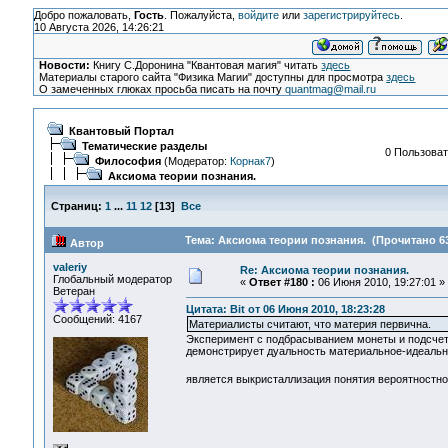
Добро пожаловать,
Гость
. Пожалуйста,
войдите
или
зарегистрируйтесь
.
10 Августа 2026, 14:26:21
Новости:
Книгу С.Доронина "Квантовая магия" читать
здесь
Материалы старого сайта "Физика Магии" доступны для просмотра
здесь
О замеченных глюках просьба писать на почту
quantmag@mail.ru
Квантовый Портал
Тематические разделы
0 Пользоват
Философия
(Модератор:
Корнак7
)
Аксиома теории познания.
Страниц:
1
...
11
12
[
13
]
Все
Тема: Аксиома теории познания. (Прочитано 63
Автор
valeriy
Re: Аксиома теории познания.
Глобальный модератор
«
Ответ #180 :
06 Июня 2010, 19:27:01 »
Ветеран
Цитата: Bit от 06 Июня 2010, 18:23:28
Сообщений: 4167
Материалисты считают, что материя первична.
Эксперимент с подбрасыванием монеты и подсчет 
демонстрирует дуальность материальное-идеальн
является выкристаллизация понятия вероятностн