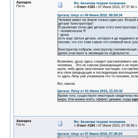
Ариадна
Re: Аксиома теории познания.
Гость
«
Ответ #183 :
07 Июня 2010, 07:37:40 »
Цитата: timyr от 04 Июня 2010, 08:59:34
Человек живет на Земле только один раз. Второй 
детали "конструктора".
Я различаю точно две детали этого конструктора (
- человеческое Я
- душа
есть еще третья деталь, которую я до недавнего
похоже, что это тоже самое что головной мозг (у
Конструктор собрали, конструктор (человеческая 
далее участвует в эволюции по отдельности.
Возможно, душу здесь следует рассматривать как
человека . Это не совсем реинкарнация и не пер
щели, либо двум запутанным частицам, составляю
все свои предыдущие и последующие воплощения. Д
то здесь Лилу уже упоминала что-то похожее, если
Вот, нашла:
Цитата: Лилу от 01 Июня 2010, 21:03:32
Кроме того, существуют некоторые свидетельства
мира. Или можно взять эффект дежавю, когда
од
Ариадна
Re: Аксиома теории познания.
Гость
«
Ответ #184 :
07 Июня 2010, 07:49:36 »
Цитата: timyr от 07 Июня 2010, 07:30:24