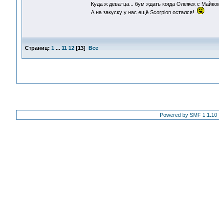
Куда ж деватца... бум ждать когда Олежек с Майк
А на закуску у нас ещё Scorpion остался!
Страниц:
1
...
11
12
[
13
]
Все
Powered by SMF 1.1.10