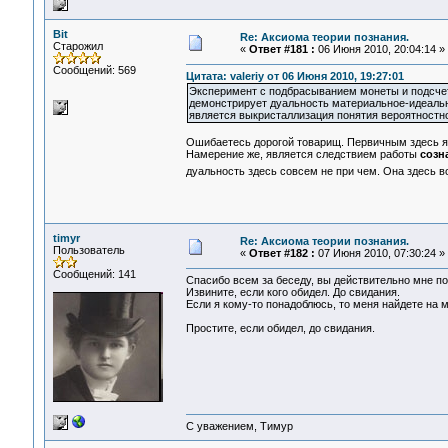
Bit
Re: Аксиома теории познания.
Старожил
«
Ответ #181 :
06 Июня 2010, 20:04:14 »
Сообщений: 569
Цитата: valeriy от 06 Июня 2010, 19:27:01
Эксперимент с подбрасыванием монеты и подсчет
демонстрирует дуальность материальное-идеальн
является выкристаллизация понятия вероятностн
Ошибаетесь дорогой товарищ. Первичным здесь 
Намерение же, является следствием работы
созн
дуальность здесь совсем не при чем. Она здесь 
timyr
Re: Аксиома теории познания.
Пользователь
«
Ответ #182 :
07 Июня 2010, 07:30:24 »
Сообщений: 141
Спасибо всем за беседу, вы действительно мне п
Извините, если кого обидел. До свидания.
Если я кому-то понадоблюсь, то меня найдете на 
Простите, если обидел, до свидания.
С уважением, Тимур