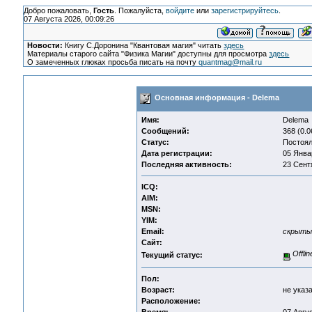
Добро пожаловать,
Гость
. Пожалуйста,
войдите
или
зарегистрируйтесь
.
07 Августа 2026, 00:09:26
Новости:
Книгу С.Доронина "Квантовая магия" читать
здесь
Материалы старого сайта "Физика Магии" доступны для просмотра
здесь
О замеченных глюках просьба писать на почту
quantmag@mail.ru
Основная информация - Delema
Имя:
Delema
Сообщений:
368 (0.0
Статус:
Постоя
Дата регистрации:
05 Янва
Последняя активность:
23 Сентя
ICQ:
AIM:
MSN:
YIM:
Email:
скрыты
Сайт:
Offlin
Текущий статус:
Пол:
Возраст:
не указ
Расположение: