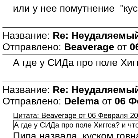
или у нее помутнение "кус
Название:
Re: Неудаляемый
Отправлено:
Beaverage
от
0
А где у СИДа про поле Хиг
Название:
Re: Неудаляемый
Отправлено:
Delema
от
06 Ф
Цитата: Beaverage от 06 Февраля 20
А где у СИДа про поле Хиггса? и чт
Пипа назвала куском говна