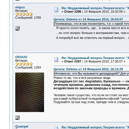
migus
Re: Неудаляемый вопрос.Теория всего: "А
Ветеран
«
Ответ #296 :
14 Февраля 2010, 16:32:06 »
Сообщений: 1789
Цитата: Delema от 14 Февраля 2010, 16:03:57
Понимаешь, это ж как посмотреть, т.е. с какой т
Я просто хотел понять, где... в каком месте все 
...но этот вопрос больше к материалистам, чем 
А попробуй всё же ответить на первый вопрос... 
OEOUO
Re: Неудаляемый вопрос.Теория всего: "А
Ветеран
«
Ответ #297 :
14 Февраля 2010, 17:30:07 »
Сообщений: 1283
Цитата: Delema от 14 Февраля 2010, 16:13:29
Интересно, что Вы называете деградацией? Для у
Ровно то же, что и все разумные люди.
Деграда́ция (от лат. degradatio, буквально —
течением времени, движение назад, постепенн
воздействия по законам природы и времени. 
Человек такое существо, что если он стоит на мес
расхожий пубертатный псевдофилософский "затык
Подумайте лучше над этим, прежде чем в следующ
Quangel
Re: Неудаляемый вопрос.Теория всего: "А