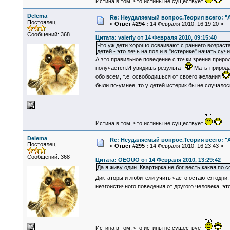
Истина в том, что истины не существует
Delema
Re: Неудаляемый вопрос.Теория всего: "А
Постоялец
«
Ответ #294 :
14 Февраля 2010, 16:19:20 »
Сообщений: 368
Цитата: valeriy от 14 Февраля 2010, 09:15:40
Что уж дети хорошо осваивают с раннего возраста
детей - это лечь на пол и в "истерике" начать суч
А это правильное поведение с точки зрения природ
получается.И увидишь результат
Мать-природа(
обо всем, т.е. освободишься от своего желания
были по-умнее, то у детей истерик бы не случало
Истина в том, что истины не существует
Delema
Re: Неудаляемый вопрос.Теория всего: "А
Постоялец
«
Ответ #295 :
14 Февраля 2010, 16:23:43 »
Сообщений: 368
Цитата: OEOUO от 14 Февраля 2010, 13:29:42
Да я живу один. Квартирка не бог весть какая по
Диктаторы и любители учить часто остаются одни.
неэгоистичного поведения от другого человека, э
Истина в том, что истины не существует