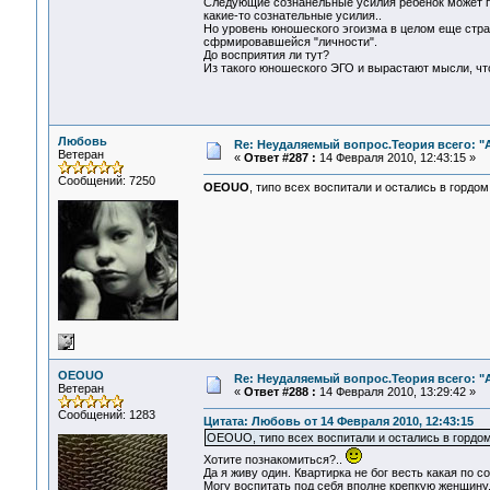
Следующие сознанельные усилия ребенок может пр
какие-то сознательные усилия..
Но уровень юношеского эгоизма в целом еще стра
сфрмировавшейся "личности".
До восприятия ли тут?
Из такого юношеского ЭГО и вырастают мысли, что
Любовь
Re: Неудаляемый вопрос.Теория всего: "А
Ветеран
«
Ответ #287 :
14 Февраля 2010, 12:43:15 »
Сообщений: 7250
OEOUO
, типо всех воспитали и остались в гордо
OEOUO
Re: Неудаляемый вопрос.Теория всего: "А
Ветеран
«
Ответ #288 :
14 Февраля 2010, 13:29:42 »
Сообщений: 1283
Цитата: Любовь от 14 Февраля 2010, 12:43:15
OEOUO, типо всех воспитали и остались в гордо
Хотите познакомиться?..
Да я живу один. Квартирка не бог весть какая по 
Могу воспитать под себя вполне крепкую женщину.