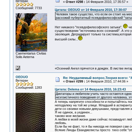
Ветеран
«
Ответ #298 :
14 Февраля 2010, 17:35:57 »
Сообщений: 7733
Цитата: OEOUO от 14 Февраля 2010, 17:30:07
Человек такое существо, что если он стоит на мес
расхожий пубертатный псевдофилософский "заты
Нет никакого "псевдофилософского затыка",
че
существовании "источника всех сознаний". А это 
эволюция. Деградирует только та система,которая
высшей силы...
Сaementarius Civitas
Solis Aeterna
«Осенний Ангел прячется в дождях. В листве янтарн
OEOUO
Re: Неудаляемый вопрос.Теория всего: "А
Ветеран
«
Ответ #299 :
14 Февраля 2010, 17:44:06 »
Сообщений: 1283
Цитата: Delema от 14 Февраля 2010, 16:23:43
Диктаторы и любители учить часто остаются одни
неэгоистичного поведения от другого человека, э
А теперь напрягите способности и попытайтесь п
неподалеку на той же улице. Младший в аспирант
дети со своими новыми девушками, представляя их
Я не одинок, а уединен...
таково мое желание.
А любви в моей жизни даже сейчас позавидует люб
любовь.
Если бы не факт, то я бы никогда не поверил сам 
Всякие Линды Еванджелисты просто тихо себе "от