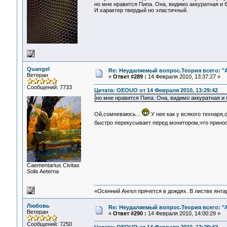
но мне нравится Пипа. Она, видимо аккуратная и б
И характер твердый но эластичный.
Quangel
Re: Неудаляемый вопрос.Теория всего: "А
Ветеран
«
Ответ #289 :
14 Февраля 2010, 13:37:27 »
Сообщений: 7733
Цитата: OEOUO от 14 Февраля 2010, 13:29:42
но мне нравится Пипа. Она, видимо аккуратная и 
Ой,сомневаюсь...
У нее как у всякого технаря
быстро перекусывает перед монитором,что принося
Сaementarius Civitas
Solis Aeterna
«Осенний Ангел прячется в дождях. В листве янтарн
Любовь
Re: Неудаляемый вопрос.Теория всего: "А
Ветеран
«
Ответ #290 :
14 Февраля 2010, 14:00:29 »
Сообщений: 7250