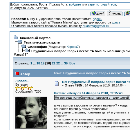
Добро пожаловать,
Гость
. Пожалуйста,
войдите
или
зарегистрируйтесь
.
06 Августа 2026, 23:46:08
Новости:
Книгу С.Доронина "Квантовая магия" читать
здесь
Материалы старого сайта "Физика Магии" доступны для просмотра
здесь
О замеченных глюках просьба писать на почту
quantmag@mail.ru
Квантовый Портал
Тематические разделы
Философия
(Модератор:
Корнак7
)
Неудаляемый вопрос.Теория всего: "А был ли мальчик (в с
Масса)?"
Страниц:
1
...
18
19
[
20
]
21
22
...
39
Все
Тема: Неудаляемый вопрос.Теория всего: "А бы
Автор
Любовь
Re: Неудаляемый вопрос.Теория всего: "А
Ветеран
«
Ответ #285 :
14 Февраля 2010, 10:14:04 »
Сообщений: 7250
Цитата: valeriy от 14 Февраля 2010, 09:15:40
Не зря ведь излюбленным приемом у таких детей - 
а не сами ли взрослые их этому научили? - когда
объясняя причину таких требований...
надо уметь слышать, понимать детей и учитывать т
возрасте...
если принять во внимание таки инкарнации с их 
воплощения, то можно избежать подобного сценари
крутизну, от того и скорости развития увеличивают