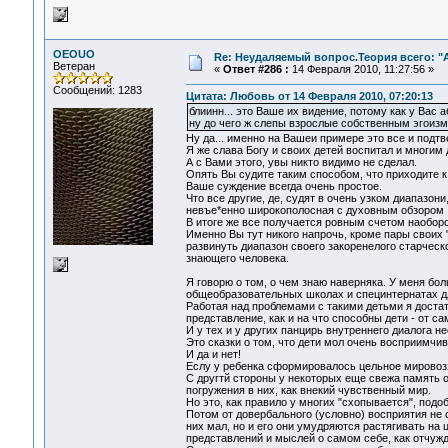
OEOUO
Re: Неудаляемый вопрос.Теория всего: "А
Ветеран
«
Ответ #286 :
14 Февраля 2010, 11:27:56 »
Сообщений: 1283
Цитата: Любовь от 14 Февраля 2010, 07:20:13
блиинн... это Ваше их видение, потому как у Вас 
ну до чего ж слепы взрослые собственным эгоиз
Ну да... именно на Вашеи примере это все и подтв
Я же слава Богу и своих детей воспитал и многим 
А с Вами этого, увы никто видимо не сделал.
Опять Вы судите таким способом, что приходите
Ваше суждение всегда очень простое.
Что все другие, де, судят в очень узком диапазо
невъе*енно широкополосная с духовным обзором 36
В итоге же все получается ровным счетом наоборо
Именно Вы тут никого напрочь, кроме пары своих 
развинуть диапазон своего закоренелого старческ
знающего человека.
Я говорю о том, о чем знаю наверняка. У меня бо
общеобразовательных школах и специнтернатах дл
Работая над проблемами с такими детьми я доста
представление, как и на что способны дети - от 
И у тех и у других панцирь внутреннего диалога н
Это сказки о том, что дети мол очень восприимчив
И да и нет!
Еслу у ребенка сформировалось цельное мировоззр
С другтй стороны у некоторых еще свежа память 
погружения в них, как внекий чувственный мир.
Но это, как правило у многих "схопывается", подоб
Потом от довербального (условно) восприятия не 
них мал, но и его они умудряются растягивать 
представлений и мыслей о самом себе, как отчужд