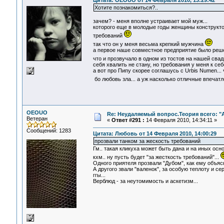
Цитата: OEOUO от 14 Февраля 2010, 13:29:42
Хотите познакомиться?..
зачем? - меня вполне устраивает мой муж...
которого еще в молодые годы женщины конструктор
требований
так что он у меня весьма крепкий мужчина
а первое наше совместное предприятие было решен
что и прозвучало в одном из тостов на нашей сва
себя хвалить не стану, но требования у меня к се
а вот про Пипу скорее соглашусь с Urbis Numen... 
бо любовь зла... а уж насколько отличные впечатл
OEOUO
Re: Неудаляемый вопрос.Теория всего: "А
Ветеран
«
Ответ #291 :
14 Февраля 2010, 14:34:11 »
Сообщений: 1283
Цитата: Любовь от 14 Февраля 2010, 14:00:29
прозвали танком за жескость требований
Гм.. такая кликуха может быть дана и на иных основ
кхм.. ну пусть будет "за жесткость требований"...
Одного приятеля прозвали "Дубом", как ему объяс
А другого звали "валенок", за особую теплоту и сер
ггы...
Верблюд - за неутомимость и аскетизм...