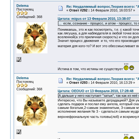
Delema
Re: Неудаляемый вопрос.Теория всего: "А
Постоялец
«
Ответ #292 :
14 Февраля 2010, 16:03:57 »
Сообщений: 368
Цитата: migus от 13 Февраля 2010, 13:38:07
... если, сознание - процесс, и атом - процесс, т
Понимаешь, это ж как посмотреть, т.е. с какой т
как лягушка, а для наблюдателя в любой точке вс
вселенной(а это приличная скорость) и что он дол
Значит процесс движения и то, что его производит
материя для кого-то? И вот это обессмысливает 
Истина в том, что истины не существует
Delema
Re: Неудаляемый вопрос.Теория всего: "А
Постоялец
«
Ответ #293 :
14 Февраля 2010, 16:13:29 »
Сообщений: 368
Цитата: OEOUO от 13 Февраля 2010, 17:28:48
А дальше у него наступает "затык", так как из неё
Интересно, что Вы называете деградацией? Для ум
сделать подарок и послал ему ангела, который ска
самым богатым,2-самым знаменитым, 3-самым муд
исполнение желания № 3 - сделаться самым мудры
верхнефрональную часть головы(лоб) и вскрикнул: