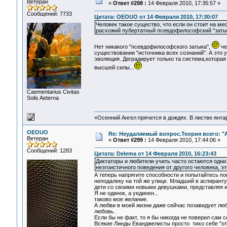
Ветеран
«
Ответ #298 :
14 Февраля 2010, 17:35:57 »
Сообщений: 7733
Цитата: OEOUO от 14 Февраля 2010, 17:30:07
Человек такое существо, что если он стоит на мес
расхожий пубертатный псевдофилософский "заты
Нет никакого "псевдофилософского затыка",
че
существовании "источника всех сознаний". А это 
эволюция. Деградирует только та система,которая
высшей силы...
Сaementarius Civitas
Solis Aeterna
«Осенний Ангел прячется в дождях. В листве янтарн
OEOUO
Re: Неудаляемый вопрос.Теория всего: "А
Ветеран
«
Ответ #299 :
14 Февраля 2010, 17:44:06 »
Сообщений: 1283
Цитата: Delema от 14 Февраля 2010, 16:23:43
Диктаторы и любители учить часто остаются одни
неэгоистичного поведения от другого человека, э
А теперь напрягите способности и попытайтесь п
неподалеку на той же улице. Младший в аспирант
дети со своими новыми девушками, представляя их
Я не одинок, а уединен...
таково мое желание.
А любви в моей жизни даже сейчас позавидует люб
любовь.
Если бы не факт, то я бы никогда не поверил сам 
Всякие Линды Еванджелисты просто тихо себе "от