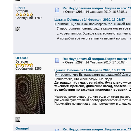
migus
Re: Неудаляемый вопрос.Теория всего: "А
Ветеран
«
Ответ #296 :
14 Февраля 2010, 16:32:06 »
Сообщений: 1789
Цитата: Delema от 14 Февраля 2010, 16:03:57
Понимаешь, это ж как посмотреть, т.е. с какой т
Я просто хотел понять, где... в каком месте все 
...но этот вопрос больше к материалистам, чем 
А попробуй всё же ответить на первый вопрос... 
OEOUO
Re: Неудаляемый вопрос.Теория всего: "А
Ветеран
«
Ответ #297 :
14 Февраля 2010, 17:30:07 »
Сообщений: 1283
Цитата: Delema от 14 Февраля 2010, 16:13:29
Интересно, что Вы называете деградацией? Для у
Ровно то же, что и все разумные люди.
Деграда́ция (от лат. degradatio, буквально —
течением времени, движение назад, постепенн
воздействия по законам природы и времени. 
Человек такое существо, что если он стоит на мес
расхожий пубертатный псевдофилософский "затык
Подумайте лучше над этим, прежде чем в следующ
Quangel
Re: Неудаляемый вопрос.Теория всего: "А