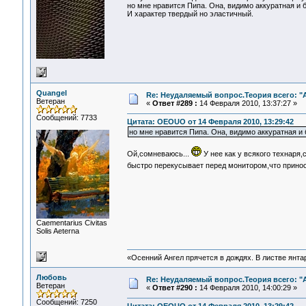
но мне нравится Пипа. Она, видимо аккуратная и б
И характер твердый но эластичный.
Quangel
Re: Неудаляемый вопрос.Теория всего: "А
Ветеран
«
Ответ #289 :
14 Февраля 2010, 13:37:27 »
Сообщений: 7733
Цитата: OEOUO от 14 Февраля 2010, 13:29:42
но мне нравится Пипа. Она, видимо аккуратная и 
Ой,сомневаюсь...
У нее как у всякого технаря
быстро перекусывает перед монитором,что принося
Сaementarius Civitas
Solis Aeterna
«Осенний Ангел прячется в дождях. В листве янтарн
Любовь
Re: Неудаляемый вопрос.Теория всего: "А
Ветеран
«
Ответ #290 :
14 Февраля 2010, 14:00:29 »
Сообщений: 7250