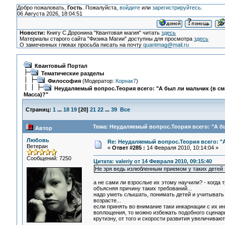
Добро пожаловать,
Гость
. Пожалуйста,
войдите
или
зарегистрируйтесь
.
06 Августа 2026, 18:04:51
Новости:
Книгу С.Доронина "Квантовая магия" читать
здесь
Материалы старого сайта "Физика Магии" доступны для просмотра
здесь
О замеченных глюках просьба писать на почту
quantmag@mail.ru
Квантовый Портал
Тематические разделы
Философия
(Модератор:
Корнак7
)
Неудаляемый вопрос.Теория всего: "А был ли мальчик (в с
Масса)?"
Страниц:
1
...
18
19
[
20
]
21
22
...
39
Все
Тема: Неудаляемый вопрос.Теория всего: "А бы
Автор
Любовь
Re: Неудаляемый вопрос.Теория всего: "А
Ветеран
«
Ответ #285 :
14 Февраля 2010, 10:14:04 »
Сообщений: 7250
Цитата: valeriy от 14 Февраля 2010, 09:15:40
Не зря ведь излюбленным приемом у таких детей - 
а не сами ли взрослые их этому научили? - когда
объясняя причину таких требований...
надо уметь слышать, понимать детей и учитывать т
возрасте...
если принять во внимание таки инкарнации с их 
воплощения, то можно избежать подобного сценари
крутизну, от того и скорости развития увеличивают