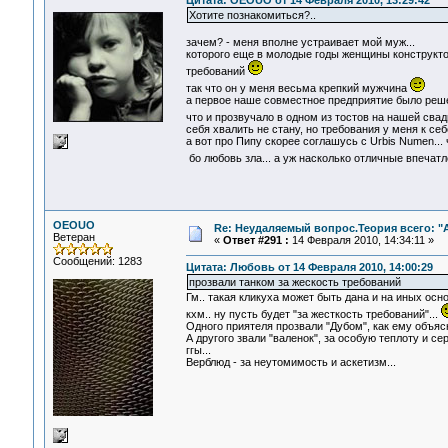
Цитата: OEOUO от 14 Февраля 2010, 13:29:42
Хотите познакомиться?..
зачем? - меня вполне устраивает мой муж...
которого еще в молодые годы женщины конструктор
требований
так что он у меня весьма крепкий мужчина
а первое наше совместное предприятие было решен
что и прозвучало в одном из тостов на нашей сва
себя хвалить не стану, но требования у меня к се
а вот про Пипу скорее соглашусь с Urbis Numen... 
бо любовь зла... а уж насколько отличные впечатл
OEOUO
Re: Неудаляемый вопрос.Теория всего: "А
Ветеран
«
Ответ #291 :
14 Февраля 2010, 14:34:11 »
Сообщений: 1283
Цитата: Любовь от 14 Февраля 2010, 14:00:29
прозвали танком за жескость требований
Гм.. такая кликуха может быть дана и на иных основ
кхм.. ну пусть будет "за жесткость требований"...
Одного приятеля прозвали "Дубом", как ему объяс
А другого звали "валенок", за особую теплоту и сер
ггы...
Верблюд - за неутомимость и аскетизм...