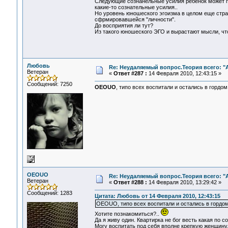
Следующие сознанельные усилия ребенок может пр
какие-то сознательные усилия..
Но уровень юношеского эгоизма в целом еще стра
сфрмировавшейся "личности".
До восприятия ли тут?
Из такого юношеского ЭГО и вырастают мысли, что
Любовь
Re: Неудаляемый вопрос.Теория всего: "А
Ветеран
«
Ответ #287 :
14 Февраля 2010, 12:43:15 »
Сообщений: 7250
OEOUO
, типо всех воспитали и остались в гордо
OEOUO
Re: Неудаляемый вопрос.Теория всего: "А
Ветеран
«
Ответ #288 :
14 Февраля 2010, 13:29:42 »
Сообщений: 1283
Цитата: Любовь от 14 Февраля 2010, 12:43:15
OEOUO, типо всех воспитали и остались в гордо
Хотите познакомиться?..
Да я живу один. Квартирка не бог весть какая по 
Могу воспитать под себя вполне крепкую женщину.