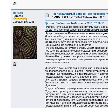
OEOUO
Re: Неудаляемый вопрос.Теория всего: "А
Ветеран
«
Ответ #286 :
14 Февраля 2010, 11:27:56 »
Сообщений: 1283
Цитата: Любовь от 14 Февраля 2010, 07:20:13
блиинн... это Ваше их видение, потому как у Вас 
ну до чего ж слепы взрослые собственным эгоиз
Ну да... именно на Вашеи примере это все и подтв
Я же слава Богу и своих детей воспитал и многим 
А с Вами этого, увы никто видимо не сделал.
Опять Вы судите таким способом, что приходите
Ваше суждение всегда очень простое.
Что все другие, де, судят в очень узком диапазо
невъе*енно широкополосная с духовным обзором 36
В итоге же все получается ровным счетом наоборо
Именно Вы тут никого напрочь, кроме пары своих 
развинуть диапазон своего закоренелого старческ
знающего человека.
Я говорю о том, о чем знаю наверняка. У меня бо
общеобразовательных школах и специнтернатах дл
Работая над проблемами с такими детьми я доста
представление, как и на что способны дети - от 
И у тех и у других панцирь внутреннего диалога н
Это сказки о том, что дети мол очень восприимчив
И да и нет!
Еслу у ребенка сформировалось цельное мировоззр
С другтй стороны у некоторых еще свежа память 
погружения в них, как внекий чувственный мир.
Но это, как правило у многих "схопывается", подоб
Потом от довербального (условно) восприятия не 
них мал, но и его они умудряются растягивать 
представлений и мыслей о самом себе, как отчужд