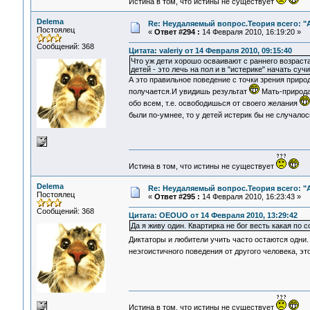
Истина в том, что истины не существует
Delema
Re: Неудаляемый вопрос.Теория всего: "А
Постоялец
«
Ответ #294 :
14 Февраля 2010, 16:19:20 »
Сообщений: 368
Цитата: valeriy от 14 Февраля 2010, 09:15:40
Что уж дети хорошо осваивают с раннего возраста
детей - это лечь на пол и в "истерике" начать суч
А это правильное поведение с точки зрения природ
получается.И увидишь результат
Мать-природа(
обо всем, т.е. освободишься от своего желания
были по-умнее, то у детей истерик бы не случало
Истина в том, что истины не существует
Delema
Re: Неудаляемый вопрос.Теория всего: "А
Постоялец
«
Ответ #295 :
14 Февраля 2010, 16:23:43 »
Сообщений: 368
Цитата: OEOUO от 14 Февраля 2010, 13:29:42
Да я живу один. Квартирка не бог весть какая по
Диктаторы и любители учить часто остаются одни.
неэгоистичного поведения от другого человека, э
Истина в том, что истины не существует