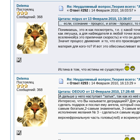
Delema
Re: Неудаляемый вопрос.Теория всего: "А
Постоялец
«
Ответ #292 :
14 Февраля 2010, 16:03:57 »
Сообщений: 368
Цитата: migus от 13 Февраля 2010, 13:38:07
... если, сознание - процесс, и атом - процесс, т
Понимаешь, это ж как посмотреть, т.е. с какой т
как лягушка, а для наблюдателя в любой точке вс
вселенной(а это приличная скорость) и что он дол
Значит процесс движения и то, что его производит
материя для кого-то? И вот это обессмысливает 
Истина в том, что истины не существует
Delema
Re: Неудаляемый вопрос.Теория всего: "А
Постоялец
«
Ответ #293 :
14 Февраля 2010, 16:13:29 »
Сообщений: 368
Цитата: OEOUO от 13 Февраля 2010, 17:28:48
А дальше у него наступает "затык", так как из неё
Интересно, что Вы называете деградацией? Для ум
сделать подарок и послал ему ангела, который ска
самым богатым,2-самым знаменитым, 3-самым муд
исполнение желания № 3 - сделаться самым мудры
верхнефрональную часть головы(лоб) и вскрикнул: