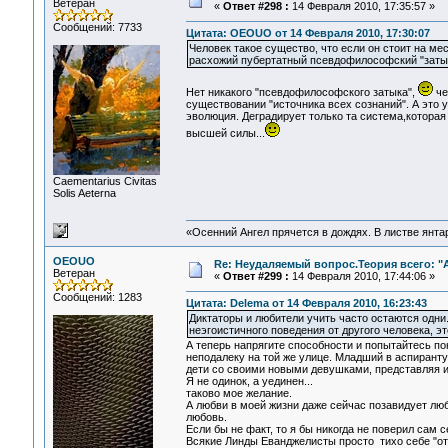
Ветеран
«
Ответ #298 :
14 Февраля 2010, 17:35:57 »
Сообщений: 7733
Цитата: OEOUO от 14 Февраля 2010, 17:30:07
Человек такое существо, что если он стоит на мес
расхожий пубертатный псевдофилософский "заты
Нет никакого "псевдофилософского затыка",
че
существовании "источника всех сознаний". А это 
эволюция. Деградирует только та система,которая
высшей силы...
Сaementarius Civitas
Solis Aeterna
«Осенний Ангел прячется в дождях. В листве янтарн
OEOUO
Re: Неудаляемый вопрос.Теория всего: "А
Ветеран
«
Ответ #299 :
14 Февраля 2010, 17:44:06 »
Сообщений: 1283
Цитата: Delema от 14 Февраля 2010, 16:23:43
Диктаторы и любители учить часто остаются одни
неэгоистичного поведения от другого человека, э
А теперь напрягите способности и попытайтесь п
неподалеку на той же улице. Младший в аспирант
дети со своими новыми девушками, представляя их
Я не одинок, а уединен...
таково мое желание.
А любви в моей жизни даже сейчас позавидует люб
любовь.
Если бы не факт, то я бы никогда не поверил сам 
Всякие Линды Еванджелисты просто тихо себе "от