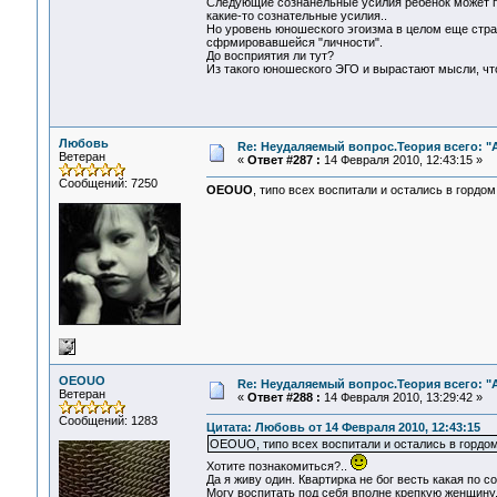
Следующие сознанельные усилия ребенок может пр
какие-то сознательные усилия..
Но уровень юношеского эгоизма в целом еще стра
сфрмировавшейся "личности".
До восприятия ли тут?
Из такого юношеского ЭГО и вырастают мысли, что
Любовь
Re: Неудаляемый вопрос.Теория всего: "А
Ветеран
«
Ответ #287 :
14 Февраля 2010, 12:43:15 »
Сообщений: 7250
OEOUO
, типо всех воспитали и остались в гордо
OEOUO
Re: Неудаляемый вопрос.Теория всего: "А
Ветеран
«
Ответ #288 :
14 Февраля 2010, 13:29:42 »
Сообщений: 1283
Цитата: Любовь от 14 Февраля 2010, 12:43:15
OEOUO, типо всех воспитали и остались в гордо
Хотите познакомиться?..
Да я живу один. Квартирка не бог весть какая по 
Могу воспитать под себя вполне крепкую женщину.