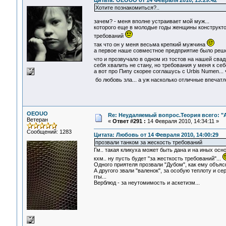
Цитата: OEOUO от 14 Февраля 2010, 13:29:42
Хотите познакомиться?..
зачем? - меня вполне устраивает мой муж...
которого еще в молодые годы женщины конструктор
требований
так что он у меня весьма крепкий мужчина
а первое наше совместное предприятие было решен
что и прозвучало в одном из тостов на нашей сва
себя хвалить не стану, но требования у меня к се
а вот про Пипу скорее соглашусь с Urbis Numen... 
бо любовь зла... а уж насколько отличные впечатл
OEOUO
Re: Неудаляемый вопрос.Теория всего: "А
Ветеран
«
Ответ #291 :
14 Февраля 2010, 14:34:11 »
Сообщений: 1283
Цитата: Любовь от 14 Февраля 2010, 14:00:29
прозвали танком за жескость требований
Гм.. такая кликуха может быть дана и на иных основ
кхм.. ну пусть будет "за жесткость требований"...
Одного приятеля прозвали "Дубом", как ему объяс
А другого звали "валенок", за особую теплоту и сер
ггы...
Верблюд - за неутомимость и аскетизм...