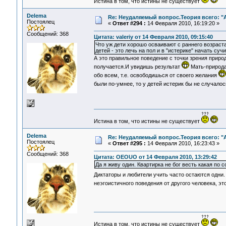
Истина в том, что истины не существует
Delema
Re: Неудаляемый вопрос.Теория всего: "А
Постоялец
«
Ответ #294 :
14 Февраля 2010, 16:19:20 »
Сообщений: 368
Цитата: valeriy от 14 Февраля 2010, 09:15:40
Что уж дети хорошо осваивают с раннего возраста
детей - это лечь на пол и в "истерике" начать суч
А это правильное поведение с точки зрения природ
получается.И увидишь результат
Мать-природа(
обо всем, т.е. освободишься от своего желания
были по-умнее, то у детей истерик бы не случало
Истина в том, что истины не существует
Delema
Re: Неудаляемый вопрос.Теория всего: "А
Постоялец
«
Ответ #295 :
14 Февраля 2010, 16:23:43 »
Сообщений: 368
Цитата: OEOUO от 14 Февраля 2010, 13:29:42
Да я живу один. Квартирка не бог весть какая по
Диктаторы и любители учить часто остаются одни.
неэгоистичного поведения от другого человека, э
Истина в том, что истины не существует