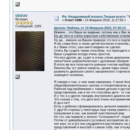
OEOUO
Re: Неудаляемый вопрос.Теория всего: "А
Ветеран
«
Ответ #286 :
14 Февраля 2010, 11:27:56 »
Сообщений: 1283
Цитата: Любовь от 14 Февраля 2010, 07:20:13
блиинн... это Ваше их видение, потому как у Вас 
ну до чего ж слепы взрослые собственным эгоиз
Ну да... именно на Вашеи примере это все и подтв
Я же слава Богу и своих детей воспитал и многим 
А с Вами этого, увы никто видимо не сделал.
Опять Вы судите таким способом, что приходите
Ваше суждение всегда очень простое.
Что все другие, де, судят в очень узком диапазо
невъе*енно широкополосная с духовным обзором 36
В итоге же все получается ровным счетом наоборо
Именно Вы тут никого напрочь, кроме пары своих 
развинуть диапазон своего закоренелого старческ
знающего человека.
Я говорю о том, о чем знаю наверняка. У меня бо
общеобразовательных школах и специнтернатах дл
Работая над проблемами с такими детьми я доста
представление, как и на что способны дети - от 
И у тех и у других панцирь внутреннего диалога н
Это сказки о том, что дети мол очень восприимчив
И да и нет!
Еслу у ребенка сформировалось цельное мировоззр
С другтй стороны у некоторых еще свежа память 
погружения в них, как внекий чувственный мир.
Но это, как правило у многих "схопывается", подоб
Потом от довербального (условно) восприятия не 
них мал, но и его они умудряются растягивать 
представлений и мыслей о самом себе, как отчужд