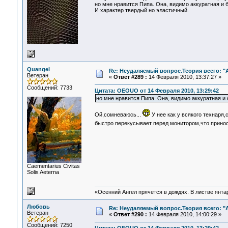
но мне нравится Пипа. Она, видимо аккуратная и б
И характер твердый но эластичный.
Quangel
Re: Неудаляемый вопрос.Теория всего: "А
Ветеран
«
Ответ #289 :
14 Февраля 2010, 13:37:27 »
Сообщений: 7733
Цитата: OEOUO от 14 Февраля 2010, 13:29:42
но мне нравится Пипа. Она, видимо аккуратная и 
Ой,сомневаюсь...
У нее как у всякого технаря
быстро перекусывает перед монитором,что принося
Сaementarius Civitas
Solis Aeterna
«Осенний Ангел прячется в дождях. В листве янтарн
Любовь
Re: Неудаляемый вопрос.Теория всего: "А
Ветеран
«
Ответ #290 :
14 Февраля 2010, 14:00:29 »
Сообщений: 7250