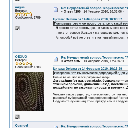
migus
Re: Неудаляемый вопрос.Теория всего: "А
Ветеран
«
Ответ #296 :
14 Февраля 2010, 16:32:06 »
Сообщений: 1789
Цитата: Delema от 14 Февраля 2010, 16:03:57
Понимаешь, это ж как посмотреть, т.е. с какой т
Я просто хотел понять, где... в каком месте все 
...но этот вопрос больше к материалистам, чем 
А попробуй всё же ответить на первый вопрос... 
OEOUO
Re: Неудаляемый вопрос.Теория всего: "А
Ветеран
«
Ответ #297 :
14 Февраля 2010, 17:30:07 »
Сообщений: 1283
Цитата: Delema от 14 Февраля 2010, 16:13:29
Интересно, что Вы называете деградацией? Для у
Ровно то же, что и все разумные люди.
Деграда́ция (от лат. degradatio, буквально —
течением времени, движение назад, постепенн
воздействия по законам природы и времени. 
Человек такое существо, что если он стоит на мес
расхожий пубертатный псевдофилософский "затык
Подумайте лучше над этим, прежде чем в следующ
Quangel
Re: Неудаляемый вопрос.Теория всего: "А