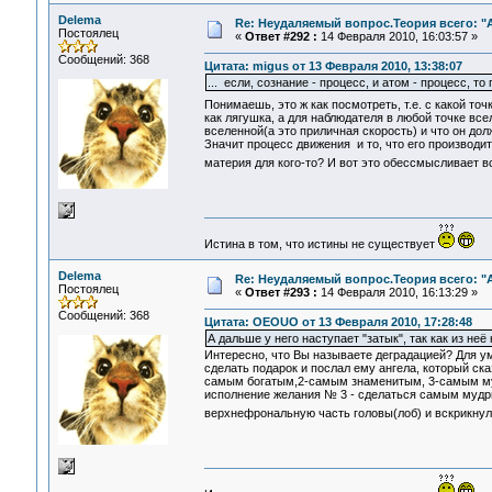
Delema
Re: Неудаляемый вопрос.Теория всего: "А
Постоялец
«
Ответ #292 :
14 Февраля 2010, 16:03:57 »
Сообщений: 368
Цитата: migus от 13 Февраля 2010, 13:38:07
... если, сознание - процесс, и атом - процесс, т
Понимаешь, это ж как посмотреть, т.е. с какой т
как лягушка, а для наблюдателя в любой точке вс
вселенной(а это приличная скорость) и что он дол
Значит процесс движения и то, что его производит
материя для кого-то? И вот это обессмысливает 
Истина в том, что истины не существует
Delema
Re: Неудаляемый вопрос.Теория всего: "А
Постоялец
«
Ответ #293 :
14 Февраля 2010, 16:13:29 »
Сообщений: 368
Цитата: OEOUO от 13 Февраля 2010, 17:28:48
А дальше у него наступает "затык", так как из неё
Интересно, что Вы называете деградацией? Для ум
сделать подарок и послал ему ангела, который ска
самым богатым,2-самым знаменитым, 3-самым муд
исполнение желания № 3 - сделаться самым мудры
верхнефрональную часть головы(лоб) и вскрикнул: