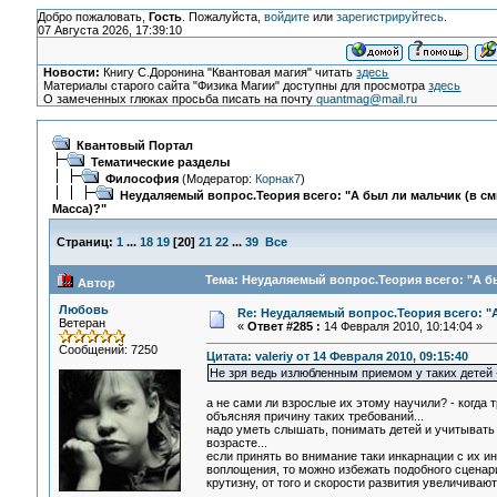
Добро пожаловать,
Гость
. Пожалуйста,
войдите
или
зарегистрируйтесь
.
07 Августа 2026, 17:39:10
Новости:
Книгу С.Доронина "Квантовая магия" читать
здесь
Материалы старого сайта "Физика Магии" доступны для просмотра
здесь
О замеченных глюках просьба писать на почту
quantmag@mail.ru
Квантовый Портал
Тематические разделы
Философия
(Модератор:
Корнак7
)
Неудаляемый вопрос.Теория всего: "А был ли мальчик (в с
Масса)?"
Страниц:
1
...
18
19
[
20
]
21
22
...
39
Все
Тема: Неудаляемый вопрос.Теория всего: "А бы
Автор
Любовь
Re: Неудаляемый вопрос.Теория всего: "А
Ветеран
«
Ответ #285 :
14 Февраля 2010, 10:14:04 »
Сообщений: 7250
Цитата: valeriy от 14 Февраля 2010, 09:15:40
Не зря ведь излюбленным приемом у таких детей - 
а не сами ли взрослые их этому научили? - когда
объясняя причину таких требований...
надо уметь слышать, понимать детей и учитывать т
возрасте...
если принять во внимание таки инкарнации с их 
воплощения, то можно избежать подобного сценари
крутизну, от того и скорости развития увеличивают