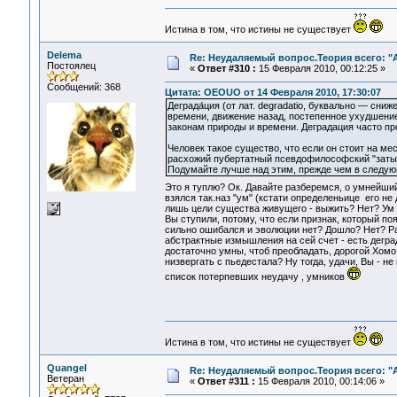
Истина в том, что истины не существует
Delema
Re: Неудаляемый вопрос.Теория всего: "А
Постоялец
«
Ответ #310 :
15 Февраля 2010, 00:12:25 »
Сообщений: 368
Цитата: OEOUO от 14 Февраля 2010, 17:30:07
Деграда́ция (от лат. degradatio, буквально — сн
времени, движение назад, постепенное ухудшение
законам природы и времени. Деградация часто п
Человек такое существо, что если он стоит на мес
расхожий пубертатный псевдофилософский "заты
Подумайте лучше над этим, прежде чем в следующ
Это я туплю? Ок. Давайте разберемся, о умнейши
взялся так.наз "ум" (кстати определеньице его не
лишь цели существа живущего - выжить? Нет? Ум у
Вы ступили, потому, что если признак, который п
сильно ошибался и эволюции нет? Дошло? Нет? Раз
абстрактные измышления на сей счет - есть деград
достаточно умны, чтоб преобладать, дорогой Хомо 
низвергать с пьедестала? Ну тогда, удачи, Вы - н
список потерпевших неудачу , умников
Истина в том, что истины не существует
Quangel
Re: Неудаляемый вопрос.Теория всего: "А
Ветеран
«
Ответ #311 :
15 Февраля 2010, 00:14:06 »