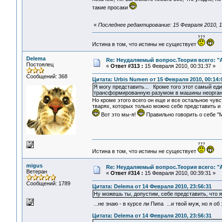
такие просаки
«
Последнее редактирование: 15 Февраля 2010, 1
Истина в том, что истины не существует
Delema
Re: Неудаляемый вопрос.Теория всего: "А
Постоялец
«
Ответ #313 :
15 Февраля 2010, 00:31:37 »
Сообщений: 368
Цитата: Urbis Numen от 15 Февраля 2010, 00:14:
Я могу представить... Кроме того этот самый еди
трансформированную разумом в машины неорганич
Но кроме этого всего он еще и все остальное чувс
тварях, которых только можно себе представить и
Вот это мы-я!
Правильно говорить о себе "МыЯ
Истина в том, что истины не существует
migus
Re: Неудаляемый вопрос.Теория всего: "А
Ветеран
«
Ответ #314 :
15 Февраля 2010, 00:39:31 »
Сообщений: 1789
Цитата: Delema от 14 Февраля 2010, 23:56:31
Ну можешь ты, допустим, себе представить, что я,
...не знаю - в курсе ли Пипа ...и твой муж, но я 
Цитата: Delema от 14 Февраля 2010, 23:56:31