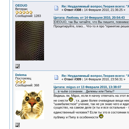
OEOUO
Re: Неудаляемый вопрос.Теория всего: "А
Ветеран
«
Ответ #308 :
14 Февраля 2010, 21:36:25 »
Сообщений: 1283
Цитата: Любовь от 14 Февраля 2010, 20:54:43
OEOUO, так Вы читайте, что Вы пишите, повнима
Процитируйте, плиз... Что-то я про "принятие решен
Delema
Re: Неудаляемый вопрос.Теория всего: "А
Постоялец
«
Ответ #309 :
14 Февраля 2010, 23:56:31 »
Сообщений: 368
Цитата: migus от 13 Февраля 2010, 13:38:07
... в чьём сознании... Дилемы или Пипы?
Видишь ли, Migus, если я начну отвечать на этот
не снести
, т.к. даже более очевидные вещи не
"шамбалисткое" учение, так не уж знаю чего и жда
существо, на самом деле (и ты и все остальные - 
единственный человек? Если ты это в состоянии 
публику и Пипу в особенности