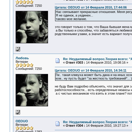
Сообщений: 7250
Цитата: OEOUO от 14 Февраля 2010, 17:44:06
Нас связывают прекрасные отношения. Меня регу
Я не одинок, а уединен...
таково мое желание.
это говорит только о том, что Ваша бывшая жена м
а Вы только и способны, что забавляться любимой 
родственными узами, а значит есть вариант получи
Любовь
Re: Неудаляемый вопрос.Теория всего: "А
Ветеран
«
Ответ #303 :
14 Февраля 2010, 19:08:16 »
Сообщений: 7250
Цитата: OEOUO от 14 Февраля 2010, 14:34:11
Гм.. такая кликуха может быть дана и на иных осно
кхм.. ну пусть будет "за жесткость требований"... )
не буду Вам подробно объяснять, что значит для э
работоспособности... есть определенные нюансы и
а с чистых механиков что взять в этом плане? пот
OEOUO
Re: Неудаляемый вопрос.Теория всего: "А
Ветеран
«
Ответ #304 :
14 Февраля 2010, 19:27:13 »
Сообщений: 1283