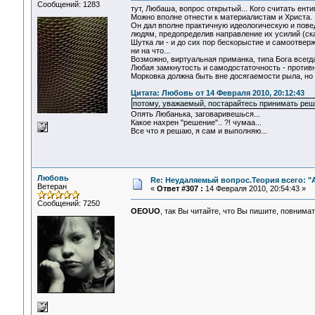
Сообщений: 1283
тут, Любаша, вопрос открытый... Кого считать ент
Можно вполне отнести к материалистам и Христа.
Он дал вполне практичную идеологическую и повед
людям, предопределив направление их усилий (ска
Шутка ли - и до сих пор бескорыстие и самоотве
ни на что...
Возможно, виртуальная приманка, типа Бога всегд
Любая замкнутость и самодостаточность - противн
Морковка должна быть вне досягаемости рыла, но 
Цитата: Любовь от 14 Февраля 2010, 20:12:43
потому, уважаемый, постарайтесь принимать реш
Опять Любанька, заговаривешься...
Какое нахрен "решение".. ?! чумаа...
Все что я решаю, я сам и выполняю...
Любовь
Re: Неудаляемый вопрос.Теория всего: "А
Ветеран
«
Ответ #307 :
14 Февраля 2010, 20:54:43 »
Сообщений: 7250
OEOUO
, так Вы читайте, что Вы пишите, повнима