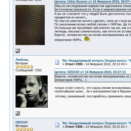
Цитата: Urbis Numen от 14 Февраля 2010, 18:07:
Увы,но исследования кармистов однозначно показ
источником реальности. Если в мировоззрении си
А вы не считаете что у людей было достаточно ты
предметов из ничего...
Но они не шмогли ничего сделать, пока не стала 
По умолчанию всяко любой связан с НИРом. Да тол
Остальные же прозябают абсолютно так же, как и 
легенды, весьма сомнительны, как почти не остав
Короче, человечество на почве материализма за 2
операторов НИРа...
)
Любовь
Re: Неудаляемый вопрос.Теория всего: "А
Ветеран
«
Ответ #305 :
14 Февраля 2010, 20:12:43 »
Сообщений: 7250
Цитата: OEOUO от 14 Февраля 2010, 19:27:13
Короче, человечество на почве материализма за 2
операторов НИРа... )
только стоит учесть, что наука своим всезахован
глубочайшем шоке... бо к материалистам в Вашем 
потому, уважаемый, постарайтесь принимать реш
OEOUO
Re: Неудаляемый вопрос.Теория всего: "А
Ветеран
«
Ответ #306 :
14 Февраля 2010, 20:21:03 »