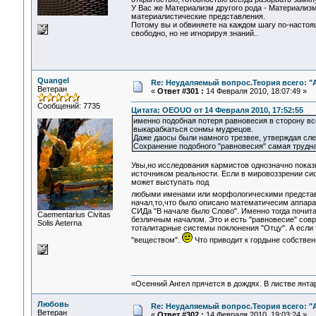
У Вас же Материализм другого рода - Материализм
материалистические представления.
Потому вы и обвиняете на каждом шагу по-настоя
свободно, но не игнорируя знаний..
Quangel
Re: Неудаляемый вопрос.Теория всего: "А
Ветеран
«
Ответ #301 :
14 Февраля 2010, 18:07:49 »
Сообщений: 7735
Цитата: OEOUO от 14 Февраля 2010, 17:52:55
именно подобная потеря равновесия в сторону все
выкарабкаться сонмы мудрецов.
Даже даосы были намного трезвее, утверждая сле
Сохранение подобного "равновесия" самая трудна
Увы,но исследования кармистов однозначно показ
источником реальности. Если в мировоззрении сис
может выступать под
любыми именами или морфологическими предста
начал,то,что было описано математичесим аппара
СИДа "В начале было Слово". Именно тогда почита
Сaementarius Civitas
безличным началом. Это и есть "равновесие" совр
Solis Aeterna
тоталитарные системы поклонения "Отцу". А если 
"веществом".
Что приводит к гордыне собствен
«Осенний Ангел прячется в дождях. В листве янтарн
Любовь
Re: Неудаляемый вопрос.Теория всего: "А
Ветеран
«
Ответ #302 :
14 Февраля 2010, 19:03:24 »