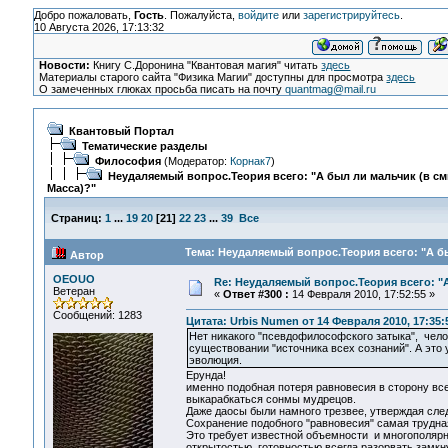
Добро пожаловать,
Гость
. Пожалуйста,
войдите
или
зарегистрируйтесь
.
10 Августа 2026, 17:13:32
Новости:
Книгу С.Доронина "Квантовая магия" читать
здесь
Материалы старого сайта "Физика Магии" доступны для просмотра
здесь
О замеченных глюках просьба писать на почту
quantmag@mail.ru
Квантовый Портал
Тематические разделы
Философия
(Модератор:
Корнак7
)
Неудаляемый вопрос.Теория всего: "А был ли мальчик (в с
Масса)?"
Страниц:
1
...
19
20
[
21
]
22
23
...
39
Все
Тема: Неудаляемый вопрос.Теория всего: "А бы
Автор
OEOUO
Re: Неудаляемый вопрос.Теория всего: "А
Ветеран
«
Ответ #300 :
14 Февраля 2010, 17:52:55 »
Сообщений: 1283
Цитата: Urbis Numen от 14 Февраля 2010, 17:35:
Нет никакого "псевдофилософского затыка", чело
существовании "источника всех сознаний". А это 
эволюция.
Ерунда!
именно подобная потеря равновесия в сторону всел
выкарабкаться сонмы мудрецов.
Даже даосы были намного трезвее, утверждая сле
Сохранение подобного "равновесия" самая трудная
Это требует известной объемности и многополярн
открытостью, готовностью всегда разорвать замкн