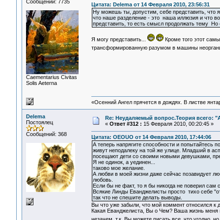
Сообщений: 7735
Цитата: Delema от 14 Февраля 2010, 23:56:31
Ну можешь ты, допустим, себе представить, что я,
что наше разделение - это наша иллюзия и что во
представить, то есть смысл продолжать тему Но е
Я могу представить...
Кроме того этот самы
трансформированную разумом в машины неоргани
Сaementarius Civitas
Solis Aeterna
«Осенний Ангел прячется в дождях. В листве янтарн
Delema
Re: Неудаляемый вопрос.Теория всего: "А
Постоялец
«
Ответ #312 :
15 Февраля 2010, 00:20:45 »
Сообщений: 368
Цитата: OEOUO от 14 Февраля 2010, 17:44:06
А теперь напрягите способности и попытайтесь п
живут неподалеку на той же улице. Младший в ас
посещают дети со своими новыми девушками, пред
Я не одинок, а уединен...
таково мое желание.
А любви в моей жизни даже сейчас позавидует лю
любовь.
Если бы не факт, то я бы никогда не поверил сам 
Всякие Линды Еванджелисты просто тихо себе "от
так что не спешите делать выводы.
Вы что уже забыли, что мой коммент относился к 
Какая Еванджелиста, Вы о Чем? Ваша жизнь меня 
незачем, т.к. Вы можете писать все, что угодно, 