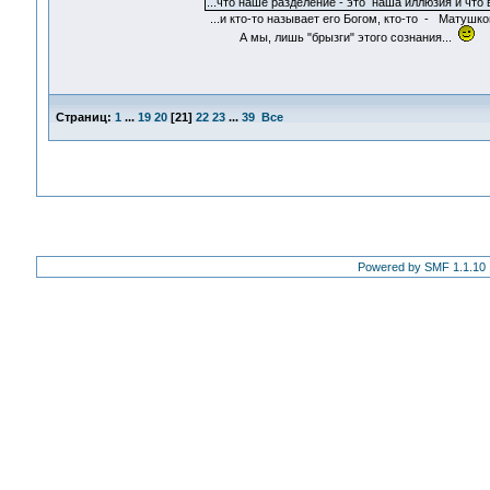
...что наше разделение - это наша иллюзия и что
...и кто-то называет его Богом, кто-то - Матушко
А мы, лишь "брызги" этого сознания...
Страниц:
1
...
19
20
[
21
]
22
23
...
39
Все
Powered by SMF 1.1.10