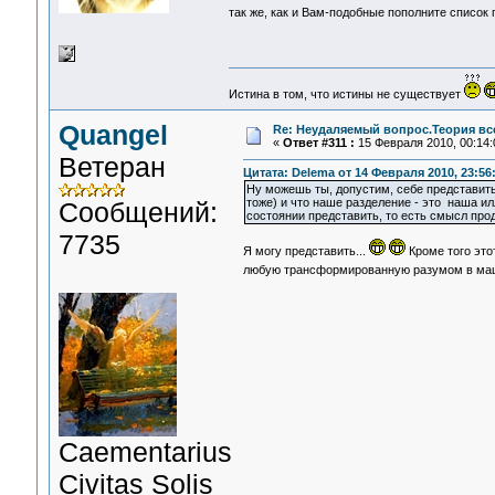
так же, как и Вам-подобные пополните список
Истина в том, что истины не существует
Quangel
Re: Неудаляемый вопрос.Теория все
«
Ответ #311 :
15 Февраля 2010, 00:14:
Ветеран
Цитата: Delema от 14 Февраля 2010, 23:56
Ну можешь ты, допустим, себе представить,
тоже) и что наше разделение - это наша ил
Сообщений:
состоянии представить, то есть смысл про
7735
Я могу представить...
Кроме того это
любую трансформированную разумом в маш
Сaementarius
Civitas Solis