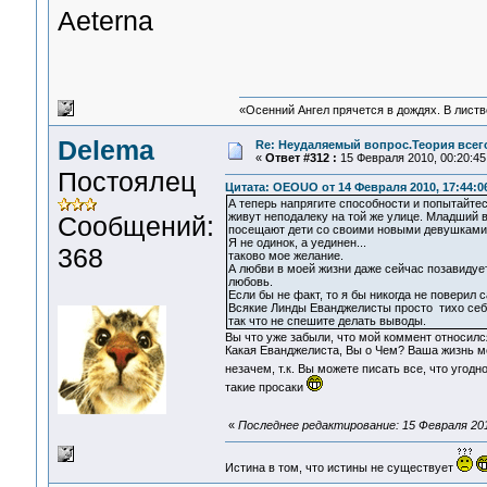
Aeterna
«Осенний Ангел прячется в дождях. В листве
Delema
Re: Неудаляемый вопрос.Теория всего
«
Ответ #312 :
15 Февраля 2010, 00:20:45
Постоялец
Цитата: OEOUO от 14 Февраля 2010, 17:44:0
А теперь напрягите способности и попытайте
живут неподалеку на той же улице. Младший 
Сообщений:
посещают дети со своими новыми девушками, 
Я не одинок, а уединен...
368
таково мое желание.
А любви в моей жизни даже сейчас позавидуе
любовь.
Если бы не факт, то я бы никогда не поверил 
Всякие Линды Еванджелисты просто тихо себе
так что не спешите делать выводы.
Вы что уже забыли, что мой коммент относился
Какая Еванджелиста, Вы о Чем? Ваша жизнь м
незачем, т.к. Вы можете писать все, что угод
такие просаки
«
Последнее редактирование: 15 Февраля 201
Истина в том, что истины не существует