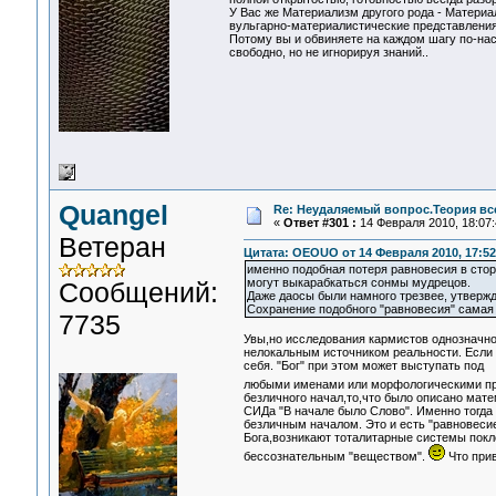
У Вас же Материализм другого рода - Материа
вульгарно-материалистические представления
Потому вы и обвиняете на каждом шагу по-на
свободно, но не игнорируя знаний..
Quangel
Re: Неудаляемый вопрос.Теория все
«
Ответ #301 :
14 Февраля 2010, 18:07:
Ветеран
Цитата: OEOUO от 14 Февраля 2010, 17:52
именно подобная потеря равновесия в сторо
могут выкарабкаться сонмы мудрецов.
Сообщений:
Даже даосы были намного трезвее, утвержд
Сохранение подобного "равновесия" самая 
7735
Увы,но исследования кармистов однозначно
нелокальным источником реальности. Если 
себя. "Бог" при этом может выступать под
любыми именами или морфологическими п
безличного начал,то,что было описано мат
СИДа "В начале было Слово". Именно тогда 
безличным началом. Это и есть "равновесие
Бога,возникают тоталитарные системы покло
бессознательным "веществом".
Что прив