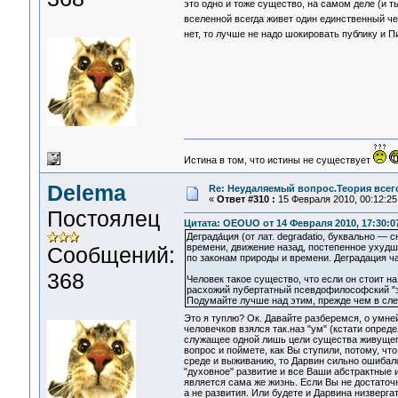
это одно и тоже существо, на самом деле (и т
вселенной всегда живет один единственный че
нет, то лучше не надо шокировать публику и 
Истина в том, что истины не существует
Delema
Re: Неудаляемый вопрос.Теория всего
«
Ответ #310 :
15 Февраля 2010, 00:12:25
Постоялец
Цитата: OEOUO от 14 Февраля 2010, 17:30:0
Деграда́ция (от лат. degradatio, буквально —
времени, движение назад, постепенное ухудш
Сообщений:
по законам природы и времени. Деградация ч
368
Человек такое существо, что если он стоит на
расхожий пубертатный псевдофилософский "з
Подумайте лучше над этим, прежде чем в сле
Это я туплю? Ок. Давайте разберемся, о умн
человечков взялся так.наз "ум" (кстати опред
служащее одной лишь цели существа живущего 
вопрос и поймете, как Вы ступили, потому, чт
среде и выживанию, то Дарвин сильно ошибалс
"духовное" развитие и все Ваши абстрактные и
является сама же жизнь. Если Вы не достаточ
а не развития. Или будете и Дарвина низверга