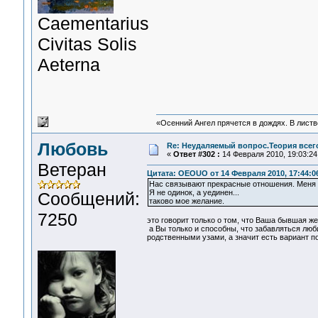
Сaementarius
Civitas Solis
Aeterna
«Осенний Ангел прячется в дождях. В листве
Любовь
Re: Неудаляемый вопрос.Теория всего
«
Ответ #302 :
14 Февраля 2010, 19:03:24
Ветеран
Цитата: OEOUO от 14 Февраля 2010, 17:44:0
Нас связывают прекрасные отношения. Меня 
Я не одинок, а уединен...
Сообщений:
таково мое желание.
7250
это говорит только о том, что Ваша бывшая же
а Вы только и способны, что забавляться люби
родственными узами, а значит есть вариант по