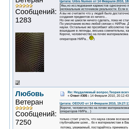
Цитата: Urbis Numen от 14 Февраля 2010, 18
Увы,но исследования кармистов однозначно п
нелокальным источником реальности. Если в 
Сообщений:
А вы не считаете что у людей было достаточн
создания предметов из ничего...
1283
Но они не шмогли ничего сделать, пока не ста
По умолчанию всяко любой связан с НИРом. Да
науки. Остальные же прозябают абсолютно так 
вошедшие в легенды, весьма сомнительны, как
Короче, человечество на почве материализма 
операторов НИРа...
)
Любовь
Re: Неудаляемый вопрос.Теория всего
«
Ответ #305 :
14 Февраля 2010, 20:12:43
Ветеран
Цитата: OEOUO от 14 Февраля 2010, 19:27:1
Короче, человечество на почве материализма 
операторов НИРа... )
Сообщений:
только стоит учесть, что наука своим всезахо
7250
глубочайшем шоке... бо к материалистам в Ваш
потому, уважаемый, постарайтесь принимать