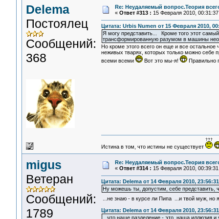
Delema
Re: Неудаляемый вопрос.Теория всего
«
Ответ #313 :
15 Февраля 2010, 00:31:37
Постоялец
Цитата: Urbis Numen от 15 Февраля 2010, 00
Я могу представить... Кроме того этот самый
трансформированную разумом в машины неорг
Сообщений:
Но кроме этого всего он еще и все остальное 
неживых тварях, которых только можно себе п
368
всеми всеми
Вот это мы-я!
Правильно го
Истина в том, что истины не существует
migus
Re: Неудаляемый вопрос.Теория всего
«
Ответ #314 :
15 Февраля 2010, 00:39:31
Ветеран
Цитата: Delema от 14 Февраля 2010, 23:56:31
Ну можешь ты, допустим, себе представить, чт
Сообщений:
...не знаю - в курсе ли Пипа ...и твой муж, н
1789
Цитата: Delema от 14 Февраля 2010, 23:56:31
...что наше разделение - это наша иллюзия и