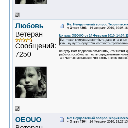
Любовь
Re: Неудаляемый вопрос.Теория всего
«
Ответ #303 :
14 Февраля 2010, 19:08:16
Ветеран
Цитата: OEOUO от 14 Февраля 2010, 14:34:1
Гм.. такая кликуха может быть дана и на иных 
кхм.. ну пусть будет "за жесткость требований".
Сообщений:
не буду Вам подробно объяснять, что значит д
7250
работоспособности... есть определенные нюан
а с чистых механиков что взять в этом плане?
OEOUO
Re: Неудаляемый вопрос.Теория всего
«
Ответ #304 :
14 Февраля 2010, 19:27:13
Ветеран