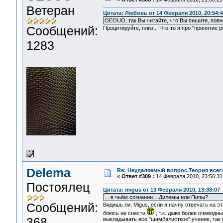
Ветеран
Цитата: Любовь от 14 Февраля 2010, 20:54:4
OEOUO, так Вы читайте, что Вы пишите, пов
Сообщений:
Процитируйте, плиз... Что-то я про "принятие р
1283
Delema
Re: Неудаляемый вопрос.Теория всего
«
Ответ #309 :
14 Февраля 2010, 23:56:31
Постоялец
Цитата: migus от 13 Февраля 2010, 13:38:07
... в чьём сознании... Дилемы или Пипы?
Сообщений:
Видишь ли, Migus, если я начну отвечать на э
боюсь не снести
, т.к. даже более очевидн
368
выкладывать все "шамбалисткое" учение, так н