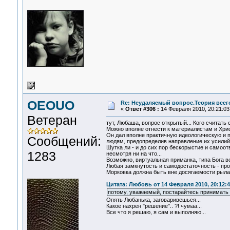
OEOUO
Re: Неудаляемый вопрос.Теория всего
«
Ответ #306 :
14 Февраля 2010, 20:21:03
Ветеран
тут, Любаша, вопрос открытый... Кого считать
Можно вполне отнести к материалистам и Хрис
Он дал вполне практичную идеологическую и п
Сообщений:
людям, предопределив направление их усилий 
Шутка ли - и до сих пор бескорыстие и само
1283
несмотря ни на что...
Возможно, виртуальная приманка, типа Бога в
Любая замкнутость и самодостаточность - про
Морковка должна быть вне досягаемости рыла,
Цитата: Любовь от 14 Февраля 2010, 20:12:4
потому, уважаемый, постарайтесь принимать 
Опять Любанька, заговаривешься...
Какое нахрен "решение".. ?! чумаа...
Все что я решаю, я сам и выполняю...