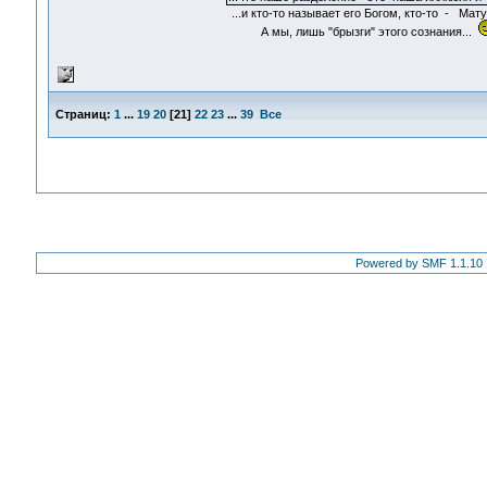
...и кто-то называет его Богом, кто-то - Мат
А мы, лишь "брызги" этого сознания...
Страниц:
1
...
19
20
[
21
]
22
23
...
39
Все
Powered by SMF 1.1.10