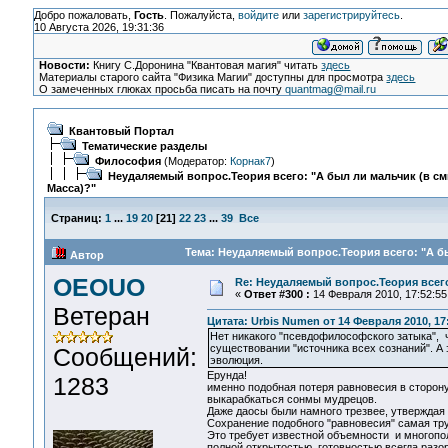
Добро пожаловать,
Гость
. Пожалуйста,
войдите
или
зарегистрируйтесь
.
10 Августа 2026, 19:31:36
Новости:
Книгу С.Доронина "Квантовая магия" читать
здесь
Материалы старого сайта "Физика Магии" доступны для просмотра
здесь
О замеченных глюках просьба писать на почту
quantmag@mail.ru
Квантовый Портал
Тематические разделы
Философия
(Модератор:
Корнак7
)
Неудаляемый вопрос.Теория всего: "А был ли мальчик (в с
Масса)?"
Страниц:
1
...
19
20
[
21
]
22
23
...
39
Все
Тема: Неудаляемый вопрос.Теория всего: "А бы
Автор
OEOUO
Re: Неудаляемый вопрос.Теория всего
«
Ответ #300 :
14 Февраля 2010, 17:52:55
Ветеран
Цитата: Urbis Numen от 14 Февраля 2010, 17
Нет никакого "псевдофилософского затыка", 
существовании "источника всех сознаний". А 
Сообщений:
эволюция.
Ерунда!
1283
именно подобная потеря равновесия в сторону 
выкарабкаться сонмы мудрецов.
Даже даосы были намного трезвее, утверждая 
Сохранение подобного "равновесия" самая тру
Это требует известной объемности и многопо
полной открытостью, готовностью всегда разо