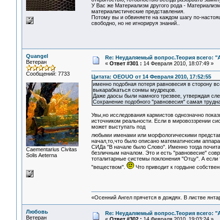
У Вас же Материализм другого рода - Материализм
материалистические представления.
Потому вы и обвиняете на каждом шагу по-настоя
свободно, но не игнорируя знаний..
Quangel
Re: Неудаляемый вопрос.Теория всего: "А
Ветеран
«
Ответ #301 :
14 Февраля 2010, 18:07:49 »
Сообщений: 7733
Цитата: OEOUO от 14 Февраля 2010, 17:52:55
именно подобная потеря равновесия в сторону все
выкарабкаться сонмы мудрецов.
Даже даосы были намного трезвее, утверждая сле
Сохранение подобного "равновесия" самая трудна
Увы,но исследования кармистов однозначно показ
источником реальности. Если в мировоззрении сис
может выступать под
любыми именами или морфологическими предста
начал,то,что было описано математичесим аппара
СИДа "В начале было Слово". Именно тогда почита
Сaementarius Civitas
безличным началом. Это и есть "равновесие" совр
Solis Aeterna
тоталитарные системы поклонения "Отцу". А если 
"веществом".
Что приводит к гордыне собствен
«Осенний Ангел прячется в дождях. В листве янтарн
Любовь
Re: Неудаляемый вопрос.Теория всего: "А
Ветеран
«
Ответ #302 :
14 Февраля 2010, 19:03:24 »