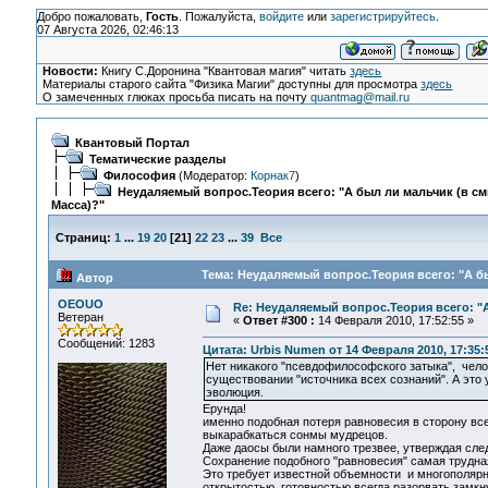
Добро пожаловать,
Гость
. Пожалуйста,
войдите
или
зарегистрируйтесь
.
07 Августа 2026, 02:46:13
Новости:
Книгу С.Доронина "Квантовая магия" читать
здесь
Материалы старого сайта "Физика Магии" доступны для просмотра
здесь
О замеченных глюках просьба писать на почту
quantmag@mail.ru
Квантовый Портал
Тематические разделы
Философия
(Модератор:
Корнак7
)
Неудаляемый вопрос.Теория всего: "А был ли мальчик (в с
Масса)?"
Страниц:
1
...
19
20
[
21
]
22
23
...
39
Все
Тема: Неудаляемый вопрос.Теория всего: "А бы
Автор
OEOUO
Re: Неудаляемый вопрос.Теория всего: "А
Ветеран
«
Ответ #300 :
14 Февраля 2010, 17:52:55 »
Сообщений: 1283
Цитата: Urbis Numen от 14 Февраля 2010, 17:35:
Нет никакого "псевдофилософского затыка", чело
существовании "источника всех сознаний". А это 
эволюция.
Ерунда!
именно подобная потеря равновесия в сторону всел
выкарабкаться сонмы мудрецов.
Даже даосы были намного трезвее, утверждая сле
Сохранение подобного "равновесия" самая трудная
Это требует известной объемности и многополярн
открытостью, готовностью всегда разорвать замкн