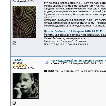
Сообщений: 1283
тут, Любаша, вопрос открытый... Кого считать ент
Можно вполне отнести к материалистам и Христа.
Он дал вполне практичную идеологическую и повед
людям, предопределив направление их усилий (ска
Шутка ли - и до сих пор бескорыстие и самоотве
ни на что...
Возможно, виртуальная приманка, типа Бога всегд
Любая замкнутость и самодостаточность - противн
Морковка должна быть вне досягаемости рыла, но 
Цитата: Любовь от 14 Февраля 2010, 20:12:43
потому, уважаемый, постарайтесь принимать реш
Опять Любанька, заговаривешься...
Какое нахрен "решение".. ?! чумаа...
Все что я решаю, я сам и выполняю...
Любовь
Re: Неудаляемый вопрос.Теория всего: "А
Ветеран
«
Ответ #307 :
14 Февраля 2010, 20:54:43 »
Сообщений: 7250
OEOUO
, так Вы читайте, что Вы пишите, повнима