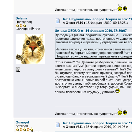
Истина в том, что истины не существует
Delema
Re: Неудаляемый вопрос.Теория всего: "А
Постоялец
«
Ответ #310 :
15 Февраля 2010, 00:12:25 »
Сообщений: 368
Цитата: OEOUO от 14 Февраля 2010, 17:30:07
Деграда́ция (от лат. degradatio, буквально — сн
времени, движение назад, постепенное ухудшение
законам природы и времени. Деградация часто п
Человек такое существо, что если он стоит на мес
расхожий пубертатный псевдофилософский "заты
Подумайте лучше над этим, прежде чем в следующ
Это я туплю? Ок. Давайте разберемся, о умнейши
взялся так.наз "ум" (кстати определеньице его не
лишь цели существа живущего - выжить? Нет? Ум у
Вы ступили, потому, что если признак, который п
сильно ошибался и эволюции нет? Дошло? Нет? Раз
абстрактные измышления на сей счет - есть деград
достаточно умны, чтоб преобладать, дорогой Хомо 
низвергать с пьедестала? Ну тогда, удачи, Вы - н
список потерпевших неудачу , умников
Истина в том, что истины не существует
Quangel
Re: Неудаляемый вопрос.Теория всего: "А
Ветеран
«
Ответ #311 :
15 Февраля 2010, 00:14:06 »