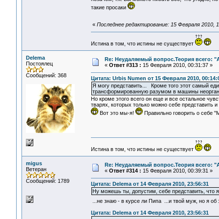
такие просаки
«
Последнее редактирование: 15 Февраля 2010, 1
Истина в том, что истины не существует
Delema
Re: Неудаляемый вопрос.Теория всего: "А
Постоялец
«
Ответ #313 :
15 Февраля 2010, 00:31:37 »
Сообщений: 368
Цитата: Urbis Numen от 15 Февраля 2010, 00:14:
Я могу представить... Кроме того этот самый еди
трансформированную разумом в машины неорганич
Но кроме этого всего он еще и все остальное чувс
тварях, которых только можно себе представить и
Вот это мы-я!
Правильно говорить о себе "МыЯ
Истина в том, что истины не существует
migus
Re: Неудаляемый вопрос.Теория всего: "А
Ветеран
«
Ответ #314 :
15 Февраля 2010, 00:39:31 »
Сообщений: 1789
Цитата: Delema от 14 Февраля 2010, 23:56:31
Ну можешь ты, допустим, себе представить, что я,
...не знаю - в курсе ли Пипа ...и твой муж, но я 
Цитата: Delema от 14 Февраля 2010, 23:56:31