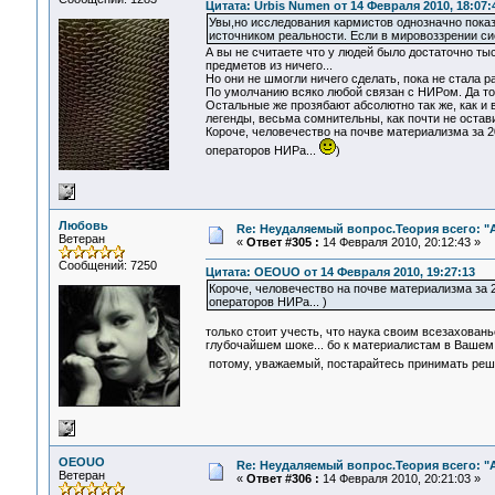
Цитата: Urbis Numen от 14 Февраля 2010, 18:07:
Увы,но исследования кармистов однозначно показ
источником реальности. Если в мировоззрении си
А вы не считаете что у людей было достаточно ты
предметов из ничего...
Но они не шмогли ничего сделать, пока не стала 
По умолчанию всяко любой связан с НИРом. Да тол
Остальные же прозябают абсолютно так же, как и 
легенды, весьма сомнительны, как почти не остав
Короче, человечество на почве материализма за 2
операторов НИРа...
)
Любовь
Re: Неудаляемый вопрос.Теория всего: "А
Ветеран
«
Ответ #305 :
14 Февраля 2010, 20:12:43 »
Сообщений: 7250
Цитата: OEOUO от 14 Февраля 2010, 19:27:13
Короче, человечество на почве материализма за 2
операторов НИРа... )
только стоит учесть, что наука своим всезахован
глубочайшем шоке... бо к материалистам в Вашем 
потому, уважаемый, постарайтесь принимать реш
OEOUO
Re: Неудаляемый вопрос.Теория всего: "А
Ветеран
«
Ответ #306 :
14 Февраля 2010, 20:21:03 »