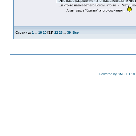
...что наше разделение - это наша иллюзия и что
...и кто-то называет его Богом, кто-то - Матушко
А мы, лишь "брызги" этого сознания...
Страниц:
1
...
19
20
[
21
]
22
23
...
39
Все
Powered by SMF 1.1.10