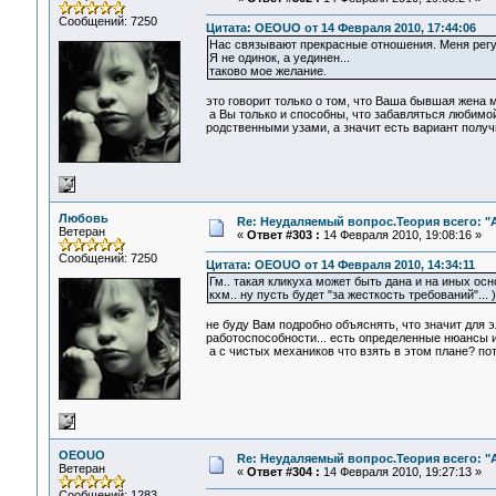
Сообщений: 7250
Цитата: OEOUO от 14 Февраля 2010, 17:44:06
Нас связывают прекрасные отношения. Меня регу
Я не одинок, а уединен...
таково мое желание.
это говорит только о том, что Ваша бывшая жена м
а Вы только и способны, что забавляться любимой 
родственными узами, а значит есть вариант получи
Любовь
Re: Неудаляемый вопрос.Теория всего: "А
Ветеран
«
Ответ #303 :
14 Февраля 2010, 19:08:16 »
Сообщений: 7250
Цитата: OEOUO от 14 Февраля 2010, 14:34:11
Гм.. такая кликуха может быть дана и на иных осно
кхм.. ну пусть будет "за жесткость требований"... )
не буду Вам подробно объяснять, что значит для э
работоспособности... есть определенные нюансы и
а с чистых механиков что взять в этом плане? пот
OEOUO
Re: Неудаляемый вопрос.Теория всего: "А
Ветеран
«
Ответ #304 :
14 Февраля 2010, 19:27:13 »
Сообщений: 1283