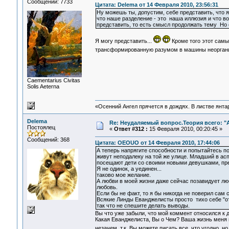
Сообщений: 7733
Цитата: Delema от 14 Февраля 2010, 23:56:31
Ну можешь ты, допустим, себе представить, что я,
что наше разделение - это наша иллюзия и что во
представить, то есть смысл продолжать тему Но е
Я могу представить...
Кроме того этот самы
трансформированную разумом в машины неоргани
Сaementarius Civitas
Solis Aeterna
«Осенний Ангел прячется в дождях. В листве янтарн
Delema
Re: Неудаляемый вопрос.Теория всего: "А
Постоялец
«
Ответ #312 :
15 Февраля 2010, 00:20:45 »
Сообщений: 368
Цитата: OEOUO от 14 Февраля 2010, 17:44:06
А теперь напрягите способности и попытайтесь п
живут неподалеку на той же улице. Младший в ас
посещают дети со своими новыми девушками, пред
Я не одинок, а уединен...
таково мое желание.
А любви в моей жизни даже сейчас позавидует лю
любовь.
Если бы не факт, то я бы никогда не поверил сам 
Всякие Линды Еванджелисты просто тихо себе "от
так что не спешите делать выводы.
Вы что уже забыли, что мой коммент относился к 
Какая Еванджелиста, Вы о Чем? Ваша жизнь меня 
незачем, т.к. Вы можете писать все, что угодно, 