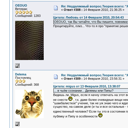
OEOUO
Re: Неудаляемый вопрос.Теория всего: "А
Ветеран
«
Ответ #308 :
14 Февраля 2010, 21:36:25 »
Сообщений: 1283
Цитата: Любовь от 14 Февраля 2010, 20:54:43
OEOUO, так Вы читайте, что Вы пишите, повнима
Процитируйте, плиз... Что-то я про "принятие решен
Delema
Re: Неудаляемый вопрос.Теория всего: "А
Постоялец
«
Ответ #309 :
14 Февраля 2010, 23:56:31 »
Сообщений: 368
Цитата: migus от 13 Февраля 2010, 13:38:07
... в чьём сознании... Дилемы или Пипы?
Видишь ли, Migus, если я начну отвечать на этот
не снести
, т.к. даже более очевидные вещи не
"шамбалисткое" учение, так не уж знаю чего и жда
существо, на самом деле (и ты и все остальные - 
единственный человек? Если ты это в состоянии 
публику и Пипу в особенности