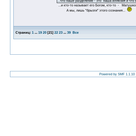
...что наше разделение - это наша иллюзия и что
...и кто-то называет его Богом, кто-то - Матушко
А мы, лишь "брызги" этого сознания...
Страниц:
1
...
19
20
[
21
]
22
23
...
39
Все
Powered by SMF 1.1.10