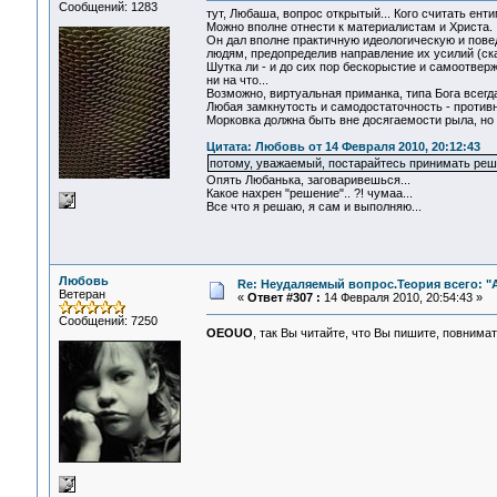
Сообщений: 1283
тут, Любаша, вопрос открытый... Кого считать ент
Можно вполне отнести к материалистам и Христа.
Он дал вполне практичную идеологическую и повед
людям, предопределив направление их усилий (ска
Шутка ли - и до сих пор бескорыстие и самоотве
ни на что...
Возможно, виртуальная приманка, типа Бога всегд
Любая замкнутость и самодостаточность - противн
Морковка должна быть вне досягаемости рыла, но 
Цитата: Любовь от 14 Февраля 2010, 20:12:43
потому, уважаемый, постарайтесь принимать реш
Опять Любанька, заговаривешься...
Какое нахрен "решение".. ?! чумаа...
Все что я решаю, я сам и выполняю...
Любовь
Re: Неудаляемый вопрос.Теория всего: "А
Ветеран
«
Ответ #307 :
14 Февраля 2010, 20:54:43 »
Сообщений: 7250
OEOUO
, так Вы читайте, что Вы пишите, повнима