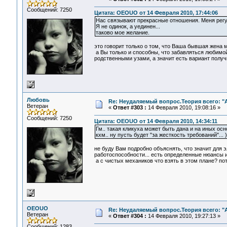
Сообщений: 7250
Цитата: OEOUO от 14 Февраля 2010, 17:44:06
Нас связывают прекрасные отношения. Меня регу
Я не одинок, а уединен...
таково мое желание.
это говорит только о том, что Ваша бывшая жена м
а Вы только и способны, что забавляться любимой 
родственными узами, а значит есть вариант получи
Любовь
Re: Неудаляемый вопрос.Теория всего: "А
Ветеран
«
Ответ #303 :
14 Февраля 2010, 19:08:16 »
Сообщений: 7250
Цитата: OEOUO от 14 Февраля 2010, 14:34:11
Гм.. такая кликуха может быть дана и на иных осно
кхм.. ну пусть будет "за жесткость требований"... )
не буду Вам подробно объяснять, что значит для э
работоспособности... есть определенные нюансы и
а с чистых механиков что взять в этом плане? пот
OEOUO
Re: Неудаляемый вопрос.Теория всего: "А
Ветеран
«
Ответ #304 :
14 Февраля 2010, 19:27:13 »
Сообщений: 1283