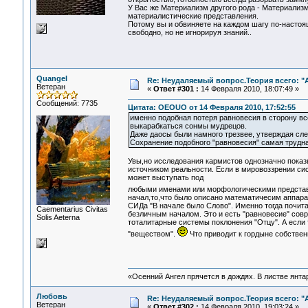
У Вас же Материализм другого рода - Материализм
материалистические представления.
Потому вы и обвиняете на каждом шагу по-настоя
свободно, но не игнорируя знаний..
Quangel
Re: Неудаляемый вопрос.Теория всего: "А
Ветеран
«
Ответ #301 :
14 Февраля 2010, 18:07:49 »
Сообщений: 7735
Цитата: OEOUO от 14 Февраля 2010, 17:52:55
именно подобная потеря равновесия в сторону все
выкарабкаться сонмы мудрецов.
Даже даосы были намного трезвее, утверждая сле
Сохранение подобного "равновесия" самая трудна
Увы,но исследования кармистов однозначно показ
источником реальности. Если в мировоззрении сис
может выступать под
любыми именами или морфологическими предста
начал,то,что было описано математичесим аппара
СИДа "В начале было Слово". Именно тогда почита
Сaementarius Civitas
безличным началом. Это и есть "равновесие" совр
Solis Aeterna
тоталитарные системы поклонения "Отцу". А если 
"веществом".
Что приводит к гордыне собствен
«Осенний Ангел прячется в дождях. В листве янтарн
Любовь
Re: Неудаляемый вопрос.Теория всего: "А
Ветеран
«
Ответ #302 :
14 Февраля 2010, 19:03:24 »