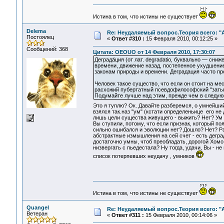
Истина в том, что истины не существует
Delema
Re: Неудаляемый вопрос.Теория всего: "А
Постоялец
«
Ответ #310 :
15 Февраля 2010, 00:12:25 »
Сообщений: 368
Цитата: OEOUO от 14 Февраля 2010, 17:30:07
Деграда́ция (от лат. degradatio, буквально — сн
времени, движение назад, постепенное ухудшение
законам природы и времени. Деградация часто п
Человек такое существо, что если он стоит на мес
расхожий пубертатный псевдофилософский "заты
Подумайте лучше над этим, прежде чем в следующ
Это я туплю? Ок. Давайте разберемся, о умнейши
взялся так.наз "ум" (кстати определеньице его не
лишь цели существа живущего - выжить? Нет? Ум у
Вы ступили, потому, что если признак, который п
сильно ошибался и эволюции нет? Дошло? Нет? Раз
абстрактные измышления на сей счет - есть деград
достаточно умны, чтоб преобладать, дорогой Хомо 
низвергать с пьедестала? Ну тогда, удачи, Вы - н
список потерпевших неудачу , умников
Истина в том, что истины не существует
Quangel
Re: Неудаляемый вопрос.Теория всего: "А
Ветеран
«
Ответ #311 :
15 Февраля 2010, 00:14:06 »