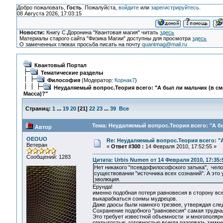
Добро пожаловать,
Гость
. Пожалуйста,
войдите
или
зарегистрируйтесь
.
08 Августа 2026, 17:03:15
Новости:
Книгу С.Доронина "Квантовая магия" читать
здесь
Материалы старого сайта "Физика Магии" доступны для просмотра
здесь
О замеченных глюках просьба писать на почту
quantmag@mail.ru
Квантовый Портал
Тематические разделы
Философия
(Модератор:
Корнак7
)
Неудаляемый вопрос.Теория всего: "А был ли мальчик (в с
Масса)?"
Страниц:
1
...
19
20
[
21
]
22
23
...
39
Все
Тема: Неудаляемый вопрос.Теория всего: "А бы
Автор
OEOUO
Re: Неудаляемый вопрос.Теория всего: "А
Ветеран
«
Ответ #300 :
14 Февраля 2010, 17:52:55 »
Сообщений: 1283
Цитата: Urbis Numen от 14 Февраля 2010, 17:35:
Нет никакого "псевдофилософского затыка", чело
существовании "источника всех сознаний". А это 
эволюция.
Ерунда!
именно подобная потеря равновесия в сторону всел
выкарабкаться сонмы мудрецов.
Даже даосы были намного трезвее, утверждая сле
Сохранение подобного "равновесия" самая трудная
Это требует известной объемности и многополярн
открытостью, готовностью всегда разорвать замкн