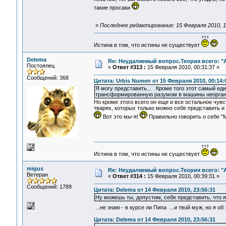
такие просаки
«
Последнее редактирование: 15 Февраля 2010, 1
Истина в том, что истины не существует
Delema
Re: Неудаляемый вопрос.Теория всего: "А
Постоялец
«
Ответ #313 :
15 Февраля 2010, 00:31:37 »
Сообщений: 368
Цитата: Urbis Numen от 15 Февраля 2010, 00:14:
Я могу представить... Кроме того этот самый еди
трансформированную разумом в машины неорганич
Но кроме этого всего он еще и все остальное чувс
тварях, которых только можно себе представить и
Вот это мы-я!
Правильно говорить о себе "МыЯ
Истина в том, что истины не существует
migus
Re: Неудаляемый вопрос.Теория всего: "А
Ветеран
«
Ответ #314 :
15 Февраля 2010, 00:39:31 »
Сообщений: 1789
Цитата: Delema от 14 Февраля 2010, 23:56:31
Ну можешь ты, допустим, себе представить, что я,
...не знаю - в курсе ли Пипа ...и твой муж, но я 
Цитата: Delema от 14 Февраля 2010, 23:56:31