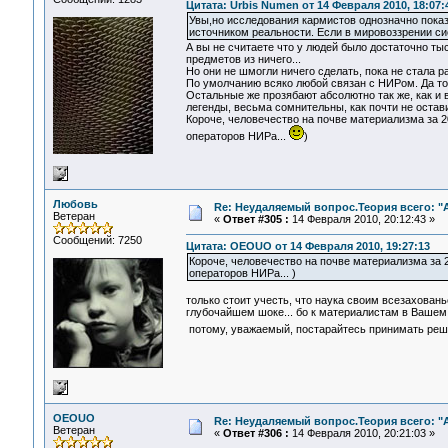
Цитата: Urbis Numen от 14 Февраля 2010, 18:07:
Увы,но исследования кармистов однозначно показ
источником реальности. Если в мировоззрении си
А вы не считаете что у людей было достаточно ты
предметов из ничего...
Но они не шмогли ничего сделать, пока не стала 
По умолчанию всяко любой связан с НИРом. Да тол
Остальные же прозябают абсолютно так же, как и 
легенды, весьма сомнительны, как почти не остав
Короче, человечество на почве материализма за 2
операторов НИРа...
)
Любовь
Re: Неудаляемый вопрос.Теория всего: "А
Ветеран
«
Ответ #305 :
14 Февраля 2010, 20:12:43 »
Сообщений: 7250
Цитата: OEOUO от 14 Февраля 2010, 19:27:13
Короче, человечество на почве материализма за 2
операторов НИРа... )
только стоит учесть, что наука своим всезахован
глубочайшем шоке... бо к материалистам в Вашем 
потому, уважаемый, постарайтесь принимать реш
OEOUO
Re: Неудаляемый вопрос.Теория всего: "А
Ветеран
«
Ответ #306 :
14 Февраля 2010, 20:21:03 »