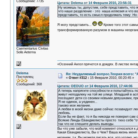
Сообщений: 7735
Цитата: Delema от 14 Февраля 2010, 23:56:31
Ну можешь ты, допустим, себе представить, что я,
что наше разделение - это наша иллюзия и что во
представить, то есть смысл продолжать тему Но е
Я могу представить...
Кроме того этот самы
трансформированную разумом в машины неоргани
Сaementarius Civitas
Solis Aeterna
«Осенний Ангел прячется в дождях. В листве янтарн
Delema
Re: Неудаляемый вопрос.Теория всего: "А
Постоялец
«
Ответ #312 :
15 Февраля 2010, 00:20:45 »
Сообщений: 368
Цитата: OEOUO от 14 Февраля 2010, 17:44:06
А теперь напрягите способности и попытайтесь п
живут неподалеку на той же улице. Младший в ас
посещают дети со своими новыми девушками, пред
Я не одинок, а уединен...
таково мое желание.
А любви в моей жизни даже сейчас позавидует лю
любовь.
Если бы не факт, то я бы никогда не поверил сам 
Всякие Линды Еванджелисты просто тихо себе "от
так что не спешите делать выводы.
Вы что уже забыли, что мой коммент относился к 
Какая Еванджелиста, Вы о Чем? Ваша жизнь меня 
незачем, т.к. Вы можете писать все, что угодно, 