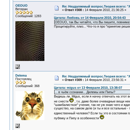
OEOUO
Re: Неудаляемый вопрос.Теория всего: "А
Ветеран
«
Ответ #308 :
14 Февраля 2010, 21:36:25 »
Сообщений: 1283
Цитата: Любовь от 14 Февраля 2010, 20:54:43
OEOUO, так Вы читайте, что Вы пишите, повнима
Процитируйте, плиз... Что-то я про "принятие решен
Delema
Re: Неудаляемый вопрос.Теория всего: "А
Постоялец
«
Ответ #309 :
14 Февраля 2010, 23:56:31 »
Сообщений: 368
Цитата: migus от 13 Февраля 2010, 13:38:07
... в чьём сознании... Дилемы или Пипы?
Видишь ли, Migus, если я начну отвечать на этот
не снести
, т.к. даже более очевидные вещи не
"шамбалисткое" учение, так не уж знаю чего и жда
существо, на самом деле (и ты и все остальные - 
единственный человек? Если ты это в состоянии 
публику и Пипу в особенности