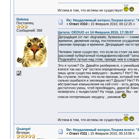
Истина в том, что истины не существует
Delema
Re: Неудаляемый вопрос.Теория всего: "А
Постоялец
«
Ответ #310 :
15 Февраля 2010, 00:12:25 »
Сообщений: 368
Цитата: OEOUO от 14 Февраля 2010, 17:30:07
Деграда́ция (от лат. degradatio, буквально — сн
времени, движение назад, постепенное ухудшение
законам природы и времени. Деградация часто п
Человек такое существо, что если он стоит на мес
расхожий пубертатный псевдофилософский "заты
Подумайте лучше над этим, прежде чем в следующ
Это я туплю? Ок. Давайте разберемся, о умнейши
взялся так.наз "ум" (кстати определеньице его не
лишь цели существа живущего - выжить? Нет? Ум у
Вы ступили, потому, что если признак, который п
сильно ошибался и эволюции нет? Дошло? Нет? Раз
абстрактные измышления на сей счет - есть деград
достаточно умны, чтоб преобладать, дорогой Хомо 
низвергать с пьедестала? Ну тогда, удачи, Вы - н
список потерпевших неудачу , умников
Истина в том, что истины не существует
Quangel
Re: Неудаляемый вопрос.Теория всего: "А
Ветеран
«
Ответ #311 :
15 Февраля 2010, 00:14:06 »