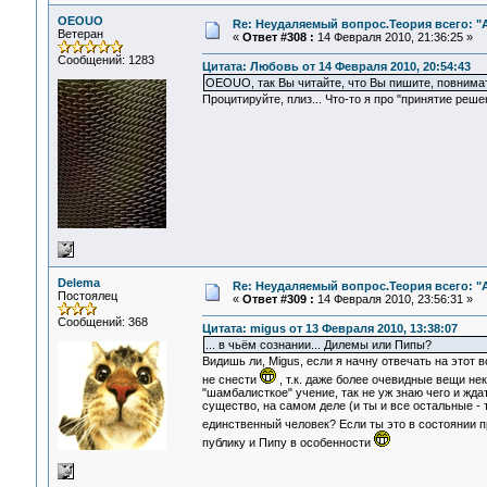
OEOUO
Re: Неудаляемый вопрос.Теория всего: "А
Ветеран
«
Ответ #308 :
14 Февраля 2010, 21:36:25 »
Сообщений: 1283
Цитата: Любовь от 14 Февраля 2010, 20:54:43
OEOUO, так Вы читайте, что Вы пишите, повнима
Процитируйте, плиз... Что-то я про "принятие решен
Delema
Re: Неудаляемый вопрос.Теория всего: "А
Постоялец
«
Ответ #309 :
14 Февраля 2010, 23:56:31 »
Сообщений: 368
Цитата: migus от 13 Февраля 2010, 13:38:07
... в чьём сознании... Дилемы или Пипы?
Видишь ли, Migus, если я начну отвечать на этот
не снести
, т.к. даже более очевидные вещи не
"шамбалисткое" учение, так не уж знаю чего и жда
существо, на самом деле (и ты и все остальные - 
единственный человек? Если ты это в состоянии 
публику и Пипу в особенности