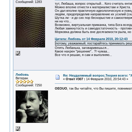
Сообщений: 1283
тут, Любаша, вопрос открытый... Кого считать ент
Можно вполне отнести к материалистам и Христа.
Он дал вполне практичную идеологическую и повед
людям, предопределив направление их усилий (ска
Шутка ли - и до сих пор бескорыстие и самоотве
ни на что...
Возможно, виртуальная приманка, типа Бога всегд
Любая замкнутость и самодостаточность - противн
Морковка должна быть вне досягаемости рыла, но 
Цитата: Любовь от 14 Февраля 2010, 20:12:43
потому, уважаемый, постарайтесь принимать реш
Опять Любанька, заговаривешься...
Какое нахрен "решение".. ?! чумаа...
Все что я решаю, я сам и выполняю...
Любовь
Re: Неудаляемый вопрос.Теория всего: "А
Ветеран
«
Ответ #307 :
14 Февраля 2010, 20:54:43 »
Сообщений: 7250
OEOUO
, так Вы читайте, что Вы пишите, повнима