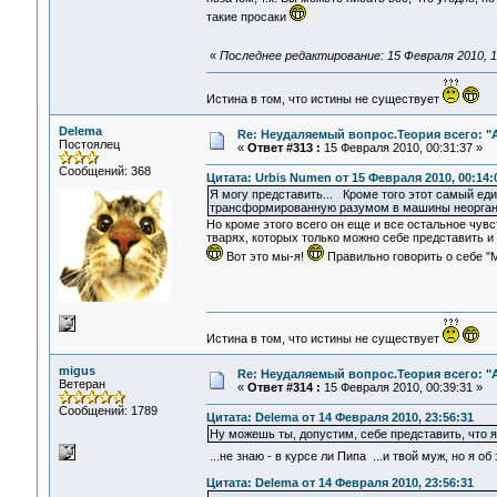
такие просаки
«
Последнее редактирование: 15 Февраля 2010, 1
Истина в том, что истины не существует
Delema
Re: Неудаляемый вопрос.Теория всего: "А
Постоялец
«
Ответ #313 :
15 Февраля 2010, 00:31:37 »
Сообщений: 368
Цитата: Urbis Numen от 15 Февраля 2010, 00:14:
Я могу представить... Кроме того этот самый еди
трансформированную разумом в машины неорганич
Но кроме этого всего он еще и все остальное чувс
тварях, которых только можно себе представить и
Вот это мы-я!
Правильно говорить о себе "МыЯ
Истина в том, что истины не существует
migus
Re: Неудаляемый вопрос.Теория всего: "А
Ветеран
«
Ответ #314 :
15 Февраля 2010, 00:39:31 »
Сообщений: 1789
Цитата: Delema от 14 Февраля 2010, 23:56:31
Ну можешь ты, допустим, себе представить, что я,
...не знаю - в курсе ли Пипа ...и твой муж, но я 
Цитата: Delema от 14 Февраля 2010, 23:56:31