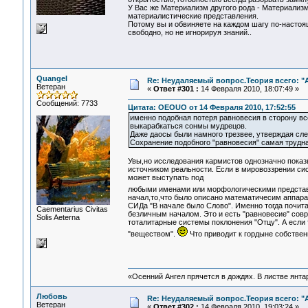
У Вас же Материализм другого рода - Материализм
материалистические представления.
Потому вы и обвиняете на каждом шагу по-настоя
свободно, но не игнорируя знаний..
Quangel
Re: Неудаляемый вопрос.Теория всего: "А
Ветеран
«
Ответ #301 :
14 Февраля 2010, 18:07:49 »
Сообщений: 7733
Цитата: OEOUO от 14 Февраля 2010, 17:52:55
именно подобная потеря равновесия в сторону все
выкарабкаться сонмы мудрецов.
Даже даосы были намного трезвее, утверждая сле
Сохранение подобного "равновесия" самая трудна
Увы,но исследования кармистов однозначно показ
источником реальности. Если в мировоззрении сис
может выступать под
любыми именами или морфологическими предста
начал,то,что было описано математичесим аппара
СИДа "В начале было Слово". Именно тогда почита
Сaementarius Civitas
безличным началом. Это и есть "равновесие" совр
Solis Aeterna
тоталитарные системы поклонения "Отцу". А если 
"веществом".
Что приводит к гордыне собствен
«Осенний Ангел прячется в дождях. В листве янтарн
Любовь
Re: Неудаляемый вопрос.Теория всего: "А
Ветеран
«
Ответ #302 :
14 Февраля 2010, 19:03:24 »