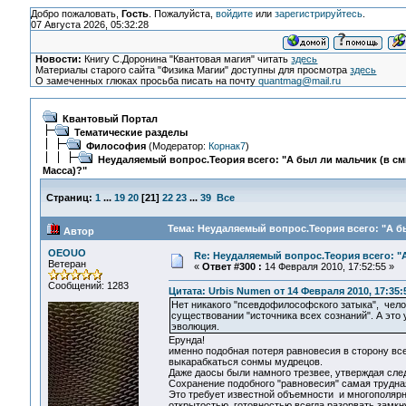
Добро пожаловать,
Гость
. Пожалуйста,
войдите
или
зарегистрируйтесь
.
07 Августа 2026, 05:32:28
Новости:
Книгу С.Доронина "Квантовая магия" читать
здесь
Материалы старого сайта "Физика Магии" доступны для просмотра
здесь
О замеченных глюках просьба писать на почту
quantmag@mail.ru
Квантовый Портал
Тематические разделы
Философия
(Модератор:
Корнак7
)
Неудаляемый вопрос.Теория всего: "А был ли мальчик (в с
Масса)?"
Страниц:
1
...
19
20
[
21
]
22
23
...
39
Все
Тема: Неудаляемый вопрос.Теория всего: "А бы
Автор
OEOUO
Re: Неудаляемый вопрос.Теория всего: "А
Ветеран
«
Ответ #300 :
14 Февраля 2010, 17:52:55 »
Сообщений: 1283
Цитата: Urbis Numen от 14 Февраля 2010, 17:35:
Нет никакого "псевдофилософского затыка", чело
существовании "источника всех сознаний". А это 
эволюция.
Ерунда!
именно подобная потеря равновесия в сторону всел
выкарабкаться сонмы мудрецов.
Даже даосы были намного трезвее, утверждая сле
Сохранение подобного "равновесия" самая трудная
Это требует известной объемности и многополярн
открытостью, готовностью всегда разорвать замкн