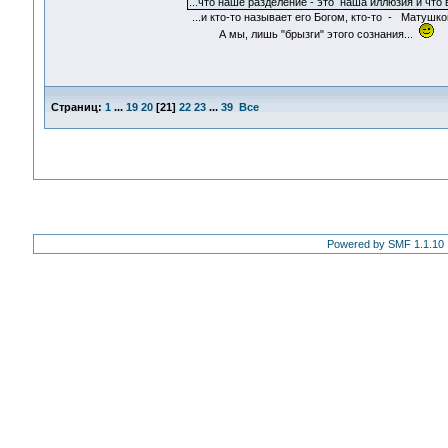
...что наше разделение - это наша иллюзия и что
...и кто-то называет его Богом, кто-то - Матушко
А мы, лишь "брызги" этого сознания...
Страниц:
1
...
19
20
[
21
]
22
23
...
39
Все
Powered by SMF 1.1.10