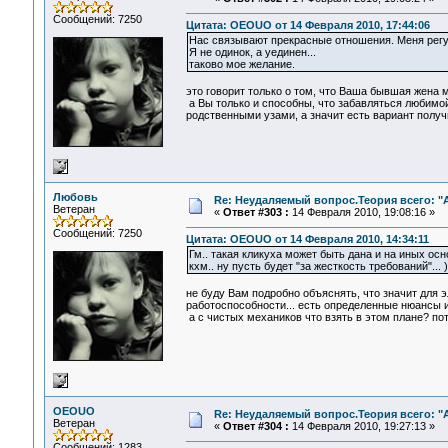
Сообщений: 7250
Цитата: OEOUO от 14 Февраля 2010, 17:44:06
Нас связывают прекрасные отношения. Меня регу
Я не одинок, а уединен...
таково мое желание.
это говорит только о том, что Ваша бывшая жена м
а Вы только и способны, что забавляться любимой 
родственными узами, а значит есть вариант получи
Любовь
Re: Неудаляемый вопрос.Теория всего: "А
Ветеран
«
Ответ #303 :
14 Февраля 2010, 19:08:16 »
Сообщений: 7250
Цитата: OEOUO от 14 Февраля 2010, 14:34:11
Гм.. такая кликуха может быть дана и на иных осно
кхм.. ну пусть будет "за жесткость требований"... )
не буду Вам подробно объяснять, что значит для э
работоспособности... есть определенные нюансы и
а с чистых механиков что взять в этом плане? пот
OEOUO
Re: Неудаляемый вопрос.Теория всего: "А
Ветеран
«
Ответ #304 :
14 Февраля 2010, 19:27:13 »
Сообщений: 1283