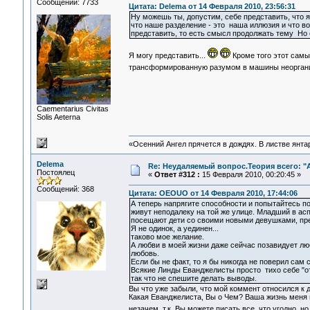
Сообщений: 7733
Цитата: Delema от 14 Февраля 2010, 23:56:31
Ну можешь ты, допустим, себе представить, что я,
что наше разделение - это наша иллюзия и что во
представить, то есть смысл продолжать тему Но е
Я могу представить...
Кроме того этот самы
трансформированную разумом в машины неоргани
Сaementarius Civitas
Solis Aeterna
«Осенний Ангел прячется в дождях. В листве янтарн
Delema
Re: Неудаляемый вопрос.Теория всего: "А
Постоялец
«
Ответ #312 :
15 Февраля 2010, 00:20:45 »
Сообщений: 368
Цитата: OEOUO от 14 Февраля 2010, 17:44:06
А теперь напрягите способности и попытайтесь п
живут неподалеку на той же улице. Младший в ас
посещают дети со своими новыми девушками, пред
Я не одинок, а уединен...
таково мое желание.
А любви в моей жизни даже сейчас позавидует лю
любовь.
Если бы не факт, то я бы никогда не поверил сам 
Всякие Линды Еванджелисты просто тихо себе "от
так что не спешите делать выводы.
Вы что уже забыли, что мой коммент относился к 
Какая Еванджелиста, Вы о Чем? Ваша жизнь меня 
незачем, т.к. Вы можете писать все, что угодно, 