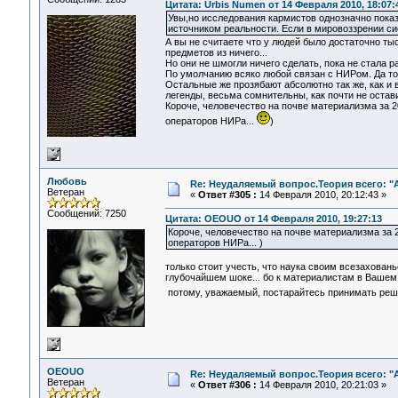
Цитата: Urbis Numen от 14 Февраля 2010, 18:07:
Увы,но исследования кармистов однозначно показ
источником реальности. Если в мировоззрении си
А вы не считаете что у людей было достаточно ты
предметов из ничего...
Но они не шмогли ничего сделать, пока не стала 
По умолчанию всяко любой связан с НИРом. Да тол
Остальные же прозябают абсолютно так же, как и 
легенды, весьма сомнительны, как почти не остав
Короче, человечество на почве материализма за 2
операторов НИРа...
)
Любовь
Re: Неудаляемый вопрос.Теория всего: "А
Ветеран
«
Ответ #305 :
14 Февраля 2010, 20:12:43 »
Сообщений: 7250
Цитата: OEOUO от 14 Февраля 2010, 19:27:13
Короче, человечество на почве материализма за 2
операторов НИРа... )
только стоит учесть, что наука своим всезахован
глубочайшем шоке... бо к материалистам в Вашем 
потому, уважаемый, постарайтесь принимать реш
OEOUO
Re: Неудаляемый вопрос.Теория всего: "А
Ветеран
«
Ответ #306 :
14 Февраля 2010, 20:21:03 »