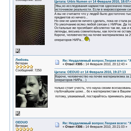
Цитата: Urbis Numen от 14 Февраля 2010, 18:07:
Увы,но исследования кармистов однозначно показ
источником реальности. Если в мировоззрении си
А вы не считаете что у людей было достаточно ты
предметов из ничего...
Но они не шмогли ничего сделать, пока не стала 
По умолчанию всяко любой связан с НИРом. Да тол
Остальные же прозябают абсолютно так же, как и 
легенды, весьма сомнительны, как почти не остав
Короче, человечество на почве материализма за 2
операторов НИРа...
)
Любовь
Re: Неудаляемый вопрос.Теория всего: "А
Ветеран
«
Ответ #305 :
14 Февраля 2010, 20:12:43 »
Сообщений: 7250
Цитата: OEOUO от 14 Февраля 2010, 19:27:13
Короче, человечество на почве материализма за 2
операторов НИРа... )
только стоит учесть, что наука своим всезахован
глубочайшем шоке... бо к материалистам в Вашем 
потому, уважаемый, постарайтесь принимать реш
OEOUO
Re: Неудаляемый вопрос.Теория всего: "А
Ветеран
«
Ответ #306 :
14 Февраля 2010, 20:21:03 »