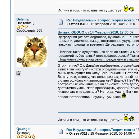
Истина в том, что истины не существует
Delema
Re: Неудаляемый вопрос.Теория всего: "А
Постоялец
«
Ответ #310 :
15 Февраля 2010, 00:12:25 »
Сообщений: 368
Цитата: OEOUO от 14 Февраля 2010, 17:30:07
Деграда́ция (от лат. degradatio, буквально — сн
времени, движение назад, постепенное ухудшение
законам природы и времени. Деградация часто п
Человек такое существо, что если он стоит на мес
расхожий пубертатный псевдофилософский "заты
Подумайте лучше над этим, прежде чем в следующ
Это я туплю? Ок. Давайте разберемся, о умнейши
взялся так.наз "ум" (кстати определеньице его не
лишь цели существа живущего - выжить? Нет? Ум у
Вы ступили, потому, что если признак, который п
сильно ошибался и эволюции нет? Дошло? Нет? Раз
абстрактные измышления на сей счет - есть деград
достаточно умны, чтоб преобладать, дорогой Хомо 
низвергать с пьедестала? Ну тогда, удачи, Вы - н
список потерпевших неудачу , умников
Истина в том, что истины не существует
Quangel
Re: Неудаляемый вопрос.Теория всего: "А
Ветеран
«
Ответ #311 :
15 Февраля 2010, 00:14:06 »