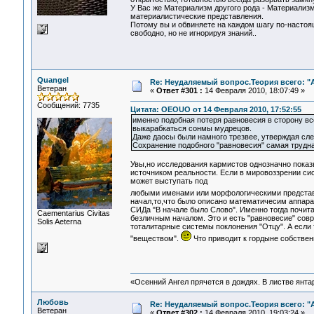
У Вас же Материализм другого рода - Материализм
материалистические представления.
Потому вы и обвиняете на каждом шагу по-настоя
свободно, но не игнорируя знаний..
Quangel
Re: Неудаляемый вопрос.Теория всего: "А
Ветеран
«
Ответ #301 :
14 Февраля 2010, 18:07:49 »
Сообщений: 7735
Цитата: OEOUO от 14 Февраля 2010, 17:52:55
именно подобная потеря равновесия в сторону все
выкарабкаться сонмы мудрецов.
Даже даосы были намного трезвее, утверждая сле
Сохранение подобного "равновесия" самая трудна
Увы,но исследования кармистов однозначно показ
источником реальности. Если в мировоззрении сис
может выступать под
любыми именами или морфологическими предста
начал,то,что было описано математичесим аппара
СИДа "В начале было Слово". Именно тогда почита
Сaementarius Civitas
безличным началом. Это и есть "равновесие" совр
Solis Aeterna
тоталитарные системы поклонения "Отцу". А если 
"веществом".
Что приводит к гордыне собствен
«Осенний Ангел прячется в дождях. В листве янтарн
Любовь
Re: Неудаляемый вопрос.Теория всего: "А
Ветеран
«
Ответ #302 :
14 Февраля 2010, 19:03:24 »