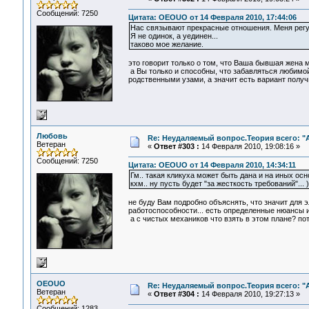
Сообщений: 7250
Цитата: OEOUO от 14 Февраля 2010, 17:44:06
Нас связывают прекрасные отношения. Меня регу
Я не одинок, а уединен...
таково мое желание.
это говорит только о том, что Ваша бывшая жена м
а Вы только и способны, что забавляться любимой 
родственными узами, а значит есть вариант получи
Любовь
Re: Неудаляемый вопрос.Теория всего: "А
Ветеран
«
Ответ #303 :
14 Февраля 2010, 19:08:16 »
Сообщений: 7250
Цитата: OEOUO от 14 Февраля 2010, 14:34:11
Гм.. такая кликуха может быть дана и на иных осно
кхм.. ну пусть будет "за жесткость требований"... )
не буду Вам подробно объяснять, что значит для э
работоспособности... есть определенные нюансы и
а с чистых механиков что взять в этом плане? пот
OEOUO
Re: Неудаляемый вопрос.Теория всего: "А
Ветеран
«
Ответ #304 :
14 Февраля 2010, 19:27:13 »
Сообщений: 1283