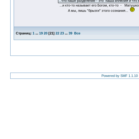
...что наше разделение - это наша иллюзия и что
...и кто-то называет его Богом, кто-то - Матушко
А мы, лишь "брызги" этого сознания...
Страниц:
1
...
19
20
[
21
]
22
23
...
39
Все
Powered by SMF 1.1.10