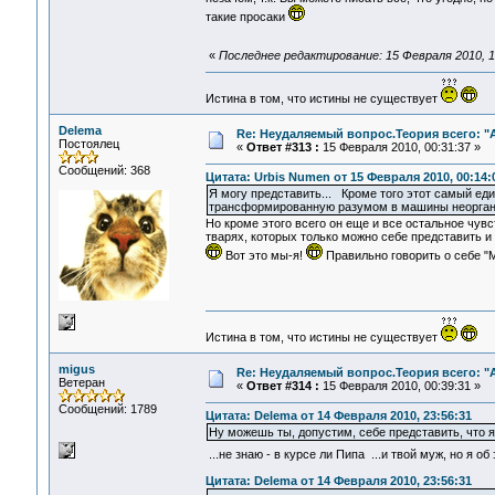
такие просаки
«
Последнее редактирование: 15 Февраля 2010, 1
Истина в том, что истины не существует
Delema
Re: Неудаляемый вопрос.Теория всего: "А
Постоялец
«
Ответ #313 :
15 Февраля 2010, 00:31:37 »
Сообщений: 368
Цитата: Urbis Numen от 15 Февраля 2010, 00:14:
Я могу представить... Кроме того этот самый еди
трансформированную разумом в машины неорганич
Но кроме этого всего он еще и все остальное чувс
тварях, которых только можно себе представить и
Вот это мы-я!
Правильно говорить о себе "МыЯ
Истина в том, что истины не существует
migus
Re: Неудаляемый вопрос.Теория всего: "А
Ветеран
«
Ответ #314 :
15 Февраля 2010, 00:39:31 »
Сообщений: 1789
Цитата: Delema от 14 Февраля 2010, 23:56:31
Ну можешь ты, допустим, себе представить, что я,
...не знаю - в курсе ли Пипа ...и твой муж, но я 
Цитата: Delema от 14 Февраля 2010, 23:56:31