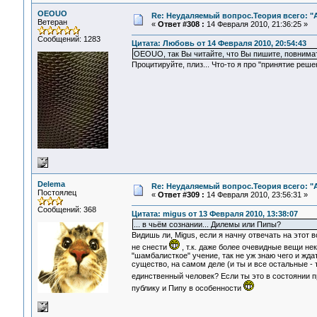
OEOUO
Re: Неудаляемый вопрос.Теория всего: "А
Ветеран
«
Ответ #308 :
14 Февраля 2010, 21:36:25 »
Сообщений: 1283
Цитата: Любовь от 14 Февраля 2010, 20:54:43
OEOUO, так Вы читайте, что Вы пишите, повнима
Процитируйте, плиз... Что-то я про "принятие решен
Delema
Re: Неудаляемый вопрос.Теория всего: "А
Постоялец
«
Ответ #309 :
14 Февраля 2010, 23:56:31 »
Сообщений: 368
Цитата: migus от 13 Февраля 2010, 13:38:07
... в чьём сознании... Дилемы или Пипы?
Видишь ли, Migus, если я начну отвечать на этот
не снести
, т.к. даже более очевидные вещи не
"шамбалисткое" учение, так не уж знаю чего и жда
существо, на самом деле (и ты и все остальные - 
единственный человек? Если ты это в состоянии 
публику и Пипу в особенности