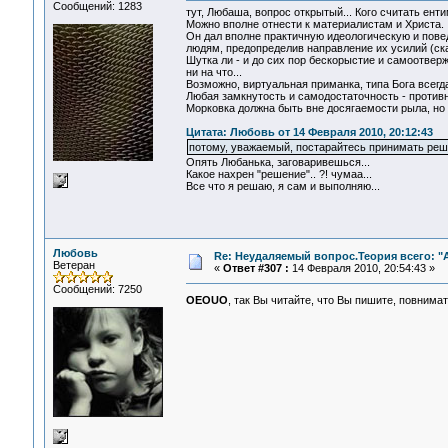
Сообщений: 1283
тут, Любаша, вопрос открытый... Кого считать ент
Можно вполне отнести к материалистам и Христа.
Он дал вполне практичную идеологическую и повед
людям, предопределив направление их усилий (ска
Шутка ли - и до сих пор бескорыстие и самоотве
ни на что...
Возможно, виртуальная приманка, типа Бога всегд
Любая замкнутость и самодостаточность - противн
Морковка должна быть вне досягаемости рыла, но 
Цитата: Любовь от 14 Февраля 2010, 20:12:43
потому, уважаемый, постарайтесь принимать реш
Опять Любанька, заговаривешься...
Какое нахрен "решение".. ?! чумаа...
Все что я решаю, я сам и выполняю...
Любовь
Re: Неудаляемый вопрос.Теория всего: "А
Ветеран
«
Ответ #307 :
14 Февраля 2010, 20:54:43 »
Сообщений: 7250
OEOUO
, так Вы читайте, что Вы пишите, повнима