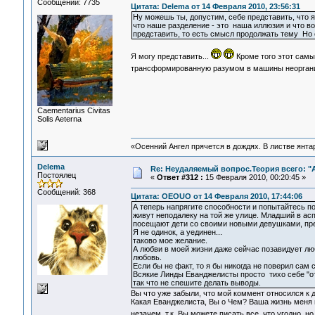
Сообщений: 7735
Цитата: Delema от 14 Февраля 2010, 23:56:31
Ну можешь ты, допустим, себе представить, что я,
что наше разделение - это наша иллюзия и что во
представить, то есть смысл продолжать тему Но е
Я могу представить...
Кроме того этот самы
трансформированную разумом в машины неоргани
Сaementarius Civitas
Solis Aeterna
«Осенний Ангел прячется в дождях. В листве янтарн
Delema
Re: Неудаляемый вопрос.Теория всего: "А
Постоялец
«
Ответ #312 :
15 Февраля 2010, 00:20:45 »
Сообщений: 368
Цитата: OEOUO от 14 Февраля 2010, 17:44:06
А теперь напрягите способности и попытайтесь п
живут неподалеку на той же улице. Младший в ас
посещают дети со своими новыми девушками, пред
Я не одинок, а уединен...
таково мое желание.
А любви в моей жизни даже сейчас позавидует лю
любовь.
Если бы не факт, то я бы никогда не поверил сам 
Всякие Линды Еванджелисты просто тихо себе "от
так что не спешите делать выводы.
Вы что уже забыли, что мой коммент относился к 
Какая Еванджелиста, Вы о Чем? Ваша жизнь меня 
незачем, т.к. Вы можете писать все, что угодно, 