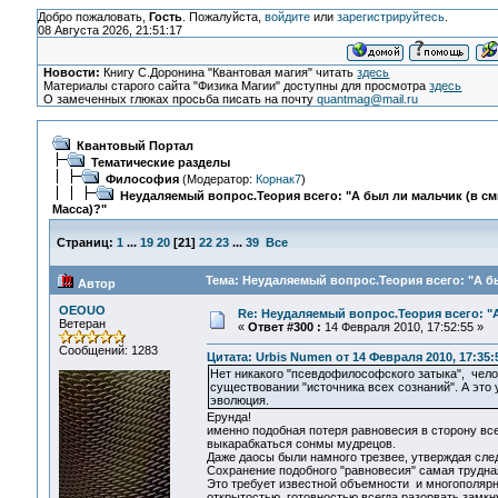
Добро пожаловать,
Гость
. Пожалуйста,
войдите
или
зарегистрируйтесь
.
08 Августа 2026, 21:51:17
Новости:
Книгу С.Доронина "Квантовая магия" читать
здесь
Материалы старого сайта "Физика Магии" доступны для просмотра
здесь
О замеченных глюках просьба писать на почту
quantmag@mail.ru
Квантовый Портал
Тематические разделы
Философия
(Модератор:
Корнак7
)
Неудаляемый вопрос.Теория всего: "А был ли мальчик (в с
Масса)?"
Страниц:
1
...
19
20
[
21
]
22
23
...
39
Все
Тема: Неудаляемый вопрос.Теория всего: "А бы
Автор
OEOUO
Re: Неудаляемый вопрос.Теория всего: "А
Ветеран
«
Ответ #300 :
14 Февраля 2010, 17:52:55 »
Сообщений: 1283
Цитата: Urbis Numen от 14 Февраля 2010, 17:35:
Нет никакого "псевдофилософского затыка", чело
существовании "источника всех сознаний". А это 
эволюция.
Ерунда!
именно подобная потеря равновесия в сторону всел
выкарабкаться сонмы мудрецов.
Даже даосы были намного трезвее, утверждая сле
Сохранение подобного "равновесия" самая трудная
Это требует известной объемности и многополярн
открытостью, готовностью всегда разорвать замкн