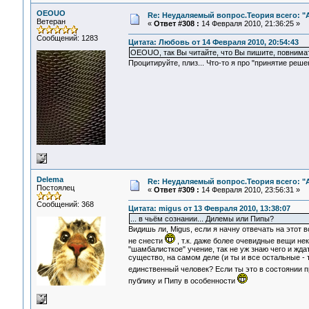
OEOUO
Re: Неудаляемый вопрос.Теория всего: "А
Ветеран
«
Ответ #308 :
14 Февраля 2010, 21:36:25 »
Сообщений: 1283
Цитата: Любовь от 14 Февраля 2010, 20:54:43
OEOUO, так Вы читайте, что Вы пишите, повнима
Процитируйте, плиз... Что-то я про "принятие решен
Delema
Re: Неудаляемый вопрос.Теория всего: "А
Постоялец
«
Ответ #309 :
14 Февраля 2010, 23:56:31 »
Сообщений: 368
Цитата: migus от 13 Февраля 2010, 13:38:07
... в чьём сознании... Дилемы или Пипы?
Видишь ли, Migus, если я начну отвечать на этот
не снести
, т.к. даже более очевидные вещи не
"шамбалисткое" учение, так не уж знаю чего и жда
существо, на самом деле (и ты и все остальные - 
единственный человек? Если ты это в состоянии 
публику и Пипу в особенности