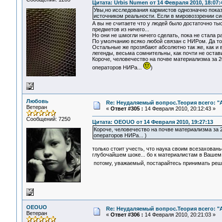
Цитата: Urbis Numen от 14 Февраля 2010, 18:07:
Увы,но исследования кармистов однозначно показ
источником реальности. Если в мировоззрении си
А вы не считаете что у людей было достаточно ты
предметов из ничего...
Но они не шмогли ничего сделать, пока не стала 
По умолчанию всяко любой связан с НИРом. Да тол
Остальные же прозябают абсолютно так же, как и 
легенды, весьма сомнительны, как почти не остав
Короче, человечество на почве материализма за 2
операторов НИРа...
)
Любовь
Re: Неудаляемый вопрос.Теория всего: "А
Ветеран
«
Ответ #305 :
14 Февраля 2010, 20:12:43 »
Сообщений: 7250
Цитата: OEOUO от 14 Февраля 2010, 19:27:13
Короче, человечество на почве материализма за 2
операторов НИРа... )
только стоит учесть, что наука своим всезахован
глубочайшем шоке... бо к материалистам в Вашем 
потому, уважаемый, постарайтесь принимать реш
OEOUO
Re: Неудаляемый вопрос.Теория всего: "А
Ветеран
«
Ответ #306 :
14 Февраля 2010, 20:21:03 »