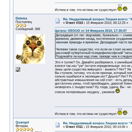
Истина в том, что истины не существует
Delema
Re: Неудаляемый вопрос.Теория всего: "А
Постоялец
«
Ответ #310 :
15 Февраля 2010, 00:12:25 »
Сообщений: 368
Цитата: OEOUO от 14 Февраля 2010, 17:30:07
Деграда́ция (от лат. degradatio, буквально — сн
времени, движение назад, постепенное ухудшение
законам природы и времени. Деградация часто п
Человек такое существо, что если он стоит на мес
расхожий пубертатный псевдофилософский "заты
Подумайте лучше над этим, прежде чем в следующ
Это я туплю? Ок. Давайте разберемся, о умнейши
взялся так.наз "ум" (кстати определеньице его не
лишь цели существа живущего - выжить? Нет? Ум у
Вы ступили, потому, что если признак, который п
сильно ошибался и эволюции нет? Дошло? Нет? Раз
абстрактные измышления на сей счет - есть деград
достаточно умны, чтоб преобладать, дорогой Хомо 
низвергать с пьедестала? Ну тогда, удачи, Вы - н
список потерпевших неудачу , умников
Истина в том, что истины не существует
Quangel
Re: Неудаляемый вопрос.Теория всего: "А
Ветеран
«
Ответ #311 :
15 Февраля 2010, 00:14:06 »