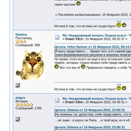
такие просаки
«
Последнее редактирование: 15 Февраля 2010, 1
Истина в том, что истины не существует
Delema
Re: Неудаляемый вопрос.Теория всего: "А
Постоялец
«
Ответ #313 :
15 Февраля 2010, 00:31:37 »
Сообщений: 368
Цитата: Urbis Numen от 15 Февраля 2010, 00:14:
Я могу представить... Кроме того этот самый еди
трансформированную разумом в машины неорганич
Но кроме этого всего он еще и все остальное чувс
тварях, которых только можно себе представить и
Вот это мы-я!
Правильно говорить о себе "МыЯ
Истина в том, что истины не существует
migus
Re: Неудаляемый вопрос.Теория всего: "А
Ветеран
«
Ответ #314 :
15 Февраля 2010, 00:39:31 »
Сообщений: 1789
Цитата: Delema от 14 Февраля 2010, 23:56:31
Ну можешь ты, допустим, себе представить, что я,
...не знаю - в курсе ли Пипа ...и твой муж, но я 
Цитата: Delema от 14 Февраля 2010, 23:56:31