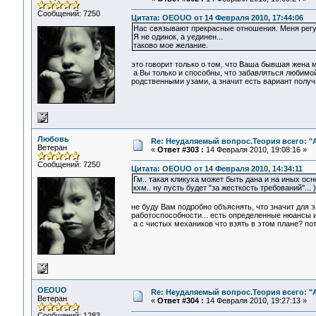
Сообщений: 7250
Цитата: OEOUO от 14 Февраля 2010, 17:44:06
Нас связывают прекрасные отношения. Меня регу
Я не одинок, а уединен...
таково мое желание.
это говорит только о том, что Ваша бывшая жена м
а Вы только и способны, что забавляться любимой 
родственными узами, а значит есть вариант получи
Любовь
Re: Неудаляемый вопрос.Теория всего: "А
Ветеран
«
Ответ #303 :
14 Февраля 2010, 19:08:16 »
Сообщений: 7250
Цитата: OEOUO от 14 Февраля 2010, 14:34:11
Гм.. такая кликуха может быть дана и на иных осно
кхм.. ну пусть будет "за жесткость требований"... )
не буду Вам подробно объяснять, что значит для э
работоспособности... есть определенные нюансы и
а с чистых механиков что взять в этом плане? пот
OEOUO
Re: Неудаляемый вопрос.Теория всего: "А
Ветеран
«
Ответ #304 :
14 Февраля 2010, 19:27:13 »
Сообщений: 1283