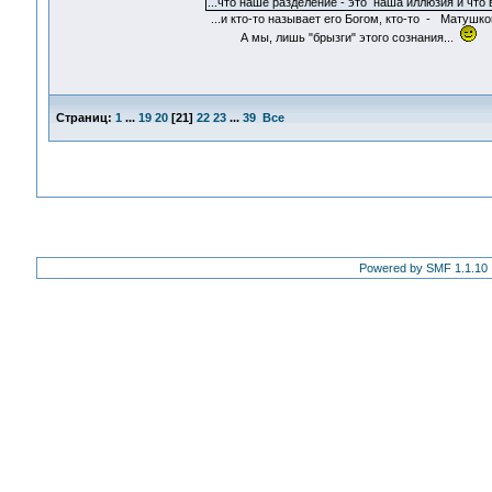
...что наше разделение - это наша иллюзия и что
...и кто-то называет его Богом, кто-то - Матушко
А мы, лишь "брызги" этого сознания...
Страниц:
1
...
19
20
[
21
]
22
23
...
39
Все
Powered by SMF 1.1.10