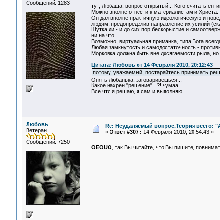
Сообщений: 1283
тут, Любаша, вопрос открытый... Кого считать ент
Можно вполне отнести к материалистам и Христа.
Он дал вполне практичную идеологическую и повед
людям, предопределив направление их усилий (ска
Шутка ли - и до сих пор бескорыстие и самоотве
ни на что...
Возможно, виртуальная приманка, типа Бога всегд
Любая замкнутость и самодостаточность - противн
Морковка должна быть вне досягаемости рыла, но 
Цитата: Любовь от 14 Февраля 2010, 20:12:43
потому, уважаемый, постарайтесь принимать реш
Опять Любанька, заговаривешься...
Какое нахрен "решение".. ?! чумаа...
Все что я решаю, я сам и выполняю...
Любовь
Re: Неудаляемый вопрос.Теория всего: "А
Ветеран
«
Ответ #307 :
14 Февраля 2010, 20:54:43 »
Сообщений: 7250
OEOUO
, так Вы читайте, что Вы пишите, повнима