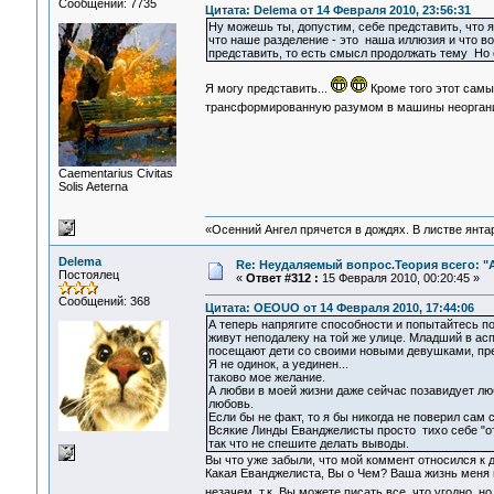
Сообщений: 7735
Цитата: Delema от 14 Февраля 2010, 23:56:31
Ну можешь ты, допустим, себе представить, что я,
что наше разделение - это наша иллюзия и что во
представить, то есть смысл продолжать тему Но е
Я могу представить...
Кроме того этот самы
трансформированную разумом в машины неоргани
Сaementarius Civitas
Solis Aeterna
«Осенний Ангел прячется в дождях. В листве янтарн
Delema
Re: Неудаляемый вопрос.Теория всего: "А
Постоялец
«
Ответ #312 :
15 Февраля 2010, 00:20:45 »
Сообщений: 368
Цитата: OEOUO от 14 Февраля 2010, 17:44:06
А теперь напрягите способности и попытайтесь п
живут неподалеку на той же улице. Младший в ас
посещают дети со своими новыми девушками, пред
Я не одинок, а уединен...
таково мое желание.
А любви в моей жизни даже сейчас позавидует лю
любовь.
Если бы не факт, то я бы никогда не поверил сам 
Всякие Линды Еванджелисты просто тихо себе "от
так что не спешите делать выводы.
Вы что уже забыли, что мой коммент относился к 
Какая Еванджелиста, Вы о Чем? Ваша жизнь меня 
незачем, т.к. Вы можете писать все, что угодно, 