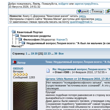
Добро пожаловать,
Гость
. Пожалуйста,
войдите
или
зарегистрируйтесь
.
10 Августа 2026, 14:51:32
Новости:
Книгу С.Доронина "Квантовая магия" читать
здесь
Материалы старого сайта "Физика Магии" доступны для просмотра
здесь
О замеченных глюках просьба писать на почту
quantmag@mail.ru
Квантовый Портал
Тематические разделы
Философия
(Модератор:
Корнак7
)
Неудаляемый вопрос.Теория всего: "А был ли мальчик (в с
Масса)?"
Страниц:
1
...
19
20
[
21
]
22
23
...
39
Все
Тема: Неудаляемый вопрос.Теория всего: "А бы
Автор
OEOUO
Re: Неудаляемый вопрос.Теория всего: "А
Ветеран
«
Ответ #300 :
14 Февраля 2010, 17:52:55 »
Сообщений: 1283
Цитата: Urbis Numen от 14 Февраля 2010, 17:35:
Нет никакого "псевдофилософского затыка", чело
существовании "источника всех сознаний". А это 
эволюция.
Ерунда!
именно подобная потеря равновесия в сторону всел
выкарабкаться сонмы мудрецов.
Даже даосы были намного трезвее, утверждая сле
Сохранение подобного "равновесия" самая трудная
Это требует известной объемности и многополярн
открытостью, готовностью всегда разорвать замкн