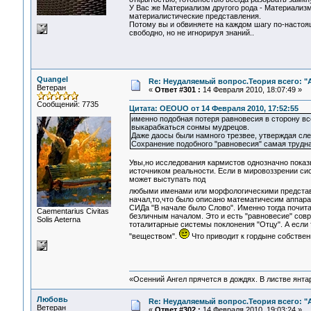
У Вас же Материализм другого рода - Материализм
материалистические представления.
Потому вы и обвиняете на каждом шагу по-настоя
свободно, но не игнорируя знаний..
Quangel
Re: Неудаляемый вопрос.Теория всего: "А
Ветеран
«
Ответ #301 :
14 Февраля 2010, 18:07:49 »
Сообщений: 7735
Цитата: OEOUO от 14 Февраля 2010, 17:52:55
именно подобная потеря равновесия в сторону все
выкарабкаться сонмы мудрецов.
Даже даосы были намного трезвее, утверждая сле
Сохранение подобного "равновесия" самая трудна
Увы,но исследования кармистов однозначно показ
источником реальности. Если в мировоззрении сис
может выступать под
любыми именами или морфологическими предста
начал,то,что было описано математичесим аппара
СИДа "В начале было Слово". Именно тогда почита
Сaementarius Civitas
безличным началом. Это и есть "равновесие" совр
Solis Aeterna
тоталитарные системы поклонения "Отцу". А если 
"веществом".
Что приводит к гордыне собствен
«Осенний Ангел прячется в дождях. В листве янтарн
Любовь
Re: Неудаляемый вопрос.Теория всего: "А
Ветеран
«
Ответ #302 :
14 Февраля 2010, 19:03:24 »