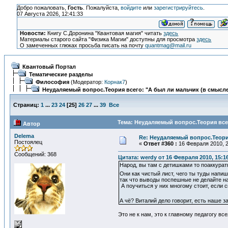
Добро пожаловать,
Гость
. Пожалуйста,
войдите
или
зарегистрируйтесь
.
07 Августа 2026, 12:41:33
Новости:
Книгу С.Доронина "Квантовая магия" читать
здесь
Материалы старого сайта "Физика Магии" доступны для просмотра
здесь
О замеченных глюках просьба писать на почту
quantmag@mail.ru
Квантовый Портал
Тематические разделы
Философия
(Модератор:
Корнак7
)
Неудаляемый вопрос.Теория всего: "А был ли мальчик (в смысле
Страниц:
1
...
23
24
[
25
]
26
27
...
39
Все
Тема: Неудаляемый вопрос.Теория всег
Автор
Delema
Re: Неудаляемый вопрос.Теория
Постоялец
«
Ответ #360 :
16 Февраля 2010, 2
Сообщений: 368
Цитата: werdy от 16 Февраля 2010, 15:1
Народ, вы там с детишками то поаккурат
Они как чистый лист, чего ты туды напи
так что выводы поспешные не делайте н
А поучиться у них многому стоит, если 
А чё? Виталий дело говорит, есть наше за
Это не к нам, это к главному педагогу вс