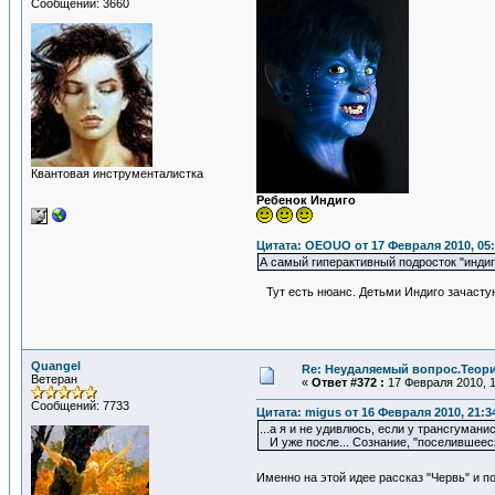
Сообщений: 3660
Квантовая инструменталистка
Ребенок Индиго
Цитата: OEOUO от 17 Февраля 2010, 05:
А самый гиперактивный подросток "индиг
Тут есть нюанс. Детьми Индиго зачасту
Quangel
Re: Неудаляемый вопрос.Теория
Ветеран
«
Ответ #372 :
17 Февраля 2010, 1
Сообщений: 7733
Цитата: migus от 16 Февраля 2010, 21:3
...а я и не удивлюсь, если у трансгуман
И уже после... Сознание, "поселившееся
Именно на этой идее рассказ "Червь" и по