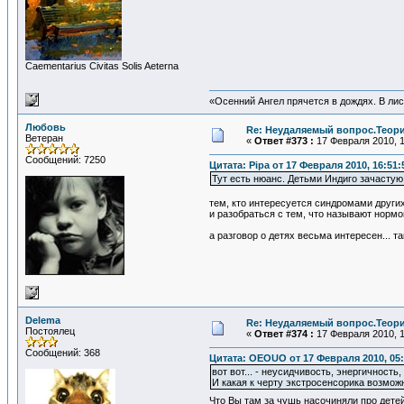
Сaementarius Civitas Solis Aeterna
«Осенний Ангел прячется в дождях. В лист
Любовь
Re: Неудаляемый вопрос.Теория
Ветеран
«
Ответ #373 :
17 Февраля 2010, 1
Сообщений: 7250
Цитата: Pipa от 17 Февраля 2010, 16:51:
Тут есть нюанс. Детьми Индиго зачастую 
тем, кто интересуется синдромами других
и разобраться с тем, что называют нормой
а разговор о детях весьма интересен... т
Delema
Re: Неудаляемый вопрос.Теория
Постоялец
«
Ответ #374 :
17 Февраля 2010, 1
Сообщений: 368
Цитата: OEOUO от 17 Февраля 2010, 05:
вот вот... - неусидчивость, энергичност
И какая к черту экстросенсорика возмож
Что Вы там за чушь насочиняли про детей