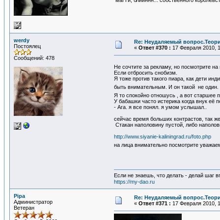
маГГи, блииннн... собственного королевств
werdy
Re: Неудаляемый вопрос.Теория
Постоялец
«
Ответ #370 :
17 Февраля 2010, 1
Сообщений: 478
Не сочтите за рекламу, но посмотрите н
Если отбросить снобизм.
Я тоже против такого пиара, как дети инд
быть внимательным. И он такой не один. 
Я то спокойно отношусь , а вот старшее 
У бабашки часто истерика когда внук её п
- Ага. я все понял. я умом услышал..
сейчас время больших контрастов, так же
Стакан наполовину пустой, либо наполов
http://www.siyanie-kaliningrad.ru/foto.php
на лица внимательно посмотрите ува
Если не знаешь, что делать - делай шаг в
https://my-dao.ru
Pipa
Re: Неудаляемый вопрос.Теория
Администратор
«
Ответ #371 :
17 Февраля 2010, 1
Ветеран