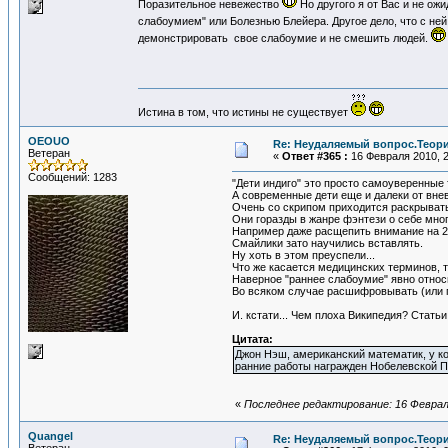
Поразительное невежество
Но другого я от Вас и не ож
слабоумием" или Болезнью Блейера. Другое дело, что с ней
демонстрировать свое слабоумие и не смешить людей.
Истина в том, что истины не существует
OEOUO
Re: Неудаляемый вопрос.Теория
Ветеран
«
Ответ #365 :
16 Февраля 2010, 2
Сообщений: 1283
"Дети индиго" это просто самоуверенные
А современные дети еще и далеки от внев
Очень со скрипом приходится раскрывать
Они горазды в жанре фэнтези о себе мно
Например даже расщепить внимание на 2 
Смайлики зато научились вставлять.
Ну хоть в этом преуспели...
Что же касается медицинских терминов, т
Наверное "раннее слабоумие" явно отно
Во всяком случае расшифровывать (или 
И. кстати... Чем плоха Википедия? Стат
Цитата:
Джон Нэш, американский математик, у к
ранние работы награжден Нобелевской П
«
Последнее редактирование: 16 Феврал
Quangel
Re: Неудаляемый вопрос.Теория