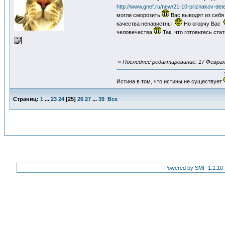
http://www.gnef.ru/new/21-10-priznakov-detej
могли сморозить
Вас выводят из себя 
качества ненавистны
Но огорчу Вас
человечества
Так, что готовьтесь ст
«
Последнее редактирование: 17 Февраля
Истина в том, что истины не существует
Страниц:
1
...
23
24
[
25
]
26
27
...
39
Все
Powered by SMF 1.1.10