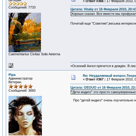
Ветеран
«
Ответ #366 :
17 Февраля 2010, 0
Сообщений: 7733
Цитата: Vitaliy от 16 Февраля 2010, 20:4
Хорошо сказал. Все вместе мы профукали
Почитай еще "Советию",весьма интересное
Сaementarius Civitas Solis Aeterna
«Осенний Ангел прячется в дождях. В лист
Pipa
Re: Неудаляемый вопрос.Теория
Администратор
«
Ответ #367 :
17 Февраля 2010, 0
Ветеран
Цитата: OEOUO от 16 Февраля 2010, 22:
Сообщений: 3660
"Дети индиго" это просто самоуверенны
Про "детей индиго" очень поучительно 