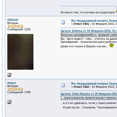
Истина в том, что истины не существует
OEOUO
Re: Неудаляемый вопрос.Теория
Ветеран
«
Ответ #361 :
16 Февраля 2010, 2
Сообщений: 1283
Цитата: Delema от 16 Февраля 2010, 21:
больные шизофренией(т.е. формой слаб
Вы, "дитя индиго", тово... учитесь ка дава
Шизофрения - психическое расстройство 
разве что только в Вашем случае...
migus
Re: Неудаляемый вопрос.Теория
Ветеран
«
Ответ #362 :
16 Февраля 2010, 2
Сообщений: 1789
Цитата: Urbis Numen от 16 Февраля 2010
...трансгуманизм провозглашает перенос
...а я и не удивлюсь, если у трансгумани
И уже после... Сознание, "поселившеес