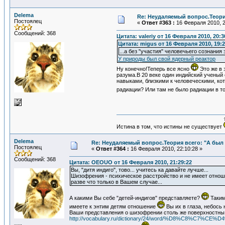
Delema
Re: Неудаляемый вопрос.Теория
Постоялец
«
Ответ #363 :
16 Февраля 2010, 2
Сообщений: 368
Цитата: valeriy от 16 Февраля 2010, 20:3
Цитата: migus от 16 Февраля 2010, 19:2
...а без "участия" человечьего сознания
У природы был свой ядерный реактор
Ну конечно!Теперь все ясно
Это же в 
разума.В 20 веке один индийский ученый
навыками, близкими к человеческими, кот
радиации? Или там не было радиации в т
Истина в том, что истины не существует
Delema
Re: Неудаляемый вопрос.Теория всего: "А был 
Постоялец
«
Ответ #364 :
16 Февраля 2010, 22:10:28 »
Сообщений: 368
Цитата: OEOUO от 16 Февраля 2010, 21:29:22
Вы, "дитя индиго", тово... учитесь ка давайте лучше...
Шизофрения - психическое расстройство и не имеет отнош
разве что только в Вашем случае...
А какими Вы себе "детей-индигов" представляете?
Таким
имеете к энтим детям отношение
Вы их в глаза, небось
Ваши представления о шизофрении столь же поверхностны, 
http://vocabulary.ru/dictionary/24/word/%D