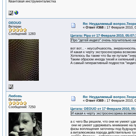
Квантовая инструменталистка
OEOUO
Re: Неудаляемый вопрос.Теория
Ветеран
«
Ответ #368 :
17 Февраля 2010, 0
Сообщений: 1283
Цитата: Pipa от 17 Февраля 2010, 05:07:
Про "детей индиго" очень поучительно н
вот вот... -
неусидчивость, энергичность
И какая к черту экстросенсорика возможн
Хотелось бы также что бы не путали "эне
Таким образом иногда тихий и хиленький 
А самый гиперактивный подросток "индиг
Любовь
Re: Неудаляемый вопрос.Теория
Ветеран
«
Ответ #369 :
17 Февраля 2010, 0
Сообщений: 7250
Цитата: OEOUO от 17 Февраля 2010, 05:
И какая к черту экстросенсорика возмож
а с чего Вы решили, что они не умеют у
они не умеют удерживать мнимание на пред
фазы воплощения заточены под будущую 
а виталюсикова порода действительно тус