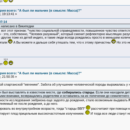
ует
ия всего: "А был ли мальчик (в смысле: Масса)?"
 19:13:41 »
07:14
о написано в Википедии
 И вот этот признак: "чувство социальной справедливости, повышенное чувство ответст
го - это, собственно, "Человек разумный", который сменит рефлекторно мыслящих ра
 другие тоже из детей индиго, и такие люди всегда рождались просто в меньшем колич
игали
А Вы можете и дальше себя утешать тем, что к этому причастны
Но это н
ует
ия всего: "А был ли мальчик (в смысле: Масса)?"
 21:50:35 »
 спартанской "евгенике". Забота об улучшении человеческой породы выражалась у ни
 был выставлять в известном месте, где
собирались старцы
. Если они находили ди
ыми воинами, возвращались родителям и оставались на их попечении до семилетнего 
жности исследования эмбриона еще задолго до рождения, стало возможным выдавать
лняемый не после рождения, а до него.
ровать во внутриутробном возрасте, тогда "старцы ВВП"
рассчитают при помощи ко
тирует плод прицельным высокочастотным излучением.
И тогда все люди станут 