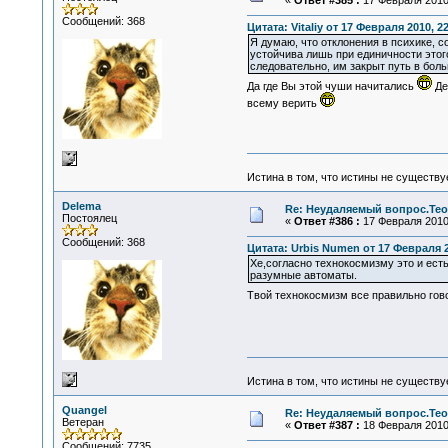
«
Ответ #385 :
17 Февраля 2010,
Сообщений: 368
Цитата: Vitaliy от 17 Февраля 2010, 2
Я думаю, что отклонения в психике, с
устойчива лишь при единичности этого
следовательно, им закрыт путь в боль
Да где Вы этой чуши начитались
Де
всему верить
Истина в том, что истины не существ
Delema
Re: Неудаляемый вопрос.Теор
Постоялец
«
Ответ #386 :
17 Февраля 2010,
Сообщений: 368
Цитата: Urbis Numen от 17 Февраля 2
Хе,согласно технокосмизму это и есть
разумные автоматы.
Твой технокосмизм все правильно гов
Истина в том, что истины не существ
Quangel
Re: Неудаляемый вопрос.Теор
Ветеран
«
Ответ #387 :
18 Февраля 2010,
Сообщений: 7735