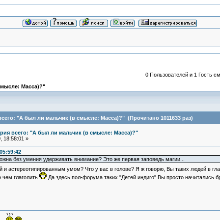
0 Пользователей и 1 Гость см
смысле: Масса)?"
его: "А был ли мальчик (в смысле: Масса)?" (Прочитано 1011633 раз)
ия всего: "А был ли мальчик (в смысле: Масса)?"
 18:58:01 »
05:59:42
можна без умения удерживать внимание? Это же первая заповедь магии...
 и астереотипированным умом? Что у вас в голове? Я ж говорю, Вы таких людей в гла
е чем глаголить
Да здесь пол-форума таких "Детей индиго".Вы просто начитались б