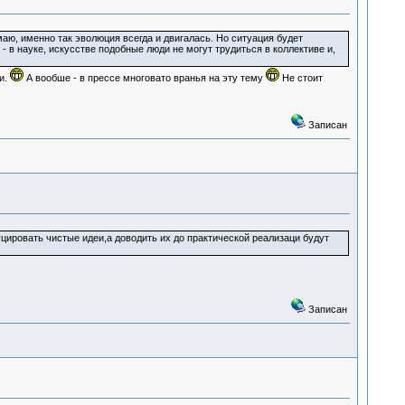
маю, именно так эволюция всегда и двигалась. Но ситуация будет
 в науке, искусстве подобные люди не могут трудиться в коллективе и,
и.
А вообше - в прессе многовато вранья на эту тему
Не стоит
Записан
уцировать чистые идеи,а доводить их до практической реализаци будут
Записан