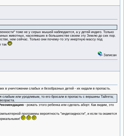
венности" тоже не у серых мышей наблюдается, а у детей индиго. Только
зумных животных, населявших в большинстве своем эту Землю до сих пор.
естве, чем сейчас. Только они почему-то эту инертную массу под
е так
Записан
х в уничтожении слабых и безобразных детей - их кидали в пропасть.
тя слабым или уродливым, то его бросали в пропасть с вершины Тайгета;
возраста.
Рекомендацию
- рожать этого ребенка или сделать аборт. Как видим, это
мпьютерной программы вероятность "индигоидности", и если та окажется
нормальными!