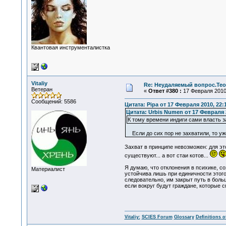
Квантовая инструменталистка
Vitaliy
Re: Неудаляемый вопрос.Теор
Ветеран
«
Ответ #380 :
17 Февраля 2010,
Сообщений: 5586
Цитата: Pipa от 17 Февраля 2010, 22:
Цитата: Urbis Numen от 17 Февраля 2
К тому времени индиги сами власть за
Если до сих пор не захватили, то уже
Захват в принципе невозможен: для эт
существуют... а вот стаи котов...
Я думаю, что отклонения в психике, с
Материалист
устойчива лишь при единичности этого
следовательно, им закрыт путь в больш
если вокруг будут граждане, которые с
Vitaliy:
SCIES Forum
Glossary
Definitions o