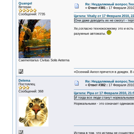
Quangel
Re: Неудаляемый вопрос.Теор
Ветеран
«
Ответ #381 :
17 Февраля 2010,
Сообщений: 7735
Цитата: Vitaliy от 17 Февраля 2010, 2
Они даже доводить их не смогут - тер
Хе,согласно технокосмизму это и есть
разумные автоматы.
Сaementarius Civitas Solis Aeterna
«Осенний Ангел прячется в дождях. В л
Delema
Re: Неудаляемый вопрос.Теор
Постоялец
«
Ответ #382 :
17 Февраля 2010,
Сообщений: 368
Цитата: Pipa от 17 Февраля 2010, 21:
И тогда все люди станут нормальными
Нормальными - это означает одинаковы
Истина в том, что истины не существ