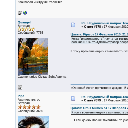
Квантовая инструменталистка
Quangel
Re: Неудаляемый вопрос.Теор
Ветеран
«
Ответ #378 :
17 Февраля 2010,
Сообщений: 7735
Цитата: Pipa от 17 Февраля 2010, 21:
Когда "индигоидность" научатся тест
больше 0.1%, то Администратор абор
К тому времени индиги сами власть зах
Сaementarius Civitas Solis Aeterna
«Осенний Ангел прячется в дождях. В л
Pipa
Re: Неудаляемый вопрос.Теор
Администратор
«
Ответ #379 :
17 Февраля 2010,
Ветеран
Цитата: Urbis Numen от 17 Февраля 2
Сообщений: 3660
К тому времени индиги сами власть за
Если до сих пор не захватили, то уже