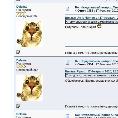
Delema
Re: Неудаляемый вопрос.Теор
Постоялец
«
Ответ #383 :
17 Февраля 2010,
Сообщений: 368
Цитата: Urbis Numen от 17 Февраля 2
К тому времени индиги сами власть за
Натуралы - это Индиги
Истина в том, что истины не существ
Delema
Re: Неудаляемый вопрос.Теор
Постоялец
«
Ответ #384 :
17 Февраля 2010,
Сообщений: 368
Цитата: Pipa от 17 Февраля 2010, 22:
Если до сих пор не захватили, то уже 
Обшибаетесь. Власть всегда в руках И
Истина в том, что истины не существ
Delema
Re: Неудаляемый вопрос.Теор
Постоялец