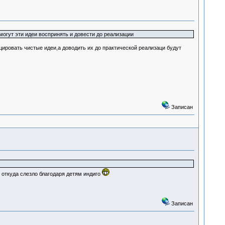
смогут эти идеи воспринять и довести до реализации
цировать чистые идеи,а доводить их до практической реализаци будут
Записан
 откуда слезло благодаря детям индиго
Записан