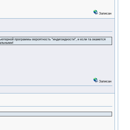
Записан
ьютерной программы вероятность "индигоидности", и если та окажется
альными!
Записан