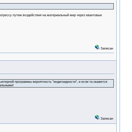
рогрессу путем воздействия на материальный мир через квантовые
Записан
ьютерной программы вероятность "индигоидности", и если та окажется
альными!
Записан