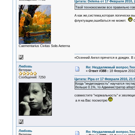
Цитата: Delema от 17 Февраля 2010, 
Твой технокосмизм все правильно го
А как же,система,которая логически 
флуктуации,ошибаться не может.
О
Сaementarius Civitas Solis Aeterna
«Осенний Ангел прячется в дождях. В л
Любовь
Re: Неудаляемый вопрос.Теор
Ветеран
«
Ответ #388 :
18 Февраля 2010,
Сообщений: 7250
Цитата: Pipa от 17 Февраля 2010, 21:
Когда "индигоидность" научатся тест
больше 0.1%, то Администратор абор
совместите "нормальность" и эволюцию
а я на Вас посмотрю
Любовь
Re: Неудаляемый вопрос.Теор
Ветеран