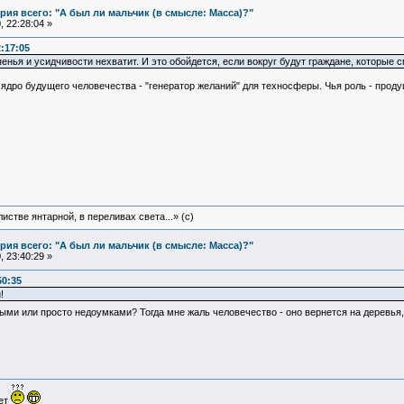
ия всего: "А был ли мальчик (в смысле: Масса)?"
 22:28:04 »
2:17:05
пенья и усидчивости нехватит. И это обойдется, если вокруг будут граждане, которые 
 ядро будущего человечества - "генератор желаний" для техносферы. Чья роль - проду
истве янтарной, в переливах света...» (c)
ия всего: "А был ли мальчик (в смысле: Масса)?"
 23:40:29 »
50:35
!
ми или просто недоумками? Тогда мне жаль человечество - оно вернется на деревья,
ует