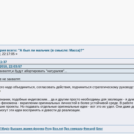
ия всего: "А был ли мальчик (в смысле: Масса)?"
 22:17:05 »
11:37
010, 22:03:57
хватят,и будут абортировать "натуралов"...
 не захватят.
ого надо объединиться, согласовать действия, подчиниться стратегическому руководств
ознании, подобные индиговским... да и другим просто необходимы для эволюции - я дум
 феномена - вкраплении оригинальных личностей в более устойчивой среде. В работе -
ие проекты. Но подавать отдельные оригинальные идеи - вот это их удел. Они даже до
могут эти идеи воспринять и довести до реализации.
f Magic
Высшие звания форума
Prog
Box.net
Про генерала
Фэн-шуй
Блог