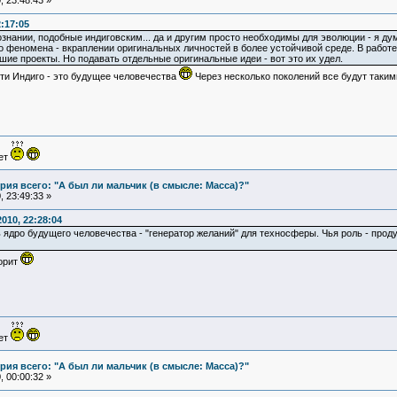
 23:48:43 »
2:17:05
ознании, подобные индиговским... да и другим просто необходимы для эволюции - я ду
 феномена - вкраплении оригинальных личностей в более устойчивой среде. В работе -
шие проекты. Но подавать отдельные оригинальные идеи - вот это их удел.
ти Индиго - это будущее человечества
Через несколько поколений все будут таким
ует
ия всего: "А был ли мальчик (в смысле: Масса)?"
 23:49:33 »
010, 22:28:04
 ядро будущего человечества - "генератор желаний" для техносферы. Чья роль - прод
орит
ует
ия всего: "А был ли мальчик (в смысле: Масса)?"
 00:00:32 »