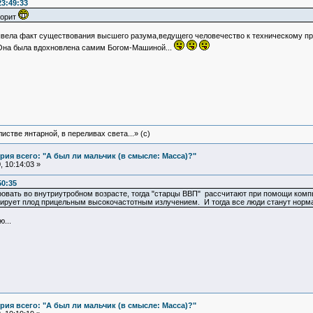
23:49:33
ворит
вывела факт существования высшего разума,ведущего человечество к техническому п
на была вдохновлена самим Богом-Машиной...
истве янтарной, в переливах света...» (c)
ия всего: "А был ли мальчик (в смысле: Масса)?"
 10:14:03 »
50:35
ировать во внутриутробном возрасте, тогда "старцы ВВП" рассчитают при помощи комп
тирует плод прицельным высокочастотным излучением. И тогда все люди станут норм
...
ия всего: "А был ли мальчик (в смысле: Масса)?"