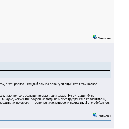
Записан
у, а эти ребята - каждый сам по себе гуляющий кот. Стаи волков
аю, именно так эволюция всегда и двигалась. Но ситуация будет
 в науке, искусстве подобные люди не могут трудиться в коллективе и,
водить их не смогут - терпенья и усидчивости нехватит. И это обойдется,
Записан