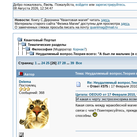
Добро пожаловать,
Гость
. Пожалуйста,
войдите
или
зарегистрируйтесь
.
08 Августа 2026, 12:34:47
Новости:
Книгу С.Доронина "Квантовая магия" читать
здесь
Материалы старого сайта "Физика Магии" доступны для просмотра
здесь
О замеченных глюках просьба писать на почту
quantmag@mail.ru
Квантовый Портал
Тематические разделы
Философия
(Модератор:
Корнак7
)
Неудаляемый вопрос.Теория всего: "А был ли мальчик (в 
Страниц:
1
...
24
25
[
26
]
27
28
...
39
Все
Тема: Неудаляемый вопрос.Теория вс
Автор
Delema
Re: Неудаляемый вопрос.Теор
Постоялец
«
Ответ #375 :
17 Февраля 2010,
Сообщений: 368
Цитата: OEOUO от 17 Февраля 2010, 
И какая к черту экстросенсорика воз
Какая связь между мракобесной магией
связи с чем? Поинтересуйтесь, прежд
способны.