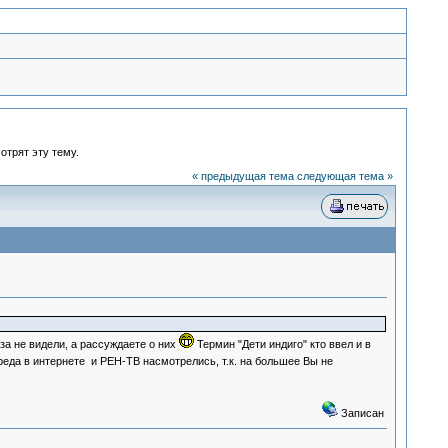
отрят эту тему.
« предыдущая тема
следующая тема »
за не видели, а рассуждаете о них
Термин "Дети индиго" кто ввел и в
реда в интернете и РЕН-ТВ насмотрелись, т.к. на большее Вы не
Записан