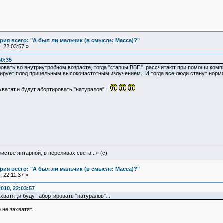
ия всего: "А был ли мальчик (в смысле: Масса)?"
 22:03:57 »
50:35
ировать во внутриутробном возрасте, тогда "старцы ВВП" рассчитают при помощи комп
тирует плод прицельным высокочастотным излучением. И тогда все люди станут норм
ватят,и будут абортировать "натуралов"...
истве янтарной, в переливах света...» (c)
ия всего: "А был ли мальчик (в смысле: Масса)?"
 22:11:37 »
010, 22:03:57
хватят,и будут абортировать "натуралов"...
 не захватят.