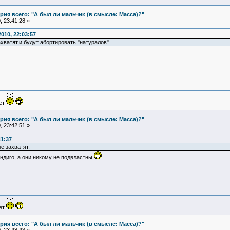
ия всего: "А был ли мальчик (в смысле: Масса)?"
 23:41:28 »
010, 22:03:57
хватят,и будут абортировать "натуралов"...
ует
ия всего: "А был ли мальчик (в смысле: Масса)?"
 23:42:51 »
11:37
не захватят.
ндиго, а они никому не подвластны
ует
ия всего: "А был ли мальчик (в смысле: Масса)?"