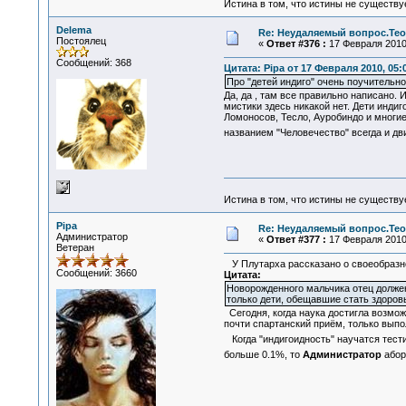
Истина в том, что истины не существ
Delema
Re: Неудаляемый вопрос.Теор
Постоялец
«
Ответ #376 :
17 Февраля 2010,
Сообщений: 368
Цитата: Pipa от 17 Февраля 2010, 05:
Про "детей индиго" очень поучительн
Да, да , там все правильно написано.
мистики здесь никакой нет. Дети инди
Ломоносов, Тесло, Ауробиндо и многие
названием "Человечество" всегда и дв
Истина в том, что истины не существ
Pipa
Re: Неудаляемый вопрос.Теор
Администратор
«
Ответ #377 :
17 Февраля 2010,
Ветеран
У Плутарха рассказано о своеобразной
Сообщений: 3660
Цитата:
Новорожденного мальчика отец должен
только дети, обещавшие стать здоров
Сегодня, когда наука достигла возмо
почти спартанский приём, только выпо
Когда "индигоидность" научатся тести
больше 0.1%, то
Администратор
абор