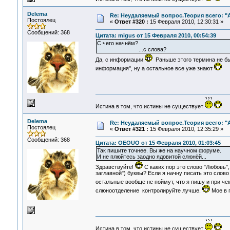
Delema
Re: Неудаляемый вопрос.Теория всего: "А
Постоялец
«
Ответ #320 :
15 Февраля 2010, 12:30:31 »
Сообщений: 368
Цитата: migus от 15 Февраля 2010, 00:54:39
С чего начнём?
...с слова?
Да, с информации
Раньше этого термина не бы
информация", ну а остальное все уже знают
Истина в том, что истины не существует
Delema
Re: Неудаляемый вопрос.Теория всего: "А
Постоялец
«
Ответ #321 :
15 Февраля 2010, 12:35:29 »
Сообщений: 368
Цитата: OEOUO от 15 Февраля 2010, 01:03:45
Так пишите точнее. Вы же на научном форуме.
И не плюйтесь заодно ядовитой слюнёй...
Здравствуйте!
С каких пор это слово "Любовь"
заглавной") буквы? Если я начну писать это слов
остальные вообще не поймут, что я пишу и при ч
слюноотделение контролируйте лучше.
Мое в 
Истина в том, что истины не существует