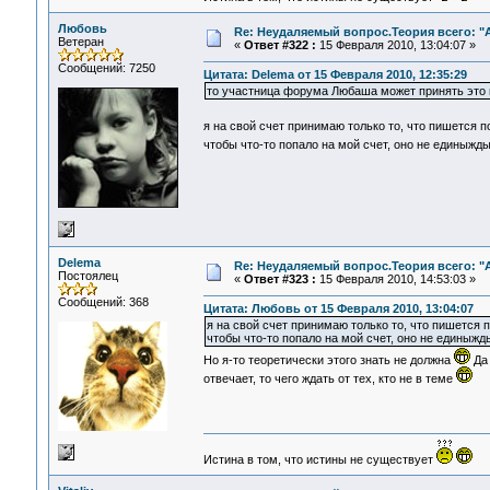
Любовь
Re: Неудаляемый вопрос.Теория всего: "А
Ветеран
«
Ответ #322 :
15 Февраля 2010, 13:04:07 »
Сообщений: 7250
Цитата: Delema от 15 Февраля 2010, 12:35:29
то участница форума Любаша может принять это 
я на свой счет принимаю только то, что пишется п
чтобы что-то попало на мой счет, оно не единыжд
Delema
Re: Неудаляемый вопрос.Теория всего: "А
Постоялец
«
Ответ #323 :
15 Февраля 2010, 14:53:03 »
Сообщений: 368
Цитата: Любовь от 15 Февраля 2010, 13:04:07
я на свой счет принимаю только то, что пишется п
чтобы что-то попало на мой счет, оно не единыжд
Но я-то теоретически этого знать не должна
Да 
отвечает, то чего ждать от тех, кто не в теме
Истина в том, что истины не существует