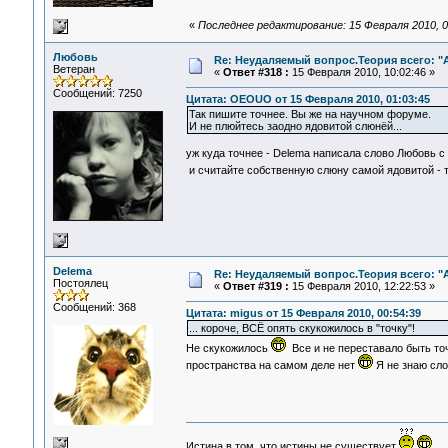
«
Последнее редактирование: 15 Февраля 2010, 
Любовь
Re: Неудаляемый вопрос.Теория всего: "А
Ветеран
«
Ответ #318 :
15 Февраля 2010, 10:02:46 »
Сообщений: 7250
Цитата: OEOUO от 15 Февраля 2010, 01:03:45
Так пишите точнее. Вы же на научном форуме.
И не плюйтесь заодно ядовитой слюнёй...
уж куда точнее - Delema написала слово Любовь с 
и считайте собственную слюну самой ядовитой - 
Delema
Re: Неудаляемый вопрос.Теория всего: "А
Постоялец
«
Ответ #319 :
15 Февраля 2010, 12:22:53 »
Сообщений: 368
Цитата: migus от 15 Февраля 2010, 00:54:39
... короче, ВСЁ опять скукожилось в "точку"!
Не скукожилось
Все и не переставало быть точк
пространства на самом деле нет
Я не знаю сло
Истина в том, что истины не существует