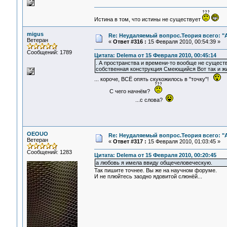
Истина в том, что истины не существует
migus
Re: Неудаляемый вопрос.Теория всего: "А
Ветеран
«
Ответ #316 :
15 Февраля 2010, 00:54:39 »
Сообщений: 1789
Цитата: Delema от 15 Февраля 2010, 00:45:14
. А пространства и времени-то вообще не существу
собственная конструкция Смеющийся Вот так и
... короче, ВСЁ опять скукожилось в "точку"!
С чего начнём?
...с слова?
OEOUO
Re: Неудаляемый вопрос.Теория всего: "А
Ветеран
«
Ответ #317 :
15 Февраля 2010, 01:03:45 »
Сообщений: 1283
Цитата: Delema от 15 Февраля 2010, 00:20:45
а любовь я имела ввиду общечеловеческую.
Так пишите точнее. Вы же на научном форуме.
И не плюйтесь заодно ядовитой слюнёй...