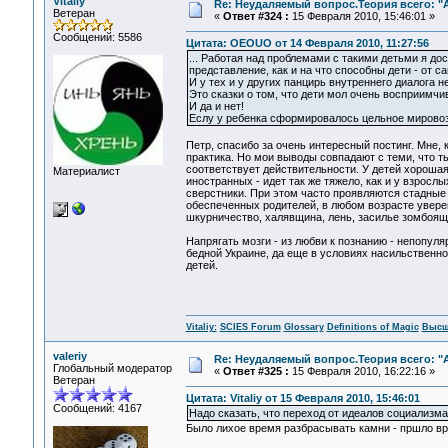
Vitaliy
Re: Неудаляемый вопрос.Теория всего: "А
Ветеран
«
Ответ #324 :
15 Февраля 2010, 15:46:01 »
Сообщений: 5586
Цитата: OEOUO от 14 Февраля 2010, 11:27:56
... Работая над проблемами с такими детьми я до
представление, как и на что способны дети - от
И у тех и у других панцирь внутреннего диалога 
Это сказки о том, что дети мол очень восприимчив
И да и нет!
Еслу у ребенка сформировалось цельное мировозз
Петр, спасибо за очень интересный постинг. Мне,
практика. Но мои выводы совпадают с теми, что т
соответствует действительности. У детей хорошая 
Материалист
иностранных - идет так же тяжело, как и у взросл
сверстники. При этом часто проявляются стадны
обеспеченных родителей, в любом возрасте уверен
шкурничество, халявщина, лень, засилье зомбоящ
Напрягать мозги - из любви к познанию - непопуля
бедной Украине, да еще в условиях насильственно
детей.
Vitaliy:
SCIES Forum
Glossary
Definitions of Magic
Высш
valeriy
Re: Неудаляемый вопрос.Теория всего: "А
Глобальный модератор
«
Ответ #325 :
15 Февраля 2010, 16:22:16 »
Ветеран
Цитата: Vitaliy от 15 Февраля 2010, 15:46:01
Сообщений: 4167
Надо сказать, что переход от идеалов социализма
Было лихое время разбрасывать камни - пршло вр