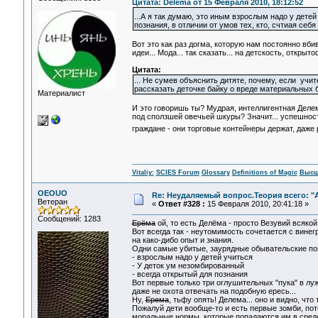
Цитата: Delema от 15 Февраля 2010, 18:12:52
...А я так думаю, это иным взрослым надо у дете
познания, в отличии от умов тех, кто, счтиая се
Вот это как раз догма, которую нам постоянно вб
идеи... Мода... так сказать... на детскость, открытос
Цитата:
... Не сумев объяснить дитяте, почему, если учи
рассказать деточке байку о вреде материальных б
Материалист
И это говоришь ты? Мудрая, интеллигентная Деле
под сползшей овечьей шкуры? Значит... успешност
граждане - они торговые контейнеры держат, даже р
Vitaliy:
SCIES Forum
Glossary
Definitions of Magic
Высш
OEOUO
Re: Неудаляемый вопрос.Теория всего: "А
Ветеран
«
Ответ #328 :
15 Февраля 2010, 20:41:18 »
Сообщений: 1283
Ерёма
ой, то есть Делёма - просто Везувий всякой
Вот всегда так - неутомимость сочетается с вине
на како-дибо опыт и знания.
Одни самые убитые, заурядные обывательские по
- взрослым надо у детей учиться
- У деток ум незомбированный
- всегда открытый для познания
Вот первые только три оглушительных "пука" в лужу
даже не охота отвечать на подобную ересь...
Ну,
Ерема
, тьфу опять! Делема... оно и видно, что
Пожалуй дети вообще-то и есть первые зомби, по
моральные нормы, которые попадаются им в среде