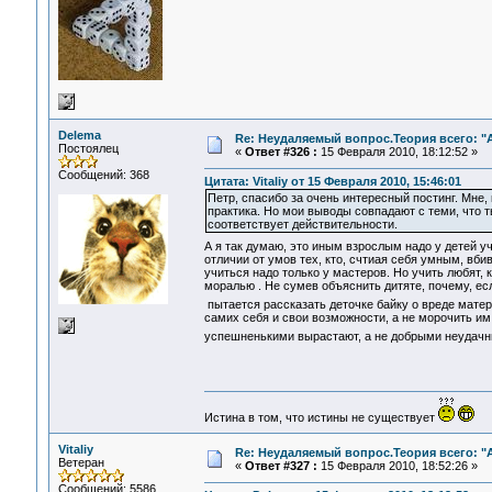
Delema
Re: Неудаляемый вопрос.Теория всего: "А
Постоялец
«
Ответ #326 :
15 Февраля 2010, 18:12:52 »
Сообщений: 368
Цитата: Vitaliy от 15 Февраля 2010, 15:46:01
Петр, спасибо за очень интересный постинг. Мне,
практика. Но мои выводы совпадают с теми, что т
соответствует действительности.
А я так думаю, это иным взрослым надо у детей у
отличии от умов тех, кто, счтиая себя умным, вб
учиться надо только у мастеров. Но учить любят, 
моралью . Не сумев объяснить дитяте, почему, ес
пытается рассказать деточке байку о вреде мате
самих себя и свои возможности, а не морочить им
успешненькими вырастают, а не добрыми неудачни
Истина в том, что истины не существует
Vitaliy
Re: Неудаляемый вопрос.Теория всего: "А
Ветеран
«
Ответ #327 :
15 Февраля 2010, 18:52:26 »
Сообщений: 5586