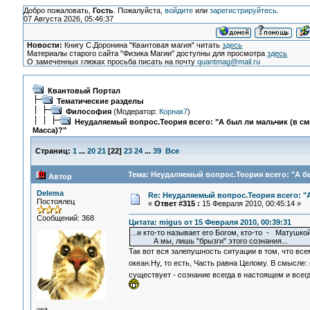
Добро пожаловать,
Гость
. Пожалуйста,
войдите
или
зарегистрируйтесь
.
07 Августа 2026, 05:46:37
Новости:
Книгу С.Доронина "Квантовая магия" читать
здесь
Материалы старого сайта "Физика Магии" доступны для просмотра
здесь
О замеченных глюках просьба писать на почту
quantmag@mail.ru
Квантовый Портал
Тематические разделы
Философия
(Модератор:
Корнак7
)
Неудаляемый вопрос.Теория всего: "А был ли мальчик (в с
Масса)?"
Страниц:
1
...
20
21
[
22
]
23
24
...
39
Все
Тема: Неудаляемый вопрос.Теория всего: "А бы
Автор
Delema
Re: Неудаляемый вопрос.Теория всего: "А
Постоялец
«
Ответ #315 :
15 Февраля 2010, 00:45:14 »
Сообщений: 368
Цитата: migus от 15 Февраля 2010, 00:39:31
...и кто-то называет его Богом, кто-то - Матушко
А мы, лишь "брызги" этого сознания...
Так вот вся залепушность ситуации в том, что всем
океан.Ну, то есть, Часть равна Целому. В смысле: 
существует - сознание всегда в настоящем и всегд