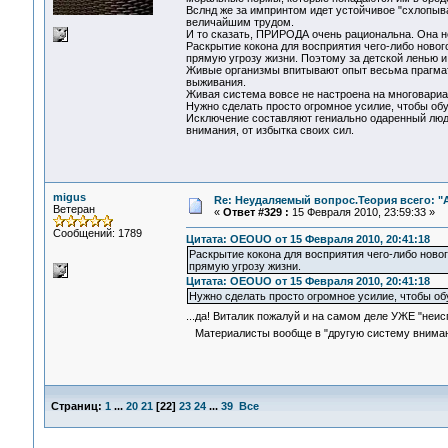
Вслнд же за импринтом идет устойчивое "схлопыван
величайшим трудом.
И то сказать, ПРИРОДА очень рациональна. Она не
Раскрытие кокона для восприятия чего-либо новог
прямую угрозу жизни. Поэтому за детской ленью и
Живые организмы впитывают опыт весьма прагмати
выживания.
Живая система вовсе не настроена на многовариа
Нужно сделать просто огромное усилие, чтобы обу
Исключение составляют гениально одаренный люд
внимания, от избытка своих сил.
migus
Re: Неудаляемый вопрос.Теория всего: "А
Ветеран
«
Ответ #329 :
15 Февраля 2010, 23:59:33 »
Сообщений: 1789
Цитата: OEOUO от 15 Февраля 2010, 20:41:18
Раскрытие кокона для восприятия чего-либо новог
прямую угрозу жизни.
Цитата: OEOUO от 15 Февраля 2010, 20:41:18
Нужно сделать просто огромное усилие, чтобы обу
...да! Виталик пожалуй и на самом деле УЖЕ "не
Материалисты вообще в "другую систему внимания"
Страниц:
1
...
20
21
[
22
]
23
24
...
39
Все