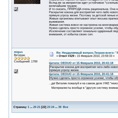
Вслнд же за импринтом идет устойчивое "схлопыван
величайшим трудом.
И то сказать, ПРИРОДА очень рациональна. Она не
Раскрытие кокона для восприятия чего-либо новог
прямую угрозу жизни. Поэтому за детской ленью и
Живые организмы впитывают опыт весьма прагмати
выживания.
Живая система вовсе не настроена на многовариа
Нужно сделать просто огромное усилие, чтобы обу
Исключение составляют гениально одаренный люд
внимания, от избытка своих сил.
migus
Re: Неудаляемый вопрос.Теория всего: "А
Ветеран
«
Ответ #329 :
15 Февраля 2010, 23:59:33 »
Сообщений: 1789
Цитата: OEOUO от 15 Февраля 2010, 20:41:18
Раскрытие кокона для восприятия чего-либо новог
прямую угрозу жизни.
Цитата: OEOUO от 15 Февраля 2010, 20:41:18
Нужно сделать просто огромное усилие, чтобы обу
...да! Виталик пожалуй и на самом деле УЖЕ "не
Материалисты вообще в "другую систему внимания"
Страниц:
1
...
20
21
[
22
]
23
24
...
39
Все