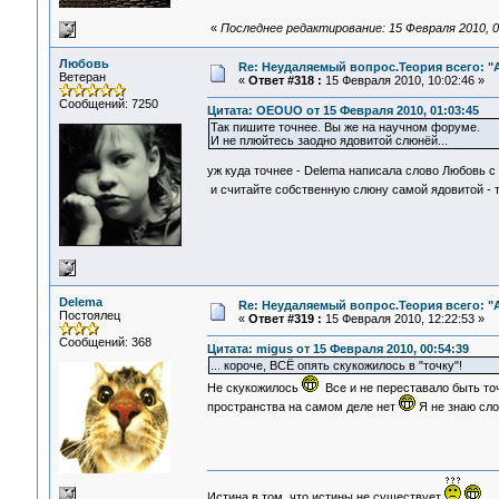
«
Последнее редактирование: 15 Февраля 2010, 
Любовь
Re: Неудаляемый вопрос.Теория всего: "А
Ветеран
«
Ответ #318 :
15 Февраля 2010, 10:02:46 »
Сообщений: 7250
Цитата: OEOUO от 15 Февраля 2010, 01:03:45
Так пишите точнее. Вы же на научном форуме.
И не плюйтесь заодно ядовитой слюнёй...
уж куда точнее - Delema написала слово Любовь с 
и считайте собственную слюну самой ядовитой - 
Delema
Re: Неудаляемый вопрос.Теория всего: "А
Постоялец
«
Ответ #319 :
15 Февраля 2010, 12:22:53 »
Сообщений: 368
Цитата: migus от 15 Февраля 2010, 00:54:39
... короче, ВСЁ опять скукожилось в "точку"!
Не скукожилось
Все и не переставало быть точк
пространства на самом деле нет
Я не знаю сло
Истина в том, что истины не существует