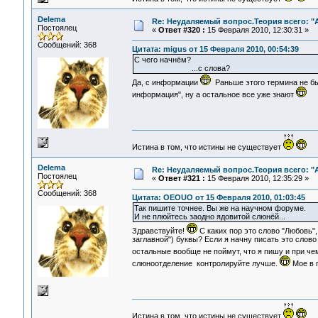
Delema
Re: Неудаляемый вопрос.Теория всего: "А
Постоялец
«
Ответ #320 :
15 Февраля 2010, 12:30:31 »
Сообщений: 368
Цитата: migus от 15 Февраля 2010, 00:54:39
С чего начнём?
...с слова?
Да, с информации
Раньше этого термина не бы
информация", ну а остальное все уже знают
Истина в том, что истины не существует
Delema
Re: Неудаляемый вопрос.Теория всего: "А
Постоялец
«
Ответ #321 :
15 Февраля 2010, 12:35:29 »
Сообщений: 368
Цитата: OEOUO от 15 Февраля 2010, 01:03:45
Так пишите точнее. Вы же на научном форуме.
И не плюйтесь заодно ядовитой слюнёй...
Здравствуйте!
С каких пор это слово "Любовь"
заглавной") буквы? Если я начну писать это слов
остальные вообще не поймут, что я пишу и при ч
слюноотделение контролируйте лучше.
Мое в 
Истина в том, что истины не существует