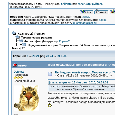
Добро пожаловать,
Гость
. Пожалуйста,
войдите
или
зарегистрируйтесь
.
08 Августа 2026, 22:04:49
Новости:
Книгу С.Доронина "Квантовая магия" читать
здесь
Материалы старого сайта "Физика Магии" доступны для просмотра
здесь
О замеченных глюках просьба писать на почту
quantmag@mail.ru
Квантовый Портал
Тематические разделы
Философия
(Модератор:
Корнак7
)
Неудаляемый вопрос.Теория всего: "А был ли мальчик (в с
Масса)?"
Страниц:
1
...
20
21
[
22
]
23
24
...
39
Все
Тема: Неудаляемый вопрос.Теория всего: "А бы
Автор
Delema
Re: Неудаляемый вопрос.Теория всего: "А
Постоялец
«
Ответ #315 :
15 Февраля 2010, 00:45:14 »
Сообщений: 368
Цитата: migus от 15 Февраля 2010, 00:39:31
...и кто-то называет его Богом, кто-то - Матушко
А мы, лишь "брызги" этого сознания...
Так вот вся залепушность ситуации в том, что всем
океан.Ну, то есть, Часть равна Целому. В смысле: 
существует - сознание всегда в настоящем и всегд