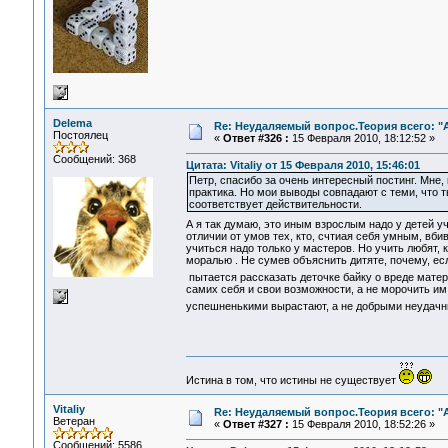
Delema
Re: Неудаляемый вопрос.Теория всего: "А
Постоялец
«
Ответ #326 :
15 Февраля 2010, 18:12:52 »
Сообщений: 368
Цитата: Vitaliy от 15 Февраля 2010, 15:46:01
Петр, спасибо за очень интересный постинг. Мне,
практика. Но мои выводы совпадают с теми, что т
соответствует действительности.
А я так думаю, это иным взрослым надо у детей у
отличии от умов тех, кто, счтиая себя умным, вб
учиться надо только у мастеров. Но учить любят, 
моралью . Не сумев объяснить дитяте, почему, ес
пытается рассказать деточке байку о вреде мате
самих себя и свои возможности, а не морочить им
успешненькими вырастают, а не добрыми неудачни
Истина в том, что истины не существует
Vitaliy
Re: Неудаляемый вопрос.Теория всего: "А
Ветеран
«
Ответ #327 :
15 Февраля 2010, 18:52:26 »
Сообщений: 5586