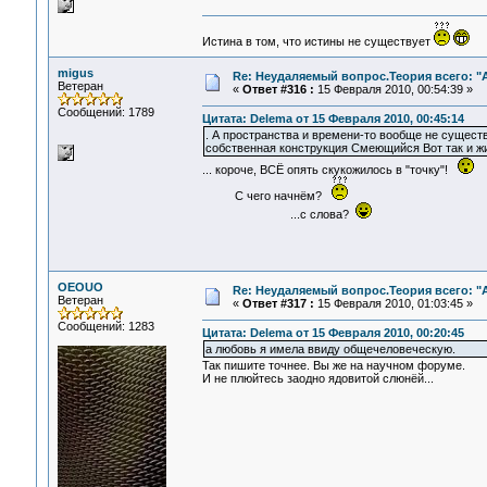
Истина в том, что истины не существует
migus
Re: Неудаляемый вопрос.Теория всего: "А
Ветеран
«
Ответ #316 :
15 Февраля 2010, 00:54:39 »
Сообщений: 1789
Цитата: Delema от 15 Февраля 2010, 00:45:14
. А пространства и времени-то вообще не существу
собственная конструкция Смеющийся Вот так и
... короче, ВСЁ опять скукожилось в "точку"!
С чего начнём?
...с слова?
OEOUO
Re: Неудаляемый вопрос.Теория всего: "А
Ветеран
«
Ответ #317 :
15 Февраля 2010, 01:03:45 »
Сообщений: 1283
Цитата: Delema от 15 Февраля 2010, 00:20:45
а любовь я имела ввиду общечеловеческую.
Так пишите точнее. Вы же на научном форуме.
И не плюйтесь заодно ядовитой слюнёй...