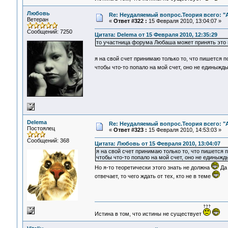
Любовь
Re: Неудаляемый вопрос.Теория всего: "А
Ветеран
«
Ответ #322 :
15 Февраля 2010, 13:04:07 »
Сообщений: 7250
Цитата: Delema от 15 Февраля 2010, 12:35:29
то участница форума Любаша может принять это 
я на свой счет принимаю только то, что пишется п
чтобы что-то попало на мой счет, оно не единыжд
Delema
Re: Неудаляемый вопрос.Теория всего: "А
Постоялец
«
Ответ #323 :
15 Февраля 2010, 14:53:03 »
Сообщений: 368
Цитата: Любовь от 15 Февраля 2010, 13:04:07
я на свой счет принимаю только то, что пишется п
чтобы что-то попало на мой счет, оно не единыжд
Но я-то теоретически этого знать не должна
Да 
отвечает, то чего ждать от тех, кто не в теме
Истина в том, что истины не существует