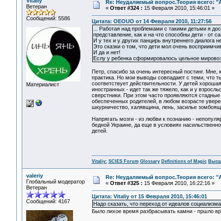
Vitaliy
Re: Неудаляемый вопрос.Теория всего: "А
Ветеран
«
Ответ #324 :
15 Февраля 2010, 15:46:01 »
Сообщений: 5586
Цитата: OEOUO от 14 Февраля 2010, 11:27:56
... Работая над проблемами с такими детьми я до
представление, как и на что способны дети - от
И у тех и у других панцирь внутреннего диалога 
Это сказки о том, что дети мол очень восприимчив
И да и нет!
Еслу у ребенка сформировалось цельное мировозз
Петр, спасибо за очень интересный постинг. Мне,
практика. Но мои выводы совпадают с теми, что т
соответствует действительности. У детей хорошая 
Материалист
иностранных - идет так же тяжело, как и у взросл
сверстники. При этом часто проявляются стадны
обеспеченных родителей, в любом возрасте уверен
шкурничество, халявщина, лень, засилье зомбоящ
Напрягать мозги - из любви к познанию - непопуля
бедной Украине, да еще в условиях насильственно
детей.
Vitaliy:
SCIES Forum
Glossary
Definitions of Magic
Высш
valeriy
Re: Неудаляемый вопрос.Теория всего: "А
Глобальный модератор
«
Ответ #325 :
15 Февраля 2010, 16:22:16 »
Ветеран
Цитата: Vitaliy от 15 Февраля 2010, 15:46:01
Сообщений: 4167
Надо сказать, что переход от идеалов социализма
Было лихое время разбрасывать камни - пршло вр