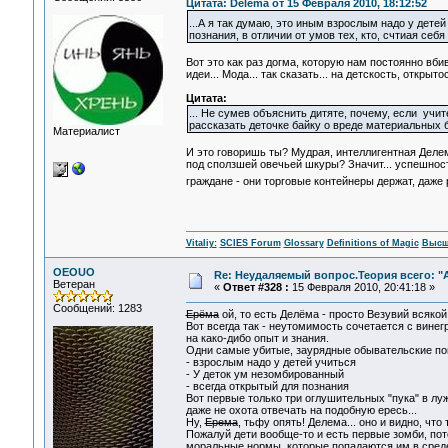
Цитата: Delema от 15 Февраля 2010, 18:12:52
...А я так думаю, это иным взрослым надо у дете
познания, в отличии от умов тех, кто, счтиая се
Вот это как раз догма, которую нам постоянно вб
идеи... Мода... так сказать... на детскость, открытос
Цитата:
... Не сумев объяснить дитяте, почему, если учи
рассказать деточке байку о вреде материальных б
Материалист
И это говоришь ты? Мудрая, интеллигентная Деле
под сползшей овечьей шкуры? Значит... успешност
граждане - они торговые контейнеры держат, даже р
Vitaliy:
SCIES Forum
Glossary
Definitions of Magic
Высш
OEOUO
Re: Неудаляемый вопрос.Теория всего: "А
Ветеран
«
Ответ #328 :
15 Февраля 2010, 20:41:18 »
Сообщений: 1283
Ерёма
ой, то есть Делёма - просто Везувий всякой
Вот всегда так - неутомимость сочетается с вине
на како-дибо опыт и знания.
Одни самые убитые, заурядные обывательские по
- взрослым надо у детей учиться
- У деток ум незомбированный
- всегда открытый для познания
Вот первые только три оглушительных "пука" в лужу
даже не охота отвечать на подобную ересь...
Ну,
Ерема
, тьфу опять! Делема... оно и видно, что
Пожалуй дети вообще-то и есть первые зомби, по
моральные нормы, которые попадаются им в среде