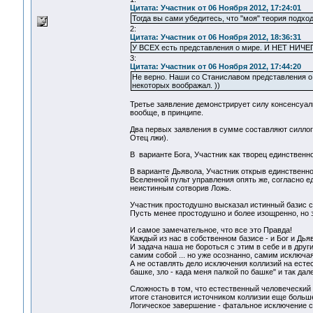
Цитата: Участник от 06 Ноября 2012, 17:24:01
Тогда вы сами убедитесь, что "моя" теория подхо
2:
Цитата: Участник от 06 Ноября 2012, 18:36:31
У ВСЕХ есть представления о мире. И НЕТ НИЧЕГ
3:
Цитата: Участник от 06 Ноября 2012, 17:44:20
Не верно. Наши со Станиславом представления о 
некоторых воображал. ))
Третье заявление демонстрирует силу консенсуаль
вообще, в принципе.
Два первых заявления в сумме составляют силлоги
Отец лжи).
В варианте Бога, Участник как творец единственно
В варианте Дьявола, Участник открыв единственн
Вселенной пульт управления опять же, согласно 
неистинным сотворив Ложь.
Участник простодушно высказал истинный базис свои
Пусть менее простодушно и более изощренно, но э
И самое замечательное, что все это Правда!
Каждый из нас в собственном базисе - и Бог и Дья
И задача наша не бороться с этим в себе и в друг
самим собой ... но уже осознанно, самим исключа
А не оставлять дело исключения коллизий на естес
башке, зло - када меня палкой по башке" и так дале
Сложность в том, что естественный человеческий 
итоге становится источником коллизии еще больш
Логическое завершение - фатальное исключение с