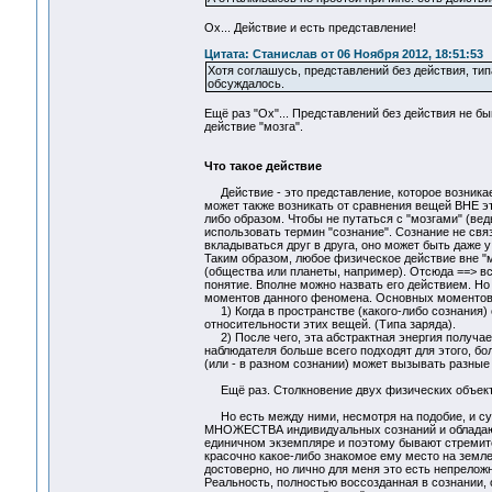
Ох... Действие и есть представление!
Цитата: Станислав от 06 Ноября 2012, 18:51:53
Хотя соглашусь, представлений без действия, тип
обсуждалось.
Ещё раз "Ох"... Представлений без действия не б
действие "мозга".
Что такое действие
Действие - это представление, которое возникает
может также возникать от сравнения вещей ВНЕ эт
либо образом. Чтобы не путаться с "мозгами" (вед
использовать термин "сознание". Сознание не свя
вкладываться друг в друга, оно может быть даже у
Таким образом, любое физическое действие вне "м
(общества или планеты, например). Отсюда ==> вс
понятие. Вполне можно назвать его действием. Но 
моментов данного феномена. Основных моментов 
1) Когда в пространстве (какого-либо сознания) 
относительности этих вещей. (Типа заряда).
2) После чего, эта абстрактная энергия получает
наблюдателя больше всего подходят для этого, бо
(или - в разном сознании) может вызывать разные
Ещё раз. Столкновение двух физических объектов
Но есть между ними, несмотря на подобие, и 
МНОЖЕСТВА индивидуальных сознаний и обладают 
единичном экземпляре и поэтому бывают стремите
красочно какое-либо знакомое ему место на земле
достоверно, но лично для меня это есть непрелож
Реальность, полностью воссозданная в сознании, 