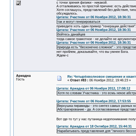
с точки зрения физики - никакой.
А отталкиваюсь по простой причине: есть действие
Хотя соглашусь, представлений без действия, типа
обсуждалось.
Цитата: Участник от 06 Ноября 2012, 18:36:31
так и могут генерироваться
приведите хоть один пример "генерации действия".
Цитата: Участник от 06 Ноября 2012, 18:36:31
бойтесь данайцев
тогда самое грамотное - не делайте не аргументи
Цитата: Участник от 06 Ноября 2012, 18:36:31
природа есть "бесконечно сложное" - это предст
нет проблем, доказывайте, что вы умнее Бога.
Ждем-с
Ариадна
Re: Четырёхволновое смешение и квант
Гость
«
Ответ #83 :
06 Ноября 2012, 19:46:23 »
Цитата: Ариадна от 06 Ноября 2012, 17:08:12
Хотя по словам Участника - это есмь некое абстр
Цитата: Участник от 06 Ноября 2012, 17:53:55
Верхушка пирамиды - это синтез самых разных к
Абстрагирование - да. А согласованные представле
Вот где-то тут у нас путаница-недопонимание пол
Цитата: Ариадна от 18 Октября 2012, 15:44:31
Нарабатывать представления для "личного бессоз