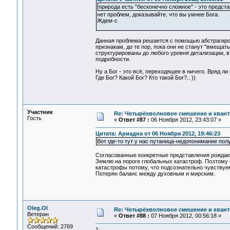
природа есть "бесконечно сложное" - это предс
нет проблем, доказывайте, что вы умнее Бога.
Ждем-с
Данная проблема решается с помощью абстрагиро
признакам, до те пор, пока они не станут "вмещать
структурированы до любого уровня детализации, в
подробности.
Ну а Бог - это всё, переходящее в ничего. Вряд ли
Где Бог? Какой Бог? Кто такой Бог?.. ))
Участник
Re: Четырёхволновое смешение и квант
Гость
«
Ответ #87 :
06 Ноября 2012, 23:43:07 »
Цитата: Ариадна от 06 Ноября 2012, 19:46:23
Вот где-то тут у нас путаница-недопонимание пол
Согласованные конкретные представления рождаю
Землю на пороге глобальных катастроф. Поэтому 
катастрофы потому, что подсознательно чувствуе
Потерян баланс между духовным и мирским.
Oleg.Ol
Re: Четырёхволновое смешение и квант
Ветеран
«
Ответ #88 :
07 Ноября 2012, 00:56:18 »
Сообщений: 2769
1: