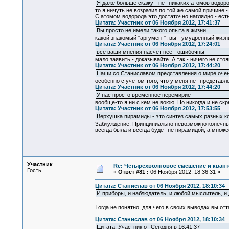
Я даже больше скажу - нет никаких атомов водор
то я ничуть не возразил по той же самой причине 
С атомом водорода это достаточно наглядно - ест
Цитата: Участник от 06 Ноября 2012, 17:41:37
Вы просто не имели такого опыта в жизни
какой знакомый "аргумент": вы - умудренный жиз
Цитата: Участник от 06 Ноября 2012, 17:24:01
все ваши мнения насчёт неё - ошибочны
мало заявить - доказывайте. А так - ничего не сто
Цитата: Участник от 06 Ноября 2012, 17:44:20
Наши со Станиславом представления о мире очен
особенно с учетом того, что у меня нет представл
Цитата: Участник от 06 Ноября 2012, 17:44:20
У нас просто временное перемирие
вообще-то я ни с кем не воюю. Но никогда и не ск
Цитата: Участник от 06 Ноября 2012, 17:53:55
Верхушка пирамиды - это синтез самых разных к
Заблуждение. Принципиально невозможно конечны
всегда была и всегда будет не пирамидой, а множ
Участник
Re: Четырёхволновое смешение и квант
Гость
«
Ответ #81 :
06 Ноября 2012, 18:36:31 »
Цитата: Станислав от 06 Ноября 2012, 18:10:34
И приборы, и наблюдатель, и любой мыслитель, и
Тогда не понятно, для чего в своих выводах вы от
Цитата: Станислав от 06 Ноября 2012, 18:10:34
Цитата: Участник от Сегодня в 16:41:37