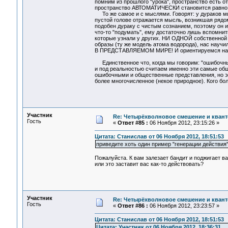
помним из прошлого "урока", пространство есть о
пространство АВТОМАТИЧЕСКИ становится равно
То же самое и с мыслями. Говорят: у дураков мыс
пустой голове отражается мысль, возникшая рядо
подобен дураку с чистым сознанием, поэтому он
что-то "подумать", ему достаточно лишь вспомнит
которые узнали у других. НИ ОДНОЙ собственной 
образы (ту же модель атома водорода), нас нау
В ПРЕДСТАВЛЯЕМОМ МИРЕ! И ориентируемся на пре
Единственное что, когда мы говорим: "ошибочные
и под реальностью считаем именно эти самые обще
ошибочными и общественные представления, но это
более многочисленное (некое природное). Кого боль
Участник
Re: Четырёхволновое смешение и квант
Гость
«
Ответ #85 :
06 Ноября 2012, 23:15:26 »
Цитата: Станислав от 06 Ноября 2012, 18:51:53
приведите хоть один пример "генерации действия".
Пожалуйста. К вам залезает бандит и поджигает ва
или это заставит вас как-то действовать?
Участник
Re: Четырёхволновое смешение и квант
Гость
«
Ответ #86 :
06 Ноября 2012, 23:23:57 »
Цитата: Станислав от 06 Ноября 2012, 18:51:53
Цитата: Участник от 06 Ноября 2012, 18:36:31