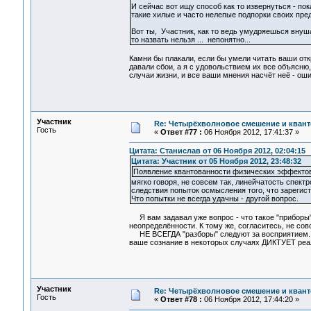
И сейчас вот ищу способ как то извернуться - по
такие хилые и часто нелепые подпорки своих пред
Вот ты, Участник, как то ведь умудряешься внуша
то назвать нельзя ... непонятно...
Камни бы плакали, если бы умели читать ваши отк
давали сбои, а я с удовольствием их все объясню,
случаи жизни, и все ваши мнения насчёт неё - ош
Участник
Re: Четырёхволновое смешение и квант
Гость
«
Ответ #77 :
06 Ноября 2012, 17:41:37 »
Цитата: Станислав от 06 Ноября 2012, 02:04:15
Цитата: Участник от 05 Ноября 2012, 23:48:32
Появление квантованности физических эффектов 
мягко говоря, не совсем так, линейчатость спект
следствия попыток осмысления того, что зарегис
Что попытки не всегда удачны - другой вопрос.
Я вам задавал уже вопрос - что такое "приборы"
неопределённости. К тому же, согласитесь, не совс
НЕ ВСЕГДА "разборы" следуют за восприятием. Вы 
ваше сознание в некоторых случаях ДИКТУЕТ реальн
Участник
Re: Четырёхволновое смешение и квант
Гость
«
Ответ #78 :
06 Ноября 2012, 17:44:20 »