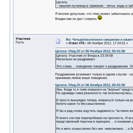
Цитата:
- лишняя путаница в терминах - литье воды и з
Я вполне допускаю, что тему может забалтывать 
Владислав не даст соврать
Участник
Re: Четырёхволновое смешение и квант
Гость
«
Ответ #76 :
06 Ноября 2012, 17:24:01 »
Цитата: Oleg.Ol от 06 Ноября 2012, 00:41:58
Цитата: Участник от Вчера в 23:34:58
Нисколько не раздражает.
Это слова ... поведение говорит о раздражении. Э
Раздражение возникает только в одном случае - ко
принимаю любое ваше поведение.
Цитата: Oleg.Ol от 06 Ноября 2012, 00:41:58
Увы. Когда то я тоже опирался на "верные" предст
Но однажды сама реальность так всколыхнулась, 
И просто вынужден теперь опираться только на ре
болото какое то бессмысленное.
Я бы и рад снова ощутить надежность "истинно ве
Я много систем перепробовал на прочность. И вс
представлений порочна в принципе ... и понимаю у
Но и жить осмысленно без нее невозможно ... а 