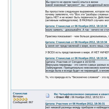
Вы просто не имели такого опыта в жизни
какой знакомый "аргумент": вы - умудренный жиз
Вы пропустили следующее выражение, которое пояс
почему заявляете, что "Все эти "разборы сложных
Здесь НЕТ и не может быть первичности. Действия
(активным наблюдателем). В РАЗНЫХ случаях мо
Цитата: Станислав от 06 Ноября 2012, 18:10:34
мало заявить - доказывайте. А так - ничего не сто
Практика показывает - чем больше доказываешь, те
Цитата: Станислав от 06 Ноября 2012, 18:10:34
у меня нет представлений о мире, всего лишь ст
У ВСЕХ есть представления о мире. И НЕТ НИЧЕГ
Цитата: Станислав от 06 Ноября 2012, 18:10:34
Цитата: Участник от Сегодня в 16:53:55
Верхушка пирамиды - это синтез самых разных к
Заблуждение. Принципиально невозможно конечны
всегда была и всегда будет не пирамидой, а множ
То, что природа есть "бесконечно сложное" - это
Станислав
Re: Четырёхволновое смешение и квант
Ветеран
«
Ответ #82 :
06 Ноября 2012, 18:51:53 »
Сообщений: 867
Цитата: Участник от 06 Ноября 2012, 18:36:31
нет никакой разницы между прибором и наблюдат