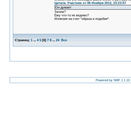
Цитата: Участник от 06 Ноября 2012, 23:23:57
Он думает
Зачем?
Ему что-то не ведомо?
Иллюзия на счет "образа и подобия".
Страниц:
1
...
4
5
[
6
]
7
8
...
24
Все
Powered by SMF 1.1.10