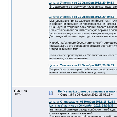
Цитата: Участник от 21 Октября 2012, 20:50:33
Это движение в сторону согласованных представ
Цитата: Участник от 21 Октября 2012, 20:50:33
Мы говорили о "точке зарождения Всего" или "точ
В ней нет ни времени ни пространства ни чего бы-
Она - суть интеграция всех знаний любого конкре
Схематически она занимает самую верхнюю пози
Через неё осуществляется переход от чего угодно
Достигнув её, можно переходить в иные миры или
Наработка "личного бессознательного" - это одн
"пирамиды", а его обобщение создаёт абстрактную
Отдельный мини-мир.
То же самое происходит и с "коллективным бессо
не личные, а - коллективные.
Цитата: Участник от 21 Октября 2012, 20:50:33
Теория Всего - во-первых, объясняет всё. И во-в
понять, и после чего - объяснить другому.
Участник
Re: Четырёхволновое смешение и квант
Гость
«
Ответ #84 :
06 Ноября 2012, 23:01:15 »
Цитата: Станислав от 06 Ноября 2012, 18:51:53
Цитата: Участник от 06 Ноября 2012, 18:36:31
нет никакой разницы между прибором и наблюда
с точки зрения физики - никакой.
А отталкиваюсь по простой причине: есть действие