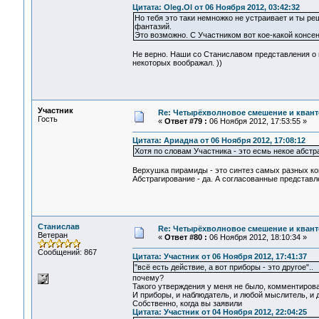
Цитата: Oleg.Ol от 06 Ноября 2012, 03:42:32
Но тебя это таки немножко не устраивает и ты р
фантазий.
Это возможно. С Участником вот кое-какой консен
Не верно. Наши со Станиславом представления о 
некоторых воображал. ))
Участник
Re: Четырёхволновое смешение и квант
Гость
«
Ответ #79 :
06 Ноября 2012, 17:53:55 »
Цитата: Ариадна от 06 Ноября 2012, 17:08:12
Хотя по словам Участника - это есмь некое абстр
Верхушка пирамиды - это синтез самых разных ко
Абстрагирование - да. А согласованные представле
Станислав
Re: Четырёхволновое смешение и квант
Ветеран
«
Ответ #80 :
06 Ноября 2012, 18:10:34 »
Сообщений: 867
Цитата: Участник от 06 Ноября 2012, 17:41:37
"всё есть действие, а вот приборы - это другое"..
почему?
Такого утверждения у меня не было, комментирова
И приборы, и наблюдатель, и любой мыслитель, и 
Собственно, когда вы заявили
Цитата: Участник от 04 Ноября 2012, 22:04:25