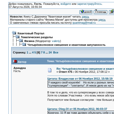
Добро пожаловать,
Гость
. Пожалуйста,
войдите
или
зарегистрируйтесь
.
07 Августа 2026, 16:55:34
Новости:
Книгу С.Доронина "Квантовая магия" читать
здесь
Материалы старого сайта "Физика Магии" доступны для просмотра
здесь
О замеченных глюках просьба писать на почту
quantmag@mail.ru
Квантовый Портал
Тематические разделы
Физика
(Модератор:
valeriy
)
Четырёхволновое смешение и квантовая запутанность
Страниц:
1
...
4
5
[
6
]
7
8
...
24
Все
Тема: Четырёхволновое смешение и квантовая 
Автор
Ариадна
Re: Четырёхволновое смешение и квант
Гость
«
Ответ #75 :
06 Ноября 2012, 17:08:12 »
Цитата: Владислав от 06 Ноября 2012, 15:56:19
У каждого свой кошелёк! Но если у разных лично
"суперпозиции" - "сектанты". И некое дело их на 
В том то и дело, что из суперпозиции у всех сове
Хотя по словам Участника - это есмь некое абстр
Получается чем больше согласуем - тем больше
Цитата: Oleg.Ol от 05 Ноября 2012, 06:03:37
Конечно. ))) Я же тоже должен объяснить себе с 