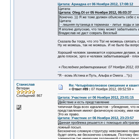
Цитата: Ариадна от 06 Ноября 2012, 17:08:12
Цитата:
Цитата: Oleg.Ol от 05 Ноября 2012, 05:03:37
Конечно. ))) Я же тоже должен объяснить себе с 
Цитата:
- лишняя путаница в терминах - литье воды и з
Я вполне допускаю, что тему может забалтывать 
Владислав не даст соврать Веселый
Сказала бы тогда, что это ТЫ не можешь связать с
Ну не можешь, так не можешь. И не было бы вопрос
Хороший человек занимается хорошими делами, а п
дело плохое, эрго и человек забалтывающий - плохо
«
Последнее редактирование: 07 Ноября 2012, 03:
"Я - есмь Истина и Путь, Альфа и Омега ..."(с)
Станислав
Re: Четырёхволновое смешение и квант
Ветеран
«
Ответ #89 :
07 Ноября 2012, 09:52:59 »
Сообщений: 867
Цитата: Участник от 06 Ноября 2012, 23:01:15
Действие и есть представление
типичная беда всех идеалистов - убеждение, что н
представления имеют физическую основу, ими нак
Это их право.
Цитата: Участник от 06 Ноября 2012, 23:23:57
Данная проблема решается с помощью абстрагир
ложный посыл.
Бесконечно сложную структуру невозможно подмен
будет опять же бесконечно сложным. Поэтому бес
элементом (не имеющим различимой структуры кон