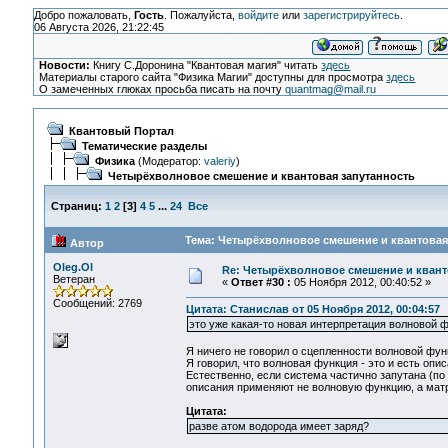
Добро пожаловать,
Гость
. Пожалуйста,
войдите
или
зарегистрируйтесь
.
06 Августа 2026, 21:22:45
Новости:
Книгу С.Доронина "Квантовая магия" читать
здесь
Материалы старого сайта "Физика Магии" доступны для просмотра
здесь
О замеченных глюках просьба писать на почту
quantmag@mail.ru
Квантовый Портал
Тематические разделы
Физика
(Модератор:
valeriy
)
Четырёхволновое смешение и квантовая запутанность
Страниц:
1
2
[
3
]
4
5
...
24
Все
Тема: Четырёхволновое смешение и квантовая 
Автор
Oleg.Ol
Re: Четырёхволновое смешение и квант
Ветеран
«
Ответ #30 :
05 Ноября 2012, 00:40:52 »
Сообщений: 2769
Цитата: Станислав от 05 Ноября 2012, 00:04:57
это уже какая-то новая интерпретация волновой 
Я ничего не говорил о сцепленности волновой функц
Я говорил, что волновая функция - это и есть опи
Естественно, если система частично запутана (по
описания применяют не волновую функцию, а матри
Цитата:
разве атом водорода имеет заряд?