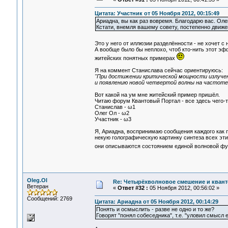
Цитата: Участник от 05 Ноября 2012, 00:15:49
Ариадна, вы как раз вовремя. Благодарю вас. Олег
Кстати, внемля вашему совету, постепенно движе
Это у него от иллюзии разделённости - не хочет 
А вообще было бы неплохо, чтоб кто-нить этот э
житейских понятных примерах
Я на коммент Станислава сейчас ориентируюсь:
"При достижении критической мощности излучен
и появлению новой четвертой волны на частоте
Вот какой на ум мне житейский пример пришёл.
Читаю форум Квантовый Портал - все здесь чего-то
Станислав - ω1
Олег Ол - ω2
Участник - ω3
Я, Ариадна, воспринимаю сообщения каждого как п
некую голографическую картинку синтеза всех этих
они описываются состоянием единой волновой ф
Oleg.Ol
Re: Четырёхволновое смешение и квант
Ветеран
«
Ответ #32 :
05 Ноября 2012, 00:56:02 »
Сообщений: 2769
Цитата: Ариадна от 05 Ноября 2012, 00:14:29
Понять и осмыслить - разве не одно и то же?
Говорят "понял собеседника", т.е. "уловил смысл 