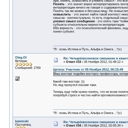
Ари, понять, осмыслить и уловить смысл - это все
Понять
- это значит верно интерпретировать восп
интерпретации ничего не говоря о содержантельной
Понять так же можно и бессмыслицу. Не осмыслить
осмыслить
- это значит найти такой контекст не
смысла - контекстуально, то есть отдельный смыс
уловил смысл сообщения
- это опять таки "пой
субъекта относительно верности интерпретации.
Ибо верность - это психологический феномен, ощу
понял субъект.
"Я - есмь Истина и Путь, Альфа и Омега ..."(с)
Oleg.Ol
Re: Четырёхволновое смешение и квант
Ветеран
«
Ответ #33 :
05 Ноября 2012, 01:48:12 »
Сообщений: 2769
Цитата: Участник от 05 Ноября 2012, 00:15:49
Ваш восторг подобен восторгу профессора, которы
Какой там восторг. )))
Но лед тронулся похоже таки.
Теперь еще тебе нужно понять, что не всем поня
попробуй строго и честно найти противоположност
"Я - есмь Истина и Путь, Альфа и Омега ..."(с)
kaminski
Re: Четырёхволновое смешение и квант
Постоялец
«
Ответ #34 :
05 Ноября 2012, 02:05:34 »