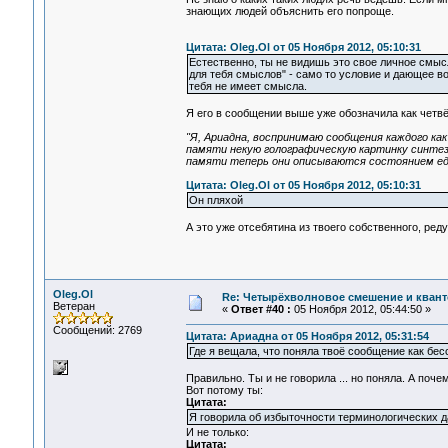
знающих людей объяснить его попроще.
Цитата: Oleg.Ol от 05 Ноября 2012, 05:10:31
Естественно, ты не видишь это свое личное смыс
для тебя смыслов" - само то условие и дающее в
тебя не имеет смысла.
Я его в сообщении выше уже обозначила как четв
"Я, Ариадна, воспринимаю сообщения каждого как
памяти некую голографическую картинку синтеза
памяти теперь они описываются состоянием ед
Цитата: Oleg.Ol от 05 Ноября 2012, 05:10:31
Он пляхой
А это уже отсебятина из твоего собственного, ре
Oleg.Ol
Re: Четырёхволновое смешение и квант
Ветеран
«
Ответ #40 :
05 Ноября 2012, 05:44:50 »
Сообщений: 2769
Цитата: Ариадна от 05 Ноября 2012, 05:31:54
Где я вещала, что поняла твоё сообщение как бе
Правильно. Ты и не говорила ... но поняла. А почем
Вот потому ты:
Цитата:
Я говорила об избыточности терминологических да
И не только:
Цитата: