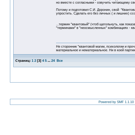
но вместе с согласными - озвучить читающему сво
Потому и подготовил С.И. Доронин, свой "Квантов
упростить. Сделать его без личных ( и лишних) ссо
...термин "квантовый" (чтоб щегольнуть, как пока
"терминами" в "неосмысленных" комбинациях - ква
Не сторонник "квантовой магии, психологии и проч
материальное и нематериальное. Ни в коей партии
Страниц:
1
2
[
3
]
4
5
...
24
Все
Powered by SMF 1.1.10