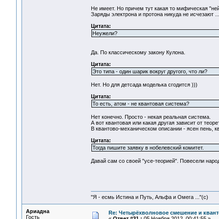
Не имеет. Но причем тут какая то мифическая "ней
Заряды электрона и протона никуда не исчезают ..
Цитата:
Неужели?
Да. По классическому закону Кулона.
Цитата:
Это типа - один шарик вокруг другого, что ли?
Нет. Но для детсада моделька сгодится )))
Цитата:
То есть, атом - не квантовая система?
Нет конечно. Просто - некая реальная система.
А вот квантовая или какая другая зависит от теор
В квантово-механическом описании - ясен пень, кв
Цитата:
Тогда пишите заявку в нобелевский комитет.
Давай сам со своей "усе-теорией". Повесели народ.
"Я - есмь Истина и Путь, Альфа и Омега ..."(с)
Ариадна
Re: Четырёхволновое смешение и квант
Гость
«
Ответ #31 :
05 Ноября 2012, 00:41:55 »