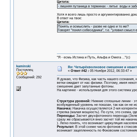
Цитата:
- лишняя путаница в терминах - литье воды и за
Хотя я всего лишь просто и аргументированно дока
В ответ на твое:
Цитата:
Понять и осмыслить - разве не одно и то же?
Говорят "понял собеседника", т.е. "уловил смысл 
"Я - есмь Истина и Путь, Альфа и Омега ..."(с)
kaminski
Re: Четырёхволновое смешение и квант
Постоялец
«
Ответ #42 :
05 Ноября 2012, 06:33:47 »
Сообщений: 292
Я думаю, что Физика, как часть нашего сознания,
ветки ожидает от нас физики. Поэтому, имея неко
смешение дает запутанные фотоны.
На картинке - используемая для этого система ур
Структура уровней:
Нижние сплошные линии - эт
возбужденный уровень не показан, так как он не
Накачка:
Накачка осуществляется 2-мя когерентн
стрелка (малая мощность). По сути, это схема, г
Переходы:
Засчет двухфотонного перехода (Зеле
сразу же сбрасываются вниз засчет той же накачк
). Легко понять, что возникает циркуляция населен
Результат:
В этой схеме число фотонов в стоксово
возникает зацепленность по Фоковским состояния