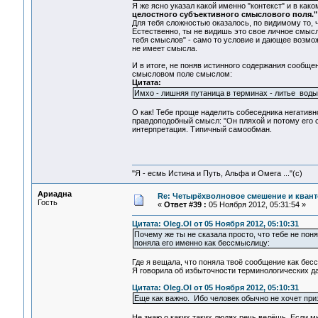
Я же ясно указал какой именно "контекст" и в как
целостного субъективного смыслового поля."
Для тебя сложностью оказалось, по видимому то, 
Естественно, ты не видишь это свое личное смысл
тебя смыслов" - само то условие и дающее возмож
не имеет смысла.
И в итоге, не поняв истинного содержания сообщ
смысловом поле смыслом:
Цитата:
Имхо - лишняя путаница в терминах - литье вод
О как! Тебе проще наделить собеседника негативн
правдоподобный смысл: "Он пляхой и потому его с
интерпретация. Типичный самообман.
"Я - есмь Истина и Путь, Альфа и Омега ..."(с)
Ариадна
Re: Четырёхволновое смешение и квант
Гость
«
Ответ #39 :
05 Ноября 2012, 05:31:54 »
Цитата: Oleg.Ol от 05 Ноября 2012, 05:10:31
Почему же ты не сказала просто, что тебе не по
поняла его именно как бессмыслицу:
Где я вещала, что поняла твоё сообщение как бе
Я говорила об избыточности терминологических да
Цитата: Oleg.Ol от 05 Ноября 2012, 05:10:31
Еще как важно. Ибо человек обычно не хочет приз
Не знаю о каких таких людях речь ведёшь. Если м