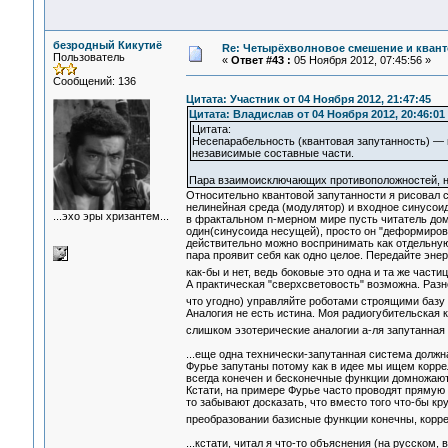
безродный Кикутиё
Re: Четырёхволновое смешение и квант
Пользователь
«
Ответ #43 :
05 Ноября 2012, 07:45:56 »
Сообщений: 136
Цитата: Участник от 04 Ноября 2012, 21:47:45
Цитата: Владислав от 04 Ноября 2012, 20:46:01
Цитата:
Несепарабельность (квантовая запутанность) —
независимые составные части.
Пара взаимоисключающих противоположностей, напр
Относительно квантовой запутанности я рисовал 
нелинейная среда (модулятор) и входное синусоид
...эхо эры хризантем...
в фрактальном n-мерном мире пусть читатель дом
один(синусоида несущей), просто он "деформиров
действительно можно воспринимать как отдельную
пара проявит себя как одно целое. Передайте эне
как-бы и нет, ведь боковые это одна и та же части
А практическая "сверхсветовость" возможна. Разн
что угодно) управляйте роботами строящими базу 
Аналогия не есть истина. Моя радиогубительская 
слишком эзотерические аналогии а-ля запутанная
...еще одна технически-запутанная система должн
Фурье запутаны потому как в идее мы ищем корре
всегда конечен и бесконечные функции домножают
Кстати, на примере Фурье часто проводят прямую 
то забывают досказать, что вместо того что-бы к
преобразовании базисные функции конечны, коррел
...кстати, читал я что-то объяснения (на русском,