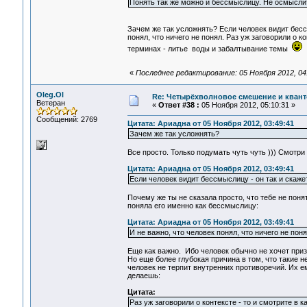
Понять так же можно и бессмыслицу. Не осмыслить
Зачем же так усложнять? Если человек видит бесс
понял, что ничего не понял. Раз уж заговорили о к
терминах - литье воды и забалтывание темы
«
Последнее редактирование: 05 Ноября 2012, 04
Oleg.Ol
Re: Четырёхволновое смешение и квант
Ветеран
«
Ответ #38 :
05 Ноября 2012, 05:10:31 »
Сообщений: 2769
Цитата: Ариадна от 05 Ноября 2012, 03:49:41
Зачем же так усложнять?
Все просто. Только подумать чуть чуть ))) Смотри
Цитата: Ариадна от 05 Ноября 2012, 03:49:41
Если человек видит бессмыслицу - он так и скаже
Почему же ты не сказала просто, что тебе не пон
поняла его именно как бессмыслицу:
Цитата: Ариадна от 05 Ноября 2012, 03:49:41
И не важно, что человек понял, что ничего не поня
Еще как важно. Ибо человек обычно не хочет призн
Но еще более глубокая причина в том, что такие н
человек не терпит внутренних противоречий. Их е
делаешь:
Цитата:
Раз уж заговорили о контексте - то и смотрите в к