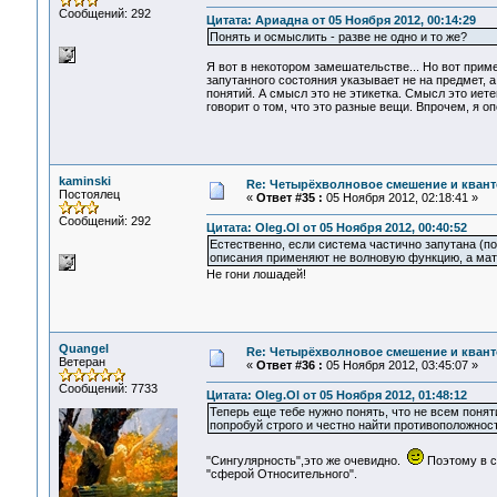
Сообщений: 292
Цитата: Ариадна от 05 Ноября 2012, 00:14:29
Понять и осмыслить - разве не одно и то же?
Я вот в некотором замешательстве... Но вот приме
запутанного состояния указывает не на предмет, а
понятий. А смысл это не этикетка. Смысл это иетен
говорит о том, что это разные вещи. Впрочем, я оп
kaminski
Re: Четырёхволновое смешение и квант
Постоялец
«
Ответ #35 :
05 Ноября 2012, 02:18:41 »
Сообщений: 292
Цитата: Oleg.Ol от 05 Ноября 2012, 00:40:52
Естественно, если система частично запутана (п
описания применяют не волновую функцию, а матр
Не гони лошадей!
Quangel
Re: Четырёхволновое смешение и квант
Ветеран
«
Ответ #36 :
05 Ноября 2012, 03:45:07 »
Сообщений: 7733
Цитата: Oleg.Ol от 05 Ноября 2012, 01:48:12
Теперь еще тебе нужно понять, что не всем пон
попробуй строго и честно найти противоположнос
"Сингулярность",это же очевидно.
Поэтому в с
"сферой Относительного".