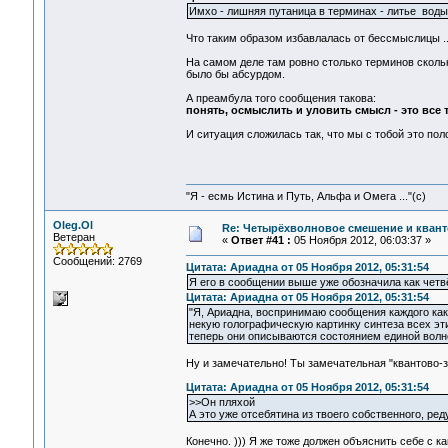
Имхо - лишняя путаница в терминах - литье вод
Что таким образом избавлалась от бессмыслицы ..
На самом деле там ровно столько терминов скольк
было бы абсурдом.
А преамбула того сообщения такова:
понять, осмыслить и уловить смысл - это все 
И ситуация сложилась так, что мы с тобой это пол
"Я - есмь Истина и Путь, Альфа и Омега ..."(с)
Oleg.Ol
Re: Четырёхволновое смешение и квант
Ветеран
«
Ответ #41 :
05 Ноября 2012, 06:03:37 »
Сообщений: 2769
Цитата: Ариадна от 05 Ноября 2012, 05:31:54
Я его в сообщении выше уже обозначила как четв
Цитата: Ариадна от 05 Ноября 2012, 05:31:54
"Я, Ариадна, воспринимаю сообщения каждого как 
некую голографическую картинку синтеза всех эти
теперь они описываются состоянием единой волн
Ну и замечательно! Ты замечательная "квантово-з
Цитата: Ариадна от 05 Ноября 2012, 05:31:54
>>Он пляхой
А это уже отсебятина из твоего собственного, р
Конечно. ))) Я же тоже должен объяснить себе с к