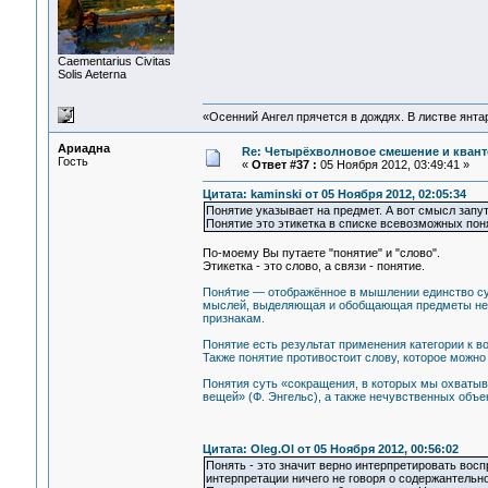
Сaementarius Civitas
Solis Aeterna
«Осенний Ангел прячется в дождях. В листве янтарн
Ариадна
Re: Четырёхволновое смешение и квант
Гость
«
Ответ #37 :
05 Ноября 2012, 03:49:41 »
Цитата: kaminski от 05 Ноября 2012, 02:05:34
Понятие указывает на предмет. А вот смысл запут
Понятие это этикетка в списке всевозможных поня
По-моему Вы путаете "понятие" и "слово".
Этикетка - это слово, а связи - понятие.
Поня́тие — отображённое в мышлении единство су
мыслей, выделяющая и обобщающая предметы неко
признакам.
Понятие есть результат применения категории к в
Также понятие противостоит слову, которое можно 
Понятия суть «сокращения, в которых мы охваты
вещей» (Ф. Энгельс), а также нечувственных объек
Цитата: Oleg.Ol от 05 Ноября 2012, 00:56:02
Понять - это значит верно интерпретировать вос
интерпретации ничего не говоря о содержантельно