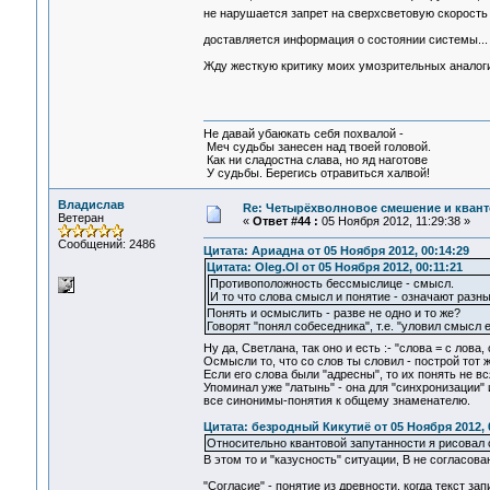
не нарушается запрет на сверхсветовую скорость -
доставляется информация о состоянии системы...
Жду жесткую критику моих умозрительных аналог
Не давай убаюкать себя похвалой -
Меч судьбы занесен над твоей головой.
Как ни сладостна слава, но яд наготове
У судьбы. Берегись отравиться халвой!
Владислав
Re: Четырёхволновое смешение и квант
Ветеран
«
Ответ #44 :
05 Ноября 2012, 11:29:38 »
Сообщений: 2486
Цитата: Ариадна от 05 Ноября 2012, 00:14:29
Цитата: Oleg.Ol от 05 Ноября 2012, 00:11:21
Противоположность бессмыслице - смысл.
И то что слова смысл и понятие - означают раз
Понять и осмыслить - разве не одно и то же?
Говорят "понял собеседника", т.е. "уловил смысл 
Ну да, Светлана, так оно и есть :- "слова = с лова
Осмысли то, что со слов ты словил - построй тот 
Если его слова были "адресны", то их понять не в
Упоминал уже "латынь" - она для "синхронизации"
все синонимы-понятия к общему знаменателю.
Цитата: безродный Кикутиё от 05 Ноября 2012, 
Относительно квантовой запутанности я рисовал 
В этом то и "казусность" ситуации, В не согласова
"Согласие" - понятие из древности, когда текст за