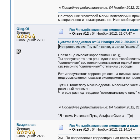
«
Последнее редактирование: 04 Ноября 2012, 21
Не сторонник "квантовой магии, психологии и проч
материальное и нематериальное. Ни в коей партии
Oleg.Ol
Re: Четырёхволновое смешение и квант
Ветеран
«
Ответ #12 :
04 Ноября 2012, 21:07:47 »
Сообщений: 2769
Цитата: Владислав от 04 Ноября 2012, 20:46:01
Не просто имеют "путы" - связи, а связи "взаимо
Связи еще бывают корреляционные. )))
Ты пропустил то, что речь идет о квантовой систе
"сцепленные" состояния описываются единой волно
системой по "сцепленным" степеням свободы.
Вот и получается: корреляция есть, а никаких кл
недвусмысленно показали эксперименты по провер
Тут и Станиславу можно сделать маленькое частно
реальный феномен.
Что еще раз подтвердило "познавательную силу" 
«
Последнее редактирование: 04 Ноября 2012, 21:
"Я - есмь Истина и Путь, Альфа и Омега ..."(с)
Владислав
Re: Четырёхволновое смешение и квант
Ветеран
«
Ответ #13 :
04 Ноября 2012, 21:14:14 »
Сообщений: 2486
Хм. По направлению корреляционная связь может б