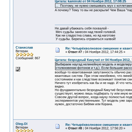
Цитата: kaminski от 04 Ноября 2012, 17:08:25
... Поэтому, не нужно смешивать мух с котлетами,
А почему? Тему то вы не раскрыли! Чем Ваша "па
Не давай убаюкать себя похвалой -
Меч судьбы занесен над твоей головой.
Как ни сладостна слава, но яд наготове
У судьбы. Берегись отравиться халвой!
Станислав
Re: Четырёхволновое смешение и квант
Ветеран
«
Ответ #7 :
04 Ноября 2012, 17:44:25 »
Сообщений: 867
Цитата: безродный Кикутиё от 04 Ноября 2012, 
Выбираем наугад нелинейную модель и моделируе
столкновении фотонов и т.д.). Если большие расхо
вообще-то квантованная запутанность обычно ра
квантовых систем. При этом неизбежно, что лине
состоянием и как следствие возникает понятие с
Ничего тут изобретать как бы и не надо. И что ч
видно.
Но фундаментально безродный Кикутиё безусловн
существует, можно лишь подбирать ту или иную м
Совсем другой вопрос, когда науку полностью п
экспериментов умственными. Тут модель уже заран
нужен, достаточно Библии или Корана.
Oleg.Ol
Re: Четырёхволновое смешение и квант
Ветеран
«
Ответ #8 :
04 Ноября 2012, 17:56:20 »