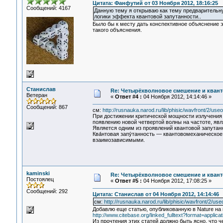
Цитата: Фанфутий от 03 Ноября 2012, 18:16:25
Сообщений: 4167
Данную тему я открываю как тему предварительн
логики эффекта квантовой запутанности..
Было бы к месту дать конспективное объяснение
такого объяснения.
Станислав
Re: Четырёхволновое смешение и квант
Ветеран
«
Ответ #4 :
04 Ноября 2012, 14:14:46 »
Сообщений: 867
см:
http://rusnauka.narod.ru/lib/phisic/wavfront/2/us
При достижении критической мощности излучения 
появлению новой четвертой волны на частоте, явл
Является одним из проявлений квантовой запутан
Ква́нтовая запу́танность — квантовомеханическое
взаимозависимыми.
kaminski
Re: Четырёхволновое смешение и квант
Постоялец
«
Ответ #5 :
04 Ноября 2012, 17:08:25 »
Сообщений: 292
Цитата: Станислав от 04 Ноября 2012, 14:14:46
см:
http://rusnauka.narod.ru/lib/phisic/wavfront/2/us
Добавлю еще статью, опубликованную в Nature на
http://www.citebase.org/linked_fulltext?format=appli
Из прочтения этих статей должно быть ясно, что