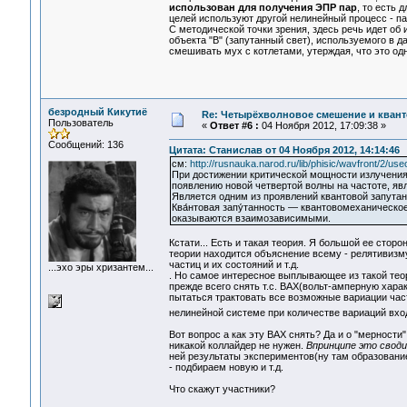
использован для получения ЭПР пар
, то есть 
целей используют другой нелинейный процесс - п
С методической точки зрения, здесь речь идет об
объекта "B" (запутанный свет), используемого в 
смешивать мух с котлетами, утерждая, что это од
безродный Кикутиё
Re: Четырёхволновое смешение и квант
Пользователь
«
Ответ #6 :
04 Ноября 2012, 17:09:38 »
Сообщений: 136
Цитата: Станислав от 04 Ноября 2012, 14:14:46
см:
http://rusnauka.narod.ru/lib/phisic/wavfront/2/us
При достижении критической мощности излучения
появлению новой четвертой волны на частоте, яв
Является одним из проявлений квантовой запутан
Ква́нтовая запу́танность — квантовомеханическо
оказываются взаимозависимыми.
Кстати... Есть и такая теория. Я большой ее стор
теории находится объяснение всему - релятивизм
частиц и их состояний и т.д.
...эхо эры хризантем...
. Но самое интересное выплывающее из такой теор
прежде всего снять т.с. ВАХ(вольт-амперную хар
пытаться трактовать все возможные вариации час
нелинейной системе при количестве вариаций вход
Вот вопрос а как эту ВАХ снять? Да и о "мерности
никакой коллайдер не нужен.
Впринципе это свод
ней результаты экспериментов(ну там образование
- подбираем новую и т.д.
Что скажут участники?