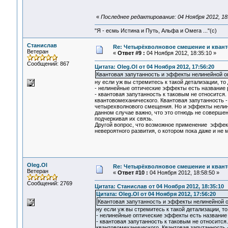
«
Последнее редактирование: 04 Ноября 2012, 18:
"Я - есмь Истина и Путь, Альфа и Омега ..."(с)
Станислав
Re: Четырёхволновое смешение и квант
Ветеран
«
Ответ #9 :
04 Ноября 2012, 18:35:10 »
Сообщений: 867
Цитата: Oleg.Ol от 04 Ноября 2012, 17:56:20
Квантовая запутанность и эффекты нелинейной опт
ну если уж вы стремитесь к такой детализации, то
- нелинейные оптические эффекты есть название
- квантовая запутанность к таковым не относится
квантовомеханического. Квантовая запутанность -
четырехволнового смещения. Но и эффекты нелине
данном случае важно, что это отнюдь не совершен
подчеркивая их связь.
Другой вопрос, что возможное применение эффек
невероятного развития, о котором пока даже и не 
Oleg.Ol
Re: Четырёхволновое смешение и квант
Ветеран
«
Ответ #10 :
04 Ноября 2012, 18:58:50 »
Сообщений: 2769
Цитата: Станислав от 04 Ноября 2012, 18:35:10
Цитата: Oleg.Ol от 04 Ноября 2012, 17:56:20
Квантовая запутанность и эффекты нелинейной оп
ну если уж вы стремитесь к такой детализации, то
- нелинейные оптические эффекты есть название
- квантовая запутанность к таковым не относится
квантовомеханического. Квантовая запутанность 