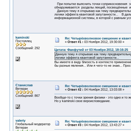
При попытке выяснить точки соприкосновения э
обнаруживаются разделы лекций, посвещённые исп
Данную тему я открываю как тему предварительн
логики эффекта квантовой запутанности... В дал
информационной системы, в которой с равным ус
kaminski
Re: Четырёхволновое смешение и квант
Постоялец
«
Ответ #1 :
03 Ноября 2012, 19:30:00 »
Сообщений: 292
Цитата: Фанфутий от 03 Ноября 2012, 18:16:25
Данную тему я открываю как тему предварительн
логики эффекта квантовой запутанности...
Вы имеете в виду близость в контексте применени
бы разные явления... Или я чего-то не знаю... Про
Станислав
Re: Четырёхволновое смешение и квант
Ветеран
«
Ответ #2 :
04 Ноября 2012, 13:03:08 »
Сообщений: 867
Вообще-то с точки зрения физики - это одно и то ж
Но у kaminski свое вероисповедание.
valeriy
Re: Четырёхволновое смешение и квант
Глобальный модератор
«
Ответ #3 :
04 Ноября 2012, 13:43:27 »
Ветеран