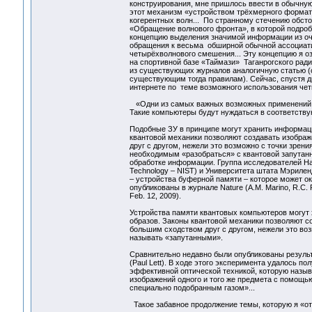
конструирования, мне пришлось ввести в обычную
этот механизм «устройством трёхмерного формат
когерентных волн... По странному стечению обст
«Обращение волнового фронта», в которой подроб
концепцию выделения значимой информации из оч
обращения к весьма обширной обычной ассоциати
четырёхволнового смешения... Эту концепцию я о
на спортивной базе «Таймази» Таганрогского ради
из существующих журналов аналогичную статью (
существующим тогда правилам). Сейчас, спустя дв
интернете по теме возможного использования че
«Одни из самых важных возможных применений к
Такие компьютеры будут нуждаться в соответству
Подобные ЗУ в принципе могут хранить информаци
квантовой механики позволяют создавать изображ
друг с другом, нежели это возможно с точки зрен
необходимым «разобраться» с квантовой запутанн
обработке информации. Группа исследователей Наци
Technology – NIST) и Университета штата Мэрилен
– устройства буферной памяти – которое может о
опубликованы в журнале Nature (A.M. Marino, R.C. Po
Feb. 12, 2009).
Устройства памяти квантовых компьютеров могут 
образов. Законы квантовой механики позволяют со
большим сходством друг с другом, нежели это воз
называть «запутанными».
Сравнительно недавно были опубликованы результ
(Paul Lett). В ходе этого эксперимента удалось 
эффективной оптической техникой, которую назы
изображений одного и того же предмета с помощь
специально подобранным газом»...
Такое забавное продолжение темы, которую я «отк