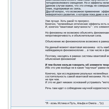
четырехволнового смещения. Но и эффекты нелине
данном случае важно, что это отнюдь не соверше
теме, подчеркивая их связь.
Другой вопрос, что возможное применение эффе
невероятного развития, о котором пока даже и не 
Уже лучше. Хоть какой то прогресс.
Конечно, "нелинейные оптические эффекты есть н
И, конечно "квантовая запутанность" - это элемен
Но феномены не возможно объяснять феноменами ж
непротиворечивость и объяснительная сила.
Объяснение же феноменологии возможно в рамках 
На данный момент квантовая механика - есть наи
наблюдаемую феноменологию ... в том числе и ф
Поэтому, находясь в рамках системы квантовой ме
объяснения феноменов!
И тем более нельзя говорить об элементе теор
Ибо это уже вообще ни в какие "научные" рамки не
Конечно, при исследовании реальных нелинейных с
состоятельность самой квантовой механики. Но пок
не при чем.
И это не дает никаких оснований устраивать "метод
Речь таки идет о соблюдении научной корректности
"Я - есмь Истина и Путь, Альфа и Омега ..."(с)