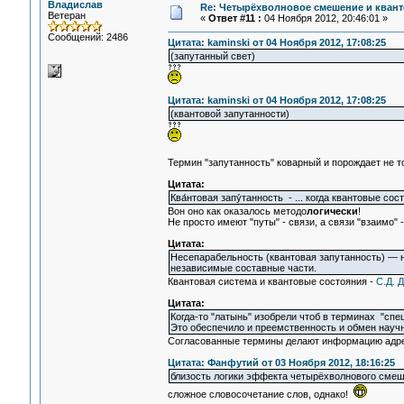
Владислав
Re: Четырёхволновое смешение и квант
Ветеран
«
Ответ #11 :
04 Ноября 2012, 20:46:01 »
Сообщений: 2486
Цитата: kaminski от 04 Ноября 2012, 17:08:25
(запутанный свет)
Цитата: kaminski от 04 Ноября 2012, 17:08:25
(квантовой запутанности)
Термин "запутанность" коварный и порождает не 
Цитата:
Ква́нтовая запу́танность - ... когда квантовые 
Вон оно как оказалось методо
логически
!
Не просто имеют "путы" - связи, а связи "взаимо"
Цитата:
Несепарабельность (квантовая запутанность) — 
независимые составные части.
Квантовая система и квантовые состояния -
С.Д. Д
Цитата:
Когда-то "латынь" изобрели чтоб в терминах "спе
Это обеспечило и преемственность и обмен науч
Согласованные термины делают информацию адре
Цитата: Фанфутий от 03 Ноября 2012, 18:16:25
близость логики эффекта четырёхволнового смеше
сложное словосочетание слов, однако!