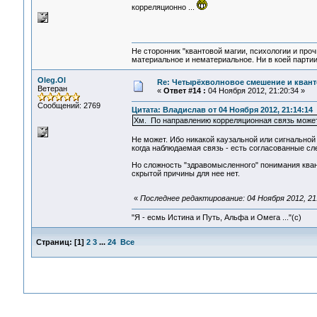
корреляционно ...
Не сторонник "квантовой магии, психологии и проч
материальное и нематериальное. Ни в коей партии
Oleg.Ol
Re: Четырёхволновое смешение и квант
Ветеран
«
Ответ #14 :
04 Ноября 2012, 21:20:34 »
Сообщений: 2769
Цитата: Владислав от 04 Ноября 2012, 21:14:14
Хм. По направлению корреляционная связь может 
Не может. Ибо никакой каузальной или сигнальной
когда наблюдаемая связь - есть согласованные сл
Но сложность "здравомысленного" понимания квант
скрытой причины для нее нет.
«
Последнее редактирование: 04 Ноября 2012, 21:
"Я - есмь Истина и Путь, Альфа и Омега ..."(с)
Страниц:
[
1
]
2
3
...
24
Все