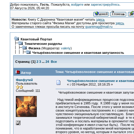
Добро пожаловать,
Гость
. Пожалуйста,
войдите
или
зарегистрируйтесь
.
07 Августа 2026, 05:44:20
Новости:
Книгу С.Доронина "Квантовая магия" читать
здесь
Материалы старого сайта "Физика Магии" доступны для просмотра
здесь
О замеченных глюках просьба писать на почту
quantmag@mail.ru
Квантовый Портал
Тематические разделы
Физика
(Модератор:
valeriy
)
Четырёхволновое смешение и квантовая запутанность
Страниц:
[
1
]
2
3
...
24
Все
Тема: Четырёхволновое смешение и квантовая 
Автор
Фанфутий
Четырёхволновое смешение и квантова
Пользователь
«
:
03 Ноября 2012, 18:16:25 »
Сообщений: 111
Четырёхволновое смешение и квантовая запута
Над темой информационных процессов подсознания
приблизительно в 1985 году. К 1988 году у меня 
в институте Сеченова. После этого у меня возникл
своих концептуальных построениях я с самого на
чувственно-эмоциональную составляющую. Благод
занимался теоретической кибернетикой ещё в те в
подготовить и послать материалы в оргкомитет пе
этой конференции я имел счастье быть). После п
понимание, что в наработанном мной материале ц
второго уровня, но метод, которым я пытался эт