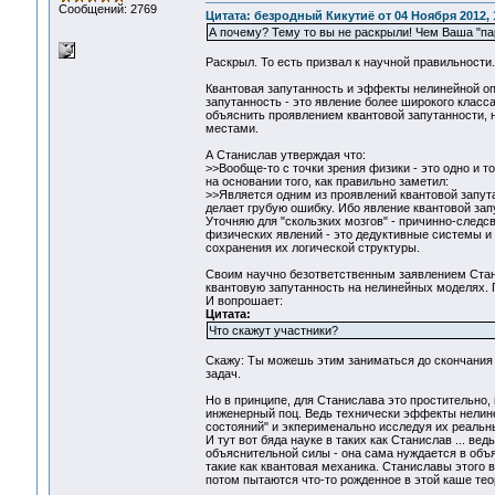
Сообщений: 2769
Цитата: безродный Кикутиё от 04 Ноября 2012, 
А почему? Тему то вы не раскрыли! Чем Ваша "па
Раскрыл. То есть призвал к научной правильности.
Квантовая запутанность и эффекты нелинейной опти
запутанность - это явление более широкого клас
объяснить проявлением квантовой запутанности, н
местами.
А Станислав утверждая что:
>>Вообще-то с точки зрения физики - это одно и то
на основании того, как правильно заметил:
>>Является одним из проявлений квантовой запут
делает грубую ошибку. Ибо явление квантовой запу
Уточняю для "скользких мозгов" - причинно-следс
физических явлений - это дедуктивные системы и
сохранения их логической структуры.
Своим научно безответственным заявлением Стани
квантовую запутанность на нелинейных моделях. 
И вопрошает:
Цитата:
Что скажут участники?
Скажу: Ты можешь этим заниматься до скончания в
задач.
Но в принципе, для Станислава это простительно, 
инженерный поц. Ведь технически эффекты нелине
состояний" и экперименально исследуя их реальн
И тут вот бяда науке в таких как Станислав ... в
объяснительной силы - она сама нуждается в объ
такие как квантовая механика. Станиславы этого в
потом пытаются что-то рожденное в этой каше теоре