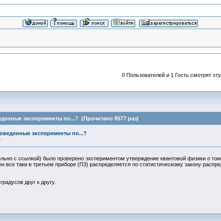
0 Пользователей и 1 Гость смотрят эту
денные эксперементы по...? (Прочитано 8577 раз)
оведенные эксперементы по...?
»
ельно с ссылкой) было проверено экспериментом утверждение квантовой физики о том,
н все таки в третьем приборе (П3) распределяется по статистическому закону распред
радусов друг к другу.