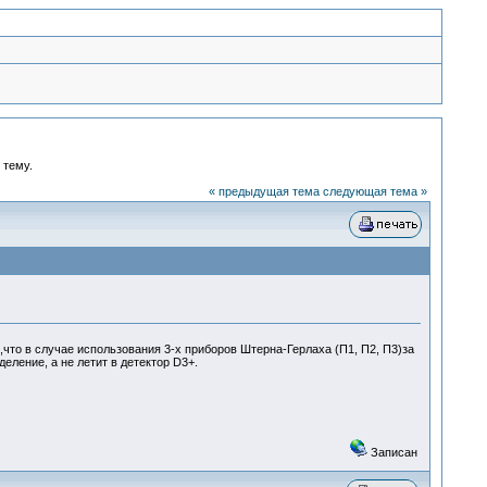
 тему.
« предыдущая тема
следующая тема »
что в случае использования 3-х приборов Штерна-Герлаха (П1, П2, П3)за
еление, а не летит в детектор D3+.
Записан