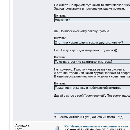
Не имеет. Но причем тут какая то мифическая "ней
Заряды электрона и протона никуда не исчезают ..
Цитата:
Неужели?
Да. По классическому закону Кулона.
Цитата:
Это типа - один шарик вокруг другого, что ли?
Нет. Но для детсада моделька сгодится )))
Цитата:
То есть, атом - не квантовая система?
Нет конечно. Просто - некая реальная система.
А вот квантовая или какая другая зависит от теор
В квантово-механическом описании - ясен пень, кв
Цитата:
Тогда пишите заявку в нобелевский комитет.
Давай сам со своей "усе-теорией". Повесели народ.
"Я - есмь Истина и Путь, Альфа и Омега ..."(с)
Ариадна
Re: Четырёхволновое смешение и квант
Гость
«
Ответ #31 :
05 Ноября 2012, 00:41:55 »