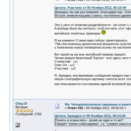
Цитата: Участник от 05 Ноября 2012, 00:15:49
Ариадна, вы как раз вовремя. Благодарю вас. Олег
Кстати, внемля вашему совету, постепенно движе
Это у него от иллюзии разделённости - не хочет 
А вообще было бы неплохо, чтоб кто-нить этот э
житейских понятных примерах
Я на коммент Станислава сейчас ориентируюсь:
"При достижении критической мощности излучен
и появлению новой четвертой волны на частоте
Вот какой на ум мне житейский пример пришёл.
Читаю форум Квантовый Портал - все здесь чего-то
Станислав - ω1
Олег Ол - ω2
Участник - ω3
Я, Ариадна, воспринимаю сообщения каждого как п
некую голографическую картинку синтеза всех этих
они описываются состоянием единой волновой ф
Oleg.Ol
Re: Четырёхволновое смешение и квант
Ветеран
«
Ответ #32 :
05 Ноября 2012, 00:56:02 »
Сообщений: 2769
Цитата: Ариадна от 05 Ноября 2012, 00:14:29
Понять и осмыслить - разве не одно и то же?
Говорят "понял собеседника", т.е. "уловил смысл 