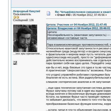
безродный Кикутиё
Re: Четырёхволновое смешение и квант
Пользователь
«
Ответ #43 :
05 Ноября 2012, 07:45:56 »
Сообщений: 136
Цитата: Участник от 04 Ноября 2012, 21:47:45
Цитата: Владислав от 04 Ноября 2012, 20:46:01
Цитата:
Несепарабельность (квантовая запутанность) —
независимые составные части.
Пара взаимоисключающих противоположностей, напр
Относительно квантовой запутанности я рисовал 
нелинейная среда (модулятор) и входное синусоид
...эхо эры хризантем...
в фрактальном n-мерном мире пусть читатель дом
один(синусоида несущей), просто он "деформиров
действительно можно воспринимать как отдельную
пара проявит себя как одно целое. Передайте эне
как-бы и нет, ведь боковые это одна и та же части
А практическая "сверхсветовость" возможна. Разн
что угодно) управляйте роботами строящими базу 
Аналогия не есть истина. Моя радиогубительская 
слишком эзотерические аналогии а-ля запутанная
...еще одна технически-запутанная система должн
Фурье запутаны потому как в идее мы ищем корре
всегда конечен и бесконечные функции домножают
Кстати, на примере Фурье часто проводят прямую 
то забывают досказать, что вместо того что-бы к
преобразовании базисные функции конечны, коррел
...кстати, читал я что-то объяснения (на русском,