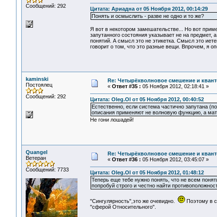
Сообщений: 292
Цитата: Ариадна от 05 Ноября 2012, 00:14:29
Понять и осмыслить - разве не одно и то же?
Я вот в некотором замешательстве... Но вот приме
запутанного состояния указывает не на предмет, а
понятий. А смысл это не этикетка. Смысл это иетен
говорит о том, что это разные вещи. Впрочем, я оп
kaminski
Re: Четырёхволновое смешение и квант
Постоялец
«
Ответ #35 :
05 Ноября 2012, 02:18:41 »
Сообщений: 292
Цитата: Oleg.Ol от 05 Ноября 2012, 00:40:52
Естественно, если система частично запутана (п
описания применяют не волновую функцию, а матр
Не гони лошадей!
Quangel
Re: Четырёхволновое смешение и квант
Ветеран
«
Ответ #36 :
05 Ноября 2012, 03:45:07 »
Сообщений: 7733
Цитата: Oleg.Ol от 05 Ноября 2012, 01:48:12
Теперь еще тебе нужно понять, что не всем пон
попробуй строго и честно найти противоположнос
"Сингулярность",это же очевидно.
Поэтому в с
"сферой Относительного".