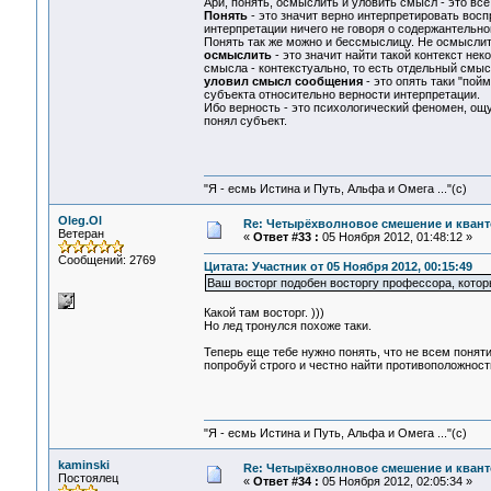
Ари, понять, осмыслить и уловить смысл - это все
Понять
- это значит верно интерпретировать восп
интерпретации ничего не говоря о содержантельной
Понять так же можно и бессмыслицу. Не осмыслить
осмыслить
- это значит найти такой контекст не
смысла - контекстуально, то есть отдельный смыс
уловил смысл сообщения
- это опять таки "пой
субъекта относительно верности интерпретации.
Ибо верность - это психологический феномен, ощу
понял субъект.
"Я - есмь Истина и Путь, Альфа и Омега ..."(с)
Oleg.Ol
Re: Четырёхволновое смешение и квант
Ветеран
«
Ответ #33 :
05 Ноября 2012, 01:48:12 »
Сообщений: 2769
Цитата: Участник от 05 Ноября 2012, 00:15:49
Ваш восторг подобен восторгу профессора, которы
Какой там восторг. )))
Но лед тронулся похоже таки.
Теперь еще тебе нужно понять, что не всем поня
попробуй строго и честно найти противоположност
"Я - есмь Истина и Путь, Альфа и Омега ..."(с)
kaminski
Re: Четырёхволновое смешение и квант
Постоялец
«
Ответ #34 :
05 Ноября 2012, 02:05:34 »