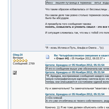
Имхо - лишняя путаница в терминах - литье вод
Что таким образом избавлалась от бессмыслицы ..
На самом деле там ровно столько терминов скольк
было бы абсурдом.
А преамбула того сообщения такова:
понять, осмыслить и уловить смысл - это все 
И ситуация сложилась так, что мы с тобой это пол
"Я - есмь Истина и Путь, Альфа и Омега ..."(с)
Oleg.Ol
Re: Четырёхволновое смешение и квант
Ветеран
«
Ответ #41 :
05 Ноября 2012, 06:03:37 »
Сообщений: 2769
Цитата: Ариадна от 05 Ноября 2012, 05:31:54
Я его в сообщении выше уже обозначила как четв
Цитата: Ариадна от 05 Ноября 2012, 05:31:54
"Я, Ариадна, воспринимаю сообщения каждого как 
некую голографическую картинку синтеза всех эти
теперь они описываются состоянием единой волн
Ну и замечательно! Ты замечательная "квантово-з
Цитата: Ариадна от 05 Ноября 2012, 05:31:54
>>Он пляхой
А это уже отсебятина из твоего собственного, р
Конечно. ))) Я же тоже должен объяснить себе с к