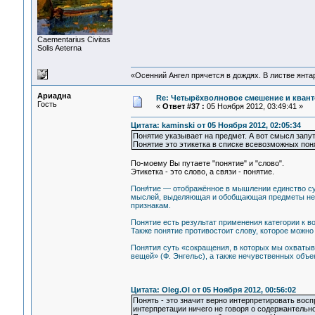
Сaementarius Civitas
Solis Aeterna
«Осенний Ангел прячется в дождях. В листве янтарн
Ариадна
Re: Четырёхволновое смешение и квант
Гость
«
Ответ #37 :
05 Ноября 2012, 03:49:41 »
Цитата: kaminski от 05 Ноября 2012, 02:05:34
Понятие указывает на предмет. А вот смысл запут
Понятие это этикетка в списке всевозможных поня
По-моему Вы путаете "понятие" и "слово".
Этикетка - это слово, а связи - понятие.
Поня́тие — отображённое в мышлении единство су
мыслей, выделяющая и обобщающая предметы неко
признакам.
Понятие есть результат применения категории к в
Также понятие противостоит слову, которое можно 
Понятия суть «сокращения, в которых мы охваты
вещей» (Ф. Энгельс), а также нечувственных объек
Цитата: Oleg.Ol от 05 Ноября 2012, 00:56:02
Понять - это значит верно интерпретировать вос
интерпретации ничего не говоря о содержантельно