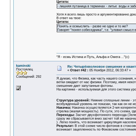
Цитата:
- лишняя путаница в терминах - литье воды и за
Хотя я всего лишь просто и аргументированно дока
В ответ на твое:
Цитата:
Понять и осмыслить - разве не одно и то же?
Говорят "понял собеседника", т.е. "уловил смысл 
"Я - есмь Истина и Путь, Альфа и Омега ..."(с)
kaminski
Re: Четырёхволновое смешение и квант
Постоялец
«
Ответ #42 :
05 Ноября 2012, 06:33:47 »
Сообщений: 292
Я думаю, что Физика, как часть нашего сознания,
ветки ожидает от нас физики. Поэтому, имея неко
смешение дает запутанные фотоны.
На картинке - используемая для этого система ур
Структура уровней:
Нижние сплошные линии - эт
возбужденный уровень не показан, так как он не
Накачка:
Накачка осуществляется 2-мя когерентн
стрелка (малая мощность). По сути, это схема, г
Переходы:
Засчет двухфотонного перехода (Зеле
сразу же сбрасываются вниз засчет той же накачк
). Легко понять, что возникает циркуляция населен
Результат:
В этой схеме число фотонов в стоксово
возникает зацепленность по Фоковским состояния