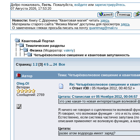
Добро пожаловать,
Гость
. Пожалуйста,
войдите
или
зарегистрируйтесь
.
07 Августа 2026, 17:53:20
Новости:
Книгу С.Доронина "Квантовая магия" читать
здесь
Материалы старого сайта "Физика Магии" доступны для просмотра
здесь
О замеченных глюках просьба писать на почту
quantmag@mail.ru
Квантовый Портал
Тематические разделы
Физика
(Модератор:
valeriy
)
Четырёхволновое смешение и квантовая запутанность
Страниц:
1
2
[
3
]
4
5
...
24
Все
Тема: Четырёхволновое смешение и квантовая 
Автор
Oleg.Ol
Re: Четырёхволновое смешение и квант
Ветеран
«
Ответ #30 :
05 Ноября 2012, 00:40:52 »
Сообщений: 2769
Цитата: Станислав от 05 Ноября 2012, 00:04:57
это уже какая-то новая интерпретация волновой 
Я ничего не говорил о сцепленности волновой функц
Я говорил, что волновая функция - это и есть опи
Естественно, если система частично запутана (по
описания применяют не волновую функцию, а матри
Цитата:
разве атом водорода имеет заряд?