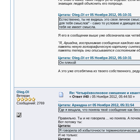
знающих людей объяснить его попроще.
Цитата: Oleg.Ol от 05 Ноября 2012, 05:10:31
Естественно, ты не видишь это свое личное смыс
для тебя смыслов" - само то условие и дающее в
тебя не имеет смысла.
Я его в сообщении выше уже обозначила как четв
"Я, Ариадна, воспринимаю сообщения каждого как
памяти некую голографическую картинку синтеза
памяти теперь они описываются состоянием ед
Цитата: Oleg.Ol от 05 Ноября 2012, 05:10:31
Он пляхой
А это уже отсебятина из твоего собственного, ре
Oleg.Ol
Re: Четырёхволновое смешение и квант
Ветеран
«
Ответ #40 :
05 Ноября 2012, 05:44:50 »
Сообщений: 2769
Цитата: Ариадна от 05 Ноября 2012, 05:31:54
Где я вещала, что поняла твоё сообщение как бе
Правильно. Ты и не говорила ... но поняла. А почем
Вот потому ты:
Цитата:
Я говорила об избыточности терминологических да
И не только:
Цитата: