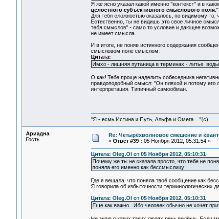
Я же ясно указал какой именно "контекст" и в как
целостного субъективного смыслового поля."
Для тебя сложностью оказалось, по видимому то, 
Естественно, ты не видишь это свое личное смысл
тебя смыслов" - само то условие и дающее возмож
не имеет смысла.
И в итоге, не поняв истинного содержания сообщ
смысловом поле смыслом:
Цитата:
Имхо - лишняя путаница в терминах - литье вод
О как! Тебе проще наделить собеседника негативн
правдоподобный смысл: "Он пляхой и потому его с
интерпретация. Типичный самообман.
"Я - есмь Истина и Путь, Альфа и Омега ..."(с)
Ариадна
Re: Четырёхволновое смешение и квант
Гость
«
Ответ #39 :
05 Ноября 2012, 05:31:54 »
Цитата: Oleg.Ol от 05 Ноября 2012, 05:10:31
Почему же ты не сказала просто, что тебе не по
поняла его именно как бессмыслицу:
Где я вещала, что поняла твоё сообщение как бе
Я говорила об избыточности терминологических да
Цитата: Oleg.Ol от 05 Ноября 2012, 05:10:31
Еще как важно. Ибо человек обычно не хочет приз
Не знаю о каких таких людях речь ведёшь. Если м