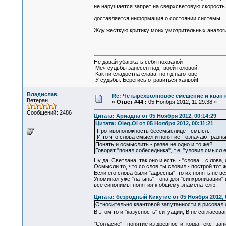
не нарушается запрет на сверхсветовую скорость -
доставляется информация о состоянии системы...
Жду жесткую критику моих умозрительных аналог
Не давай убаюкать себя похвалой -
Меч судьбы занесен над твоей головой.
Как ни сладостна слава, но яд наготове
У судьбы. Берегись отравиться халвой!
Владислав
Re: Четырёхволновое смешение и квант
Ветеран
«
Ответ #44 :
05 Ноября 2012, 11:29:38 »
Сообщений: 2486
Цитата: Ариадна от 05 Ноября 2012, 00:14:29
Цитата: Oleg.Ol от 05 Ноября 2012, 00:11:21
Противоположность бессмыслице - смысл.
И то что слова смысл и понятие - означают раз
Понять и осмыслить - разве не одно и то же?
Говорят "понял собеседника", т.е. "уловил смысл 
Ну да, Светлана, так оно и есть :- "слова = с лова
Осмысли то, что со слов ты словил - построй тот 
Если его слова были "адресны", то их понять не в
Упоминал уже "латынь" - она для "синхронизации"
все синонимы-понятия к общему знаменателю.
Цитата: безродный Кикутиё от 05 Ноября 2012, 
Относительно квантовой запутанности я рисовал 
В этом то и "казусность" ситуации, В не согласова
"Согласие" - понятие из древности, когда текст за