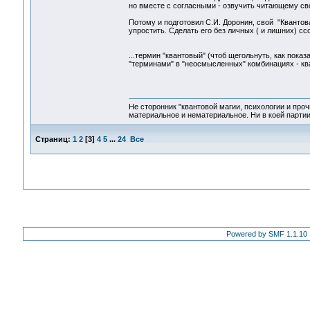
но вместе с согласными - озвучить читающему сво
Потому и подготовил С.И. Доронин, свой "Квантов
упростить. Сделать его без личных ( и лишних) ссо
...термин "квантовый" (чтоб щегольнуть, как пока
"терминами" в "неосмысленных" комбинациях - ква
Не сторонник "квантовой магии, психологии и проч
материальное и нематериальное. Ни в коей партии
Страниц:
1
2
[
3
]
4
5
...
24
Все
Powered by SMF 1.1.10