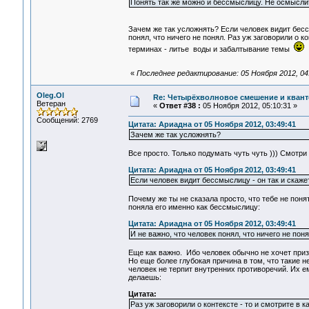
Понять так же можно и бессмыслицу. Не осмыслить
Зачем же так усложнять? Если человек видит бесс
понял, что ничего не понял. Раз уж заговорили о к
терминах - литье воды и забалтывание темы
«
Последнее редактирование: 05 Ноября 2012, 04
Oleg.Ol
Re: Четырёхволновое смешение и квант
Ветеран
«
Ответ #38 :
05 Ноября 2012, 05:10:31 »
Сообщений: 2769
Цитата: Ариадна от 05 Ноября 2012, 03:49:41
Зачем же так усложнять?
Все просто. Только подумать чуть чуть ))) Смотри
Цитата: Ариадна от 05 Ноября 2012, 03:49:41
Если человек видит бессмыслицу - он так и скаже
Почему же ты не сказала просто, что тебе не пон
поняла его именно как бессмыслицу:
Цитата: Ариадна от 05 Ноября 2012, 03:49:41
И не важно, что человек понял, что ничего не поня
Еще как важно. Ибо человек обычно не хочет призн
Но еще более глубокая причина в том, что такие н
человек не терпит внутренних противоречий. Их е
делаешь:
Цитата:
Раз уж заговорили о контексте - то и смотрите в к