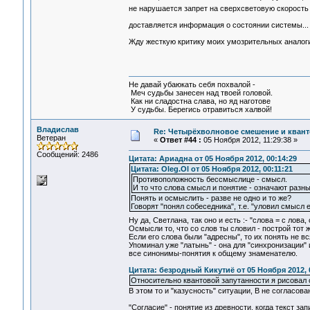
не нарушается запрет на сверхсветовую скорость -
доставляется информация о состоянии системы...
Жду жесткую критику моих умозрительных аналог
Не давай убаюкать себя похвалой -
Меч судьбы занесен над твоей головой.
Как ни сладостна слава, но яд наготове
У судьбы. Берегись отравиться халвой!
Владислав
Re: Четырёхволновое смешение и квант
Ветеран
«
Ответ #44 :
05 Ноября 2012, 11:29:38 »
Сообщений: 2486
Цитата: Ариадна от 05 Ноября 2012, 00:14:29
Цитата: Oleg.Ol от 05 Ноября 2012, 00:11:21
Противоположность бессмыслице - смысл.
И то что слова смысл и понятие - означают раз
Понять и осмыслить - разве не одно и то же?
Говорят "понял собеседника", т.е. "уловил смысл 
Ну да, Светлана, так оно и есть :- "слова = с лова
Осмысли то, что со слов ты словил - построй тот 
Если его слова были "адресны", то их понять не в
Упоминал уже "латынь" - она для "синхронизации"
все синонимы-понятия к общему знаменателю.
Цитата: безродный Кикутиё от 05 Ноября 2012, 
Относительно квантовой запутанности я рисовал 
В этом то и "казусность" ситуации, В не согласова
"Согласие" - понятие из древности, когда текст за