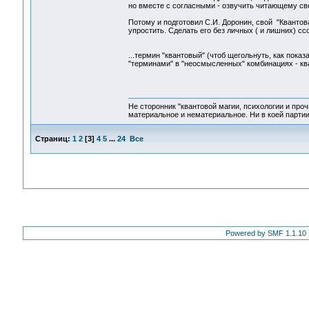
но вместе с согласными - озвучить читающему сво
Потому и подготовил С.И. Доронин, свой "Квантов
упростить. Сделать его без личных ( и лишних) ссо
...термин "квантовый" (чтоб щегольнуть, как пока
"терминами" в "неосмысленных" комбинациях - ква
Не сторонник "квантовой магии, психологии и проч
материальное и нематериальное. Ни в коей партии
Страниц:
1
2
[
3
]
4
5
...
24
Все
Powered by SMF 1.1.10