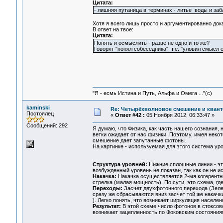
Цитата:
- лишняя путаница в терминах - литье воды и за
Хотя я всего лишь просто и аргументированно дока
В ответ на твое:
Цитата:
Понять и осмыслить - разве не одно и то же?
Говорят "понял собеседника", т.е. "уловил смысл 
"Я - есмь Истина и Путь, Альфа и Омега ..."(с)
kaminski
Re: Четырёхволновое смешение и квант
Постоялец
«
Ответ #42 :
05 Ноября 2012, 06:33:47 »
Сообщений: 292
Я думаю, что Физика, как часть нашего сознания,
ветки ожидает от нас физики. Поэтому, имея неко
смешение дает запутанные фотоны.
На картинке - используемая для этого система ур
Структура уровней:
Нижние сплошные линии - эт
возбужденный уровень не показан, так как он не
Накачка:
Накачка осуществляется 2-мя когерентн
стрелка (малая мощность). По сути, это схема, г
Переходы:
Засчет двухфотонного перехода (Зеле
сразу же сбрасываются вниз засчет той же накачк
). Легко понять, что возникает циркуляция населен
Результат:
В этой схеме число фотонов в стоксово
возникает зацепленность по Фоковским состояния