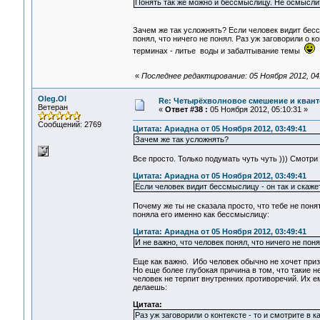
Понять так же можно и бессмыслицу. Не осмыслить
Зачем же так усложнять? Если человек видит бесс
понял, что ничего не понял. Раз уж заговорили о к
терминах - литье воды и забалтывание темы
«
Последнее редактирование: 05 Ноября 2012, 04
Oleg.Ol
Re: Четырёхволновое смешение и квант
Ветеран
«
Ответ #38 :
05 Ноября 2012, 05:10:31 »
Сообщений: 2769
Цитата: Ариадна от 05 Ноября 2012, 03:49:41
Зачем же так усложнять?
Все просто. Только подумать чуть чуть ))) Смотри
Цитата: Ариадна от 05 Ноября 2012, 03:49:41
Если человек видит бессмыслицу - он так и скаже
Почему же ты не сказала просто, что тебе не пон
поняла его именно как бессмыслицу:
Цитата: Ариадна от 05 Ноября 2012, 03:49:41
И не важно, что человек понял, что ничего не поня
Еще как важно. Ибо человек обычно не хочет призн
Но еще более глубокая причина в том, что такие н
человек не терпит внутренних противоречий. Их е
делаешь:
Цитата:
Раз уж заговорили о контексте - то и смотрите в к