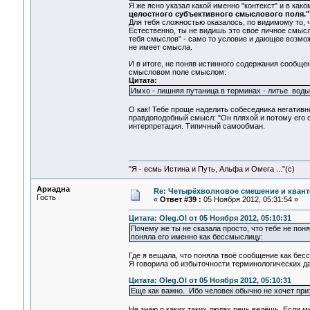
Я же ясно указал какой именно "контекст" и в как
целостного субъективного смыслового поля."
Для тебя сложностью оказалось, по видимому то, 
Естественно, ты не видишь это свое личное смысл
тебя смыслов" - само то условие и дающее возмож
не имеет смысла.
И в итоге, не поняв истинного содержания сообщ
смысловом поле смыслом:
Цитата:
Имхо - лишняя путаница в терминах - литье вод
О как! Тебе проще наделить собеседника негативн
правдоподобный смысл: "Он пляхой и потому его с
интерпретация. Типичный самообман.
"Я - есмь Истина и Путь, Альфа и Омега ..."(с)
Ариадна
Re: Четырёхволновое смешение и квант
Гость
«
Ответ #39 :
05 Ноября 2012, 05:31:54 »
Цитата: Oleg.Ol от 05 Ноября 2012, 05:10:31
Почему же ты не сказала просто, что тебе не по
поняла его именно как бессмыслицу:
Где я вещала, что поняла твоё сообщение как бе
Я говорила об избыточности терминологических да
Цитата: Oleg.Ol от 05 Ноября 2012, 05:10:31
Еще как важно. Ибо человек обычно не хочет приз
Не знаю о каких таких людях речь ведёшь. Если м