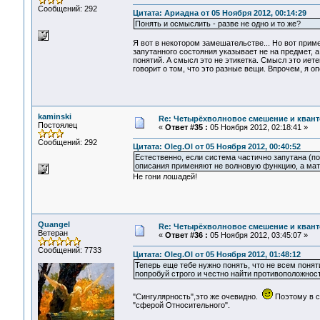
Сообщений: 292
Цитата: Ариадна от 05 Ноября 2012, 00:14:29
Понять и осмыслить - разве не одно и то же?
Я вот в некотором замешательстве... Но вот приме
запутанного состояния указывает не на предмет, а
понятий. А смысл это не этикетка. Смысл это иетен
говорит о том, что это разные вещи. Впрочем, я оп
kaminski
Re: Четырёхволновое смешение и квант
Постоялец
«
Ответ #35 :
05 Ноября 2012, 02:18:41 »
Сообщений: 292
Цитата: Oleg.Ol от 05 Ноября 2012, 00:40:52
Естественно, если система частично запутана (п
описания применяют не волновую функцию, а матр
Не гони лошадей!
Quangel
Re: Четырёхволновое смешение и квант
Ветеран
«
Ответ #36 :
05 Ноября 2012, 03:45:07 »
Сообщений: 7733
Цитата: Oleg.Ol от 05 Ноября 2012, 01:48:12
Теперь еще тебе нужно понять, что не всем пон
попробуй строго и честно найти противоположнос
"Сингулярность",это же очевидно.
Поэтому в с
"сферой Относительного".