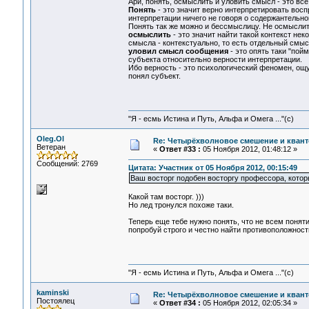
Ари, понять, осмыслить и уловить смысл - это все
Понять
- это значит верно интерпретировать восп
интерпретации ничего не говоря о содержантельной
Понять так же можно и бессмыслицу. Не осмыслить
осмыслить
- это значит найти такой контекст не
смысла - контекстуально, то есть отдельный смыс
уловил смысл сообщения
- это опять таки "пой
субъекта относительно верности интерпретации.
Ибо верность - это психологический феномен, ощу
понял субъект.
"Я - есмь Истина и Путь, Альфа и Омега ..."(с)
Oleg.Ol
Re: Четырёхволновое смешение и квант
Ветеран
«
Ответ #33 :
05 Ноября 2012, 01:48:12 »
Сообщений: 2769
Цитата: Участник от 05 Ноября 2012, 00:15:49
Ваш восторг подобен восторгу профессора, которы
Какой там восторг. )))
Но лед тронулся похоже таки.
Теперь еще тебе нужно понять, что не всем поня
попробуй строго и честно найти противоположност
"Я - есмь Истина и Путь, Альфа и Омега ..."(с)
kaminski
Re: Четырёхволновое смешение и квант
Постоялец
«
Ответ #34 :
05 Ноября 2012, 02:05:34 »