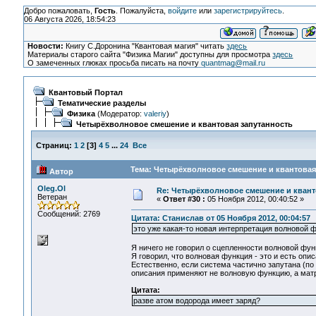
Добро пожаловать,
Гость
. Пожалуйста,
войдите
или
зарегистрируйтесь
.
06 Августа 2026, 18:54:23
Новости:
Книгу С.Доронина "Квантовая магия" читать
здесь
Материалы старого сайта "Физика Магии" доступны для просмотра
здесь
О замеченных глюках просьба писать на почту
quantmag@mail.ru
Квантовый Портал
Тематические разделы
Физика
(Модератор:
valeriy
)
Четырёхволновое смешение и квантовая запутанность
Страниц:
1
2
[
3
]
4
5
...
24
Все
Тема: Четырёхволновое смешение и квантовая 
Автор
Oleg.Ol
Re: Четырёхволновое смешение и квант
Ветеран
«
Ответ #30 :
05 Ноября 2012, 00:40:52 »
Сообщений: 2769
Цитата: Станислав от 05 Ноября 2012, 00:04:57
это уже какая-то новая интерпретация волновой 
Я ничего не говорил о сцепленности волновой функц
Я говорил, что волновая функция - это и есть опи
Естественно, если система частично запутана (по
описания применяют не волновую функцию, а матри
Цитата:
разве атом водорода имеет заряд?