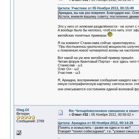
Цитата: Участник от 05 Ноября 2012, 00:15:49
Ариадна, вы как раз вовремя. Благодарю вас. Олег
Кстати, внемля вашему совету, постепенно движе
Это у него от иллюзии разделённости - не хочет 
А вообще было бы неплохо, чтоб кто-нить этот э
житейских понятных примерах
Я на коммент Станислава сейчас ориентируюсь:
"При достижении критической мощности излучен
и появлению новой четвертой волны на частоте
Вот какой на ум мне житейский пример пришёл.
Читаю форум Квантовый Портал - все здесь чего-то
Станислав - ω1
Олег Ол - ω2
Участник - ω3
Я, Ариадна, воспринимаю сообщения каждого как п
некую голографическую картинку синтеза всех этих
они описываются состоянием единой волновой ф
Oleg.Ol
Re: Четырёхволновое смешение и квант
Ветеран
«
Ответ #32 :
05 Ноября 2012, 00:56:02 »
Сообщений: 2769
Цитата: Ариадна от 05 Ноября 2012, 00:14:29
Понять и осмыслить - разве не одно и то же?
Говорят "понял собеседника", т.е. "уловил смысл 