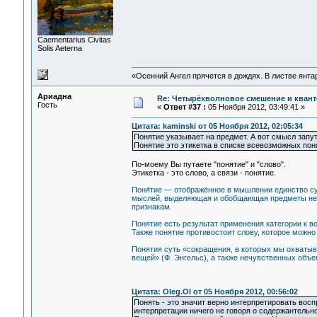
Сaementarius Civitas
Solis Aeterna
«Осенний Ангел прячется в дождях. В листве янтарн
Ариадна
Re: Четырёхволновое смешение и квант
Гость
«
Ответ #37 :
05 Ноября 2012, 03:49:41 »
Цитата: kaminski от 05 Ноября 2012, 02:05:34
Понятие указывает на предмет. А вот смысл запут
Понятие это этикетка в списке всевозможных поня
По-моему Вы путаете "понятие" и "слово".
Этикетка - это слово, а связи - понятие.
Поня́тие — отображённое в мышлении единство су
мыслей, выделяющая и обобщающая предметы неко
признакам.
Понятие есть результат применения категории к в
Также понятие противостоит слову, которое можно 
Понятия суть «сокращения, в которых мы охваты
вещей» (Ф. Энгельс), а также нечувственных объек
Цитата: Oleg.Ol от 05 Ноября 2012, 00:56:02
Понять - это значит верно интерпретировать вос
интерпретации ничего не говоря о содержантельно