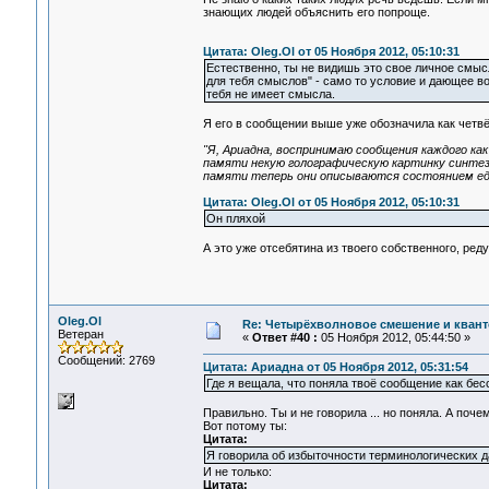
знающих людей объяснить его попроще.
Цитата: Oleg.Ol от 05 Ноября 2012, 05:10:31
Естественно, ты не видишь это свое личное смыс
для тебя смыслов" - само то условие и дающее в
тебя не имеет смысла.
Я его в сообщении выше уже обозначила как четв
"Я, Ариадна, воспринимаю сообщения каждого как
памяти некую голографическую картинку синтеза
памяти теперь они описываются состоянием ед
Цитата: Oleg.Ol от 05 Ноября 2012, 05:10:31
Он пляхой
А это уже отсебятина из твоего собственного, ре
Oleg.Ol
Re: Четырёхволновое смешение и квант
Ветеран
«
Ответ #40 :
05 Ноября 2012, 05:44:50 »
Сообщений: 2769
Цитата: Ариадна от 05 Ноября 2012, 05:31:54
Где я вещала, что поняла твоё сообщение как бе
Правильно. Ты и не говорила ... но поняла. А почем
Вот потому ты:
Цитата:
Я говорила об избыточности терминологических да
И не только:
Цитата: