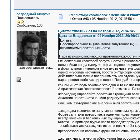
безродный Кикутиё
Re: Четырёхволновое смешение и квант
Пользователь
«
Ответ #43 :
05 Ноября 2012, 07:45:56 »
Сообщений: 136
Цитата: Участник от 04 Ноября 2012, 21:47:45
Цитата: Владислав от 04 Ноября 2012, 20:46:01
Цитата:
Несепарабельность (квантовая запутанность) —
независимые составные части.
Пара взаимоисключающих противоположностей, напр
Относительно квантовой запутанности я рисовал 
нелинейная среда (модулятор) и входное синусоид
...эхо эры хризантем...
в фрактальном n-мерном мире пусть читатель дом
один(синусоида несущей), просто он "деформиров
действительно можно воспринимать как отдельную
пара проявит себя как одно целое. Передайте эне
как-бы и нет, ведь боковые это одна и та же части
А практическая "сверхсветовость" возможна. Разн
что угодно) управляйте роботами строящими базу 
Аналогия не есть истина. Моя радиогубительская 
слишком эзотерические аналогии а-ля запутанная
...еще одна технически-запутанная система должн
Фурье запутаны потому как в идее мы ищем корре
всегда конечен и бесконечные функции домножают
Кстати, на примере Фурье часто проводят прямую 
то забывают досказать, что вместо того что-бы к
преобразовании базисные функции конечны, коррел
...кстати, читал я что-то объяснения (на русском,