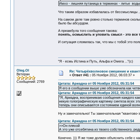
Имхо - лишняя путаница в терминах - литье вод
Что таким образом избавлалась от бессмыслицы ..
На самом деле там ровно столько терминов скольк
было бы абсурдом.
А преамбула того сообщения такова:
понять, осмыслить и уловить смысл - это все 
И ситуация сложилась так, что мы с тобой это пол
"Я - есмь Истина и Путь, Альфа и Омега ..."(с)
Oleg.Ol
Re: Четырёхволновое смешение и квант
Ветеран
«
Ответ #41 :
05 Ноября 2012, 06:03:37 »
Сообщений: 2769
Цитата: Ариадна от 05 Ноября 2012, 05:31:54
Я его в сообщении выше уже обозначила как четв
Цитата: Ариадна от 05 Ноября 2012, 05:31:54
"Я, Ариадна, воспринимаю сообщения каждого как 
некую голографическую картинку синтеза всех эти
теперь они описываются состоянием единой волн
Ну и замечательно! Ты замечательная "квантово-з
Цитата: Ариадна от 05 Ноября 2012, 05:31:54
>>Он пляхой
А это уже отсебятина из твоего собственного, р
Конечно. ))) Я же тоже должен объяснить себе с к