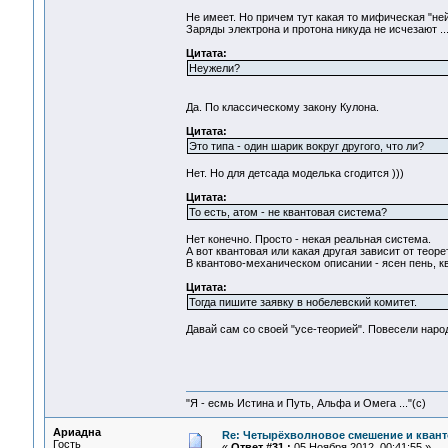
Не имеет. Но причем тут какая то мифическая "ней
Заряды электрона и протона никуда не исчезают ..
Цитата:
Неужели?
Да. По классическому закону Кулона.
Цитата:
Это типа - один шарик вокруг другого, что ли?
Нет. Но для детсада моделька сгодится )))
Цитата:
То есть, атом - не квантовая система?
Нет конечно. Просто - некая реальная система.
А вот квантовая или какая другая зависит от теор
В квантово-механическом описании - ясен пень, кв
Цитата:
Тогда пишите заявку в нобелевский комитет.
Давай сам со своей "усе-теорией". Повесели народ.
"Я - есмь Истина и Путь, Альфа и Омега ..."(с)
Ариадна
Re: Четырёхволновое смешение и квант
Гость
«
Ответ #31 :
05 Ноября 2012, 00:41:55 »