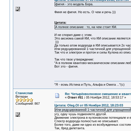
фигня - это модель Бора.
Финя не фигня. Но есть. О чем и речь )))
Цитата:
А полное описание - то, на чем стоит КМ.
И не спорил даже с этим.
Это аксиома самой КМ, что КМ описание является
)))
Да только атом водорода в КМ описывается 2х час
Или редуцированной 1-частичной для упрощенной 
Так что и электрон и протон и силы Кулона из опис
Так что твое утверждение:
"А в полном квантово-механическом описании любог
Вот это - фигня.
"Я - есмь Истина и Путь, Альфа и Омега ..."(с)
Станислав
Re: Четырёхволновое смешение и квант
Ветеран
«
Ответ #51 :
05 Ноября 2012, 18:53:17 »
Сообщений: 867
Цитата: Oleg.Ol от 05 Ноября 2012, 18:23:03
Или редуцированной 1-частичной для упрощенной
угу, одну чушь подменяете другой.
Движение электрона в кулоновском потенциале и е
Спектр водорода полностью не описывает.
Более того, даже ни одно из возбужденных состоян
Так, бред дилетанта.