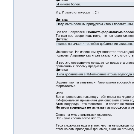
И ничего более.
Угу. И закусил огурцом ... )))
Цитата:
Надо быть полным придурком чтобы полагать КМ-
Вот вот. Запутался.
Полнота формализма вообще
Ты сам противоречишь тому, что повторил как поп
Цитата:
полное означает, что любое добавление излишне.
Именно так. Но излишним тут является только доб
полноты. А признак как я уже сказал - это отсу
И вес это совершенно не касается предмета опис
применить к любому предмету.
Цитата:
Типа добавления в КМ-описание атома водорода в
Видишь, как ты запутался.
Твои атома водорода в
формализма.
Итак.
Вот и проявилась наконец у тебя снова наглядно 
КМ-формализм применяют для описания атома во
Атом водорода - это феномен ... и просто не мо
Но атом водорода не исчезает из процесса и р
Опять ты мух с котлетами скрестил.
Это - уже хроническое что то.
Твоя сложность еще и в том, что ты не можешь по
столько сам природный феномен, сколько его мод