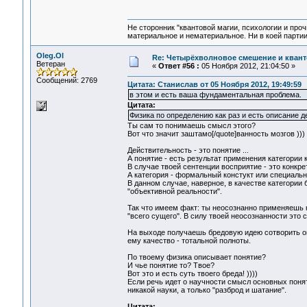
Не сторонник "квантовой магии, психологии и проч
материальное и нематериальное. Ни в коей партии
Oleg.Ol
Re: Четырёхволновое смешение и квант
Ветеран
«
Ответ #56 :
05 Ноября 2012, 21:04:50 »
Сообщений: 2769
Цитата: Станислав от 05 Ноября 2012, 19:49:59
в этом и есть ваша фундаментальная проблема.
Цитата:
Физика по определению как раз и есть описание д
Ты сам то понимаешь смысл этого?
Вот что значит заштамо[/quote]ванность мозгов )))
Действительность - это понятие ...
А понятие - есть результат применения категории 
В случае твоей сентенции восприятие - это конкре
А категория - формальный констукт или специальн
В данном случае, наверное, в качестве категори
"объективной реальности".
Так что имеем факт: ты неосознанно применяешь
"всего сущего". В силу твоей неосознанности это
На выходе получаешь бредовую идею сотворить о
ему качество - тотальной полноты.
По твоему физика описывает понятие?
И чье понятие то? Твое?
Вот это и есть суть твоего бреда! ))))
Если речь идет о научности смысл основных поняти
никакой науки, а только "разброд и шатание".
Цитата: