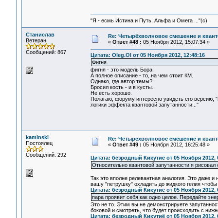
"Я - есмь Истина и Путь, Альфа и Омега ..."(с)
Станислав
Re: Четырёхволновое смешение и квант
Ветеран
«
Ответ #48 :
05 Ноября 2012, 15:07:34 »
Сообщений: 867
Цитата: Oleg.Ol от 05 Ноября 2012, 12:48:16
Фигня.
фигня - это модель Бора.
А полное описание - то, на чем стоит КМ.
Однако, где автор темы?
Бросил кость - и в кусты.
Не есть хорошо.
Полагаю, форуму интересно увидеть его версию,
логики эффекта квантовой запутанности..."
kaminski
Re: Четырёхволновое смешение и квант
Постоялец
«
Ответ #49 :
05 Ноября 2012, 16:25:48 »
Сообщений: 292
Цитата: безродный Кикутиё от 05 Ноября 2012, 
Относительно квантовой запутанности я рисовал
Так это вполне релевантная аналогия. Это даже и
вашу "петрушку" охладить до жидкого гелия чтоб
Цитата: безродный Кикутиё от 05 Ноября 2012, 
пара проявит себя как одно целое. Передайте эне
Это не то. Этим вы не демонстрируете запутаннос
боковой и смотреть, что будет происходить с нижн
Цитата: безродный Кикутиё от 05 Ноября 2012, 