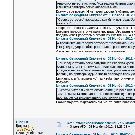
Аналогия не есть истина. Моя радиогубительская 
слишком эзотерические аналогии а-ля
Всему свое время. И не такая уж она "губителская
Цитата: безродный Кикутиё от 05 Ноября 2012, 
"Сверхсветового" парадокса как-бы и нет, ведь бо
сказать?
Сверхсветового парадокса в любом случае нет. Г
Боковые полосы это не одна частица. Это разные 
предпочитает работать в терминах состояний. А ч
Цитата: безродный Кикутиё от 05 Ноября 2012, 
А практическая "сверхсветовость" возможна. Раз
что угодно) управляйте роботами строящими базу
А вот это, как раз, невозможно, к сожалению...
Цитата: безродный Кикутиё от 05 Ноября 2012, 
...еще одна технически-запутанная система долж
Фурье запутаны потому как в идее мы ищем корр
всегда конечен и бесконечные функции домножают
Кстати, на примере Фурье часто проводят прямую
Вы написали "специально" так чтобы никто ничего 
подхода.
Цитата: безродный Кикутиё от 05 Ноября 2012, 
...кстати, читал я что-то объяснения (на русском,
там не нарушается запрет на сверхсветовую скоро
доставляется информация о состоянии системы...
Если владеете формализмом КМ, то легко показать
Oleg.Ol
Re: Четырёхволновое смешение и квант
Ветеран
«
Ответ #50 :
05 Ноября 2012, 18:23:03 »
Сообщений: 2769
Цитата: Станислав от 05 Ноября 2012, 15:07:34