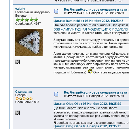
"Я - есмь Истина и Путь, Альфа и Омега ..."(с)
valeriy
Re: Четырёхволновое смешение и квант
Глобальный модератор
«
Ответ #53 :
05 Ноября 2012, 19:38:02 »
Ветеран
Цитата: kaminski от 05 Ноября 2012, 16:25:48
Сообщений: 4167
Так это вполне релевантная аналогия. Это даже и
DSB – АМПЛИТУДНАЯ МОДУЛЯЦИЯ С ПОДАВЛ
того она не имеет ни какого отношения к запутанно
Запутанность возникает между сигналами с одина
отношение к самой частоте сигнала. Таким призн
источником, излучающем набор этих сигналов.
А вот далее начинаются манипуляции КМ-щиков, с
камня. Прежде всего, свято веруя в чудодействен
проведены какие-либо измерения, они ничего не з
как они мгновенно узнают о признаках всех остал
интерес отхватить грант на пропитание от какого-
глядишь и Нобелевка).
Опять же на дворе кризи
Станислав
Re: Четырёхволновое смешение и квант
Ветеран
«
Ответ #54 :
05 Ноября 2012, 19:49:59 »
Сообщений: 867
Цитата: Oleg.Ol от 05 Ноября 2012, 19:35:19
Да мне насрать что оно там не описывает.
в этом и есть ваша фундаментальная проблема.
Физика по определению как раз и есть описание д
И ничего более.
Я вообще не знаю как иначе можно ориентироватьс
Цитата: Oleg.Ol от 05 Ноября 2012, 19:35:19