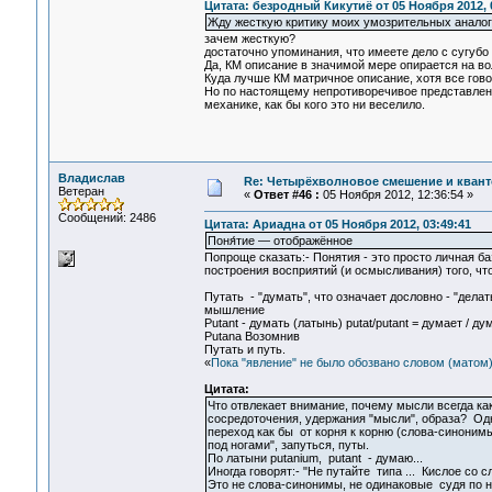
Цитата: безродный Кикутиё от 05 Ноября 2012, 
Жду жесткую критику моих умозрительных аналог
зачем жесткую?
достаточно упоминания, что имеете дело с сугуб
Да, КМ описание в значимой мере опирается на во
Куда лучше КМ матричное описание, хотя все гово
Но по настоящему непротиворечивое представлени
механике, как бы кого это ни веселило.
Владислав
Re: Четырёхволновое смешение и квант
Ветеран
«
Ответ #46 :
05 Ноября 2012, 12:36:54 »
Сообщений: 2486
Цитата: Ариадна от 05 Ноября 2012, 03:49:41
Поня́тие — отображённое
Попроще сказать:- Понятия - это просто личная б
построения восприятий (и осмысливания) того, что
Путать - "думать", что означает дословно - "делать
мышление
Putant - думать (латынь) putat/putant = думает /
Putanа Возомнив
Путать и путь.
«
Пока "явление" не было обозвано словом (матом
Цитата:
Что отвлекает внимание, почему мысли всегда как
сосредоточения, удержания "мысли", образа? Од
переход как бы от корня к корню (слова-синонимы
под ногами", запуться, путы.
По латыни putanium, putant - думаю...
Иногда говорят:- "Не путайте типа ... Кислое со с
Это не слова-синонимы, не одинаковые судя по н