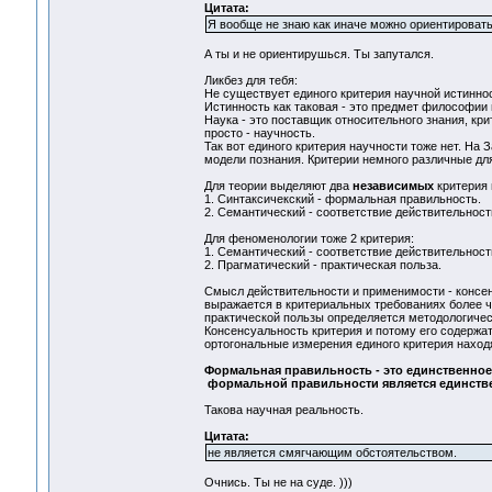
Цитата:
Я вообще не знаю как иначе можно ориентировать
А ты и не ориентирушься. Ты запутался.
Ликбез для тебя:
Не существует единого критерия научной истинно
Истинность как таковая - это предмет философии 
Наука - это поставщик относительного знания, кри
просто - научность.
Так вот единого критерия научности тоже нет. На
модели познания. Критерии немного различные дл
Для теории выделяют два
независимых
критерия 
1. Синтаксичекский - формальная правильность.
2. Семантический - соответствие действительност
Для феноменологии тоже 2 критерия:
1. Семантический - соответствие действительност
2. Прагматический - практическая польза.
Смысл действительности и применимости - консе
выражается в критериальных требованиях более ч
практической пользы определяется методологичес
Консенсуальность критерия и потому его содержат
ортогональные измерения единого критерия наход
Формальная правильность - это единственное
формальной правильности является единств
Такова научная реальность.
Цитата:
не является смягчающим обстоятельством.
Очнись. Ты не на суде. )))