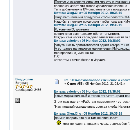
Полное описание не означает что оно описывает 
полное означает, что любое добавление излишне.
Типа добавления в КМ-описание атома водорода вс
Цитата: Oleg.Ol от 05 Ноября 2012, 19:35:19
Надо быть полным придурком чтобы полагать КМ
Надо быть полным придурком чтобы полагать КМ-о
Цитата: Oleg.Ol от 05 Ноября 2012, 19:35:19
Я, конечноЮ, дилетант
не является смягчающим обстоятельством.
Каждый сам несет свою долю ответственности за с
Цитата: valeriy от 05 Ноября 2012, 19:38:02
запутанность приготовляется одним когерентным 
А вот далее начинаются манипуляции КМ-щиков...
Все правильно, именно так.
П.С.
автор темы точно бежал в Израиль.
Владислав
Re: Четырёхволновое смешение и квант
Ветеран
«
Ответ #55 :
05 Ноября 2012, 21:03:41 »
Сообщений: 2486
Цитата: valeriy от 05 Ноября 2012, 19:38:02
стоит меркантильный интерес отхватить грант на
Это и называется «Работа в намерении» - устрем
"Нам подавай скандальных сцен да хлеба, На оста
Цитата: Oleg.Ol от 05 Ноября 2012, 19:35:19
Да мне насрать что оно там не описывает....
мозг попудрить, впарить чушь, с апломбом "з