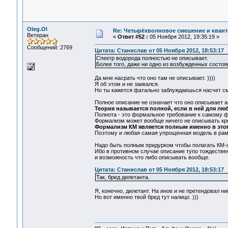
Oleg.Ol
Re: Четырёхволновое смешение и квант
Ветеран
«
Ответ #52 :
05 Ноября 2012, 19:35:19 »
Сообщений: 2769
Цитата: Станислав от 05 Ноября 2012, 18:53:17
Спектр водорода полностью не описывает.
Более того, даже ни одно из возбужденных состоя
Да мне насрать что оно там не описывает. ))))
Я об этом и не заикался.
Но ты кажется фатально заблуждаешься насчет см
Полное описание не означает что оно описывает а
Теория называется полной, если в ней для лю
Полнота - это формальное требование к самому фо
Формализм может вообще ничего не описывать кр
Формализм КМ является полным именно в эт
Поэтому и любая самая упрощенная модель в рамк
Надо быть полным придурком чтобы полагать КМ-
Ибо в противном случае описание тупо тождественно
и возможность что либо описывать вообще.
Цитата: Станислав от 05 Ноября 2012, 18:53:17
Так, бред дилетанта.
Я, конечно, дилетант. На иное и не претендовал ни
Но вот именно твой бред тут налицо. )))