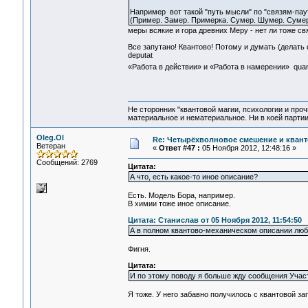
Например вот такой "путь мысли" по "связям-пау
(Пример. Замер. Примерка. Сумер. Шумер. Сумер
меры всякие и гора древних Меру - нет ли тоже св
Все запутано! Квантово! Потому и думать (делать с
deputat
«Работа в действии» и «Работа в намерении» quan
Не сторонник "квантовой магии, психологии и проч
материальное и нематериальное. Ни в коей партии
Oleg.Ol
Re: Четырёхволновое смешение и квант
Ветеран
«
Ответ #47 :
05 Ноября 2012, 12:48:16 »
Сообщений: 2769
Цитата:
А что, есть какое-то иное описание?
Есть. Модель Бора, например.
В химии тоже иное описание.
Цитата: Станислав от 05 Ноября 2012, 11:54:50
А в полном квантово-механическом описании любог
Фигня.
Цитата:
И по этому поводу я больше жду сообщения Участ
Я тоже. У него забавно получилось с квантовой за