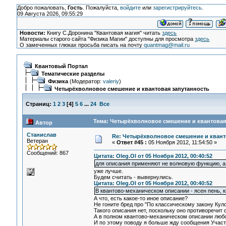
Добро пожаловать,
Гость
. Пожалуйста,
войдите
или
зарегистрируйтесь
.
09 Августа 2026, 09:55:29
Новости:
Книгу С.Доронина "Квантовая магия" читать
здесь
Материалы старого сайта "Физика Магии" доступны для просмотра
здесь
О замеченных глюках просьба писать на почту
quantmag@mail.ru
Квантовый Портал
Тематические разделы
Физика
(Модератор:
valeriy
)
Четырёхволновое смешение и квантовая запутанность
Страниц:
1
2
3
[
4
]
5
6
...
24
Все
Тема: Четырёхволновое смешение и квантовая 
Автор
Станислав
Re: Четырёхволновое смешение и квант
Ветеран
«
Ответ #45 :
05 Ноября 2012, 11:54:50 »
Сообщений: 867
Цитата: Oleg.Ol от 05 Ноября 2012, 00:40:52
для описания применяют не волновую функцию, а 
уже лучше.
Будем считать - вывернулись.
Цитата: Oleg.Ol от 05 Ноября 2012, 00:40:52
В квантово-механическом описании - ясен пень, к
А что, есть какое-то иное описание?
Не гоните бред про "По классическому закону Куло
Такого описания нет, поскольку оно противоречит 
А в полном квантово-механическом описании любого
И по этому поводу я больше жду сообщения Участ