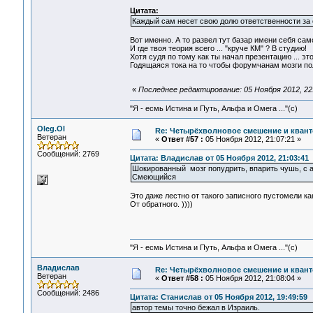
Цитата:
Каждый сам несет свою долю ответственности за 
Вот именно. А то развел тут базар имени себя само
И где твоя теория всего ... "круче КМ" ? В студию!
Хотя судя по тому как ты начал презентацию ... э
Годящаяся тока на то чтобы форумчанам мозги пол
«
Последнее редактирование: 05 Ноября 2012, 22:
"Я - есмь Истина и Путь, Альфа и Омега ..."(с)
Oleg.Ol
Re: Четырёхволновое смешение и квант
Ветеран
«
Ответ #57 :
05 Ноября 2012, 21:07:21 »
Сообщений: 2769
Цитата: Владислав от 05 Ноября 2012, 21:03:41
Шокированный мозг попудрить, впарить чушь, с ап
Смеющийся
Это даже лестно от такого записного пустомели к
От обратного. ))))
"Я - есмь Истина и Путь, Альфа и Омега ..."(с)
Владислав
Re: Четырёхволновое смешение и квант
Ветеран
«
Ответ #58 :
05 Ноября 2012, 21:08:04 »
Сообщений: 2486
Цитата: Станислав от 05 Ноября 2012, 19:49:59
автор темы точно бежал в Израиль.