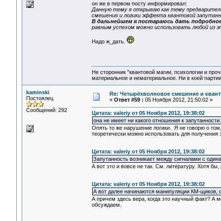
он же в первом посту информировал:
Данную тему я открываю как тему предварител
смешения и логики эффекта квантовой запутан
В дальнейшем я постараюсь дать подробное
равным успехом можно использовать любой из э
Надо ж_дать.
Не сторонник "квантовой магии, психологии и проч
материальное и нематериальное. Ни в коей партии
kaminski
Re: Четырёхволновое смешение и квант
Постоялец
«
Ответ #59 :
05 Ноября 2012, 21:50:02 »
Сообщений: 292
Цитата: valeriy от 05 Ноября 2012, 19:38:02
она не имеет ни какого отношения к запутанности.
Опять то же нарушение логики. Я не говорю о том
теоретически можно использовать для получения 
Цитата: valeriy от 05 Ноября 2012, 19:38:02
Запутанность возникает между сигналами с один
А вот это и вовсе не так. См. литературу. Хотя 
Цитата: valeriy от 05 Ноября 2012, 19:38:02
А вот далее начинаются манипуляции КМ-щиков, с
А причем здесь вера, когда это научный факт? А м
обсуждаем.