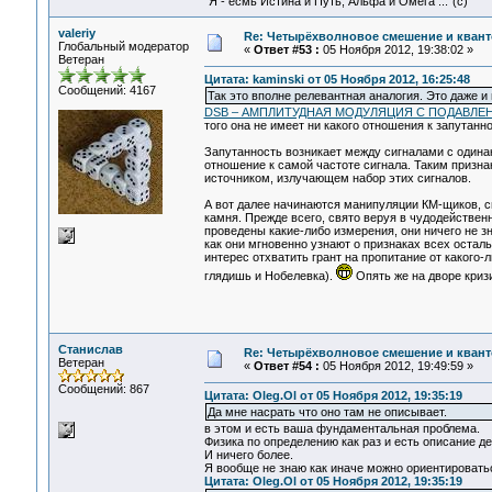
"Я - есмь Истина и Путь, Альфа и Омега ..."(с)
valeriy
Re: Четырёхволновое смешение и квант
Глобальный модератор
«
Ответ #53 :
05 Ноября 2012, 19:38:02 »
Ветеран
Цитата: kaminski от 05 Ноября 2012, 16:25:48
Сообщений: 4167
Так это вполне релевантная аналогия. Это даже и
DSB – АМПЛИТУДНАЯ МОДУЛЯЦИЯ С ПОДАВЛ
того она не имеет ни какого отношения к запутанно
Запутанность возникает между сигналами с одина
отношение к самой частоте сигнала. Таким призн
источником, излучающем набор этих сигналов.
А вот далее начинаются манипуляции КМ-щиков, с
камня. Прежде всего, свято веруя в чудодействен
проведены какие-либо измерения, они ничего не з
как они мгновенно узнают о признаках всех остал
интерес отхватить грант на пропитание от какого-
глядишь и Нобелевка).
Опять же на дворе кризи
Станислав
Re: Четырёхволновое смешение и квант
Ветеран
«
Ответ #54 :
05 Ноября 2012, 19:49:59 »
Сообщений: 867
Цитата: Oleg.Ol от 05 Ноября 2012, 19:35:19
Да мне насрать что оно там не описывает.
в этом и есть ваша фундаментальная проблема.
Физика по определению как раз и есть описание д
И ничего более.
Я вообще не знаю как иначе можно ориентироватьс
Цитата: Oleg.Ol от 05 Ноября 2012, 19:35:19