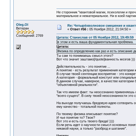
Не сторонник "квантовой магии, психологии и проч
материальное и нематериальное. Ни в коей партии
Oleg.Ol
Re: Четырёхволновое смешение и квант
Ветеран
«
Ответ #56 :
05 Ноября 2012, 21:04:50 »
Сообщений: 2769
Цитата: Станислав от 05 Ноября 2012, 19:49:59
в этом и есть ваша фундаментальная проблема.
Цитата:
Физика по определению как раз и есть описание д
Ты сам то понимаешь смысл этого?
Вот что значит заштамо[/quote]ванность мозгов )))
Действительность - это понятие ...
А понятие - есть результат применения категории 
В случае твоей сентенции восприятие - это конкре
А категория - формальный констукт или специальн
В данном случае, наверное, в качестве категори
"объективной реальности".
Так что имеем факт: ты неосознанно применяешь
"всего сущего". В силу твоей неосознанности это
На выходе получаешь бредовую идею сотворить о
ему качество - тотальной полноты.
По твоему физика описывает понятие?
И чье понятие то? Твое?
Вот это и есть суть твоего бреда! ))))
Если речь идет о научности смысл основных поняти
никакой науки, а только "разброд и шатание".
Цитата: