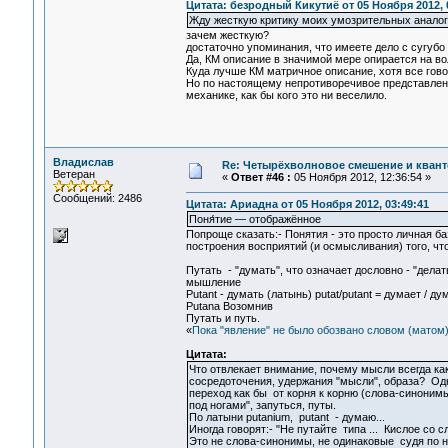
Цитата: безродный Кикутиё от 05 Ноября 2012, 
Жду жесткую критику моих умозрительных аналог
зачем жесткую?
достаточно упоминания, что имеете дело с сугуб
Да, КМ описание в значимой мере опирается на во
Куда лучше КМ матричное описание, хотя все гово
Но по настоящему непротиворечивое представлени
механике, как бы кого это ни веселило.
Владислав
Re: Четырёхволновое смешение и квант
Ветеран
«
Ответ #46 :
05 Ноября 2012, 12:36:54 »
Сообщений: 2486
Цитата: Ариадна от 05 Ноября 2012, 03:49:41
Поня́тие — отображённое
Попроще сказать:- Понятия - это просто личная б
построения восприятий (и осмысливания) того, что
Путать - "думать", что означает дословно - "делать
мышление
Putant - думать (латынь) putat/putant = думает /
Putanа Возомнив
Путать и путь.
«
Пока "явление" не было обозвано словом (матом
Цитата:
Что отвлекает внимание, почему мысли всегда как
сосредоточения, удержания "мысли", образа? Од
переход как бы от корня к корню (слова-синонимы
под ногами", запуться, путы.
По латыни putanium, putant - думаю...
Иногда говорят:- "Не путайте типа ... Кислое со с
Это не слова-синонимы, не одинаковые судя по н