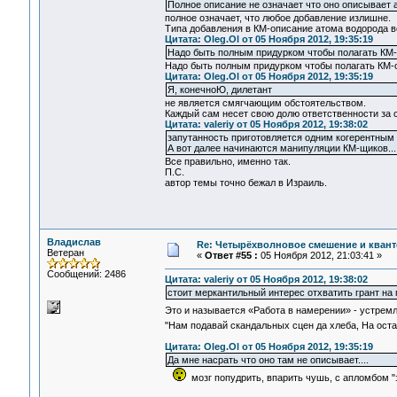
Полное описание не означает что оно описывает 
полное означает, что любое добавление излишне.
Типа добавления в КМ-описание атома водорода вс
Цитата: Oleg.Ol от 05 Ноября 2012, 19:35:19
Надо быть полным придурком чтобы полагать КМ
Надо быть полным придурком чтобы полагать КМ-о
Цитата: Oleg.Ol от 05 Ноября 2012, 19:35:19
Я, конечноЮ, дилетант
не является смягчающим обстоятельством.
Каждый сам несет свою долю ответственности за с
Цитата: valeriy от 05 Ноября 2012, 19:38:02
запутанность приготовляется одним когерентным 
А вот далее начинаются манипуляции КМ-щиков...
Все правильно, именно так.
П.С.
автор темы точно бежал в Израиль.
Владислав
Re: Четырёхволновое смешение и квант
Ветеран
«
Ответ #55 :
05 Ноября 2012, 21:03:41 »
Сообщений: 2486
Цитата: valeriy от 05 Ноября 2012, 19:38:02
стоит меркантильный интерес отхватить грант на
Это и называется «Работа в намерении» - устрем
"Нам подавай скандальных сцен да хлеба, На оста
Цитата: Oleg.Ol от 05 Ноября 2012, 19:35:19
Да мне насрать что оно там не описывает....
мозг попудрить, впарить чушь, с апломбом "з