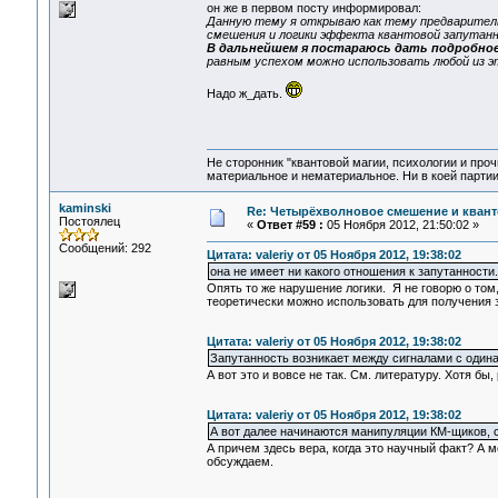
он же в первом посту информировал:
Данную тему я открываю как тему предварител
смешения и логики эффекта квантовой запутан
В дальнейшем я постараюсь дать подробное
равным успехом можно использовать любой из э
Надо ж_дать.
Не сторонник "квантовой магии, психологии и проч
материальное и нематериальное. Ни в коей партии
kaminski
Re: Четырёхволновое смешение и квант
Постоялец
«
Ответ #59 :
05 Ноября 2012, 21:50:02 »
Сообщений: 292
Цитата: valeriy от 05 Ноября 2012, 19:38:02
она не имеет ни какого отношения к запутанности.
Опять то же нарушение логики. Я не говорю о том
теоретически можно использовать для получения 
Цитата: valeriy от 05 Ноября 2012, 19:38:02
Запутанность возникает между сигналами с один
А вот это и вовсе не так. См. литературу. Хотя 
Цитата: valeriy от 05 Ноября 2012, 19:38:02
А вот далее начинаются манипуляции КМ-щиков, с
А причем здесь вера, когда это научный факт? А м
обсуждаем.