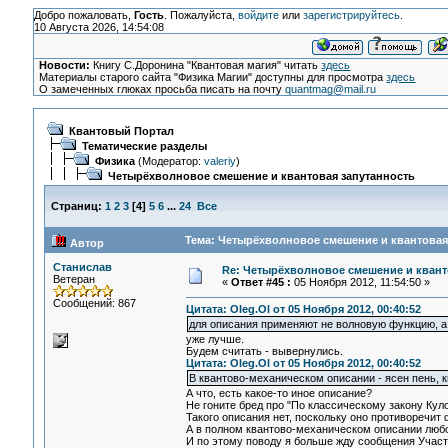
Добро пожаловать,
Гость
. Пожалуйста,
войдите
или
зарегистрируйтесь
.
10 Августа 2026, 14:54:08
Новости:
Книгу С.Доронина "Квантовая магия" читать
здесь
Материалы старого сайта "Физика Магии" доступны для просмотра
здесь
О замеченных глюках просьба писать на почту
quantmag@mail.ru
Квантовый Портал
Тематические разделы
Физика
(Модератор:
valeriy
)
Четырёхволновое смешение и квантовая запутанность
Страниц:
1
2
3
[
4
]
5
6
...
24
Все
Тема: Четырёхволновое смешение и квантовая 
Автор
Станислав
Re: Четырёхволновое смешение и квант
Ветеран
«
Ответ #45 :
05 Ноября 2012, 11:54:50 »
Сообщений: 867
Цитата: Oleg.Ol от 05 Ноября 2012, 00:40:52
для описания применяют не волновую функцию, а 
уже лучше.
Будем считать - вывернулись.
Цитата: Oleg.Ol от 05 Ноября 2012, 00:40:52
В квантово-механическом описании - ясен пень, к
А что, есть какое-то иное описание?
Не гоните бред про "По классическому закону Куло
Такого описания нет, поскольку оно противоречит 
А в полном квантово-механическом описании любого
И по этому поводу я больше жду сообщения Участ