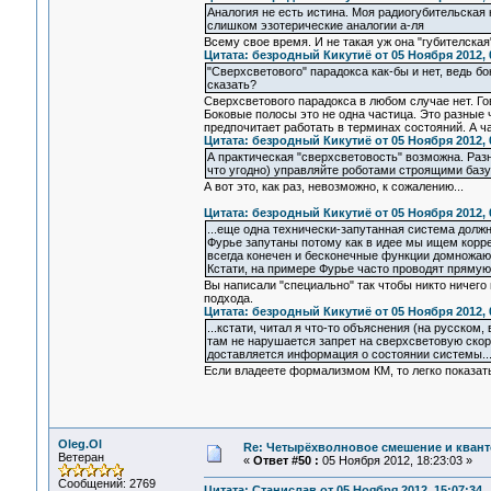
Аналогия не есть истина. Моя радиогубительская 
слишком эзотерические аналогии а-ля
Всему свое время. И не такая уж она "губителская
Цитата: безродный Кикутиё от 05 Ноября 2012, 
"Сверхсветового" парадокса как-бы и нет, ведь бо
сказать?
Сверхсветового парадокса в любом случае нет. Г
Боковые полосы это не одна частица. Это разные 
предпочитает работать в терминах состояний. А ч
Цитата: безродный Кикутиё от 05 Ноября 2012, 
А практическая "сверхсветовость" возможна. Раз
что угодно) управляйте роботами строящими базу
А вот это, как раз, невозможно, к сожалению...
Цитата: безродный Кикутиё от 05 Ноября 2012, 
...еще одна технически-запутанная система долж
Фурье запутаны потому как в идее мы ищем корр
всегда конечен и бесконечные функции домножают
Кстати, на примере Фурье часто проводят прямую
Вы написали "специально" так чтобы никто ничего 
подхода.
Цитата: безродный Кикутиё от 05 Ноября 2012, 
...кстати, читал я что-то объяснения (на русском,
там не нарушается запрет на сверхсветовую скоро
доставляется информация о состоянии системы...
Если владеете формализмом КМ, то легко показать
Oleg.Ol
Re: Четырёхволновое смешение и квант
Ветеран
«
Ответ #50 :
05 Ноября 2012, 18:23:03 »
Сообщений: 2769
Цитата: Станислав от 05 Ноября 2012, 15:07:34