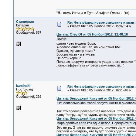
"Я - есмь Истина и Путь, Альфа и Омега ..."(с)
Станислав
Re: Четырёхволновое смешение и квант
Ветеран
«
Ответ #48 :
05 Ноября 2012, 15:07:34 »
Сообщений: 867
Цитата: Oleg.Ol от 05 Ноября 2012, 12:48:16
Фигня.
фигня - это модель Бора.
А полное описание - то, на чем стоит КМ.
Однако, где автор темы?
Бросил кость - и в кусты.
Не есть хорошо.
Полагаю, форуму интересно увидеть его версию,
логики эффекта квантовой запутанности..."
kaminski
Re: Четырёхволновое смешение и квант
Постоялец
«
Ответ #49 :
05 Ноября 2012, 16:25:48 »
Сообщений: 292
Цитата: безродный Кикутиё от 05 Ноября 2012, 
Относительно квантовой запутанности я рисовал
Так это вполне релевантная аналогия. Это даже и
вашу "петрушку" охладить до жидкого гелия чтоб
Цитата: безродный Кикутиё от 05 Ноября 2012, 
пара проявит себя как одно целое. Передайте эне
Это не то. Этим вы не демонстрируете запутаннос
боковой и смотреть, что будет происходить с нижн
Цитата: безродный Кикутиё от 05 Ноября 2012, 