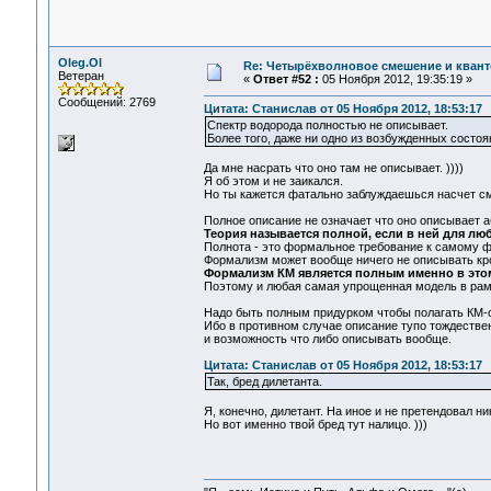
Oleg.Ol
Re: Четырёхволновое смешение и квант
Ветеран
«
Ответ #52 :
05 Ноября 2012, 19:35:19 »
Сообщений: 2769
Цитата: Станислав от 05 Ноября 2012, 18:53:17
Спектр водорода полностью не описывает.
Более того, даже ни одно из возбужденных состоя
Да мне насрать что оно там не описывает. ))))
Я об этом и не заикался.
Но ты кажется фатально заблуждаешься насчет см
Полное описание не означает что оно описывает а
Теория называется полной, если в ней для лю
Полнота - это формальное требование к самому фо
Формализм может вообще ничего не описывать кр
Формализм КМ является полным именно в эт
Поэтому и любая самая упрощенная модель в рамк
Надо быть полным придурком чтобы полагать КМ-
Ибо в противном случае описание тупо тождественно
и возможность что либо описывать вообще.
Цитата: Станислав от 05 Ноября 2012, 18:53:17
Так, бред дилетанта.
Я, конечно, дилетант. На иное и не претендовал ни
Но вот именно твой бред тут налицо. )))