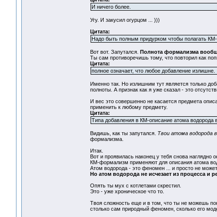
И ничего более.
Угу. И закусил огурцом ... )))
Цитата:
Надо быть полным придурком чтобы полагать КМ-
Вот вот. Запутался.
Полнота формализма вообще
Ты сам противоречишь тому, что повторил как поп
Цитата:
полное означает, что любое добавление излишне.
Именно так. Но излишним тут является только доб
полноты. А признак как я уже сказал - это отсу
И вес это совершенно не касается предмета опис
применить к любому предмету.
Цитата:
Типа добавления в КМ-описание атома водорода в
Видишь, как ты запутался.
Твои атома водорода в
формализма.
Итак.
Вот и проявилась наконец у тебя снова наглядно 
КМ-формализм применяют для описания атома во
Атом водорода - это феномен ... и просто не мо
Но атом водорода не исчезает из процесса и р
Опять ты мух с котлетами скрестил.
Это - уже хроническое что то.
Твоя сложность еще и в том, что ты не можешь по
столько сам природный феномен, сколько его мод