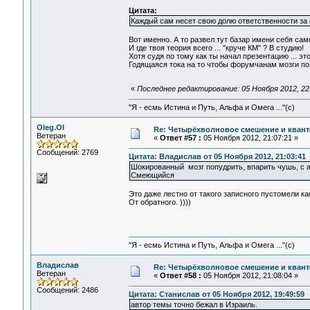
Цитата:
Каждый сам несет свою долю ответственности за 
Вот именно. А то развел тут базар имени себя само
И где твоя теория всего ... "круче КМ" ? В студию!
Хотя судя по тому как ты начал презентацию ... э
Годящаяся тока на то чтобы форумчанам мозги пол
«
Последнее редактирование: 05 Ноября 2012, 22:
"Я - есмь Истина и Путь, Альфа и Омега ..."(с)
Oleg.Ol
Re: Четырёхволновое смешение и квант
Ветеран
«
Ответ #57 :
05 Ноября 2012, 21:07:21 »
Сообщений: 2769
Цитата: Владислав от 05 Ноября 2012, 21:03:41
Шокированный мозг попудрить, впарить чушь, с ап
Смеющийся
Это даже лестно от такого записного пустомели к
От обратного. ))))
"Я - есмь Истина и Путь, Альфа и Омега ..."(с)
Владислав
Re: Четырёхволновое смешение и квант
Ветеран
«
Ответ #58 :
05 Ноября 2012, 21:08:04 »
Сообщений: 2486
Цитата: Станислав от 05 Ноября 2012, 19:49:59
автор темы точно бежал в Израиль.