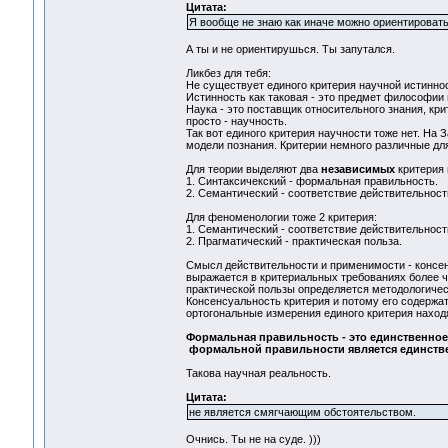
Цитата:
Я вообще не знаю как иначе можно ориентировать
А ты и не ориентирушься. Ты запутался.
Ликбез для тебя:
Не существует единого критерия научной истинно
Истинность как таковая - это предмет философии 
Наука - это поставщик относительного знания, кри
просто - научность.
Так вот единого критерия научности тоже нет. На
модели познания. Критерии немного различные дл
Для теории выделяют два
независимых
критерия 
1. Синтаксичекский - формальная правильность.
2. Семантический - соответствие действительност
Для феноменологии тоже 2 критерия:
1. Семантический - соответствие действительност
2. Прагматический - практическая польза.
Смысл действительности и применимости - консе
выражается в критериальных требованиях более ч
практической пользы определяется методологичес
Консенсуальность критерия и потому его содержат
ортогональные измерения единого критерия наход
Формальная правильность - это единственное
формальной правильности является единств
Такова научная реальность.
Цитата:
не является смягчающим обстоятельством.
Очнись. Ты не на суде. )))