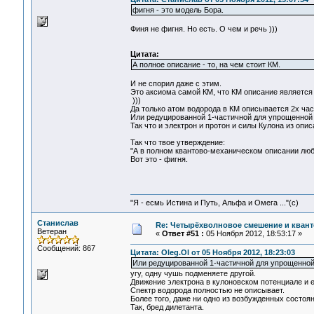
фигня - это модель Бора.
Финя не фигня. Но есть. О чем и речь )))
Цитата:
А полное описание - то, на чем стоит КМ.
И не спорил даже с этим.
Это аксиома самой КМ, что КМ описание является
)))
Да только атом водорода в КМ описывается 2х час
Или редуцированной 1-частичной для упрощенной 
Так что и электрон и протон и силы Кулона из опис
Так что твое утверждение:
"А в полном квантово-механическом описании любог
Вот это - фигня.
"Я - есмь Истина и Путь, Альфа и Омега ..."(с)
Станислав
Re: Четырёхволновое смешение и квант
Ветеран
«
Ответ #51 :
05 Ноября 2012, 18:53:17 »
Сообщений: 867
Цитата: Oleg.Ol от 05 Ноября 2012, 18:23:03
Или редуцированной 1-частичной для упрощенной
угу, одну чушь подменяете другой.
Движение электрона в кулоновском потенциале и е
Спектр водорода полностью не описывает.
Более того, даже ни одно из возбужденных состоян
Так, бред дилетанта.