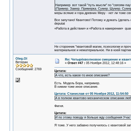
Например вот такой "путь мысли" по "связям-пау
(Пример. Замер. Примерка. Сумер. Шумер. Сумер
меры всякие и гора древних Меру - нет ли тоже св
Все запутано! Квантово! Потому и думать (делать с
deputat
«Работа в действии» и «Работа в намерении» quan
Не сторонник "квантовой магии, психологии и проч
материальное и нематериальное. Ни в коей партии
Oleg.Ol
Re: Четырёхволновое смешение и квант
Ветеран
«
Ответ #47 :
05 Ноября 2012, 12:48:16 »
Сообщений: 2769
Цитата:
А что, есть какое-то иное описание?
Есть. Модель Бора, например.
В химии тоже иное описание.
Цитата: Станислав от 05 Ноября 2012, 11:54:50
А в полном квантово-механическом описании любог
Фигня.
Цитата:
И по этому поводу я больше жду сообщения Участ
Я тоже. У него забавно получилось с квантовой за