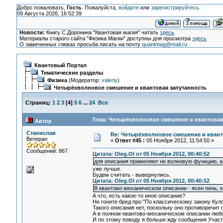
Добро пожаловать,
Гость
. Пожалуйста,
войдите
или
зарегистрируйтесь
.
09 Августа 2026, 16:52:39
Новости:
Книгу С.Доронина "Квантовая магия" читать
здесь
Материалы старого сайта "Физика Магии" доступны для просмотра
здесь
О замеченных глюках просьба писать на почту
quantmag@mail.ru
Квантовый Портал
Тематические разделы
Физика
(Модератор:
valeriy
)
Четырёхволновое смешение и квантовая запутанность
Страниц:
1
2
3
[
4
]
5
6
...
24
Все
Тема: Четырёхволновое смешение и квантовая 
Автор
Станислав
Re: Четырёхволновое смешение и квант
Ветеран
«
Ответ #45 :
05 Ноября 2012, 11:54:50 »
Сообщений: 867
Цитата: Oleg.Ol от 05 Ноября 2012, 00:40:52
для описания применяют не волновую функцию, а 
уже лучше.
Будем считать - вывернулись.
Цитата: Oleg.Ol от 05 Ноября 2012, 00:40:52
В квантово-механическом описании - ясен пень, к
А что, есть какое-то иное описание?
Не гоните бред про "По классическому закону Куло
Такого описания нет, поскольку оно противоречит 
А в полном квантово-механическом описании любого
И по этому поводу я больше жду сообщения Участ