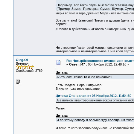
Например вот такой "путь мысли" по "связям-пау
(Пример. Замер. Примерка. Сумер. Шумер. Сумер
меры всякие и гора древних Меру - нет ли тоже св
Все запутано! Квантово! Потому и думать (делать с
deputat
«Работа в действии» и «Работа в намерении» quan
Не сторонник "квантовой магии, психологии и проч
материальное и нематериальное. Ни в коей партии
Oleg.Ol
Re: Четырёхволновое смешение и квант
Ветеран
«
Ответ #47 :
05 Ноября 2012, 12:48:16 »
Сообщений: 2769
Цитата:
А что, есть какое-то иное описание?
Есть. Модель Бора, например.
В химии тоже иное описание.
Цитата: Станислав от 05 Ноября 2012, 11:54:50
А в полном квантово-механическом описании любог
Фигня.
Цитата:
И по этому поводу я больше жду сообщения Участ
Я тоже. У него забавно получилось с квантовой за