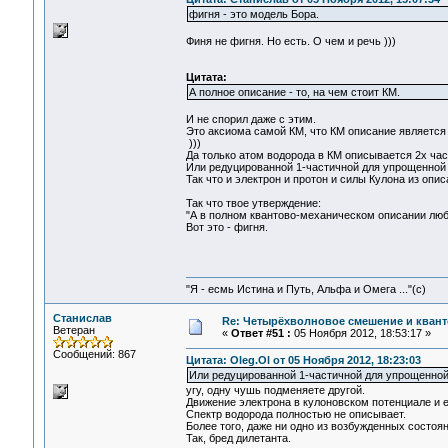
фигня - это модель Бора.
Финя не фигня. Но есть. О чем и речь )))
Цитата:
А полное описание - то, на чем стоит КМ.
И не спорил даже с этим.
Это аксиома самой КМ, что КМ описание является
)))
Да только атом водорода в КМ описывается 2х час
Или редуцированной 1-частичной для упрощенной 
Так что и электрон и протон и силы Кулона из опис
Так что твое утверждение:
"А в полном квантово-механическом описании любог
Вот это - фигня.
"Я - есмь Истина и Путь, Альфа и Омега ..."(с)
Станислав
Re: Четырёхволновое смешение и квант
Ветеран
«
Ответ #51 :
05 Ноября 2012, 18:53:17 »
Сообщений: 867
Цитата: Oleg.Ol от 05 Ноября 2012, 18:23:03
Или редуцированной 1-частичной для упрощенной
угу, одну чушь подменяете другой.
Движение электрона в кулоновском потенциале и е
Спектр водорода полностью не описывает.
Более того, даже ни одно из возбужденных состоян
Так, бред дилетанта.