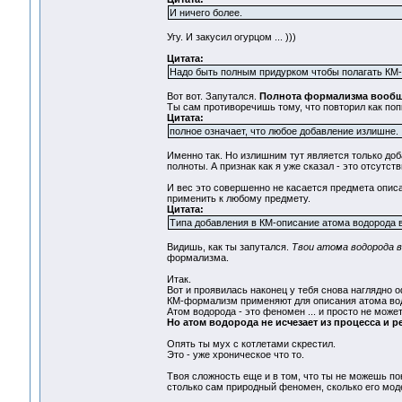
И ничего более.
Угу. И закусил огурцом ... )))
Цитата:
Надо быть полным придурком чтобы полагать КМ-
Вот вот. Запутался.
Полнота формализма вообще
Ты сам противоречишь тому, что повторил как поп
Цитата:
полное означает, что любое добавление излишне.
Именно так. Но излишним тут является только доб
полноты. А признак как я уже сказал - это отсу
И вес это совершенно не касается предмета опис
применить к любому предмету.
Цитата:
Типа добавления в КМ-описание атома водорода в
Видишь, как ты запутался.
Твои атома водорода в
формализма.
Итак.
Вот и проявилась наконец у тебя снова наглядно 
КМ-формализм применяют для описания атома во
Атом водорода - это феномен ... и просто не мо
Но атом водорода не исчезает из процесса и р
Опять ты мух с котлетами скрестил.
Это - уже хроническое что то.
Твоя сложность еще и в том, что ты не можешь по
столько сам природный феномен, сколько его мод