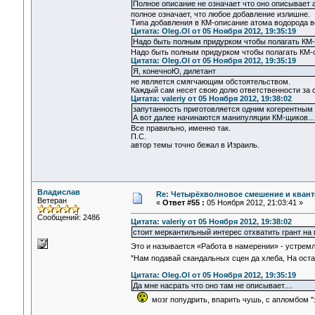
Полное описание не означает что оно описывает 
полное означает, что любое добавление излишне.
Типа добавления в КМ-описание атома водорода вс
Цитата: Oleg.Ol от 05 Ноября 2012, 19:35:19
Надо быть полным придурком чтобы полагать КМ
Надо быть полным придурком чтобы полагать КМ-о
Цитата: Oleg.Ol от 05 Ноября 2012, 19:35:19
Я, конечноЮ, дилетант
не является смягчающим обстоятельством.
Каждый сам несет свою долю ответственности за с
Цитата: valeriy от 05 Ноября 2012, 19:38:02
запутанность приготовляется одним когерентным 
А вот далее начинаются манипуляции КМ-щиков...
Все правильно, именно так.
П.С.
автор темы точно бежал в Израиль.
Владислав
Re: Четырёхволновое смешение и квант
Ветеран
«
Ответ #55 :
05 Ноября 2012, 21:03:41 »
Сообщений: 2486
Цитата: valeriy от 05 Ноября 2012, 19:38:02
стоит меркантильный интерес отхватить грант на
Это и называется «Работа в намерении» - устрем
"Нам подавай скандальных сцен да хлеба, На оста
Цитата: Oleg.Ol от 05 Ноября 2012, 19:35:19
Да мне насрать что оно там не описывает....
мозг попудрить, впарить чушь, с апломбом "з