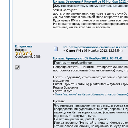
Цитата: безродный Кикутиё от 05 Ноября 2012, 
Жду жесткую критику моих умозрительных аналог
зачем жесткую?
достаточно упоминания, что имеете дело с сугуб
Да, КМ описание в значимой мере опирается на во
Куда лучше КМ матричное описание, хотя все гово
Но по настоящему непротиворечивое представлени
механике, как бы кого это ни веселило.
Владислав
Re: Четырёхволновое смешение и квант
Ветеран
«
Ответ #46 :
05 Ноября 2012, 12:36:54 »
Сообщений: 2486
Цитата: Ариадна от 05 Ноября 2012, 03:49:41
Поня́тие — отображённое
Попроще сказать:- Понятия - это просто личная б
построения восприятий (и осмысливания) того, что
Путать - "думать", что означает дословно - "делать
мышление
Putant - думать (латынь) putat/putant = думает /
Putanа Возомнив
Путать и путь.
«
Пока "явление" не было обозвано словом (матом
Цитата:
Что отвлекает внимание, почему мысли всегда как
сосредоточения, удержания "мысли", образа? Од
переход как бы от корня к корню (слова-синонимы
под ногами", запуться, путы.
По латыни putanium, putant - думаю...
Иногда говорят:- "Не путайте типа ... Кислое со с
Это не слова-синонимы, не одинаковые судя по н