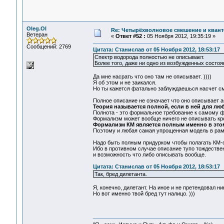
Oleg.Ol
Re: Четырёхволновое смешение и квант
Ветеран
«
Ответ #52 :
05 Ноября 2012, 19:35:19 »
Сообщений: 2769
Цитата: Станислав от 05 Ноября 2012, 18:53:17
Спектр водорода полностью не описывает.
Более того, даже ни одно из возбужденных состоя
Да мне насрать что оно там не описывает. ))))
Я об этом и не заикался.
Но ты кажется фатально заблуждаешься насчет см
Полное описание не означает что оно описывает а
Теория называется полной, если в ней для лю
Полнота - это формальное требование к самому фо
Формализм может вообще ничего не описывать кр
Формализм КМ является полным именно в эт
Поэтому и любая самая упрощенная модель в рамк
Надо быть полным придурком чтобы полагать КМ-
Ибо в противном случае описание тупо тождественно
и возможность что либо описывать вообще.
Цитата: Станислав от 05 Ноября 2012, 18:53:17
Так, бред дилетанта.
Я, конечно, дилетант. На иное и не претендовал ни
Но вот именно твой бред тут налицо. )))