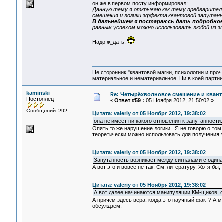
он же в первом посту информировал:
Данную тему я открываю как тему предварител
смешения и логики эффекта квантовой запутан
В дальнейшем я постараюсь дать подробное
равным успехом можно использовать любой из э
Надо ж_дать.
Не сторонник "квантовой магии, психологии и проч
материальное и нематериальное. Ни в коей партии
kaminski
Re: Четырёхволновое смешение и квант
Постоялец
«
Ответ #59 :
05 Ноября 2012, 21:50:02 »
Сообщений: 292
Цитата: valeriy от 05 Ноября 2012, 19:38:02
она не имеет ни какого отношения к запутанности.
Опять то же нарушение логики. Я не говорю о том
теоретически можно использовать для получения 
Цитата: valeriy от 05 Ноября 2012, 19:38:02
Запутанность возникает между сигналами с один
А вот это и вовсе не так. См. литературу. Хотя 
Цитата: valeriy от 05 Ноября 2012, 19:38:02
А вот далее начинаются манипуляции КМ-щиков, с
А причем здесь вера, когда это научный факт? А м
обсуждаем.