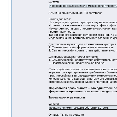
Цитата:
Я вообще не знаю как иначе можно ориентировать
А ты и не ориентирушься. Ты запутался.
Ликбез для тебя:
Не существует единого критерия научной истинно
Истинность как таковая - это предмет философии 
Наука - это поставщик относительного знания, кри
просто - научность.
Так вот единого критерия научности тоже нет. На
модели познания. Критерии немного различные дл
Для теории выделяют два
независимых
критерия 
1. Синтаксичекский - формальная правильность.
2. Семантический - соответствие действительност
Для феноменологии тоже 2 критерия:
1. Семантический - соответствие действительност
2. Прагматический - практическая польза.
Смысл действительности и применимости - консе
выражается в критериальных требованиях более ч
практической пользы определяется методологичес
Консенсуальность критерия и потому его содержат
ортогональные измерения единого критерия наход
Формальная правильность - это единственное
формальной правильности является единств
Такова научная реальность.
Цитата:
не является смягчающим обстоятельством.
Очнись. Ты не на суде. )))