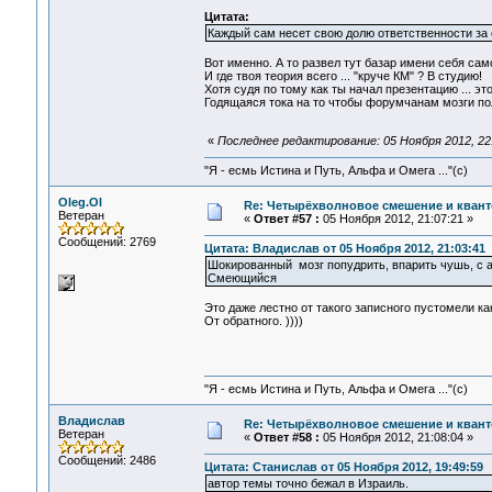
Цитата:
Каждый сам несет свою долю ответственности за 
Вот именно. А то развел тут базар имени себя само
И где твоя теория всего ... "круче КМ" ? В студию!
Хотя судя по тому как ты начал презентацию ... э
Годящаяся тока на то чтобы форумчанам мозги пол
«
Последнее редактирование: 05 Ноября 2012, 22:
"Я - есмь Истина и Путь, Альфа и Омега ..."(с)
Oleg.Ol
Re: Четырёхволновое смешение и квант
Ветеран
«
Ответ #57 :
05 Ноября 2012, 21:07:21 »
Сообщений: 2769
Цитата: Владислав от 05 Ноября 2012, 21:03:41
Шокированный мозг попудрить, впарить чушь, с ап
Смеющийся
Это даже лестно от такого записного пустомели к
От обратного. ))))
"Я - есмь Истина и Путь, Альфа и Омега ..."(с)
Владислав
Re: Четырёхволновое смешение и квант
Ветеран
«
Ответ #58 :
05 Ноября 2012, 21:08:04 »
Сообщений: 2486
Цитата: Станислав от 05 Ноября 2012, 19:49:59
автор темы точно бежал в Израиль.