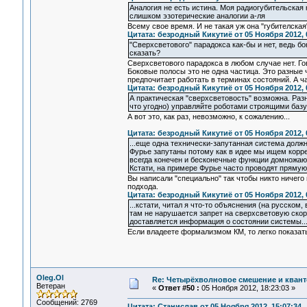
Аналогия не есть истина. Моя радиогубительская 
слишком эзотерические аналогии а-ля
Всему свое время. И не такая уж она "губителская
Цитата: безродный Кикутиё от 05 Ноября 2012, 
"Сверхсветового" парадокса как-бы и нет, ведь бо
сказать?
Сверхсветового парадокса в любом случае нет. Г
Боковые полосы это не одна частица. Это разные 
предпочитает работать в терминах состояний. А ч
Цитата: безродный Кикутиё от 05 Ноября 2012, 
А практическая "сверхсветовость" возможна. Раз
что угодно) управляйте роботами строящими базу
А вот это, как раз, невозможно, к сожалению...
Цитата: безродный Кикутиё от 05 Ноября 2012, 
...еще одна технически-запутанная система долж
Фурье запутаны потому как в идее мы ищем корр
всегда конечен и бесконечные функции домножают
Кстати, на примере Фурье часто проводят прямую
Вы написали "специально" так чтобы никто ничего 
подхода.
Цитата: безродный Кикутиё от 05 Ноября 2012, 
...кстати, читал я что-то объяснения (на русском,
там не нарушается запрет на сверхсветовую скоро
доставляется информация о состоянии системы...
Если владеете формализмом КМ, то легко показать
Oleg.Ol
Re: Четырёхволновое смешение и квант
Ветеран
«
Ответ #50 :
05 Ноября 2012, 18:23:03 »
Сообщений: 2769
Цитата: Станислав от 05 Ноября 2012, 15:07:34