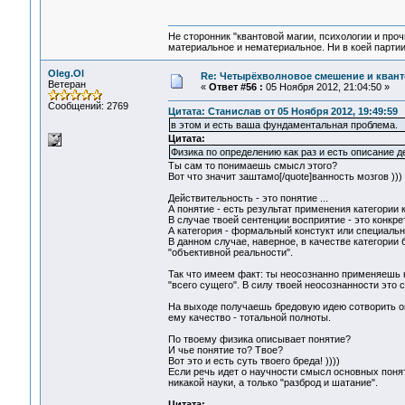
Не сторонник "квантовой магии, психологии и проч
материальное и нематериальное. Ни в коей партии
Oleg.Ol
Re: Четырёхволновое смешение и квант
Ветеран
«
Ответ #56 :
05 Ноября 2012, 21:04:50 »
Сообщений: 2769
Цитата: Станислав от 05 Ноября 2012, 19:49:59
в этом и есть ваша фундаментальная проблема.
Цитата:
Физика по определению как раз и есть описание д
Ты сам то понимаешь смысл этого?
Вот что значит заштамо[/quote]ванность мозгов )))
Действительность - это понятие ...
А понятие - есть результат применения категории 
В случае твоей сентенции восприятие - это конкре
А категория - формальный констукт или специальн
В данном случае, наверное, в качестве категори
"объективной реальности".
Так что имеем факт: ты неосознанно применяешь
"всего сущего". В силу твоей неосознанности это
На выходе получаешь бредовую идею сотворить о
ему качество - тотальной полноты.
По твоему физика описывает понятие?
И чье понятие то? Твое?
Вот это и есть суть твоего бреда! ))))
Если речь идет о научности смысл основных поняти
никакой науки, а только "разброд и шатание".
Цитата: