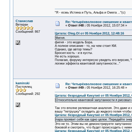
"Я - есмь Истина и Путь, Альфа и Омега ..."(с)
Станислав
Re: Четырёхволновое смешение и квант
Ветеран
«
Ответ #48 :
05 Ноября 2012, 15:07:34 »
Сообщений: 867
Цитата: Oleg.Ol от 05 Ноября 2012, 12:48:16
Фигня.
фигня - это модель Бора.
А полное описание - то, на чем стоит КМ.
Однако, где автор темы?
Бросил кость - и в кусты.
Не есть хорошо.
Полагаю, форуму интересно увидеть его версию,
логики эффекта квантовой запутанности..."
kaminski
Re: Четырёхволновое смешение и квант
Постоялец
«
Ответ #49 :
05 Ноября 2012, 16:25:48 »
Сообщений: 292
Цитата: безродный Кикутиё от 05 Ноября 2012, 
Относительно квантовой запутанности я рисовал
Так это вполне релевантная аналогия. Это даже и
вашу "петрушку" охладить до жидкого гелия чтоб
Цитата: безродный Кикутиё от 05 Ноября 2012, 
пара проявит себя как одно целое. Передайте эне
Это не то. Этим вы не демонстрируете запутаннос
боковой и смотреть, что будет происходить с нижн
Цитата: безродный Кикутиё от 05 Ноября 2012, 