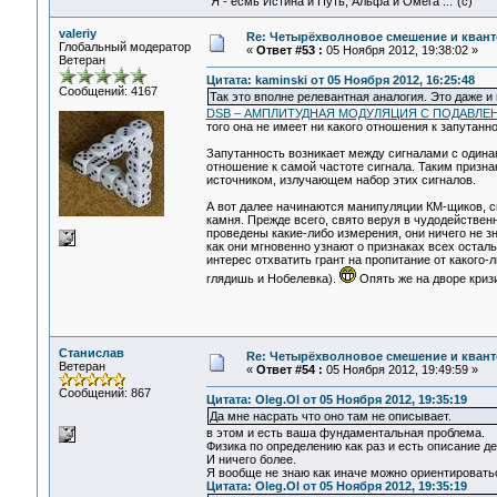
"Я - есмь Истина и Путь, Альфа и Омега ..."(с)
valeriy
Re: Четырёхволновое смешение и квант
Глобальный модератор
«
Ответ #53 :
05 Ноября 2012, 19:38:02 »
Ветеран
Цитата: kaminski от 05 Ноября 2012, 16:25:48
Сообщений: 4167
Так это вполне релевантная аналогия. Это даже и
DSB – АМПЛИТУДНАЯ МОДУЛЯЦИЯ С ПОДАВЛ
того она не имеет ни какого отношения к запутанно
Запутанность возникает между сигналами с одина
отношение к самой частоте сигнала. Таким призн
источником, излучающем набор этих сигналов.
А вот далее начинаются манипуляции КМ-щиков, с
камня. Прежде всего, свято веруя в чудодействен
проведены какие-либо измерения, они ничего не з
как они мгновенно узнают о признаках всех остал
интерес отхватить грант на пропитание от какого-
глядишь и Нобелевка).
Опять же на дворе кризи
Станислав
Re: Четырёхволновое смешение и квант
Ветеран
«
Ответ #54 :
05 Ноября 2012, 19:49:59 »
Сообщений: 867
Цитата: Oleg.Ol от 05 Ноября 2012, 19:35:19
Да мне насрать что оно там не описывает.
в этом и есть ваша фундаментальная проблема.
Физика по определению как раз и есть описание д
И ничего более.
Я вообще не знаю как иначе можно ориентироватьс
Цитата: Oleg.Ol от 05 Ноября 2012, 19:35:19