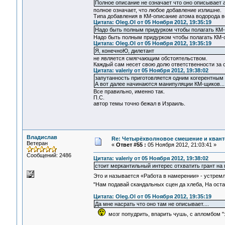
Полное описание не означает что оно описывает 
полное означает, что любое добавление излишне.
Типа добавления в КМ-описание атома водорода вс
Цитата: Oleg.Ol от 05 Ноября 2012, 19:35:19
Надо быть полным придурком чтобы полагать КМ
Надо быть полным придурком чтобы полагать КМ-о
Цитата: Oleg.Ol от 05 Ноября 2012, 19:35:19
Я, конечноЮ, дилетант
не является смягчающим обстоятельством.
Каждый сам несет свою долю ответственности за с
Цитата: valeriy от 05 Ноября 2012, 19:38:02
запутанность приготовляется одним когерентным 
А вот далее начинаются манипуляции КМ-щиков...
Все правильно, именно так.
П.С.
автор темы точно бежал в Израиль.
Владислав
Re: Четырёхволновое смешение и квант
Ветеран
«
Ответ #55 :
05 Ноября 2012, 21:03:41 »
Сообщений: 2486
Цитата: valeriy от 05 Ноября 2012, 19:38:02
стоит меркантильный интерес отхватить грант на
Это и называется «Работа в намерении» - устрем
"Нам подавай скандальных сцен да хлеба, На оста
Цитата: Oleg.Ol от 05 Ноября 2012, 19:35:19
Да мне насрать что оно там не описывает....
мозг попудрить, впарить чушь, с апломбом "з