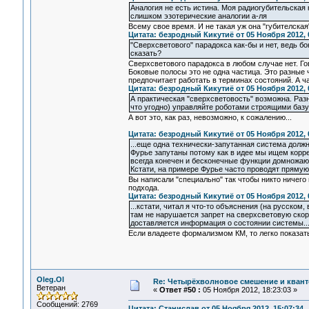
Аналогия не есть истина. Моя радиогубительская 
слишком эзотерические аналогии а-ля
Всему свое время. И не такая уж она "губителская
Цитата: безродный Кикутиё от 05 Ноября 2012, 
"Сверхсветового" парадокса как-бы и нет, ведь бо
сказать?
Сверхсветового парадокса в любом случае нет. Г
Боковые полосы это не одна частица. Это разные 
предпочитает работать в терминах состояний. А ч
Цитата: безродный Кикутиё от 05 Ноября 2012, 
А практическая "сверхсветовость" возможна. Раз
что угодно) управляйте роботами строящими базу
А вот это, как раз, невозможно, к сожалению...
Цитата: безродный Кикутиё от 05 Ноября 2012, 
...еще одна технически-запутанная система долж
Фурье запутаны потому как в идее мы ищем корр
всегда конечен и бесконечные функции домножают
Кстати, на примере Фурье часто проводят прямую
Вы написали "специально" так чтобы никто ничего 
подхода.
Цитата: безродный Кикутиё от 05 Ноября 2012, 
...кстати, читал я что-то объяснения (на русском,
там не нарушается запрет на сверхсветовую скоро
доставляется информация о состоянии системы...
Если владеете формализмом КМ, то легко показать
Oleg.Ol
Re: Четырёхволновое смешение и квант
Ветеран
«
Ответ #50 :
05 Ноября 2012, 18:23:03 »
Сообщений: 2769
Цитата: Станислав от 05 Ноября 2012, 15:07:34