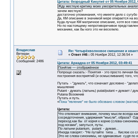
Цитата: безродный Кикутиё от 05 Ноября 2012, 
Жду жесткую критику моих умозрительных аналог
зачем жесткую?
достаточно упоминания, что имеете дело с сугуб
Да, КМ описание в значимой мере опирается на во
Куда лучше КМ матричное описание, хотя все гово
Но по настоящему непротиворечивое представлени
механике, как бы кого это ни веселило.
Владислав
Re: Четырёхволновое смешение и квант
Ветеран
«
Ответ #46 :
05 Ноября 2012, 12:36:54 »
Сообщений: 2486
Цитата: Ариадна от 05 Ноября 2012, 03:49:41
Поня́тие — отображённое
Попроще сказать:- Понятия - это просто личная б
построения восприятий (и осмысливания) того, что
Путать - "думать", что означает дословно - "делать
мышление
Putant - думать (латынь) putat/putant = думает /
Putanа Возомнив
Путать и путь.
«
Пока "явление" не было обозвано словом (матом
Цитата:
Что отвлекает внимание, почему мысли всегда как
сосредоточения, удержания "мысли", образа? Од
переход как бы от корня к корню (слова-синонимы
под ногами", запуться, путы.
По латыни putanium, putant - думаю...
Иногда говорят:- "Не путайте типа ... Кислое со с
Это не слова-синонимы, не одинаковые судя по н