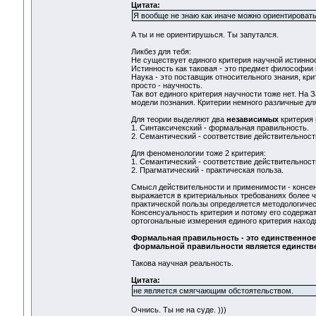
Цитата:
Я вообще не знаю как иначе можно ориентировать
А ты и не ориентирушься. Ты запутался.
Ликбез для тебя:
Не существует единого критерия научной истинно
Истинность как таковая - это предмет философии 
Наука - это поставщик относительного знания, кри
просто - научность.
Так вот единого критерия научности тоже нет. На
модели познания. Критерии немного различные дл
Для теории выделяют два
независимых
критерия 
1. Синтаксичекский - формальная правильность.
2. Семантический - соответствие действительност
Для феноменологии тоже 2 критерия:
1. Семантический - соответствие действительност
2. Прагматический - практическая польза.
Смысл действительности и применимости - консе
выражается в критериальных требованиях более ч
практической пользы определяется методологичес
Консенсуальность критерия и потому его содержат
ортогональные измерения единого критерия наход
Формальная правильность - это единственное
формальной правильности является единств
Такова научная реальность.
Цитата:
не является смягчающим обстоятельством.
Очнись. Ты не на суде. )))