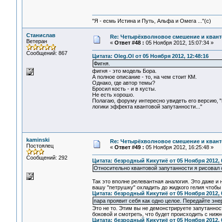
"Я - есмь Истина и Путь, Альфа и Омега ..."(с)
Станислав
Re: Четырёхволновое смешение и квант
Ветеран
«
Ответ #48 :
05 Ноября 2012, 15:07:34 »
Сообщений: 867
Цитата: Oleg.Ol от 05 Ноября 2012, 12:48:16
Фигня.
фигня - это модель Бора.
А полное описание - то, на чем стоит КМ.
Однако, где автор темы?
Бросил кость - и в кусты.
Не есть хорошо.
Полагаю, форуму интересно увидеть его версию,
логики эффекта квантовой запутанности..."
kaminski
Re: Четырёхволновое смешение и квант
Постоялец
«
Ответ #49 :
05 Ноября 2012, 16:25:48 »
Сообщений: 292
Цитата: безродный Кикутиё от 05 Ноября 2012, 
Относительно квантовой запутанности я рисовал
Так это вполне релевантная аналогия. Это даже и
вашу "петрушку" охладить до жидкого гелия чтоб
Цитата: безродный Кикутиё от 05 Ноября 2012, 
пара проявит себя как одно целое. Передайте эне
Это не то. Этим вы не демонстрируете запутаннос
боковой и смотреть, что будет происходить с нижн
Цитата: безродный Кикутиё от 05 Ноября 2012, 