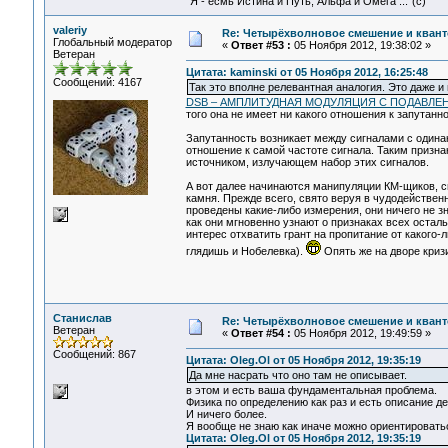
"Я - есмь Истина и Путь, Альфа и Омега ..."(с)
valeriy
Re: Четырёхволновое смешение и квант
Глобальный модератор
«
Ответ #53 :
05 Ноября 2012, 19:38:02 »
Ветеран
Цитата: kaminski от 05 Ноября 2012, 16:25:48
Сообщений: 4167
Так это вполне релевантная аналогия. Это даже и
DSB – АМПЛИТУДНАЯ МОДУЛЯЦИЯ С ПОДАВЛ
того она не имеет ни какого отношения к запутанно
Запутанность возникает между сигналами с одина
отношение к самой частоте сигнала. Таким призн
источником, излучающем набор этих сигналов.
А вот далее начинаются манипуляции КМ-щиков, с
камня. Прежде всего, свято веруя в чудодействен
проведены какие-либо измерения, они ничего не з
как они мгновенно узнают о признаках всех остал
интерес отхватить грант на пропитание от какого-
глядишь и Нобелевка).
Опять же на дворе кризи
Станислав
Re: Четырёхволновое смешение и квант
Ветеран
«
Ответ #54 :
05 Ноября 2012, 19:49:59 »
Сообщений: 867
Цитата: Oleg.Ol от 05 Ноября 2012, 19:35:19
Да мне насрать что оно там не описывает.
в этом и есть ваша фундаментальная проблема.
Физика по определению как раз и есть описание д
И ничего более.
Я вообще не знаю как иначе можно ориентироватьс
Цитата: Oleg.Ol от 05 Ноября 2012, 19:35:19