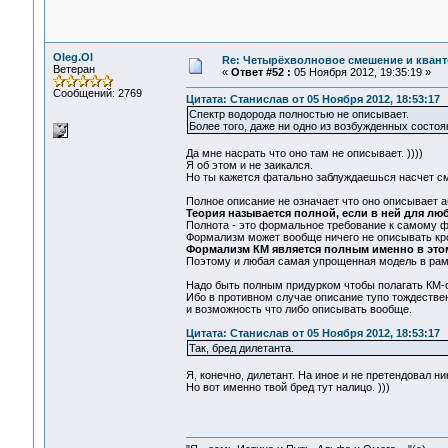
Oleg.Ol
Re: Четырёхволновое смешение и квант
Ветеран
«
Ответ #52 :
05 Ноября 2012, 19:35:19 »
Сообщений: 2769
Цитата: Станислав от 05 Ноября 2012, 18:53:17
Спектр водорода полностью не описывает.
Более того, даже ни одно из возбужденных состоя
Да мне насрать что оно там не описывает. ))))
Я об этом и не заикался.
Но ты кажется фатально заблуждаешься насчет см
Полное описание не означает что оно описывает а
Теория называется полной, если в ней для лю
Полнота - это формальное требование к самому фо
Формализм может вообще ничего не описывать кр
Формализм КМ является полным именно в эт
Поэтому и любая самая упрощенная модель в рамк
Надо быть полным придурком чтобы полагать КМ-
Ибо в противном случае описание тупо тождественно
и возможность что либо описывать вообще.
Цитата: Станислав от 05 Ноября 2012, 18:53:17
Так, бред дилетанта.
Я, конечно, дилетант. На иное и не претендовал ни
Но вот именно твой бред тут налицо. )))