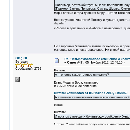
Например вот такой "путь мысли" по "связям-пау
(Пример. Замер. Примерка. Сумер. Шумер. Сумер
меры всякие и гора древних Меру - нет ли тоже св
Все запутано! Квантово! Потому и думать (делать с
deputat
«Работа в действии» и «Работа в намерении» quan
Не сторонник "квантовой магии, психологии и проч
материальное и нематериальное. Ни в коей партии
Oleg.Ol
Re: Четырёхволновое смешение и квант
Ветеран
«
Ответ #47 :
05 Ноября 2012, 12:48:16 »
Сообщений: 2769
Цитата:
А что, есть какое-то иное описание?
Есть. Модель Бора, например.
В химии тоже иное описание.
Цитата: Станислав от 05 Ноября 2012, 11:54:50
А в полном квантово-механическом описании любог
Фигня.
Цитата:
И по этому поводу я больше жду сообщения Участ
Я тоже. У него забавно получилось с квантовой за