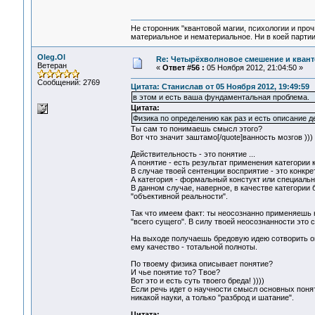
Не сторонник "квантовой магии, психологии и проч
материальное и нематериальное. Ни в коей партии
Oleg.Ol
Re: Четырёхволновое смешение и квант
Ветеран
«
Ответ #56 :
05 Ноября 2012, 21:04:50 »
Сообщений: 2769
Цитата: Станислав от 05 Ноября 2012, 19:49:59
в этом и есть ваша фундаментальная проблема.
Цитата:
Физика по определению как раз и есть описание д
Ты сам то понимаешь смысл этого?
Вот что значит заштамо[/quote]ванность мозгов )))
Действительность - это понятие ...
А понятие - есть результат применения категории 
В случае твоей сентенции восприятие - это конкре
А категория - формальный констукт или специальн
В данном случае, наверное, в качестве категори
"объективной реальности".
Так что имеем факт: ты неосознанно применяешь
"всего сущего". В силу твоей неосознанности это
На выходе получаешь бредовую идею сотворить о
ему качество - тотальной полноты.
По твоему физика описывает понятие?
И чье понятие то? Твое?
Вот это и есть суть твоего бреда! ))))
Если речь идет о научности смысл основных поняти
никакой науки, а только "разброд и шатание".
Цитата: