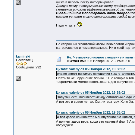
он же в первом посту информировал:
Данную тему я открываю как тему предварител
смешения и логики эффекта квантовой запутан
В дальнейшем я постараюсь дать подробное
равным успехом можно использовать любой из э
Надо ж_дать.
Не сторонник "квантовой магии, психологии и проч
материальное и нематериальное. Ни в коей партии
kaminski
Re: Четырёхволновое смешение и квант
Постоялец
«
Ответ #59 :
05 Ноября 2012, 21:50:02 »
Сообщений: 292
Цитата: valeriy от 05 Ноября 2012, 19:38:02
она не имеет ни какого отношения к запутанности.
Опять то же нарушение логики. Я не говорю о том
теоретически можно использовать для получения 
Цитата: valeriy от 05 Ноября 2012, 19:38:02
Запутанность возникает между сигналами с один
А вот это и вовсе не так. См. литературу. Хотя 
Цитата: valeriy от 05 Ноября 2012, 19:38:02
А вот далее начинаются манипуляции КМ-щиков, с
А причем здесь вера, когда это научный факт? А м
обсуждаем.