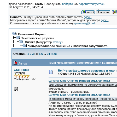
Добро пожаловать,
Гость
. Пожалуйста,
войдите
или
зарегистрируйтесь
.
08 Августа 2026, 04:22:54
Новости:
Книгу С.Доронина "Квантовая магия" читать
здесь
Материалы старого сайта "Физика Магии" доступны для просмотра
здесь
О замеченных глюках просьба писать на почту
quantmag@mail.ru
Квантовый Портал
Тематические разделы
Физика
(Модератор:
valeriy
)
Четырёхволновое смешение и квантовая запутанность
Страниц:
1
2
3
[
4
]
5
6
...
24
Все
Тема: Четырёхволновое смешение и квантовая 
Автор
Станислав
Re: Четырёхволновое смешение и квант
Ветеран
«
Ответ #45 :
05 Ноября 2012, 11:54:50 »
Сообщений: 867
Цитата: Oleg.Ol от 05 Ноября 2012, 00:40:52
для описания применяют не волновую функцию, а 
уже лучше.
Будем считать - вывернулись.
Цитата: Oleg.Ol от 05 Ноября 2012, 00:40:52
В квантово-механическом описании - ясен пень, к
А что, есть какое-то иное описание?
Не гоните бред про "По классическому закону Куло
Такого описания нет, поскольку оно противоречит 
А в полном квантово-механическом описании любого
И по этому поводу я больше жду сообщения Участ