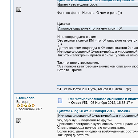
фигня - это модель Бора.
Финя не фигня. Но есть. О чем и речь )))
Цитата:
А полное описание - то, на чем стоит КМ.
И не спорил даже с этим.
Это аксиома самой КМ, что КМ описание является
)))
Да только атом водорода в КМ описывается 2х час
Или редуцированной 1-частичной для упрощенной 
Так что и электрон и протон и силы Кулона из опис
Так что твое утверждение:
"А в полном квантово-механическом описании любог
Вот это - фигня.
"Я - есмь Истина и Путь, Альфа и Омега ..."(с)
Станислав
Re: Четырёхволновое смешение и квант
Ветеран
«
Ответ #51 :
05 Ноября 2012, 18:53:17 »
Сообщений: 867
Цитата: Oleg.Ol от 05 Ноября 2012, 18:23:03
Или редуцированной 1-частичной для упрощенной
угу, одну чушь подменяете другой.
Движение электрона в кулоновском потенциале и е
Спектр водорода полностью не описывает.
Более того, даже ни одно из возбужденных состоян
Так, бред дилетанта.