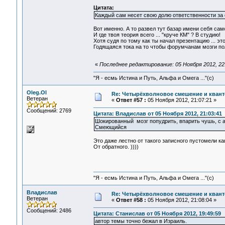
Цитата:
Каждый сам несет свою долю ответственности за 
Вот именно. А то развел тут базар имени себя само
И где твоя теория всего ... "круче КМ" ? В студию!
Хотя судя по тому как ты начал презентацию ... э
Годящаяся тока на то чтобы форумчанам мозги пол
«
Последнее редактирование: 05 Ноября 2012, 22:
"Я - есмь Истина и Путь, Альфа и Омега ..."(с)
Oleg.Ol
Re: Четырёхволновое смешение и квант
Ветеран
«
Ответ #57 :
05 Ноября 2012, 21:07:21 »
Сообщений: 2769
Цитата: Владислав от 05 Ноября 2012, 21:03:41
Шокированный мозг попудрить, впарить чушь, с ап
Смеющийся
Это даже лестно от такого записного пустомели к
От обратного. ))))
"Я - есмь Истина и Путь, Альфа и Омега ..."(с)
Владислав
Re: Четырёхволновое смешение и квант
Ветеран
«
Ответ #58 :
05 Ноября 2012, 21:08:04 »
Сообщений: 2486
Цитата: Станислав от 05 Ноября 2012, 19:49:59
автор темы точно бежал в Израиль.