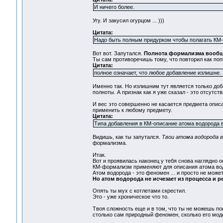
И ничего более.
Угу. И закусил огурцом ... )))
Цитата:
Надо быть полным придурком чтобы полагать КМ-
Вот вот. Запутался.
Полнота формализма вообще
Ты сам противоречишь тому, что повторил как поп
Цитата:
полное означает, что любое добавление излишне.
Именно так. Но излишним тут является только доб
полноты. А признак как я уже сказал - это отсу
И вес это совершенно не касается предмета опис
применить к любому предмету.
Цитата:
Типа добавления в КМ-описание атома водорода в
Видишь, как ты запутался.
Твои атома водорода в
формализма.
Итак.
Вот и проявилась наконец у тебя снова наглядно 
КМ-формализм применяют для описания атома во
Атом водорода - это феномен ... и просто не мо
Но атом водорода не исчезает из процесса и р
Опять ты мух с котлетами скрестил.
Это - уже хроническое что то.
Твоя сложность еще и в том, что ты не можешь по
столько сам природный феномен, сколько его мод