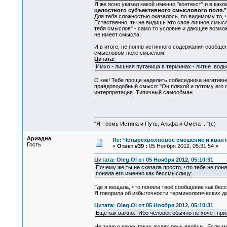
Я же ясно указал какой именно "контекст" и в как
целостного субъективного смыслового поля."
Для тебя сложностью оказалось, по видимому то, 
Естественно, ты не видишь это свое личное смысл
тебя смыслов" - само то условие и дающее возмож
не имеет смысла.
И в итоге, не поняв истинного содержания сообщ
смысловом поле смыслом:
Цитата:
Имхо - лишняя путаница в терминах - литье вод
О как! Тебе проще наделить собеседника негативн
правдоподобный смысл: "Он пляхой и потому его с
интерпретация. Типичный самообман.
"Я - есмь Истина и Путь, Альфа и Омега ..."(с)
Ариадна
Re: Четырёхволновое смешение и квант
Гость
«
Ответ #39 :
05 Ноября 2012, 05:31:54 »
Цитата: Oleg.Ol от 05 Ноября 2012, 05:10:31
Почему же ты не сказала просто, что тебе не по
поняла его именно как бессмыслицу:
Где я вещала, что поняла твоё сообщение как бе
Я говорила об избыточности терминологических да
Цитата: Oleg.Ol от 05 Ноября 2012, 05:10:31
Еще как важно. Ибо человек обычно не хочет приз
Не знаю о каких таких людях речь ведёшь. Если м