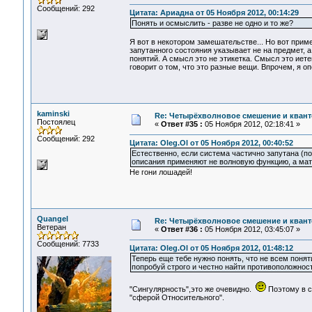
Сообщений: 292
Цитата: Ариадна от 05 Ноября 2012, 00:14:29
Понять и осмыслить - разве не одно и то же?
Я вот в некотором замешательстве... Но вот приме
запутанного состояния указывает не на предмет, а
понятий. А смысл это не этикетка. Смысл это иетен
говорит о том, что это разные вещи. Впрочем, я оп
kaminski
Re: Четырёхволновое смешение и квант
Постоялец
«
Ответ #35 :
05 Ноября 2012, 02:18:41 »
Сообщений: 292
Цитата: Oleg.Ol от 05 Ноября 2012, 00:40:52
Естественно, если система частично запутана (п
описания применяют не волновую функцию, а матр
Не гони лошадей!
Quangel
Re: Четырёхволновое смешение и квант
Ветеран
«
Ответ #36 :
05 Ноября 2012, 03:45:07 »
Сообщений: 7733
Цитата: Oleg.Ol от 05 Ноября 2012, 01:48:12
Теперь еще тебе нужно понять, что не всем пон
попробуй строго и честно найти противоположнос
"Сингулярность",это же очевидно.
Поэтому в с
"сферой Относительного".