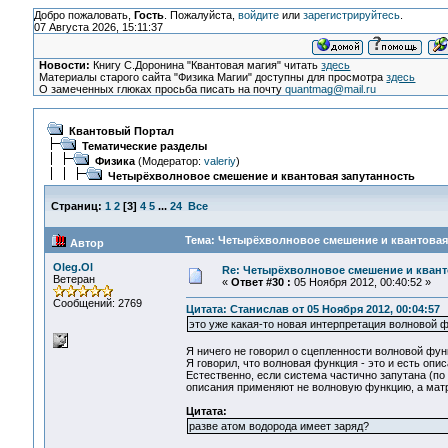
Добро пожаловать,
Гость
. Пожалуйста,
войдите
или
зарегистрируйтесь
.
07 Августа 2026, 15:11:37
Новости:
Книгу С.Доронина "Квантовая магия" читать
здесь
Материалы старого сайта "Физика Магии" доступны для просмотра
здесь
О замеченных глюках просьба писать на почту
quantmag@mail.ru
Квантовый Портал
Тематические разделы
Физика
(Модератор:
valeriy
)
Четырёхволновое смешение и квантовая запутанность
Страниц:
1
2
[
3
]
4
5
...
24
Все
Тема: Четырёхволновое смешение и квантовая 
Автор
Oleg.Ol
Re: Четырёхволновое смешение и квант
Ветеран
«
Ответ #30 :
05 Ноября 2012, 00:40:52 »
Сообщений: 2769
Цитата: Станислав от 05 Ноября 2012, 00:04:57
это уже какая-то новая интерпретация волновой 
Я ничего не говорил о сцепленности волновой функц
Я говорил, что волновая функция - это и есть опи
Естественно, если система частично запутана (по
описания применяют не волновую функцию, а матри
Цитата:
разве атом водорода имеет заряд?