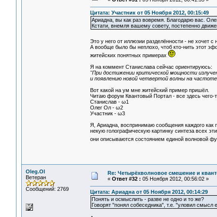
Цитата: Участник от 05 Ноября 2012, 00:15:49
Ариадна, вы как раз вовремя. Благодарю вас. Олег
Кстати, внемля вашему совету, постепенно движе
Это у него от иллюзии разделённости - не хочет 
А вообще было бы неплохо, чтоб кто-нить этот э
житейских понятных примерах
Я на коммент Станислава сейчас ориентируюсь:
"При достижении критической мощности излучен
и появлению новой четвертой волны на частоте
Вот какой на ум мне житейский пример пришёл.
Читаю форум Квантовый Портал - все здесь чего-то
Станислав - ω1
Олег Ол - ω2
Участник - ω3
Я, Ариадна, воспринимаю сообщения каждого как п
некую голографическую картинку синтеза всех этих
они описываются состоянием единой волновой ф
Oleg.Ol
Re: Четырёхволновое смешение и квант
Ветеран
«
Ответ #32 :
05 Ноября 2012, 00:56:02 »
Сообщений: 2769
Цитата: Ариадна от 05 Ноября 2012, 00:14:29
Понять и осмыслить - разве не одно и то же?
Говорят "понял собеседника", т.е. "уловил смысл 