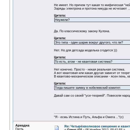
Не имеет. Но причем тут какая то мифическая "ней
Заряды электрона и протона никуда не исчезают ..
Цитата:
Неужели?
Да. По классическому закону Кулона.
Цитата:
Это типа - один шарик вокруг другого, что ли?
Нет. Но для детсада моделька сгодится )))
Цитата:
То есть, атом - не квантовая система?
Нет конечно. Просто - некая реальная система.
А вот квантовая или какая другая зависит от теор
В квантово-механическом описании - ясен пень, кв
Цитата:
Тогда пишите заявку в нобелевский комитет.
Давай сам со своей "усе-теорией". Повесели народ.
"Я - есмь Истина и Путь, Альфа и Омега ..."(с)
Ариадна
Re: Четырёхволновое смешение и квант
Гость
«
Ответ #31 :
05 Ноября 2012, 00:41:55 »