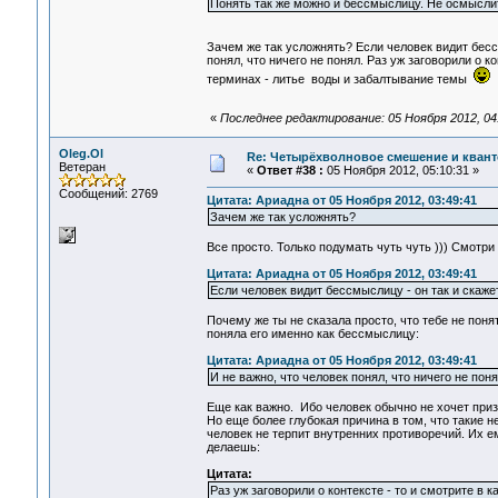
Понять так же можно и бессмыслицу. Не осмыслить
Зачем же так усложнять? Если человек видит бесс
понял, что ничего не понял. Раз уж заговорили о к
терминах - литье воды и забалтывание темы
«
Последнее редактирование: 05 Ноября 2012, 04
Oleg.Ol
Re: Четырёхволновое смешение и квант
Ветеран
«
Ответ #38 :
05 Ноября 2012, 05:10:31 »
Сообщений: 2769
Цитата: Ариадна от 05 Ноября 2012, 03:49:41
Зачем же так усложнять?
Все просто. Только подумать чуть чуть ))) Смотри
Цитата: Ариадна от 05 Ноября 2012, 03:49:41
Если человек видит бессмыслицу - он так и скаже
Почему же ты не сказала просто, что тебе не пон
поняла его именно как бессмыслицу:
Цитата: Ариадна от 05 Ноября 2012, 03:49:41
И не важно, что человек понял, что ничего не поня
Еще как важно. Ибо человек обычно не хочет призн
Но еще более глубокая причина в том, что такие н
человек не терпит внутренних противоречий. Их е
делаешь:
Цитата:
Раз уж заговорили о контексте - то и смотрите в к