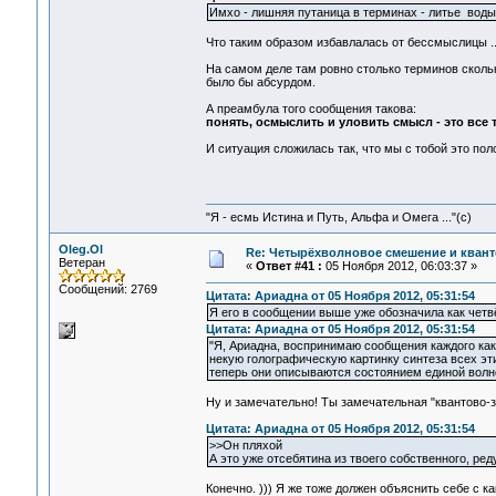
Имхо - лишняя путаница в терминах - литье вод
Что таким образом избавлалась от бессмыслицы ..
На самом деле там ровно столько терминов скольк
было бы абсурдом.
А преамбула того сообщения такова:
понять, осмыслить и уловить смысл - это все 
И ситуация сложилась так, что мы с тобой это пол
"Я - есмь Истина и Путь, Альфа и Омега ..."(с)
Oleg.Ol
Re: Четырёхволновое смешение и квант
Ветеран
«
Ответ #41 :
05 Ноября 2012, 06:03:37 »
Сообщений: 2769
Цитата: Ариадна от 05 Ноября 2012, 05:31:54
Я его в сообщении выше уже обозначила как четв
Цитата: Ариадна от 05 Ноября 2012, 05:31:54
"Я, Ариадна, воспринимаю сообщения каждого как 
некую голографическую картинку синтеза всех эти
теперь они описываются состоянием единой волн
Ну и замечательно! Ты замечательная "квантово-з
Цитата: Ариадна от 05 Ноября 2012, 05:31:54
>>Он пляхой
А это уже отсебятина из твоего собственного, р
Конечно. ))) Я же тоже должен объяснить себе с к