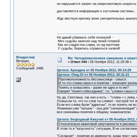
не нарушается запрет на сверхсветовую скорость -
доставляется информация о состоянии системы...
Жду жесткую критику моих умозрительных аналог
Не давай убаюкать себя похвалой -
Меч судьбы занесен над твоей головой.
Как ни сладостна слава, но яд наготове
У судьбы. Берегись отравиться халвой!
Владислав
Re: Четырёхволновое смешение и квант
Ветеран
«
Ответ #44 :
05 Ноября 2012, 11:29:38 »
Сообщений: 2486
Цитата: Ариадна от 05 Ноября 2012, 00:14:29
Цитата: Oleg.Ol от 05 Ноября 2012, 00:11:21
Противоположность бессмыслице - смысл.
И то что слова смысл и понятие - означают раз
Понять и осмыслить - разве не одно и то же?
Говорят "понял собеседника", т.е. "уловил смысл 
Ну да, Светлана, так оно и есть :- "слова = с лова
Осмысли то, что со слов ты словил - построй тот 
Если его слова были "адресны", то их понять не в
Упоминал уже "латынь" - она для "синхронизации"
все синонимы-понятия к общему знаменателю.
Цитата: безродный Кикутиё от 05 Ноября 2012, 
Относительно квантовой запутанности я рисовал 
В этом то и "казусность" ситуации, В не согласова
"Согласие" - понятие из древности, когда текст за