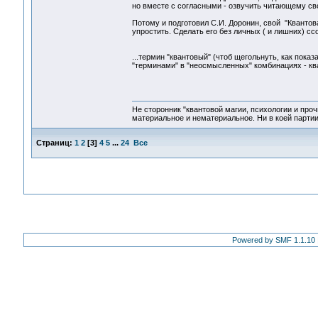
но вместе с согласными - озвучить читающему сво
Потому и подготовил С.И. Доронин, свой "Квантов
упростить. Сделать его без личных ( и лишних) ссо
...термин "квантовый" (чтоб щегольнуть, как пока
"терминами" в "неосмысленных" комбинациях - ква
Не сторонник "квантовой магии, психологии и проч
материальное и нематериальное. Ни в коей партии
Страниц:
1
2
[
3
]
4
5
...
24
Все
Powered by SMF 1.1.10