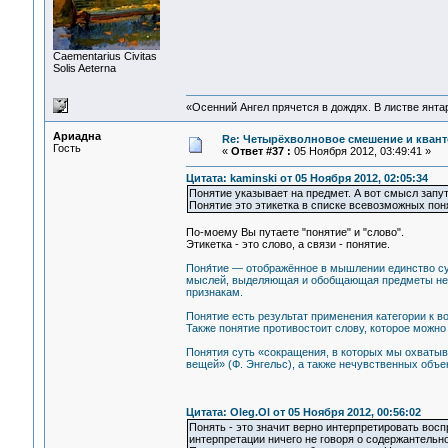
Сaementarius Civitas
Solis Aeterna
«Осенний Ангел прячется в дождях. В листве янтарн
Ариадна
Re: Четырёхволновое смешение и квант
Гость
«
Ответ #37 :
05 Ноября 2012, 03:49:41 »
Цитата: kaminski от 05 Ноября 2012, 02:05:34
Понятие указывает на предмет. А вот смысл запут
Понятие это этикетка в списке всевозможных поня
По-моему Вы путаете "понятие" и "слово".
Этикетка - это слово, а связи - понятие.
Поня́тие — отображённое в мышлении единство су
мыслей, выделяющая и обобщающая предметы неко
признакам.
Понятие есть результат применения категории к в
Также понятие противостоит слову, которое можно 
Понятия суть «сокращения, в которых мы охваты
вещей» (Ф. Энгельс), а также нечувственных объек
Цитата: Oleg.Ol от 05 Ноября 2012, 00:56:02
Понять - это значит верно интерпретировать вос
интерпретации ничего не говоря о содержантельно