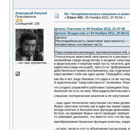
безродный Кикутиё
Re: Четырёхволновое смешение и квант
Пользователь
«
Ответ #43 :
05 Ноября 2012, 07:45:56 »
Сообщений: 136
Цитата: Участник от 04 Ноября 2012, 21:47:45
Цитата: Владислав от 04 Ноября 2012, 20:46:01
Цитата:
Несепарабельность (квантовая запутанность) —
независимые составные части.
Пара взаимоисключающих противоположностей, напр
Относительно квантовой запутанности я рисовал 
нелинейная среда (модулятор) и входное синусоид
...эхо эры хризантем...
в фрактальном n-мерном мире пусть читатель дом
один(синусоида несущей), просто он "деформиров
действительно можно воспринимать как отдельную
пара проявит себя как одно целое. Передайте эне
как-бы и нет, ведь боковые это одна и та же части
А практическая "сверхсветовость" возможна. Разн
что угодно) управляйте роботами строящими базу 
Аналогия не есть истина. Моя радиогубительская 
слишком эзотерические аналогии а-ля запутанная
...еще одна технически-запутанная система должн
Фурье запутаны потому как в идее мы ищем корре
всегда конечен и бесконечные функции домножают
Кстати, на примере Фурье часто проводят прямую 
то забывают досказать, что вместо того что-бы к
преобразовании базисные функции конечны, коррел
...кстати, читал я что-то объяснения (на русском,