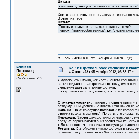
Цитата:
- лишняя путаница в терминах - литье воды и за
Хотя я всего лишь просто и аргументированно дока
В ответ на твое:
Цитата:
Понять и осмыслить - разве не одно и то же?
Говорят "понял собеседника", т.е. "уловил смысл 
"Я - есмь Истина и Путь, Альфа и Омега ..."(с)
kaminski
Re: Четырёхволновое смешение и квант
Постоялец
«
Ответ #42 :
05 Ноября 2012, 06:33:47 »
Сообщений: 292
Я думаю, что Физика, как часть нашего сознания,
ветки ожидает от нас физики. Поэтому, имея неко
смешение дает запутанные фотоны.
На картинке - используемая для этого система ур
Структура уровней:
Нижние сплошные линии - эт
возбужденный уровень не показан, так как он не
Накачка:
Накачка осуществляется 2-мя когерентн
стрелка (малая мощность). По сути, это схема, г
Переходы:
Засчет двухфотонного перехода (Зеле
сразу же сбрасываются вниз засчет той же накачк
). Легко понять, что возникает циркуляция населен
Результат:
В этой схеме число фотонов в стоксово
возникает зацепленность по Фоковским состояния