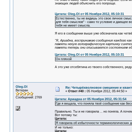
знающих людей объяснить его попроще.
Цитата: Oleg.Ol от 05 Ноября 2012, 05:10:31
Естественно, ты не видишь это свое личное смыс
для тебя смыслов" - само то условие и дающее в
тебя не имеет смысла.
Я его в сообщении выше уже обозначила как четв
"Я, Ариадна, воспринимаю сообщения каждого как
памяти некую голографическую картинку синтеза
памяти теперь они описываются состоянием ед
Цитата: Oleg.Ol от 05 Ноября 2012, 05:10:31
Он пляхой
А это уже отсебятина из твоего собственного, ре
Oleg.Ol
Re: Четырёхволновое смешение и квант
Ветеран
«
Ответ #40 :
05 Ноября 2012, 05:44:50 »
Сообщений: 2769
Цитата: Ариадна от 05 Ноября 2012, 05:31:54
Где я вещала, что поняла твоё сообщение как бе
Правильно. Ты и не говорила ... но поняла. А почем
Вот потому ты:
Цитата:
Я говорила об избыточности терминологических да
И не только:
Цитата: