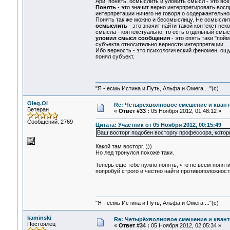
Ари, понять, осмыслить и уловить смысл - это все
Понять
- это значит верно интерпретировать восп
интерпретации ничего не говоря о содержантельной
Понять так же можно и бессмыслицу. Не осмыслить
осмыслить
- это значит найти такой контекст не
смысла - контекстуально, то есть отдельный смыс
уловил смысл сообщения
- это опять таки "пой
субъекта относительно верности интерпретации.
Ибо верность - это психологический феномен, ощу
понял субъект.
"Я - есмь Истина и Путь, Альфа и Омега ..."(с)
Oleg.Ol
Re: Четырёхволновое смешение и квант
Ветеран
«
Ответ #33 :
05 Ноября 2012, 01:48:12 »
Сообщений: 2769
Цитата: Участник от 05 Ноября 2012, 00:15:49
Ваш восторг подобен восторгу профессора, которы
Какой там восторг. )))
Но лед тронулся похоже таки.
Теперь еще тебе нужно понять, что не всем поня
попробуй строго и честно найти противоположност
"Я - есмь Истина и Путь, Альфа и Омега ..."(с)
kaminski
Re: Четырёхволновое смешение и квант
Постоялец
«
Ответ #34 :
05 Ноября 2012, 02:05:34 »