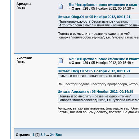
Ариадна
Re: Четырёхволновое смешение и квант
Гость
«
Ответ #28 :
05 Ноября 2012, 00:14:29 »
Цитата: Oleg.Ol от 05 Ноября 2012, 00:11:21
Противоположность бессмыслице - смысл.
И то что слова смысл и понятие - означают раз
Понять и осмыслить - разве не одно и то же?
Говорят "понял собеседника", т.е. "уловил смысл е
Участник
Re: Четырёхволновое смешение и квант
Гость
«
Ответ #29 :
05 Ноября 2012, 00:15:49 »
Цитата: Oleg.Ol от 05 Ноября 2012, 00:11:21
смысл и понятие - означают разные вещи
Ваш восторг подобен восторгу профессора, который
Цитата: Ариадна от 05 Ноября 2012, 00:14:29
Понять и осмыслить - разве не одно и то же?
Говорят "понял собеседника", т.е. "уловил смысл 
Ариадна, вы как раз вовремя. Благодарю вас. Олег
Кстати, внемля вашему совету, постепенно движем
Страниц:
1
[
2
]
3
4
...
24
Все