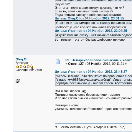
Неужели?
Это типа - один шарик вокруг другого, что ли?
То есть, атом - не квантовая система?
Тогда пишите заявку в нобелевский комитет.
Цитата: Oleg.Ol от 04 Ноября 2012, 23:31:55
Участник и так заморочен на голову по самое нем
наоборот, у него кое-что начинает прорезаться:
Цитата: Участник от 04 Ноября 2012, 22:04:25
Я даже больше скажу - нет никаких атомов водор
вот только что это - без расшифровки не ясно.
Oleg.Ol
Re: Четырёхволновое смешение и квант
Ветеран
«
Ответ #27 :
05 Ноября 2012, 00:11:21 »
Сообщений: 2769
Цитата: Участник от 04 Ноября 2012, 23:48:27
"Бессмыслица" - это "понятие" по сравнению с б
"ыварртмуг9834атцущшгщушаг0гшг". Лишь только в
порядка, бессмыслица - аналог хаоса. Абстрактн
Вот и засыпался. ))))
Противоположность бессмыслице - смысл.
И то что слова смысл и понятие - означают разн
Повторю снова:
укажи смысл понятия "понятие" через его противо
"Я - есмь Истина и Путь, Альфа и Омега ..."(с)