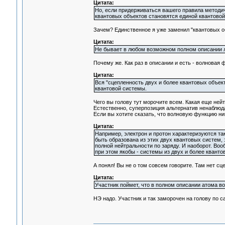
Цитата:
Но, если придерживаться вашего правила методиче
квантовых объектов становятся единой квантовой
Зачем? Единственное я уже заменил "квантовых объ
Цитата:
Не бывает в любом возможном полном описании л
Почему же. Как раз в описании и есть - волнова
Цитата:
Вся "сцепленность двух и более квантовых объек
квантовой системы.
Чего вы голову тут морочите всем. Какая еще ней
Естественно, суперпозиция альтернатив ненаблюд
Если вы хотите сказать, что волновую функцию ник
Цитата:
Например, электрон и протон характеризуются та
быть образована из этих двух квантовых систем, 
полной нейтральности по заряду. И наоборот. Во
при этом якобы - системы из двух и более квантов
А понял! Вы не о том совсем говорите. Там нет сц
Цитата:
Участник поймет, что в полном описании атома вод
НЭ надо. Участник и так заморочен на голову по с