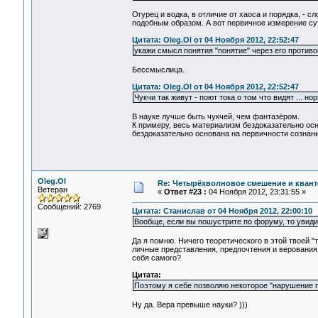
Огурец и водка, в отличие от хаоса и порядка, -
подобным образом. А вот первичное измерение с
Цитата: Oleg.Ol от 04 Ноября 2012, 22:52:47
укажи смысл понятия "понятие" через его против
Бессмыслица.
Цитата: Oleg.Ol от 04 Ноября 2012, 22:52:47
Чукчи так живут - поют тока о том что видят ... но
В науке лучше быть чукчей, чем фантазёром.
К примеру, весь материализм бездоказательно осн
бездоказательно основана на первичности сознани
Oleg.Ol
Re: Четырёхволновое смешение и квант
Ветеран
«
Ответ #23 :
04 Ноября 2012, 23:31:55 »
Сообщений: 2769
Цитата: Станислав от 04 Ноября 2012, 22:00:10
Вообще, если вы пошустрите по форуму, то увидит
Да я помню. Ничего теоретического в этой твоей "
личные представления, предпочтения и верования в
себя самого?
Цитата:
Поэтому я себе позволяю некоторое "нарушение п
Ну да. Вера превыше науки? )))