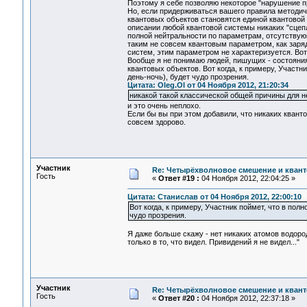
Поэтому я себе позволяю некоторое "нарушение пр
Но, если придерживаться вашего правила методичес
квантовых объектов становятся единой квантовой
описании любой квантовой системы никаких "сцепл
полной нейтральности по параметрам, отсутствую
таким не совсем квантовым параметром, как заряд
систем, этим параметром не характеризуется. Вот 
Вообще я не понимаю людей, пишущих - состояния
квантовых объектов. Вот когда, к примеру, Участн
день-ночь), будет чудо прозрения.
Цитата: Oleg.Ol от 04 Ноября 2012, 21:20:34
никакой такой классической общей причины для не
и это очень неплохо.
Если бы вы при этом добавили, что никаких квант
совсем здорово.
Участник
Re: Четырёхволновое смешение и квант
Гость
«
Ответ #19 :
04 Ноября 2012, 22:04:25 »
Цитата: Станислав от 04 Ноября 2012, 22:00:10
Вот когда, к примеру, Участник поймет, что в пол
чудо прозрения.
Я даже больше скажу - нет никаких атомов водород
только в то, что видел. Привидений я не видел..."
Участник
Re: Четырёхволновое смешение и квант
Гость
«
Ответ #20 :
04 Ноября 2012, 22:37:18 »