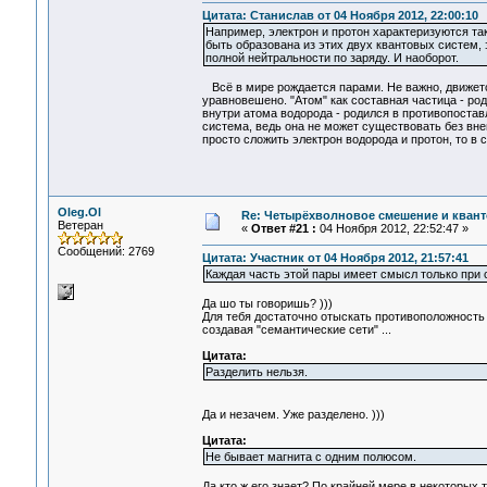
Цитата: Станислав от 04 Ноября 2012, 22:00:10
Например, электрон и протон характеризуются та
быть образована из этих двух квантовых систем, 
полной нейтральности по заряду. И наоборот.
Всё в мире рождается парами. Не важно, движетс
уравновешено. "Атом" как составная частица - ро
внутри атома водорода - родился в противопоставл
система, ведь она не может существовать без вне
просто сложить электрон водорода и протон, то в с
Oleg.Ol
Re: Четырёхволновое смешение и квант
Ветеран
«
Ответ #21 :
04 Ноября 2012, 22:52:47 »
Сообщений: 2769
Цитата: Участник от 04 Ноября 2012, 21:57:41
Каждая часть этой пары имеет смысл только при 
Да шо ты говоришь? )))
Для тебя достаточно отыскать противоположность
создавая "семантические сети" ...
Цитата:
Разделить нельзя.
Да и незачем. Уже разделено. )))
Цитата:
Не бывает магнита с одним полюсом.
Да кто ж его знает? По крайней мере в некоторых