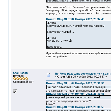
Бессмыслица - это тоже понятие. И никаким боком
"Бессмыслица" - это "понятие" по сравнению с бе
"ыварртмуг9834атцущшгщушаг0гшг". Лишь только в
порядка, бессмыслица - аналог хаоса. Абстрактно
Цитата: Oleg.Ol от 04 Ноября 2012, 23:37:40
Цитата:
В науке лучше быть чукчей, чем фантазёром
В науке нет чукчей ...
Цитата:
Лучше быть чукчей!
Дело твое ...
Лучше быть чукчей, опирающимся на действительно
сам он - учёный.
Станислав
Re: Четырёхволновое смешение и квант
Ветеран
«
Ответ #26 :
05 Ноября 2012, 00:04:57 »
Сообщений: 867
Цитата: Oleg.Ol от 04 Ноября 2012, 23:31:55
Как раз в описании и есть - волновая функция
это уже какая-то новая интерпретация волновой ф
Цитата: Oleg.Ol от 04 Ноября 2012, 23:31:55
Какая еще нейтральность по отсутствию?
разве атом водорода имеет заряд?
Какой?
Цитата: Oleg.Ol от 04 Ноября 2012, 23:31:55
Там нет сцепленности: электрон и протон атома 