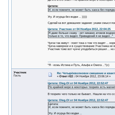
Цитата:
И, если помните, не может быть хаоса без порядка
Угу. И огурца без водки ... )))))
Сделай ка вот домашнее задание: укажи смысл пон
Цитата: Участник от 04 Ноября 2012, 22:04:25
Я даже больше скажу - нет никаких атомов водород
только в то, что видел. Привидений я не видел..."
Чукчи так живут - поют тока о том что видят ... но
Чукча наверное и в существование Участника не ве
Участник тоже вот чукче уподобиться решил ... но 
"Я - есмь Истина и Путь, Альфа и Омега ..."(с)
Участник
Re: Четырёхволновое смешение и квант
Гость
«
Ответ #22 :
04 Ноября 2012, 23:06:14 »
Цитата: Oleg.Ol от 04 Ноября 2012, 22:52:47
По крайней мере в некоторых теориях есть магни
В теориях чего только не бывает.. Нашли на что с
Цитата: Oleg.Ol от 04 Ноября 2012, 22:52:47
Цитата:
И, если помните, не может быть хаоса без порядка
Угу. И огурца без водки ...