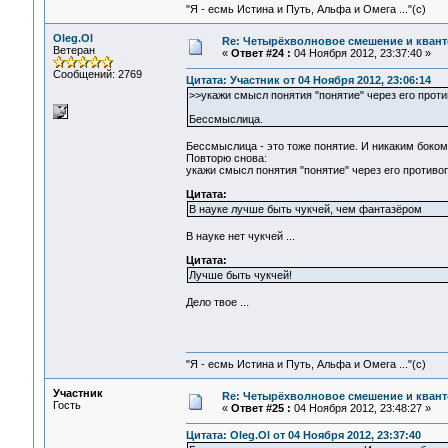
"Я - есмь Истина и Путь, Альфа и Омега ..."(с)
Oleg.Ol
Re: Четырёхволновое смешение и квант
Ветеран
«
Ответ #24 :
04 Ноября 2012, 23:37:40 »
Сообщений: 2769
Цитата: Участник от 04 Ноября 2012, 23:06:14
>>укажи смысл понятия "понятие" через его прот
Бессмыслица.
Бессмыслица - это тоже понятие. И никаким боком 
Повторю снова:
укажи смысл понятия "понятие" через его противо
Цитата:
В науке лучше быть чукчей, чем фантазёром
В науке нет чукчей ...
Цитата:
Лучше быть чукчей!
Дело твое ...
"Я - есмь Истина и Путь, Альфа и Омега ..."(с)
Участник
Re: Четырёхволновое смешение и квант
Гость
«
Ответ #25 :
04 Ноября 2012, 23:48:27 »
Цитата: Oleg.Ol от 04 Ноября 2012, 23:37:40