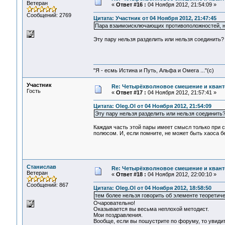
Ветеран
«
Ответ #16 :
04 Ноября 2012, 21:54:09 »
Сообщений: 2769
Цитата: Участник от 04 Ноября 2012, 21:47:45
Пара взаимоисключающих противоположностей, 
Эту пару нельзя разделить или нельзя соединить?
"Я - есмь Истина и Путь, Альфа и Омега ..."(с)
Участник
Re: Четырёхволновое смешение и квант
Гость
«
Ответ #17 :
04 Ноября 2012, 21:57:41 »
Цитата: Oleg.Ol от 04 Ноября 2012, 21:54:09
Эту пару нельзя разделить или нельзя соединить
Каждая часть этой пары имеет смысл только при с
полюсом. И, если помните, не может быть хаоса бе
Станислав
Re: Четырёхволновое смешение и квант
Ветеран
«
Ответ #18 :
04 Ноября 2012, 22:00:10 »
Сообщений: 867
Цитата: Oleg.Ol от 04 Ноября 2012, 18:58:50
тем более нельзя говорить об элементе теоретиче
Очаровательно!
Оказывается вы весьма неплохой методист.
Мои поздравления.
Вообще, если вы пошустрите по форуму, то увидит