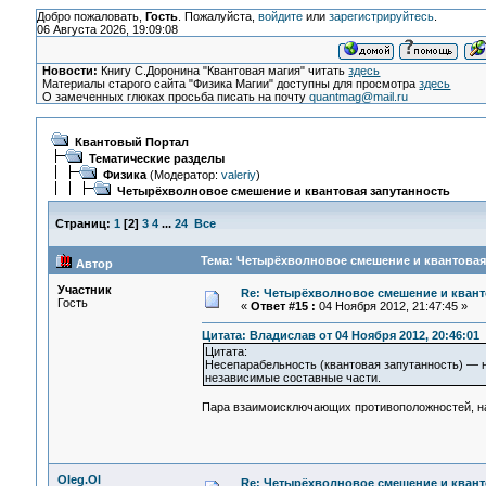
Добро пожаловать,
Гость
. Пожалуйста,
войдите
или
зарегистрируйтесь
.
06 Августа 2026, 19:09:08
Новости:
Книгу С.Доронина "Квантовая магия" читать
здесь
Материалы старого сайта "Физика Магии" доступны для просмотра
здесь
О замеченных глюках просьба писать на почту
quantmag@mail.ru
Квантовый Портал
Тематические разделы
Физика
(Модератор:
valeriy
)
Четырёхволновое смешение и квантовая запутанность
Страниц:
1
[
2
]
3
4
...
24
Все
Тема: Четырёхволновое смешение и квантовая 
Автор
Участник
Re: Четырёхволновое смешение и квант
Гость
«
Ответ #15 :
04 Ноября 2012, 21:47:45 »
Цитата: Владислав от 04 Ноября 2012, 20:46:01
Цитата:
Несепарабельность (квантовая запутанность) — 
независимые составные части.
Пара взаимоисключающих противоположностей, напри
Oleg.Ol
Re: Четырёхволновое смешение и квант