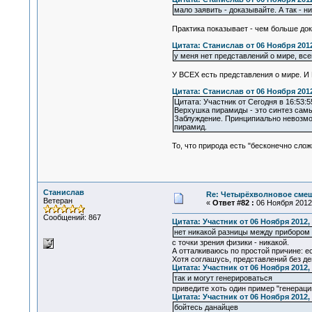
мало заявить - доказывайте. А так - н
Практика показывает - чем больше док
Цитата: Станислав от 06 Ноября 2012
у меня нет представлений о мире, вс
У ВСЕХ есть представления о мире. И
Цитата: Станислав от 06 Ноября 2012
Цитата: Участник от Сегодня в 16:53:5
Верхушка пирамиды - это синтез сам
Заблуждение. Принципиально невозмож
пирамид.
То, что природа есть "бесконечно сло
Станислав
Re: Четырёхволновое смеш
Ветеран
«
Ответ #82 :
06 Ноября 2012,
Сообщений: 867
Цитата: Участник от 06 Ноября 2012, 
нет никакой разницы между прибором
с точки зрения физики - никакой.
А отталкиваюсь по простой причине: ес
Хотя соглашусь, представлений без дей
Цитата: Участник от 06 Ноября 2012, 
так и могут генерироваться
приведите хоть один пример "генерации
Цитата: Участник от 06 Ноября 2012, 
бойтесь данайцев