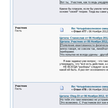
Вот ты, Участник, как то ведь умудряе
Камни бы плакали, если бы умели чита
основе "своей" теории. Тогда вы сами 
Участник
Re: Четырёхволновое смеш
Гость
«
Ответ #77 :
06 Ноября 2012,
Цитата: Станислав от 06 Ноября 2012
Цитата: Участник от 05 Ноября 2012,
Появление квантованности физически
мягко говоря, не совсем так, линейча
приборами.
Что попытки не всегда удачны - другой
Я вам задавал уже вопрос - что такое
утверждать, что "всё есть действие, а в
НЕ ВСЕГДА "разборы" следуют за восп
какой ей быть. А раз нет осознанного о
Участник
Re: Четырёхволновое смеш
Гость
«
Ответ #78 :
06 Ноября 2012,
Цитата: Oleg.Ol от 06 Ноября 2012, 0
Но тебя это таки немножко не устраи
Это возможно. С Участником вот кое-к