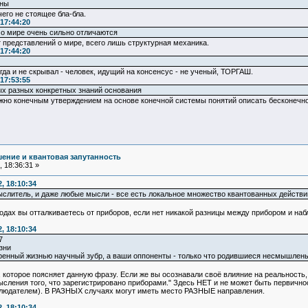
чны
чего не стоящее бла-бла.
17:44:20
о мире очень сильно отличаются
т представлений о мире, всего лишь структурная механика.
17:44:20
гда и не скрывал - человек, идущий на консенсус - не ученый, ТОРГАШ.
17:53:55
ых разных конкретных знаний основания
но конечным утверждением на основе конечной системы понятий описать бесконечно 
ение и квантовая запутанность
 18:36:31 »
, 18:10:34
ыслитель, и даже любые мысли - все есть локальное множество квантованных действий
ыводах вы отталкиваетесь от приборов, если нет никакой разницы между прибором и наб
, 18:10:34
7
зни
дренный жизнью научный зубр, а ваши оппоненты - только что родившиеся несмышлены
оторое поясняет данную фразу. Если же вы осознавали своё влияние на реальность, т
ысления того, что зарегистрировано приборами." Здесь НЕТ и не может быть первично
блюдателем). В РАЗНЫХ случаях могут иметь место РАЗНЫЕ направления.
, 18:10:34