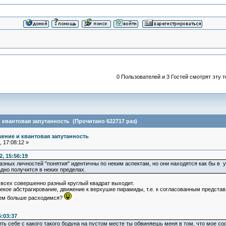
0 Пользователей и 3 Гостей смотрят эту т
квантовая запутанность (Прочитано 622717 раз)
ение и квантовая запутанность
 17:08:12 »
, 15:56:19
зных личностей "понятия" идентичны по неким аспектам, но они находятся как бы в уже
адно получится в неких пределах.
у всех совершенно разный круглый квадрат выходит.
некое абстрагирование, движение к верхушке пирамиды, т.е. к согласованным предста
тем больше расходимся?
6:03:37
ить себе с какого такого бодуна на пустом месте ты обвиняешь меня в том, что мое с