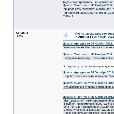
тогда самое грамотное - не делайте н
Цитата: Участник от 06 Ноября 2012, 
природа есть "бесконечно сложное" -
нет проблем, доказывайте, что вы умне
Ждем-с
Ариадна
Re: Четырёхволновое смеш
Гость
«
Ответ #83 :
06 Ноября 2012,
Цитата: Ариадна от 06 Ноября 2012, 
Хотя по словам Участника - это есмь 
Цитата: Участник от 06 Ноября 2012, 
Верхушка пирамиды - это синтез самы
Вот где-то тут у нас путаница-недопо
Цитата: Ариадна от 18 Октября 2012,
Нарабатывать представления для "лич
Цитата: Участник от 21 Октября 2012,
Это движение в сторону согласованны
Цитата: Участник от 21 Октября 2012,
Мы говорили о "точке зарождения Всег
В ней нет ни времени ни пространства
Она - суть интеграция всех знаний лю
Схематически она занимает самую ве
Через неё осуществляется переход от 