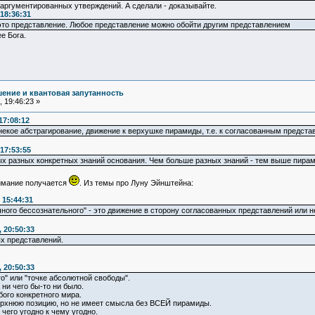
е аргументированных утверждений. А сделали - доказывайте.
18:36:31
 это представление. Любое представление можно обойти другим представлением
е Бога.
ение и квантовая запутанность
 19:46:23 »
17:08:12
некое абстрагирование, движение к верхушке пирамиды, т.е. к согласованным предста
17:53:55
х разных конкретных знаний основания. Чем больше разных знаний - тем выше пирамид
нимание получается
. Из темы про Луну Эйнштейна:
 15:44:31
ного бессознательного" - это движение в сторону согласованных представлений или 
 20:50:33
х представлений.
 20:50:33
о" или "точке абсолютной свободы".
 ни чего бы-то ни было.
бого конкретного мира.
рхнюю позицию, но не имеет смысла без ВСЕЙ пирамиды.
чего угодно к чему угодно.