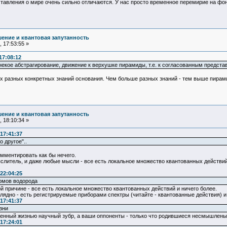
авления о мире очень сильно отличаются. У нас просто временное перемирие на фоне
ение и квантовая запутанность
 17:53:55 »
17:08:12
некое абстрагирование, движение к верхушке пирамиды, т.е. к согласованным предста
 разных конкретных знаний основания. Чем больше разных знаний - тем выше пирамид
ение и квантовая запутанность
 18:10:34 »
17:41:37
о другое"..
омментировать как бы нечего.
слитель, и даже любые мысли - все есть локальное множество квантованных действий
22:04:25
томов водорода
ой причине - все есть локальное множество квантованных действий и ничего более.
лядно - есть регистрируемые приборами спектры (читайте - квантованные действия) и 
17:41:37
зни
дренный жизнью научный зубр, а ваши оппоненты - только что родившиеся несмышлены
17:24:01