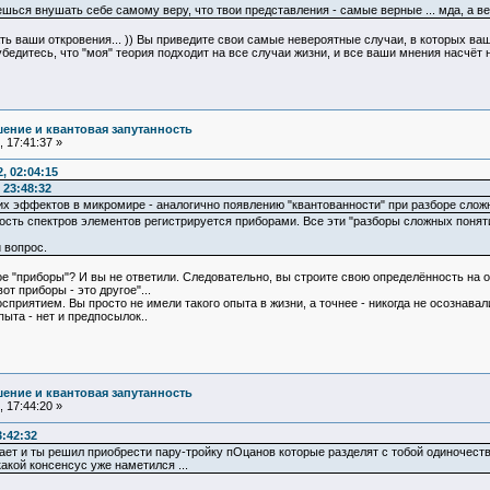
шься внушать себе самому веру, что твои представления - самые верные ... мда, а вед
ть ваши откровения... )) Вы приведите свои самые невероятные случаи, в которых ваш
убедитесь, что "моя" теория подходит на все случаи жизни, и все ваши мнения насчёт 
ение и квантовая запутанность
 17:41:37 »
, 02:04:15
 23:48:32
х эффектов в микромире - аналогично появлению "квантованности" при разборе слож
тость спектров элементов регистрируется приборами. Все эти "разборы сложных понят
 вопрос.
 "приборы"? И вы не ответили. Следовательно, вы строите свою определённость на ос
от приборы - это другое"...
риятием. Вы просто не имели такого опыта в жизни, а точнее - никогда не осознава
пыта - нет и предпосылок..
ение и квантовая запутанность
 17:44:20 »
3:42:32
вает и ты решил приобрести пару-тройку пОцанов которые разделят с тобой одиночеств
акой консенсус уже наметился ...