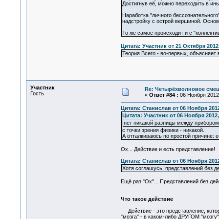
Достигнув её, можно переходить в ин
Наработка "личного бессознательного
надстройку с острой вершиной. Основа
То же самое происходит и с "коллекти
Цитата: Участник от 21 Октября 2012,
Теория Всего - во-первых, объясняет 
Участник
Re: Четырёхволновое смеш
Гость
«
Ответ #84 :
06 Ноября 2012,
Цитата: Станислав от 06 Ноября 2012
Цитата: Участник от 06 Ноября 2012,
нет никакой разницы между прибором
с точки зрения физики - никакой.
А отталкиваюсь по простой причине: е
Ох... Действие и есть представление!
Цитата: Станислав от 06 Ноября 2012
Хотя соглашусь, представлений без де
Ещё раз "Ох"... Представлений без де
Что такое действие
Действие - это представление, которо
"мозга" - в каком-либо ДРУГОМ "мозгу