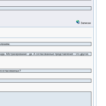
Записан
влениям.
а. Абстрагирование - да. А согласованные представления - это другое.
несогласованных?