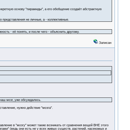
онкретную основу "пирамиды", а его обобщение создаёт абстрактную
о представления не личные, а - коллективные.
ость - её понять, и после чего - объяснить другому.
Записан
 наш мозг, уже обсуждалось.
тавление, нужно действие "мозга".
авление в "мозгу" может также возникать от сравнения вещей ВНЕ этого
згами" (ведь они есть не у всех живых существ, растений, насекомых и