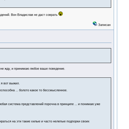
ждений. Вон Владислав не даст соврать
Записан
 не жду, и принимаю любое ваше поведение.
 я вот выжил.
способна ... болото какое то бессмысленное.
юбая система представлений порочна в принципе ... и понимаю уже
пираться на эти такие хилые и часто нелепые подпорки своих