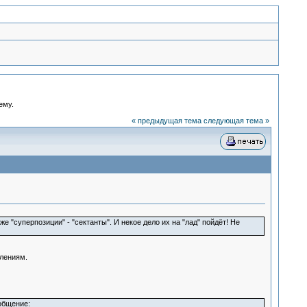
ему.
« предыдущая тема
следующая тема »
 "суперпозиции" - "сектанты". И некое дело их на "лад" пойдёт! Не
влениям.
ообщение: