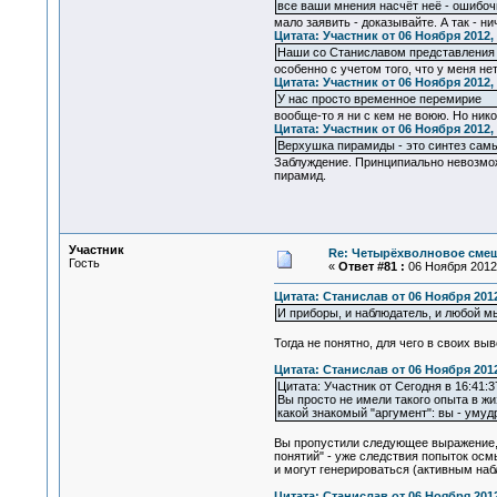
все ваши мнения насчёт неё - ошибо
мало заявить - доказывайте. А так - ни
Цитата: Участник от 06 Ноября 2012, 
Наши со Станиславом представления 
особенно с учетом того, что у меня не
Цитата: Участник от 06 Ноября 2012, 
У нас просто временное перемирие
вообще-то я ни с кем не воюю. Но нико
Цитата: Участник от 06 Ноября 2012, 
Верхушка пирамиды - это синтез сам
Заблуждение. Принципиально невозмож
пирамид.
Участник
Re: Четырёхволновое смеш
Гость
«
Ответ #81 :
06 Ноября 2012,
Цитата: Станислав от 06 Ноября 2012
И приборы, и наблюдатель, и любой м
Тогда не понятно, для чего в своих в
Цитата: Станислав от 06 Ноября 2012
Цитата: Участник от Сегодня в 16:41:3
Вы просто не имели такого опыта в жи
какой знакомый "аргумент": вы - уму
Вы пропустили следующее выражение, к
понятий" - уже следствия попыток осм
и могут генерироваться (активным на
Цитата: Станислав от 06 Ноября 2012