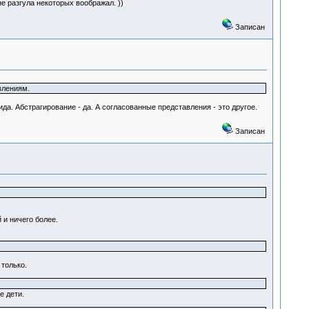
 разгула некоторых воображал. ))
Записан
влениям.
а. Абстрагирование - да. А согласованные представления - это другое.
Записан
 и ничего более.
только.
е дети.