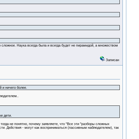
сложное. Наука всегда была и всегда будет не пирамидой, а множеством
Записан
 и ничего более.
людателем..
е дети.
огда не понятно, почему заявляете, что "Все эти "разборы сложных
сти. Действия - могут как восприниматься (пассивным наблюдателем), так