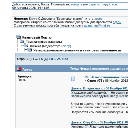
Добро пожаловать,
Гость
. Пожалуйста,
войдите
или
зарегистрируйтесь
.
09 Августа 2026, 14:41:05
Новости:
Книгу С.Доронина "Квантовая магия" читать
здесь
Материалы старого сайта "Физика Магии" доступны для просмотра
здесь
О замеченных глюках просьба писать на почту
quantmag@mail.ru
Квантовый Портал
Тематические разделы
Физика
(Модератор:
valeriy
)
Четырёхволновое смешение и квантовая запутанность
Страниц:
1
...
4
5
[
6
]
7
8
...
24
Все
Тема: Четырёхволновое смешение и 
Автор
Ариадна
Re: Четырёхволновое смеш
Гость
«
Ответ #75 :
06 Ноября 2012,
Цитата: Владислав от 06 Ноября 2012
У каждого свой кошелёк! Но если у ра
зависимо как рассядутся, всё у них л
В том то и дело, что из суперпозиции 
Хотя по словам Участника - это есмь 
Получается чем больше согласуем - 
Цитата: Oleg.Ol от 05 Ноября 2012, 0
Конечно. ))) Я же тоже должен объясн