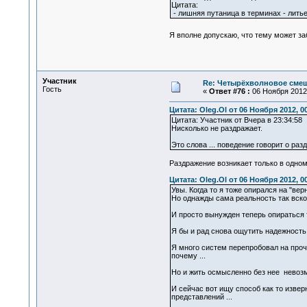
Цитата:
- лишняя путаница в терминах - лить
Я вполне допускаю, что тему может з
Участник
Re: Четырёхволновое смеш
Гость
«
Ответ #76 :
06 Ноября 2012,
Цитата: Oleg.Ol от 06 Ноября 2012, 0
Цитата: Участник от Вчера в 23:34:58
Нисколько не раздражает.
Это слова ... поведение говорит о ра
Раздражение возникает только в одном
Цитата: Oleg.Ol от 06 Ноября 2012, 0
Увы. Когда то я тоже опирался на "вер
Но однажды сама реальность так вско
И просто вынужден теперь опираться т
Я бы и рад снова ощутить надежность 
Я много систем перепробовал на проч
почему ...
Но и жить осмысленно без нее невозм
И сейчас вот ищу способ как то извер
представлений ...