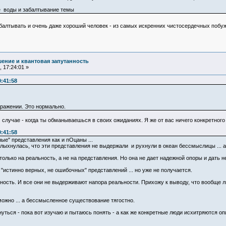
е воды и забалтывание темы
абалтывать и очень даже хороший человек - из самых искренних чистосердечных побу
ение и квантовая запутанность
 17:24:01 »
0:41:58
здражении. Это нормально.
 случае - когда ты обманываешься в своих ожиданиях. Я же от вас ничего конкретного
0:41:58
ные" представления как и пОцаны ...
лыхнулась, что эти представления не выдержали и рухнули в океан бессмыслицы ... а
олько на реальность, а не на представления. Но она не дает надежной опоры и дать не
"истинно верных, не ошибочных" представлений ... но уже не получается.
ность. И все они не выдерживают напора реальности. Прихожу к выводу, что вообще л
ожно ... а бессмысленное существование тягостно.
нуться - пока вот изучаю и пытаюсь понять - а как же конкретные люди исхитряются о