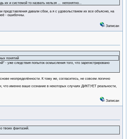
ь их и системой то назвать нельзя ... непонятно...
и представления давали сбои, а я с удовольствием их все объясню, на
неё - ошибочны.
Записан
ных понятий
ий" - уже следствия попыток осмысления того, что зарегистрировано
нове неопределённости. К тому же, согласитесь, не совсем логично
ли, что именно ваше сознание в некоторых случаях ДИКТУЕТ реальности,
Записан
о твоих фантазий.