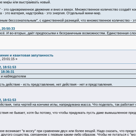
ые миры или выстраивать новый.
" - это одновременное движение и вниз и вверх. Множественное количество создаёт к
 - это материя, надстройка - это энергия. Отдельный мини-мир.
вным бессознательным", с единственной разницей, что множественное количество - эт
 20:50:33
всё. И во-вторых, даёт предпосылки к безграничным возможностям. Единственная сложн
ение и квантовая запутанность
 23:01:15 »
, 18:51:53
 18:36:31
 и наблюдателем
сть действие - есть представление, нет действия - нет и представления.
, 18:51:53
йствия, типа чертей на кончике иглы, напридумана масса. Что поделать, так работает
йствия не бывает, хотя бы потому, что чтобы придумать пусть даже вымышленное предс
е возникает "в мозгу" при сравнении двух или более вещей. Надо сказать, что предст
" другого существа, связанном с первым каким-либо образом. Чтобы не путаться с "мо