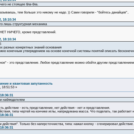
ичего не стоящее бла-бла.
азываешь, тем больше это никому не надо. )) Сами говорили - "бойтесь данайцев"..
, 18:10:34
его лишь структурная механика
 НЕТ НИЧЕГО, кроме представлений.
, 18:10:34
5
ых разных конкретных знаний основания
но конечным утверждением на основе конечной системы понятий описать бесконечно 
жное" - это представление. Любое представление можно обойти другим представлением
ение и квантовая запутанность
 18:51:53 »
18:36:31
 и наблюдателем
ть действие - есть представление, нет действия - нет и представления.
ствия, типа чертей на кончике иглы, напридумана масса. Что поделать, так работает 
18:36:31
 действия". Только без наперсточниства, типа: нажал кнопку - сгенерировал действие.
18:36:31