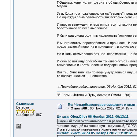
ПОцанам, конечно, лучше знать об ошибочности ил
Мдааа ...
Увы. Когда то я тоже опирался на "верные" предста
Но однажды сама реальность так всколыхнулась, ч
И просто вынужден теперь опираться только на реа
болото какое то бессмысленное.
Я бы и рад снова ощутить надежность "истинно ве
Я много систем перепробовал на прочность. И вс
представлений порочна в принципе ... и понимаю у
Но и жить осмысленно без нее невозможно ... а 
И сейчас вот ищу способ как то извернуться - пок
такие хилые и часто нелепые подпорки своих предс
Вот ты, Участник, как то ведь умудряешься внушат
то назвать нельзя ... непонятно...
«
Последнее редактирование: 06 Ноября 2012, 01:
"Я - есмь Истина и Путь, Альфа и Омега ..."(с)
Станислав
Re: Четырёхволновое смешение и квант
Ветеран
«
Ответ #68 :
06 Ноября 2012, 02:04:15 »
Сообщений: 867
Цитата: Oleg.Ol от 06 Ноября 2012, 00:13:11
Научный факт устанавливается в результате пров
человек, идущий на консенсус - не ученый, ТОРГА
И я в вопросах поведения в храме науки придерж
Цитата: Участник от 05 Ноября 2012, 23:18:12