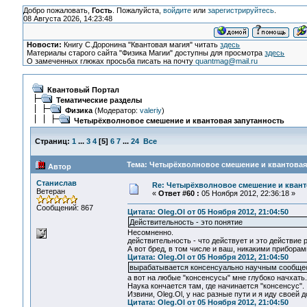
Добро пожаловать,
Гость
. Пожалуйста,
войдите
или
зарегистрируйтесь
.
08 Августа 2026, 14:23:48
Новости:
Книгу С.Доронина "Квантовая магия" читать
здесь
Материалы старого сайта "Физика Магии" доступны для просмотра
здесь
О замеченных глюках просьба писать на почту
quantmag@mail.ru
Квантовый Портал
Тематические разделы
Физика
(Модератор:
valeriy
)
Четырёхволновое смешение и квантовая запутанность
Страниц:
1
...
3
4
[
5
]
6
7
...
24
Все
Тема: Четырёхволновое смешение и квантовая 
Автор
Станислав
Re: Четырёхволновое смешение и квант
Ветеран
«
Ответ #60 :
05 Ноября 2012, 22:36:18 »
Сообщений: 867
Цитата: Oleg.Ol от 05 Ноября 2012, 21:04:50
Действительность - это понятие
Несомненно.
действительность - что действует и это действие 
А вот бред, в том числе и ваш, никакими приборам
Цитата: Oleg.Ol от 05 Ноября 2012, 21:04:50
вырабатывается консенсуально научным сообще
а вот на любые "консенсусы" мне глубоко начхать.
Наука кончается там, где начинается "консенсус".
Извини, Oleg.Ol, у нас разные пути и я иду своей 
Цитата: Oleg.Ol от 05 Ноября 2012, 21:04:50