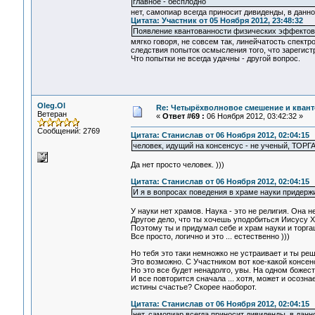
главное - бесплодно
нет, самопиар всегда приносит дивиденды, в данно
Цитата: Участник от 05 Ноября 2012, 23:48:32
Появление квантованности физических эффектов 
мягко говоря, не совсем так, линейчатость спектр
следствия попыток осмысления того, что зарегис
Что попытки не всегда удачны - другой вопрос.
Oleg.Ol
Re: Четырёхволновое смешение и квант
Ветеран
«
Ответ #69 :
06 Ноября 2012, 03:42:32 »
Сообщений: 2769
Цитата: Станислав от 06 Ноября 2012, 02:04:15
человек, идущий на консенсус - не ученый, ТОРГ
Да нет просто человек. )))
Цитата: Станислав от 06 Ноября 2012, 02:04:15
И я в вопросах поведения в храме науки придерж
У науки нет храмов. Наука - это не религия. Она н
Другое дело, что ты хочешь уподобиться Иисусу Х
Поэтому ты и придумал себе и храм науки и торгаш
Все просто, логично и это ... естественно )))
Но тебя это таки немножко не устраивает и ты ре
Это возможно. С Участником вот кое-какой консенс
Но это все будет ненадолго, увы. На одном божест
И все повторится сначала ... хотя, может и осозн
истины счастье? Скорее наоборот.
Цитата: Станислав от 06 Ноября 2012, 02:04:15
нет, самопиар всегда приносит дивиденды, в данн