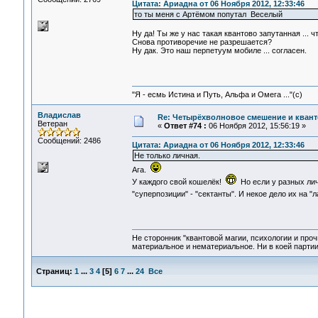
Цитата: Ариадна от 06 Ноября 2012, 12:33:46
то ты меня с Артёмом попутал Веселый
Ну да! Ты же у нас такая квантово запутанная ... ч
Снова противоречие не разрешается?
Ну дак. Это наш перпетуум мобиле ... согласен.
"Я - есмь Истина и Путь, Альфа и Омега ..."(с)
Владислав
Re: Четырёхволновое смешение и квант
Ветеран
«
Ответ #74 :
06 Ноября 2012, 15:56:19 »
Сообщений: 2486
Цитата: Ариадна от 06 Ноября 2012, 12:33:46
Не только личная.
Ага.
У каждого свой кошелёк!
Но если у разных лич
"суперпозиции" - "сектанты". И некое дело их на "
Не сторонник "квантовой магии, психологии и проч
материальное и нематериальное. Ни в коей партии
Страниц:
1
...
3
4
[
5
]
6
7
...
24
Все