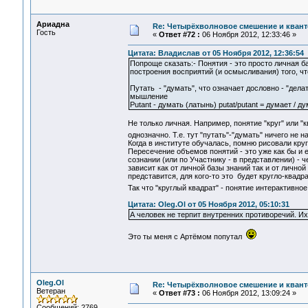
Ариадна
Re: Четырёхволновое смешение и квант
Гость
«
Ответ #72 :
06 Ноября 2012, 12:33:46 »
Цитата: Владислав от 05 Ноября 2012, 12:36:54
Попроще сказать:- Понятия - это просто личная 
построения восприятий (и осмысливания) того, что
Путать - "думать", что означает дословно - "делат
мышление
Putant - думать (латынь) putat/putant = думает / д
Не только личная. Например, понятие "круг" или 
однозначно. Т.е. тут "путать"-"думать" ничего не 
Когда в институте обучалась, помню рисовали кру
Пересечение объемов понятий - это уже как бы и е
сознании (или по Участнику - в представлении) -
зависит как от личной базы знаний так и от личной
представится, для кого-то это будет кругло-квадр
Так что "круглый квадрат" - понятие интерактивно
Цитата: Oleg.Ol от 05 Ноября 2012, 05:10:31
А человек не терпит внутренних противоречий. И
Это ты меня с Артёмом попутал
Oleg.Ol
Re: Четырёхволновое смешение и квант
Ветеран
«
Ответ #73 :
06 Ноября 2012, 13:09:24 »
Сообщений: 2769