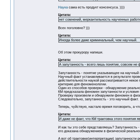
Наука
сама есть продукт консенсуса. ))))
Цитата:
нет сомнений, меркантильность наученных работн
Всех поголовно? )))
Цитата:
Иногда более даже криминальный, чем научный.
Об этом прокурору напиши.
Цитата:
А запутанность - всего лишь понятие, совсем не ф
Запутанность - понятие указывающее на научный ф
Научный факт устанавливается в результате прове
действительности наукой рассматривается некое
критерию для феноменологии.
Один из способов проверки - обнаружение реальн
КМ предсказала феномен запутанности и условия 
Проверку произвели и обнаружили феномен в физ
Следовательно, запутанность - это научный факт.
Теперь, чуйствую, настало время поговорить, а чт
Цитата:
И даже не факт, что КМ трактовка этого понятия 
И как ты это себе представляешь? Запутанность -
его доказана обнаружением в физической реальн
А вот об трактовке(интерпретации) запутанности 