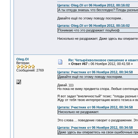
Цитата: Oleg.Ol от 06 Ноября 2012, 00:16:02
А ты откуда знаешь что бесплодно? Плоды разны
Давайте ещё по этому поводу поспорим..
Цитата: Oleg.Ol от 06 Ноября 2012, 00:16:02
Понимаю что это раздражает поцАноф
Нисколько не раздражает. Даже здесь вы опираете
Oleg.Ol
Re: Четырёхволновое смешение и квант
Ветеран
«
Ответ #67 :
06 Ноября 2012, 00:41:58 »
Сообщений: 2769
Цитата: Участник от 06 Ноября 2012, 00:34:58
Давайте ещё по этому поводу поспорим.
Давай. ))))
Но пока не вижу предмета спора. Любые сентенции
Я вот задал "внеличностый" тезис: "плоды разные
Жду от тебя твою интерпретацию моего тезиса и в
Цитата: Участник от 06 Ноября 2012, 00:34:58
Нисколько не раздражает.
Это слова ... поведение говорит о раздражении. Э
Цитата: Участник от 06 Ноября 2012, 00:34:58
Даже здесь вы опираетесь на свои ошибочные пре