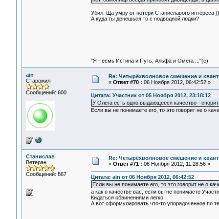
Убил. Ща умру от потери Станиславого интереса ))
А куда ты денешься то с подводной лодки?
"Я - есмь Истина и Путь, Альфа и Омега ..."(с)
ain
Re: Четырёхволновое смешение и квант
Старожил
«
Ответ #70 :
06 Ноября 2012, 06:42:52 »
Сообщений: 600
Цитата: Участник от 05 Ноября 2012, 23:18:12
У Олега есть одно выдающееся качество - спорить
Если вы не понимаете его, то это говорит не о кач
Станислав
Re: Четырёхволновое смешение и квант
Ветеран
«
Ответ #71 :
06 Ноября 2012, 11:28:56 »
Сообщений: 867
Цитата: ain от 06 Ноября 2012, 06:42:52
Если вы не понимаете его, то это говорит не о кач
а как о качестве вас, если вы не понимаете Участ
Кидаться обвинениями легко.
А вот сформулировать что-то упорядоченное по те