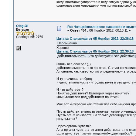
когда внимание упирается в неделимую единицу со
формирования мироздания уже полностью мной из
Oleg.Ol
Re: Четырёхволновое смешение и квант
Ветеран
«
Ответ #64 :
06 Ноября 2012, 00:13:11 »
Сообщений: 2769
Цитата: Станислав от 05 Ноября 2012, 22:36:18
Несомненно.
Хорошо.
Цитата: Станислав от 05 Ноября 2012, 22:36:18
действительность - что действует и это действие
Опять все обосрал )))
действительность - это понятие. С этим согласилс
А понятие, как известно, по определению - это рез
И тут начинается бред:
>>действительность - что действует и это действ
И что действует?
Понятие действует? Категория через понятие?
Или Станислав под действием понятия?
Мне вот интересно как Станислав себе мыслит про
Пусть действительность означает некоего неведомо
Пусть агент неизвестен, а только детектируется 
результатах?
Через органы чувств?
А на органы чувств этот агент действовать не мож
Если действует, зачем тогда необходим прибор?