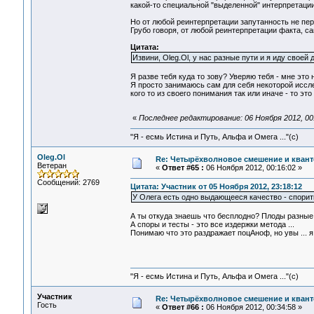
какой-то специальной "выделенной" интерпретации 
Но от любой реинтерпретации запутанность не пер
Грубо говоря, от любой реинтерпретации факта, са
Цитата:
Извини, Oleg.Ol, у нас разные пути и я иду своей
Я разве тебя куда то зову? Уверяю тебя - мне это 
Я просто занимаюсь сам для себя некоторой иссле
кого то из своего понимания так или иначе - то э
«
Последнее редактирование: 06 Ноября 2012, 00:
"Я - есмь Истина и Путь, Альфа и Омега ..."(с)
Oleg.Ol
Re: Четырёхволновое смешение и квант
Ветеран
«
Ответ #65 :
06 Ноября 2012, 00:16:02 »
Сообщений: 2769
Цитата: Участник от 05 Ноября 2012, 23:18:12
У Олега есть одно выдающееся качество - спорить
А ты откуда знаешь что бесплодно? Плоды разные 
А споры и тесты - это все издержки метода ...
Понимаю что это раздражает поцАноф, но увы ... я
"Я - есмь Истина и Путь, Альфа и Омега ..."(с)
Участник
Re: Четырёхволновое смешение и квант
Гость
«
Ответ #66 :
06 Ноября 2012, 00:34:58 »