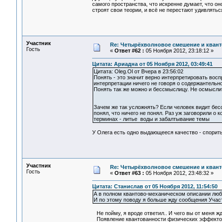
самого пространства, что искренне думает, что о
строят свои теории, и всё не перестают удивлятьс
Участник
Re: Четырёхволновое смешение и квант
Гость
«
Ответ #62 :
05 Ноября 2012, 23:18:12 »
Цитата: Ариадна от 05 Ноября 2012, 03:49:41
Цитата: Oleg.Ol от Вчера в 23:56:02
Понять - это значит верно интерпретировать вос
интерпретации ничего не говоря о содержантельно
Понять так же можно и бессмыслицу. Не осмыслить
Зачем же так усложнять? Если человек видит бесс
понял, что ничего не понял. Раз уж заговорили о 
терминах - литье воды и забалтывание темы
У Олега есть одно выдающееся качество - спорить 
Участник
Re: Четырёхволновое смешение и квант
Гость
«
Ответ #63 :
05 Ноября 2012, 23:48:32 »
Цитата: Станислав от 05 Ноября 2012, 11:54:50
А в полном квантово-механическом описании любог
И по этому поводу я больше жду сообщения Участ
Не пойму, я вроде ответил.. И чего вы от меня 
Появление квантованности физических эффектов 