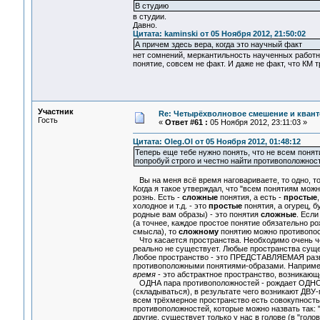
В студию
в студии.
Давно.
Цитата: kaminski от 05 Ноября 2012, 21:50:02
А причем здесь вера, когда это научный факт
нет сомнений, меркантильность наученных работни
понятие, совсем не факт. И даже не факт, что КМ 
Участник
Re: Четырёхволновое смешение и квант
Гость
«
Ответ #61 :
05 Ноября 2012, 23:11:03 »
Цитата: Oleg.Ol от 05 Ноября 2012, 01:48:12
Теперь еще тебе нужно понять, что не всем пон
попробуй строго и честно найти противоположнос
Вы на меня всё время наговариваете, то одно, то д
Когда я такое утверждал, что "всем понятиям мо
рознь. Есть -
сложные
понятия, а есть -
простые
холодное и т.д. - это
простые
понятия, а огурец, б
родные вам образы) - это понятия
сложные
. Есл
(а точнее, каждое простое понятие обязательно ро
смысла), то
сложному
понятию можно противопоста
Что касается пространства. Необходимо очень чёт
реально не существует. Любые пространства суще
Любое пространство - это ПРЕДСТАВЛЯЕМАЯ разв
противоположными понятиями-образами. Например
время
- это абстрактное пространство, возникающ
ОДНА пара противоположностей - рождает ОДНО
(складываться), в результате чего возникают Д
всем трёхмерное пространство есть совокупность
противоположностей, которые можно назвать так: "
другие, существует только у нас в голове (в "го