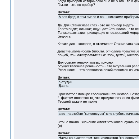
Когда приборов исторически еще не было - то и д
Глазки - это не прибор?
Цитата:
А вот бред, в том числе и ваш, никакими прибора
Да. Для Станислава глаз - это не прибор видать.
То что видит, слышат, ощущает Станислав - это не 
Только фантазии приходящие от созерцаний мерц
Бедняга.
Кстати для школяров, в отличие от Станислава ви
Действительность (произв. от слова «действие
вещей, но и овеществлённых идей, целей, идеал
Для совсем непонятливых поясню:
осуществлённая реальность - это актуальная реал
Реальность - это психологический феномен означ
Цитата:
в студии.
Давно.
Просмотрел побыре сообщения Станислава. Базар
"- фактом является то, что предмет познания физи
Теорией даже и не пахнет.
Цитата:
а вот на любые "консенсусы" мне глубоко начхать
Это не важно. Значение имеет что консенсуально
(с)
Цитата:
Наука кончается там, где начинается "консенсус".