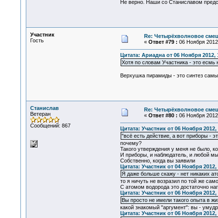
Не верно. Наши со Станиславом предст
Участник
Re: Четырёхволновое смеш
Гость
«
Ответ #79 :
06 Ноября 2012,
Цитата: Ариадна от 06 Ноября 2012, 
Хотя по словам Участника - это есмь 
Верхушка пирамиды - это синтез самых
Станислав
Re: Четырёхволновое смеш
Ветеран
«
Ответ #80 :
06 Ноября 2012,
Сообщений: 867
Цитата: Участник от 06 Ноября 2012, 
"всё есть действие, а вот приборы - эт
почему?
Такого утверждения у меня не было, к
И приборы, и наблюдатель, и любой мы
Собственно, когда вы заявили
Цитата: Участник от 04 Ноября 2012, 
Я даже больше скажу - нет никаких а
то я ничуть не возразил по той же сам
С атомом водорода это достаточно наг
Цитата: Участник от 06 Ноября 2012, 
Вы просто не имели такого опыта в жи
какой знакомый "аргумент": вы - уму
Цитата: Участник от 06 Ноября 2012, 