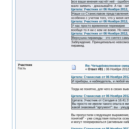
все ваши мнения насчёт неё - ошибо
мало заявить - доказывайте. А так - ни
Цитата: Участник от 06 Ноября 2012, 
Наши со Станиславом представления 
особенно с учетом того, что у меня не
Цитата: Участник от 06 Ноября 2012, 
У нас просто временное перемирие
вообще-то я ни с кем не воюю. Но нико
Цитата: Участник от 06 Ноября 2012, 
Верхушка пирамиды - это синтез сам
Заблуждение. Принципиально невозмож
пирамид.
Участник
Re: Четырёхволновое смеш
Гость
«
Ответ #81 :
06 Ноября 2012,
Цитата: Станислав от 06 Ноября 2012
И приборы, и наблюдатель, и любой м
Тогда не понятно, для чего в своих в
Цитата: Станислав от 06 Ноября 2012
Цитата: Участник от Сегодня в 16:41:3
Вы просто не имели такого опыта в жи
какой знакомый "аргумент": вы - уму
Вы пропустили следующее выражение, к
понятий" - уже следствия попыток осм
и могут генерироваться (активным на
Цитата: Станислав от 06 Ноября 2012