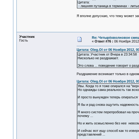
Цитата:
- лишняя путаница в терминах - лить
Я вполне допускаю, что тему может з
Участник
Re: Четырёхволновое смеш
Гость
«
Ответ #76 :
06 Ноября 2012,
Цитата: Oleg.Ol от 06 Ноября 2012, 0
Цитата: Участник от Вчера в 23:34:58
Нисколько не раздражает.
Это слова ... поведение говорит о ра
Раздражение возникает только в одном
Цитата: Oleg.Ol от 06 Ноября 2012, 0
Увы. Когда то я тоже опирался на "вер
Но однажды сама реальность так вско
И просто вынужден теперь опираться т
Я бы и рад снова ощутить надежность 
Я много систем перепробовал на проч
почему ...
Но и жить осмысленно без нее невозм
И сейчас вот ищу способ как то извер
представлений ...