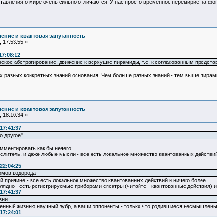
авления о мире очень сильно отличаются. У нас просто временное перемирие на фоне
ение и квантовая запутанность
 17:53:55 »
17:08:12
некое абстрагирование, движение к верхушке пирамиды, т.е. к согласованным предста
 разных конкретных знаний основания. Чем больше разных знаний - тем выше пирамид
ение и квантовая запутанность
 18:10:34 »
17:41:37
о другое"..
омментировать как бы нечего.
слитель, и даже любые мысли - все есть локальное множество квантованных действий
22:04:25
томов водорода
ой причине - все есть локальное множество квантованных действий и ничего более.
лядно - есть регистрируемые приборами спектры (читайте - квантованные действия) и 
17:41:37
зни
дренный жизнью научный зубр, а ваши оппоненты - только что родившиеся несмышлены
17:24:01