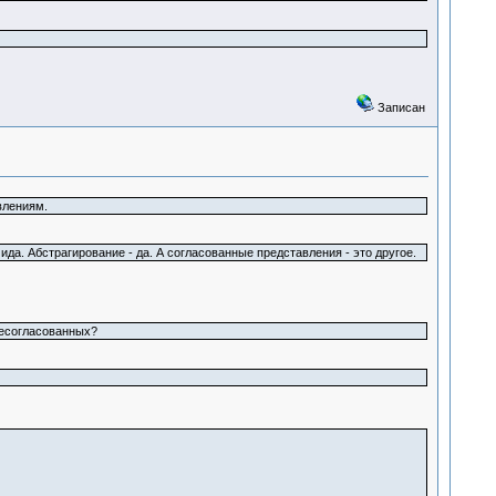
Записан
влениям.
а. Абстрагирование - да. А согласованные представления - это другое.
несогласованных?