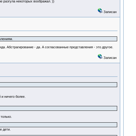
 разгула некоторых воображал. ))
Записан
влениям.
а. Абстрагирование - да. А согласованные представления - это другое.
Записан
 и ничего более.
только.
е дети.