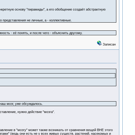
онкретную основу "пирамиды", а его обобщение создаёт абстрактную
о представления не личные, а - коллективные.
ость - её понять, и после чего - объяснить другому.
Записан
 наш мозг, уже обсуждалось.
тавление, нужно действие "мозга".
авление в "мозгу" может также возникать от сравнения вещей ВНЕ этого
згами" (ведь они есть не у всех живых существ, растений, насекомых и