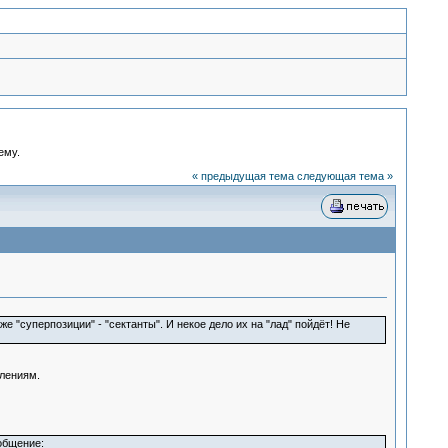
ему.
« предыдущая тема
следующая тема »
 "суперпозиции" - "сектанты". И некое дело их на "лад" пойдёт! Не
влениям.
ообщение: