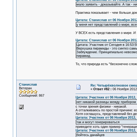
мало заявить - доказывайте. А так - н
Практика показывает - чем больше док
Цитата: Станислав от 06 Ноября 2012
у меня нет представлений о мире, вс
У ВСЕХ есть представления о мире. И
Цитата: Станислав от 06 Ноября 2012
Цитата: Участник от Сегодня в 16:53:5
Верхушка пирамиды - это синтез сам
Заблуждение. Принципиально невозмож
пирамид.
То, что природа есть "бесконечно сло
Станислав
Re: Четырёхволновое смеш
Ветеран
«
Ответ #82 :
06 Ноября 2012,
Сообщений: 867
Цитата: Участник от 06 Ноября 2012, 
нет никакой разницы между прибором
с точки зрения физики - никакой.
А отталкиваюсь по простой причине: ес
Хотя соглашусь, представлений без дей
Цитата: Участник от 06 Ноября 2012, 
так и могут генерироваться
приведите хоть один пример "генерации
Цитата: Участник от 06 Ноября 2012, 
бойтесь данайцев