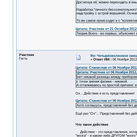
Достигнув её, можно переходить в ин
Наработка "личного бессознательного
надстройку с острой вершиной. Основа
То же самое происходит и с "коллекти
Цитата: Участник от 21 Октября 2012,
Теория Всего - во-первых, объясняет 
Участник
Re: Четырёхволновое смеш
Гость
«
Ответ #84 :
06 Ноября 2012,
Цитата: Станислав от 06 Ноября 2012
Цитата: Участник от 06 Ноября 2012,
нет никакой разницы между прибором
с точки зрения физики - никакой.
А отталкиваюсь по простой причине: е
Ох... Действие и есть представление!
Цитата: Станислав от 06 Ноября 2012
Хотя соглашусь, представлений без де
Ещё раз "Ох"... Представлений без де
Что такое действие
Действие - это представление, которо
"мозга" - в каком-либо ДРУГОМ "мозгу