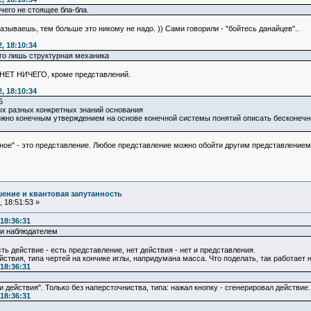
ичего не стоящее бла-бла.
азываешь, тем больше это никому не надо. )) Сами говорили - "бойтесь данайцев"..
, 18:10:34
его лишь структурная механика
 НЕТ НИЧЕГО, кроме представлений.
, 18:10:34
5
ых разных конкретных знаний основания
но конечным утверждением на основе конечной системы понятий описать бесконечно 
жное" - это представление. Любое представление можно обойти другим представлением
ение и квантовая запутанность
 18:51:53 »
18:36:31
 и наблюдателем
ть действие - есть представление, нет действия - нет и представления.
ствия, типа чертей на кончике иглы, напридумана масса. Что поделать, так работает 
18:36:31
 действия". Только без наперсточниства, типа: нажал кнопку - сгенерировал действие.
18:36:31