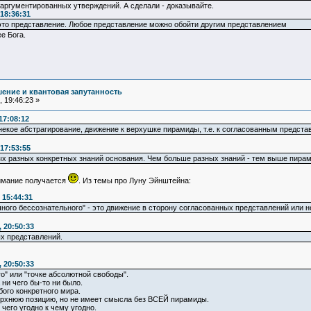
е аргументированных утверждений. А сделали - доказывайте.
18:36:31
 это представление. Любое представление можно обойти другим представлением
е Бога.
ение и квантовая запутанность
 19:46:23 »
17:08:12
некое абстрагирование, движение к верхушке пирамиды, т.е. к согласованным предста
17:53:55
х разных конкретных знаний основания. Чем больше разных знаний - тем выше пирамид
нимание получается
. Из темы про Луну Эйнштейна:
 15:44:31
ного бессознательного" - это движение в сторону согласованных представлений или 
 20:50:33
х представлений.
 20:50:33
о" или "точке абсолютной свободы".
 ни чего бы-то ни было.
бого конкретного мира.
рхнюю позицию, но не имеет смысла без ВСЕЙ пирамиды.
чего угодно к чему угодно.