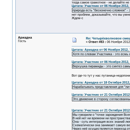
тогда самое грамотное - не делайте н
Цитата: Участник от 06 Ноября 2012, 
природа есть "бесконечно сложное" -
нет проблем, доказывайте, что вы умне
Ждем-с
Ариадна
Re: Четырёхволновое смеш
Гость
«
Ответ #83 :
06 Ноября 2012,
Цитата: Ариадна от 06 Ноября 2012, 
Хотя по словам Участника - это есмь 
Цитата: Участник от 06 Ноября 2012, 
Верхушка пирамиды - это синтез самы
Вот где-то тут у нас путаница-недопо
Цитата: Ариадна от 18 Октября 2012,
Нарабатывать представления для "лич
Цитата: Участник от 21 Октября 2012,
Это движение в сторону согласованны
Цитата: Участник от 21 Октября 2012,
Мы говорили о "точке зарождения Всег
В ней нет ни времени ни пространства
Она - суть интеграция всех знаний лю
Схематически она занимает самую ве
Через неё осуществляется переход от 