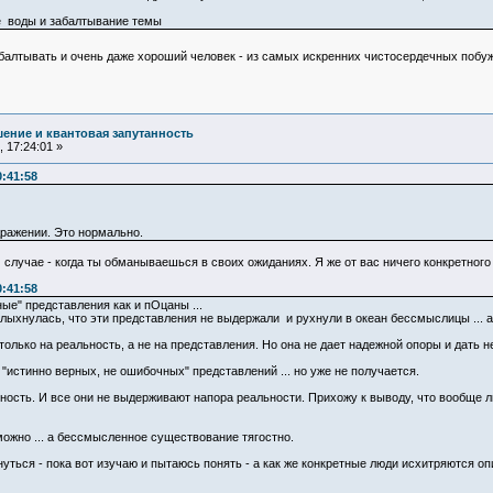
е воды и забалтывание темы
абалтывать и очень даже хороший человек - из самых искренних чистосердечных побу
ение и квантовая запутанность
 17:24:01 »
0:41:58
здражении. Это нормально.
 случае - когда ты обманываешься в своих ожиданиях. Я же от вас ничего конкретного
0:41:58
ные" представления как и пОцаны ...
лыхнулась, что эти представления не выдержали и рухнули в океан бессмыслицы ... а
олько на реальность, а не на представления. Но она не дает надежной опоры и дать не
"истинно верных, не ошибочных" представлений ... но уже не получается.
ность. И все они не выдерживают напора реальности. Прихожу к выводу, что вообще л
ожно ... а бессмысленное существование тягостно.
нуться - пока вот изучаю и пытаюсь понять - а как же конкретные люди исхитряются о