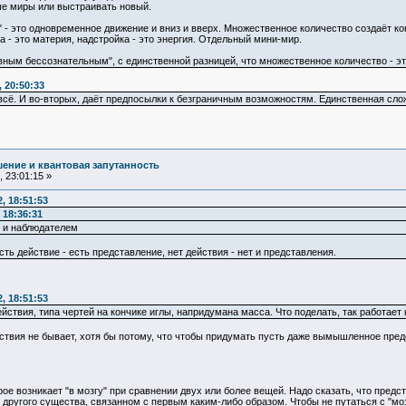
ые миры или выстраивать новый.
" - это одновременное движение и вниз и вверх. Множественное количество создаёт к
 - это материя, надстройка - это энергия. Отдельный мини-мир.
вным бессознательным", с единственной разницей, что множественное количество - эт
 20:50:33
всё. И во-вторых, даёт предпосылки к безграничным возможностям. Единственная сложн
ение и квантовая запутанность
 23:01:15 »
, 18:51:53
 18:36:31
 и наблюдателем
сть действие - есть представление, нет действия - нет и представления.
, 18:51:53
йствия, типа чертей на кончике иглы, напридумана масса. Что поделать, так работает
йствия не бывает, хотя бы потому, что чтобы придумать пусть даже вымышленное предс
е возникает "в мозгу" при сравнении двух или более вещей. Надо сказать, что предст
" другого существа, связанном с первым каким-либо образом. Чтобы не путаться с "мо