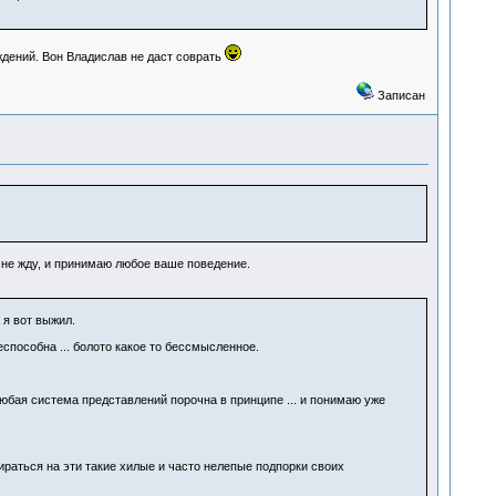
ждений. Вон Владислав не даст соврать
Записан
 не жду, и принимаю любое ваше поведение.
 я вот выжил.
способна ... болото какое то бессмысленное.
юбая система представлений порочна в принципе ... и понимаю уже
пираться на эти такие хилые и часто нелепые подпорки своих