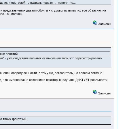
ь их и системой то назвать нельзя ... непонятно...
и представления давали сбои, а я с удовольствием их все объясню, на
неё - ошибочны.
Записан
ных понятий
ий" - уже следствия попыток осмысления того, что зарегистрировано
нове неопределённости. К тому же, согласитесь, не совсем логично
ли, что именно ваше сознание в некоторых случаях ДИКТУЕТ реальности,
Записан
о твоих фантазий.