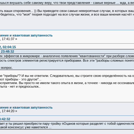
шься внушать себе самому веру, что твои представления - самые верные ... мда, а вед
ть ваши откровения... )) Вы приведите свои самые невероятные случаи, в которых ваш
убедитесь, что "моя" теория подходит на все случаи жизни, и все ваши мнения насчёт 
ение и квантовая запутанность
 17:41:37 »
, 02:04:15
 23:48:32
х эффектов в микромире - аналогично появлению "квантованности" при разборе слож
тость спектров элементов регистрируется приборами. Все эти "разборы сложных понят
 вопрос.
 "приборы"? И вы не ответили. Следовательно, вы строите свою определённость на ос
от приборы - это другое"...
риятием. Вы просто не имели такого опыта в жизни, а точнее - никогда не осознава
пыта - нет и предпосылок..
ение и квантовая запутанность
 17:44:20 »
3:42:32
вает и ты решил приобрести пару-тройку пОцанов которые разделят с тобой одиночеств
акой консенсус уже наметился ...