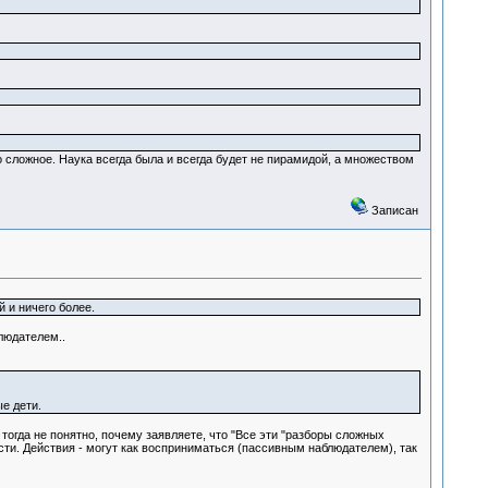
сложное. Наука всегда была и всегда будет не пирамидой, а множеством
Записан
 и ничего более.
людателем..
е дети.
огда не понятно, почему заявляете, что "Все эти "разборы сложных
сти. Действия - могут как восприниматься (пассивным наблюдателем), так