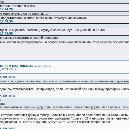
чны
чего не стоящее бла-бла.
17:44:20
о мире очень сильно отличаются
т представлений о мире, всего лишь структурная механика.
17:44:20
гда и не скрывал - человек, идущий на консенсус - не ученый, ТОРГАШ.
17:53:55
ых разных конкретных знаний основания
но конечным утверждением на основе конечной системы понятий описать бесконечно 
ение и квантовая запутанность
 18:36:31 »
, 18:10:34
ыслитель, и даже любые мысли - все есть локальное множество квантованных действий
ыводах вы отталкиваетесь от приборов, если нет никакой разницы между прибором и наб
, 18:10:34
7
зни
дренный жизнью научный зубр, а ваши оппоненты - только что родившиеся несмышлены
оторое поясняет данную фразу. Если же вы осознавали своё влияние на реальность, т
ысления того, что зарегистрировано приборами." Здесь НЕТ и не может быть первично
блюдателем). В РАЗНЫХ случаях могут иметь место РАЗНЫЕ направления.
, 18:10:34