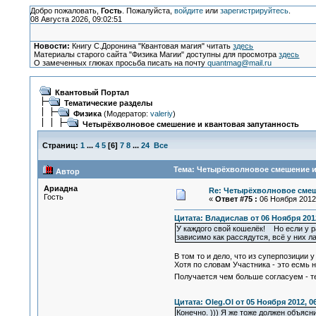
Добро пожаловать,
Гость
. Пожалуйста,
войдите
или
зарегистрируйтесь
.
08 Августа 2026, 09:02:51
Новости:
Книгу С.Доронина "Квантовая магия" читать
здесь
Материалы старого сайта "Физика Магии" доступны для просмотра
здесь
О замеченных глюках просьба писать на почту
quantmag@mail.ru
Квантовый Портал
Тематические разделы
Физика
(Модератор:
valeriy
)
Четырёхволновое смешение и квантовая запутанность
Страниц:
1
...
4
5
[
6
]
7
8
...
24
Все
Тема: Четырёхволновое смешение и 
Автор
Ариадна
Re: Четырёхволновое смеш
Гость
«
Ответ #75 :
06 Ноября 2012,
Цитата: Владислав от 06 Ноября 2012
У каждого свой кошелёк! Но если у ра
зависимо как рассядутся, всё у них л
В том то и дело, что из суперпозиции 
Хотя по словам Участника - это есмь 
Получается чем больше согласуем - 
Цитата: Oleg.Ol от 05 Ноября 2012, 0
Конечно. ))) Я же тоже должен объясн