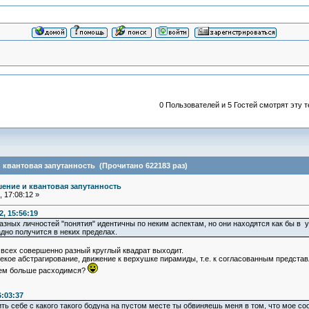
0 Пользователей и 5 Гостей смотрят эту т
квантовая запутанность (Прочитано 622183 раз)
ение и квантовая запутанность
 17:08:12 »
, 15:56:19
зных личностей "понятия" идентичны по неким аспектам, но они находятся как бы в уже
адно получится в неких пределах.
у всех совершенно разный круглый квадрат выходит.
некое абстрагирование, движение к верхушке пирамиды, т.е. к согласованным предста
тем больше расходимся?
6:03:37
ить себе с какого такого бодуна на пустом месте ты обвиняешь меня в том, что мое с