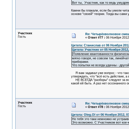
Вот ты, Участник, как то ведь умудряе
Камни бы плакали, если бы умели чита
основе "своей" теории. Тогда вы сами 
Участник
Re: Четырёхволновое смеш
Гость
«
Ответ #77 :
06 Ноября 2012,
Цитата: Станислав от 06 Ноября 2012
Цитата: Участник от 05 Ноября 2012,
Появление квантованности физически
мягко говоря, не совсем так, линейча
приборами.
Что попытки не всегда удачны - другой
Я вам задавал уже вопрос - что такое
утверждать, что "всё есть действие, а в
НЕ ВСЕГДА "разборы" следуют за восп
какой ей быть. А раз нет осознанного о
Участник
Re: Четырёхволновое смеш
Гость
«
Ответ #78 :
06 Ноября 2012,
Цитата: Oleg.Ol от 06 Ноября 2012, 0
Но тебя это таки немножко не устраи
Это возможно. С Участником вот кое-к