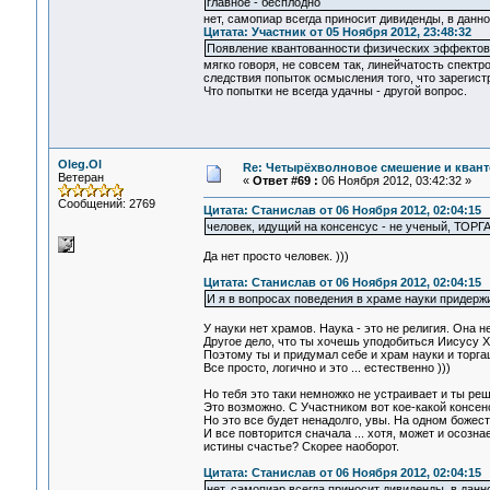
главное - бесплодно
нет, самопиар всегда приносит дивиденды, в данно
Цитата: Участник от 05 Ноября 2012, 23:48:32
Появление квантованности физических эффектов 
мягко говоря, не совсем так, линейчатость спектр
следствия попыток осмысления того, что зарегис
Что попытки не всегда удачны - другой вопрос.
Oleg.Ol
Re: Четырёхволновое смешение и квант
Ветеран
«
Ответ #69 :
06 Ноября 2012, 03:42:32 »
Сообщений: 2769
Цитата: Станислав от 06 Ноября 2012, 02:04:15
человек, идущий на консенсус - не ученый, ТОРГ
Да нет просто человек. )))
Цитата: Станислав от 06 Ноября 2012, 02:04:15
И я в вопросах поведения в храме науки придерж
У науки нет храмов. Наука - это не религия. Она н
Другое дело, что ты хочешь уподобиться Иисусу Х
Поэтому ты и придумал себе и храм науки и торгаш
Все просто, логично и это ... естественно )))
Но тебя это таки немножко не устраивает и ты ре
Это возможно. С Участником вот кое-какой консенс
Но это все будет ненадолго, увы. На одном божест
И все повторится сначала ... хотя, может и осозн
истины счастье? Скорее наоборот.
Цитата: Станислав от 06 Ноября 2012, 02:04:15
нет, самопиар всегда приносит дивиденды, в данн