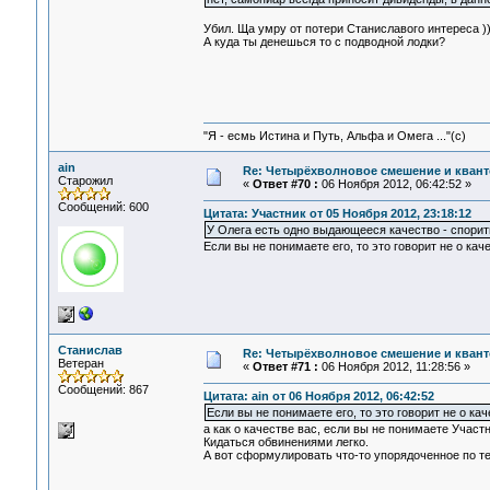
Убил. Ща умру от потери Станиславого интереса ))
А куда ты денешься то с подводной лодки?
"Я - есмь Истина и Путь, Альфа и Омега ..."(с)
ain
Re: Четырёхволновое смешение и квант
Старожил
«
Ответ #70 :
06 Ноября 2012, 06:42:52 »
Сообщений: 600
Цитата: Участник от 05 Ноября 2012, 23:18:12
У Олега есть одно выдающееся качество - спорить
Если вы не понимаете его, то это говорит не о кач
Станислав
Re: Четырёхволновое смешение и квант
Ветеран
«
Ответ #71 :
06 Ноября 2012, 11:28:56 »
Сообщений: 867
Цитата: ain от 06 Ноября 2012, 06:42:52
Если вы не понимаете его, то это говорит не о кач
а как о качестве вас, если вы не понимаете Участ
Кидаться обвинениями легко.
А вот сформулировать что-то упорядоченное по те