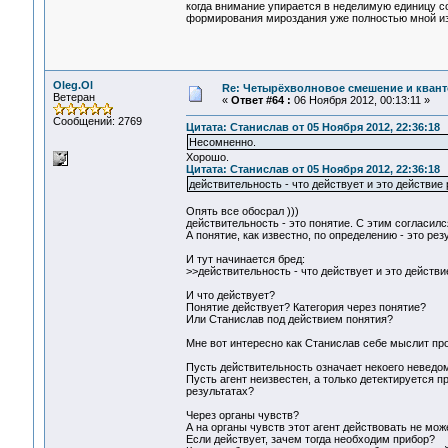
когда внимание упирается в неделимую единицу со
формирования мироздания уже полностью мной из
Oleg.Ol
Re: Четырёхволновое смешение и квант
Ветеран
«
Ответ #64 :
06 Ноября 2012, 00:13:11 »
Сообщений: 2769
Цитата: Станислав от 05 Ноября 2012, 22:36:18
Несомненно.
Хорошо.
Цитата: Станислав от 05 Ноября 2012, 22:36:18
действительность - что действует и это действие
Опять все обосрал )))
действительность - это понятие. С этим согласилс
А понятие, как известно, по определению - это рез
И тут начинается бред:
>>действительность - что действует и это действ
И что действует?
Понятие действует? Категория через понятие?
Или Станислав под действием понятия?
Мне вот интересно как Станислав себе мыслит про
Пусть действительность означает некоего неведомо
Пусть агент неизвестен, а только детектируется 
результатах?
Через органы чувств?
А на органы чувств этот агент действовать не мож
Если действует, зачем тогда необходим прибор?