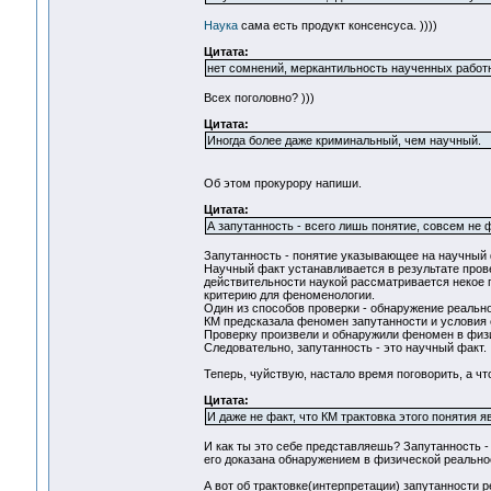
Наука
сама есть продукт консенсуса. ))))
Цитата:
нет сомнений, меркантильность наученных работн
Всех поголовно? )))
Цитата:
Иногда более даже криминальный, чем научный.
Об этом прокурору напиши.
Цитата:
А запутанность - всего лишь понятие, совсем не ф
Запутанность - понятие указывающее на научный ф
Научный факт устанавливается в результате прове
действительности наукой рассматривается некое
критерию для феноменологии.
Один из способов проверки - обнаружение реальн
КМ предсказала феномен запутанности и условия 
Проверку произвели и обнаружили феномен в физ
Следовательно, запутанность - это научный факт.
Теперь, чуйствую, настало время поговорить, а чт
Цитата:
И даже не факт, что КМ трактовка этого понятия 
И как ты это себе представляешь? Запутанность -
его доказана обнаружением в физической реальн
А вот об трактовке(интерпретации) запутанности 