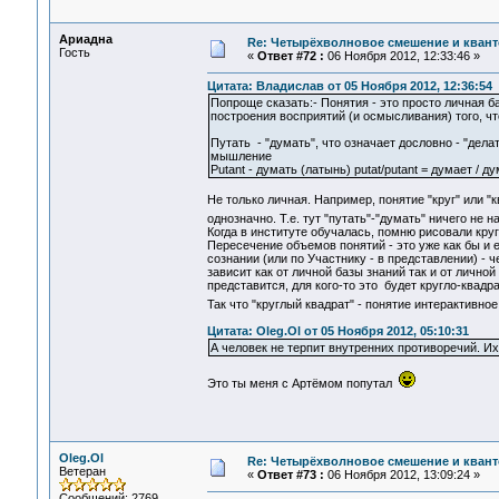
Ариадна
Re: Четырёхволновое смешение и квант
Гость
«
Ответ #72 :
06 Ноября 2012, 12:33:46 »
Цитата: Владислав от 05 Ноября 2012, 12:36:54
Попроще сказать:- Понятия - это просто личная 
построения восприятий (и осмысливания) того, что
Путать - "думать", что означает дословно - "делат
мышление
Putant - думать (латынь) putat/putant = думает / д
Не только личная. Например, понятие "круг" или 
однозначно. Т.е. тут "путать"-"думать" ничего не 
Когда в институте обучалась, помню рисовали кру
Пересечение объемов понятий - это уже как бы и е
сознании (или по Участнику - в представлении) -
зависит как от личной базы знаний так и от личной
представится, для кого-то это будет кругло-квадр
Так что "круглый квадрат" - понятие интерактивно
Цитата: Oleg.Ol от 05 Ноября 2012, 05:10:31
А человек не терпит внутренних противоречий. И
Это ты меня с Артёмом попутал
Oleg.Ol
Re: Четырёхволновое смешение и квант
Ветеран
«
Ответ #73 :
06 Ноября 2012, 13:09:24 »
Сообщений: 2769