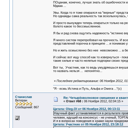
ПОцанам, конечно, лучше знать об ошибочности ил
Мдааа ...
Увы. Когда то я тоже опирался на "верные" предста
Но однажды сама реальность так всколыхнулась, ч
И просто вынужден теперь опираться только на реа
болото какое то бессмысленное.
Я бы и рад снова ощутить надежность "истинно ве
Я много систем перепробовал на прочность. И вс
представлений порочна в принципе ... и понимаю у
Но и жить осмысленно без нее невозможно ... а 
И сейчас вот ищу способ как то извернуться - пок
такие хилые и часто нелепые подпорки своих предс
Вот ты, Участник, как то ведь умудряешься внушат
то назвать нельзя ... непонятно...
«
Последнее редактирование: 06 Ноября 2012, 01:
"Я - есмь Истина и Путь, Альфа и Омега ..."(с)
Станислав
Re: Четырёхволновое смешение и квант
Ветеран
«
Ответ #68 :
06 Ноября 2012, 02:04:15 »
Сообщений: 867
Цитата: Oleg.Ol от 06 Ноября 2012, 00:13:11
Научный факт устанавливается в результате пров
человек, идущий на консенсус - не ученый, ТОРГА
И я в вопросах поведения в храме науки придерж
Цитата: Участник от 05 Ноября 2012, 23:18:12