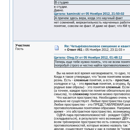
В студию
в студии.
Давно.
Цитата: kaminski от 05 Ноября 2012, 21:50:02
А причем здесь вера, когда это научный факт
нет сомнений, меркантильность наученных работни
понятие, совсем не факт. И даже не факт, что КМ 
Участник
Re: Четырёхволновое смешение и квант
Гость
«
Ответ #61 :
05 Ноября 2012, 23:11:03 »
Цитата: Oleg.Ol от 05 Ноября 2012, 01:48:12
Теперь еще тебе нужно понять, что не всем пон
попробуй строго и честно найти противоположнос
Вы на меня всё время наговариваете, то одно, то д
Когда я такое утверждал, что "всем понятиям мо
рознь. Есть -
сложные
понятия, а есть -
простые
холодное и т.д. - это
простые
понятия, а огурец, б
родные вам образы) - это понятия
сложные
. Есл
(а точнее, каждое простое понятие обязательно ро
смысла), то
сложному
понятию можно противопоста
Что касается пространства. Необходимо очень чёт
реально не существует. Любые пространства суще
Любое пространство - это ПРЕДСТАВЛЯЕМАЯ разв
противоположными понятиями-образами. Например
время
- это абстрактное пространство, возникающ
ОДНА пара противоположностей - рождает ОДНО
(складываться), в результате чего возникают Д
всем трёхмерное пространство есть совокупность
противоположностей, которые можно назвать так: "
другие, существует только у нас в голове (в "го