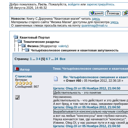
Добро пожаловать,
Гость
. Пожалуйста,
войдите
или
зарегистрируйтесь
.
08 Августа 2026, 14:46:32
Новости:
Книгу С.Доронина "Квантовая магия" читать
здесь
Материалы старого сайта "Физика Магии" доступны для просмотра
здесь
О замеченных глюках просьба писать на почту
quantmag@mail.ru
Квантовый Портал
Тематические разделы
Физика
(Модератор:
valeriy
)
Четырёхволновое смешение и квантовая запутанность
Страниц:
1
...
3
4
[
5
]
6
7
...
24
Все
Тема: Четырёхволновое смешение и квантовая 
Автор
Станислав
Re: Четырёхволновое смешение и квант
Ветеран
«
Ответ #60 :
05 Ноября 2012, 22:36:18 »
Сообщений: 867
Цитата: Oleg.Ol от 05 Ноября 2012, 21:04:50
Действительность - это понятие
Несомненно.
действительность - что действует и это действие 
А вот бред, в том числе и ваш, никакими приборам
Цитата: Oleg.Ol от 05 Ноября 2012, 21:04:50
вырабатывается консенсуально научным сообще
а вот на любые "консенсусы" мне глубоко начхать.
Наука кончается там, где начинается "консенсус".
Извини, Oleg.Ol, у нас разные пути и я иду своей 
Цитата: Oleg.Ol от 05 Ноября 2012, 21:04:50