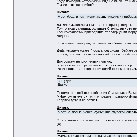
Когда приборов исторически еще не было - то и д
Глазки - это не прибор?
Цитата:
А вот бред, в том числе и ваш, никакими прибора
Да. Для Станислава глаз - это не прибор видать.
То что видит, слышат, ощущает Станислав - это не 
Только фантазии приходящие от созерцаний мерц
Бедняга.
Кстати для школяров, в отличие от Станислава ви
Действительность (произв. от слова «действие
вещей, но и овеществлённых идей, целей, идеал
Для совсем непонятливых поясню:
осуществлённая реальность - это актуальная реал
Реальность - это психологический феномен означ
Цитата:
в студии.
Давно.
Просмотрел побыре сообщения Станислава. Базар
"- фактом является то, что предмет познания физи
Теорией даже и не пахнет.
Цитата:
а вот на любые "консенсусы" мне глубоко начхать
Это не важно. Значение имеет что консенсуально
(с)
Цитата:
Наука кончается там, где начинается "консенсус".