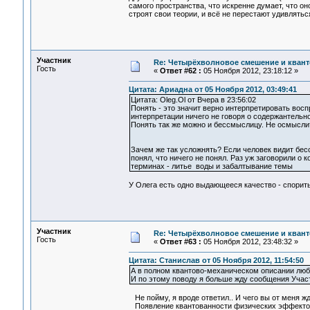
самого пространства, что искренне думает, что о
строят свои теории, и всё не перестают удивлятьс
Участник
Re: Четырёхволновое смешение и квант
Гость
«
Ответ #62 :
05 Ноября 2012, 23:18:12 »
Цитата: Ариадна от 05 Ноября 2012, 03:49:41
Цитата: Oleg.Ol от Вчера в 23:56:02
Понять - это значит верно интерпретировать вос
интерпретации ничего не говоря о содержантельно
Понять так же можно и бессмыслицу. Не осмыслить
Зачем же так усложнять? Если человек видит бесс
понял, что ничего не понял. Раз уж заговорили о 
терминах - литье воды и забалтывание темы
У Олега есть одно выдающееся качество - спорить 
Участник
Re: Четырёхволновое смешение и квант
Гость
«
Ответ #63 :
05 Ноября 2012, 23:48:32 »
Цитата: Станислав от 05 Ноября 2012, 11:54:50
А в полном квантово-механическом описании любог
И по этому поводу я больше жду сообщения Участ
Не пойму, я вроде ответил.. И чего вы от меня 
Появление квантованности физических эффектов 