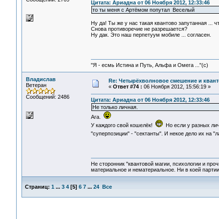
Цитата: Ариадна от 06 Ноября 2012, 12:33:46
то ты меня с Артёмом попутал Веселый
Ну да! Ты же у нас такая квантово запутанная ... ч
Снова противоречие не разрешается?
Ну дак. Это наш перпетуум мобиле ... согласен.
"Я - есмь Истина и Путь, Альфа и Омега ..."(с)
Владислав
Re: Четырёхволновое смешение и квант
Ветеран
«
Ответ #74 :
06 Ноября 2012, 15:56:19 »
Сообщений: 2486
Цитата: Ариадна от 06 Ноября 2012, 12:33:46
Не только личная.
Ага.
У каждого свой кошелёк!
Но если у разных лич
"суперпозиции" - "сектанты". И некое дело их на "
Не сторонник "квантовой магии, психологии и проч
материальное и нематериальное. Ни в коей партии
Страниц:
1
...
3
4
[
5
]
6
7
...
24
Все