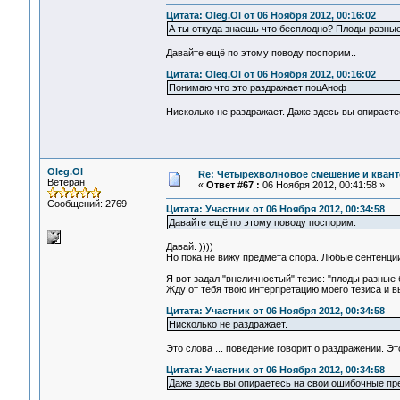
Цитата: Oleg.Ol от 06 Ноября 2012, 00:16:02
А ты откуда знаешь что бесплодно? Плоды разны
Давайте ещё по этому поводу поспорим..
Цитата: Oleg.Ol от 06 Ноября 2012, 00:16:02
Понимаю что это раздражает поцАноф
Нисколько не раздражает. Даже здесь вы опираете
Oleg.Ol
Re: Четырёхволновое смешение и квант
Ветеран
«
Ответ #67 :
06 Ноября 2012, 00:41:58 »
Сообщений: 2769
Цитата: Участник от 06 Ноября 2012, 00:34:58
Давайте ещё по этому поводу поспорим.
Давай. ))))
Но пока не вижу предмета спора. Любые сентенции
Я вот задал "внеличностый" тезис: "плоды разные
Жду от тебя твою интерпретацию моего тезиса и в
Цитата: Участник от 06 Ноября 2012, 00:34:58
Нисколько не раздражает.
Это слова ... поведение говорит о раздражении. Э
Цитата: Участник от 06 Ноября 2012, 00:34:58
Даже здесь вы опираетесь на свои ошибочные пре