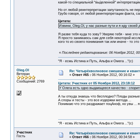
какой-то специальной "выделенной" интерпретации 
Но от любой реинтерпретации запутанность не пер
Грубо говоря, от любой реинтерпретации факта, са
Цитата:
Извини, Oleg.Ol, у нас разные пути и я иду своей
Я разве тебя куда то зову? Уверяю тебя - мне это 
Я просто занимаюсь сам для себя некоторой иссле
кого то из своего понимания так или иначе - то э
«
Последнее редактирование: 06 Ноября 2012, 00:
"Я - есмь Истина и Путь, Альфа и Омега ..."(с)
Oleg.Ol
Re: Четырёхволновое смешение и квант
Ветеран
«
Ответ #65 :
06 Ноября 2012, 00:16:02 »
Сообщений: 2769
Цитата: Участник от 05 Ноября 2012, 23:18:12
У Олега есть одно выдающееся качество - спорить
А ты откуда знаешь что бесплодно? Плоды разные 
А споры и тесты - это все издержки метода ...
Понимаю что это раздражает поцАноф, но увы ... я
"Я - есмь Истина и Путь, Альфа и Омега ..."(с)
Участник
Re: Четырёхволновое смешение и квант
Гость
«
Ответ #66 :
06 Ноября 2012, 00:34:58 »