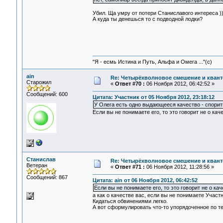
Убил. Ща умру от потери Станиславого интереса ))
А куда ты денешься то с подводной лодки?
"Я - есмь Истина и Путь, Альфа и Омега ..."(с)
ain
Re: Четырёхволновое смешение и квант
Старожил
«
Ответ #70 :
06 Ноября 2012, 06:42:52 »
Сообщений: 600
Цитата: Участник от 05 Ноября 2012, 23:18:12
У Олега есть одно выдающееся качество - спорить
Если вы не понимаете его, то это говорит не о кач
Станислав
Re: Четырёхволновое смешение и квант
Ветеран
«
Ответ #71 :
06 Ноября 2012, 11:28:56 »
Сообщений: 867
Цитата: ain от 06 Ноября 2012, 06:42:52
Если вы не понимаете его, то это говорит не о кач
а как о качестве вас, если вы не понимаете Участ
Кидаться обвинениями легко.
А вот сформулировать что-то упорядоченное по те