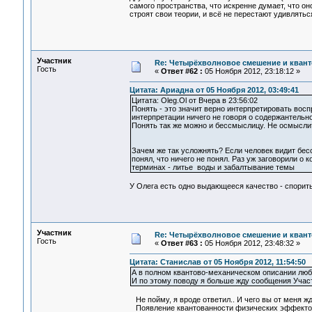
самого пространства, что искренне думает, что о
строят свои теории, и всё не перестают удивлятьс
Участник
Re: Четырёхволновое смешение и квант
Гость
«
Ответ #62 :
05 Ноября 2012, 23:18:12 »
Цитата: Ариадна от 05 Ноября 2012, 03:49:41
Цитата: Oleg.Ol от Вчера в 23:56:02
Понять - это значит верно интерпретировать вос
интерпретации ничего не говоря о содержантельно
Понять так же можно и бессмыслицу. Не осмыслить
Зачем же так усложнять? Если человек видит бесс
понял, что ничего не понял. Раз уж заговорили о 
терминах - литье воды и забалтывание темы
У Олега есть одно выдающееся качество - спорить 
Участник
Re: Четырёхволновое смешение и квант
Гость
«
Ответ #63 :
05 Ноября 2012, 23:48:32 »
Цитата: Станислав от 05 Ноября 2012, 11:54:50
А в полном квантово-механическом описании любог
И по этому поводу я больше жду сообщения Участ
Не пойму, я вроде ответил.. И чего вы от меня 
Появление квантованности физических эффектов 