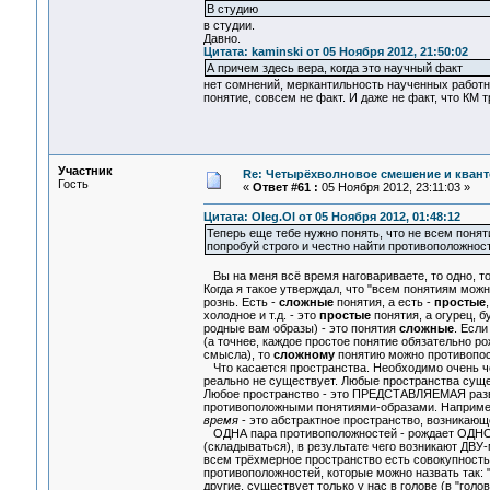
В студию
в студии.
Давно.
Цитата: kaminski от 05 Ноября 2012, 21:50:02
А причем здесь вера, когда это научный факт
нет сомнений, меркантильность наученных работни
понятие, совсем не факт. И даже не факт, что КМ 
Участник
Re: Четырёхволновое смешение и квант
Гость
«
Ответ #61 :
05 Ноября 2012, 23:11:03 »
Цитата: Oleg.Ol от 05 Ноября 2012, 01:48:12
Теперь еще тебе нужно понять, что не всем пон
попробуй строго и честно найти противоположнос
Вы на меня всё время наговариваете, то одно, то д
Когда я такое утверждал, что "всем понятиям мо
рознь. Есть -
сложные
понятия, а есть -
простые
холодное и т.д. - это
простые
понятия, а огурец, б
родные вам образы) - это понятия
сложные
. Есл
(а точнее, каждое простое понятие обязательно ро
смысла), то
сложному
понятию можно противопоста
Что касается пространства. Необходимо очень чёт
реально не существует. Любые пространства суще
Любое пространство - это ПРЕДСТАВЛЯЕМАЯ разв
противоположными понятиями-образами. Например
время
- это абстрактное пространство, возникающ
ОДНА пара противоположностей - рождает ОДНО
(складываться), в результате чего возникают Д
всем трёхмерное пространство есть совокупность
противоположностей, которые можно назвать так: "
другие, существует только у нас в голове (в "го