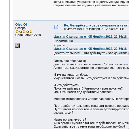
когда внимание упирается в неделимую единицу со
формирования мироздания уже полностью мной из
Oleg.Ol
Re: Четырёхволновое смешение и квант
Ветеран
«
Ответ #64 :
06 Ноября 2012, 00:13:11 »
Сообщений: 2769
Цитата: Станислав от 05 Ноября 2012, 22:36:18
Несомненно.
Хорошо.
Цитата: Станислав от 05 Ноября 2012, 22:36:18
действительность - что действует и это действие
Опять все обосрал )))
действительность - это понятие. С этим согласилс
А понятие, как известно, по определению - это рез
И тут начинается бред:
>>действительность - что действует и это действ
И что действует?
Понятие действует? Категория через понятие?
Или Станислав под действием понятия?
Мне вот интересно как Станислав себе мыслит про
Пусть действительность означает некоего неведомо
Пусть агент неизвестен, а только детектируется 
результатах?
Через органы чувств?
А на органы чувств этот агент действовать не мож
Если действует, зачем тогда необходим прибор?