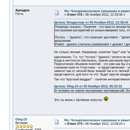
Ариадна
Re: Четырёхволновое смешение и квант
Гость
«
Ответ #72 :
06 Ноября 2012, 12:33:46 »
Цитата: Владислав от 05 Ноября 2012, 12:36:54
Попроще сказать:- Понятия - это просто личная 
построения восприятий (и осмысливания) того, что
Путать - "думать", что означает дословно - "делат
мышление
Putant - думать (латынь) putat/putant = думает / д
Не только личная. Например, понятие "круг" или 
однозначно. Т.е. тут "путать"-"думать" ничего не 
Когда в институте обучалась, помню рисовали кру
Пересечение объемов понятий - это уже как бы и е
сознании (или по Участнику - в представлении) -
зависит как от личной базы знаний так и от личной
представится, для кого-то это будет кругло-квадр
Так что "круглый квадрат" - понятие интерактивно
Цитата: Oleg.Ol от 05 Ноября 2012, 05:10:31
А человек не терпит внутренних противоречий. И
Это ты меня с Артёмом попутал
Oleg.Ol
Re: Четырёхволновое смешение и квант
Ветеран
«
Ответ #73 :
06 Ноября 2012, 13:09:24 »
Сообщений: 2769