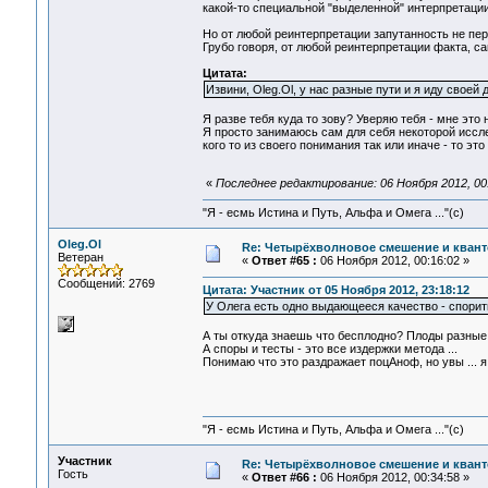
какой-то специальной "выделенной" интерпретации 
Но от любой реинтерпретации запутанность не пер
Грубо говоря, от любой реинтерпретации факта, са
Цитата:
Извини, Oleg.Ol, у нас разные пути и я иду своей
Я разве тебя куда то зову? Уверяю тебя - мне это 
Я просто занимаюсь сам для себя некоторой иссле
кого то из своего понимания так или иначе - то э
«
Последнее редактирование: 06 Ноября 2012, 00:
"Я - есмь Истина и Путь, Альфа и Омега ..."(с)
Oleg.Ol
Re: Четырёхволновое смешение и квант
Ветеран
«
Ответ #65 :
06 Ноября 2012, 00:16:02 »
Сообщений: 2769
Цитата: Участник от 05 Ноября 2012, 23:18:12
У Олега есть одно выдающееся качество - спорить
А ты откуда знаешь что бесплодно? Плоды разные 
А споры и тесты - это все издержки метода ...
Понимаю что это раздражает поцАноф, но увы ... я
"Я - есмь Истина и Путь, Альфа и Омега ..."(с)
Участник
Re: Четырёхволновое смешение и квант
Гость
«
Ответ #66 :
06 Ноября 2012, 00:34:58 »