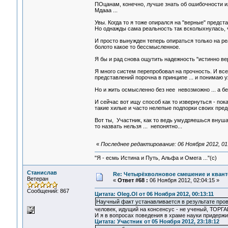
ПОцанам, конечно, лучше знать об ошибочности ил
Мдааа ...
Увы. Когда то я тоже опирался на "верные" предста
Но однажды сама реальность так всколыхнулась, ч
И просто вынужден теперь опираться только на реа
болото какое то бессмысленное.
Я бы и рад снова ощутить надежность "истинно ве
Я много систем перепробовал на прочность. И вс
представлений порочна в принципе ... и понимаю у
Но и жить осмысленно без нее невозможно ... а 
И сейчас вот ищу способ как то извернуться - пок
такие хилые и часто нелепые подпорки своих предс
Вот ты, Участник, как то ведь умудряешься внушат
то назвать нельзя ... непонятно...
«
Последнее редактирование: 06 Ноября 2012, 01:
"Я - есмь Истина и Путь, Альфа и Омега ..."(с)
Станислав
Re: Четырёхволновое смешение и квант
Ветеран
«
Ответ #68 :
06 Ноября 2012, 02:04:15 »
Сообщений: 867
Цитата: Oleg.Ol от 06 Ноября 2012, 00:13:11
Научный факт устанавливается в результате пров
человек, идущий на консенсус - не ученый, ТОРГА
И я в вопросах поведения в храме науки придерж
Цитата: Участник от 05 Ноября 2012, 23:18:12