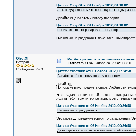
Цитата: Oleg.Ol от 06 Ноября 2012, 00:16:02
А ты откуда знаешь что бесплодно? Плоды разны
Давайте ещё по этому поводу поспорим..
Цитата: Oleg.Ol от 06 Ноября 2012, 00:16:02
Понимаю что это раздражает поцАноф
Нисколько не раздражает. Даже здесь вы опираете
Oleg.Ol
Re: Четырёхволновое смешение и квант
Ветеран
«
Ответ #67 :
06 Ноября 2012, 00:41:58 »
Сообщений: 2769
Цитата: Участник от 06 Ноября 2012, 00:34:58
Давайте ещё по этому поводу поспорим.
Давай. ))))
Но пока не вижу предмета спора. Любые сентенции
Я вот задал "внеличностый" тезис: "плоды разные
Жду от тебя твою интерпретацию моего тезиса и в
Цитата: Участник от 06 Ноября 2012, 00:34:58
Нисколько не раздражает.
Это слова ... поведение говорит о раздражении. Э
Цитата: Участник от 06 Ноября 2012, 00:34:58
Даже здесь вы опираетесь на свои ошибочные пре