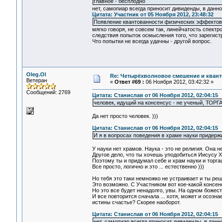
главное - бесплодно
нет, самопиар всегда приносит дивиденды, в данно
Цитата: Участник от 05 Ноября 2012, 23:48:32
Появление квантованности физических эффектов 
мягко говоря, не совсем так, линейчатость спектр
следствия попыток осмысления того, что зарегис
Что попытки не всегда удачны - другой вопрос.
Oleg.Ol
Re: Четырёхволновое смешение и квант
Ветеран
«
Ответ #69 :
06 Ноября 2012, 03:42:32 »
Сообщений: 2769
Цитата: Станислав от 06 Ноября 2012, 02:04:15
человек, идущий на консенсус - не ученый, ТОРГ
Да нет просто человек. )))
Цитата: Станислав от 06 Ноября 2012, 02:04:15
И я в вопросах поведения в храме науки придерж
У науки нет храмов. Наука - это не религия. Она н
Другое дело, что ты хочешь уподобиться Иисусу Х
Поэтому ты и придумал себе и храм науки и торгаш
Все просто, логично и это ... естественно )))
Но тебя это таки немножко не устраивает и ты ре
Это возможно. С Участником вот кое-какой консенс
Но это все будет ненадолго, увы. На одном божест
И все повторится сначала ... хотя, может и осозн
истины счастье? Скорее наоборот.
Цитата: Станислав от 06 Ноября 2012, 02:04:15
нет, самопиар всегда приносит дивиденды, в данн