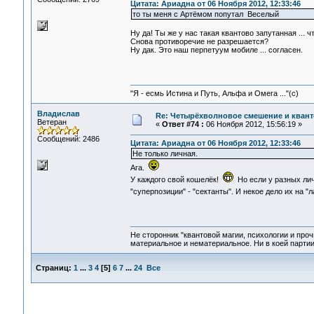
Цитата: Ариадна от 06 Ноября 2012, 12:33:46
то ты меня с Артёмом попутал Веселый
Ну да! Ты же у нас такая квантово запутанная ... ч
Снова противоречие не разрешается?
Ну дак. Это наш перпетуум мобиле ... согласен.
"Я - есмь Истина и Путь, Альфа и Омега ..."(с)
Владислав
Re: Четырёхволновое смешение и квант
Ветеран
«
Ответ #74 :
06 Ноября 2012, 15:56:19 »
Сообщений: 2486
Цитата: Ариадна от 06 Ноября 2012, 12:33:46
Не только личная.
Ага.
У каждого свой кошелёк!
Но если у разных лич
"суперпозиции" - "сектанты". И некое дело их на "
Не сторонник "квантовой магии, психологии и проч
материальное и нематериальное. Ни в коей партии
Страниц:
1
...
3
4
[
5
]
6
7
...
24
Все