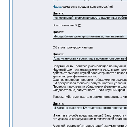
Наука
сама есть продукт консенсуса. ))))
Цитата:
нет сомнений, меркантильность наученных работн
Всех поголовно? )))
Цитата:
Иногда более даже криминальный, чем научный.
Об этом прокурору напиши.
Цитата:
А запутанность - всего лишь понятие, совсем не ф
Запутанность - понятие указывающее на научный ф
Научный факт устанавливается в результате прове
действительности наукой рассматривается некое
критерию для феноменологии.
Один из способов проверки - обнаружение реальн
КМ предсказала феномен запутанности и условия 
Проверку произвели и обнаружили феномен в физ
Следовательно, запутанность - это научный факт.
Теперь, чуйствую, настало время поговорить, а чт
Цитата:
И даже не факт, что КМ трактовка этого понятия 
И как ты это себе представляешь? Запутанность -
его доказана обнаружением в физической реальн
А вот об трактовке(интерпретации) запутанности 