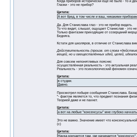
Когда приборов исторически еще не было - то и д
Глазки - это не прибор?
Цитата:
А вот бред, в том числе и ваш, никакими прибора
Да. Для Станислава глаз - это не прибор видать.
То что видит, слышат, ощущает Станислав - это не 
Только фантазии приходящие от созерцаний мерц
Бедняга.
Кстати для школяров, в отличие от Станислава ви
Действительность (произв. от слова «действие
вещей, но и овеществлённых идей, целей, идеал
Для совсем непонятливых поясню:
осуществлённая реальность - это актуальная реал
Реальность - это психологический феномен означ
Цитата:
в студии.
Давно.
Просмотрел побыре сообщения Станислава. Базар
"- фактом является то, что предмет познания физи
Теорией даже и не пахнет.
Цитата:
а вот на любые "консенсусы" мне глубоко начхать
Это не важно. Значение имеет что консенсуально
(с)
Цитата:
Наука кончается там, где начинается "консенсус".