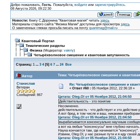
Добро пожаловать,
Гость
. Пожалуйста,
войдите
или
зарегистрируйтесь
.
08 Августа 2026, 09:22:30
Новости:
Книгу С.Доронина "Квантовая магия" читать
здесь
Материалы старого сайта "Физика Магии" доступны для просмотра
здесь
О замеченных глюках просьба писать на почту
quantmag@mail.ru
Квантовый Портал
Тематические разделы
Физика
(Модератор:
valeriy
)
Четырёхволновое смешение и квантовая запутанность
Страниц:
1
...
3
4
[
5
]
6
7
...
24
Все
Тема: Четырёхволновое смешение и квантовая 
Автор
Станислав
Re: Четырёхволновое смешение и квант
Ветеран
«
Ответ #60 :
05 Ноября 2012, 22:36:18 »
Сообщений: 867
Цитата: Oleg.Ol от 05 Ноября 2012, 21:04:50
Действительность - это понятие
Несомненно.
действительность - что действует и это действие 
А вот бред, в том числе и ваш, никакими приборам
Цитата: Oleg.Ol от 05 Ноября 2012, 21:04:50
вырабатывается консенсуально научным сообще
а вот на любые "консенсусы" мне глубоко начхать.
Наука кончается там, где начинается "консенсус".
Извини, Oleg.Ol, у нас разные пути и я иду своей 
Цитата: Oleg.Ol от 05 Ноября 2012, 21:04:50