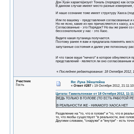
Дон Хуан характеризует Тональ (порядок) как остро
В данном случае имеют место разные измерения, ес
И наше сознание тоже имеет структуру Хаоса (под
Или по вашему - представления согласованные и 
Но не ясно, какие из них причисляются к хаосу, а к
Согласованные - это Порядок? Но вы же ранее со 
бессознательное у нас - это Хаос.
Видите какая путаница получается.
Поэтому ранее я вам и предлагала поменять мес
запутанные состояния и далее уже потихоньку ра
И что такое ваше "ничего" в которое обнуляются 
представлений - является ли оно согласованным
«
Последнее редактирование: 18 Октября 2012, 1
Участник
Re: Луна Эйнштейна
Гость
«
Ответ #287 :
19 Октября 2012, 21:11:10
Цитата: Гамильтониан от 18 Октября 2012, 11:11
ВЕДЬ ТОЛЬКО В ГОЛОВЕ (ТО ЕСТЬ РАБОТОЙ 
В РЕАЛЬНОСТИ ЖЕ - НИКАКОГО ХАОСА НЕТ
Разделение на "то, что в голове" и "то, что в реал
то, что якобы существует "в реальности, вне голо
Другими словами, "снаружи" и "внутри" - есть точ