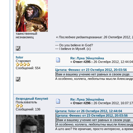
таинственный
незнакомец
«
Последнее редактирование: 26 Октября 2012, 1
— Do you believe in God?
— I believe in Myself. (c)
folor
Re: Луна Эйнштейна
Старожил
«
Ответ #295 :
26 Октября 2012, 12:44:04
Сообщений: 554
Цитата: Феникс от 23 Октября 2012, 20:03:56
Вам и вашему учению нет равных в своем роде.
А особенно, коллега, любопытны мысли Александр
безродный Кикутиё
Re: Луна Эйнштейна
Пользователь
«
Ответ #296 :
26 Октября 2012, 16:07:17
Сообщений: 136
Цитата: folor от 26 Октября 2012, 12:44:04
Цитата: Феникс от 23 Октября 2012, 20:03:56
Вам и вашему учению нет равных в своем роде.
А особенно, коллега, любопытны мысли Александр
А што ано? Не ерничаю, просто интересно, а време