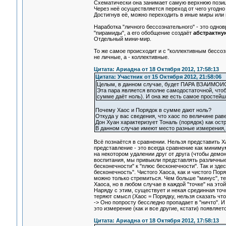
Схематически она занимает самую верхнюю позиц
Через неё осуществляется переход от чего угодно 
Достигнув её, можно переходить в иные миры или
Наработка "личного бессознательного" - это одно
"пирамиды", а его обобщение создаёт
абстрактну
Отдельный мини-мир.
То же самое происходит и с "коллективным бессоз
не личные, а - коллективные.
Цитата: Ариадна от 18 Октября 2012, 17:58:13
Цитата: Участник от 15 Октября 2012, 21:58:06
Целым, в данном случае, будет ПАРА ВЗАИМ
Эта пара является вполне самодостаточной, чтобы
сумме даёт ноль). И она же есть самое простейш
Почему Хаос и Порядок в сумме дают ноль?
Откуда у вас сведения, что хаос по величине рав
Дон Хуан характеризует Тональ (порядок) как остро
В данном случае имеют место разные измерения, е
Всё познаётся в сравнении. Нельзя представить Х
представление - это всегда сравнение как минимум
на некотором удалении друг от друга (чтобы демо
воспитания, мы привыкли представлять различные 
бесконечности" к "плюс бесконечности". Так и здес
бесконечность". Чистого Хаоса, как и чистого Пор
можно только стремиться. Чем больше "минус", т
Хаоса, но в любом случае в каждой "точке" на это
Наряду с этим, существует и некая срединная точк
теряют смысл (Хаос = Порядку, нельзя сказать что 
-> Оно попросту бесследно пропадает в "ничто". И
это измерение (как и все другие, кстати) появляетс
Цитата: Ариадна от 18 Октября 2012, 17:58:13