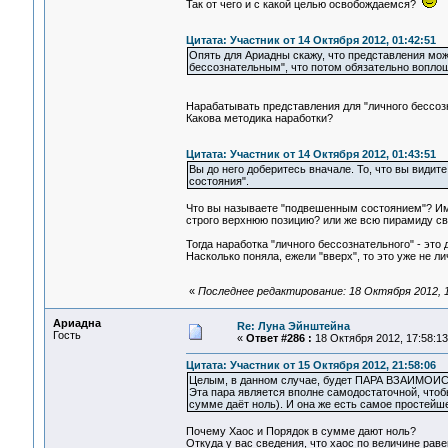
Так от чего и с какой целью освобождаемся?
Цитата: Участник от 14 Октября 2012, 01:42:51
Опять для Ариадны скажу, что представления мож
бессознательным", что потом обязательно воплощ
Нарабатывать представления для "личного бессоз
Какова методика наработки?
Цитата: Участник от 14 Октября 2012, 01:43:51
Вы до него доберитесь вначале. То, что вы видит
состояния".
Что вы называете "подвешенным состоянием"? Им
строго верхнюю позицию? или же всю пирамиду св
Тогда наработка "личного бессознательного" - это 
Насколько поняла, ежели "вверх", то это уже не л
«
Последнее редактирование: 18 Октября 2012, 1
Ариадна
Re: Луна Эйнштейна
Гость
«
Ответ #286 :
18 Октября 2012, 17:58:13
Цитата: Участник от 15 Октября 2012, 21:58:06
Целым, в данном случае, будет ПАРА ВЗАИМО
Эта пара является вполне самодостаточной, чтобы
сумме даёт ноль). И она же есть самое простейше
Почему Хаос и Порядок в сумме дают ноль?
Откуда у вас сведения, что хаос по величине раве