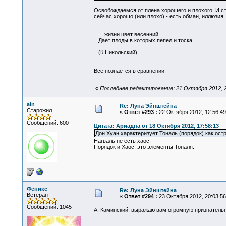
Освобождаемся от плена хорошего и плохого. И ст
сейчас хорошо (или плохо) - есть обман, иллюзия.
... жизни цвет весенний
Дает плоды в которых пепел и тоска
(К.Никольский)
Всё познаётся в сравнении.
«
Последнее редактирование: 21 Октября 2012, 
ain
Re: Луна Эйнштейна
Старожил
«
Ответ #293 :
22 Октября 2012, 12:56:49
Сообщений: 600
Цитата: Ариадна от 18 Октября 2012, 17:58:13
Дон Хуан характеризует Тональ (порядок) как остро
Нагваль не есть хаос.
Порядок и Хаос, это элементы Тоналя.
Феникс
Re: Луна Эйнштейна
Ветеран
«
Ответ #294 :
23 Октября 2012, 20:03:56
Сообщений: 1045
А. Каминский, выражаю вам огромную признательн