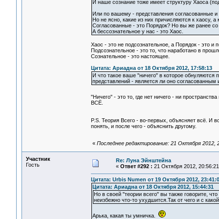
И наше сознание тоже имеет структуру Хаоса (под
Или по вашему - представления согласованные и
Но не ясно, какие из них причисляются к хаосу, а 
Согласованные - это Порядок? Но вы же ранее со
А бессознательное у нас - это Хаос.
Хаос - это не подсознательное, а Порядок - это и 
Подсознательное - это то, что наработано в прошл
Сознательное - это настоящее.
Цитата: Ариадна от 18 Октября 2012, 17:58:13
И что такое ваше "ничего" в которое обнуляются 
представлений - является ли оно согласованным
"Ничего" - это то, где нет ничего - ни пространств
ВСЁ.
P.S. Теория Всего - во-первых, объясняет всё. И
понять, и после чего - объяснить другому.
«
Последнее редактирование: 21 Октября 2012, 
Участник
Re: Луна Эйнштейна
Гость
«
Ответ #292 :
21 Октября 2012, 20:56:21
Цитата: Urbis Numen от 19 Октября 2012, 23:41:
Цитата: Ариадна от 18 Октября 2012, 15:44:31
Но в своей "теории всего" вы также говорите, что
неизбежно что-то ухудшится.Так от чего и с как
Арька, какая ты умничка.