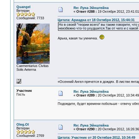
Quangel
Re: Луна Эйнштейна
Ветеран
«
Ответ #288 :
19 Октября 2012, 23:41:01
Сообщений: 7733
Цитата: Ариадна от 18 Октября 2012, 15:44:31
Но в своей "теории всего" вы также говорите, что 
неизбежно что-то ухудшится.Так от чего и с как
Арька, какая ты умничка.
Сaementarius Civitas
Solis Aeterna
«Осенний Ангел прячется в дождях. В листве янтарн
Участник
Re: Луна Эйнштейна
Гость
«
Ответ #289 :
20 Октября 2012, 10:34:49
Подождите, будет времени побольше - отвечу обяз
Oleg.Ol
Re: Луна Эйнштейна
Ветеран
«
Ответ #290 :
20 Октября 2012, 16:26:36
Сообщений: 2769
Цитата: Участник от 20 Октября 2012, 10:34:49