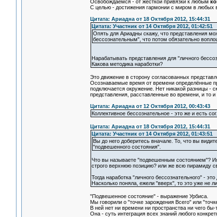
Освобождаемся - от жесткой привязки к любым
ко
С целью - достижения гармонии с миром в любых 
Цитата: Ариадна от 18 Октября 2012, 15:44:31
Цитата: Участник от 14 Октября 2012, 01:42:51
Опять для Ариадны скажу, что представления мо
бессознательным", что потом обязательно вопло
Нарабатывать представления для "личного бессоз
Какова методика наработки?
Это движение в сторону согласованных представл
Осознаваемые время от времени определённые пр
подключается окружение. Нет никакой разницы - 
представления, расставленные во времени, и то и
Цитата: Ариадна от 12 Октября 2012, 00:43:43
Коллективное бессознательное - это же и есть со
Цитата: Ариадна от 18 Октября 2012, 15:44:31
Цитата: Участник от 14 Октября 2012, 01:43:51
Вы до него доберитесь вначале. То, что вы видит
"подвешенного состояния".
Что вы называете "подвешенным состоянием"? Им
строго верхнюю позицию? или же всю пирамиду с
Тогда наработка "личного бессознательного" - это
Насколько поняла, ежели "вверх", то это уже не л
"Подвешенное состояние" - выражение Урбиса.
Мы говорили о "точке зарождения Всего" или "точ
В ней нет ни времени ни пространства ни чего бы-
Она - суть интеграция всех знаний любого конкрет