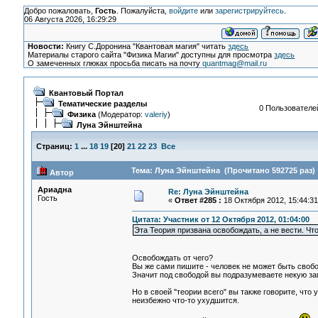
Добро пожаловать,
Гость
. Пожалуйста,
войдите
или
зарегистрируйтесь
.
06 Августа 2026, 16:29:29
Новости:
Книгу С.Доронина "Квантовая магия" читать
здесь
Материалы старого сайта "Физика Магии" доступны для просмотра
здесь
О замеченных глюках просьба писать на почту
quantmag@mail.ru
Квантовый Портал
Тематические разделы
0 Пользователей
Физика
(Модератор:
valeriy
)
Луна Эйнштейна
Страниц:
1
...
18
19
[
20
]
21
22
23
Все
Тема: Луна Эйнштейна (Прочитано 592725 раз)
Автор
Ариадна
Re: Луна Эйнштейна
Гость
«
Ответ #285 :
18 Октября 2012, 15:44:31
Цитата: Участник от 12 Октября 2012, 01:04:00
Эта Теория призвана освобождать, а не вести. Чт
Освобождать от чего?
Вы же сами пишите - человек не может быть своб
Значит под свободой вы подразумеваете некую за
Но в своей "теории всего" вы также говорите, что 
неизбежно что-то ухудшится.