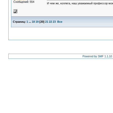
Сообщений: 554
И чем же, коллега, наш уважаемый профессор мо
Страниц:
1
...
18
19
[
20
]
21
22
23
Все
Powered by SMF 1.1.10