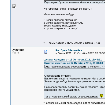
Подождите, будет времени побольше - отвечу обя
Не торопись, боже - впереди Вечность ))))
Мы пока сами как нибудь:
В целях пpиpоды обуздания,
В целях pассеять неученья тьму
Беpем каpтину миpоздания!
И тупо смотpим, что к чему!
"Я - есмь Истина и Путь, Альфа и Омега ..."(с)
Участник
Re: Луна Эйнштейна
Гость
«
Ответ #291 :
21 Октября 2012, 20:50:33
Цитата: Ариадна от 18 Октября 2012, 15:44:31
Цитата: Участник от 12 Октября 2012, 01:04:00
Эта Теория призвана освобождать, а не вести. Ч
Освобождать от чего?
Вы же сами пишите - человек не может быть своб
Значит под свободой вы подразумеваете некую за
Но в своей "теории всего" вы также говорите, что 
неизбежно что-то ухудшится.
Так от чего и с какой целью освобождаемся?
"Человек не может быть свободным от представлен