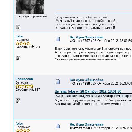
...эхо эры хризантем...
Не давай убаюкать себя похвалой -
Меч судьбы занесен над твоей головой.
Как ни сладостна слава, но яд наготове
У судьбы. Берегись отравиться халвой!
folor
Re: Луна Эйнштейна
Старожил
«
Ответ #297 :
26 Октября 2012, 18:01:50
Сообщений: 554
Видите ли, коллега, Александр Викторович не прост
А суть проста - уже с тридцатых годов спорят па
что существуют некие скрытые параметры, уточня
Скажем при коллапсе волновой функции....
Станислав
Re: Луна Эйнштейна
Ветеран
«
Ответ #298 :
27 Октября 2012, 16:38:08
Сообщений: 867
Цитата: folor от 26 Октября 2012, 18:01:50
Видите ли, коллега, Александр Викторович не прост
беда всех форумов прежде всего в "непростых уча
Как только такой появляется, форум умирает.
folor
Re: Луна Эйнштейна
Старожил
«
Ответ #299 :
27 Октября 2012, 18:53:00