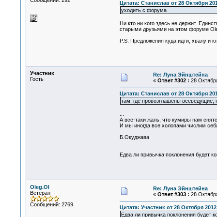
Сообщений: 292
Цитата: Станислав от 28 Октября 201
уходить с форума
Ни кто ни кого здесь не держит. Еди
старыми друзьями на этом форуме Oleg.
P.S. Предложения куда идти, хвалу и кл
Участник
Re: Луна Эйнштейна
Гость
«
Ответ #302 :
28 Октября
Цитата: Станислав от 28 Октября 201
там, где провозглашены всеведущие, 
...
А все-таки жаль, что кумиры нам снят
И мы иногда все холопами числим себ
Б.Окуджава
Едва ли привычка поклонения будет ког
Oleg.Ol
Re: Луна Эйнштейна
Ветеран
«
Ответ #303 :
28 Октября
Сообщений: 2769
Цитата: Участник от 28 Октября 2012,
Едва ли привычка поклонения будет ко