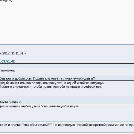
дождусь,
 2012, 11:11:01 »
 09:51:42
 поможет.
бывают и доброхоты. Подпевало живёт в лучах чужой славы?
аждый может или похвалить или похулить в одной и той же ситуации.
ой хаит и случается, что оба правы или оба не правы и рефери нет.
наука предана.
ри нынешней шибко узкой "специализации" в науке.
логии и прочих "ква-образований"", не исповедую никакой конкретной религии, не раз