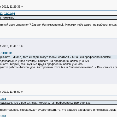
 2012, 11:29:36 »
2, 11:11:01
е поможет.
тский срок ограничен? Давали бы пожизненно!.. Никаких тебе затрат на выборы, никаки
 2012, 11:41:18 »
 11:03:01
рживать. Иначе, того и гляди, могут засомневаться и в Вашем профессионализме!..
радоксальные у вас взгляды, коллега, на профессионализм ученых...
льность теории, так научные труды профессионализм ученого...
луйста работы Александра Викторовича, хотя бы, в "Квантовой магии" и Вам станет 
 2012, 11:45:50 »
41:18
радоксальные у вас взгляды, коллега, на профессионализм ученых...
тносительное. Всегда будут существовать те, кто рад лоб расшибить в поклонах, лишь
41:18