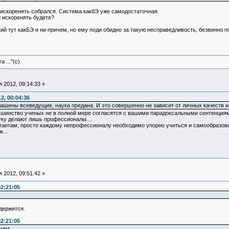
 искоренять собрался. Система какбЭ уже самодостаточная.
 искоренять будете?
ий тут какБЭ и ни причем, но ему поди обидно за такую несправедливость, безвинно поп
 ..."(с)
 2012, 09:14:33 »
2, 00:04:36
глашены всеведущие, наука предана. И это совершенно не зависит от личных качеств и
ьшинство ученых не в полной мере согласятся с вашими парадоксальными сентенциям
уку делают лишь профессионалы....
етантам, просто каждому непрофессионалу необходимо упорно учиться и самообразов
...
 2012, 09:51:42 »
02:21:05
 держится.
02:21:05
ичем