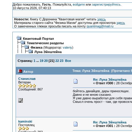
Добро пожаловать,
Гость
. Пожалуйста,
войдите
или
зарегистрируйтесь
.
10 Августа 2026, 07:40:13
Новости:
Книгу С.Доронина "Квантовая магия" читать
здесь
Материалы старого сайта "Физика Магии" доступны для просмотра
здесь
О замеченных глюках просьба писать на почту
quantmag@mail.ru
Квантовый Портал
Тематические разделы
Физика
(Модератор:
valeriy
)
Луна Эйнштейна
Страниц:
1
...
19
20
[
21
]
22
23
Все
Тема: Луна Эйнштейна (Прочитано 5
Автор
Станислав
Re: Луна Эйнштейна
Ветеран
«
Ответ #300 :
28 Октября
Сообщений: 867
бойтесь данайцев, дары приносящих.
Давно и не мною сказано.
Я уже давно выработал для себя прав
Смысл очень прост - там, где провозг
kaminski
Re: Луна Эйнштейна
Постоялец
«
Ответ #301 :
28 Октября