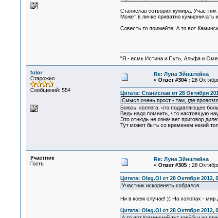
Cтанислав сотворил кумира. Участник
Может в личке приватно кумирничать и
Совесть то поимейте! А то вот Каминск
"Я - есмь Истина и Путь, Альфа и Омега
folor
Re: Луна Эйнштейна
Старожил
«
Ответ #304 :
28 Октября
Сообщений: 554
Цитата: Станислав от 28 Октября 201
Смысл очень прост - там, где провоз
Боюсь, коллега, что подавляющее бол
Ведь надо помнить, что настоящую на
Это отнюдь не означает приговор дил
Тут может быть со временем некий толк
Участник
Re: Луна Эйнштейна
Гость
«
Ответ #305 :
28 Октября
Цитата: Oleg.Ol от 28 Октября 2012, 
Участник искоренять собрался.
Ни в коем случае! )) На холопах - мир
Цитата: Oleg.Ol от 28 Октября 2012, 
А то вот Каминский тут какБЭ и ни пр