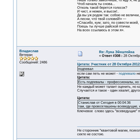
Лишь только замолчишь, то жду я, не 
Чтоб начала ты снова...
Отколь такой берется голосок?
И чист, и нежен, и высок!..
Да вы уж родом так: собою не велички,
А песни, что́ твой соловей!» —
«Спасибо, кум; зато, по совести моей,
Поешь ты лучше райской птички.
На всех ссылаюсь в этом я».
Владислав
Re: Луна Эйнштейна
Ветеран
«
Ответ #308 :
28 Октября
Сообщений: 2486
Цитата: Участник от 28 Октября 2012,
подпевал
если сам петь не может -
подпевало
не
Цитата:
Есть подпевалы - профессионалы, но 
Не каждый может талант оценить, но к
Случается и такое - один хвалит, друг
Цитата:
Станислав от Сегодня в 00:04:36
там, где провозглашены всеведущие, 
Ключевое слово здесь "всеведущие" п
Не сторонник "квантовой магии, психо
секте не состою.