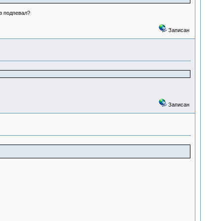
ез подпевал?
Записан
Записан