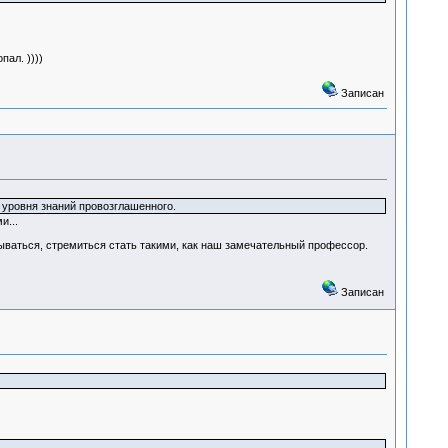
ал. ))))
Записан
 уровня знаний провозглашенного.
и...
ываться, стремиться стать такими, как наш замечательный профессор.
Записан