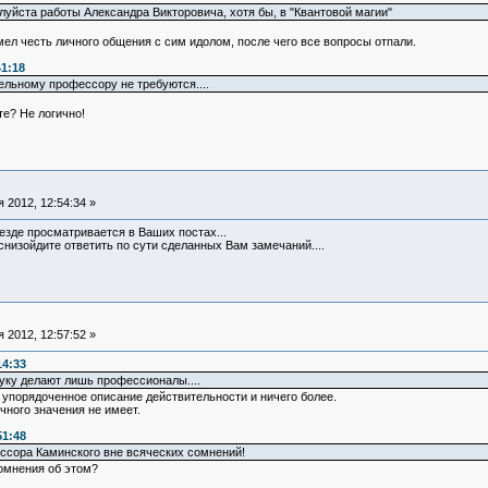
луйста работы Александра Викторовича, хотя бы, в "Квантовой магии"
ел честь личного общения с сим идолом, после чего все вопросы отпали.
41:18
льному профессору не требуются....
те? Не логично!
 2012, 12:54:34 »
 везде просматривается в Ваших постах...
снизойдите ответить по сути сделанных Вам замечаний....
 2012, 12:57:52 »
14:33
уку делают лишь профессионалы....
ь упорядоченное описание действительности и ничего более.
учного значения не имеет.
51:48
сора Каминского вне всяческих сомнений!
омнения об этом?