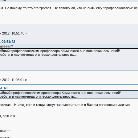
м. Но почему-то это его трогает.. Не потому ли, что не быть ему "профессионалом" б
 2012, 10:51:48 »
 09:51:42
одпевал?
чайший профессионализм профессора Каминского вне всяческих сомнений!
аботы и научно-педагогическая деятельность....
 2012, 11:03:01 »
51:48
очайший профессионализм профессора Каминского вне всяческих сомнений!
аботы и научно-педагогическая деятельность....
рживать. Иначе, того и гляди, могут засомневаться и в Вашем профессионализме!..
о, важно!» —
» —
това».—