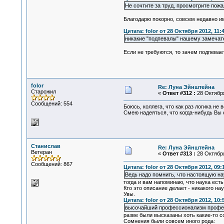
Не сочтите за труд, просмотрите пожа
Благодарю покорно, совсем недавно им
Цитата: folor от 28 Октября 2012, 11:
никакие "подпевалы" нашему замечате
Если не требуются, то зачем подпевае
folor
Re: Луна Эйнштейна
Старожил
«
Ответ #312 :
28 Октября
Сообщений: 554
Боюсь, коллега, что как раз логика не
Смею надеяться, что когда-нибудь Вы 
Станислав
Re: Луна Эйнштейна
Ветеран
«
Ответ #313 :
28 Октября
Сообщений: 867
Цитата: folor от 28 Октября 2012, 09:
Ведь надо помнить, что настоящую на
тогда и вам напоминаю, что наука ест
Кто это описание делает - никакого на
Увы.
Цитата: folor от 28 Октября 2012, 10:
высочайший профессионализм профес
разве были высказаны хоть какие-то с
Сомнения были совсем иного рода: