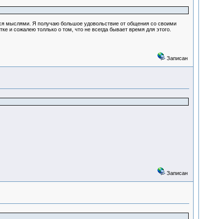
ться мыслями. Я получаю большое удовольствие от общения со своими
тке и сожалею толлько о том, что не всегда бывает время для этого.
Записан
Записан