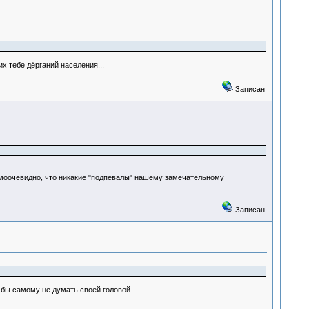
х тебе дёрганий населения...
Записан
самоочевидно, что никакие "подпевалы" нашему замечательному
Записан
 бы самому не думать своей головой.