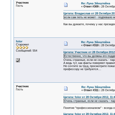
Участник
Re: Луна Эйнштейна
Гость
«
Ответ #309 :
28 Октября
Цитата: Владислав от 28 Октября 201
если сам петь не может - подпевало н
Как вы думаете, почему у нас президен
folor
Re: Луна Эйнштейна
Старожил
«
Ответ #310 :
28 Октября
Сообщений: 554
Цитата: Участник от 28 Октября 2012,
Естественно, что вы должны его подде
Очень странные, если не сказать - па
А ведь тут, как факты поверяют прави
Не сочтите за труд, просмотрите пожа
профессору не требуются....
Участник
Re: Луна Эйнштейна
Гость
«
Ответ #311 :
28 Октября
Цитата: folor от 28 Октября 2012, 11:
Очень странные, если не сказать - па
Понятие "профессионализм" - всегда о
Цитата: folor от 28 Октября 2012, 11: