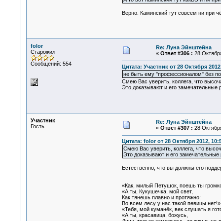
Верно. Каминский тут совсем ни при чё
folor
Re: Луна Эйнштейна
Старожил
«
Ответ #306 :
28 Октября
Сообщений: 554
Цитата: Участник от 28 Октября 2012,
не быть ему "профессионалом" без п
Смею Вас уверить, коллега, что высо
Это доказывают и его замечательные р
Участник
Re: Луна Эйнштейна
Гость
«
Ответ #307 :
28 Октября
Цитата: folor от 28 Октября 2012, 10:
Смею Вас уверить, коллега, что выс
Это доказывают и его замечательные р
Естественно, что вы должны его подде
«Как, милый Петушок, поешь ты громк
«А ты, Кукушечка, мой свет,
Как тянешь плавно и протяжно:
Во всем лесу у нас такой певицы нет!
«Тебя, мой куманёк, век слушать я го
«А ты, красавица, божусь,