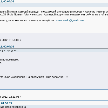
2, 00:04:36
нственный мотив, который приводит сюда людей это общие интересы и желание подели
Ol, Urbis Numen, folor, Фениксом, Ариадной и другими, которых нет сейчас на этой ве
евету,- все это, только в личку, пожалуйста:
avkaminski@gmail.com
 2012, 01:56:09 »
2, 00:04:36
наука предана.
ся по-прежнему,
я.
да-либо искоренена. На привычках - мир держится!.. ))
 2012, 02:21:05 »
 01:56:09
гда-либо искоренена.