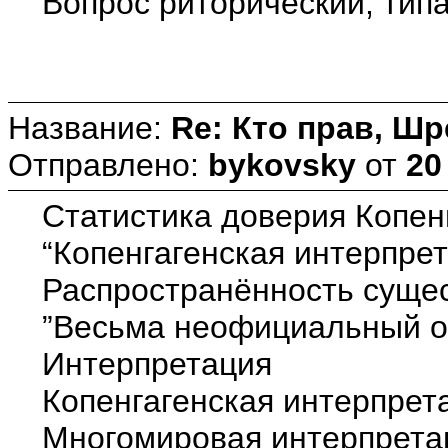
Вопрос риторический, типа
Название:
Re: Кто прав, Шр
Отправлено:
bykovsky
от
20
Статистика доверия Копен
“Копенгагенская интерпре
Распространённость сущес
”Весьма неофициальный оп
Интерпретация О
Копенгагенская интерпре
Многомировая интерпрет