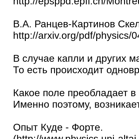
http://epsppd.epfl.ch/Montr
В.А. Ранцев-Картинов Ске
http://arxiv.org/pdf/physics/
В случае капли и других м
То есть происходит однов
Какое поле преобладает в
Именно поэтому, возникае
Опыт Куде - Форте.
(http://www.physics.uni-alta