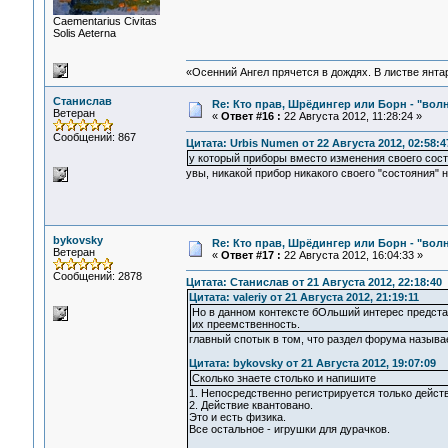
Сaementarius Civitas
Solis Aeterna
«Осенний Ангел прячется в дождях. В листве янтарн
Станислав
Re: Кто прав, Шрёдингер или Борн - "волна
Ветеран
«
Ответ #16 :
22 Августа 2012, 11:28:24 »
Сообщений: 867
Цитата: Urbis Numen от 22 Августа 2012, 02:58:4
у который приборы вместо изменения своего сост
увы, никакой прибор никакого своего "состояния" 
bykovsky
Re: Кто прав, Шрёдингер или Борн - "волна
Ветеран
«
Ответ #17 :
22 Августа 2012, 16:04:33 »
Сообщений: 2878
Цитата: Станислав от 21 Августа 2012, 22:18:40
Цитата: valeriy от 21 Августа 2012, 21:19:11
Но в данном контексте бОльший интерес представ
их преемственность.
главный спотык в том, что раздел форума называет
Цитата: bykovsky от 21 Августа 2012, 19:07:09
Сколько знаете столько и напишите
1. Непосредственно регистрируется только действ
2. Действие квантовано.
Это и есть физика.
Все остальное - игрушки для дурачков.