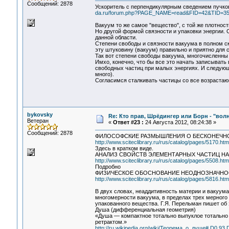
Сообщений: 2878
Ускоритель с перпендикулярным сведением пучко
da.ru/forum.php?PAGE_NAME=read&FID=42&TID=3
Вакуум то же самое "вещество", с той же плотност
Но другой формой связности и упаковки энергии. 
данной области.
Степени свободы и связности вакуума в полном ск
эту штуковину (вакуум) правильно и приятно для 
Так вот степени свободы вакуума, многочисленны
Имхо, конечно, что бы все это начать записывать 
свободных частиц при малых энергиях. И следующ
много).
Согласимся сталкивать частицы со все возрастающ
bykovsky
Re: Кто прав, Шрёдингер или Борн - "волна
Ветеран
«
Ответ #23 :
24 Августа 2012, 08:24:38 »
Сообщений: 2878
ФИЛОСОФСКИЕ РАЗМЫШЛЕНИЯ О БЕСКОНЕЧНО
http://www.sciteclibrary.ru/rus/catalog/pages/5170.htm
Здесь в кратком виде.
АНАЛИЗ СВОЙСТВ ЭЛЕМЕНТАРНЫХ ЧАСТИЦ Н
http://www.sciteclibrary.ru/rus/catalog/pages/5508.htm
Подробно
ФИЗИЧЕСКОЕ ОБОСНОВАНИЕ НЕОДНОЗНАЧНОС
http://www.sciteclibrary.ru/rus/catalog/pages/5816.htm
В двух словах, неаддитивность материи и вакуум
многомерности вакуума, в пределах трех мерного
упакованного вещества. Г.Я. Перельман пишет об
Душа (дифференциальная геометрия)
«Душа — компактное тотально выпуклое тотальн
ретрактом.»
http://ru.wikipedia.org/wiki/Теорема_о_душе#.D0.9