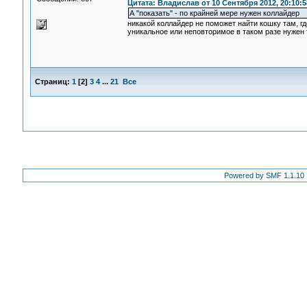
Цитата: Владислав от 10 Сентября 2012, 20:10:5
А "показать" - по крайней мере нужен коллайдер
никакой коллайдер не поможет найти кошку там, гд
уникальное или неповторимое в таком разе нужен 
Страниц:
1
[
2
]
3
4
...
21
Все
Powered by SMF 1.1.10