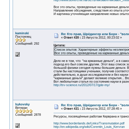
http://www.doverchiv.narod.ru/Nikolaev/Nikolaev_mo
Все это опыты, проведенные на карманные деньг
Направление обсуждения, следствия из опыта уто
И картинка уточняющая направление новых опытов,
kaminski
Re: Кто прав, Шрёдингер или Борн - "волна
Постоялец
«
Ответ #20 :
23 Августа 2012, 00:23:02 »
Сообщений: 292
Цитата:
Список опытов: Характерные эффекты неэлектром
Все это опыты, проведенные на карманные деньг
Дело не в том, что "на крманные деньги", а в са
подход его был совсем другим. Этот ваш список 
большой физики сегодня нужны большие деньги. В
стали бы настоящими учеными, получив соответст
действительно, в душе исследователи и без науки
"карманные деньги" делают великие открытия... В
Вот любопытная статья по состоянию науки в разн
http://trv-science.ru/2012/07/17/gde-my/
bykovsky
Re: Кто прав, Шрёдингер или Борн - "волна
Ветеран
«
Ответ #21 :
23 Августа 2012, 07:28:45 »
Сообщений: 2878
Ресурсы, посвящённые работам Керврана и транс
http://www.borderlands.de/Links/Transmutation.pdf
http://en.wikipedia.org/wiki/Corentin_Louis_Kervran