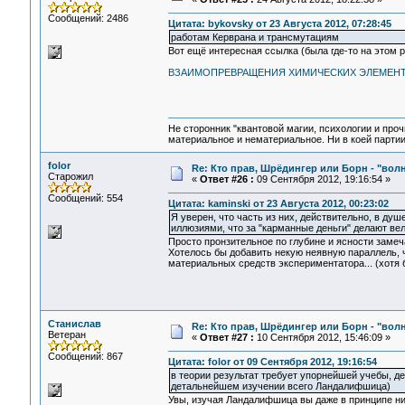
Сообщений: 2486
Цитата: bykovsky от 23 Августа 2012, 07:28:45
работам Керврана и трансмутациям
Вот ещё интересная ссылка (была где-то на этом
ВЗАИМОПРЕВРАЩЕНИЯ ХИМИЧЕСКИХ ЭЛЕМЕН
Не сторонник "квантовой магии, психологии и проч
материальное и нематериальное. Ни в коей партии
folor
Re: Кто прав, Шрёдингер или Борн - "волна
Старожил
«
Ответ #26 :
09 Сентября 2012, 19:16:54 »
Сообщений: 554
Цитата: kaminski от 23 Августа 2012, 00:23:02
Я уверен, что часть из них, действительно, в ду
иллюзиями, что за "карманные деньги" делают вел
Просто пронзительное по глубине и ясности замеч
Хотелось бы добавить некую неявную параллель, 
материальных средств экспериментатора... (хотя
Станислав
Re: Кто прав, Шрёдингер или Борн - "волна
Ветеран
«
Ответ #27 :
10 Сентября 2012, 15:46:09 »
Сообщений: 867
Цитата: folor от 09 Сентября 2012, 19:16:54
в теории результат требует упорнейшей учебы, д
детальнейшем изучении всего Ландалифшица)
Увы, изучая Ландалифшица вы даже в принципе ни