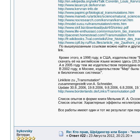
http://en.wikipedia.org/wiki/Talk:Corentin_Louis_Kervr
http://www.lasarcyk.de/kervran
http://www.kervran-info.de
http://www.papimi.gr/biological_transmutations.htm
http://www.manwb.ru/articles/science/natural_science
http://www.rexresearch.com/kervran/kervran.htm
http://model.susu.ru/transmutation/cntnts.htm
http://www.skif.biz/download/pub/4/0/sintez.pdf
http://www.life-enthusiast.com/ormus/orm_bio_transm
http://pacenet.homestead.com/Transmutation.html
http://fr.wikibooks.7val.com/wiki/Une_histoire_des_tr
http://www.cpfi.by.ru/Rus.files/article_nte_2authors_r.p
По вышеуказанным ссылкам можно найти и других
link.
Кроме этого, в 1998 году, в США, издательством "B
скачать её на английском языке можно здесь (20,3
А в 2005 году тем же издательством переиздана ещё 
В 2002 году, в Москве, издательством "Мир" была
в биологических системах".
Linkliste zu „Transmutation“
zusammengestellt von A. Schneider,
Update 30.8.,2006, 19.8.2006, 9.8.2006, 6.8.2006, 19.
http://www.borderlands.de/Links/Transmutation.pdf
Список опытов в форме книги Мельник И. А. Осоз
Список опытов: Характерные эффекты неэлектрома
Все работы имеют один и тот же результат при пе
bykovsky
Re: Кто прав, Шрёдингер или Борн - "волна
Ветеран
«
Ответ #22 :
23 Августа 2012, 20:21:20 »