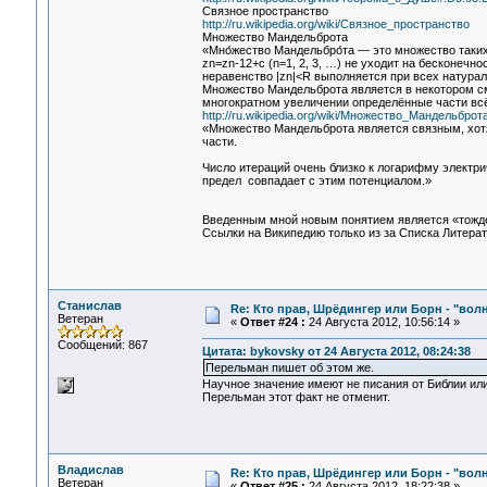
Связное пространство
http://ru.wikipedia.org/wiki/Связное_пространство
Множество Мандельброта
«Мно́жество Мандельбро́та — это множество таких
zn=zn-12+c (n=1, 2, 3, …) не уходит на бесконечно
неравенство |zn|<R выполняется при всех натурал
Множество Мандельброта является в некотором с
многократном увеличении определённые части всё
http://ru.wikipedia.org/wiki/Множество_Мандельброт
«Множество Мандельброта является связным, хотя
части.
Число итераций очень близко к логарифму электри
предел совпадает с этим потенциалом.»
Введенным мной новым понятием является «тождес
Ссылки на Википедию только из за Списка Литерат
Станислав
Re: Кто прав, Шрёдингер или Борн - "волна
Ветеран
«
Ответ #24 :
24 Августа 2012, 10:56:14 »
Сообщений: 867
Цитата: bykovsky от 24 Августа 2012, 08:24:38
Перельман пишет об этом же.
Научное значение имеют не писания от Библии или
Перельман этот факт не отменит.
Владислав
Re: Кто прав, Шрёдингер или Борн - "волна
Ветеран
«
Ответ #25 :
24 Августа 2012, 18:22:38 »