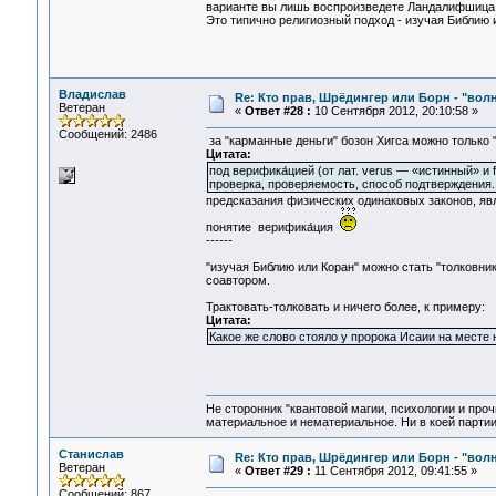
варианте вы лишь воспроизведете Ландалифшица
Это типично религиозный подход - изучая Библию и
Владислав
Re: Кто прав, Шрёдингер или Борн - "волна
Ветеран
«
Ответ #28 :
10 Сентября 2012, 20:10:58 »
Сообщений: 2486
за "карманные деньги" бозон Хигса можно только "
Цитата:
под верифика́цией (от лат. verus — «истинный» 
проверка, проверяемость, способ подтверждения..
предсказания физических одинаковых законов, яв
понятие верифика́ция
------
"изучая Библию или Коран" можно стать "толковник
соавтором.
Трактовать-толковать и ничего более, к примеру:
Цитата:
Какое же слово стояло у пророка Исаии на месте 
Не сторонник "квантовой магии, психологии и проч
материальное и нематериальное. Ни в коей партии
Станислав
Re: Кто прав, Шрёдингер или Борн - "волна
Ветеран
«
Ответ #29 :
11 Сентября 2012, 09:41:55 »
Сообщений: 867