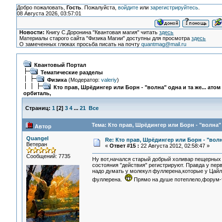
Добро пожаловать,
Гость
. Пожалуйста,
войдите
или
зарегистрируйтесь
.
08 Августа 2026, 03:57:01
Новости:
Книгу С.Доронина "Квантовая магия" читать
здесь
Материалы старого сайта "Физика Магии" доступны для просмотра
здесь
О замеченных глюках просьба писать на почту
quantmag@mail.ru
Квантовый Портал
Тематические разделы
Физика
(Модератор:
valeriy
)
Кто прав, Шрёдингер или Борн - "волна" одна и та же... атом
орбиталь,
Страниц:
1
[
2
]
3
4
...
21
Все
Тема: Кто прав, Шрёдингер или Борн - "волна" 
Автор
Quangel
Re: Кто прав, Шрёдингер или Борн - "волна
Ветеран
«
Ответ #15 :
22 Августа 2012, 02:58:47 »
Сообщений: 7735
Ну вот,начался старый добрый холивар пещерных 
состояния "действия" регистрируют. Правда у пер
надо думать у молекул фуллерена,которые у Цайл
фуллерена.
Прямо на душе потеплело,форум-