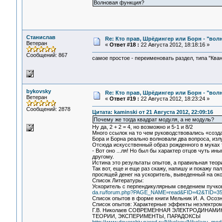
Волновая функция?
Станислав
Re: Кто прав, Шрёдингер или Борн - "волна
Ветеран
«
Ответ #18 :
22 Августа 2012, 18:18:16 »
Сообщений: 867
самое простое - переименовать раздел, типа "Кван
bykovsky
Re: Кто прав, Шрёдингер или Борн - "волна
Ветеран
«
Ответ #19 :
22 Августа 2012, 18:23:24 »
Сообщений: 2878
Цитата: kaminski от 21 Августа 2012, 22:09:16
Почему же тогда квадрат модуля, а не модуль?
Ну да, 2 + 2 = 4, но возможно и 5-1 и 8/2
Много ссылок на то чем руководствовались «созд
Бора и Борна реально волновали два вопроса, изл
Отсюда искусственный образ рожденного в муках т
- Вот оно ...ля! Но был бы характер отцов чуть и
другому.
Истина это результаты опытов, а правильная теория
Так вот, еще и еще раз скажу, напишу и покажу па
просящей денег на ускоритель, выведенный на ок
Список Литературы:
Ускоритель с перпендикулярным сведением пучко
da.ru/forum.php?PAGE_NAME=read&FID=42&TID=3
Список опытов в форме книги Мельник И. А. Осоз
Список опытов: Характерные эффекты неэлектрома
Г.В. Николаев СОВРЕМЕННАЯ ЭЛЕКТРОДИНАМ
ТЕОРИИ, ЭКСПЕРИМЕНТЫ, ПАРАДОКСЫ