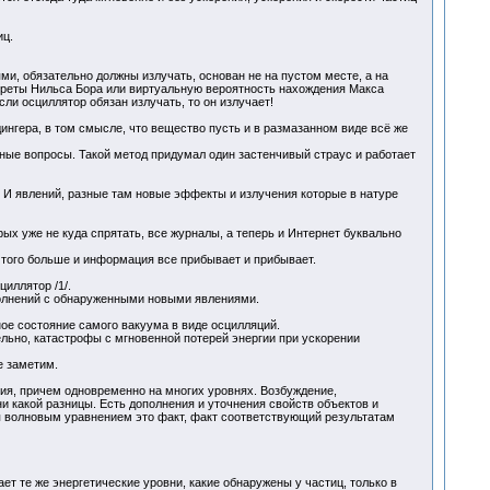
иц.
, обязательно должны излучать, основан не на пустом месте, а на
апреты Нильса Бора или виртуальную вероятность нахождения Макса
и осциллятор обязан излучать, то он излучает!
ингера, в том смысле, что вещество пусть и в размазанном виде всё же
ажные вопросы. Такой метод придумал один застенчивый страус и работает
! И явлений, разные там новые эффекты и излучения которые в натуре
рых уже не куда спрятать, все журналы, а теперь и Интернет буквально
е того больше и информация все прибывает и прибывает.
иллятор /1/.
полнений с обнаруженными новыми явлениями.
нное состояние самого вакуума в виде осцилляций.
тельно, катастрофы с мгновенной потерей энергии при ускорении
е заметим.
ия, причем одновременно на многих уровнях. Возбуждение,
и какой разницы. Есть дополнения и уточнения свойств объектов и
ся волновым уравнением это факт, факт соответствующий результатам
т те же энергетические уровни, какие обнаружены у частиц, только в