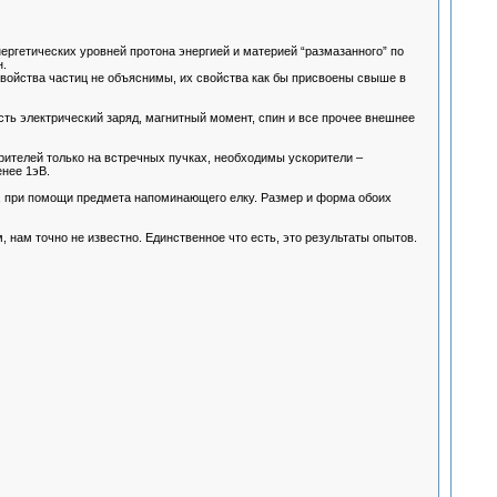
ергетических уровней протона энергией и материей “размазанного” по
.
войства частиц не объяснимы, их свойства как бы присвоены свыше в
есть электрический заряд, магнитный момент, спин и все прочее внешнее
рителей только на встречных пучках, необходимы ускорители –
нее 1эВ.
, при помощи предмета напоминающего елку. Размер и форма обоих
, нам точно не известно. Единственное что есть, это результаты опытов.