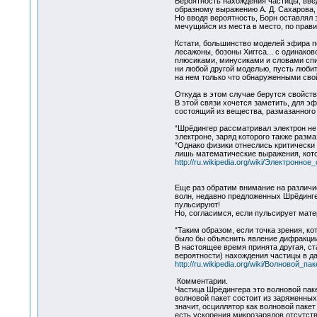
Вероятность нахождения частицы, введ
образному выражению А. Д. Сахарова, с
Но вводя вероятность, Борн оставлял 
мечущийся из места в место, по прав
Кстати, большинство моделей эфира п
лесажоны, бозоны Хиггса... с одинак
плюсиками, минусиками и словами спин
ни любой другой моделью, пусть люби
на нем только что обнаруженными сво
Откуда в этом случае берутся свойства
В этой связи хочется заметить, для эф
состоящий из вещества, размазанного 
“Шрёдингер рассматривал электрон не к
электроне, заряд которого также разма
“Однако физики отнеслись критически 
лишь математические выражения, кото
http://ru.wikipedia.org/wiki/Электронное
Еще раз обратим внимание на различие
волн, недавно предложенных Шрёдинге
пульсируют!
Но, согласимся, если пульсирует мате
“Таким образом, если точка зрения, к
было бы объяснить явление дифракции
В настоящее время принята другая, ст
вероятности) нахождения частицы в да
http://ru.wikipedia.org/wiki/Волновой_пак
Комментарии.
Частица Шрёдингера это волновой паке
волновой пакет состоит из заряженных
значит, осциллятор как волновой пакет
есть ускорения микрозарядов отсутст