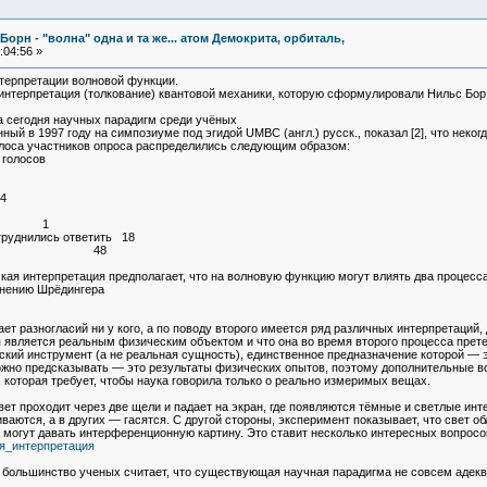
Борн - "волна" одна и та же... атом Демокрита, орбиталь,
:04:56 »
нтерпретации волновой функции.
интерпретация (толкование) квантовой механики, которую сформулировали Нильс Бор 
 сегодня научных парадигм среди учёных
ый в 1997 году на симпозиуме под эгидой UMBC (англ.) русск., показал [2], что нек
олоса участников опроса распределились следующим образом:
лосов
4
GRW) 1
труднились ответить 18
 48
ая интерпретация предполагает, что на волновую функцию могут влиять два процесса
внению Шрёдингера
ает разногласий ни у кого, а по поводу второго имеется ряд различных интерпретаций,
 является реальным физическим объектом и что она во время второго процесса прете
ий инструмент (а не реальная сущность), единственное предназначение которой — э
ожно предсказывать — это результаты физических опытов, поэтому дополнительные во
которая требует, чтобы наука говорила только о реально измеримых вещах.
ет проходит через две щели и падает на экран, где появляются тёмные и светлые ин
аются, а в других — гасятся. С другой стороны, эксперимент показывает, что свет обл
 могут давать интерференционную картину. Это ставит несколько интересных вопросо
ская_интерпретация
, большинство ученых считает, что существующая научная парадигма не совсем адек