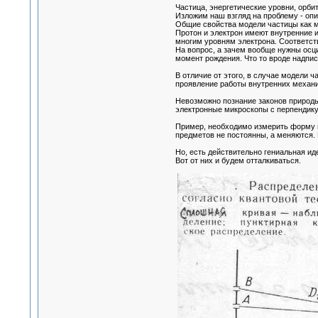
Частица, энергетические уровни, орби
Изложим наш взгляд на проблему - опи
Общие свойства модели частицы как м
Протон и электрон имеют внутренние и
многим уровням электрона. Соответст
На вопрос, а зачем вообще нужны осц
момент рождения. Что то вроде надписе
В отличие от этого, в случае модели 
проявление работы внутренних механ
Невозможно познание законов природы
электронные микроскопы с перпендикул
Пример, необходимо измерить форму 
предметов не постоянны, а меняются.
Но, есть действительно гениальная иде
Вот от них и будем отталкиваться.