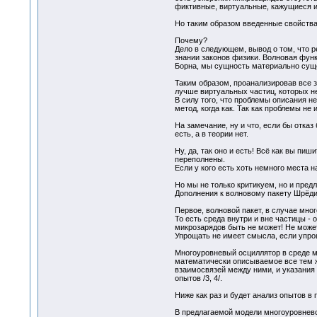
фиктивные, виртуальные, кажущиеся и
Но таким образом введенные свойства
Почему?
Дело в следующем, вывод о том, что 
знании законов физики. Волновая функ
Борна, мы сущность материально сущес
Таким образом, проанализировав все з
лучше виртуальных частиц, которых не
В силу того, что проблемы описания н
метод, когда как. Так как проблемы не 
На замечание, ну и что, если бы отка
есть, а в теории нет.
Ну, да, так оно и есть! Всё как вы пи
переполнены.
Если у кого есть хоть немного места 
Но мы не только критикуем, но и пред
Дополнения к волновому пакету Шрёди
Первое, волновой пакет, в случае мно
То есть среда внутри и вне частицы -
микрозарядов быть не может! Не может
Упрощать не имеет смысла, если упро
Многоуровневый осциллятор в среде м
математически описываемое все тем же
взаимосвязей между ними, и указания 
опытов /3, 4/.
Ниже как раз и будет анализ опытов в
В предлагаемой модели многоуровневог