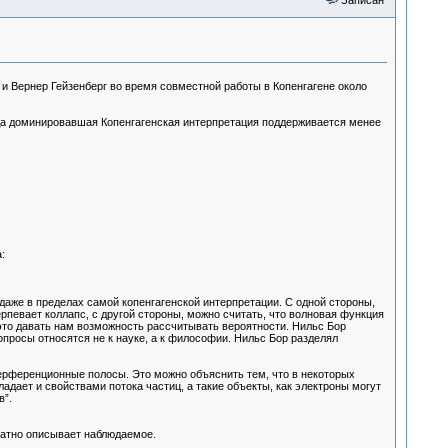
Записан
и Вернер Гейзенберг во время совместной работы в Копенгагене около
огда доминировавшая Копенгагенская интерпретация поддерживается менее
:
 даже в пределах самой копенгагенской интерпретации. С одной стороны,
рпевает коллапс, с другой стороны, можно считать, что волновая функция
то давать нам возможность рассчитывать вероятности. Нильс Бор
просы относятся не к науке, а к философии. Нильс Бор разделял
терференционные полосы. Это можно объяснить тем, что в некоторых
адает и свойствами потока частиц, а такие объекты, как электроны могут
в”.
ватно описывает наблюдаемое.