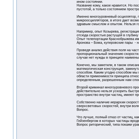
ином состоянии.
Название кому, какое нравится. Но по
пустотой, а только состоянием простр
Именно многоуровневый осциллятор, п
микроосцилляторов, в итоге дает воз
здравым смыслом и опытом. Нельзя гово
Например, опыт Козырева, регистраци
отсюда скоростью растущей в глубину 
Опыт телепортации Краснобрыжева имее
Аронова – Бома, куперовские пары - н
Проведя анализ действия поля на час
пропорциональный значению скорости.
случае нет нужды в принципе наименьш
Конечно, мы заметили, в таком описан
математическая конструкция, замкнута
способом. Каким угодно способом мы п
области применимости принципа относи
определенным, разрешенным нам спос
Второй криминал многоуровневого прос
действительно нельзя ускорить быстре
пространство внутри частиц, имеют пр
Собственно наличие иерархии скорост
сверхсветовых скоростей, внутри вол
Вопрос.
Что лучше, полный отказ от частиц, к
Гейзенбергом в которых частицы вроде
Вопрос риторический, типа покажи ура