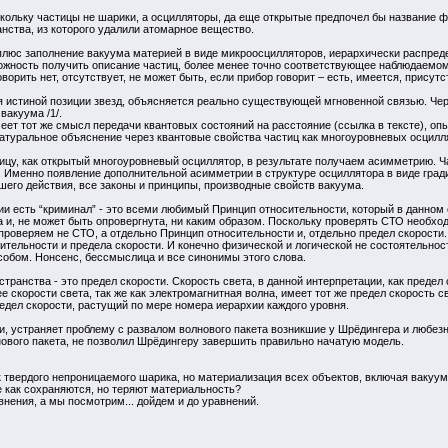
скольку частицы не шарики, а осцилляторы, да еще открытые предпочел бы название ф
анства, из которого удалили атомарное вещество.
люс заполнение вакуума материей в виде микроосцилляторов, иерархически распред
можность получить описание частиц, более менее точно соответствующее наблюдаемом
рить нет, отсутствует, не может быть, если прибор говорит – есть, имеется, присутс
я истиной позиции звезд, объясняется реально существующей мгновенной связью. Чер
вакуума /1/.
т тот же смысл передачи квантовых состояний на расстояние (ссылка в тексте), опы
атуральное объяснение через квантовые свойства частиц как многоуровневых осцилля
тицу, как открытый многоуровневый осциллятор, в результате получаем асимметрию. 
 Именно появление дополнительной асимметрии в структуре осциллятора в виде гради
его действия, все законы и принципы, производные свойств вакуума.
ии есть “криминал” - это всеми любимый Принцип относительности, который в данном 
 и, не может быть опровергнута, ни каким образом. Поскольку проверять СТО необходим
роверяем не СТО, а отдельно Принцип относительности и, отдельно предел скорости.
тельности и предела скорости. И конечно физической и логической не состоятельнос
обом. Нонсенс, бессмыслица и все синонимы этого слова.
транства - это предел скорости. Скорость света, в данной интерпретации, как предел
е скорости света, так же как электромагнитная волна, имеет тот же предел скорост
едел скорости, растущий по мере номера иерархии каждого уровня.
и, устраняет проблему с развалом волнового пакета возникшие у Шрёдингера и любез
нового пакета, не позволил Шрёдингеру завершить правильно начатую модель.
ак твердого непроницаемого шарика, но материализация всех объектов, включая ваку
 как сохраняются, но теряют материальность?
внения, а мы посмотрим... дойдем и до уравнений.