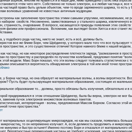
енная Борном, многим не нравится и в наши дни, ниже приведена статистика опросов 
тановится «тем чего нет». Собственно не только электрон, а и любая частица и, все чт
за частицей право быть целым объектом, чем-то вроде заряженного шарика, то есть у
илам волновых уравнений не известных античным мудрецам.
остроены как заполнение пространства этими самыми упругими, несжимаемыми, не р
ово набором свойств. Несомненно, заимствованных у стального шарика, извлеченного
, странность, очарование. В вопросе, касающегося природы появления этих свойств 
теля физики или профессионала. Вспомним, как выглядит бозон Хиггса и все станет я
йствами.
, у подобного рода частиц, никто не знает, есть и всё, должны быть.
еристов все же ближе Борн, чем Шрёдингер, у которого мало того что все пульсирует 
в пространстве, и это существенное отличие! Которое намного ближе к нашей модели, 
ак частицу, но как некоторое распределение плотности заряда, “размазанное в простр
зан по пространству и распределён по пучностям колебаний, предложил понятие “волно
к этой модели. Макс Борн показал, что эти волны следует толковать статистически с 
рыми описывается вероятность обнаружения электрона в той или иной точке простран
_облако
, у Борна частица, но она образует не материальные волны, а волны вероятности. Воз
ром? Пусть будет пульсирующее материальное образование, состоящее из маленьких
риальное образование то... должны, просто обязаны быть излучения, обязательно и в 
оторой придерживался в этом отношении Шрёдингер, была бы верна, электрон не мог б
, заменив пучок электронов множеством волновых пакетов.
атистическая, интерпретация - волны, предложенная Максом Борном. Согласно этой и
нной точке пространства.”
ет
т материальных осциллирующих микрозарядов, но как мы сказали, появилась большая 
 микрочастиц, то он непременно излучает. А, если делимость продолжить и микрозар
 не минуемо и быстро остынет! Именно поэтому Борн и отказался от материального обл
вуют. Вероятностные перемещения частицы не требуют ускорения, частица перемещаетс