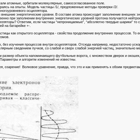
тали атомные, орбитали молекулярные, самосогласованное поле.
раясь на опыты. Модель частицы /1/, предложенные методы проверки /2/.
ногоуровневого осциллятора.
 внешние энергетические уровни. В составе атома происходит заполнение внешних эн
венно при заполнении внутренних энергетических уровней протона получается нейтрон
илляторы? Ответим, если частицы “непроницаемые”, “абсолютно твердые шарики” то с
й на батарейке +-.
частицы как открытого осциллятора - свойства продолжение внутренних процессов. То 
измов.
, без изучения процессов внутри осцилляторов. Отсюда например, недостаточно уско
ярным сведением пучков, со слабой и сверх слабой энергией частиц, значительно ме
и размер объекта напоминающего футбольные ворота, с множеством дверок и окошек
 Параметры и алгоритм изменений не известны.
я, озарение! Волновое уравнение, правда, что это и как применять к обоим предметам