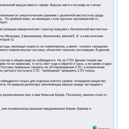
изический вакуум вместо эфира. Вакуум никто и ни когда не считал
еленными по энергетическим уровням с различной жесткостью среды
у . По крайней мере, не имеющее столь крупных противоречий со
твует.
ез реакцию иерархических структур вакуума с бесконечной жесткостью -
ты Мельника, Самохвалова, Казначеева, Шноля/3, 4/ и классические
торов /1/.
Частица, имеющая скорость не симметрична, а имеет сегмент смещения,
ента энергии внутри системы, объясняет наличие сил инерции. В данном
случае в общем виде не соблюдается. Но не СТО! Данная теория как
о по ее правилам, то есть свет туда и обратно и часы, а ни каким угодно
 Поэтому правильно говорить не об опровержении СТО, а ограничении
ти третьего постулата СТО, “требования” проверять СТО только
 соблюдается только для отдельно взятого уровня. Атомарное вещество
ь света. Но микроосцилляторы заполняющие вакуум между частицами и
но разъясненные ему и нам Нильсом Бором. Поскольку, именно отказ от
ум, или половинчатые решения предложенные Бором, Борном и