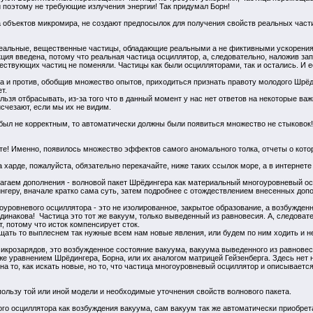
 поэтому не требующие излучения энергии! Так придумал Борн!
 объектов микромира, не создают предпосылок для получения свойств реальных част
реальные, вещественные частицы, обладающие реальными а не фиктивными ускорениями
ция введена, потому что реальная частица осциллятор, а, следовательно, наложив з
твующих частиц не поменяли. Частицы как были осцилляторами, так и остались. И есл
а и против, обобщив множество опытов, приходиться признать правоту молодого Шрёд
т.
ельзя отбрасывать, из-за того что в данный момент у нас нет ответов на некоторые в
исчезают, если мы их не видим.
з был не корректным, то автоматически должны были появиться множество не стыковок
шите! Именно, появилось множество эффектов самого аномального толка, отчеты о кото
на харде, пожалуйста, обязательно перекачайте, ниже таких ссылок море, а в интернет
лагаем дополнения - волновой пакет Шрёдингера как материальный многоуровневый осц
нгеру, вначале кратко сама суть, затем подробнее с отождествлением внесенных до
гоуровневого осциллятора - это не изолированное, закрытое образование, а возбужде
 одинакова! Частица это тот же вакуум, только выведенный из равновесия. А, следова
, потому что исток компенсирует сток.
щать то выплеснем так нужные всем нам новые явления, или будем по ним ходить и н
икрозарядов, это возбужденное состояние вакуума, вакуума выведенного из равновес
 уравнением Шрёдингера, Борна, или их аналогом матрицей Гейзенберга. Здесь нет н
на то, как искать новые, но то, что частица многоуровневый осциллятор и описывает
 пользу той или иной модели и необходимые уточнения свойств волнового пакета.
о осциллятора как возбуждения вакуума, сам вакуум так же автоматически приобретае