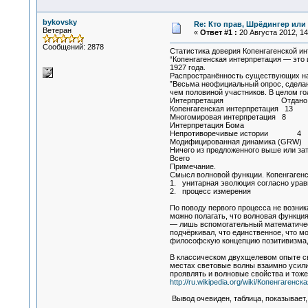
bykovsky
Re: Кто прав, Шрёдингер или 
Ветеран
«
Ответ #1 :
20 Августа 2012, 14
Сообщений: 2878
Статистика доверия Копенгагенской и
“Копенгагенская интерпретация — это 
1927 года.
Распространённость существующих на
”Весьма неофициальный опрос, сделанн
чем половиной участников. В целом г
Интерпретация Отдано го
Копенгагенская интерпретация 13
Многомировая интерпретация 8
Интерпретация Бома 
Непротиворечивые истории 4
Модифицированная динамика (
Ничего из предложенного выше или за
Всего
Примечание.
Смысл волновой функции. Копенгагенск
1. унитарная эволюция согласно ура
2. процесс измерения
По поводу первого процесса не возник
можно полагать, что волновая функция
— лишь вспомогательный математическ
подчёркивал, что единственное, что м
философскую концепцию позитивизма, 
В классическом двухщелевом опыте св
местах световые волны взаимно усилив
проявлять и волновые свойства и тоже
http://ru.wikipedia.org/wiki/Копенгаген
Вывод очевиден, таблица, показывает