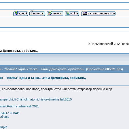
0 Пользователей и 12 Госте
ом Демокрита, орбиталь,
- "волна" одна и та же... атом Демокрита, орбиталь, (Прочитано 805021 раз)
 - "волна" одна и та же... атом Демокрита, орбиталь,
, самосогласованное поле, пространство Эверетта, аттрактор Лоренца и пр.
mperchioli.Chisholm.atomichistorytimeline.fall.2010
niel.Reid.Timeline.Fall.2011
1915AD-1950AD
_облако
нкция