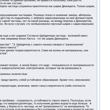
ученых по данной проблеме, не нравится поскольку электрон по
о из них состоит.
 Борна частица сохранена практически как шарик Демокрита. Только шарик,
азрушаемыми частицами. Разница только в названии: амеры, айпероны,
 в детстве из подшипника, с любовно нарисованными на нем фломастером
у самой частицы, нет ни какой разницы, ни между Борном и Демокритом,
сно. Во всех случаях это необыкновенно прочный шарик с нарисованными
так еще и нет шарика! Согласно Шрёдингера частица - волновой пакет,
чем например бозон Хиггса - тот же шарик Демокрита.
анстве’”. “Э. Шрёдингер с самого начала говорил о “размазанном”
вого пакета”.”
точки зрения теории вероятности. Сами же волны не материальны, они
ства”.
никает вопрос, а зачем Борну это надо - отказываться от материальности
 микроскопических электрончиков, которые так же размазаны и
огромных количествах.
ы представлять собой устойчивое образование. Кроме того, невозможно
нтерпретации, величина имеет смысл вероятности (либо плотности
проблема - сохранность, устойчивость такого пакета. Поскольку, если
яды это микроосцилляторы, то излучение должно вырасти еще больше. А
ака, у Борна есть частица, но ее “размазанность” не материальна. То
я отсюда туда мгновенно и без ускорения, ускорения и скорости частиц