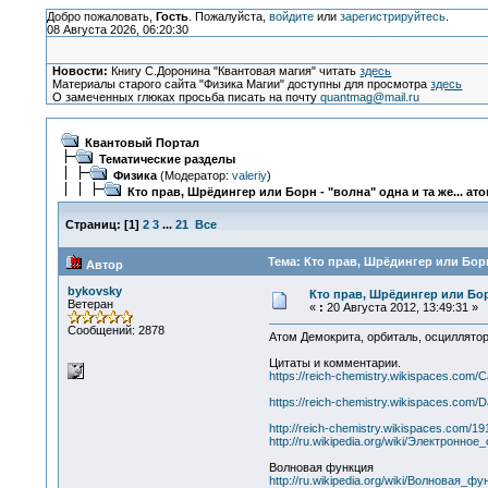
Добро пожаловать,
Гость
. Пожалуйста,
войдите
или
зарегистрируйтесь
.
08 Августа 2026, 06:20:30
Новости:
Книгу С.Доронина "Квантовая магия" читать
здесь
Материалы старого сайта "Физика Магии" доступны для просмотра
здесь
О замеченных глюках просьба писать на почту
quantmag@mail.ru
Квантовый Портал
Тематические разделы
Физика
(Модератор:
valeriy
)
Кто прав, Шрёдингер или Борн - "волна" одна и та же... ат
Страниц:
[
1
]
2
3
...
21
Все
Тема: Кто прав, Шрёдингер или Борн 
Автор
bykovsky
Кто прав, Шрёдингер или Борн
Ветеран
«
:
20 Августа 2012, 13:49:31 »
Сообщений: 2878
Атом Демокрита, орбиталь, осциллятор
Цитаты и комментарии.
https://reich-chemistry.wikispaces.com/Ca
https://reich-chemistry.wikispaces.com/Da
http://reich-chemistry.wikispaces.com/
http://ru.wikipedia.org/wiki/Электронное
Волновая функция
http://ru.wikipedia.org/wiki/Волновая_фу