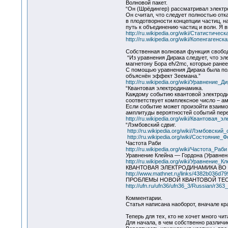
Волновой пакет.
“Он (Шрёдингер) рассматривал электрон
Он считал, что следует полностью отк
в плодотворности концепции частиц, 
путь к объединению частиц и волн. Я 
http://ru.wikipedia.org/wiki/Статисти
http://ru.wikipedia.org/wiki/Копенгаген
Собственная волновая функция свобод
“Из уравнения Дирака следует, что э
магнетону Бора eħ/2mc, которые ранее
С помощью уравнения Дирака была пол
объяснён эффект Зеемана.”
http://ru.wikipedia.org/wiki/Уравнение_Д
“Квантовая электродинамика.
Каждому событию квантовой электроди
соответствует комплексное число – а
Если событие может произойти взаимо
амплитуды вероятностей событий пер
http://ru.wikipedia.org/wiki/Квантовая_
“Лэмбовский сдвиг.
http://ru.wikipedia.org/wiki/Лэмбовский_
http://ru.wikipedia.org/wiki/Состояние_Ф
Частота Раби
http://ru.wikipedia.org/wiki/Частота_Раби
Уравнение Клейна — Гордона (Уравнен
http://ru.wikipedia.org/wiki/Уравнение_К
КВАНТОВАЯ ЭЛЕКТРОДИНАМИКА ВО 
http://www.mathnet.ru/links/4382b036d
ПРОБЛЕМЫ НОВОЙ КВАНТОВОЙ ТЕ
http://ufn.ru/ufn36/ufn36_3/Russian/r363_
Комментарии.
Статья написана наоборот, вначале кра
Теперь для тех, кто не хочет много чи
Для начала, в чем собственно различи