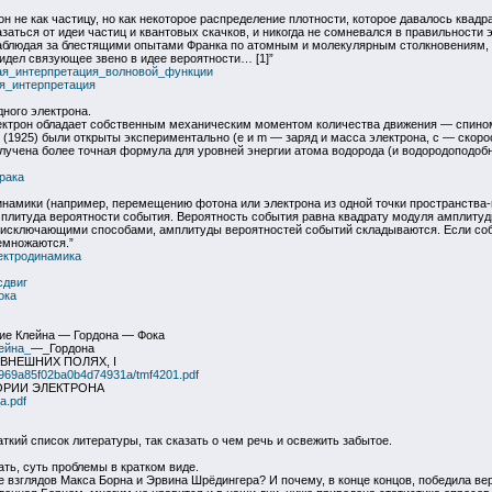
 не как частицу, но как некоторое распределение плотности, которое давалось квадра
азаться от идеи частиц и квантовых скачков, и никогда не сомневался в правильности
наблюдая за блестящими опытами Франка по атомным и молекулярным столкновениям, и
видел связующее звено в идее вероятности… [1]”
ческая_интерпретация_волновой_функции
ская_интерпретация
ного электрона.
лектрон обладает собственным механическим моментом количества движения — спино
 (1925) были открыты экспериментально (e и m — заряд и масса электрона, с — скоро
учена более точная формула для уровней энергии атома водорода (и водородоподобны
ирака
намики (например, перемещению фотона или электрона из одной точки пространства
мплитуда вероятности события. Вероятность события равна квадрату модуля амплитуд
исключающими способами, амплитуды вероятностей событий складываются. Если собы
емножаются.”
электродинамика
сдвиг
ока
ие Клейна — Гордона — Фока
лейна_
—_Гордона
ВНЕШНИХ ПОЛЯХ, I
79969a85f02ba0b4d74931a/tmf4201.pdf
ОРИИ ЭЛЕКТРОНА
a.pdf
ткий список литературы, так сказать о чем речь и освежить забытое.
тать, суть проблемы в кратком виде.
е взглядов Макса Борна и Эрвина Шрёдингера? И почему, в конце концов, победила в