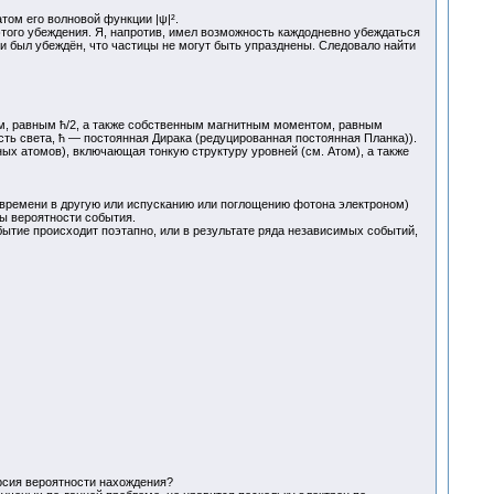
том его волновой функции |ψ|².
 этого убеждения. Я, напротив, имел возможность каждодневно убеждаться
 был убеждён, что частицы не могут быть упразднены. Следовало найти
м, равным ħ/2, а также собственным магнитным моментом, равным
сть света, ħ — постоянная Дирака (редуцированная постоянная Планка)).
х атомов), включающая тонкую структуру уровней (см. Атом), а также
-времени в другую или испусканию или поглощению фотона электроном)
ы вероятности события.
тие происходит поэтапно, или в результате ряда независимых событий,
ерсия вероятности нахождения?