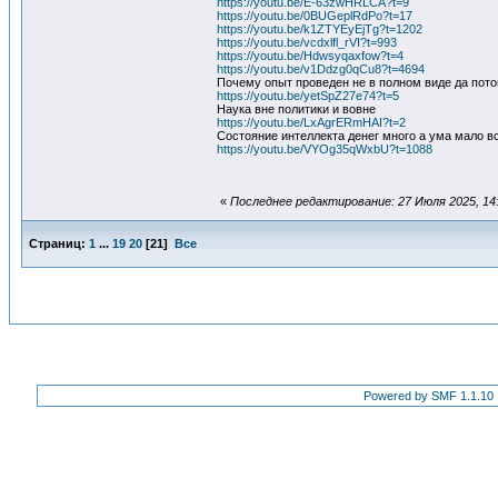
https://youtu.be/E-63zwHRLCA?t=9
https://youtu.be/0BUGeplRdPo?t=17
https://youtu.be/k1ZTYEyEjTg?t=1202
https://youtu.be/vcdxlfl_rVI?t=993
https://youtu.be/Hdwsyqaxfow?t=4
https://youtu.be/v1Ddzg0qCu8?t=4694
Почему опыт проведен не в полном виде да пото
https://youtu.be/yetSpZ27e74?t=5
Наука вне политики и вовне
https://youtu.be/LxAgrERmHAI?t=2
Состояние интеллекта денег много а ума мало в
https://youtu.be/VYOg35qWxbU?t=1088
«
Последнее редактирование: 27 Июля 2025, 14
Страниц:
1
...
19
20
[
21
]
Все
Powered by SMF 1.1.10