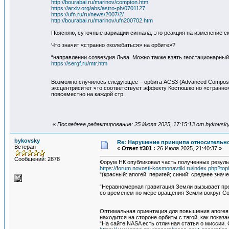
http://bourabai.ru/marinov/compton.htm
https://arxiv.org/abs/astro-ph/0701127
https://ufn.ru/ru/news/2007/2/
http://bourabai.ru/marinov/ufn200702.htm
Поясняю, суточные вариации сигнала, это реакция на изменение с
Что значит «странно «колебаться» на орбите»?
“направлении созвездия Льва. Можно также взять геостационарный
https://sergf.ru/mtr.htm
Возможно случилось следующее – орбита ACS3 (Advanced Composit
эксцентриситет что соответствует эффекту Костюшко но «странно»
повсеместно на каждой стр.
«
Последнее редактирование: 25 Июля 2025, 17:15:13 от bykovsk
bykovsky
Re: Нарушение принципа относительно
Ветеран
«
Ответ #301 :
26 Июля 2025, 21:40:37 »
Сообщений: 2878
Форум НК опубликовал часть полученных резуль
https://forum.novosti-kosmonavtiki.ru/index.php?to
“(красный: апогей, перигей; синий: среднее знач
“Неравномерная гравитация Земли вызывает прец
со временем по мере вращения Земли вокруг Со
Оптимальная ориентация для повышения апогея Li
находится на стороне орбиты с тягой, как пока
“На сайте NASA есть отличная статья о миссии. 