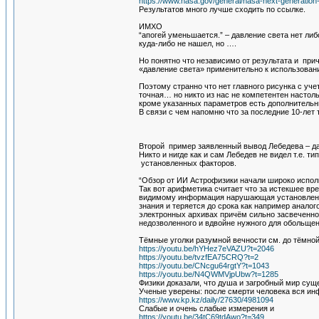
https://www.nasa.gov/general/nasa-next-generation
Результатов много лучше сходить по ссылке.
ИМХО
“апогей уменьшается.” – давление света нет ли
куда-либо не нашел, но ….
Но понятно что независимо от результата и пр
«давление света» применительно к использован
Поэтому странно что нет главного рисунка с уч
точная… но никто из нас не компетентен настол
кроме указанных параметров есть дополнительн
В связи с чем напомню что за последние 10-ле
Второй пример заявленный вывод Лебедева – дав
Никто и нигде как и сам Лебедев не видел т.е.
установленных факторов.
“Обзор от ИИ Астрофизики начали широко исполь
Так вот арифметика считает что за истекшее вр
видимому информация нарушающая установленны
знания и теряется до срока как например анало
электронных архивах причём сильно засвеченно
недозволенного и вдвойне нужного для обольщен
Тёмные уголки разумной вечности см. до тёмно
https://youtu.be/hYHez7eVAZU?t=2046
https://youtu.be/tvzfEA75CRQ?t=2
https://youtu.be/CNcgu64rgtY?t=1043
https://youtu.be/N4QWMVjpUbw?t=1285
Физики доказали, что душа и загробный мир сущ
Ученые уверены: после смерти человека вся инф
https://www.kp.kz/daily/27630/4981094
Слабые и очень слабые измерения и
https://youtu.be/34tC69tdAwo?t=349