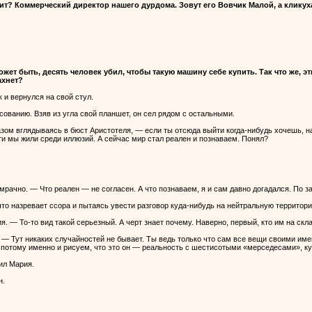
ит? Коммерческий директор нашего дурдома. Зовут его Вовчик Малой, а кликух
жет быть, десять человек убил, чтобы такую машину себе купить. Так что же, э
ахнет?
и вернулся на свой стул.
сованию. Взяв из угла свой планшет, он сел рядом с остальными.
зом вглядываясь в бюст Аристотеля, — если ты отсюда выйти когда-нибудь хочешь, на
ти мы жили среди иллюзий. А сейчас мир стал реален и познаваем. Понял?
рачно. — Что реален — не согласен. А что познаваем, я и сам давно догадался. По за
 что назревает ссора и пытаясь увести разговор куда-нибудь на нейтральную территор
. — То-то вид такой серьезный. А черт знает почему. Наверно, первый, кто им на скл
 — Тут никаких случайностей не бывает. Ты ведь только что сам все вещи своими име
ы потому именно и рисуем, что это он — реальность с шестисотыми «мерседесами», к
ил Мария.
н.