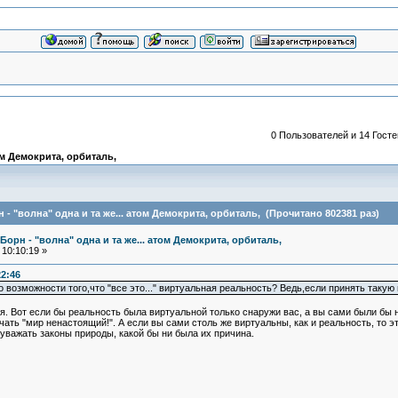
0 Пользователей и 14 Госте
ом Демокрита, орбиталь,
- "волна" одна и та же... атом Демокрита, орбиталь, (Прочитано 802381 раз)
Борн - "волна" одна и та же... атом Демокрита, орбиталь,
10:10:19 »
22:46
о возможности того,что "все это..." виртуальная реальность? Ведь,если принять так
Вот если бы реальность была виртуальной только снаружи вас, а вы сами были бы на
ичать "мир ненастоящий!". А если вы сами столь же виртуальны, как и реальность, то 
о уважать законы природы, какой бы ни была их причина.