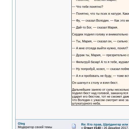
— Что тебе понятно?
— Понятно, что ты псих в натуре. Как
— Фу, — сказал Володин. — Как это ме
— Дай-то Бог, — сказал Мария.
Сердюк поднял голову и внимательно
— Ты, Мария, — сказал он, — сильно 
— А мне отсюда выйти нужно, понял? Я
— Дурак ты, Мария, — презрительно с
— Фильтруй базар! А то я тебе, жура
— Ну попробуй, козел, — сказал побл
— А я и пробовать не буду, — тоже вс
Он шагнул к столу и взял бюст.
Дальнейшее заняло от силы несколько
поднял бюст над головой, замахнулся 
ударит его бюстом, тот не сможет да
что Володин с ужасом смотрит мне за
штукатурного неба.
Oleg
Re: Кто прав, Шрёдингер или 
Модератор своей темы
«
Ответ #140 :
26 Декабря 2017, 