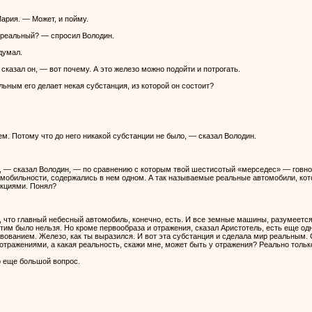
ария. — Может, и пойму.
 реальный? — спросил Володин.
думал.
сказал он, — вот почему. А это железо можно подойти и потрогать.
льным его делает некая субстанция, из которой он состоит?
м. Потому что до него никакой субстанции не было, — сказал Володин.
 — сказал Володин, — по сравнению с которым твой шестисотый «мерседес» — говно
омобильности, содержались в нем одном. А так называемые реальные автомобили, кото
кциями. Понял?
, что главный небесный автомобиль, конечно, есть. И все земные машины, разумеетс
этим было нельзя. Но кроме первообраза и отражения, сказал Аристотель, есть еще о
ванием. Железо, как ты выразился. И вот эта субстанция и сделала мир реальным. С
отражениями, а какая реальность, скажи мне, может быть у отражения? Реально только 
о еще большой вопрос.