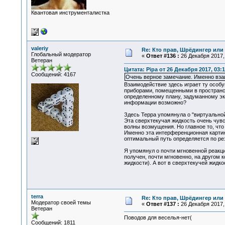
Квантовая инструменталистка
valeriy
Re: Кто прав, Шрёдингер или 
Глобальный модератор
«
Ответ #136 :
26 Декабря 2017, 
Ветеран
Цитата: Pipa от 26 Декабря 2017, 03:1
Сообщений: 4167
Очень верное замечание. Именно вза
Взаимодействие здесь играет ту особу
приборами, помещенными в пространст
определенному плану, задуманному эк
информации возможно?
Здесь Терра упомянула о "виртуальной
Эта сверхтекучая жидкость очень чув
волны возмущения. Но главное то, что
Именно эта интерференционная картина
оптимальный путь определяется по ре
Я упомянул о почти мгновенной реакци
получен, почти мгновенно, на другом к
жидкости). А вот в сверхтекучей жидк
terra
Re: Кто прав, Шрёдингер или 
Модератор своей темы
«
Ответ #137 :
26 Декабря 2017, 
Ветеран
Поводов для веселья-нет(
Сообщений: 1811