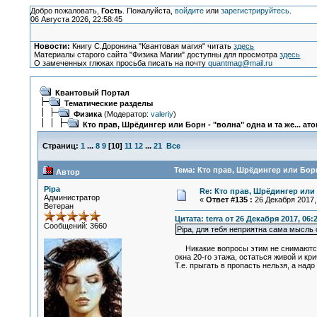
Добро пожаловать,
Гость
. Пожалуйста,
войдите
или
зарегистрируйтесь
.
06 Августа 2026, 22:58:45
Новости:
Книгу С.Доронина "Квантовая магия" читать
здесь
Материалы старого сайта "Физика Магии" доступны для просмотра
здесь
О замеченных глюках просьба писать на почту
quantmag@mail.ru
Квантовый Портал
Тематические разделы
Физика
(Модератор:
valeriy
)
Кто прав, Шрёдингер или Борн - "волна" одна и та же... ат
Страниц:
1
...
8
9
[
10
]
11
12
...
21
Все
Тема: Кто прав, Шрёдингер или Борн 
Автор
Pipa
Re: Кто прав, Шрёдингер или 
Администратор
«
Ответ #135 :
26 Декабря 2017, 
Ветеран
Цитата: terra от 26 Декабря 2017, 06:
Сообщений: 3660
Pipa, для тебя неприятна сама мысль 
Никакие вопросы этим не снимаются. 
окна 20-го этажа, остаться живой и кр
Т.е. прыгать в пропасть нельзя, а над