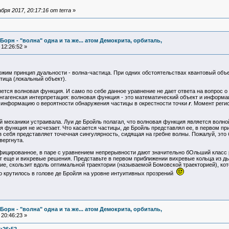
ря 2017, 20:17:16 от terra
»
Борн - "волна" одна и та же... атом Демокрита, орбиталь,
12:26:52 »
ожим принцип дуальности - волна-частица. При одних обстоятельствах квантовый объек
тица (локальный объект).
тся волновая функция. И само по себе данное уравнение не дает ответа на вопрос о
нгагенская интерпретация: волновая функция - это математический объект и информа
т информацию о вероятности обнаружения частицы в окрестности точки
r
. Момент реги
й механики устраивала. Луи де Бройль полагал, что волновая функция является волно
 функция не исчезает. Что касается частицы, де Бройль представлял ее, в первом пр
из себя представляет точечная сингулярность, сидящая на гребне волны. Пожалуй, это
вергнута.
фицированное, в паре с уравнением непрерывности дают значительно бОльший класс 
т еще и вихревые решения. Представьте в первом приближении вихревые кольца из д
е, скользит вдоль оптимальной траектории (называемой Бомовской траекторией), кото
что крутилось в голове де Бройля на уровне интуитивных прозрений
Борн - "волна" одна и та же... атом Демокрита, орбиталь,
20:46:23 »