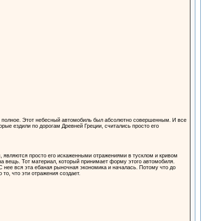
 полное. Этот небесный автомобиль был абсолютно совершенным. И все
рые ездили по дорогам Древней Греции, считались просто его
я, являются просто его искаженными отражениями в тусклом и кривом
дна вещь. Тот материал, который принимает форму этого автомобиля.
 нее вся эта ебаная рыночная экономика и началась. Потому что до
то, что эти отражения создает.