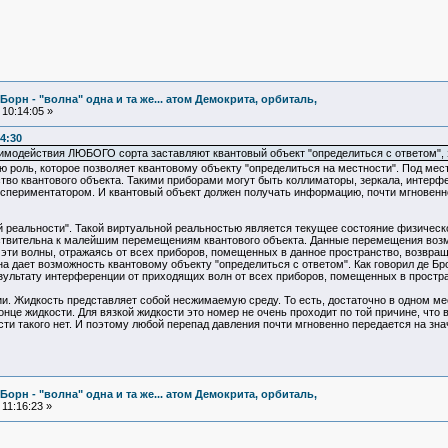
Борн - "волна" одна и та же... атом Демокрита, орбиталь,
10:14:05 »
4:30
имодействия ЛЮБОГО сорта заставляют квантовый объект "определиться с ответом"
ю роль, которое позволяет квантовому объекту "определиться на местности". Под ме
во квантового объекта. Такими приборами могут быть коллиматоры, зеркала, интерф
спериментатором. И квантовый объект должен получать информацию, почти мгновенно
 реальности". Такой виртуальной реальностью является текущее состояние физическо
ствительна к малейшим перемещениям квантового объекта. Данные перемещения возму
 эти волны, отражаясь от всех приборов, помещенных в данное пространство, возвра
 дает возможность квантовому объекту "определиться с ответом". Как говорил де Бро
зультату интерференции от приходящих волн от всех приборов, помещенных в простра
и. Жидкость представляет собой несжимаемую среду. То есть, достаточно в одном ме
онце жидкости. Для вязкой жидкости это номер не очень проходит по той причине, что
ости такого нет. И поэтому любой перепад давления почти мгновенно передается на зн
Борн - "волна" одна и та же... атом Демокрита, орбиталь,
11:16:23 »