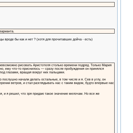
варианта.
цы вроде бы как и нет ? (хотя для прочитавших дойча - есть)
невозможно рисовать Аристотеля столько времени подряд. Только Мария
но, ему что-то приснилось — сразу после пробуждения он принялся
под глазами, вращая вокруг них пальцами.
послушно начали делать остальные, в том числе и я. Сев в углу, он
рении ветров, и стал разглядывать нас с таким видом, будто впервые нас
я, и я решил, что зря придаю такое значение мелочам. Но все же