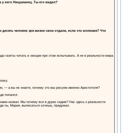
а у него Ницшеанец. Ты его видел?
ти десять человек зря жизни свои отдали, если это иллюзия? Что
до газеты читать и эмоции при этом испытывать. А не в реальности мира
паху.
ию, — а вы не знаете, почему это мы рисуем именно Аристотеля?
аде попался.
нами назвал. Мы почему все в дурке сидим? Нас здесь к реальности
уда ты, Мария, выписаться хочешь, придумал.