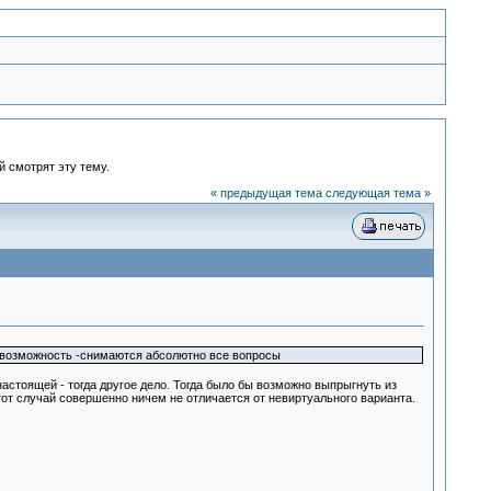
й смотрят эту тему.
« предыдущая тема
следующая тема »
ую возможность -снимаются абсолютно все вопросы
стоящей - тогда другое дело. Тогда было бы возможно выпрыгнуть из
этот случай совершенно ничем не отличается от невиртуального варианта.