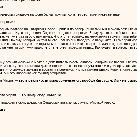
ом.
ческий синдром на фоне белой горячки. Хотя что это такое, никто не знает.
опросил я.
 одном подвале на Нагорном шоссе. Причем по совершенно личным и очень важным об
ивает. Ну, я предъявил. Он, понятно, денег попросил. Я ему дал все что было — тысяч
 так нет — в разговор с ним полез. Что это ты, говорю, на меня зенки вылупил, или т
чал. Почему, говорит, их там много. Только они порядка не нарушают. Я его спрашива
, как бы ему кого убить и ограбить. Тот, кого ограбили, говорит он дальше, тоже пор
о он мне говорит, — и видно, что ты что-то такое думаешь… Как будто ты во все, что 
ему возьми и скажи: а может, я действительно сомневаюсь. Говорили же восточные муд
итивно. Тут он покраснел даже и говорит: это что же получается? Я в университете дип
шь, что можешь залезть в подвал и в реальности мира сомневаться? Короче, слово за
т, они эту царапину как суицид оформили.
ся Мария, —
кто в реальности мира сомневается, вообще бы судил. Им не в сума
ил Мария. — Ну пойди сюда, объясню.
н подошел к окну, дождался Сердюка и показал мускулистой рукой наружу.
ит?