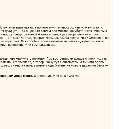
стоятельствам лежал, в полном мучительном сознании. А тут мент с
 двадцать. Так он деньги взял, а все мнется, не уйдет никак. Мне бы к
ебе наверху бандитов мало? А мент попался разговорчивый — потом
ю — это как? Вот так, говорит. Нормальный бандит, он что? Смотришь на
ядка не нарушает. Лежит себе с проломленным черепом и думает — такие
вокруг, не веришь. Или сомневаешься.
рецы, что мир — это иллюзия. Про восточных мудрецов я, понятно, так
лом по Гегелю писал, а теперь хожу тут с автоматом, а ты чего-то там
 слово, сначала к ним, а потом сюда. У меня на животе царапина была —
сшедшем доме место, а в тюрьме.
Или еще хуже где.