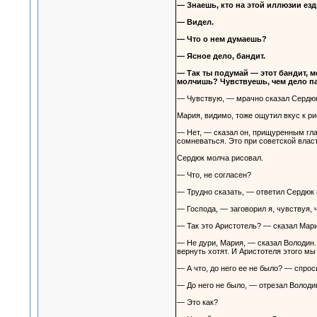
— Знаешь, кто на этой иллюзии езд
— Видел.
— Что о нем думаешь?
— Ясное дело, бандит.
— Так ты подумай — этот бандит, мо
молчишь? Чувствуешь, чем дело п
— Чувствую, — мрачно сказал Сердюк 
Мария, видимо, тоже ощутил вкус к ри
— Нет, — сказал он, прищуренным гла
сомневаться. Это при советской влас
Сердюк молча рисовал.
— Что, не согласен?
— Трудно сказать, — ответил Сердюк м
— Господа, — заговорил я, чувствуя,
— Так это Аристотель? — сказал Мария
— Не дури, Мария, — сказал Володин.
вернуть хотят. И Аристотеля этого м
— А что, до него ее не было? — спрос
— До него не было, — отрезал Володи
— Это как?