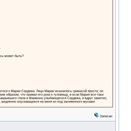
?
есь может быть?
гося к Марии Сердюка. Лицо Марии исказилось гримасой ярости; он
им образом, что прижал его руки к туловищу, и если Мария все-таки
 закрывшего глаза и блаженно улыбающегося Сердюка, и вдруг заметил,
з, медленно опускающееся на меня из-под засиженного мухами
Записан