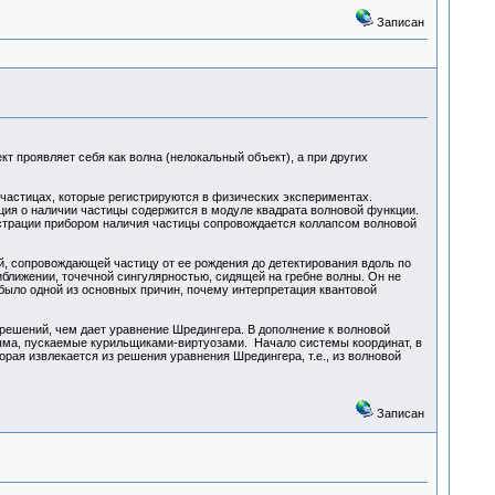
Записан
т проявляет себя как волна (нелокальный объект), а при других
 частицах, которые регистрируются в физических экспериментах.
ция о наличии частицы содержится в модуле квадрата волновой функции.
страции прибором наличия частицы сопровождается коллапсом волновой
й, сопровождающей частицу от ее рождения до детектирования вдоль по
иближении, точечной сингулярностью, сидящей на гребне волны. Он не
 было одной из основных причин, почему интерпретация квантовой
решений, чем дает уравнение Шредингера. В дополнение к волновой
ыма, пускаемые курильщиками-виртуозами. Начало системы координат, в
рая извлекается из решения уравнения Шредингера, т.е., из волновой
Записан