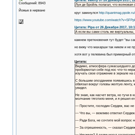
Цитата: valeriy от 26 Декабря 2017, 1
Сообщений: 8943
Луи де Бройль полагал, что волновая
Йожык в нирване
круг замкнулся
http://quantmag.ppole.
https://www.youtube.com/watch?v=SFPp
Цитата: Pipa от 26 Декабря 2017, 10:1
А если вы сами столь же виртуальны, 
камнем преткновения тут будет "вы сам
но вижу что махарши так никем и не пр
хотя вот у пелевина был примерный от
Цитата:
Видимо, атмосфера сумасшедшего дома
пробормотал себе под нос что-то нер
изучать свое отражение в зеркале на 
С большим опозданием появившись в ко
обвязал вокруг головы желтую ленту, 
увидел.
Не знаю, как насчет ветра, но тучи в
молчание тяготило меня, и я решил ег
— Простите, господин Сердюк, вас не 
— Что вы, — вежливо ответил Сердюк
— Ради Бога, не сочтите мой вопрос н
— За отрешенность, — сказал Сердюк
— Неужели? А разве могут госпитали