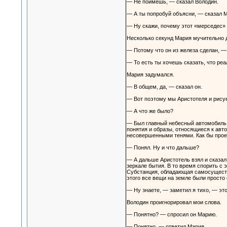
— Не поймешь, — сказал Володин.
— А ты попробуй объясни, — сказал М
— Ну скажи, почему этот «мерседес»
Несколько секунд Мария мучительно 
— Потому что он из железа сделан, — 
— То есть ты хочешь сказать, что реа
Мария задумался.
— В общем, да, — сказал он.
— Вот поэтому мы Аристотеля и рисуе
— А что же было?
— Был главный небесный автомобиль,
понятия и образы, относящиеся к авт
несовершенными тенями. Как бы прое
— Понял. Ну и что дальше?
— А дальше Аристотель взял и сказал
зеркале бытия. В то время спорить с 
Субстанция, обладающая самосущество
этого все вещи на земле были просто 
— Ну знаете, — заметил я тихо, — эт
Володин проигнорировал мои слова.
— Понятно? — спросил он Марию.
— Понятно, — ответил Мария.