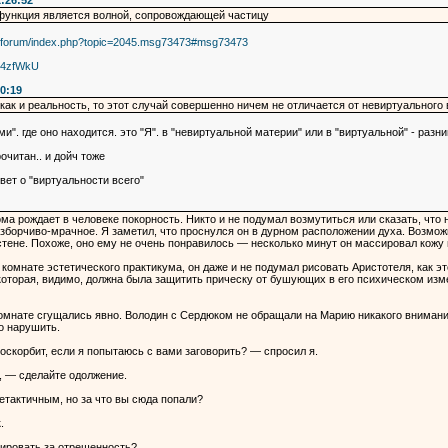
2:26:52
 функция является волной, сопровождающей частицу
ru/forum/index.php?topic=2045.msg73473#msg73473
l4zfWkU
0:19
как и реальность, то этот случай совершенно ничем не отличается от невиртуального 
и". где оно находится. это "Я". в "невиртуальной материи" или в "виртуальной" - разни
очитан.. и дойч тоже
вет о "виртуальности всего"
 рождает в человеке покорность. Никто и не подумал возмутиться или сказать, что 
азборчиво-мрачное. Я заметил, что проснулся он в дурном расположении духа. Возмож
стене. Похоже, оно ему не очень понравилось — несколько минут он массировал кожу 
мнате эстетического практикума, он даже и не подумал рисовать Аристотеля, как это 
которая, видимо, должна была защитить прическу от бушующих в его психическом изме
 комнате сгущались явно. Володин с Сердюком не обращали на Марию никакого внимани
о нарушить.
оскорбит, если я попытаюсь с вами заговорить? — спросил я.
, — сделайте одолжение.
етактичным, но за что вы сюда попали?
.
зировать за отрешенность?