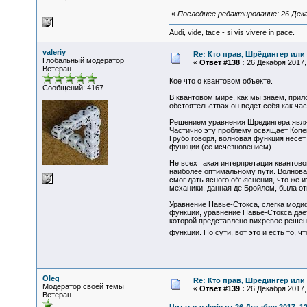
«
Последнее редактирование: 26 Декаб
Audi, vide, tace - si vis vivere in pace.
valeriy
Re: Кто прав, Шрёдингер или 
Глобальный модератор
«
Ответ #138 :
26 Декабря 2017, 
Ветеран
Кое что о квантовом объекте.
Сообщений: 4167
В квантовом мире, как мы знаем, прил
обстоятельствах он ведет себя как час
Решением уравнения Шредингера являе
Частично эту проблему освящает Копе
Грубо говоря, волновая функция несе
функции (ее исчезновением).
Не всех такая интерпретация квантово
наиболее оптимальному пути. Волновая
смог дать ясного объяснения, что же 
механики, данная де Бройлем, была от
Уравнение Навье-Стокса, слегка моди
функции, уравнение Навье-Стокса дае
которой представлено вихревое решени
функции. По сути, вот это и есть то, 
Oleg
Re: Кто прав, Шрёдингер или 
Модератор своей темы
«
Ответ #139 :
26 Декабря 2017, 
Ветеран