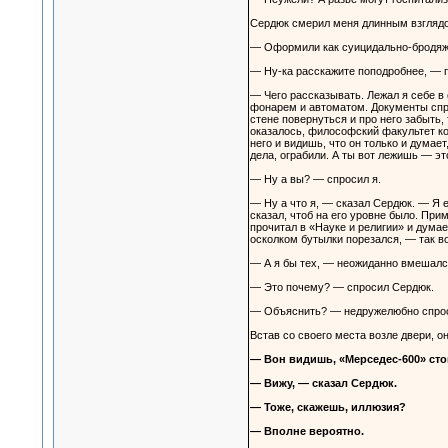
Сердюк смерил меня длинным взгляд
— Оформили как суицидально-бродяжни
— Ну-ка расскажите поподробнее, — п
— Чего рассказывать. Лежал я себе в
фонарем и автоматом. Документы спраш
стене повернуться и про него забыть,
оказалось, философский факультет кон
него и видишь, что он только и думает
дела, ограбили. А ты вот лежишь — эт
— Ну а вы? — спросил я.
— Ну а что я, — сказал Сердюк. — Я 
сказал, чтоб на его уровне было. Прим
прочитал в «Науке и религии» и думае
осколком бутылки порезался, — так во
— А я бы тех, — неожиданно вмешал
— Это почему? — спросил Сердюк.
— Объяснить? — недружелюбно спрос
Встав со своего места возле двери, о
— Вон видишь, «Мерседес-600» сто
— Вижу, — сказал Сердюк.
— Тоже, скажешь, иллюзия?
— Вполне вероятно.