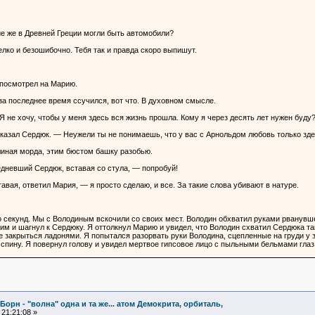
ие же в Древней Греции могли быть автомобили?
лко и безошибочно. Тебя так и правда скоро выпишут.
 посмотрел на Марию.
за последнее время ссучился, вот что. В духовном смысле.
 не хочу, чтобы у меня здесь вся жизнь прошла. Кому я через десять лет нужен буду
казал Сердюк. — Неужели ты не понимаешь, что у вас с Арнольдом любовь только зд
влиная морда, этим бюстом башку разобью.
едневший Сердюк, вставая со стула, — попробуй!
тавая, ответил Мария, — я просто сделаю, и все. За такие слова убивают в натуре.
 секунд. Мы с Володиным вскочили со своих мест. Володин обхватил руками рванувше
им и шагнул к Сердюку. Я оттолкнул Марию и увидел, что Володин схватил Сердюка так
же закрыться ладонями. Я попытался разорвать руки Володина, сцепленные на груди у
 спину. Я повернул голову и увидел мертвое гипсовое лицо с пыльными бельмами гла
Борн - "волна" одна и та же... атом Демокрита, орбиталь,
21:21:08 »