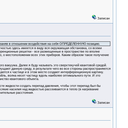
Записан
, заняв в отношении воздействия на себя ОПРЕДЕЛЕННУЮ позицию.
стностью здесь имеется в виду вся окружающая обстановка, со всеми
еренционные решетки - все размещенные в пространстве по вполне
, о местоположении всех этих приборов. Каким образом такое получение
го вакуума. Далее я буду называть это сверхтекучей квантовой средой.
щают данную среду, в результате чего во все стороны распространяются
щаются к частице и в этом месте создают интерференционную картину.
йль, волна несет частицу вдоль наиболее оптимального пути. И это
нство квантового объекта.
сте жидкости создать перепад давления, чтобы этот перепад был бы
 всякие насилия над жидкостью рассеиваются в тепло (в нагревание
ачительные расстояния.
Записан