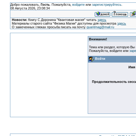
Добро пожаловать,
Гость
. Пожалуйста,
войдите
или
зарегистрируйтесь
.
08 Августа 2026, 23:08:34
Новости:
Книгу С.Доронина "Квантовая магия" читать
здесь
Материалы старого сайта "Физика Магии" доступны для просмотра
здесь
О замеченных глюках просьба писать на почту
quantmag@mail.ru
Внимание!
Тема или раздел, которую Вы 
Пожалуйста, войдите или
зар
Войти
Имя 
Продолжительность сесси