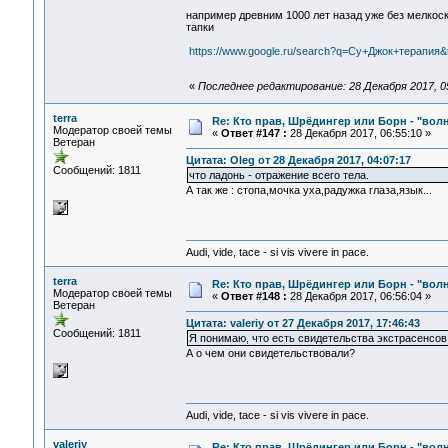
например древним 1000 лет назад уже без мелкоско
тапки
https://www.google.ru/search?q=Су+Джок+терапия&
«
Последнее редактирование: 28 Декабря 2017, 05
terra
Re: Кто прав, Шрёдингер или Борн - "волна
Модератор своей темы
«
Ответ #147 :
28 Декабря 2017, 06:55:10 »
Ветеран
Цитата: Oleg от 28 Декабря 2017, 04:07:17
Сообщений: 1811
что ладонь - отражение всего тела.
А так же : стопа,мочка уха,радужка глаза,язык...
Audi, vide, tace - si vis vivere in pace.
terra
Re: Кто прав, Шрёдингер или Борн - "волна
Модератор своей темы
«
Ответ #148 :
28 Декабря 2017, 06:56:04 »
Ветеран
Цитата: valeriy от 27 Декабря 2017, 17:46:43
Сообщений: 1811
Я понимаю, что есть свидетельства экстрасенсов
А о чем они свидетельствовали?
Audi, vide, tace - si vis vivere in pace.
valeriy
Re: Кто прав, Шрёдингер или Борн - "волна