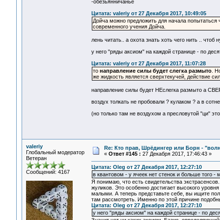
-обезьянничанье
Цитата: valeriy от 27 Декабря 2017, 10:49:05
Дойча можно предложить для начала попытаться ч
современного учения Дойча.
лень читать.. а охота знать хоть чего нить .. чтоб
у него "ряды аксиом" на каждой странице - по деся
Цитата: valeriy от 27 Декабря 2017, 11:07:28
то
направление силы будет слегка размыто
. Н
же жидкость является сверхтекучей, действие сил
направление силы будет НЕслегка размыто а СВЕР
воздух толкать не пробовали ? кулаком ? а в сотне
(но только там не воздухом а пресловутой "ци" эт
valeriy
Re: Кто прав, Шрёдингер или Борн - "волна
Глобальный модератор
«
Ответ #145 :
27 Декабря 2017, 17:46:43 »
Ветеран
Цитата: Oleg от 27 Декабря 2017, 12:27:10
Сообщений: 4167
в квантовом - у ячеек нет стенок и больше того 
Я понимаю, что есть свидетельства экстрасенсов
жуликов. Это особенно достигает высокого уровня
малыми. А теперь представьте себе, вы ищите по
там рассмотреть. Именно по этой причине подобн
Цитата: Oleg от 27 Декабря 2017, 12:27:10
у него "ряды аксиом" на каждой странице - по дес