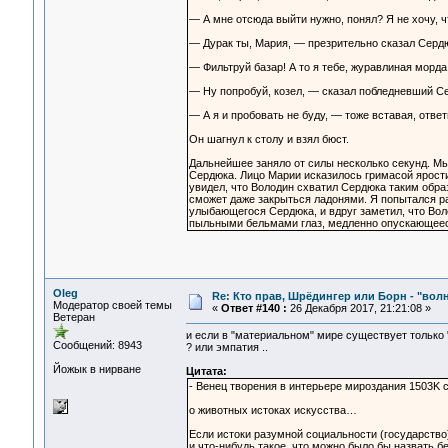
— А мне отсюда выйти нужно, понял? Я не хочу, ч
— Дурак ты, Мария, — презрительно сказал Сердю
— Фильтруй базар! А то я тебе, журавлиная морд
— Ну попробуй, козел, — сказал побледневший Се
— А я и пробовать не буду, — тоже вставая, ответ
Он шагнул к столу и взял бюст.
Дальнейшее заняло от силы несколько секунд. Мы
Сердюка. Лицо Марии исказилось гримасой ярости
увидел, что Володин схватил Сердюка таким образо
сможет даже закрыться ладонями. Я попытался ра
улыбающегося Сердюка, и вдруг заметил, что Воло
пыльными бельмами глаз, медленно опускающееся
Oleg
Re: Кто прав, Шрёдингер или Борн - "волна
Модератор своей темы
«
Ответ #140 :
26 Декабря 2017, 21:21:08 »
Ветеран
и если в "материальном" мире существует только "
Сообщений: 8943
? или эмпатия ..
Йожык в нирване
Цитата:
- Венец творения в интерьере мироздания 1503K ск
о животных истоках искусства…
Если истоки разумной социальности (государство)
и что-нибудь такое, что можно было бы назвать 