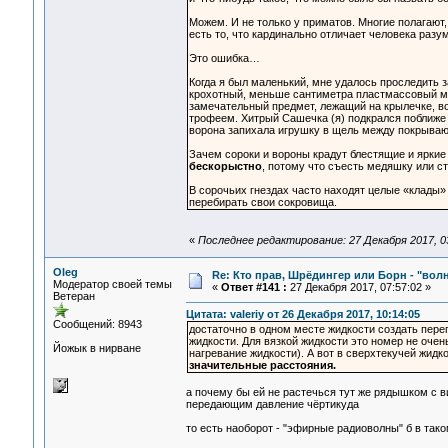
Можем. И не только у приматов. Многие полагают
есть то, что кардинально отличает человека разум
Это ошибка…
Когда я был маленький, мне удалось проследить 
крохотный, меньше сантиметра пластмассовый мух
замечательный предмет, лежащий на крылечке, во
трофеем. Хитрый Сашечка (я) подкрался поближе
ворона запихала игрушку в щель между покрываю
Зачем сороки и вороны крадут блестящие и яркие
бескорыстно
, потому что съесть медяшку или с
В сорочьих гнездах часто находят целые «клады» 
перебирать свои сокровища.
«
Последнее редактирование: 27 Декабря 2017, 03
Oleg
Re: Кто прав, Шрёдингер или Борн - "волна
Модератор своей темы
«
Ответ #141 :
27 Декабря 2017, 07:57:02 »
Ветеран
Цитата: valeriy от 26 Декабря 2017, 10:14:05
Сообщений: 8943
достаточно в одном месте жидкости создать переп
жидкости. Для вязкой жидкости это номер не очен
Йожык в нирване
нагревание жидкости). А вот в сверхтекучей жидко
значительные расстояния.
а почему бы ей не растечься тут же рядышком с в
передающим давление чёртикуда
то есть наоборот - "эфирные радиоволны" б в так