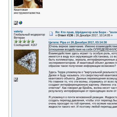
Квантовая
инструменталистка
valeriy
Re: Кто прав, Шрёдингер или Борн - "волна
Глобальный модератор
«
Ответ #136 :
26 Декабря 2017, 10:14:05 »
Ветеран
Цитата: Pipa от 26 Декабря 2017, 03:14:30
Сообщений: 4167
Очень верное замечание. Именно взаимодействия
отношении воздействия на себя ОПРЕДЕЛЕННУЮ
Взаимодействие здесь играет ту особую роль, кот
имеется в виду вся окружающая обстановка, со в
быть коллиматоры, зеркала, интерференционные р
экспериментатором. И квантовый объект должен п
образом такое получение информации возможно?
Здесь Терра упомянула о "виртуальной реальност
Далее я буду называть это сверхтекучей квантов
квантового объекта. Данные перемещения возмуща
Но главное то, что эти волны, отражаясь от всех
создают интерференционную картину. Именно эта 
ответом". Как говорил де Бройль, волна несет ча
результату интерференции от приходящих волн от
Я упомянул о почти мгновенной реакции. Жидкост
создать перепад давления, чтобы этот перепад был
очень проходит по той причине, что всякие насили
жидкости такого нет. И поэтому любой перепад да