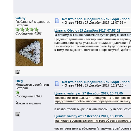
valeriy
Re: Кто прав, Шрёдингер или Борн - "волна
Глобальный модератор
«
Ответ #143 :
27 Декабря 2017, 11:07:28 »
Ветеран
Цитата: Oleg от 27 Декабря 2017, 07:57:02
Сообщений: 4167
а почему бы ей не растечься тут же рядышком с 
Градиент давления - вектор, направленный перпен
направлении, куда указывает градиент давления. 
Гейзенберга), то направление силы будет слегка р
к тому же жидкость является сверхтекучей, дейст
Oleg
Re: Кто прав, Шрёдингер или Борн - "волна
Модератор своей темы
«
Ответ #144 :
27 Декабря 2017, 12:27:10 »
Ветеран
Цитата: valeriy от 27 Декабря 2017, 10:49:05
Сообщений: 8943
осознание того факта, что социум - это не прост
представляет собой вполне определенную ячейку 
Йожык в нирване
в неквантовом мире. а в квантовом - у ячеек нет 
Цитата: valeriy от 27 Декабря 2017, 10:49:05
начинает воспитываться .. с того объема литерат
часто готовыми шаблонами "с макулатуры" основа