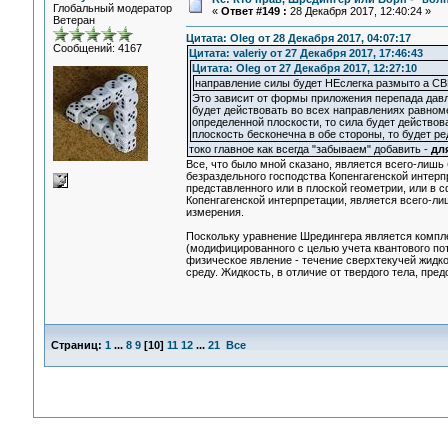
Глобальный модератор
«
Ответ #149 :
28 Декабря 2017, 12:40:24 »
Ветеран
Цитата: Oleg от 28 Декабря 2017, 04:07:17
Сообщений: 4167
Цитата: valeriy от 27 Декабря 2017, 17:46:43
Цитата: Oleg от 27 Декабря 2017, 12:27:10
направление силы будет НЕслегка размыто а СВ
Это зависит от формы приложения перепада давле
будет действовать во всех направлениях равноме
определенной плоскости, то сила будет действов
плоскость бесконечна в обе стороны, то будет р
токо главное как всегда "забываем" добавить -
дл
Все, что было мной сказано, является всего-лиш
безраздельного господства Копенгагенской интерп
представленного или в плоской геометрии, или в
Копенгагенской интерпретации, является всего-л
измерения.
Поскольку уравнение Шредингера является комп
(модифицированного с целью учета квантового по
физическое явление - течение сверхтекучей жидко
среду. Жидкость, в отличие от твердого тела, пре
Страниц:
1
...
8
9
[
10
]
11
12
...
21
Все