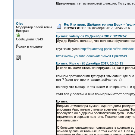
Шредингера, т.е., из волновой функции. По сути, в
Oleg
Re: Кто прав, Шрёдингер или Борн - "волна
Модератор своей темы
«
Ответ #139 :
26 Декабря 2017, 20:46:23 »
Ветеран
Цитата: valeriy от 26 Декабря 2017, 12:26:52
Сообщений: 8943
Луи де Бройль полагал, что волновая функция яв
Йожык в нирване
круг замкнулся
http://quantmag.ppole.ru/forum/ind
https://www.youtube.com/watch?v=SFPpl4zfWkU
Цитата: Pipa от 26 Декабря 2017, 10:10:19
А если вы сами столь же виртуальны, как и реаль
камнем преткновения тут будет "вы сами". где оно 
нет ? (хотя для прочитавших дойча - есть)
но вижу что махарши так никем и не прочитан.. и 
хотя вот у пелевина был примерный ответ о "вирт
Цитата:
Видимо, атмосфера сумасшедшего дома рождает в 
рисовать Аристотеля столько времени подряд. То
проснулся он в дурном расположении духа. Возмо
отражение в зеркале на стене. Похоже, оно ему 
них пальцами.
С большим опозданием появившись в комнате эсте
начали делать остальные, в том числе и я. Сев в 
прическу от бушующих в его психическом измерени