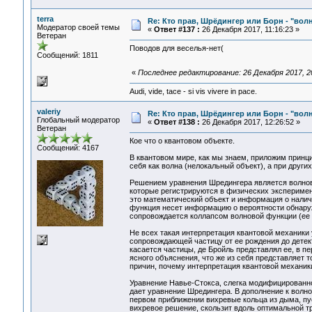
terra
Re: Кто прав, Шрёдингер или Борн - "волна
Модератор своей темы
«
Ответ #137 :
26 Декабря 2017, 11:16:23 »
Ветеран
Поводов для веселья-нет(
Сообщений: 1811
«
Последнее редактирование: 26 Декабря 2017, 20
Audi, vide, tace - si vis vivere in pace.
valeriy
Re: Кто прав, Шрёдингер или Борн - "волна
Глобальный модератор
«
Ответ #138 :
26 Декабря 2017, 12:26:52 »
Ветеран
Кое что о квантовом объекте.
Сообщений: 4167
В квантовом мире, как мы знаем, приложим принци
себя как волна (нелокальный объект), а при други
Решением уравнения Шредингера является волнова
которые регистрируются в физических эксперимен
это математический объект и информация о налич
функция несет информацию о вероятности обнару
сопровождается коллапсом волновой функции (ее 
Не всех такая интерпретация квантовой механики 
сопровождающей частицу от ее рождения до детек
касается частицы, де Бройль представлял ее, в п
ясного объяснения, что же из себя представляет 
причин, почему интерпретация квантовой механики
Уравнение Навье-Стокса, слегка модифицированно
дает уравнение Шредингера. В дополнение к волн
первом приближении вихревые кольца из дыма, п
вихревое решение, скользит вдоль оптимальной т