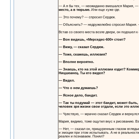
— А я бы тех, — неожиданно вмешался Мария, 
место, а в тюрьме.
Или еще хуже где.
— Это почему? — спросил Сердюк.
— Объяснить? — недружелюбно спросил Мария. —
Встав со своего места возле двери, он подошел к
— Вон видишь, «Мерседес-600» стоит?
— Вижу, — сказал Сердюк.
— Тоже, скажешь, иллюзия?
— Вполне вероятно.
— Знаешь, кто на этой иллюзии ездит? Коммер
Ницшеанец. Ты его видел?
— Видел.
— Что о нем думаешь?
— Ясное дело, бандит.
— Так ты подумай — этот бандит, может быть, 
человек зря жизни свои отдали, если это илл
— Чувствую, — мрачно сказал Сердюк и вернулся 
Мария, видимо, тоже ощутил вкус к рисованию. Вз
— Нет, — сказал он, прищуренным глазом вглядыв
и эмоции при этом испытывать. А не в реальност
реален и познаваем. Понял?