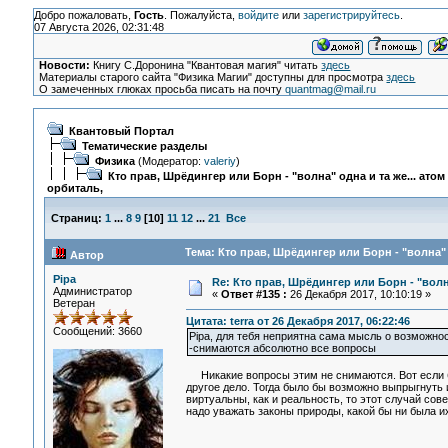
Добро пожаловать,
Гость
. Пожалуйста,
войдите
или
зарегистрируйтесь
.
07 Августа 2026, 02:31:48
Новости:
Книгу С.Доронина "Квантовая магия" читать
здесь
Материалы старого сайта "Физика Магии" доступны для просмотра
здесь
О замеченных глюках просьба писать на почту
quantmag@mail.ru
Квантовый Портал
Тематические разделы
Физика
(Модератор:
valeriy
)
Кто прав, Шрёдингер или Борн - "волна" одна и та же... атом
орбиталь,
Страниц:
1
...
8
9
[
10
]
11
12
...
21
Все
Тема: Кто прав, Шрёдингер или Борн - "волна" 
Автор
Pipa
Re: Кто прав, Шрёдингер или Борн - "волна
Администратор
«
Ответ #135 :
26 Декабря 2017, 10:10:19 »
Ветеран
Цитата: terra от 26 Декабря 2017, 06:22:46
Сообщений: 3660
Pipa, для тебя неприятна сама мысль о возможнос
-снимаются абсолютно все вопросы
Никакие вопросы этим не снимаются. Вот если бы
другое дело. Тогда было бы возможно выпрыгнуть и
виртуальны, как и реальность, то этот случай сов
надо уважать законы природы, какой бы ни была и