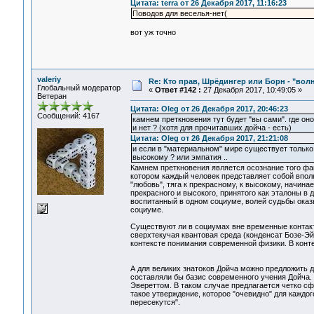
Цитата: terra от 26 Декабря 2017, 11:16:23
Поводов для веселья-нет(
вот уж точно
valeriy
Re: Кто прав, Шрёдингер или Борн - "волна
Глобальный модератор
«
Ответ #142 :
27 Декабря 2017, 10:49:05 »
Ветеран
Цитата: Oleg от 26 Декабря 2017, 20:46:23
Сообщений: 4167
камнем преткновения тут будет "вы сами". где оно
и нет ? (хотя для прочитавших дойча - есть)
Цитата: Oleg от 26 Декабря 2017, 21:21:08
и если в "материальном" мире существует только "
высокому ? или эмпатия ..
Камнем преткновения является осознание того фак
котором каждый человек представляет собой вполн
"любовь", тяга к прекрасному, к высокому, начина
прекрасного и высокого, принятого как эталоны в 
воспитанный в одном социуме, волей судьбы оказы
социуме.
Существуют ли в социумах вне временные контакт
сверхтекучая квантовая среда (конденсат Бозе-Эй
контексте понимания современной физики. В конт
А для великих знатоков Дойча можно предложить д
составляли бы базис современного учения Дойча. 
Эвереттом. В таком случае предлагается четко с
такое утверждение, которое "очевидно" для каждо
пересекутся".