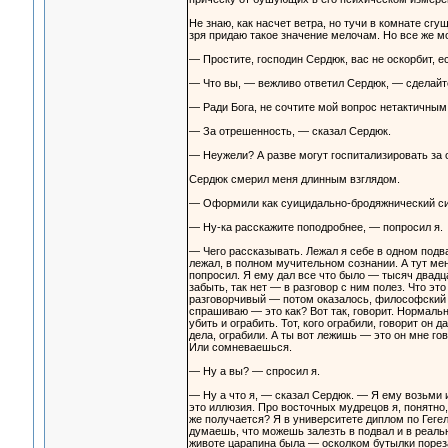
Не знаю, как насчет ветра, но тучи в комнате сг
зря придаю такое значение мелочам. Но все же мо
— Простите, господин Сердюк, вас не оскорбит, е
— Что вы, — вежливо ответил Сердюк, — сделайт
— Ради Бога, не сочтите мой вопрос нетактичным,
— За отрешенность, — сказал Сердюк.
— Неужели? А разве могут госпитализировать за
Сердюк смерил меня длинным взглядом.
— Оформили как суицидально-бродяжнический синдр
— Ну-ка расскажите поподробнее, — попросил я.
— Чего рассказывать. Лежал я себе в одном под
лежал, в полном мучительном сознании. А тут мен
попросил. Я ему дал все что было — тысяч двадцат
забыть, так нет — в разговор с ним полез. Что эт
разговорчивый — потом оказалось, философский фа
спрашиваю — это как? Вот так, говорит. Нормальны
убить и ограбить. Тот, кого ограбили, говорит о
дела, ограбили. А ты вот лежишь — это он мне гов
Или сомневаешься.
— Ну а вы? — спросил я.
— Ну а что я, — сказал Сердюк. — Я ему возьми 
это иллюзия. Про восточных мудрецов я, понятно, 
же получается? Я в университете диплом по Гегелю
думаешь, что можешь залезть в подвал и в реальн
животе царапина была — осколком бутылки пореза