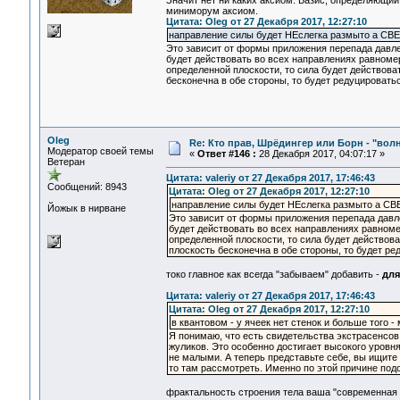
Значит нет ни каких аксиом. Базис, определяющий
миниморум аксиом.
Цитата: Oleg от 27 Декабря 2017, 12:27:10
направление силы будет НЕслегка размыто а СВЕ
Это зависит от формы приложения перепада давлен
будет действовать во всех направлениях равномер
определенной плоскости, то сила будет действова
бесконечна в обе стороны, то будет редуцироватьс
Oleg
Re: Кто прав, Шрёдингер или Борн - "волна
Модератор своей темы
«
Ответ #146 :
28 Декабря 2017, 04:07:17 »
Ветеран
Цитата: valeriy от 27 Декабря 2017, 17:46:43
Сообщений: 8943
Цитата: Oleg от 27 Декабря 2017, 12:27:10
направление силы будет НЕслегка размыто а СВЕ
Йожык в нирване
Это зависит от формы приложения перепада давлен
будет действовать во всех направлениях равноме
определенной плоскости, то сила будет действова
плоскость бесконечна в обе стороны, то будет ре
токо главное как всегда "забываем" добавить -
для
Цитата: valeriy от 27 Декабря 2017, 17:46:43
Цитата: Oleg от 27 Декабря 2017, 12:27:10
в квантовом - у ячеек нет стенок и больше того 
Я понимаю, что есть свидетельства экстрасенсов
жуликов. Это особенно достигает высокого уровня
не малыми. А теперь представьте себе, вы ищит
то там рассмотреть. Именно по этой причине под
фрактальность строения тела ваша "современная 