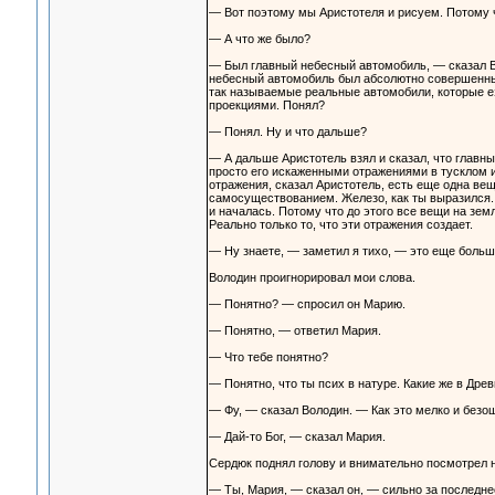
— Вот поэтому мы Аристотеля и рисуем. Потому ч
— А что же было?
— Был главный небесный автомобиль, — сказал В
небесный автомобиль был абсолютно совершенным
так называемые реальные автомобили, которые ез
проекциями. Понял?
— Понял. Ну и что дальше?
— А дальше Аристотель взял и сказал, что главн
просто его искаженными отражениями в тусклом и
отражения, сказал Аристотель, есть еще одна ве
самосуществованием. Железо, как ты выразился. 
и началась. Потому что до этого все вещи на зем
Реально только то, что эти отражения создает.
— Ну знаете, — заметил я тихо, — это еще больш
Володин проигнорировал мои слова.
— Понятно? — спросил он Марию.
— Понятно, — ответил Мария.
— Что тебе понятно?
— Понятно, что ты псих в натуре. Какие же в Дре
— Фу, — сказал Володин. — Как это мелко и безош
— Дай-то Бог, — сказал Мария.
Сердюк поднял голову и внимательно посмотрел 
— Ты, Мария, — сказал он, — сильно за последне