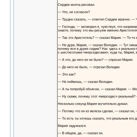
Сердюк молча рисовал.
— Что, не согласен?
— Трудно сказать, — ответил Сердюк мрачно. — Чт
— Господа, — заговорил я, чувствуя, что назрева
знаете, почему это мы рисуем именно Аристотел
— Так это Аристотель? — сказал Мария. — То-то в
— Не дури, Мария, — сказал Володин. — Тут ника
почему все в дурке сидим? Нас здесь к реальност
с шестисотыми «мерседесами», куда ты, Мария, 
— А что, до него ее не было? — спросил Мария.
— До него не было, — отрезал Володин.
— Это как?
— Не поймешь, — сказал Володин.
— А ты попробуй объясни, — сказал Мария. — Мож
— Ну скажи, почему этот «мерседес» реальный? 
Несколько секунд Мария мучительно думал.
— Потому что он из железа сделан, — сказал он, 
— То есть ты хочешь сказать, что реальным его д
Мария задумался.
— В общем, да, — сказал он.