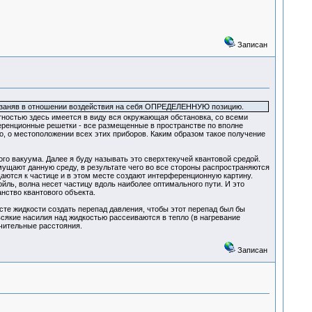
Записан
, заняв в отношении воздействия на себя ОПРЕДЕЛЕННУЮ позицию.
стностью здесь имеется в виду вся окружающая обстановка, со всеми
еренционные решетки - все размещенные в пространстве по вполне
, о местоположении всех этих приборов. Каким образом такое получение
го вакуума. Далее я буду называть это сверхтекучей квантовой средой.
щают данную среду, в результате чего во все стороны распространяются
щаются к частице и в этом месте создают интерференционную картину.
йль, волна несет частицу вдоль наиболее оптимального пути. И это
нство квантового объекта.
сте жидкости создать перепад давления, чтобы этот перепад был бы
 всякие насилия над жидкостью рассеиваются в тепло (в нагревание
ачительные расстояния.
Записан