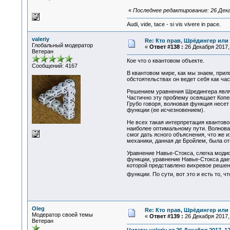
«
Последнее редактирование: 26 Декаб
Audi, vide, tace - si vis vivere in pace.
valeriy
Re: Кто прав, Шрёдингер или 
Глобальный модератор
«
Ответ #138 :
26 Декабря 2017, 
Ветеран
Кое что о квантовом объекте.
Сообщений: 4167
В квантовом мире, как мы знаем, прил
обстоятельствах он ведет себя как час
Решением уравнения Шредингера являе
Частично эту проблему освящает Копе
Грубо говоря, волновая функция несе
функции (ее исчезновением).
Не всех такая интерпретация квантово
наиболее оптимальному пути. Волновая
смог дать ясного объяснения, что же 
механики, данная де Бройлем, была от
Уравнение Навье-Стокса, слегка моди
функции, уравнение Навье-Стокса дае
которой представлено вихревое решени
функции. По сути, вот это и есть то, 
Oleg
Re: Кто прав, Шрёдингер или 
Модератор своей темы
«
Ответ #139 :
26 Декабря 2017, 
Ветеран