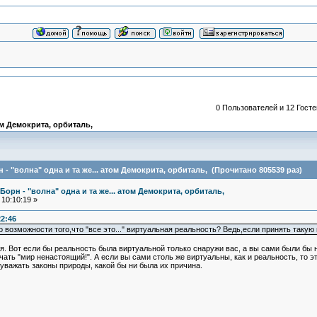
0 Пользователей и 12 Госте
ом Демокрита, орбиталь,
- "волна" одна и та же... атом Демокрита, орбиталь, (Прочитано 805539 раз)
Борн - "волна" одна и та же... атом Демокрита, орбиталь,
10:10:19 »
22:46
о возможности того,что "все это..." виртуальная реальность? Ведь,если принять так
Вот если бы реальность была виртуальной только снаружи вас, а вы сами были бы на
ичать "мир ненастоящий!". А если вы сами столь же виртуальны, как и реальность, то 
о уважать законы природы, какой бы ни была их причина.