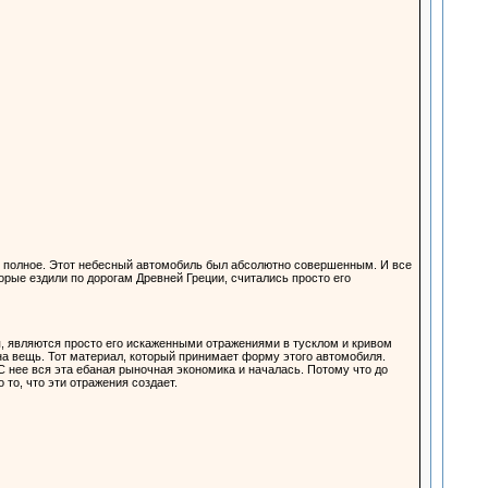
 полное. Этот небесный автомобиль был абсолютно совершенным. И все
рые ездили по дорогам Древней Греции, считались просто его
я, являются просто его искаженными отражениями в тусклом и кривом
дна вещь. Тот материал, который принимает форму этого автомобиля.
 нее вся эта ебаная рыночная экономика и началась. Потому что до
то, что эти отражения создает.