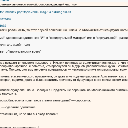
2:26:52
 функция является волной, сопровождающей частицу
ru/forum/index.php?topic=2045.msg73473#msg73473
l4zfWkU
0:19
как и реальность, то этот случай совершенно ничем не отличается от невиртуального 
и". где оно находится. это "Я". в "невиртуальной материи" или в "виртуальной" - разни
очитан.. и дойч тоже
вет о "виртуальности всего"
 рождает в человеке покорность. Никто и не подумал возмутиться или сказать, что 
азборчиво-мрачное. Я заметил, что проснулся он в дурном расположении духа. Возмож
стене. Похоже, оно ему не очень понравилось — несколько минут он массировал кожу 
мнате эстетического практикума, он даже и не подумал рисовать Аристотеля, как это 
которая, видимо, должна была защитить прическу от бушующих в его психическом изме
 комнате сгущались явно. Володин с Сердюком не обращали на Марию никакого внимани
о нарушить.
оскорбит, если я попытаюсь с вами заговорить? — спросил я.
, — сделайте одолжение.
етактичным, но за что вы сюда попали?
.
зировать за отрешенность?