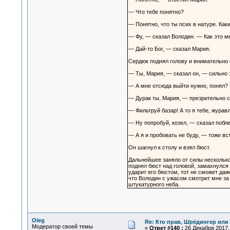
— Что тебе понятно?
— Понятно, что ты псих в натуре. Как
— Фу, — сказал Володин. — Как это ме
— Дай-то Бог, — сказал Мария.
Сердюк поднял голову и внимательно
— Ты, Мария, — сказал он, — сильно 
— А мне отсюда выйти нужно, понял? Я
— Дурак ты, Мария, — презрительно с
— Фильтруй базар! А то я тебе, жура
— Ну попробуй, козел, — сказал побл
— А я и пробовать не буду, — тоже вс
Он шагнул к столу и взял бюст.
Дальнейшее заняло от силы несколько
поднял бюст над головой, замахнулся 
ударит его бюстом, тот не сможет да
что Володин с ужасом смотрит мне за
штукатурного неба.
Oleg
Re: Кто прав, Шрёдингер или 
Модератор своей темы
«
Ответ #140 :
26 Декабря 2017, 