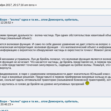
ря 2017, 20:17:16 от terra
»
Борн - "волна" одна и та же... атом Демокрита, орбиталь,
12:26:52 »
ожим принцип дуальности - волна-частица. При одних обстоятельствах квантовый объек
тица (локальный объект).
тся волновая функция. И само по себе данное уравнение не дает ответа на вопрос о
нгагенская интерпретация: волновая функция - это математический объект и информа
т информацию о вероятности обнаружения частицы в окрестности точки
r
. Момент реги
й механики устраивала. Луи де Бройль полагал, что волновая функция является волно
 функция не исчезает. Что касается частицы, де Бройль представлял ее, в первом пр
из себя представляет точечная сингулярность, сидящая на гребне волны. Пожалуй, это
вергнута.
фицированное, в паре с уравнением непрерывности дают значительно бОльший класс 
т еще и вихревые решения. Представьте в первом приближении вихревые кольца из д
е, скользит вдоль оптимальной траектории (называемой Бомовской траекторией), кото
что крутилось в голове де Бройля на уровне интуитивных прозрений
Борн - "волна" одна и та же... атом Демокрита, орбиталь,
20:46:23 »