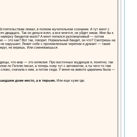
стоятельствам лежал, в полном мучительном сознании. А тут мент с
 двадцать. Так он деньги взял, а все мнется, не уйдет никак. Мне бы к
ебе наверху бандитов мало? А мент попался разговорчивый — потом
ю — это как? Вот так, говорит. Нормальный бандит, он что? Смотришь на
ядка не нарушает. Лежит себе с проломленным черепом и думает — такие
вокруг, не веришь. Или сомневаешься.
рецы, что мир — это иллюзия. Про восточных мудрецов я, понятно, так
лом по Гегелю писал, а теперь хожу тут с автоматом, а ты чего-то там
 слово, сначала к ним, а потом сюда. У меня на животе царапина была —
сшедшем доме место, а в тюрьме.
Или еще хуже где.