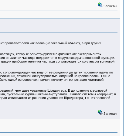
Записан
т проявляет себя как волна (нелокальный объект), а при других
 частицах, которые регистрируются в физических экспериментах.
ция о наличии частицы содержится в модуле квадрата волновой функции.
страции прибором наличия частицы сопровождается коллапсом волновой
й, сопровождающей частицу от ее рождения до детектирования вдоль по
иближении, точечной сингулярностью, сидящей на гребне волны. Он не
 было одной из основных причин, почему интерпретация квантовой
решений, чем дает уравнение Шредингера. В дополнение к волновой
ыма, пускаемые курильщиками-виртуозами. Начало системы координат, в
рая извлекается из решения уравнения Шредингера, т.е., из волновой
Записан