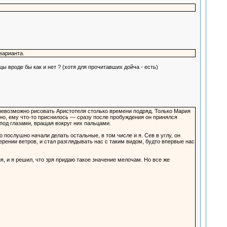
варианта.
цы вроде бы как и нет ? (хотя для прочитавших дойча - есть)
невозможно рисовать Аристотеля столько времени подряд. Только Мария
но, ему что-то приснилось — сразу после пробуждения он принялся
под глазами, вращая вокруг них пальцами.
послушно начали делать остальные, в том числе и я. Сев в углу, он
рении ветров, и стал разглядывать нас с таким видом, будто впервые нас
я, и я решил, что зря придаю такое значение мелочам. Но все же