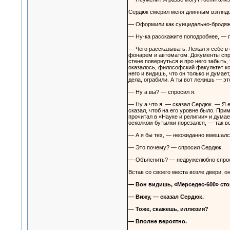
Сердюк смерил меня длинным взгляд
— Оформили как суицидально-бродяжни
— Ну-ка расскажите поподробнее, — п
— Чего рассказывать. Лежал я себе в
фонарем и автоматом. Документы спраш
стене повернуться и про него забыть,
оказалось, философский факультет кон
него и видишь, что он только и думает
дела, ограбили. А ты вот лежишь — эт
— Ну а вы? — спросил я.
— Ну а что я, — сказал Сердюк. — Я 
сказал, чтоб на его уровне было. Прим
прочитал в «Науке и религии» и думае
осколком бутылки порезался, — так во
— А я бы тех, — неожиданно вмешал
— Это почему? — спросил Сердюк.
— Объяснить? — недружелюбно спрос
Встав со своего места возле двери, о
— Вон видишь, «Мерседес-600» сто
— Вижу, — сказал Сердюк.
— Тоже, скажешь, иллюзия?
— Вполне вероятно.