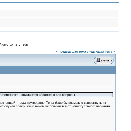
й смотрят эту тему.
« предыдущая тема
следующая тема »
ую возможность -снимаются абсолютно все вопросы
стоящей - тогда другое дело. Тогда было бы возможно выпрыгнуть из
этот случай совершенно ничем не отличается от невиртуального варианта.