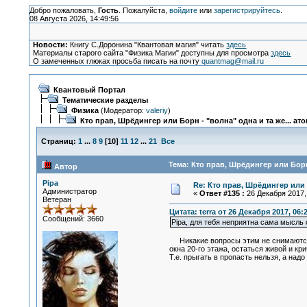
Добро пожаловать,
Гость
. Пожалуйста,
войдите
или
зарегистрируйтесь
.
08 Августа 2026, 14:49:56
Новости:
Книгу С.Доронина "Квантовая магия" читать
здесь
Материалы старого сайта "Физика Магии" доступны для просмотра
здесь
О замеченных глюках просьба писать на почту
quantmag@mail.ru
Квантовый Портал
Тематические разделы
Физика
(Модератор:
valeriy
)
Кто прав, Шрёдингер или Борн - "волна" одна и та же... ат
Страниц:
1
...
8
9
[
10
]
11
12
...
21
Все
Тема: Кто прав, Шрёдингер или Борн 
Автор
Pipa
Re: Кто прав, Шрёдингер или 
Администратор
«
Ответ #135 :
26 Декабря 2017, 
Ветеран
Цитата: terra от 26 Декабря 2017, 06:
Сообщений: 3660
Pipa, для тебя неприятна сама мысль 
Никакие вопросы этим не снимаются. 
окна 20-го этажа, остаться живой и кр
Т.е. прыгать в пропасть нельзя, а над