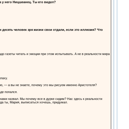
а у него Ницшеанец. Ты его видел?
ти десять человек зря жизни свои отдали, если это иллюзия? Что
до газеты читать и эмоции при этом испытывать. А не в реальности мира
паху.
ию, — а вы не знаете, почему это мы рисуем именно Аристотеля?
аде попался.
нами назвал. Мы почему все в дурке сидим? Нас здесь к реальности
уда ты, Мария, выписаться хочешь, придумал.