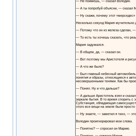
— Не поймешь, — сказал Володин.
— А ты попробуй объясни, — сказал М
— Ну скажи, почему этот «мерседес»
Несколько секунд Мария мучительно 
— Потому что он из железа сделан, — 
— То есть ты хочешь сказать, что реа
Мария задумался.
— В общем, да, — сказал он.
— Вот поэтому мы Аристотеля и рисуе
— А что же было?
— Был главный небесный автомобиль,
понятия и образы, относящиеся к авт
несовершенными тенями. Как бы прое
— Понял. Ну и что дальше?
— А дальше Аристотель взял и сказал
зеркале бытия. В то время спорить с 
Субстанция, обладающая самосущество
этого все вещи на земле были просто 
— Ну знаете, — заметил я тихо, — эт
Володин проигнорировал мои слова.
— Понятно? — спросил он Марию.
— Понятно, — ответил Мария.