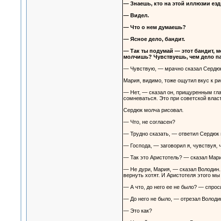
— Знаешь, кто на этой иллюзии езд
— Видел.
— Что о нем думаешь?
— Ясное дело, бандит.
— Так ты подумай — этот бандит, мо
молчишь? Чувствуешь, чем дело п
— Чувствую, — мрачно сказал Сердюк 
Мария, видимо, тоже ощутил вкус к ри
— Нет, — сказал он, прищуренным гла
сомневаться. Это при советской влас
Сердюк молча рисовал.
— Что, не согласен?
— Трудно сказать, — ответил Сердюк м
— Господа, — заговорил я, чувствуя,
— Так это Аристотель? — сказал Мария
— Не дури, Мария, — сказал Володин.
вернуть хотят. И Аристотеля этого м
— А что, до него ее не было? — спрос
— До него не было, — отрезал Володи
— Это как?