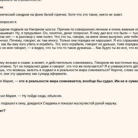
ом.
ческий синдром на фоне белой горячки. Хотя что это такое, никто не знает.
опросил я.
 одном подвале на Нагорном шоссе. Причем по совершенно личным и очень важным об
ивает. Ну, я предъявил. Он, понятно, денег попросил. Я ему дал все что было — тысяч
 так нет — в разговор с ним полез. Что это ты, говорю, на меня зенки вылупил, или т
чал. Почему, говорит, их там много. Только они порядка не нарушают. Я его спрашива
, как бы ему кого убить и ограбить. Тот, кого ограбили, говорит он дальше, тоже пор
о он мне говорит, — и видно, что ты что-то такое думаешь… Как будто ты во все, что 
ему возьми и скажи: а может, я действительно сомневаюсь. Говорили же восточные муд
итивно. Тут он покраснел даже и говорит: это что же получается? Я в университете дип
шь, что можешь залезть в подвал и в реальности мира сомневаться? Короче, слово за
т, они эту царапину как суицид оформили.
ся Мария, —
кто в реальности мира сомневается, вообще бы судил. Им не в сума
ил Мария. — Ну пойди сюда, объясню.
н подошел к окну, дождался Сердюка и показал мускулистой рукой наружу.
ит?