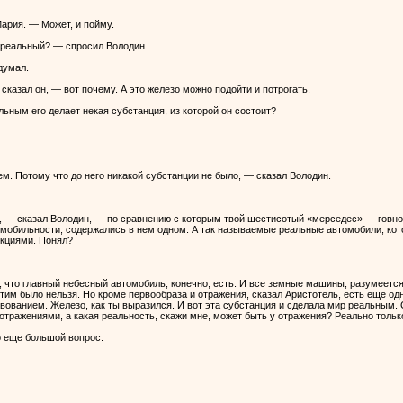
ария. — Может, и пойму.
 реальный? — спросил Володин.
думал.
сказал он, — вот почему. А это железо можно подойти и потрогать.
льным его делает некая субстанция, из которой он состоит?
м. Потому что до него никакой субстанции не было, — сказал Володин.
 — сказал Володин, — по сравнению с которым твой шестисотый «мерседес» — говно
омобильности, содержались в нем одном. А так называемые реальные автомобили, кото
кциями. Понял?
, что главный небесный автомобиль, конечно, есть. И все земные машины, разумеетс
этим было нельзя. Но кроме первообраза и отражения, сказал Аристотель, есть еще о
ванием. Железо, как ты выразился. И вот эта субстанция и сделала мир реальным. С
отражениями, а какая реальность, скажи мне, может быть у отражения? Реально только 
о еще большой вопрос.