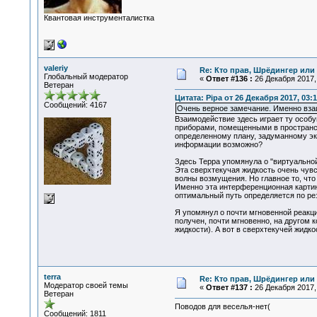
Квантовая инструменталистка
valeriy
Re: Кто прав, Шрёдингер или 
Глобальный модератор
«
Ответ #136 :
26 Декабря 2017, 
Ветеран
Цитата: Pipa от 26 Декабря 2017, 03:1
Сообщений: 4167
Очень верное замечание. Именно вза
Взаимодействие здесь играет ту особу
приборами, помещенными в пространст
определенному плану, задуманному эк
информации возможно?
Здесь Терра упомянула о "виртуальной
Эта сверхтекучая жидкость очень чув
волны возмущения. Но главное то, что
Именно эта интерференционная картина
оптимальный путь определяется по ре
Я упомянул о почти мгновенной реакци
получен, почти мгновенно, на другом к
жидкости). А вот в сверхтекучей жидк
terra
Re: Кто прав, Шрёдингер или 
Модератор своей темы
«
Ответ #137 :
26 Декабря 2017, 
Ветеран
Поводов для веселья-нет(
Сообщений: 1811