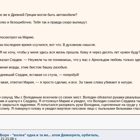
ие же в Древней Греции могли быть автомобили?
лко и безошибочно. Тебя так и правда скоро выпишут.
 посмотрел на Марию.
за последнее время ссучился, вот что. В духовном смысле.
 не хочу, чтобы у меня здесь вся жизнь прошла. Кому я через десять лет нужен буду
казал Сердюк. — Неужели ты не понимаешь, что у вас с Арнольдом любовь только зд
влиная морда, этим бюстом башку разобью.
едневший Сердюк, вставая со стула, — попробуй!
тавая, ответил Мария, — я просто сделаю, и все. За такие слова убивают в натуре.
 секунд. Мы с Володиным вскочили со своих мест. Володин обхватил руками рванувше
им и шагнул к Сердюку. Я оттолкнул Марию и увидел, что Володин схватил Сердюка так
же закрыться ладонями. Я попытался разорвать руки Володина, сцепленные на груди у
 спину. Я повернул голову и увидел мертвое гипсовое лицо с пыльными бельмами гла
Борн - "волна" одна и та же... атом Демокрита, орбиталь,
21:21:08 »