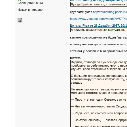
Цитата: valeriy от 26 Декабря 2017, 1
Сообщений: 8943
Луи де Бройль полагал, что волновая
Йожык в нирване
круг замкнулся
http://quantmag.ppole.
https://www.youtube.com/watch?v=SFPp
Цитата: Pipa от 26 Декабря 2017, 10:1
А если вы сами столь же виртуальны, 
камнем преткновения тут будет "вы сам
но вижу что махарши так никем и не пр
хотя вот у пелевина был примерный от
Цитата:
Видимо, атмосфера сумасшедшего дома
пробормотал себе под нос что-то нер
изучать свое отражение в зеркале на 
С большим опозданием появившись в ко
обвязал вокруг головы желтую ленту, 
увидел.
Не знаю, как насчет ветра, но тучи в
молчание тяготило меня, и я решил ег
— Простите, господин Сердюк, вас не 
— Что вы, — вежливо ответил Сердюк
— Ради Бога, не сочтите мой вопрос н
— За отрешенность, — сказал Сердюк
— Неужели? А разве могут госпитали