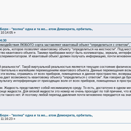
Борн - "волна" одна и та же... атом Демокрита, орбиталь,
10:14:05 »
4:30
имодействия ЛЮБОГО сорта заставляют квантовый объект "определиться с ответом"
ю роль, которое позволяет квантовому объекту "определиться на местности". Под ме
во квантового объекта. Такими приборами могут быть коллиматоры, зеркала, интерф
спериментатором. И квантовый объект должен получать информацию, почти мгновенно
 реальности". Такой виртуальной реальностью является текущее состояние физическо
ствительна к малейшим перемещениям квантового объекта. Данные перемещения возму
 эти волны, отражаясь от всех приборов, помещенных в данное пространство, возвра
 дает возможность квантовому объекту "определиться с ответом". Как говорил де Бро
зультату интерференции от приходящих волн от всех приборов, помещенных в простра
и. Жидкость представляет собой несжимаемую среду. То есть, достаточно в одном ме
онце жидкости. Для вязкой жидкости это номер не очень проходит по той причине, что
ости такого нет. И поэтому любой перепад давления почти мгновенно передается на зн
Борн - "волна" одна и та же... атом Демокрита, орбиталь,
11:16:23 »