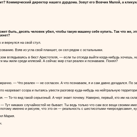
ит? Коммерческий директор нашего дурдома. Зовут его Вовчик Малой, а кликух
жет быть, десять человек убил, чтобы такую машину себе купить. Так что же, э
ахнет?
и вернулся на свой стул.
сованию. Взяв из угла свой планшет, он сел рядом с остальными.
зом вглядываясь в бюст Аристотеля, — если ты отсюда выйти когда-нибудь хочешь, на
ти мы жили среди иллюзий. А сейчас мир стал реален и познаваем. Понял?
рачно. — Что реален — не согласен. А что познаваем, я и сам давно догадался. По за
 что назревает ссора и пытаясь увести разговор куда-нибудь на нейтральную территор
. — То-то вид такой серьезный. А черт знает почему. Наверно, первый, кто им на скл
 — Тут никаких случайностей не бывает. Ты ведь только что сам все вещи своими име
ы потому именно и рисуем, что это он — реальность с шестисотыми «мерседесами», к
ил Мария.
н.