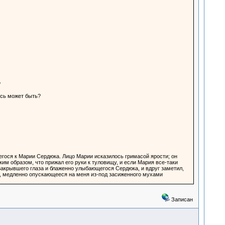
?
есь может быть?
гося к Марии Сердюка. Лицо Марии исказилось гримасой ярости; он
им образом, что прижал его руки к туловищу, и если Мария все-таки
 закрывшего глаза и блаженно улыбающегося Сердюка, и вдруг заметил,
з, медленно опускающееся на меня из-под засиженного мухами
Записан