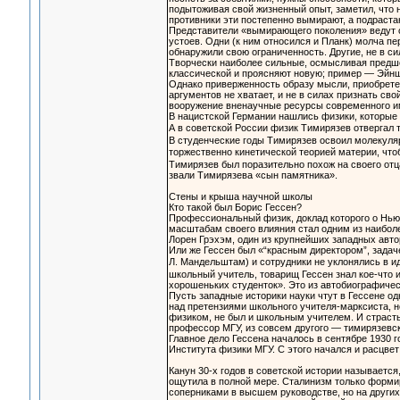
подытоживая свой жизненный опыт, заметил, что н
противники эти постепенно вымирают, а подраста
Представители «вымирающего поколения» ведут с
устоев. Одни (к ним относился и Планк) молча п
обнаружили свою ограниченность. Другие, не в си
Творчески наиболее сильные, осмысливая предше
классической и проясняют новую; пример — Эйншт
Однако приверженность образу мысли, приобрете
аргументов не хватает, и не в силах признать св
вооружение вненаучные ресурсы современного и
В нацистской Германии нашлись физики, которые 
А в советской России физик Тимирязев отвергал 
В студенческие годы Тимирязев освоил молекуляр
торжественно кинетической теорией материи, что
Тимирязев был поразительно похож на своего отца
звали Тимирязева «сын памятника».
Стены и крыша научной школы
Кто такой был Борис Гессен?
Профессиональный физик, доклад которого о Ньют
масштабам своего влияния стал одним из наиболе
Лорен Грэхэм, один из крупнейших западных автор
Или же Гессен был «“красным директором”, задач
Л. Мандельштам) и сотрудники не уклонялись в и
школьный учитель, товарищ Гессен знал кое-что 
хорошеньких студенток». Это из автобиографическ
Пусть западные историки науки чтут в Гессене о
над претензиями школьного учителя-марксиста, 
физиком, не был и школьным учителем. И страст
профессор МГУ, из совсем другого — тимирязевск
Главное дело Гессена началось в сентябре 1930 
Института физики МГУ. С этого начался и расцв
Канун 30-х годов в советской истории называется
ощутила в полной мере. Сталинизм только форми
соперниками в высшем руководстве, но на других