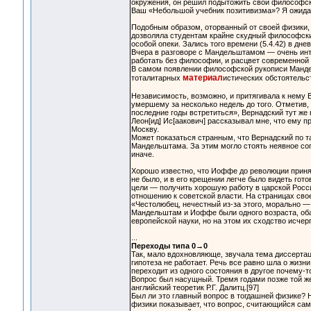
окружения, он решил подытожить свои философски
Ваш «Небольшой учебник позитивизма»? Я ожида
Подобным образом, оторванный от своей физики,
дозволяла студентам крайне скудный философски
особой опеки. Зались того времени (5.4.42) в дне
Вчера в разговоре с Мандельштамом — очень инте
работать без философии, и расцвет современной
В самом появлении философской рукописи Мандел
материал
тоталитарных
истических обстоятельс
Независимость, возможно, и притягивала к нему 
умершему за несколько недель до того. Отметив
последние годы встретиться», Вернадский тут же
Леон[ид] Ис[аакович] рассказывал мне, что ему п
Москву.
Может показаться странным, что Вернадский по 
Мандельштама. За этим могло стоять неявное со
иначе.
Хорошо известно, что Иоффе до революции приня
не было, и в его крещении легче было видеть го
цели — получить хорошую работу в царской Росс
отношению к советской власти. На страницах сво
«Честолюбец, нечестный из-за этого, морально —
Мандельштам и Иоффе были одного возраста, оба
европейской науки, но на этом их сходство исчер
...
Переходы типа 0→0
Так, мало вдохновляюще, звучала тема диссерта
гипотеза не работает. Речь все равно шла о жизни
переходит из одного состояния в другое почему-т
Вопрос был насущный. Тремя годами позже той ж
английский теоретик Р.Г. Далитц.[97]
Был ли это главный вопрос в тогдашней физике? 
физики показывает, что вопрос, считающийся сам