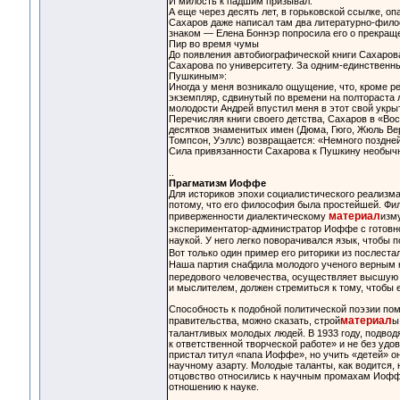
И милость к падшим призывал.
А еще через десять лет, в горьковской ссылке, о
Сахаров даже написал там два литературно-фил
знаком — Елена Боннэр попросила его о прекраще
Пир во время чумы
До появления автобиографической книги Сахарова
Сахарова по университету. За одним-единственн
Пушкиным»:
Иногда у меня возникало ощущение, что, кроме р
экземпляр, сдвинутый по времени на полтораста л
молодости Андрей впустил меня в этот свой укры
Перечисляя книги своего детства, Сахаров в «Во
десятков знаменитых имен (Дюма, Гюго, Жюль Вер
Томпсон, Уэллс) возвращается: «Немного поздне
Сила привязанности Сахарова к Пушкину необычна
..
Прагматизм Иоффе
Для историков эпохи социалистического реализм
потому, что его философия была простейшей. Фил
материал
приверженности диалектическому
изм
экспериментатор-администратор Иоффе с готовно
наукой. У него легко поворачивался язык, чтобы 
Вот только один пример его риторики из послестал
Наша партия снабдила молодого ученого верным
передового человечества, осуществляет высшую
и мыслителем, должен стремиться к тому, чтобы е
Способность к подобной политической поэзии по
материал
правительства, можно сказать, строй
ы
талантливых молодых людей. В 1933 году, подвод
к ответственной творческой работе» и не без удо
пристал титул «папа Иоффе», но учить «детей» о
научному азарту. Молодые таланты, как водится, 
отцовство относились к научным промахам Иоффе
отношению к науке.