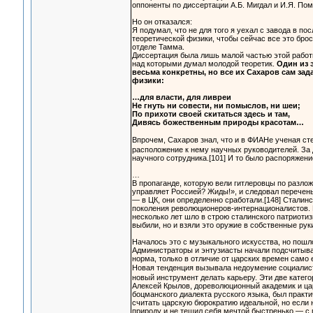
оппоненты по диссертации А.Б. Мигдал и И.Я. Пом
Но он отказался:
Я подумал, что не для того я уехал с завода в 
теоретической физики, чтобы сейчас все это брос
отделе Тамма.
Диссертация была лишь малой частью этой работ
над которыми думал молодой теоретик.
Один из 
весьма конкретны, но все их Сахаров сам зад
физики:
…для власти, для ливреи
Не гнуть ни совести, ни помыслов, ни шеи;
По прихоти своей скитаться здесь и там,
Дивясь божественным природы красотам…
Впрочем, Сахаров знал, что и в ФИАНе ученая ст
расположение к нему научных руководителей. За
научного сотрудника.[101] И то было распоряжен
…
В пропаганде, которую вели гитлеровцы по разлож
управляет Россией? Жиды!», и следовал перечень 
— в ЦК, они определенно сработали.[148] Сталинс
поколения революционеров-интернационалистов. 
несколько лет шло в строю сталинского патриотиз
выбили, но и взяли это оружие в собственные рук
Началось это с музыкального искусства, но пошл
Администраторы и энтузиасты начали подсчитыва
норма, только в отличие от царских времен само
Новая тенденция вызывала недоумение социалист
новый инструмент делать карьеру. Эти две катег
Алексей Крылов, дореволюционный академик и цар
боцманского диалекта русского языка, был практ
считать царскую бюрократию идеальной, но если 
природу и не тешил себя мечтой быстренько — с 