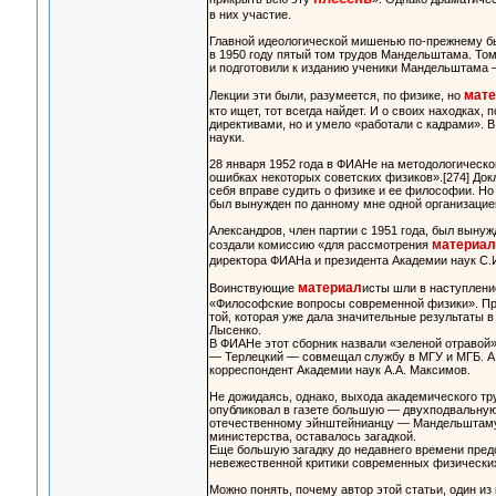
в них участие.
Главной идеологической мишенью по-прежнему был
в 1950 году пятый том трудов Мандельштама. Том
и подготовили к изданию ученики Мандельштама 
мате
Лекции эти были, разумеется, по физике, но
кто ищет, тот всегда найдет. И о своих находках
директивами, но и умело «работали с кадрами». 
науки.
28 января 1952 года в ФИАНе на методологическ
ошибках некоторых советских физиков».[274] До
себя вправе судить о физике и ее философии. Но
был вынужден по данному мне одной организацие
Александров, член партии с 1951 года, был вынуж
материал
создали комиссию «для рассмотрения
директора ФИАНа и президента Академии наук С.И
материал
Воинствующие
исты шли в наступлени
«Философские вопросы современной физики». Пре
той, которая уже дала значительные результаты в
Лысенко.
В ФИАНе этот сборник назвали «зеленой отравой»
— Терлецкий — совмещал службу в МГУ и МГБ. А 
корреспондент Академии наук А.А. Максимов.
Не дожидаясь, однако, выхода академического тр
опубликовал в газете большую — двухподвальную
отечественному эйнштейнианцу — Мандельштаму. 
министерства, оставалось загадкой.
Еще большую загадку до недавнего времени пред
невежественной критики современных физических
Можно понять, почему автор этой статьи, один и