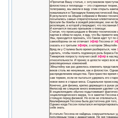
«Прочитав Вашу статью, с энтузиазмом приступа
флогистона и теплорода — это старинные теории,
телеграмму, мы имели в виду этим открыть камп
пожаловался в Президиум Коммунистической Ака
В результате на общем собрании в Физико-техни
посыпались самые отвратительные клеветнические
бросали бы бомбы в вождей революции; они не бр
резолюцию, в которой утверждает, что посланная
И кончается письмо призывом о помощи:
Считая, что происшедшие в Физико-техническом 
партии в области науки, я жду, что Вы примете м
Увы, приходится признать, что Гамов идет тут по 
эфир
э
самообороны он не отличает
Гессена от
эфир
сказать и о третьем
е, о котором Эйнштейн 
Вряд ли у Сталина было время разбираться, чем
сделать, чтобы понять подлинную роль Бориса Гес
эфир
Тимирязев попросту получил свой
в наслед
относительности. И пронес в целости через всю ж
революционных изменений.
Эйнштейну как раз довелось изменить представле
веков столь же ненужным, как и флогистон. Однак
распределением вещества. Пространство-время 
сам термин, если не пытаться удержать его стар
новое вино в старые меха. Социальное происхожд
Конечно, для физика, крепко держащего в руках р
Философ же слишком много внимания уделяет сл
В энциклопедиях обычно подытоживают фактическ
энциклопедического жанра, то в заметке Гессена
стоящую перед физикой. Но если не отвлекаться, 
Квалификация Гессена была достаточна для того, 
Однако когда Гессен попытался интерпретировать
себе знать.
В статьях Гессена не найдешь сокрушительных уд
популярным тогда у диаматчиков. Не зря товарищи