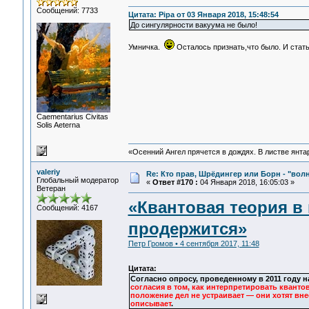
Сообщений: 7733
Цитата: Pipa от 03 Января 2018, 15:48:54
До сингулярности вакуума не было!
Умничка.
Осталось признать,что было. И стат
Сaementarius Civitas
Solis Aeterna
«Осенний Ангел прячется в дождях. В листве янтарн
valeriy
Re: Кто прав, Шрёдингер или Борн - "волна
Глобальный модератор
«
Ответ #170 :
04 Января 2018, 16:05:03 »
Ветеран
«Квантовая теория в
Сообщений: 4167
продержится»
Петр Громов • 4 сентября 2017, 11:48
Цитата:
Согласно опросу, проведенному в 2011 году 
согласия в том, как интерпретировать кванто
положение дел не устраивает — они хотят вне
описывает
.