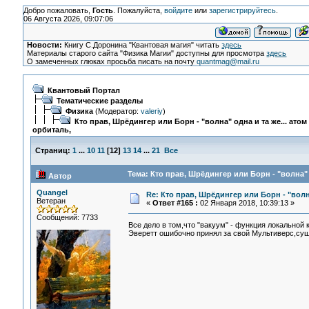
Добро пожаловать,
Гость
. Пожалуйста,
войдите
или
зарегистрируйтесь
.
06 Августа 2026, 09:07:06
Новости:
Книгу С.Доронина "Квантовая магия" читать
здесь
Материалы старого сайта "Физика Магии" доступны для просмотра
здесь
О замеченных глюках просьба писать на почту
quantmag@mail.ru
Квантовый Портал
Тематические разделы
Физика
(Модератор:
valeriy
)
Кто прав, Шрёдингер или Борн - "волна" одна и та же... атом
орбиталь,
Страниц:
1
...
10
11
[
12
]
13
14
...
21
Все
Тема: Кто прав, Шрёдингер или Борн - "волна" 
Автор
Quangel
Re: Кто прав, Шрёдингер или Борн - "волна
Ветеран
«
Ответ #165 :
02 Января 2018, 10:39:13 »
Сообщений: 7733
Все дело в том,что "вакуум" - функция локально
Эверетт ошибочно принял за свой Мультиверс,сущ