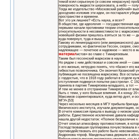
темой взял серьезную (и совсем некрасную) проб
поверхность жидкости шероховата, а небо — голуб
Тогда же издательство «Московский рабочий» вып
доходчиво изложив эти идеи, он постарался убеди
пространстве и времени.
Вот это уж лишнее? «Есть наука, и все»?
В обществе, где идеология — государственная ид
первыми начали противники теории относительнос
относительности в несовместимости с марксизмом
новейшей физики пришлось взяться за то же — ди
куда повернул, туда и вышло.
Гамову из ленинградского (или американского) д
сотрудниками, но фактически Гессен, скорее, смот
надлежащее — почетное и надежное — место в ма
материал
истов» во главе с Тимирязевым.
Таким был гессенский марксизм в науке.
Но рядом с ним действовал и совсем иной — са
с его жизнью, нетрудно понять, что «базис» его
гибкостью позвоночника. Он окончил Казанский у
публикация не посвящена марксизму. Все остальн
с гордостью, что в 1918 году работал в отделе к
отступления подвергся попытке расстрела». С 19
приняла в партию Тимирязева-младшего, а тот —
И тем не менее в отстранении Тимирязева от вл
быть с теми, у кого больше влияния. А к концу 2
Максимов сориентировался, куда ветер дует, и о
МГУ».[53]
Через несколько месяцев в МГУ прибыла бригада
Физического института, изучали документацию, о
В отчете комиссия пришла к выводу о низком уров
работы. Единственное исключение давала кафедра
нашла другой недостаток: «Полное безразличие к
Отчет описал атмосферу противостояния, в кото
Господствовавшая группировка почувствовала в 
противодействовать его работе было невозможно,
Андронова «проф. Мандельштама держали в абсо
Рабоче-крестьянские инспектора увидели, что то