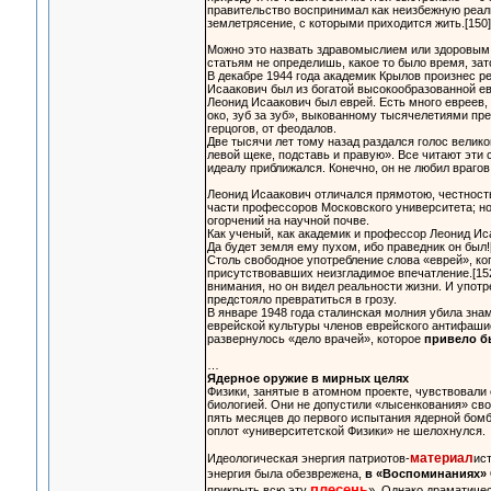
правительство воспринимал как неизбежную реальн
землетрясение, с которыми приходится жить.[150]
Можно это назвать здравомыслием или здоровым ц
статьям не определишь, какое то было время, зат
В декабре 1944 года академик Крылов произнес р
Исаакович был из богатой высокообразованной ев
Леонид Исаакович был еврей. Есть много евреев,
око, зуб за зуб», выкованному тысячелетиями пре
герцогов, от феодалов.
Две тысячи лет тому назад раздался голос велико
левой щеке, подставь и правую». Все читают эти 
идеалу приближался. Конечно, он не любил врагов 
Леонид Исаакович отличался прямотою, честност
части профессоров Московского университета; но
огорчений на научной почве.
Как ученый, как академик и профессор Леонид Иса
Да будет земля ему пухом, ибо праведник он был!
Столь свободное употребление слова «еврей», ког
присутствовавших неизгладимое впечатление.[152
внимания, но он видел реальности жизни. И употр
предстояло превратиться в грозу.
В январе 1948 года сталинская молния убила зна
еврейской культуры членов еврейского антифашис
развернулось «дело врачей», которое
привело б
…
Ядерное оружие в мирных целях
Физики, занятые в атомном проекте, чувствовали
биологией. Они не допустили «лысенкования» сво
пять месяцев до первого испытания ядерной бом
оплот «университетской Физики» не шелохнулся.
материал
Идеологическая энергия патриотов-
ист
энергия была обезврежена,
в «Воспоминаниях»
плесень
прикрыть всю эту
». Однако драматиче