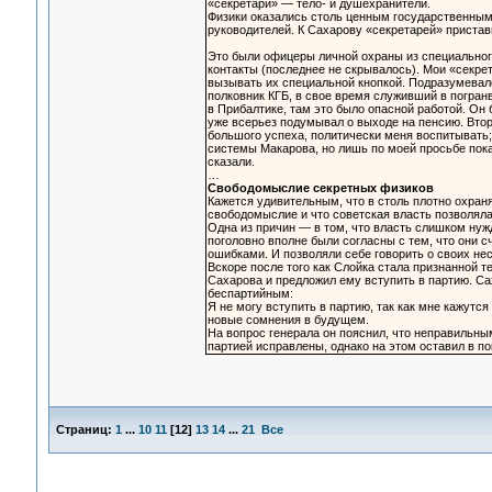
«секретари» — тело- и душехранители.
Физики оказались столь ценным государственным 
руководителей. К Сахарову «секретарей» приставил
Это были офицеры личной охраны из специального
контакты (последнее не скрывалось). Мои «секре
вызывать их специальной кнопкой. Подразумевало
полковник КГБ, в свое время служивший в погранв
в Прибалтике, там это было опасной работой. Он б
уже всерьез подумывал о выходе на пенсию. Втор
большого успеха, политически меня воспитывать;
системы Макарова, но лишь по моей просьбе пока
сказали.
…
Свободомыслие секретных физиков
Кажется удивительным, что в столь плотно охран
свободомыслие и что советская власть позволяла
Одна из причин — в том, что власть слишком нуж
поголовно вполне были согласны с тем, что они 
ошибками. И позволяли себе говорить о своих не
Вскоре после того как Слойка стала признанной т
Сахарова и предложил ему вступить в партию. Саха
беспартийным:
Я не могу вступить в партию, так как мне кажутс
новые сомнения в будущем.
На вопрос генерала он пояснил, что неправильны
партией исправлены, однако на этом оставил в п
Страниц:
1
...
10
11
[
12
]
13
14
...
21
Все