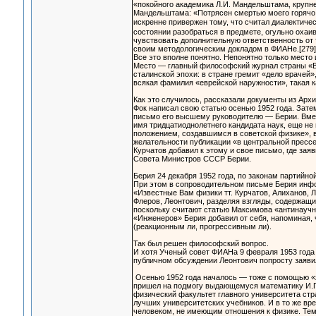
«покойного академика Л.И. Мандельштама, крупней
Мандельштама: «Потрясен смертью моего горячо 
искренне привержен тому, что считал диалектиче
состоянии разобраться в предмете, огульно охаи
чувствовать дополнительную ответственность от то
своим методологическим докладом в ФИАНе.[279]
Все это вполне понятно. Непонятно только место 
Место — главный философский журнал страны «В
сталинской эпохи: в стране гремит «дело врачей
всякая фамилия «еврейской наружности», такая 
Как это случилось, рассказали документы из Архи
Фок написал свою статью осенью 1952 года. Зате
письмо его высшему руководителю — Берии. Вмес
имя тридцатиоднолетнего кандидата наук, еще не 
положением, создавшимся в советской физике», в
желательности публикации «в центральной прессе
Курчатов добавил к этому и свое письмо, где зая
Совета Министров СССР Берии.
Берия 24 декабря 1952 года, по законам партийн
При этом в сопроводительном письме Берия инф
«Известные Вам физики тт. Курчатов, Алиханов, Л
Флеров, Леонтович, разделяя взгляды, содержащие
поскольку считают статью Максимова «антинаучн
«Инженеров» Берия добавил от себя, напоминая,
(реакционным ли, прогрессивным ли).
Так был решен философский вопрос.
И хотя Ученый совет ФИАНа 9 февраля 1953 года
публичном обсуждении Леонтович попросту заявил
Осенью 1952 года началось — тоже с помощью «я
пришел на подмогу выдающемуся математику И.Г.
физический факультет главного университета стр
лучших университетских учебников. И в то же вр
человеком, не имеющим отношения к физике. Тем 