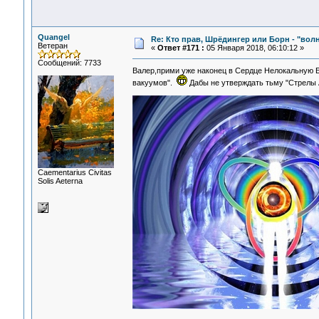
Quangel
Re: Кто прав, Шрёдингер или Борн - "волна
Ветеран
«
Ответ #171 :
05 Января 2018, 06:10:12 »
Сообщений: 7733
Валер,прими уже наконец в Сердце Нелокальную 
вакуумов".
Дабы не утверждать тьму "Стрелы
Сaementarius Civitas
Solis Aeterna