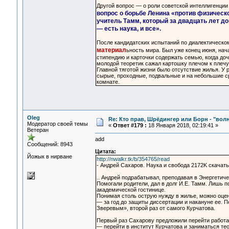
Другой вопрос — о роли советской интеллигенци
вопрос о борьбе Ленина «против физическог
учитель Тамм, который за двадцать лет до 
— есть наука, и все».
После кандидатских испытаний по диалектическо
материал
ьность мира. Был уже конец июня, нач
стипендию и карточки содержать семью, когда доч
молодой теоретик сажал картошку плечом к плеч
Главной тяготой жизни было отсутствие жилья. У
сырые, проходные, подвальные и на небольшие с
комнате.
Oleg
Re: Кто прав, Шрёдингер или Борн - "волна
Модератор своей темы
«
Ответ #179 :
18 Января 2018, 02:19:41 »
Ветеран
add
Сообщений: 8943
Цитата:
Йожык в нирване
http://nwalkr.tk/b/354765/read
- Андрей Сахаров. Наука и свобода 2172K скачать: 
.. Андрей подрабатывал, преподавая в Энергетиче
Помогали родители, дал в долг И.Е. Тамм. Лишь 
академической гостинице.
Понимая столь острую нужду в жилье, можно оце
— за год до защиты диссертации и накануне ее. 
Зверевым», второй раз от самого Курчатова.
Первый раз Сахарову предложили перейти работа
— перейти в институт Курчатова и заниматься те