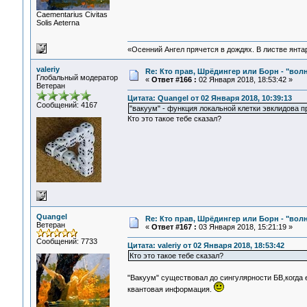
Сaementarius Civitas
Solis Aeterna
«Осенний Ангел прячется в дождях. В листве янтарн
valeriy
Re: Кто прав, Шрёдингер или Борн - "волна
Глобальный модератор
«
Ответ #166 :
02 Января 2018, 18:53:42 »
Ветеран
Цитата: Quangel от 02 Января 2018, 10:39:13
Сообщений: 4167
"вакуум" - функция локальной клетки эвклидова п
Кто это такое тебе сказал?
Quangel
Re: Кто прав, Шрёдингер или Борн - "волна
Ветеран
«
Ответ #167 :
03 Января 2018, 15:21:19 »
Сообщений: 7733
Цитата: valeriy от 02 Января 2018, 18:53:42
Кто это такое тебе сказал?
"Вакуум" существовал до сингулярности БВ,когда
квантовая информация.