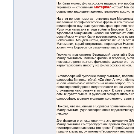
Но, быть может, философские надзиратели вообщ
материал
терминах — стихийным
истом? Тем бо
социально защищали администраторы-марксисты,
На этот вопрос помогает ответить сам Мандельшт
косвенные полуфилософские фразы в его физическ
философско-научная рукопись красноречиво гово
Рукопись написана в годы войны в Боровом. В эт
здоровьем академиков. Особенно близкие отноше
российских ученых были ровесниками, но в оста
неблизкими. Мандельштам, моложе их на 16 лет, 
Математик, кораблестроитель, переводчик Ньюто
жизни, — в Боровом он заканчивал писать книгу 
Геохимик и мыслитель Вернадский, занятый в Б
Мандельштамом, помимо физики и геологии, о фи
немецкого религиозного философа, далекого от ес
характеризовать широту их философских основ.
В философской рукописи Мандельштама, появившей
философа Витгенштейна): «Zu einer Antwort, die ma
«Если невозможно ответить на некий вопрос, то, 
вопиюще свободное и педагогически ясное излож
стоявшими наизготовку в то время. В советское 
самых ругательных. В рукописи Мандельштама го
философам, а своим молодым коллегам-студент
Похоже, что лишенный в Боровом привычной ему 
Мандельштам, удовлетворяя свою педагогическую 
лекцию.
Для физиков его поколения — а это поколение Э
Мандельштама со страсбургских времен Рихард ф
пилотирование самолета (во время Первой мирово
пришли к власти, он покинул Германию и несколь