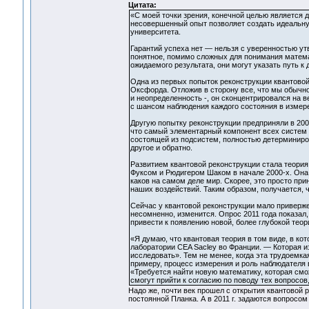
Цитата:
«С моей точки зрения, конечной целью является 
несовершенный опыт позволяет создать идеальную
университета.
Гарантий успеха нет — нельзя с уверенностью утв
понятное, помимо сложных для понимания матема
ожидаемого результата, они могут указать путь к 
Одна из первых попыток реконструкции квантовой
Оксфорда. Отложив в сторону все, что мы обычн
и неопределенность -, он сконцентрировался на 
с шансом наблюдения каждого состояния в измер
Другую попытку реконструкции предприняли в 200
что самый элементарный компонент всех систем 
состоящей из подсистем, полностью детерминиро
другое и обратно.
Развитием квантовой реконструкции стала теори
Фуксом и Рюдигером Шаком в начале 2000-х. Она 
каков на самом деле мир. Скорее, это просто пр
наших воздействий. Таким образом, получается, 
Сейчас у квантовой реконструкции мало привержен
несомненно, изменится. Опрос 2011 года показал,
привести к появлению новой, более глубокой теори
«Я думаю, что квантовая теория в том виде, в ко
лаборатории CEA Sacley во Франции. — Которая из
исследовать». Тем не менее, когда эта трудоемка
примеру, процесс измерения и роль наблюдателя 
«Требуется найти новую математику, которая смож
смогут прийти к согласию по поводу тех вопросов
Надо же, почти век прошел с открытия квантовой р
постоянной Планка. А в 2011 г. задаются вопросом 