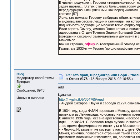
В числе продукции т. Гессена «теоретико-вероятн
задач партии… В этих статьях большевистским дух
перед буржуазными учеными, как перед иконами.
критики.[57]
Ясно, кто помогал Гессену выбирать объекты «пр
мандельштамовские лекции и семинары, на которы
подыскивать подходящие марксистские формулиров
Если верить Гамову, именно Гессен стал инициа
адресована в Отдел Точного Знания Большой Сове
(который и сохранил замечательный документ в 
Максимов.
эфир
Как ни странно,
но-телеграммный эпизод не 
Гамов, а в 1933-м — Гессен (по философским нау
Oleg
Re: Кто прав, Шрёдингер или Борн - "волна
Модератор своей темы
«
Ответ #178 :
18 Января 2018, 02:16:55 »
Ветеран
add
Сообщений: 8943
Цитата:
Йожык в нирване
http://nwalkr.tk/b/354765/read
- Андрей Сахаров. Наука и свобода 2172K скачать: 
В 1934 году, когда ФИАН переехал в Москву, дире
приехали из Ленинграда, но основу научного пот
В августе 1936 года Гессена арестовали, и вско
идти — в ФИАН. С. Вавилов тогда публично заяви
…во время формирования института в Москве я на
<> Леонид Исаакович не состоит у нас в штате. 
Может, конечно, показаться странным такой спосо
временем положение изменится, но, во всяком с