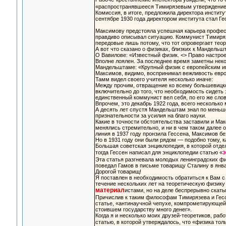
«распространявшееся Тимирязевым утверждение, 
Комиссия, в итоге, предложила директора институ
сентябре 1930 года директором института стал Ге
Максимову предстояла успешная карьера професси
правдиво описывал ситуацию. Коммунист Тимирязе
передовые лишь потому, что тот опровергает тео
А вот что сказано о физиках, близких к Мандельш
О Вавилове: «Известный физик. <> Право настрое
Вполне лоялен. За последнее время заметны нек
Мандельштаме: «Крупный физик с европейским име
Максимов, видимо, воспринимал вежливость евро
Тамм видел своего учителя несколько иначе:
Между прочим, отвращение ко всему большевицк
включительно до того, что необходимость сидеть 
единственный коммунист вел себя, по его же сло
Впрочем, это декабрь 1922 года, всего нескольк
А десять лет спустя Мандельштам знал по меньше
признательности за усилия на благо науки.
Какие в точности обстоятельства заставили и Ма
менялись стремительно, и ни в чем таком далее о
линия в 1937 году пронзила Гессена, Максимов 
Но в 1931 году они были рядом — подобно тому, 
Большая советская энциклопедия, в которой отдел
тогда Гессен написал для энциклопедии статью «
Эта статья разгневала молодых ленинградских фи
поведал Гамов в письме товарищу Сталину в январ
Дорогой товарищ!
Я поставлен в необходимость обратиться к Вам с 
течение нескольких лет на теоретическую физик
материал
истами, но на деле беспрерывно скат
Причислив к таким философам Тимирязева и Гесс
статье, «антинаучной чепухе, компрометирующей
стоившем государству много денег».
Когда я и несколько моих друзей-теоретиков, ра
статью, в которой утверждалось, что «физика тол