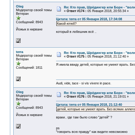
Oleg
Re: Кто прав, Шрёдингер или Борн - "волна
Модератор своей темы
«
Ответ #174 :
05 Января 2018, 20:55:34 »
Ветеран
Цитата: terra от 05 Января 2018, 17:34:08
Сообщений: 8943
Какой ютюб?
Йожык в нирване
который в лобешник всё ..
terra
Re: Кто прав, Шрёдингер или Борн - "волна
Модератор своей темы
«
Ответ #175 :
05 Января 2018, 21:12:40 »
Ветеран
Я имела ввиду детей, которые не умеют врать. Без
Сообщений: 1811
Audi, vide, tace - si vis vivere in pace.
Oleg
Re: Кто прав, Шрёдингер или Борн - "волна
Модератор своей темы
«
Ответ #176 :
05 Января 2018, 21:19:01 »
Ветеран
Цитата: terra от 05 Января 2018, 21:12:40
Сообщений: 8943
детей, которые не умеют врать. Без всяких аллег
Йожык в нирване
враки.. где там было слово "детей" ?
ps
"говорить всю правду" как видите невозможно