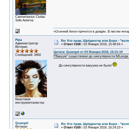
Сaementarius Civitas
Solis Aeterna
«Осенний Ангел прячется в дождях. В листве янтарн
Pipa
Re: Кто прав, Шрёдингер или Борн - "волна
Администратор
«
Ответ #168 :
03 Января 2018, 15:48:54 »
Ветеран
Цитата: Quangel от 03 Января 2018, 15:21:19
Сообщений: 3660
"Вакуум" существовал до сингулярности БВ,когда
До сингулярности вакуума не было!
Квантовая
инструменталистка
Quangel
Re: Кто прав, Шрёдингер или Борн - "волна
Ветеран
«
Ответ #169 :
03 Января 2018, 16:24:23 »