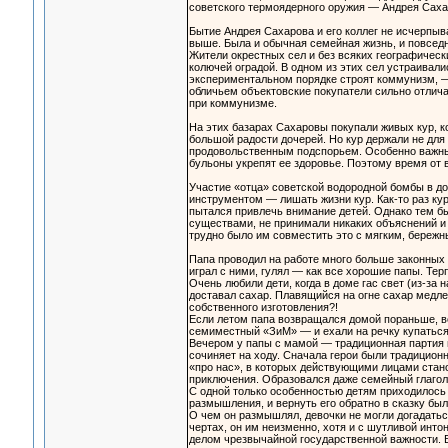
советского термоядерного оружия — Андрея Саха
Бытие Андрея Сахарова и его коллег не исчерпы
выше. Была и обычная семейная жизнь, и повседн
Жители окрестных сел и без всяких географически
колючей оградой. В одном из этих сел устраивали
экспериментальном порядке строят коммунизм, — 
обличьем объектовские покупатели сильно отлич
при коммунизме.
На этих базарах Сахаровы покупали живых кур, кот
большой радости дочерей. Но кур держали не для
продовольственным подспорьем. Особенно важным
бульоны укрепят ее здоровье. Поэтому время от в
Участие «отца» советской водородной бомбы в д
инструментом — лишать жизни кур. Как-то раз ку
пытался привлечь внимание детей. Однако тем б
существами, не принимали никаких объяснений и 
трудно было им совместить это с мягким, бережн
Папа проводил на работе много больше законных 
играл с ними, гулял — как все хорошие папы. Тер
Очень любили дети, когда в доме гас свет (из-за
доставал сахар. Плавящийся на огне сахар медле
собственного изготовления?!
Если летом папа возвращался домой пораньше, в
семиместный «ЗиМ» — и ехали на речку купаться
Вечером у папы с мамой — традиционная партия в
сочиняет на ходу. Сначала герои были традицион
«про нас», в которых действующими лицами стан
приключения. Образовался даже семейный глагол 
С одной только особенностью детям приходилось с
размышления, и вернуть его обратно в сказку было
О чем он размышлял, девочки не могли догадатьс
чертах, он им неизменно, хотя и с шутливой инто
делом чрезвычайной государственной важности. В