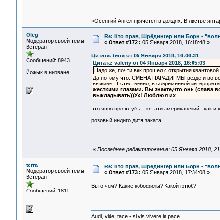
«Осенний Ангел прячется в дождях. В листве янтарн
Oleg
Re: Кто прав, Шрёдингер или Борн - "волна
Модератор своей темы
«
Ответ #172 :
05 Января 2018, 16:18:48 »
Ветеран
Цитата: terra от 05 Января 2018, 16:06:31
Сообщений: 8943
Цитата: valeriy от 04 Января 2018, 16:05:03
Надо же, почти век прошел с открытия квантовой
Йожык в нирване
Да потому что: СМЕНА ПАРАДИГМЫ везде и во всем
выживет. Естественно, в современной интерпрет
жесткими глазами. Вы знаете,что они (слава вс
выкладывать))Ух! Люблю я их
это явно про ютубъ... кстати американский.. как
розовый индиго дитя заката
«
Последнее редактирование: 05 Января 2018, 21
terra
Re: Кто прав, Шрёдингер или Борн - "волна
Модератор своей темы
«
Ответ #173 :
05 Января 2018, 17:34:08 »
Ветеран
Вы о чем? Какие кобофилы? Какой ютюб?
Сообщений: 1811
Audi, vide, tace - si vis vivere in pace.