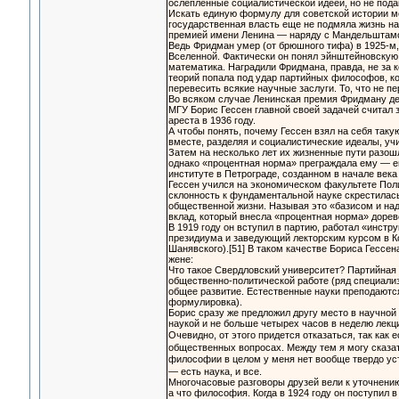
ослепленные социалистической идеей, но не пода
Искать единую формулу для советской истории ме
государственная власть еще не подмяла жизнь на
премией имени Ленина — наряду с Мандельштамом
Ведь Фридман умер (от брюшного тифа) в 1925-м,
Вселенной. Фактически он понял эйнштейновскую 
математика. Наградили Фридмана, правда, не за 
теорий попала под удар партийных философов, ко
перевесить всякие научные заслуги. То, что не пе
Во всяком случае Ленинская премия Фридману де
МГУ Борис Гессен главной своей задачей считал 
ареста в 1936 году.
А чтобы понять, почему Гессен взял на себя такую
вместе, разделяя и социалистические идеалы, уч
Затем на несколько лет их жизненные пути разош
однако «процентная норма» преграждала ему — е
институте в Петрограде, созданном в начале век
Гессен учился на экономическом факультете Пол
склонность к фундаментальной науке скрестилас
общественной жизни. Называя это «базисом и на
вклад, который внесла «процентная норма» доре
В 1919 году он вступил в партию, работал «инстр
президиума и заведующий лекторским курсом в 
Шанявского).[51] В таком качестве Бориса Гессен
жене:
Что такое Свердловский университет? Партийная 
общественно-политической работе (ряд специали
общее развитие. Естественные науки преподаются
формулировка).
Борис сразу же предложил другу место в научной 
наукой и не больше четырех часов в неделю лек
Очевидно, от этого придется отказаться, так как
общественных вопросах. Между тем я могу сказат
философии в целом у меня нет вообще твердо уст
— есть наука, и все.
Многочасовые разговоры друзей вели к уточнению 
а что философия. Когда в 1924 году он поступил