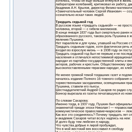
хотелось, чтобы он еще больше втянулся в жизнь 
лаборатории колебаний], критиковал их работу, д
Академик А.Н. Крылов, директор Физико-математич
«Замечательный человек Сергей Иванович — созда
сознательно искал таких людей.
Тридцать седьмой год
В русском языке «тридцать седьмой» — не просто
человека, второй — с гибели миллионов.
В конце января 1837 года был смертельно ранен 
образованного русского, такова роль Пушкина в ж
явлению Пушкина.
Нет параллели и для чумы, упавшей на Россию ст
Тридцать седьмым годом, хотя фактически речь ид
входил во взрослую жизнь — в 1938 году он посту
Тридцать седьмой год был не первым и не послед
населения и отличался непостижимой иррационал
народа» из партийно-государственной элиты и вм
актеров, рабочих и крестьян. Общественному зр
высокопоставленными «врагами народа», их клейм
Не менее громкой темой тогдашних газет и подли
началось издание Полного 16-томного собрания 
торжественными заседаниями, освященными прави
Пушкина, ставили его пьесы.
Шестнадцатилетний Андрей Сахаров по радио слу
Боннэр вырезала из газеты печатавшуюся из ном
По словам Сахарова:
Именно тогда, в 1937 году, Пушкин был официаль
знаменитой триаде эпохи Николая I — «православ
коммунистическое православие=марксизм — лежа
Как все это соединялось? Почему тридцать лет 
и академик Сахаров читал вслух надпись на нем:
И долго буду тем любезен я народу,
Что чувства добрые я лирой пробуждал,
Что в мой жестокий век восславил я свободу