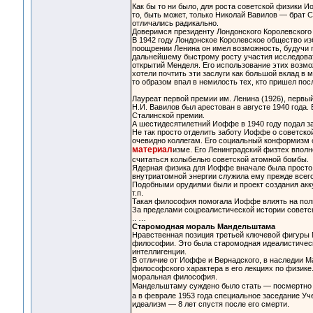
Как бы то ни было, для роста советской физики 
то, быть может, только Николай Вавилов — брат 
отличались радикально.
Доверимся президенту Лондонского Королевского о
В 1942 году Лондонское Королевское общество из
поощрении Ленина он имел возможность, будучи 
дальнейшему быстрому росту участия исследоват
открытий Менделя. Его использование этих возм
хотели почтить эти заслуги как большой вклад в м
то образом впал в немилость тех, кто пришел пос
Лауреат первой премии им. Ленина (1926), первы
Н.И. Вавилов был арестован в августе 1940 года
Сталинской премии.
А шестидесятилетний Иоффе в 1940 году подал за
Не так просто отделить заботу Иоффе о советско
очевидно коллегам. Его социальный конформизм о
материал
изме. Его Ленинградский физтех впол
считаться колыбелью советской атомной бомбы.
Ядерная физика для Иоффе вначале была просто 
внутриатомной энергии служила ему прежде всего
Подобными орудиями были и проект создания акку
т.п.
Такая философия помогала Иоффе влиять на полит
За пределами соцреалистической истории советс
.. …
Старомодная мораль Мандельштама
Нравственная позиция третьей ключевой фигуры М
философии. Это была старомодная идеалистическ
интеллигенции.
В отличие от Иоффе и Вернадского, в наследии 
философского характера в его лекциях по физик
моральная философия.
Мандельштаму суждено было стать — посмертн
а в феврале 1953 года специальное заседание У
идеализм — 8 лет спустя после его смерти.