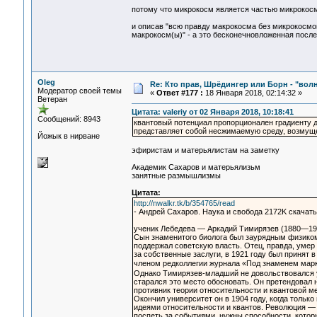
потому что микрокосм является частью микрокос
и описав "всю правду макрокосма без микрокосмо
макрокосм(ы)" - а это бесконечновложенная посл
Oleg
Re: Кто прав, Шрёдингер или Борн - "волна
Модератор своей темы
«
Ответ #177 :
18 Января 2018, 02:14:32 »
Ветеран
Цитата: valeriy от 02 Января 2018, 10:18:41
Сообщений: 8943
квантовый потенциал пропорционален градиенту д
представляет собой несжимаемую среду, возмуще
Йожык в нирване
эфиристам и матерьялистам на заметку
Академик Сахаров и матерьялизьм
занятные размышлизмы
Цитата:
http://nwalkr.tk/b/354765/read
- Андрей Сахаров. Наука и свобода 2172K скачать: 
ученик Лебедева — Аркадий Тимирязев (1880—195
Сын знаменитого биолога был заурядным физиком
поддержал советскую власть. Отец, правда, умер 
за собственные заслуги, в 1921 году был принят
членом редколлегии журнала «Под знаменем марк
Однако Тимирязев-младший не довольствовался ус
старался это место обосновать. Он претендовал н
противник теории относительности и квантовой м
Окончил университет он в 1904 году, когда тольк
идеями относительности и квантов. Революция — 
поспеть за событиями, нужны способности, которы