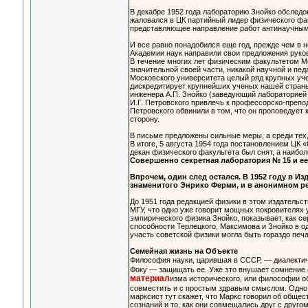
В декабре 1952 года лабораторию Знойко обследо
жаловался в ЦК партийный лидер физического фак
представляющее направление работ антинаучным»
И все равно понадобился еще год, прежде чем в н
Академии наук направили свои предложения руков
В течение многих лет физическим факультетом М
значительной своей части, никакой научной и пед
Московского университета целый ряд крупных уче
дискредитирует крупнейших ученых нашей страны
инженера А.П. Знойко (заведующий лабораторией 
И.Г. Петровского привлечь к профессорско-препо
Петровского обвинили в том, что он проповедует 
сторону.
В письме предложены сильные меры, а среди тех,
В итоге, 5 августа 1954 года постановлением ЦК
декан физического факультета был снят, а наибо
Совершенно секретная лаборатория № 15 и ее
Впрочем, один след остался. В 1952 году в 
знаменитого Энрико Ферми, и в анонимном р
До 1951 года редакцией физики в этом издательст
МГУ, что одно уже говорит мощных покровителях 
эмпирического физика Знойко, показывает, как с
способности Терлецкого, Максимова и Знойко в од
участь советской физики могла быть гораздо печ
Семейная жизнь на Объекте
Философия науки, царившая в СССР, — диалекти
Фоку — защищать ее. Уже это внушает сомнение 
материал
изма исторического, или философии о
совместить и с простым здравым смыслом. Одно 
марксист тут скажет, что Маркс говорил об обще
сознаний и то, как они совмещались друг с друго