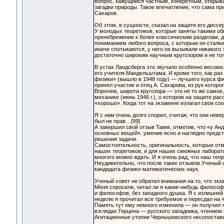
вопрос, кажущийся частным, конкретным, открывае
загадки природы. Такое впечатление, что сама пр
Сахаров.
Об этом, в сущности, сказал на защите его диссе
У молодых теоретиков, которые заняты такими обл
пренебрежение к более классическим разделам, д
пониманием любого вопроса, с которым он сталки
иначе спотыкаются, у него пе вызывали никакого 
достаточно широким научным кругозором и не тол
В устах Ландсберга это звучало особенно весом
его учителя Мандельштама. И кроме того, как ра
физики» (вышло в 1948 году) — лучшего курса фи
принял участие и отец А. Сахарова, из рук котор
Впрочем, широта кругозора — это не то же самое,
механике (июнь 1946 г.), о котором на защите р
«хорошо». Когда тот на экзамене излагал свои с
Я с ним очень долго спорил, считая, что они неве
был не прав…[99]
А завершил свой отзыв Тамм, отметив, что «у Ан
основных вещей». умение ясно и наглядно предс
решения задачи.
Самостоятельность, оригинальность, которые отм
наших теоретиков, и для наших смежных лаборато
многого можно ждать. И я очень рад, что наш те
Неудивительно, что после таких отзывов Ученый 
кандидата физико-математических наук.
Ученый совет не обратил внимания на то, что эк
Меня спросили, читал ли я какие-нибудь филосо
и философов, без западного душка. Я с излишней 
неделю я прочитал все требуемое и пересдал на
Память тут ему немного изменила — он получил «
взглядах Герцена — русского западника, чтением
Агитационные утопии Чернышевского несопостави