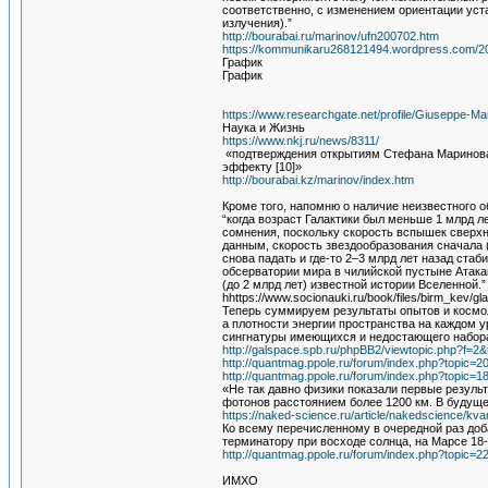
соответственно, с изменением ориентации уст
излучения).”
http://bourabai.ru/marinov/ufn200702.htm
https://kommunikaru268121494.wordpress.com/
График
График
https://www.researchgate.net/profile/Giuseppe-M
Наука и Жизнь
https://www.nkj.ru/news/8311/
«подтверждения открытиям Стефана Маринова,
эффекту [10]»
http://bourabai.kz/marinov/index.htm
Кроме того, напомню о наличие неизвестного о
“когда возраст Галактики был меньше 1 млрд л
сомнения, поскольку скорость вспышек сверхн
данным, скорость звездообразования сначала (
снова падать и где-то 2–3 млрд лет назад ста
обсерватории мира в чилийской пустыне Атак
(до 2 млрд лет) известной истории Вселенной.”
hhttps://www.socionauki.ru/book/files/birm_kev/gl
Теперь суммируем результаты опытов и космол
а плотности энергии пространства на каждом 
сингнатуры имеющихся и недостающего набора
http://galspace.spb.ru/phpBB2/viewtopic.php?f
http://quantmag.ppole.ru/forum/index.php?topic=2
http://quantmag.ppole.ru/forum/index.php?topi
«Не так давно физики показали первые резуль
фотонов расстоянием более 1200 км. В будуще
https://naked-science.ru/article/nakedscience/kv
Ко всему перечисленному в очередной раз доб
терминатору при восходе солнца, на Марсе 18
http://quantmag.ppole.ru/forum/index.php?topic=2
ИМХО