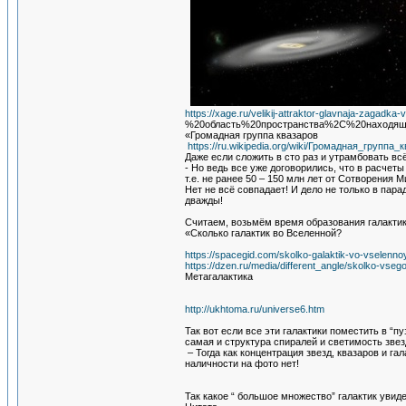
https://xage.ru/velikij-attraktor-glavnaja-zagad
%20область%20пространства%2C%20находящ
«Громадная группа квазаров
https://ru.wikipedia.org/wiki/Громадная_группа_
Даже если сложить в сто раз и утрамбовать всё
- Но ведь все уже договорились, что в расчет
т.е. не ранее 50 – 150 млн лет от Сотворения
Нет не всё совпадает! И дело не только в па
дважды!
Считаем, возьмём время образования галактик 
«Сколько галактик во Вселенной?
https://spacegid.com/skolko-galaktik-vo-vselenno
https://dzen.ru/media/different_angle/skolko-vs
Метагалактика
http://ukhtoma.ru/universe6.htm
Так вот если все эти галактики поместить в “пу
самая и структура спиралей и светимость зве
– Тогда как концентрация звезд, квазаров и га
наличности на фото нет!
Так какое “ большое множество” галактик увид