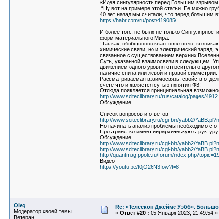
«Идея сингулярности перед Большим взрывом
“Ну вот на примере этой статьи. Ее можно груб
40 лет назад мы считали, что перед большим в
https://habr.com/ru/post/419085/
И более того, не было не только Сингулярнос
форм материального Мира.
“Так как, обобщенное квантовое поле, возник
химические связи, но и электрический заряд,
связанное с существованием верхних Вселенн
Суть, указанной взаимосвязи в следующем. Уп
движением одного уровня относительно другог
наличие спина или левой и правой симметрии.
Рассматриваемая взаимосвязь, свойств отдель
счете что и является сутью понятия ФВ!
Отсюда появляется принципиальная возможност
http://www.sciteclibrary.ru/rus/catalog/pages/4912
Обсуждение
Список вопросов и ответов
http://www.sciteclibrary.ru/cgi-bin/yabb2/YaBB.
Но начинать анализ проблемы необходимо с от
Пространство имеет иерархическую структуру 
Обсуждение
http://www.sciteclibrary.ru/cgi-bin/yabb2/YaBB.
http://www.sciteclibrary.ru/cgi-bin/yabb2/YaBB.
http://quantmag.ppole.ru/forum/index.php?topic=1
Видео
https://youtu.be/t0jO26N3Iow?t=8
Oleg
Re: «Телескоп Джеймс Уэбб». Большо
Модератор своей темы
«
Ответ #20 :
05 Января 2023, 21:49:54 »
Ветеран