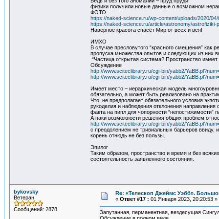
Ведь и без того аномалий – пруд пруди!
физики получили новые данные о возможном нер
ФОТО
https://naked-science.ru/wp-content/uploads/2020/04/i
https://naked-science.ru/article/astronomy/astrofiz
Наверное красота спасёт Мир от всех и вся!
ИМХО
В случае пресловутого “красного смещения” как р
пропуска множества опытов и следующих из них в
“Частица открытая система? Пространство имеет 
Обсуждение
http://www.sciteclibrary.ru/cgi-bin/yabb2/YaBB.pl?n
http://www.sciteclibrary.ru/cgi-bin/yabb2/YaBB.pl?n
Имеет место – иерархическая модель многоуровне
обязательно, а может быть реализовано на практике
Что не предполагает обязательного условия экзот
рукоделия и наблюдения отклонения направления 
факта на пипл для чопорности “непостижимости” п
А паки возможности решения общих проблем отно
http://www.sciteclibrary.ru/cgi-bin/yabb2/YaBB.pl?n
с преодолением не тривиальных барьеров ввиду, и
корень отнюдь не без пользы.
Эпилог
Таким образом, пространство и время и без всяк
состоятельность заявленного состояния.
bykovsky
Re: «Телескоп Джеймс Уэбб». Большо
Ветеран
«
Ответ #17 :
01 Января 2023, 20:20:53 »
Сообщений: 2878
Запутанная, перманентная, вездесущая Сингул
Обсуждение в полном виде