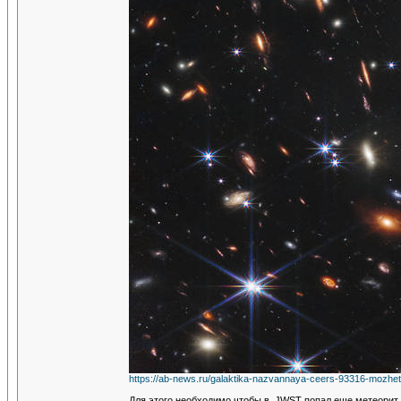
https://ab-news.ru/galaktika-nazvannaya-ceers-93316-mozhet-
Для этого необходимо чтобы в JWST попал еще метеорит 