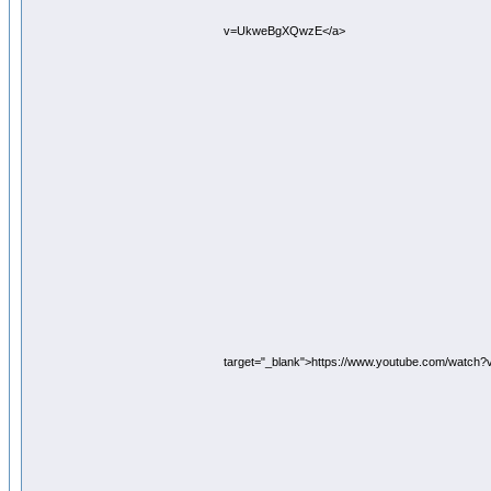
v=UkweBgXQwzE</a>
target="_blank">https://www.youtube.com/watc