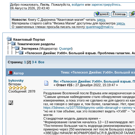
Добро пожаловать,
Гость
. Пожалуйста,
войдите
или
зарегистрируйтесь
.
06 Августа 2026, 20:43:40
Новости:
Книгу С.Доронина "Квантовая магия" читать
здесь
Материалы старого сайта "Физика Магии" доступны для просмотра
здесь
О замеченных глюках просьба писать на почту
quantmag@mail.ru
Квантовый Портал
Тематические разделы
Эзотерика
(Модератор:
Quangel
)
«Телескоп Джеймс Уэбб». Большой взрыв. Проблема галактик. А
Страниц:
1
[
2
]
3
4
Все
Тема: «Телескоп Джеймс Уэбб». Большой вз
Автор
bykovsky
Re: «Телескоп Джеймс Уэбб». Большой взрыв. П
Ветеран
«
Ответ #15 :
27 Декабря 2022, 15:19:47 »
Сообщений: 2878
Раздувание Вселенной после Взрыва или иерархическая 
“Самым ценным наблюдением стало обнаружение кандидата 
измерениями, а пока этого не сделано ни для одного из к
газ, не говоря о звёздах и, тем более, галактиках. Нет, п
https://3dnews.ru/1077559/dgeyms-uebb-obnarugil-v-ranney-v
“но не в том объёме, как это позволяет видеть «Уэбб” – 
могли.
Стандартная модель давала время –
“Формирование галактик началось 12—13 миллиардов лет 
“Постепенно большая часть водорода реионизировалась —
примерно через 250 миллионов лет после Большого взрыв
«ЗВЕЗДЫ НАЧАЛИ ФОРМИРОВАТЬСЯ В ДАЛЕКОЙ ГАЛАК