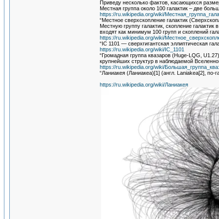
Приведу несколько фактов, касающихся размера
Местная группа около 100 галактик – две бол
https://ru.wikipedia.org/wiki/Местная_группа_гал
“Местное сверхскопление галактик (Сверхскоп
Местную группу галактик, скопление галактик 
входят как минимум 100 групп и скоплений гал
https://ru.wikipedia.org/wiki/Местное_сверхскоп
“IC 1101 — сверхгигантская эллиптическая гала
https://ru.wikipedia.org/wiki/IC_1101
“Громадная группа квазаров (Huge-LQG, U1.27)
крупнейших структур в наблюдаемой Вселенной
https://ru.wikipedia.org/wiki/Большая_группа_кв
“Ланиакея (Ланиакеа)[1] (англ. Laniakea[2], по
https://ru.wikipedia.org/wiki/Ланиакея