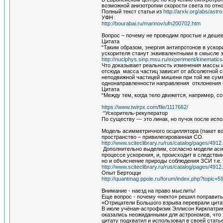
возможной анизотропии скорости света по отн
Полный текст статьи из
http://arxiv.org/abs/ast
УФН
http://bourabai.ru/marinov/ufn200702.htm
Вопрос – почему не проводим простые и деше
Цитата
“Таким образом, энергия антипротонов в ускор
ускорителя станут эквивалентными в смысле 
http://nuclphys.sinp.msu.ru/experiment/kinematics
Что доказывает реальность изменения массы и
отсюда масса частиц зависит от абсолютной ск
неподвижной частицей мишени при той же сумм
однонаправленности направления отклонения 
Цитата
“Между тем, когда тело движется, например, со
https://www.twirpx.com/file/1117662/
“Ускоритель-рекуператор
По существу — это линак, но пучок после испол
Модель асимметричного осциллятора (пакет в
пространство – привилегированная СО.
http://www.sciteclibrary.ru/rus/catalog/pages/4912
Дополнительно выделим, согласно модели асим
процессе ускорения, и, происходит в следстви
но и объяснение природы соблюдения ЗСИ т.е
http://www.sciteclibrary.ru/rus/catalog/pages/4912
Опыт Бертоцци
http://quantmag.ppole.ru/forum/index.php?topi
Внимание - наезд на право мыслить!
Еще вопрос - почему «некто» решил поправить
«Отрицатели Большого взрыва переврали цитат
В июле учёная-астрофизик Эллисон Киркпатри
оказались неожиданными для астрономов, что з
цитату подхватил и использовал в своей стать