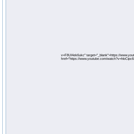
v=F8UI4ek6ukc" target="_blank">https://www.y
href="https://www.youtube.com/watch?v=hloCipc