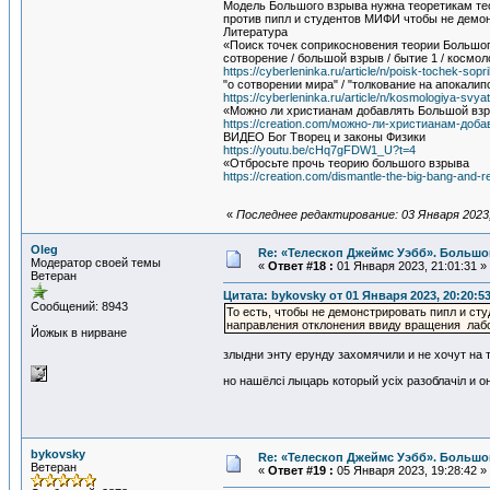
Модель Большого взрыва нужна теоретикам тео
против пипл и студентов МИФИ чтобы не демо
Литература
«Поиск точек соприкосновения теории Большого 
сотворение / большой взрыв / бытие 1 / космол
https://cyberleninka.ru/article/n/poisk-tochek-sopr
"о сотворении мира" / "толкование на апокалип
https://cyberleninka.ru/article/n/kosmologiya-svyat
«Можно ли христианам добавлять Большой взр
https://creation.com/можно-ли-христианам-доб
ВИДЕО Бог Творец и законы Физики
https://youtu.be/cHq7gFDW1_U?t=4
«Отбросьте прочь теорию большого взрыва
https://creation.com/dismantle-the-big-bang-and-
«
Последнее редактирование: 03 Января 2023,
Oleg
Re: «Телескоп Джеймс Уэбб». Большо
Модератор своей темы
«
Ответ #18 :
01 Января 2023, 21:01:31 »
Ветеран
Цитата: bykovsky от 01 Января 2023, 20:20:5
Сообщений: 8943
То есть, чтобы не демонстрировать пипл и ст
направления отклонения ввиду вращения лабо
Йожык в нирване
злыдни энту ерунду захомячили и не хочут на
но нашёлсi лыцарь который усiх разоблачiл и он 
bykovsky
Re: «Телескоп Джеймс Уэбб». Большо
Ветеран
«
Ответ #19 :
05 Января 2023, 19:28:42 »