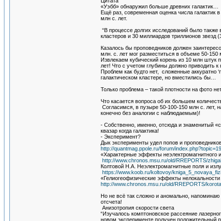
Цитата
«Уэбб» обнаружил больше древних галактик…
Ещё раз, современная оценка числа галактик в
млн с. лет.
“В процессе долгих исследований было также 
кластеров и 30 миллиардов триллионов звезд (3
Казалось бы проповедников должен заинтересо
млн. с. лет мог разместиться в объеме 50-150 
Извлекаем кубический корень из 10 млн штук п
лет! Что с учетом глубины должно приводить к
Проблем как будто нет, сложенные аккуратно ‘
галактическом кластере, но вместились бы…
Только проблема – такой плотности на фото нет
Что касается вопроса об их большем количеств
Согласимся, в пузыре 50-100-150 млн с. лет,
конечно без аналогии с наблюдаемым)!
- Собственно, именно, отсюда и знаменитый «
квазар когда галактика!
- Эксперимент?
Дык эксперименты удел попов и проповедников
http://quantmag.ppole.ru/forum/index.php?topic=1
«Характерные эффекты неэлектромагнитного 
http://www.chronos.msu.ru/old/RREPORTS/zhigalo
Колтовой Н.А. Неэлектромагнитные поля и изл
https://www.koob.ru/koltovoy/kniga_5_novaya_fiz
«Гелиогеофизические эффекты нелокальности 
http://www.chronos.msu.ru/old/RREPORTS/korota
Но не всё так сложно и аномально, напоминаю 
отсчета!
Анизотропия скорости света
“Изучалось комптоновское рассеяние лазерного
новом эксперименте получен положительный р