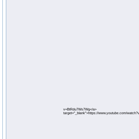
v=BtRdu7Ws7Wg</a>
target="_blank">https://www.youtube.com/watch