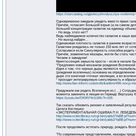
https://starcatalog.ru/gipotezyi/evolyucziya-vselen
Одновременно ожидали увидеть вместо ярких гала
Причём, «спасая» Большой взрыв (а на самом деле
большей концентрации галактик на единицу объе
- Но ведь этого нет?
Ведь наблюдаемое количество галактик в наше вр
- Но выход найден…
Одинаковая плотность галактик в раннем возрасте
Галактики рождались не только 150 млн лет от с
Согласимся если Сингулярность способна родить ч
Причём, знаменитые квазары, могли бы стать част
Читаем и завидуем!
Квинтэссенция замысла проста – если в начале бы
“Предложен новый механизм рождения Вселенной 
Идея о том, что черные дыры являются «колыбель
(рождения вселенных) основана на определенном 
дыре это конечная «точка» эволюции, а во вселенн
“ проходит интегрируемую сингулярность и образу
http://www.fian-inform.ru/astrofizika/item/496-novyj
Придумали как родить Вселенную из (….) Сотрудн
момента заменить в лекции кн Гервидс Вертушку К
https://youtu.be/OKWVYe1LWIc?t=165
Так сказать обновить реноме и заявленный резуль
Цитата Костюшко:
«ЭКСПЕРИМЕНТАЛЬНАЯ ОШИБКА П.Н. ЛЕБЕДЕ
http://www.sciteclibrary.ru/cgi-bin/yabb2/YaBB.pl?n
http://www.sciteclibrary.ru/cgi-bin/yabb2/YaBB.pl?n
После продолжить истязать природу, рождать Всел
“По современным представлениям, квазары предст