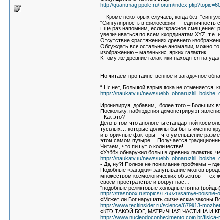
http://quantmag.ppole.ru/forum/index.php?topi
– Кроме некоторых случаев, когда без “сингу
“Сингулярность в философии — единичность с
Еще раз напомним, если “красное смещение” р
увеличиваться по всем координатам XYZ, т.е. 
Отсутствие «растяжения» древнего изображени
Обсуждать все остальные аномалии, можно тол
изображению – маленьких, ярких галактик.
К тому же древние галактики находятся на уда
Но читаем про таинственное и загадочное об
“ Но нет, Большой взрыв пока не отменяется, к
https://naukatv.ru/news/uebb_obnaruzhil_bolshe
Иронизируя, добавим, более того – Больших вз
Поскольку, наблюдения демонстрируют явлени
- Как это?
Дело в том что апологеты стандартной космол
тусклых… которые должны бы быть именно кру
и вторичные факторы – что уменьшение размер
этом самом пузыре… Получается традиционный
Читаем, что пишут о количестве!
«Уэбб» обнаружил больше древних галактик, ч
https://naukatv.ru/news/uebb_obnaruzhil_bolshe
- Да, ну?! Полное не понимание проблемы – гд
Подобные «загадки» запутывание мозгов вроде 
множеством космологических объектов – тех ж
своём пространстве и вокруг нас…
“подобные реликтовые холодные пятна (войды
https://trashbox.ru/topics/126028/samye-bolshie-
«Может ли Бог нарушать физические законы В
https://www.techinsider.ru/science/679913-mozhe
«КТО ТАКОЙ БОГ, МАТРИЧНАЯ ЧАСТИЦА И 
https://www.nucleodoconhecimento.com.br/fisica-