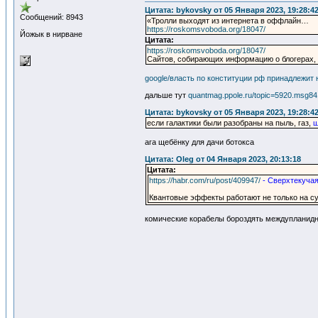
Цитата: bykovsky от 05 Января 2023, 19:28:4
Сообщений: 8943
«Тролли выходят из интернета в оффлайн…
https://roskomsvoboda.org/18047/
Йожык в нирване
Цитата:
https://roskomsvoboda.org/18047/
Сайтов, собирающих информацию о блогерах,
google/власть по конституции рф принадлежит 
дальше тут
quantmag.ppole.ru/topic=5920.msg8
Цитата: bykovsky от 05 Января 2023, 19:28:4
если галактики были разобраны на пыль, газ,
щ
ага щебёнку для дачи ботокса
Цитата: Oleg от 04 Января 2023, 20:13:18
Цитата:
https://habr.com/ru/post/409947/
- Сверхтекуча
Квантовые эффекты работают не только на су
комические корабелы бороздять междупланид