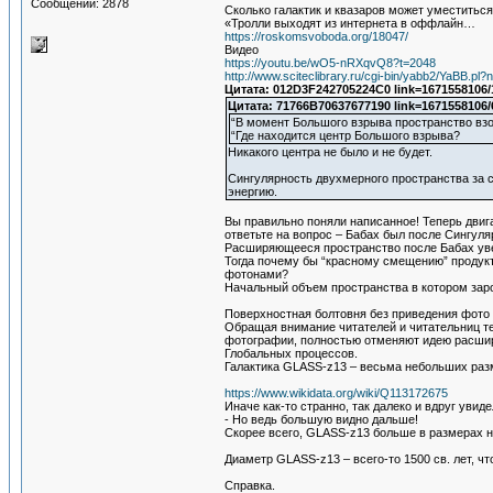
Сообщений: 2878
Сколько галактик и квазаров может уместиться
«Тролли выходят из интернета в оффлайн…
https://roskomsvoboda.org/18047/
Видео
https://youtu.be/wO5-nRXqvQ8?t=2048
http://www.sciteclibrary.ru/cgi-bin/yabb2/YaBB.
Цитата: 012D3F242705224C0 link=1671558106/
Цитата: 71766B70637677190 link=1671558106/
“В момент Большого взрыва пространство взо
“Где находится центр Большого взрыва?
Никакого центра не было и не будет.
Сингулярность двухмерного пространства за с
энергию.
Вы правильно поняли написанное! Теперь двиг
ответьте на вопрос – Бабах был после Сингул
Расширяющееся пространство после Бабах ув
Тогда почему бы “красному смещению” продукт
фотонами?
Начальный объем пространства в котором зар
Поверхностная болтовня без приведения фото 
Обращая внимание читателей и читательниц те
фотографии, полностью отменяют идею расшир
Глобальных процессов.
Галактика GLASS-z13 – весьма небольших раз
https://www.wikidata.org/wiki/Q113172675
Иначе как-то странно, так далеко и вдруг увид
- Но ведь большую видно дальше!
Скорее всего, GLASS-z13 больше в размерах 
Диаметр GLASS-z13 – всего-то 1500 св. лет, ч
Справка.