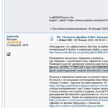
v=gRi9ORSoyoc</a>
target="_blank">https://www.youtube.com/watc
«
Последнее редактирование: 06 Января 2023,
bykovsky
Re: «Телескоп Джеймс Уэбб». Большо
Ветеран
«
Ответ #21 :
06 Января 2023, 09:35:42 »
Сообщений: 2878
Обсуждение что эффективнее бла-бла за бабло
понимающей Б-Бабах и инфляцию бабла и орущ
http://www.sciteclibrary.ru/cgi-bin/yabb2/YaBB.
Поправлено несколько терминов и вопросы...
Где термины о релятивистских эффектах и в
Приведите расчет движения зеркала навстречу 
Цитата: 527E6C777456711F0 link=1671558106/
доля гравитационной энергии Вселенной стала
Логично и лаконично написано и соответствуе
Но вкупе с остальными сентенциями паки бяка
«Хокинг Стивен - Краткая история времени. О
https://akniga.org/hoking-kratkaya-istoriya-vrem
««Игра воображения»: как Стивен Хокинг пер
Статья учёного поступила в издание Journal Of
расширения Вселенной и доказывается, что в к
утверждал ранее. Также исследователь высказ
https://russian.rt.com/science/article/509122-hok
«Двойка по физике Мильнеру с Хокингом
https://trv-science.ru/2016/04/dvojka-po-fizike/