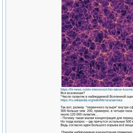
https://hi-news.ru/eto-interesno/chto-takoe-kosm
Вся вселенная?
“Число галактик в наблюдаемой Вселенной оцен
https://ru.wikipedia.org/wiki/Метагалактика
Так вот, размер “первичного пузыря” внутри с
300 больше чем 200, примерно. в четыре паза
около 120 000 галактик…
- Почему такая малая концентрация для период
Но тогда вопрос – где прячутся остальные 500
Ведь согласно идеи Большого взрыва всё вещес
Причём наблюдаемая концентрация примерно с