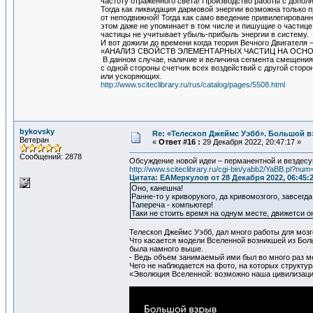
частоту отраженного света! Производство работы с допо
Тогда как ликвидация дармовой энергии возможна только п
от неподвижной! Тогда как само введение привилегирован
этом даже не упоминает в том числе и пишущие о частице
частицы не учитывает убыль-прибыль энергии в систему.
И вот дожили до времени когда теория Вечного Двигателя 
«АНАЛИЗ СВОЙСТВ ЭЛЕМЕНТАРНЫХ ЧАСТИЦ НА ОС
В данном случае, наличие и величина сегмента смещения,
с одной стороны счетчик всех воздействий с другой стор
или ускоряющих.
http://www.sciteclibrary.ru/rus/catalog/pages/5508.html
bykovsky
Re: «Телескоп Джеймс Уэбб». Большой в
Ветеран
«
Ответ #16 :
29 Декабря 2022, 20:47:17 »
Сообщений: 2878
Обсуждение новой идеи – перманентной и вездесу
http://www.sciteclibrary.ru/cgi-bin/yabb2/YaBB.pl?n
Цитата: ЕАМеркулов от 28 Декабря 2022, 06:45:
Оно, канешна!
Ранне-то у криворукого, да кривомозгого, завсегд
Тапереча - компьютер!
Таки не стоить время на однум месте, движетси 
Телескоп Джеймс Уэбб, дал много работы для мозг
Что касается модели Вселенной возникшей из Боль
была намного выше.
- Ведь объем занимаемый ими был во много раз
Чего не наблюдается на фото, на которых структур
«Эволюция Вселенной: возможно наша цивилизаци