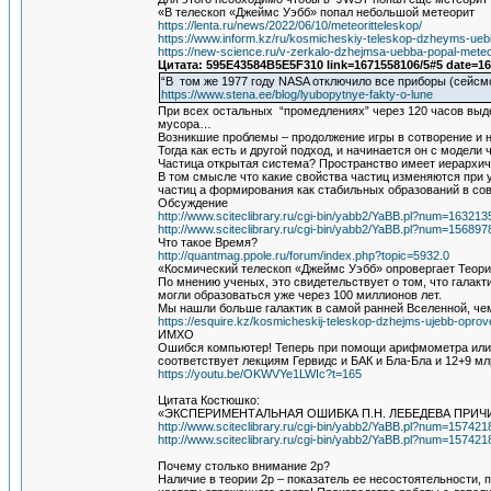
«В телескоп «Джеймс Уэбб» попал небольшой метеорит
https://lenta.ru/news/2022/06/10/meteoritteleskop/
https://www.inform.kz/ru/kosmicheskiy-teleskop-dzheyms-ue
https://new-science.ru/v-zerkalo-dzhejmsa-uebba-popal-meteor
Цитата: 595E43584B5E5F310 link=1671558106/5#5 date=1
“В том же 1977 году NASA отключило все приборы (сейсм
https://www.stena.ee/blog/lyubopytnye-fakty-o-lune
При всех остальных “промедлениях” через 120 часов выде
мусора…
Возникшие проблемы – продолжение игры в сотворение и на
Тогда как есть и другой подход, и начинается он с моде
Частица открытая система? Пространство имеет иерархич
В том смысле что какие свойства частиц изменяются при 
частиц а формирования как стабильных образований в со
Обсуждение
http://www.sciteclibrary.ru/cgi-bin/yabb2/YaBB.pl?num=16321
http://www.sciteclibrary.ru/cgi-bin/yabb2/YaBB.pl?num=15689
Что такое Время?
http://quantmag.ppole.ru/forum/index.php?topic=5932.0
«Космический телескоп «Джеймс Уэбб» опровергает Теор
По мнению ученых, это свидетельствует о том, что галак
могли образоваться уже через 100 миллионов лет.
Мы нашли больше галактик в самой ранней Вселенной, ч
https://esquire.kz/kosmicheskij-teleskop-dzhejms-ujebb-oprov
ИМХО
Ошибся компьютер! Теперь при помощи арифмометра или с
соответствует лекциям Гервидс и БАК и Бла-Бла и 12+9 м
https://youtu.be/OKWVYe1LWIc?t=165
Цитата Костюшко:
«ЭКСПЕРИМЕНТАЛЬНАЯ ОШИБКА П.Н. ЛЕБЕДЕВА ПРИ
http://www.sciteclibrary.ru/cgi-bin/yabb2/YaBB.pl?num=15742
http://www.sciteclibrary.ru/cgi-bin/yabb2/YaBB.pl?num=15742
Почему столько внимание 2р?
Наличие в теории 2р – показатель ее несостоятельности, 