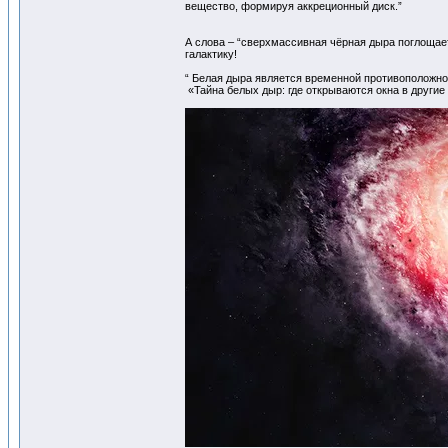
вещество, формируя аккреционный диск.”
А слова – “сверхмассивная чёрная дыра поглощае
галактику!
“ Белая дыра является временной противоположно
«Тайна белых дыр: где открываются окна в други