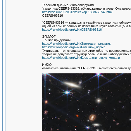
Телескоп Джеймс Уэбб обнаружил –
“галактика CEERS-93316, обнаруженная в июле. Она родил
https://ria.ru/20220812/teleskop-1808668747.html
CEERS-93316
“CEERS-93316 — кандидат в удалённые галактики, обнару
одной из самых ранних из известных науке галактик (она в
https://ru.wikipedia.org/wiki/CEERS-93316
ЭПИЛОГ
То, что придумали….
https://ru.wikipedia.org/wiki/Эволюция_галактик
https://ru.wikipedia.org/wiki/Большой_взрыв
“Учитывая, что потенциал при этом обратно пропорционале
теория не допускает структур больше ныне наблюдаемых.
https://ru.wikipedia.org/wiki/Космологические_модели
ИМХО
«Галактика, названная CEERS-93316, может быть самой д