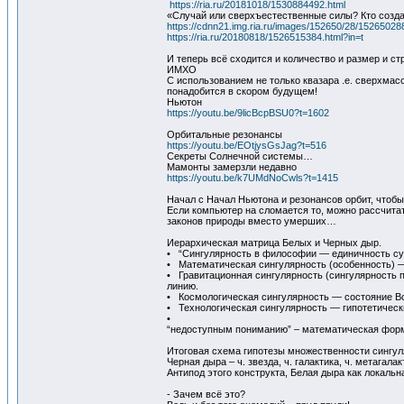
https://ria.ru/20181018/1530884492.html
«Случай или сверхъестественные силы? Кто созд
https://cdnn21.img.ria.ru/images/152650/28/15265
https://ria.ru/20180818/1526515384.html?in=t
И теперь всё сходится и количество и размер и ст
ИМХО
С использованием не только квазара .е. сверхма
понадобится в скором будущем!
Ньютон
https://youtu.be/9licBcpBSU0?t=1602
Орбитальные резонансы
https://youtu.be/EOtjysGsJag?t=516
Секреты Солнечной системы…
Мамонты замерзли недавно
https://youtu.be/k7UMdNoCwls?t=1415
Начал с Начал Ньютона и резонансов орбит, чтобы
Если компьютер на сломается то, можно рассчита
законов природы вместо умерших…
Иерархическая матрица Белых и Черных дыр.
• “Сингулярность в философии — единичность су
• Математическая сингулярность (особенность) —
• Гравитационная сингулярность (сингулярность 
линию.
• Космологическая сингулярность — состояние В
• Технологическая сингулярность — гипотетическ
•
“недоступным пониманию” – математическая форма
Итоговая схема гипотезы множественности сингул
Черная дыра – ч. звезда, ч. галактика, ч. метагалакт
Антипод этого конструкта, Белая дыра как локальная
- Зачем всё это?