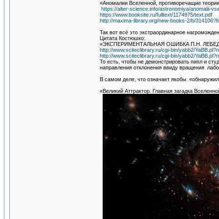
«Аномалии Вселенной, противоречащие теори
https://alter-science.info/astronomiya/anomalii-v
https://www.booksite.ru/fulltext/1174975/text.pdf
http://maxima-library.org/new-books-2/b/314106?
Так вот всё это экстраординарное нагроможден
Цитата Костюшко:
«ЭКСПЕРИМЕНТАЛЬНАЯ ОШИБКА П.Н. ЛЕБЕ
http://www.sciteclibrary.ru/cgi-bin/yabb2/YaBB.
http://www.sciteclibrary.ru/cgi-bin/yabb2/YaBB.
То есть, чтобы не демонстрировать пипл и ст
направления отклонения ввиду вращения лабор
В самом деле, что означает якобы «обнаружил 
«Великий Аттрактор. Главная загадка Вселенно