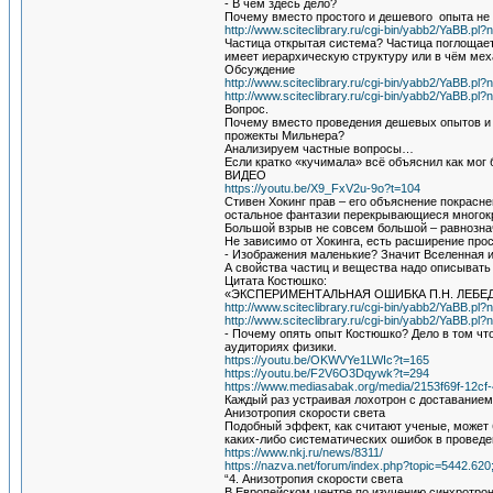
- В чём здесь дело?
Почему вместо простого и дешевого опыта не 
http://www.sciteclibrary.ru/cgi-bin/yabb2/YaBB.
Частица открытая система? Частица поглощает
имеет иерархическую структуру или в чём мех
Обсуждение
http://www.sciteclibrary.ru/cgi-bin/yabb2/YaBB.
http://www.sciteclibrary.ru/cgi-bin/yabb2/YaBB.
Вопрос.
Почему вместо проведения дешевых опытов и 
прожекты Мильнера?
Анализируем частные вопросы…
Если кратко «кучимала» всё объяснил как мог
ВИДЕО
https://youtu.be/X9_FxV2u-9o?t=104
Стивен Хокинг прав – его объяснение покрасне
остальное фантазии перекрывающиеся много
Большой взрыв не совсем большой – равнознач
Не зависимо от Хокинга, есть расширение пр
- Изображения маленькие? Значит Вселенная и
А свойства частиц и вещества надо описывать 
Цитата Костюшко:
«ЭКСПЕРИМЕНТАЛЬНАЯ ОШИБКА П.Н. ЛЕБЕ
http://www.sciteclibrary.ru/cgi-bin/yabb2/YaBB.
http://www.sciteclibrary.ru/cgi-bin/yabb2/YaBB.
- Почему опять опыт Костюшко? Дело в том что
аудиториях физики.
https://youtu.be/OKWVYe1LWIc?t=165
https://youtu.be/F2V6O3Dqywk?t=294
https://www.mediasabak.org/media/2153f69f-12c
Каждый раз устраивая лохотрон с доставанием
Анизотропия скорости света
Подобный эффект, как считают ученые, может
каких-либо систематических ошибок в проведе
https://www.nkj.ru/news/8311/
https://nazva.net/forum/index.php?topic=5442.62
“4. Анизотропия скорости света
В Европейском центре по изучению синхротрон