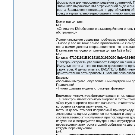
формализм для упрощения решения уравнений. Пе
Запишите выражение КМ в трёхмерной виде и вы п
света, Вращается и поглощает я другой частиц е
точку и удивительно верно математически описыв
Всего три цитаты:
№1
«Описание КМ обменного взаимодействия очень точ
абстракцию,»
Ясное изложение существа проблемы, теперь обо
- Разве у вас не тоже самое применительно к аме
но на самом деле на сокращения того что называ
В качестве наглядного примера цитата №2 и №3
№2
Цитата: 471011191B1C18181D191D290 link=161463
Электрон скорость увеличивает. Вопрос на скольк
Импульс фотона - это не только движение по пря
структуры. Я делал опыта с КАСАТЕЛЬНЫМ лучом.
действительно есть проблемы. Больше пока сказа
Выделю.
«больший импульс, обусловленный внутренним вр
Правильно!
«Нужно сделать модель структуры фотона»
Внимание, «структура фотона» входит в поглощае
Т.е. электрон имеет скрытую энергию и фотон то
«Скрытую энергию» принято называть неэлектромаг
которыми связаны излучения, но.
Фотон в целом это пакт излучаемый при переходу 
электрона на одном уровне, он поглощает и излуч
соответственно эти излучения при поглощении дру
излучение интегрируется внутренними структурами
перемещения электрона с одной орбитали на другу
каждом переизлучении.
№3