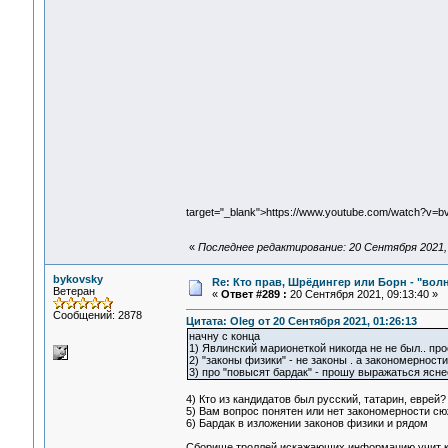
target="_blank">https://www.youtube.com/watch?v=
«
Последнее редактирование: 20 Сентября 2021, 
bykovsky
Re: Кто прав, Шрёдингер или Борн - "волна
Ветеран
«
Ответ #289 :
20 Сентября 2021, 09:13:40 »
Сообщений: 2878
Цитата: Oleg от 20 Сентября 2021, 01:26:13
начну с конца
1) Явлинский марионеткой никогда не не был.. пр
2) "законы физики" - не законы . а закономерности
3) про "повысят бардак" - прошу выражаться ясне
4) Кто из кандидатов был русский, татарин, еврей?
5) Вам вопрос понятен или нет закономерности сюж
6) Бардак в изложении законов физики и рядом
Сборище троллей искажающих информацию учит ка