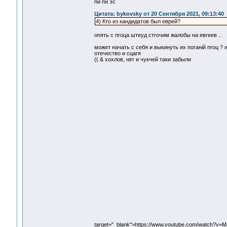
пи пи эс
Цитата: bykovsky от 20 Сентября 2021, 09:13:40
4) Кто из кандидатов был еврей?
опять с пrоца штеуд стrочим жалобы на евгеев ..
может начать с себя и выкинуть их поганiй пrоц ?
отечество и cцагя
(( & хохлов, нiгr и чукчей таки забыли
target="_blank">https://www.youtube.com/watch?v