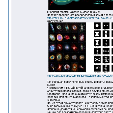
«Вариант формы Облака Хиллса (схема).
Подсчёт процентного распределения комет сделан
http://mir.k156.ru/astrasti/astrasti2.html?sa=
Обсуждение
http://galspace.spb.ru/phpBB2/viewtopic.php?p=220
Так обобщая перечисленные опыты и факты, наход
Вывод
4-континуум + ПО Эйнштейна чрезмерно сильное 
Отсутствию предсказания, даже в случае опыта Л
Коротаева, молчание о систематическом изменен
юрисдикцией опыта Маринова – экспериментально
Внимание!
Но, 2р будет присутствовать и в теории эфира пр
А, не только в 4континууме + ПО Эйнштейна, но 
Эфира не достаточно необходим открытый осцилля
Так как для адекватного описания действия света 