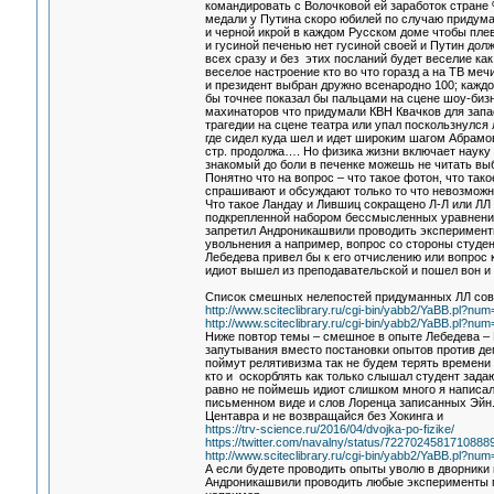
командировать с Волочковой ей заработок стране
медали у Путина скоро юбилей по случаю придума
и черной икрой в каждом Русском доме чтобы пле
и гусиной печенью нет гусиной своей и Путин до
всех сразу и без этих посланий будет веселие к
веселое настроение кто во что горазд а на ТВ ме
и президент выбран дружно всенародно 100; кажд
бы точнее показал бы пальцами на сцене шоу-бизн
махинаторов что придумали КВН Квачков для запас
трагедии на сцене театра или упал поскользнулся
где сидел куда шел и идет широким шагом Абрамов
стр. продолжа…. Но физика жизни включает науку 
знакомый до боли в печенке можешь не читать в
Понятно что на вопрос – что такое фотон, что так
спрашивают и обсуждают только то что невозможн
Что такое Ландау и Лившиц сокращено Л-Л или ЛЛ 
подкрепленной набором бессмысленных уравнени
запретил Андроникашвили проводить эксперименты
увольнения а например, вопрос со стороны студе
Лебедева привел бы к его отчислению или вопрос к
идиот вышел из преподавательской и пошел вон и 
Список смешных нелепостей придуманных ЛЛ совм
http://www.sciteclibrary.ru/cgi-bin/yabb2/YaBB.pl?n
http://www.sciteclibrary.ru/cgi-bin/yabb2/YaBB.pl?n
Ниже повтор темы – смешное в опыте Лебедева –
запутывания вместо постановки опытов против де
поймут релятивизма так не будем терять времени
кто и оскорблять как только слышал студент зада
равно не поймешь идиот слишком много я написа
письменном виде и слов Лоренца записанных Эйн. 
Центавра и не возвращайся без Хокинга и
https://trv-science.ru/2016/04/dvojka-po-fizike/
https://twitter.com/navalny/status/7227024581710888
http://www.sciteclibrary.ru/cgi-bin/yabb2/YaBB.pl?n
А если будете проводить опыты уволю в дворники
Андроникашвили проводить любые эксперименты п