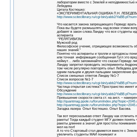
лаборатории вместе с Землей и неподвижностью н
Лебедева
Цитата Костюшко:
«ЭКСПЕРИМЕНТАЛЬНАЯ ОШИБКА П.Н. ЛЕБЕДЕ
http://www.sciteclibrary.ru/cgi-bin/yabb2/YaBB.pl?n
Что касается закона запрещающего Гервидс врать с
Пока вы будете размышлять над всеми этими воп
добавят в закон слова Ландау что все студенты и
аспиранта
“РЕЛЯТИВИЗМ
Мужской род
Философское учение, отрицающее возможность объ
наших знаний.”
Понятно что аспиранты и тролли и ортодоксы пон
или точная информация сообщенная Гугл это вред
неймут… либо запоминайте что сказал Гервидс л
Ландау запретил проводить эксперименты Андрон
том числе регулярно повторять опыт Лебедева д
одним пальцем и двумя пальцами закрепление фо
Список смешных ответов Ландау №1-7
Список вопросов №1-7
http://www.sciteclibrary.ru/cgi-bin/yabb2/YaBB.pl?n
Частица открытая система? Пространство имеет 
Обсуждение
http://www.sciteclibrary.ru/cgi-bin/yabb2/YaBB.pl?n
Превышение скорости света ст. на англ. – намере
http://quantmag.ppole.ru/forum/index.php?topic=20
http://quantmag.ppole.ru/forum/index.php?topic=20
Загадка лазера Опыт Костюшко. Опыт Басова.
Так вот пересказываю ответ Ландау как отличить
ракеты! Тогда каждый студент МГУ должен понять 
ракеты длиннее а значит для простоты понимания 
мел на пол!
А то что Стартовый стол движется вместе с Земле
увеличить студенты МАИ понимают и