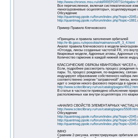
http://www.chronos.msu.ru/old/RREPORTS/zhigalov-har
Все перечисленное, включая систематическое изме
«многоуровневые осцилляторы», осциллирующие в
Обсуждение
http://quantmag.ppole.ru/forum/index.php?topic=20
http://quantmag.ppole.ru/forum/index.php?topic=18
Пример Правило Клечковского
«Принципы и правила заполнения орбиталей
http://e-lib.gasu.ru/eposobia/maimanova/R_3_4.html
Аналог правила Клечковского в модели многоуров
«Отсюда, линзы созданные частотой FR, это внутр
Кварковые модели, Адронные атомы, Адронные стр
Количество гармоник в каждой нижней линзе индуц
КЛАССИЧЕСКИЕ ОБРАЗЫ КВАНТОВЫХ ЧИСЕЛ n, l, 
Если, подробнее рассмотреть процесс рождения па
пары. То, процесс рождения, по-видимому, связа
индуцируют образование собственного набора лин
соответственно энергии “затравочной” линзы, мно
идет о энергии некого фазового перехода в одном
http://www.sciteclibrary.ru/rus/catalog/pages/4912.htm
В статье в частности приведено объяснение прир
расположенных как внутри осциллятора это кварки
«АНАЛИЗ СВОЙСТВ ЭЛЕМЕНТАРНЫХ ЧАСТИЦ 
http://www.sciteclibrary.ru/rus/catalog/pages/5508.htm
Обсуждение
http://quantmag.ppole.ru/forum/index.php?topic=20
http://quantmag.ppole.ru/forum/index.php?topic=20
http://quantmag.ppole.ru/forum/index.php?topic=2045.
IMHO
Сравним 2-рисунка. иллюстрирующих орбитали ато