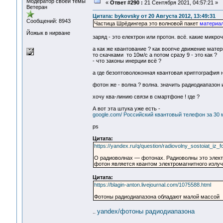
Модератор своей темы
«
Ответ #290 :
21 Сентября 2021, 04:57:21 »
Ветеран
Цитата: bykovsky от 20 Августа 2012, 13:49:31
Сообщений: 8943
Частица Шрёдингера это волновой пакет
материа
Йожык в нирване
заряд - это електрон или протон. всё. какие микро
а как же квантование ? как воопче движение матер
то скачками то 10м/c а потом сразу 9 - это как ?
- что законы инерции всё ?
а где безоптоволоконная квантовая криптография 
фотон же - волна ? волна. значить радиодиапазон 
хочу ква-линию связи в смартфоне ! где ?
А вот эта штука уже есть -
google.com/ Российский квантовый телефон за 30
ps
Цитата:
https://yandex.ru/q/question/radiovolny_sostoiat_i
О радиоволнах — фотонах. Радиоволны это элект
фотон является квантом электромагнитного излу
Цитата:
https://blagin-anton.livejournal.com/1075588.html
Фотоны радиодиапазона обладают малой массой
yandex/фотоны радиодиапазона
..