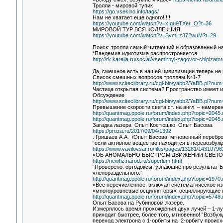
Тролли - мировой тупик
https://go.vsekino.info/tags/
Нам не хватает еще одного!!!!!
https://youtube.com/watch?v=xIgu9TXer_Q?t=36
МИРОВОЙ ТУР ВСЯ КОЛЛЕКЦИЯ
https://youtube.com/watch?v=SymLz372wuM?t=29
Поиск: тролли самый читающий и образованный на
“Пандемия идиотизма распростроняется…
http://rk.karelia.ru/social/vsemirnyj-zagovor-chipizato
Да, смешное есть в нашей цивилизации теперь не 
Список смешных вопросов троллям №1-7
http://www.sciteclibrary.ru/cgi-bin/yabb2/YaBB.pl?n
Частица открытая система? Пространство имеет 
Обсуждение
http://www.sciteclibrary.ru/cgi-bin/yabb2/YaBB.pl?n
Превышение скорости света ст. на англ. – намере
http://quantmag.ppole.ru/forum/index.php?topic=20
http://quantmag.ppole.ru/forum/index.php?topic=20
Загадка лазера Опыт Костюшко. Опыт Басова.
https://proza.ru/2017/09/04/1392
. Гришаев А.А. /Опыт Басова: мгновенный перебро
“если активное вещество находится в перевозбуж
https://www.vavilovsar.ru/files/pages/13281/14310796
«ОБ АНОМАЛЬНО БЫСТРОМ ДВИЖЕНИИ СВЕТО
https://newfiz.narod.ru/superlum.html
“Проверено: ортодоксы, узнающие про результат 
членораздельного.”
http://quantmag.ppole.ru/forum/index.php?topic=19
«Все перечисленное, включая систематическое изм
«многоуровневые осцилляторы», осциллирующие в
http://quantmag.ppole.ru/forum/index.php?topic=57
Опыт Басова на Рубиновом лазере.
Измерялось время прохождения двух лучей – 1-луч
приходит быстрее, более того, мгновенно! “Возбуж
переход электрона с 1-орбиты на 2-орбиту происх