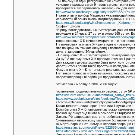
Так почему ни один peregoudovd не хочет рассчит
условие в каждом вагон 9 часов вагоны три на во
проверяется экспериментом казалось бы для мето
http://www.sciteclibrary.ru/cgi-bin/yabb2/YaBB.pl?n
Нужен опыт и прибор Маринова указывающий напра
«самолетный опыт» якобы подтвердивший СТО Эй
https://ru.wikipedia.org/wiki/Эксперимент_Хафеле_
—
Эффект Шноля
“В ряду последовательных гистограмм данная гис
периодом в 24 часа, 27 суток и около 365 суток.
http://www.mathnet.ru/php/archive.phtml?wshow=pap
(поясняю опыт Х-К точно измерил то что постоянн
Ну во-первых, в опыте Х-К речь идет о «реально»
что по крайним точкам синусоиды позволяет опре
делать запрещено Эйнштейном…
- Но ведь опыт Х – К зафиксировал замедление в
Да ну? А почему опыт Х-К проведен только 1 раз т
Дык каждому дураку должно быть понятно что гонят
давать чтобы понял такой простой и наглядный опы
Фокус в опыте Х – К не только с реальностью зам
Нет такой точности и быть не может, поскольку в
«Короткопериодные вариации продолжительности 
“от месяца к месяцу в 2001-2006 годах”
“изменения продолжительности земных суток 5Р о
https://studref.com/518129/matematika_himiya_fizik/ko
https://www.geokniga.org/sites/geokniga/files/inbox/52
chrome-extension://mhjfbmdgcfjbbpaeojofohoefgiehjai/
Какая точность если через 1 час или 1 сутки или 
Если бы опыт Х – К повторяли запуская самолеты 
поскольку синусоид много а самолеты стартуют п
Законы РФ запрещают врать потребителю но если 
Эйнштейна и еврейскому мальчику больному виру
«Смерть барона Ротшильда и «провал операции C
https://russian.rt.com/world/news/822836-bendzhamin
https://factcheck.kz/claim-checking/verdict/smert-baro
Две логики 1 надо быстрее прививаться даже банк