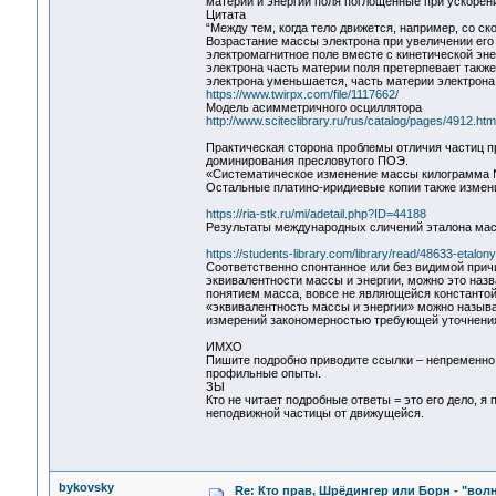
материи и энергии поля поглощенные при ускорени
Цитата
“Между тем, когда тело движется, например, со ск
Возрастание массы электрона при увеличении его 
электромагнитное поле вместе с кинетической эне
электрона часть материи поля претерпевает такж
электрона уменьшается, часть материи электрона 
https://www.twirpx.com/file/1117662/
Модель асимметричного осциллятора
http://www.sciteclibrary.ru/rus/catalog/pages/4912.htm
Практическая сторона проблемы отличия частиц п
доминирования пресловутого ПОЭ.
«Систематическое изменение массы килограмма № 12
Остальные платино-иридиевые копии также измени
https://ria-stk.ru/mi/adetail.php?ID=44188
Результаты международных сличений эталона ма
https://students-library.com/library/read/48633-etalony-
Соответственно спонтанное или без видимой при
эквивалентности массы и энергии, можно это наз
понятием масса, вовсе не являющейся константой
«эквивалентность массы и энергии» можно называ
измерений закономерностью требующей уточнения
ИМХО
Пишите подробно приводите ссылки – непременно 
профильные опыты.
ЗЫ
Кто не читает подробные ответы = это его дело, 
неподвижной частицы от движущейся.
bykovsky
Re: Кто прав, Шрёдингер или Борн - "волна