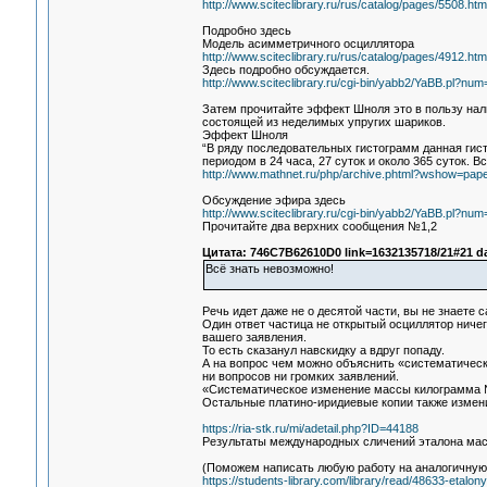
http://www.sciteclibrary.ru/rus/catalog/pages/5508.htm
Подробно здесь
Модель асимметричного осциллятора
http://www.sciteclibrary.ru/rus/catalog/pages/4912.htm
Здесь подробно обсуждается.
http://www.sciteclibrary.ru/cgi-bin/yabb2/YaBB.pl?n
Затем прочитайте эффект Шноля это в пользу нал
состоящей из неделимых упругих шариков.
Эффект Шноля
“В ряду последовательных гистограмм данная гис
периодом в 24 часа, 27 суток и около 365 суток.
http://www.mathnet.ru/php/archive.phtml?wshow=pap
Обсуждение эфира здесь
http://www.sciteclibrary.ru/cgi-bin/yabb2/YaBB.pl?n
Прочитайте два верхних сообщения №1,2
Цитата: 746C7B62610D0 link=1632135718/21#21 d
Всё знать невозможно!
Речь идет даже не о десятой части, вы не знаете
Один ответ частица не открытый осциллятор ничег
вашего заявления.
То есть сказанул навскидку а вдруг попаду.
А на вопрос чем можно объяснить «систематическ
ни вопросов ни громких заявлений.
«Систематическое изменение массы килограмма № 12
Остальные платино-иридиевые копии также измени
https://ria-stk.ru/mi/adetail.php?ID=44188
Результаты международных сличений эталона ма
(Поможем написать любую работу на аналогичную
https://students-library.com/library/read/48633-etalony-