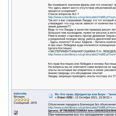
Вы понимаете значение фразы или что означает 
Что здесь имеет место отсутствие объективной р
процессе ускорения?
Список вопросов №1-7
http://www.sciteclibrary.ru/cgi-bin/yabb2/YaBB.pl?n
Так вот я вас спрашиваю Ландау это тот который н
утверждает что ход часов зависит от количества 
линия длиннее??
Ведь то что Ландау в качестве примера рисует ле
большую чем космодром, нужен не рисунок а мето
Ракета может стартовать против движения Земли 
усредненной позиции звезд, работа двигателей мож
- Здесь понятно? И опыт Хафеле – Китинга поняте
А про опыт Лебедева куда отклонится освещенное
Цитата Костюшко:
«ЭКСПЕРИМЕНТАЛЬНАЯ ОШИБКА П.Н. ЛЕБЕДЕ
http://www.sciteclibrary.ru/cgi-bin/yabb2/YaBB.pl?n
Кто прав Костюшко или Лебедев и почему Костюшк
На вопросы вы не отвечаете сами вопросов не зад
опыты на которые вы опираетесь в своих умозакл
Анализ природы это обсуждение опытов!
Ландау запрещал проводить опыты поэтому его ТП 
bykovsky
Re: Кто прав, Шрёдингер или Борн - "волна
Ветеран
«
Ответ #292 :
13 Октября 2021, 19:36:52 »
Сообщений: 2878
Объяснение парадокса Близнецов без объяснения 
http://www.sciteclibrary.ru/cgi-bin/yabb2/YaBB.pl?
Цитата: 5F78636E6570390A0 link=1565463324/364
При перемещении все это запаздывание совсем за