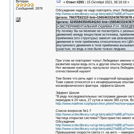
Ветеран
«
Ответ #293 :
15 Октября 2021, 06:18:18 »
Сообщений: 2878
Обсуждение надо не надо повторять опыт Лебеде
http://www.sciteclibrary.ru/cgi-bin/yabb2/YaBB.pl?
Цитата: 76637E62110 link=1565463324/3678#3678 
Цитата: 424558435045442A0 link=1565463324/367
«ЭКСПЕРИМЕНТАЛЬНАЯ ОШИБКА П.Н. ЛЕБЕД
Ну почему бы на явление не посмотреть с разных 
движения) между веществом источника, приёмника
приёмника (его структуры) зависит как реагирова
движения в теле приёмника относительно его ЦМ
внутреннего движения в теле приёмника вызывает
ушастые, но ведь и они были только людьми.. .
При этом не повторяют «опыт Лебедева» именно п
развитию науки ведь есть и другие опыты пример
Нет желания повторить «результат опыта Лебедев
отечественной науки»!
Тем более что речь идет о стандартной процедур
Тоже самое относится и к незавершенным опытам 
космофизического фактора эффекта Шноля.
Эффект Шноля
“В ряду последовательных гистограмм данная гис
периодом в 24 часа, 27 суток и около 365 суток.
http://www.mathnet.ru/php/archive.phtml?wshow=pap
Список вопросов №1-7
http://www.sciteclibrary.ru/cgi-bin/yabb2/YaBB.pl?n
Частица открытая система? Пространство имеет 
Обсуждение
http://www.sciteclibrary.ru/cgi-bin/yabb2/YaBB.pl?n
http://www.sciteclibrary.ru/cgi-bin/yabb2/YaBB.pl?n
Превышение скорости света ст. на англ. – намере