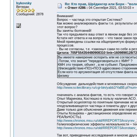
bykovsky
Re: Кто прав, Шрёдингер или Борн - "волна
Ветеран
«
Ответ #286 :
04 Сентября 2021, 03:53:03 »
Сообщений: 2878
Внимание!
Вопрос – частица это открытая Система?
Как можно анализировать факты т.е. результаты о
этот вопрос?
Вы заняты болтовней!
Так что предъявите ваш ответ в явном виде без э
Кстати нет ответа и на вопрос – что такое закон п
Мной приведены ссылки на общепринятую формули
процессов.
- Вы не согласны, т.е. «законы» сами по себе а р
Цитата: 705F554354480908310 link=1609898128/7
Вы имеете намерение оспорить или не согласитьс
.Потом, что значит "передоговориться с КМН" ?
КМН это теория, объект , а не субъект. Предложе
(близкодействие+ПО)=ПОЭ адресовано сторонник
Если кого-то аргументация об отсутствии факта н
физику
Обсуждение дальнодействия и мгновенных скорос
http://www.sciteclibrary.ru/cgi-bin/yabb2/YaBB.pl?n
«начинать с анализа фактов, то есть что говорит о
Опыт Маринова, Костюшко в пользу наличия АСО.
Открытый осциллятор по понятным причинам не мо
«подталкивающего» частицы и планеты друг к друг
Даже только для объяснения движения или переме
Опыты Козырева – дистанционное определение 
РЕАЛЬНОСТЬ1
http://www.chronos.msu.ru/old/RREPORTS/kozyrev_
Гелиогеофизические эффекты нелокальности – те
http://www.chronos.msu.ru/old/RREPORTS/korotaev_e
Так вот, приведенные исследования и многие други