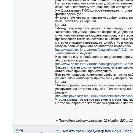
Не так как написано а по-своему, обратим вниман
отменяет ? необходимость вакцинации или фейк с
Х – К доказывает ПОЭ которое утверждает что ник
физика здесь где?
Физика в том что релятивистские эффекты реальн
изменяется при ускорении.
Цитата
“Между тем, когда тело движется, например, со ск
электрона при увеличении его скорости (и одновр
кинетической энергией отдает электрону и матери
претерпевает также качественные изменения и пр
материи электрона превращается обратно в материю
Модель асимметричного осциллятора показывающа
http://www.sciteclibrary.ru/rus/catalog/pages/4912.htm
Дополнительно выделю.
Изменение внутренней энергии осциллятора при у
абсолютной скорости.
http://www.sciteclibrary.ru/rus/catalog/pages/4912.htm
Закрыв глаза на физику можно получить примерны
объяснения причины происходящего!
Все те же процессы изменения свойств частиц на
отношению к коллайдеру при той же суммарной эн
Цитата
“Таким образом, энергия антипротонов в ускорит
ускорителе на встречных пучках. Только тогда о
реакций.
http://nuclphys.sinp.msu.ru/experiment/kinematics/in
Что доказывает реальное изменение массы частиц 
Но тролль спросит а что такое ускоритель а что та
«
Последнее редактирование: 02 Ноября 2024, 12
Oleg
Re: Кто прав, Шрёдингер или Борн - "волна