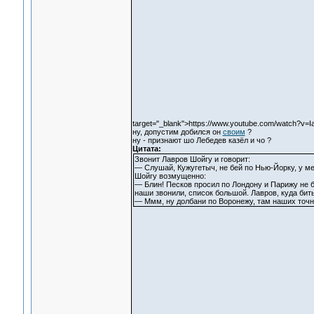
target="_blank">https://www.youtube.com/watch?v=
ну, допустим добился он
своим
?
ну - признают шо Лебедев казёл и чо ?
Цитата:
Звонит Лавров Шойгу и говорит:
— Слушай, Кужугетыч, не бей по Нью-Йорку, у ме
Шойгу возмущенно:
— Блин! Песков просил по Лондону и Парижу не б
наши звонили, список большой. Лавров, куда бить
— Ммм, ну долбани по Воронежу, там наших точно