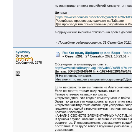
ну или пргидется пока госсийский калькулятог пол
Цитата:
https://www.vedomosti.ru/technology/articles/2021/03
Российские процессоры сделают на Тайване
Для производства отечественных разработок в Р
а буржуинские тырнеты отложить на время до поя
«
Последнее редактирование: 21 Сентября 2021, 
bykovsky
Re: Кто прав, Шрёдингер или Борн - "волна
Ветеран
«
Ответ #291 :
27 Сентября 2021, 16:23:51 »
Сообщений: 2878
Обсуждаем и анализируем опыты.
http://www.sciteclibrary.ru/cgi-bin/yabb2/YaBB.pl?n
Цитата: 5D45524B48240 link=1627442029/145#145
Я Не являюсь физиком.
Что значит по вашему открытый осциллятор? Дайт
Если не физик то зачем пишите на Альтернативно
Если не знаете, то вам надо читать статьи.
Теперь отвечаю на ваши вопросы.
Открытая дверь это когда в комнату можно войти.
Закрытая дверь это когда комната герметично заку
Открытая частица тоже самое, при ускорении эне
градиент и с одной стороны внутрь частицы попад
Краткое изложение.
«АНАЛИЗ СВОЙСТВ ЭЛЕМЕНТАРНЫХ ЧАСТИЦ 
В данном случае, наличие и величина сегмента см
осциллятор. И следовательно, суммарному воздейс
состояния. Или грубо говоря пружинка указывающ
ускоряющих.