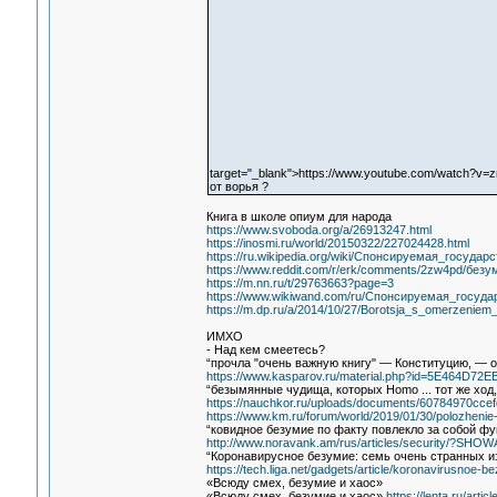
target="_blank">https://www.youtube.com/watch?v=
от ворья ?
Книга в школе опиум для народа
https://www.svoboda.org/a/26913247.html
https://inosmi.ru/world/20150322/227024428.html
https://ru.wikipedia.org/wiki/Спонсируемая_госуда
https://www.reddit.com/r/erk/comments/2zw4pd/без
https://m.nn.ru/t/29763663?page=3
https://www.wikiwand.com/ru/Спонсируемая_госуд
https://m.dp.ru/a/2014/10/27/Borotsja_s_omerzeniem
ИМХО
- Над кем смеетесь?
“прочла "очень важную книгу" — Конституцию, — он
https://www.kasparov.ru/material.php?id=5E464D72
“безымянные чудища, которых Homo ... тот же ход,
https://nauchkor.ru/uploads/documents/60784970cce
https://www.km.ru/forum/world/2019/01/30/polozhen
“ковидное безумие по факту повлекло за собой фу
http://www.noravank.am/rus/articles/security/?SHO
“Коронавирусное безумие: семь очень странных и
https://tech.liga.net/gadgets/article/koronavirusnoe
«Всюду смех, безумие и хаос»
«Всюду смех, безумие и хаос»
https://lenta.ru/artic