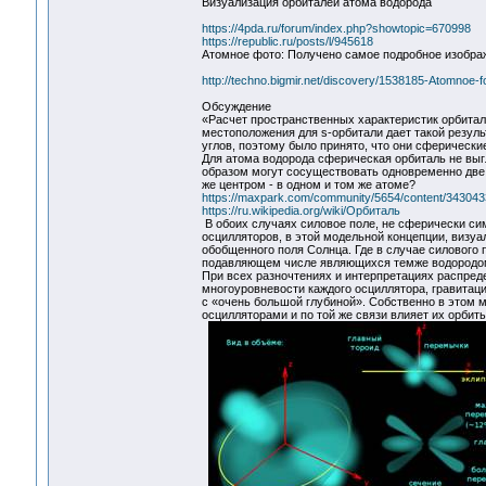
Визуализация орбиталей атома водорода
https://4pda.ru/forum/index.php?showtopic=670998
https://republic.ru/posts/l/945618
Атомное фото: Получено самое подробное изобра
http://techno.bigmir.net/discovery/1538185-Atomnoe
Обсуждение
«Расчет пространственных характеристик орбитале
местоположения для s-орбитали дает такой результ
углов, поэтому было принято, что они сферически
Для атома водорода сферическая орбиталь не выгл
образом могут сосуществовать одновременно две о
же центром - в одном и том же атоме?
https://maxpark.com/community/5654/content/343043
https://ru.wikipedia.org/wiki/Орбиталь
В обоих случаях силовое поле, не сферически си
осцилляторов, в этой модельной концепции, визуа
обобщенного поля Солнца. Где в случае силового
подавляющем числе являющихся темже водородом 
При всех разночтениях и интерпретациях распреде
многоуровневости каждого осциллятора, гравитац
с «очень большой глубиной». Собственно в этом м
осцилляторами и по той же связи влияет их орбиты