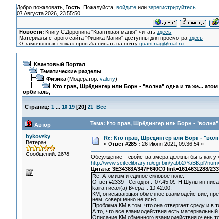
Добро пожаловать,
Гость
. Пожалуйста,
войдите
или
зарегистрируйтесь
.
07 Августа 2026, 23:55:50
Новости:
Книгу С.Доронина "Квантовая магия" читать
здесь
Материалы старого сайта "Физика Магии" доступны для просмотра
здесь
О замеченных глюках просьба писать на почту
quantmag@mail.ru
Квантовый Портал
Тематические разделы
Физика
(Модератор:
valeriy
)
Кто прав, Шрёдингер или Борн - "волна" одна и та же... атом
орбиталь,
Страниц:
1
...
18
19
[
20
]
21
Все
Тема: Кто прав, Шрёдингер или Борн - "волна" 
Автор
bykovsky
Re: Кто прав, Шрёдингер или Борн - "волна
Ветеран
«
Ответ #285 :
26 Июня 2021, 09:36:54 »
Сообщений: 2878
Обсуждение – свойства амера должны быть как у 
http://www.sciteclibrary.ru/cgi-bin/yabb2/YaBB.pl?
Цитата: 3E34383A347F640C0 link=1614631288/233
Re: Атомизм и единое силовое поле.
Ответ #2339 - Сегодня :: 07:45:09 Н.Шульгин писал
kaira писал(а) Вчера :: 10:42:00:
КМ, описывающая обменное взаимодействие, прете
нем, совершенно не ясно.
Проблема КМ в том, что она отвергает среду и в 
А то, что все взаимодействия есть материальный 
Описание КМ обменного взаимодействия очень точн