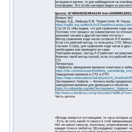
мчащемся вагоне, то для наблюдателя на платфор
платформе. Это особо наглядно видно из рассмот
Цитата: 4C4B564D5E4B4A240 link=1609898128/61
Вопрос №2
Ландау Л.Д., Лифшиц Е.М. Теория поля. М. Наука,
https://radfiz.org.ua/files/k2/s3/TeopMex/Landau,Lifsh
Стр.19-21 «Мы видим, что для сравнения хода час
Поэтому этот процесс не симметричен по отноше
разными часами в другой системе отсчета.»
Метод сравнения хода часов согласно Л-Л можно 
Если это рабочий метод, то пользуясь СТО Эйншт
случаях 3 (три), для сравнения хода часов в дву
необходима или приведите ее сами.
Повторяю вопрос, метод Л-Л работает на практик
Конечно такой метод глупый, если это рабочий мет
СО.
Литература
«Эффекты замедления времени отмечены в лабо
https://sfiz.ru/news/experim/effekty_zamedlenija_vre
Замедление времени в СТО и ОТО
https://mipt.ru/education/chair/physics/S_I/method/VR
Эксперимент Хафеле — Китинга якобы продемонс
замедления времени для движущихся объектов.
https://ru.wikipedia.org/wiki/Эксперимент_Хафеле_
http://www.sciteclibrary.ru/cgi-bin/yabb2/YaBB.pl?n
Часть цитаты
«Всегда окажутся отстающими, те часы которые с
- Есть ли хоть какой-то смысл в этой завершающ
Нет ни какого смысла, поскольку, штрихованная 
каждая точка в любой их 3Д координат содержит ча
И единственным способом вмешаться в математич