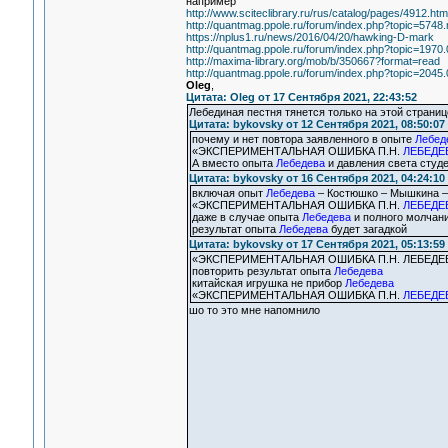
например
http://www.sciteclibrary.ru/rus/catalog/pages/4912.htm
http://quantmag.ppole.ru/forum/index.php?topic=57
https://nplus1.ru/news/2016/04/20/hawking-D-mark
http://quantmag.ppole.ru/forum/index.php?topic=1970.0
http://maxima-library.org/mob/b/350667?format=read
http://quantmag.ppole.ru/forum/index.php?topic=2045.0
Oleg
,
Цитата: Oleg от 17 Сентября 2021, 22:43:52
Лебединая пестня тянется только на этой странице
Цитата: bykovsky от 12 Сентября 2021, 08:50:07
почему и нет повтора заявленного в опыте
Лебед
«ЭКСПЕРИМЕНТАЛЬНАЯ ОШИБКА П.Н.
ЛЕБЕДЕ
А вместо опыта
Лебедева
и давления света студ
Цитата: bykovsky от 16 Сентября 2021, 04:24:10
включая опыт
Лебедева
– Костюшко – Мышкина –
«ЭКСПЕРИМЕНТАЛЬНАЯ ОШИБКА П.Н.
ЛЕБЕДЕ
даже в случае опыта
Лебедева
и полного молчан
результат опыта
Лебедева
будет загадкой
Цитата: bykovsky от 17 Сентября 2021, 05:13:59
«ЭКСПЕРИМЕНТАЛЬНАЯ ОШИБКА П.Н. ЛЕБЕДЕ
повторить результат опыта
Лебедева
китайская игрушка не прибор
Лебедева
«ЭКСПЕРИМЕНТАЛЬНАЯ ОШИБКА П.Н.
ЛЕБЕДЕ
шо то это мне напомнило