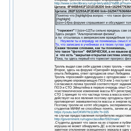
http://www.sciteclibrary.ru/cgi-bin/yabb2/YaBB.pl?n
Цитата: 4F445B441F1D1D1B2D0 link=1629477636/
Цитата: 282F32293A2F2E400 link=1629477636/66
Понятно что [highlight]на вопрос – что такое фотон
[/highlight]
[size=14]на форуме спрашивают и обсуждают тольк
"горизонт" !
[size=12]Ты сильно вредишь сам се
Здесь раздел "Альтернативная физика",
а ты отсылаешь к американским враждебным гугл
Неужели ты и вправду не понимаешь смысл э
То, что записано в учебниках и в твоих гуглах зде
Скажи твоими словами, как ты понимаешь,
что такое "фотон" ФИЗИЧЕСКИ, а не языком 
и что есть "закрытая-открытая система электр
Пока, ты здесь первый кто тормозит прогресс физи
Тролль выдал сам себя удалив слово тролль – ко
Второе, здесь на форуме «Григорий» ведущий ана
опыта Лебедева, ответ ортодоксов опыт Лебедева
Тролль «прохожий» единодушен с ортодоксами – «о
циркуляцию опровергающую ПОЭ или 1-постулат С
Согласимся логика троллей соответствует задани
ПОЭ и СТО Эйнштейна в первую очередь опыт Сте
«систематическое изменение массы КГ» регистри
СТО 1 принцип то что частица точка а масса конс
действует на все явления поэтому ортодоксы про
противоречит эквивалентности массы и энергии 
Поэтому тролли не хотят обсуждать эксперименты!
студентов МИФИ не способных понять, зачем их д
https://youtu.be/OKWVYe1LWIc?t=165
«в случае предоставления потребителю недостов
http://government.ru/rugovclassifier/592/main/
.Студенты думают что закон на их стороне и публ
игрушка не может обнаружить ДС а если может то
заветное отклонение освещенного зеркала в одну