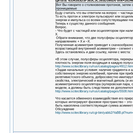
Цитата: 6334353D3F383C3C393D390D0 link=16146
Вот Вы говорите о столкновении протонов, затем
проницаемые
Буду считать что вы ответили на вопрос – частиц
То есть протон и электрон пульсируют или осцил
энергии и импульса со всеми сопутствующими «н
Теперь к существу данного сообщения.
Вопрос.
- Что будет с частицей или осциллятором при нал
Х.
Обрати внимание, что две полусферы осциллятора
направлениях + Х и –Х.
Полученная асимметрия приводит к скачкообразно
возрастающей внутренней асимметрии – сегмент 
Здесь остановлюсь и дам ссылку, начни с места:
«В этом случае, полусферы осциллятора, перекры
плотность энергии поля входящая в каждую полусф
http://www.sciteclibrary.ru/rus/catalog/pages/4912.htm
«Задав начальные условия: наличие градиента и 
собственную энергию колебаний, причем при при
релятивистского объекта, добросовестно имитир
свойства, электрический и магнитный диполь (и и
асимметричного осциллятора (куперовская пара, с
модели, а должны быть следствием ее дополнител
http://www.sciteclibrary.ru/rus/catalog/pages/5508.htm
Что касается обменного взаимодействия его приро
которых интегрируют фазовое пространство – это 
быть накоплена соответствующая сумма асимметри
Обсуждение
http://www.sciteclibrary.ru/cgi-bin/yabb2/YaBB.pl?n