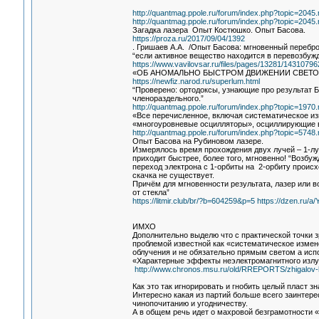
http://quantmag.ppole.ru/forum/index.php?topic=20
http://quantmag.ppole.ru/forum/index.php?topic=20
Загадка лазера Опыт Костюшко. Опыт Басова.
https://proza.ru/2017/09/04/1392
. Гришаев А.А. /Опыт Басова: мгновенный перебро
“если активное вещество находится в перевозбуж
https://www.vavilovsar.ru/files/pages/13281/14310796
«ОБ АНОМАЛЬНО БЫСТРОМ ДВИЖЕНИИ СВЕТО
https://newfiz.narod.ru/superlum.html
“Проверено: ортодоксы, узнающие про результат 
членораздельного.”
http://quantmag.ppole.ru/forum/index.php?topic=19
«Все перечисленное, включая систематическое изм
«многоуровневые осцилляторы», осциллирующие в
http://quantmag.ppole.ru/forum/index.php?topic=57
Опыт Басова на Рубиновом лазере.
Измерялось время прохождения двух лучей – 1-луч
приходит быстрее, более того, мгновенно! “Возбуж
переход электрона с 1-орбиты на 2-орбиту происх
скачка не существует.
Причём для мгновенности результата, лазер или 
от стекла”
https://litmir.club/br/?b=604259&p=5
https://dzen.ru
ИМХО
Дополнительно выделю что с практической точки 
проблемой известной как «систематическое измен
облучения и не обязательно прямым светом а исп
«Характерные эффекты неэлектромагнитного изл
http://www.chronos.msu.ru/old/RREPORTS/zhigalov-ha
Как это так игнорировать и гнобить целый пласт з
Интересно какая из партий больше всего заинтер
чинопочитанию и угодничеству.
А в общем речь идет о махровой безграмотности 