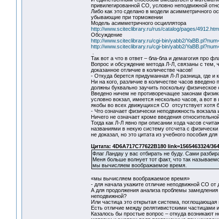
привилегированной СО, условно неподвижной отно
Либо как это сделано в модели асимметричного о
убывающие при торможении
Модель асимметричного осциллятора
http://www.sciteclibrary.ru/rus/catalog/pages/4912.htm
Обсуждение
http://www.sciteclibrary.ru/cgi-bin/yabb2/YaBB.pl?n
http://www.sciteclibrary.ru/cgi-bin/yabb2/YaBB.pl?n
.
Так вот а что в ответ – бла-бла и демагогия про фла
Вопрос и обсуждение метода Л-Л, связаны с тем,
доказанное отличие в количестве часов!
- Откуда берется придуманная Л-Л разница, где и
Ни на кого, различие в количестве часов введено 
должны буквально заучить поскольку физическое 
Введено ничем не противоречащее законам физики
условно вокзал, имеется несколько часов, а вот 
якобы во всех движущихся СО отсутствует хотя б
- Что означает физически неподвижность вокзала 
Ничего не означает кроме введения относительно
Тогда как Л-Л явно при описании хода часов счи
названиями в некую систему отсчета с физически
не доказал, но это цитата из учебного пособия дл
Цитата: 4D6A717C77622B180 link=1565463324/36
Флаг Ландау у вас отбирать не буду. Сами разбир
Меня больше волнует тот факт, что так называем
мы вычисляем воображаемое время.
«мы вычисляем воображаемое время»
- для начала укажите отличие неподвижной СО от
А для продолжения анализа проблемы замедления х
неподвижной?
Или частица это открытая система, поглощающая
Есть отличие между релятивистскими частицами 
Казалось бы простые вопрос – откуда возникают н