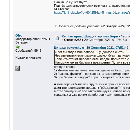
скачка не существует.
Причём для мгновенности результата, лазер или 
от стекла”
https://litmir.club/br/?b=604259&p=5
https://dzen.ru
«
Последнее редактирование: 02 Ноября 2024, 12
Oleg
Re: Кто прав, Шрёдингер или Борн - "волна
Модератор своей темы
«
Ответ #288 :
20 Сентября 2021, 01:26:13 »
Ветеран
Цитата: bykovsky от 19 Сентября 2021, 07:51:49
Сообщений: 8943
Олег ты задал мне вопрос – ну, доказал и что?
Что изменится если законы физики будут записан
Йожык в нирване
Тебе что станет веселее если бардак повысят в 2-
Напомню как выбирали в президенты Путина все 
начну с конца
1) Явлинский марионеткой никогда не не был.. пр
2) "законы физики" - не законы . а закономерности
3) про "повысят бардак" - прошу выражаться яснее
А моя версия была из Стругацких и прочих просвет
дают (непреодолимо мешают) "обезьянкам" (по тер
в стае "вождизьм" все открытия идут сначала на
коварных а уже потом на обогрев халуп рядовых 