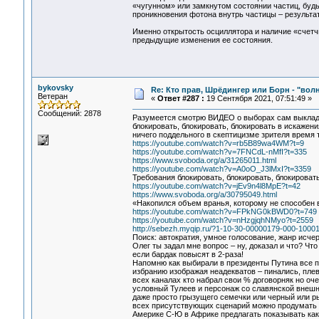
«чугунном» или замкнутом состоянии частиц, будь
проникновения фотона внутрь частицы – результат
Именно открытость осциллятора и наличие «счетч
предыдущие изменения ее состояния.
bykovsky
Re: Кто прав, Шрёдингер или Борн - "волна
Ветеран
«
Ответ #287 :
19 Сентября 2021, 07:51:49 »
Сообщений: 2878
Разумеется смотрю ВИДЕО о выборах сам выклады
блокировать, блокировать, блокировать в искажен
ничего поддельного в скептицизме зрителя время 
https://youtube.com/watch?v=rb5B89wa4WM?t=9
https://youtube.com/watch?v=7FNCdL-nMfI?t=335
https://www.svoboda.org/a/31265011.html
https://youtube.com/watch?v=A0oO_J3lMxI?t=3359
Требования блокировать, блокировать, блокировать
https://youtube.com/watch?v=jEv9n4l8MpE?t=42
https://www.svoboda.org/a/30795049.html
«Накопился объем вранья, которому не способен 
https://youtube.com/watch?v=FPkNG0kBWD0?t=749
https://youtube.com/watch?v=nHzgjqhNMyo?t=2559
http://sebezh.myqip.ru/?1-10-30-00000179-000-10001
Поиск: автократия, умное голосование, жанр исче
Олег ты задал мне вопрос – ну, доказал и что? Чт
если бардак повысят в 2-раза!
Напомню как выбирали в президенты Путина все п
избранию изображая неадекватов – пинались, пле
всех каналах кто набрал свои % договорняк но оч
условный Тулеев и персонаж со славянской внешно
даже просто грызущего семечки или черный или р
всех присутствующих сценарий можно продумать т
Америке С-Ю в Африке предлагать показывать как 