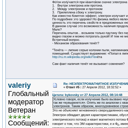
Фотон излучается при квантовом скачке электрона 
1. Внутри электрона или протона.
2. Между электроном и протоном
3. Прилеплена сбоку к электрону.
Как известно Комптон эффект, электрон излучает и
По подробнее это здорово! Но физика любого явле
ценность это перечень свойств в предложенных ею
В данном случае это возможность наличия продоль
Мало?
Перечень опытов... возьмем только паутину без па
видно глазом и можно потрогать рукой! И тем не м
Встречный вопрос.
- Механизм образования тенёт?
"Тенёта — липкие серые колонии пыли, напоминающ
помещений. Существует выражение: «Попал в лип
http://ru.m.wikipedia.org/wiki/Тен
ёта
Сам факт наличия тенёт не вызывает сомнения?
valeriy
Re: НЕЭЛЕКТРОМАГНИТНОЕ ИЗЛУЧЕНИЕ
«
Ответ #5 :
27 Апреля 2012, 18:32:52 »
Глобальный
Цитата: bykovsky от 27 Апреля 2012, 08:14:48
Условно говоря, если излучение было вызвано «к
модератор
так же «кувыркнется». Опять же по аналогии с к
электронов. Таким образом, многоуровневое стро
Ветеран
Это не объясняет мгновенного сверхудаленного ка
Электрон обладает двумя характеристиками, обусл
электрического потока) и квант магнитного потока 
Сообщений:
говорит о том, что ЭМ характеристики, е и Ф
, име
0