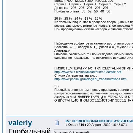
MgSO4, 400 MgCO3,300 K2CO3, 200
Серия 1 Серия 2 Серия 1 Серия 1 Серия 2
До опыта 207 207 207 207 207
Прибавка опыта 55 52 50 40 30
26 % 25 % 24 % 19 % 13 %
Из таблицы видно, что в процессе проращивания 
результаты можно интерпретировать как переход 
При проращивании семян клевера и ячменя отмече
Наблюдение эффектов искажения изотопного соотн
Волкович А.Г., Говорун А.П., Гуляев А.А., Жуков С.В
Аннотация
Описаны эксперименты по исследованию мощного э
однозначно показывают на искажение исходного из
НИЗКОТЕМПЕРАТУРНАЯ ТРАНСМУТАЦИЯ ХИМИ
http://www.skif.biz/download/pub/4/0/sintez.pdf
Список Литературы на англ.
http://www.papimi.gr/biological_transmutations.htm
ЗЫ
Просьба к оппонентам, прошу приводить ссылки и ц
конкретно связанные с излучением звезд из реаль
Академик М.М. ЛАВРЕНТЬЕВ, И.А. ЕГАНОВА, М.К.
О ДИСТАНЦИОННОМ ВОЗДЕЙСТВИИ ЗВЕЗД НА
valeriy
Re: НЕЭЛЕКТРОМАГНИТНОЕ ИЗЛУЧЕНИЕ
«
Ответ #10 :
29 Апреля 2012, 16:48:07 »
Глобальный
Уважаемый Быковский,