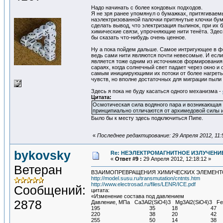
Надо начинать с более кондовых подходов.
Я не зря ранее упомянул о бумажках, притягиваем
наэлектризованной палочки притянутые клочки бу
сделать вывод, что электризация пылинок, при их
химические связи, упрочняющие нити тенёта. Здес
бы сказать что-нибудь очень ценное.
Ну а пока пойдем дальше. Самое интригующее в фо
ведь сами нити являются почти невесомые. И если 
является тоже одним из источников формирования
сараях, когда солнечный свет падает через окно 
самым инициирующими их потоки от более нагреты
чувств, но вполне достаточных для миграции пыли -
Здесь я пока не буду касаться одного механизма -
Цитата:
Осмотическая сила водяного пара и возникающая 
принципиально отличаются от архимедовой силы 
Было бы к месту здесь подключиться Пипе.
«
Последнее редактирование: 29 Апреля 2012, 11:5
bykovsky
Re: НЕЭЛЕКТРОМАГНИТНОЕ ИЗЛУЧЕНИЕ
«
Ответ #9 :
29 Апреля 2012, 12:18:12 »
Ветеран
ВЗАИМОПРЕВРАЩЕНИЯ ХИМИЧЕСКИХ ЭЛЕМЕНТ
http://model.susu.ru/transmutation/cntnts.htm
http://www.electrosad.ru/files/LENR/ICE.pdf
Сообщений:
цитата:
«Изменение состава под давлением
2878
Давление, МПа Ca3Al2(SiO4)3 Mg3Al2(SiO4)3 Fe
195 35 18 47
220 38 20 42
255 50 14 38