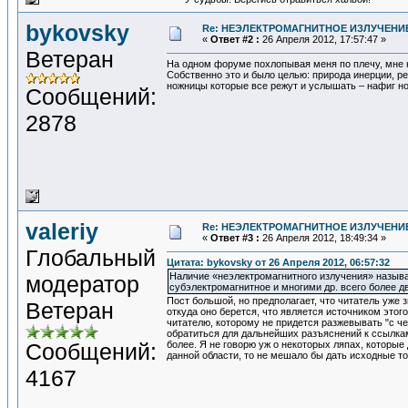
bykovsky
Re: НЕЭЛЕКТРОМАГНИТНОЕ ИЗЛУЧЕНИЕ
«
Ответ #2 :
26 Апреля 2012, 17:57:47 »
Ветеран
На одном форуме похлопывая меня по плечу, мне н
Собственно это и было целью: природа инерции, р
ножницы которые все режут и услышать – нафиг но
Сообщений:
2878
valeriy
Re: НЕЭЛЕКТРОМАГНИТНОЕ ИЗЛУЧЕНИЕ
«
Ответ #3 :
26 Апреля 2012, 18:49:34 »
Глобальный
Цитата: bykovsky от 26 Апреля 2012, 06:57:32
Наличие «неэлектромагнитного излучения» называ
модератор
субэлектромагнитное и многими др. всего более д
Пост большой, но предполагает, что читатель уже з
Ветеран
откуда оно берется, что является источником этог
читателю, которому не придется разжевывать "с ч
обратиться для дальнейших разъяснений к ссылкам
Сообщений:
более. Я не говорю уж о некоторых ляпах, которые
данной области, то не мешало бы дать исходные то
4167