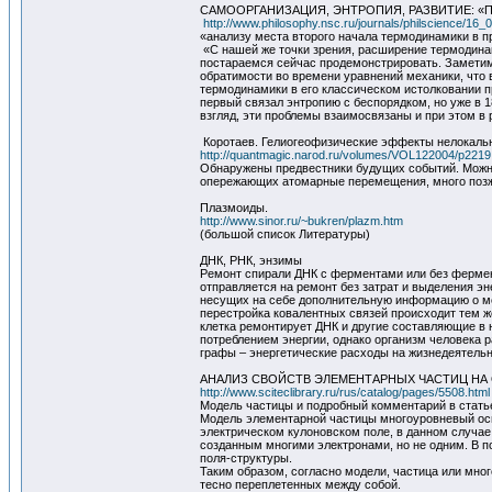
САМООРГАНИЗАЦИЯ, ЭНТРОПИЯ, РАЗВИТИЕ: «
http://www.philosophy.nsc.ru/journals/philscience/16
«анализу места второго начала термодинамики в п
«С нашей же точки зрения, расширение термодина
постараемся сейчас продемонстрировать. Заметим,
обратимости во времени уравнений механики, что 
термодинамики в его классическом истолковании пр
первый связал энтропию с беспорядком, но уже в 1
взгляд, эти проблемы взаимосвязаны и при этом в
Коротаев. Гелиогеофизические эффекты нелокальн
http://quantmagic.narod.ru/volumes/VOL122004/p2219
Обнаружены предвестники будущих событий. Можно
опережающих атомарные перемещения, много поз
Плазмоиды.
http://www.sinor.ru/~bukren/plazm.htm
(большой список Литературы)
ДНК, РНК, энзимы
Ремонт спирали ДНК с ферментами или без фермен
отправляется на ремонт без затрат и выделения эн
несущих на себе дополнительную информацию о ме
перестройка ковалентных связей происходит тем ж
клетка ремонтирует ДНК и другие составляющие в 
потреблением энергии, однако организм человека 
графы – энергетические расходы на жизнедеятельн
АНАЛИЗ СВОЙСТВ ЭЛЕМЕНТАРНЫХ ЧАСТИЦ Н
http://www.sciteclibrary.ru/rus/catalog/pages/5508.html
Модель частицы и подробный комментарий в ста
Модель элементарной частицы многоуровневый осц
электрическом кулоновском поле, в данном случае
созданным многими электронами, но не одним. В п
поля-структуры.
Таким образом, согласно модели, частица или мног
тесно переплетенных между собой.