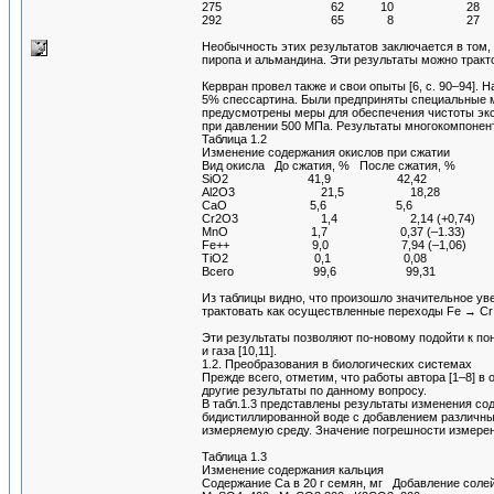
275 62 10 28
292 65 8 27
Необычность этих результатов заключается в том
пиропа и альмандина. Эти результаты можно тракт
Кервран провел также и свои опыты [6, с. 90–94]
5% спессартина. Были предприняты специальные ме
предусмотрены меры для обеспечения чистоты эк
при давлении 500 МПа. Результаты многокомпонент
Таблица 1.2
Изменение содержания окислов при сжатии
Вид окисла До сжатия, % После сжатия, %
SiO2 41,9 42,42
Al2O3 21,5 18,28
CaO 5,6 5,6
Cr2O3 1,4 2,14 (+0,74)
MnO 1,7 0,37 (–1.33)
Fe++ 9,0 7,94 (–1,06)
TiO2 0,1 0,08
Всего 99,6 99,31
Из таблицы видно, что произошло значительное у
трактовать как осуществленные переходы Fe → Cr
Эти результаты позволяют по-новому подойти к 
и газа [10,11].
1.2. Преобразования в биологических системах
Прежде всего, отметим, что работы автора [1–8] в
другие результаты по данному вопросу.
В табл.1.3 представлены результаты изменения с
бидистиллированной воде с добавлением различны
измеряемую среду. Значение погрешности измерен
Таблица 1.3
Изменение содержания кальция
Содержание Ca в 20 г семян, мг Добавление солей