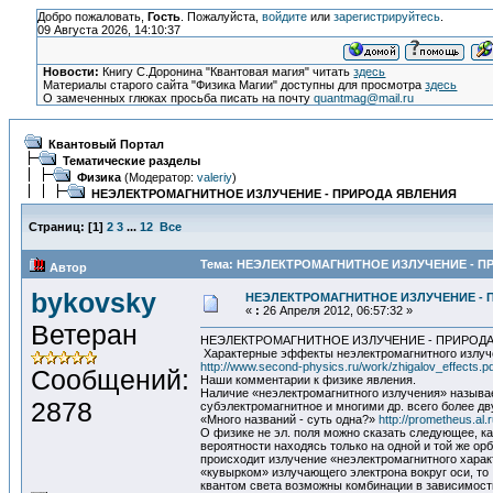
Добро пожаловать,
Гость
. Пожалуйста,
войдите
или
зарегистрируйтесь
.
09 Августа 2026, 14:10:37
Новости:
Книгу С.Доронина "Квантовая магия" читать
здесь
Материалы старого сайта "Физика Магии" доступны для просмотра
здесь
О замеченных глюках просьба писать на почту
quantmag@mail.ru
Квантовый Портал
Тематические разделы
Физика
(Модератор:
valeriy
)
НЕЭЛЕКТРОМАГНИТНОЕ ИЗЛУЧЕНИЕ - ПРИРОДА ЯВЛЕНИЯ
Страниц:
[
1
]
2
3
...
12
Все
Тема: НЕЭЛЕКТРОМАГНИТНОЕ ИЗЛУЧЕНИЕ - ПР
Автор
bykovsky
НЕЭЛЕКТРОМАГНИТНОЕ ИЗЛУЧЕНИЕ - 
«
:
26 Апреля 2012, 06:57:32 »
Ветеран
НЕЭЛЕКТРОМАГНИТНОЕ ИЗЛУЧЕНИЕ - ПРИРОД
Характерные эффекты неэлектромагнитного излуче
http://www.second-physics.ru/work/zhigalov_effects.pd
Сообщений:
Наши комментарии к физике явления.
Наличие «неэлектромагнитного излучения» называе
2878
субэлектромагнитное и многими др. всего более дв
«Много названий - суть одна?»
http://prometheus.al.
О физике не эл. поля можно сказать следующее, ка
вероятности находясь только на одной и той же ор
происходит излучение «неэлектромагнитного харак
«кувырком» излучающего электрона вокруг оси, то
квантом света возможны комбинации в зависимост