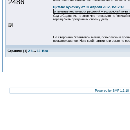
2486
внимание направляющие. Столько много от него "ин
Цитата: bykovsky от 30 Апреля 2012, 15:12:43
опыление нескольких решений – возможный путь п
Сад и Садовник - в этом что-то скрыто не "стихий
горазд быть преданным своему делу.
Не сторонник "квантовой магии, психологии и проч
нематериальное. Ни в коей партии или секте не со
Страниц:
[
1
]
2
3
...
12
Все
Powered by SMF 1.1.10