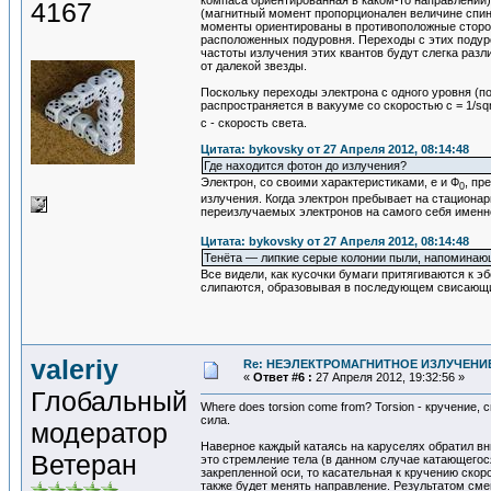
компаса ориентированная в каком-то направлении). 
4167
(магнитный момент пропорционален величине спина)
моменты ориентированы в противоположные сторо
расположенных подуровня. Переходы с этих подуро
частоты излучения этих квантов будут слегка разл
от далекой звезды.
Поскольку переходы электрона с одного уровня (п
распространяется в вакууме со скоростью c = 1/sqr
с - скорость света.
Цитата: bykovsky от 27 Апреля 2012, 08:14:48
Где находится фотон до излучения?
Электрон, со своими характеристиками, е и Ф
, пр
0
излучения. Когда электрон пребывает на стационар
переизлучаемых электронов на самого себя именно
Цитата: bykovsky от 27 Апреля 2012, 08:14:48
Тенёта — липкие серые колонии пыли, напоминающ
Все видели, как кусочки бумаги притягиваются к эб
слипаются, образовывая в последующем свисающи
valeriy
Re: НЕЭЛЕКТРОМАГНИТНОЕ ИЗЛУЧЕНИЕ
«
Ответ #6 :
27 Апреля 2012, 19:32:56 »
Глобальный
Where does torsion come from? Torsion - кручение,
сила.
модератор
Наверное каждый катаясь на каруселях обратил вн
Ветеран
это стремление тела (в данном случае катающегос
закрепленной оси, то касательная к кручению скор
также будет менять направление. Результатом сме