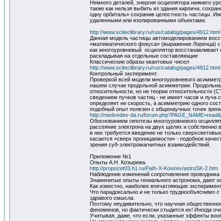
Немного деталей, энергия осциллятора нижнего уро
также как нельзя выбить из здания кирпичи, сохран
одну орбиталь» сохранив целостность частицы. Им
удаленными или изолированными объектами.
http://www.sciteclibrary.ru/rus/catalog/pages/4912.html
Данная модель частицы автомоделированием восст
«математического фокуса» (выражение Лоренца) с
как многоуровневый осциллятор восстанавливает на
раскладывая на отдельные составляющие
Классические образы квантовых чисел
http://www.sciteclibrary.ru/rus/catalog/pages/4912.html
Контрольный эксперимент.
Проверкой всей модели многоуровневого асимметр
нашем случае продольной асимметрии. Продольная
относительности, но не теории относительности (
сведением пучков частиц - не имеет часов и луча 
определяет не скорость, а асимметрию одного сос
подобный опыт полезен с общенаучных точек зрени
http://medvedev-da.ru/forum.php?PAGE_NAME=read
Обоснованием гипотезы многоуровневого осциллято
рассеяние электрона на двух щелях и собственно
в них требуется введение не только сверхсветовых
касается «сверх проницаемости» - подобное качест
зрения суб-электромагнитных взаимодействий.
Приложение №1
Опыты А.Н. Козырева.
http://propozet03.h1.ru/Path-X-Kosirev/astroSK-2.htm
Наблюдение изменений сопротивления проводника п
Знаменитые опыты гениального астронома, дают ос
Как известно, наиболее впечатляющие эксперимент
Что парадоксально и не только труднообъяснимо с 
здравого смысла.
Поэтому неудивительно, что научная общественнос
феноменов, но фактически стыдится их! Иногда оче
Учитывая, даже, что если, указанные эффекты воо