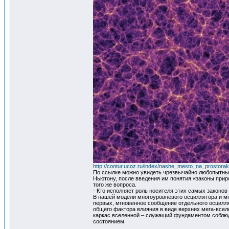
http://contur.ucoz.ru/index/nashe_mesto_na_prostor
По ссылке можно увидеть чрезвычайно любопытные 
Ньютону, после введения им понятия «законы прир
того же вопроса.
- Кто исполняет роль носителя этих самых законов
В нашей модели многоуровневого осциллятора и мн
первых, мгновенное сообщение отдельного осцилл
общего фактора влияния в виде верхних мега-всел
каркас вселенной – служащий фундаментом соблюде
состоянием.