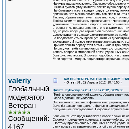
Теперь образование тенёт. Примерно за две недел
Наличие паука исключено. Характер образования –
нижнем пустом углу комнаты так же бурно образую
Наибольшая густота концентрируется между ножками
признаков, что можно объяснить тем что пыль так 
Так вот, образование тенет такое плотное, что нап
Тенёта каким то образом протягиваются через возд
удаленные стенки угла! Вопрос с чисто познавате
стороны угла продвигаясь по стене и затем подтян
да, но роль несущего каркаса он выполнить не мож
удерживаться в воздухе самостоятельно до прибыт
на предметах что бы протянуть нити из диэлектри
диэлектрик . И полное отсутствие электризации: с
Причем тенёта образуются в том числе в трехлитро
Но рисунок тенёт сильно напоминает фотографию 
Теперь вопрос о мгновенной связи удаленных объе
большую жесткость. Впрочем подробности в ста
Если коротко - модель осциллятора строилась из 
valeriy
Re: НЕЭЛЕКТРОМАГНИТНОЕ ИЗЛУЧЕНИЕ
«
Ответ #8 :
29 Апреля 2012, 10:45:55 »
Глобальный
Цитата: bykovsky от 28 Апреля 2012, 06:26:36
Тенёта, специально наблюдал их образование - н
модератор
мере в домашних условиях.
Это весьма похвально - физические прорывы, как 
Ветеран
было бы заманчиво сделать фильм в замедленной с
специальное оборудование. Подобные поучительн
Сообщений:
Конечно, тенёта представляются более сложным о
Оккама - прежде чем привлекать какие-либо экстр
Поэтому привлечение мгновенных связей удаленны
4167
сами пока в замешательстве с этой самой мгновен