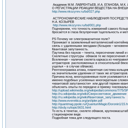
Академик М.М. ЛАВРЕНТЬЕВ, И.А. ЕГАНОВА, М.К
О РЕГИСТРАЦИИ РЕАКЦИИ ВЕЩЕСТВА НА ВНЕ
http://www.nkozyrev.ru/bd/027.php
АСТРОНОМИЧЕСКИЕ НАБЛЮДЕНИЯ ПОСРЕДСТВ
Н.А. КОЗЫРЕВ
http://www.nkozyrev.ru/bd/001.php
Подчеркнем, что точность измерений самого Козыр
бросается в глаза безупречная тщательность и м
PS Почему не-электромагнитное поле?
Проникает в заземленный металлический контейне
связь с удаленными звездами (Козырев – мгновенн
Квантовая запутанность.
Паутина без пауков – тенета, пересечение линий и
Скелетные структуры облаков те же пересечения л
Вселенная – наличие скелета каркаса из «неправ
аттракторов расположенных в относительной близос
ущелья – в случае облаков).
Рентгенограмма атома, планетная система кольце
на значительном удалении от таких же аттракторов
Причина ясна, многоуровневые поля усиливаются в
именно подобных усиленных многократным сложени
«квантовой запутанности» или другой термин кван
объяснить опыты по передаче и приему «нелокаль
http://upload.wikimedia.org/wikipedia/commons/7/75/
http://ru.wikipedia.org/wiki/Сверхсветовое_движение
http://ru.wikipedia.org/wiki/Квантовая_запутанность
http://www.everettica.org/art/ipler.pdf
http://quantmag.ppole.ru/QuantumMagic/Doronin1/15.h
http://dxdy.ru/topic5631.html
То есть в тенетах, скелете облаков, крупномасшта
стационарном виде.
Подробная тема для следующего поста.