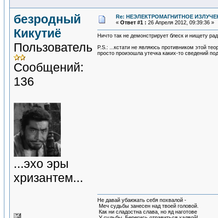
безродный
Re: НЕЭЛЕКТРОМАГНИТНОЕ ИЗЛУЧЕ
«
Ответ #1 :
26 Апреля 2012, 09:39:36 »
Кикутиё
Ничто так не демонстрирует блеск и нищету р
Пользователь
P.S.: ...кстати не являюсь противником этой те
просто произошла утечка каких-то сведений под
Сообщений:
136
...эхо эры
хризантем...
Не давай убаюкать себя похвалой -
Меч судьбы занесен над твоей головой.
Как ни сладостна слава, но яд наготове
У судьбы. Берегись отравиться халвой!