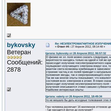
bykovsky
Re: НЕЭЛЕКТРОМАГНИТНОЕ ИЗЛУЧЕНИЕ
«
Ответ #4 :
27 Апреля 2012, 08:14:48 »
Ветеран
Цитата: bykovsky от 26 Апреля 2012, 06:57:32
О физике не эл. поля можно сказать следующее, к
вероятности находясь только на одной и той же о
Сообщений:
происходит излучение «неэлектромагнитного харак
«кувырком» излучающего электрона вокруг оси, то
2878
квантом света возможны комбинации в зависимос
строение частиц и их полей приводит к натураль
положения звезды, так и сверхпроникающего излуч
Так же как многие опыты показывают, что ковалент
состояния всех электронов в атоме. В плане сказ
происходит излучение неэлектромагнитного поля 
излучения описываются этими самыми субквантов
Наиболее интересные опыты:
Цитата: valeriy от 26 Апреля 2012, 18:49:34
то не мешало бы дать исходные толкования этих п
Глаз человека различает 16 миллионов оттенков цв
- Где находится фотон до излучения?