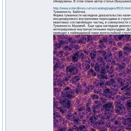
обнаружены. В этом плане автор статьи (Кукушкин
http://www.sciteclibrary.ru/rus/catalog/pages/8515.html
Туманность. Бабочка.
Форма туманности наглядное доказательство налич
инсценируемого внутренними переходами в структ
квантовых составляющих частиц, в совокупности 
Туманность Муравей. Еще одна наглядная демонстра
интегрируемые внутричастичными переходами. Дум
приводит к наблюдаемой нами многослойной структу