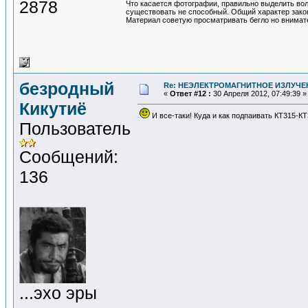
2878
Что касается фотографии, правильно выделить вол
существовать не способный. Общий характер зако
Материал советую просматривать бегло но внимат
безродный
Re: НЕЭЛЕКТРОМАГНИТНОЕ ИЗЛУЧЕ
«
Ответ #12 :
30 Апреля 2012, 07:49:39 »
Кикутиё
И все-таки! Куда и как подпаивать КТ315-К
Пользователь
Сообщений:
136
...эхо эры