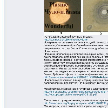
Фотографии мишеней крупным планом.
http://kosinov.314159.ru/kosinov5.htm
Испарение тугоплавких металлов воздействием хо
поле и «суб-квантовой разборкой» ковалентных свя
разрыванием того же болта. О чем мы подробно по
Примечание.
Причины, приводящие к появлению окружностей, п
самосогласованного поля возникшего во время имп
доказывает: во-первых, составной, многокомпонент
имеют структуру, которая при резонансе складыва
возникающие в фазовом пространстве суб-квантово
фактически без затратным способом. Но, так как ни
мысли о последующем поведении атомов испаривши
Белов. Действие эффекта форм на физические св
http://www.trinitas.ru/rus/doc/0016/001c/00161444.htm
Проявление резонанса в виде матрицы каркаса соз
расположенных предметов. По-видимому, тот же эф
Микропылевые каркасные структуры в электрическ
http://uni-skeletons.narod.ru/Publications/survey-MST-
http://epsppd.epfl.ch/Montreux/pdf/O5_23.pdf
Скелетные структуры океана, гипотезы и интерпре
http://www.arxiv.org/ftp/physics/papers/0401/0401139.
Мы уверены, что в случае всех каркасных структу