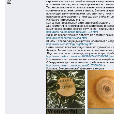
строение частиц и их полей приводит к натуральн
положения звезды, так и сверхпроникающего излуч
Так же как многие опыты показывают, что ковалентн
состояния всех электронов в атоме. В плане сказ
происходит излучение неэлектромагнитного поля -
излучения описываются этими самыми субквантов
Наиболее интересные опыты:
Казначеев. Зеркальный цитопатический эффект.
Два герметично изолированные контейнера (с кров
химическое, рентгеновское облучение - причем воз
http://ross-nauka.narod.ru/03/03-122.html
Влияние биологического объекта на электрическую
http://mikosm.narod.ru/voda.html
Шноль. О реализации дискретных состояний в ходе
http://www.liveastrology.org/shnolj.htm
Сотни опытов показывающих влияние суточного и г
Акимов. Физические основы и экспериментальные 
Вид слитков пористой меди, полученной при обраб
http://www.trinitas.ru/rus/doc/0231/005a/02310004.htm
Изменение кристаллизации металлов при воздейств
Обнаружение дистанционного воздействия вращени
http://www.trinitas.ru/rus/doc/avtr/01/0369-00.htm
Косинов. Энергетический феномен вакуума