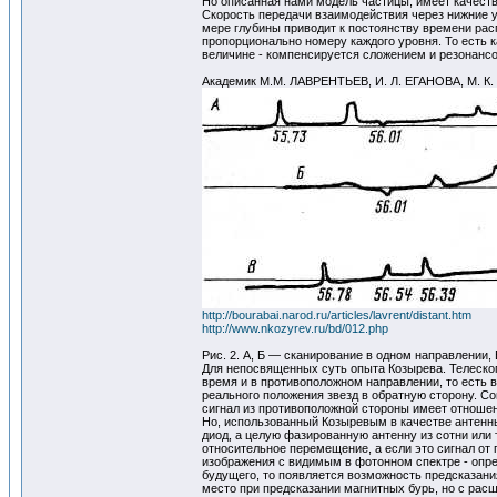
Но описанная нами модель частицы, имеет качеств
Скорость передачи взаимодействия через нижние ур
мере глубины приводит к постоянству времени расп
пропорционально номеру каждого уровня. То есть 
величине - компенсируется сложением и резонансо
Академик М.М. ЛАВРЕНТЬЕВ, И. Л. ЕГАНОВА, 
http://bourabai.narod.ru/articles/lavrent/distant.htm
http://www.nkozyrev.ru/bd/012.php
Рис. 2. А, Б — сканирование в одном направлении
Для непосвященных суть опыта Козырева. Телескоп 
время и в противоположном направлении, то есть в
реального положения звезд в обратную сторону. Со
сигнал из противоположной стороны имеет отноше
Но, использованный Козыревым в качестве антенны
диод, а целую фазированную антенну из сотни или 
относительное перемещение, а если это сигнал от 
изображения с видимым в фотонном спектре - опре
будущего, то появляется возможность предсказани
место при предсказании магнитных бурь, но с рас