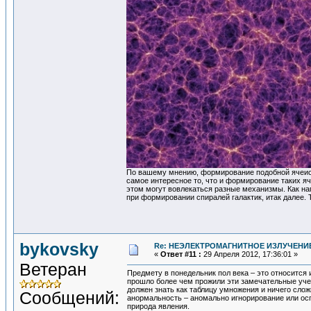
По вашему мнению, формирование подобной ячеисто
самое интересное то, что и формирование таких я
этом могут вовлекаться разные механизмы. Как на
при формировании спиралей галактик, итак далее. 
bykovsky
Re: НЕЭЛЕКТРОМАГНИТНОЕ ИЗЛУЧЕНИЕ
«
Ответ #11 :
29 Апреля 2012, 17:36:01 »
Ветеран
Предмету в понедельник пол века – это относится 
прошло более чем прожили эти замечательные учен
должен знать как таблицу умножения и ничего сло
Сообщений:
анормальность – аномально игнорирование или ос
природа явления.