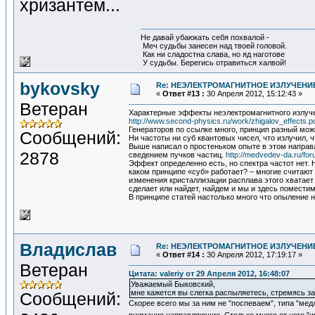
хризантем...
Не давай убаюкать себя похвалой -
Меч судьбы занесен над твоей головой.
Как ни сладостна слава, но яд наготове
У судьбы. Берегись отравиться халвой!
bykovsky
Re: НЕЭЛЕКТРОМАГНИТНОЕ ИЗЛУЧЕНИЕ
«
Ответ #13 :
30 Апреля 2012, 15:12:43 »
Ветеран
Характерные эффекты неэлектромагнитного излучен
http://www.second-physics.ru/work/zhigalov_effects.p
Генераторов по ссылке много, принцип разный можн
Сообщений:
Ни частоты ни суб квантовых чисел, что излучил, ч
Выше написал о простеньком опыте в этом направл
2878
сведением пучков частиц.
http://medvedev-da.ru/
Эффект определенно есть, но спектра частот нет. 
каком принципе «суб» работает? – многие считают 
изменения кристаллизации расплава этого хватает н
сделает или найдет, найдем и мы и здесь поместим
В принципе статей настолько много что опыление 
Владислав
Re: НЕЭЛЕКТРОМАГНИТНОЕ ИЗЛУЧЕНИЕ
«
Ответ #14 :
30 Апреля 2012, 17:19:17 »
Ветеран
Цитата: valeriy от 29 Апреля 2012, 16:48:07
Уважаемый Быковский,
мне кажется вы слегка распыляетесь, стремясь за
Сообщений:
Скорее всего мы за ним не "поспеваем", типа "медл