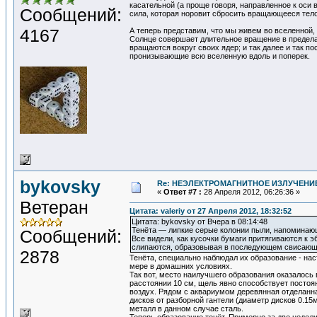
касательной (а проще говоря, направленное к оси
Сообщений:
сила, которая норовит сбросить вращающееся тело
4167
А теперь представим, что мы живем во вселенной, 
Солнце совершает длительное вращение в пределах
вращаются вокруг своих ядер; и так далее и так 
пронизывающие всю вселенную вдоль и поперек.
bykovsky
Re: НЕЭЛЕКТРОМАГНИТНОЕ ИЗЛУЧЕНИЕ
«
Ответ #7 :
28 Апреля 2012, 06:26:36 »
Ветеран
Цитата: valeriy от 27 Апреля 2012, 18:32:52
Цитата: bykovsky от Вчера в 08:14:48
Тенёта — липкие серые колонии пыли, напоминающ
Сообщений:
Все видели, как кусочки бумаги притягиваются к э
слипаются, образовывая в последующем свисающ
2878
Тенёта, специально наблюдал их образование - на
мере в домашних условиях.
Так вот, место наилучшего образования оказалось
расстоянии 10 см, щель явно способствует постоя
воздух. Рядом с аквариумом деревянная отделанная
дисков от разборной гантели (диаметр дисков 0.15
металл в данном случае сталь.