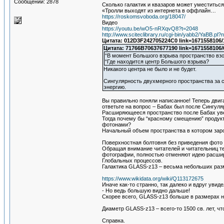
Сообщений: 2878
Сколько галактик и квазаров может уместиться
«Тролли выходят из интернета в оффлайн…
https://roskomsvoboda.org/18047/
Видео
https://youtu.be/wO5-nRXqvQ8?t=2048
http://www.sciteclibrary.ru/cgi-bin/yabb2/YaBB.
Цитата: 012D3F242705224C0 link=1671558106/
Цитата: 71766B70637677190 link=1671558106/
“В момент Большого взрыва пространство взо
“Где находится центр Большого взрыва?
Никакого центра не было и не будет.
Сингулярность двухмерного пространства за с
энергию.
Вы правильно поняли написанное! Теперь двиг
ответьте на вопрос – Бабах был после Сингул
Расширяющееся пространство после Бабах ув
Тогда почему бы “красному смещению” продукт
фотонами?
Начальный объем пространства в котором зар
Поверхностная болтовня без приведения фото 
Обращая внимание читателей и читательниц те
фотографии, полностью отменяют идею расшир
Глобальных процессов.
Галактика GLASS-z13 – весьма небольших раз
https://www.wikidata.org/wiki/Q113172675
Иначе как-то странно, так далеко и вдруг увид
- Но ведь большую видно дальше!
Скорее всего, GLASS-z13 больше в размерах 
Диаметр GLASS-z13 – всего-то 1500 св. лет, ч
Справка.