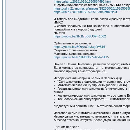
https://ria.ru/20181018/1530884492.html
«Случай или сверхъестественные силы? Кто созд
https://cdnn21.img.ria.ru/images/152650/28/15265
https://ria.ru/20180818/1526515384.html?in=t
И теперь всё сходится и количество и размер и ст
ИМХО
С использованием не только квазара .е. сверхма
понадобится в скором будущем!
Ньютон
https://youtu.be/9licBcpBSU0?t=1602
Орбитальные резонансы
https://youtu.be/EOtjysGsJag?t=516
Секреты Солнечной системы…
Мамонты замерзли недавно
https://youtu.be/k7UMdNoCwls?t=1415
Начал с Начал Ньютона и резонансов орбит, чтобы
Если компьютер на сломается то, можно рассчита
законов природы вместо умерших…
Иерархическая матрица Белых и Черных дыр.
• “Сингулярность в философии — единичность су
• Математическая сингулярность (особенность) —
• Гравитационная сингулярность (сингулярность 
линию.
• Космологическая сингулярность — состояние В
• Технологическая сингулярность — гипотетическ
•
“недоступным пониманию” – математическая форма
Итоговая схема гипотезы множественности сингул
Черная дыра – ч. звезда, ч. галактика, ч. метагалакт
Антипод этого конструкта, Белая дыра как локальная
- Зачем всё это?