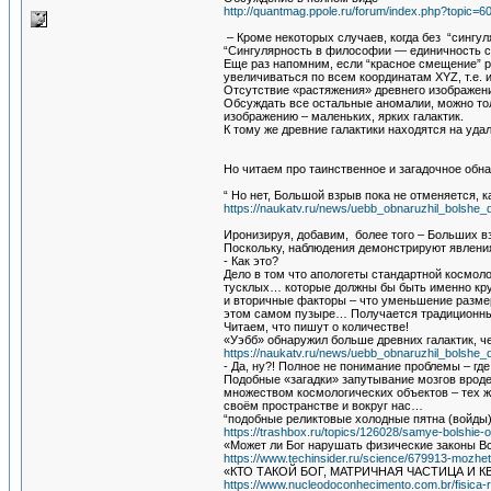
http://quantmag.ppole.ru/forum/index.php?topi
– Кроме некоторых случаев, когда без “сингу
“Сингулярность в философии — единичность с
Еще раз напомним, если “красное смещение” р
увеличиваться по всем координатам XYZ, т.е. 
Отсутствие «растяжения» древнего изображени
Обсуждать все остальные аномалии, можно тол
изображению – маленьких, ярких галактик.
К тому же древние галактики находятся на уда
Но читаем про таинственное и загадочное об
“ Но нет, Большой взрыв пока не отменяется, к
https://naukatv.ru/news/uebb_obnaruzhil_bolshe
Иронизируя, добавим, более того – Больших вз
Поскольку, наблюдения демонстрируют явлени
- Как это?
Дело в том что апологеты стандартной космол
тусклых… которые должны бы быть именно кру
и вторичные факторы – что уменьшение размер
этом самом пузыре… Получается традиционный
Читаем, что пишут о количестве!
«Уэбб» обнаружил больше древних галактик, ч
https://naukatv.ru/news/uebb_obnaruzhil_bolshe
- Да, ну?! Полное не понимание проблемы – гд
Подобные «загадки» запутывание мозгов вроде 
множеством космологических объектов – тех ж
своём пространстве и вокруг нас…
“подобные реликтовые холодные пятна (войды
https://trashbox.ru/topics/126028/samye-bolshie-
«Может ли Бог нарушать физические законы В
https://www.techinsider.ru/science/679913-mozhe
«КТО ТАКОЙ БОГ, МАТРИЧНАЯ ЧАСТИЦА И 
https://www.nucleodoconhecimento.com.br/fisica-