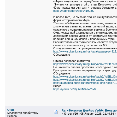
«Идея сингулярности перед Большим взрывом
“Ну вот на примере этой статьи. Ее можно груб
40 лет назад мы считали, что перед большим в
https://habr.com/ru/post/419085/
И более того, не было не только Сингулярнос
форм материального Мира.
“Так как, обобщенное квантовое поле, возник
химические связи, но и электрический заряд,
связанное с существованием верхних Вселенн
Суть, указанной взаимосвязи в следующем. Уп
движением одного уровня относительно другог
наличие спина или левой и правой симметрии.
Рассматриваемая взаимосвязь, свойств отдель
счете что и является сутью понятия ФВ!
Отсюда появляется принципиальная возможност
http://www.sciteclibrary.ru/rus/catalog/pages/4912
Обсуждение
Список вопросов и ответов
http://www.sciteclibrary.ru/cgi-bin/yabb2/YaBB.
Но начинать анализ проблемы необходимо с от
Пространство имеет иерархическую структуру 
Обсуждение
http://www.sciteclibrary.ru/cgi-bin/yabb2/YaBB.
http://www.sciteclibrary.ru/cgi-bin/yabb2/YaBB.
http://quantmag.ppole.ru/forum/index.php?topic=1
Видео
https://youtu.be/t0jO26N3Iow?t=8
Oleg
Re: «Телескоп Джеймс Уэбб». Большо
Модератор своей темы
«
Ответ #20 :
05 Января 2023, 21:49:54 »
Ветеран