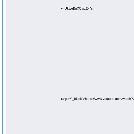
v=UkweBgXQwzE</a>
target="_blank">https://www.youtube.com/watc