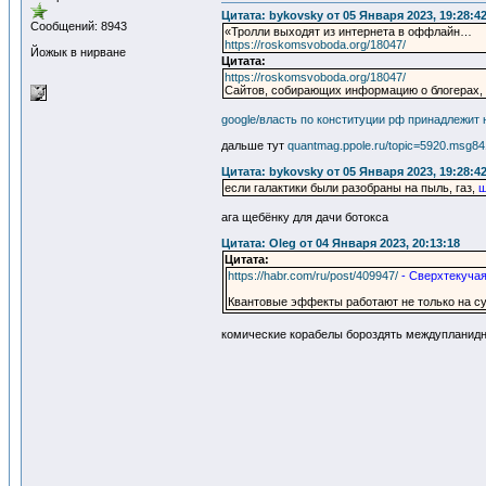
Цитата: bykovsky от 05 Января 2023, 19:28:4
Сообщений: 8943
«Тролли выходят из интернета в оффлайн…
https://roskomsvoboda.org/18047/
Йожык в нирване
Цитата:
https://roskomsvoboda.org/18047/
Сайтов, собирающих информацию о блогерах,
google/власть по конституции рф принадлежит 
дальше тут
quantmag.ppole.ru/topic=5920.msg8
Цитата: bykovsky от 05 Января 2023, 19:28:4
если галактики были разобраны на пыль, газ,
щ
ага щебёнку для дачи ботокса
Цитата: Oleg от 04 Января 2023, 20:13:18
Цитата:
https://habr.com/ru/post/409947/
- Сверхтекуча
Квантовые эффекты работают не только на су
комические корабелы бороздять междупланид