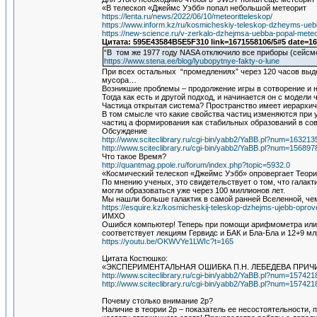
«В телескоп «Джеймс Уэбб» попал небольшой метеорит
https://lenta.ru/news/2022/06/10/meteoritteleskop/
https://www.inform.kz/ru/kosmicheskiy-teleskop-dzheyms-ue
https://new-science.ru/v-zerkalo-dzhejmsa-uebba-popal-meteor
Цитата: 595E43584B5E5F310 link=1671558106/5#5 date=1
“В том же 1977 году NASA отключило все приборы (сейсм
https://www.stena.ee/blog/lyubopytnye-fakty-o-lune
При всех остальных “промедлениях” через 120 часов выде
мусора…
Возникшие проблемы – продолжение игры в сотворение и на
Тогда как есть и другой подход, и начинается он с моде
Частица открытая система? Пространство имеет иерархич
В том смысле что какие свойства частиц изменяются при 
частиц а формирования как стабильных образований в со
Обсуждение
http://www.sciteclibrary.ru/cgi-bin/yabb2/YaBB.pl?num=16321
http://www.sciteclibrary.ru/cgi-bin/yabb2/YaBB.pl?num=15689
Что такое Время?
http://quantmag.ppole.ru/forum/index.php?topic=5932.0
«Космический телескоп «Джеймс Уэбб» опровергает Теор
По мнению ученых, это свидетельствует о том, что галак
могли образоваться уже через 100 миллионов лет.
Мы нашли больше галактик в самой ранней Вселенной, ч
https://esquire.kz/kosmicheskij-teleskop-dzhejms-ujebb-oprov
ИМХО
Ошибся компьютер! Теперь при помощи арифмометра или с
соответствует лекциям Гервидс и БАК и Бла-Бла и 12+9 м
https://youtu.be/OKWVYe1LWIc?t=165
Цитата Костюшко:
«ЭКСПЕРИМЕНТАЛЬНАЯ ОШИБКА П.Н. ЛЕБЕДЕВА ПРИ
http://www.sciteclibrary.ru/cgi-bin/yabb2/YaBB.pl?num=15742
http://www.sciteclibrary.ru/cgi-bin/yabb2/YaBB.pl?num=15742
Почему столько внимание 2р?
Наличие в теории 2р – показатель ее несостоятельности, 