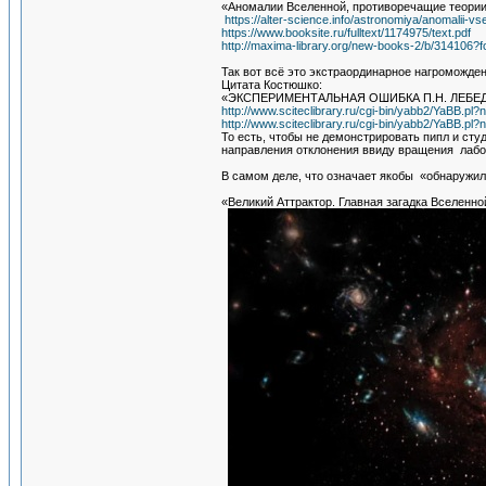
«Аномалии Вселенной, противоречащие теори
https://alter-science.info/astronomiya/anomalii-v
https://www.booksite.ru/fulltext/1174975/text.pdf
http://maxima-library.org/new-books-2/b/314106?
Так вот всё это экстраординарное нагроможден
Цитата Костюшко:
«ЭКСПЕРИМЕНТАЛЬНАЯ ОШИБКА П.Н. ЛЕБЕ
http://www.sciteclibrary.ru/cgi-bin/yabb2/YaBB.
http://www.sciteclibrary.ru/cgi-bin/yabb2/YaBB.
То есть, чтобы не демонстрировать пипл и ст
направления отклонения ввиду вращения лабор
В самом деле, что означает якобы «обнаружил 
«Великий Аттрактор. Главная загадка Вселенно