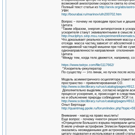
возможной анизотропии скорости света по отн
Полный текст статьи из
http://arxiv.org/abs/ast
УФН
http://bourabai.ru/marinov/ufn200702.htm
Вопрос – почему не проводим простые и деше
Цитата
“Таким образом, энергия антипротонов в ускор
ускорителя станут эквивалентными в смысле 
http://nuclphys.sinp.msu.ru/experiment/kinematics
Что доказывает реальность изменения массы и
отсюда масса частиц зависит от абсолютной ск
неподвижной частицей мишени при той же сумм
однонаправленности направления отклонения 
Цитата
“Между тем, когда тело движется, например, со
https://www.twirpx.com/file/1117662/
“Ускоритель-рекуператор
По существу — это линак, но пучок после испол
Модель асимметричного осциллятора (пакет в
пространство – привилегированная СО.
http://www.sciteclibrary.ru/rus/catalog/pages/4912
Дополнительно выделим, согласно модели асим
процессе ускорения, и, происходит в следстви
но и объяснение природы соблюдения ЗСИ т.е
http://www.sciteclibrary.ru/rus/catalog/pages/4912
Опыт Бертоцци
http://quantmag.ppole.ru/forum/index.php?topi
Внимание - наезд на право мыслить!
Еще вопрос - почему «некто» решил поправить
«Отрицатели Большого взрыва переврали цитат
В июле учёная-астрофизик Эллисон Киркпатри
оказались неожиданными для астрономов, что з
цитату подхватил и использовал в своей стать