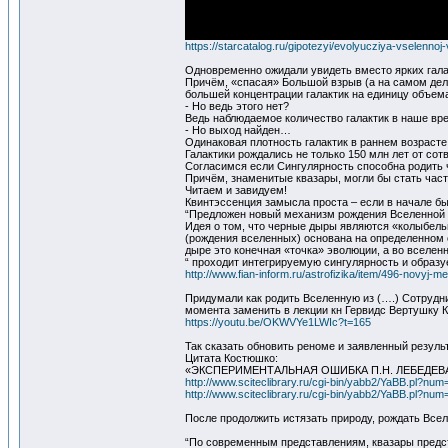
https://starcatalog.ru/gipotezyi/evolyucziya-vselen
Одновременно ожидали увидеть вместо ярких гала
Причём, «спасая» Большой взрыв (а на самом деле
большей концентрации галактик на единицу объе
- Но ведь этого нет?
Ведь наблюдаемое количество галактик в наше вр
- Но выход найден…
Одинаковая плотность галактик в раннем возрасте
Галактики рождались не только 150 млн лет от с
Согласимся если Сингулярность способна родить ч
Причём, знаменитые квазары, могли бы стать част
Читаем и завидуем!
Квинтэссенция замысла проста – если в начале бы
“Предложен новый механизм рождения Вселенной 
Идея о том, что черные дыры являются «колыбель
(рождения вселенных) основана на определенном 
дыре это конечная «точка» эволюции, а во вселенн
“ проходит интегрируемую сингулярность и образу
http://www.fian-inform.ru/astrofizika/item/496-novyj
Придумали как родить Вселенную из (….) Сотрудн
момента заменить в лекции кн Гервидс Вертушку К
https://youtu.be/OKWVYe1LWIc?t=165
Так сказать обновить реноме и заявленный резуль
Цитата Костюшко:
«ЭКСПЕРИМЕНТАЛЬНАЯ ОШИБКА П.Н. ЛЕБЕДЕ
http://www.sciteclibrary.ru/cgi-bin/yabb2/YaBB.pl?n
http://www.sciteclibrary.ru/cgi-bin/yabb2/YaBB.pl?n
После продолжить истязать природу, рождать Всел
“По современным представлениям, квазары предст