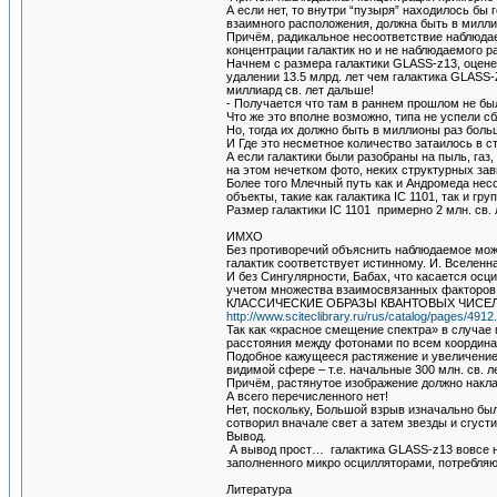
А если нет, то внутри “пузыря” находилось бы
взаимного расположения, должна быть в милли
Причём, радикальное несоответствие наблюдае
концентрации галактик но и не наблюдаемого р
Начнем с размера галактики GLASS-z13, оценен
удалении 13.5 млрд. лет чем галактика GLASS-
миллиард св. лет дальше!
- Получается что там в раннем прошлом не бы
Что же это вполне возможно, типа не успели с
Но, тогда их должно быть в миллионы раз боль
И Где это несметное количество затаилось в 
А если галактики были разобраны на пыль, газ
на этом нечетком фото, неких структурных за
Более того Млечный путь как и Андромеда нес
объекты, такие как галактика IC 1101, так и гр
Размер галактики IC 1101 примерно 2 млн. св. л
ИМХО
Без противоречий объяснить наблюдаемое мож
галактик соответствует истинному. И. Вселен
И без Сингулярности, Бабах, что касается осц
учетом множества взаимосвязанных факторов
КЛАССИЧЕСКИЕ ОБРАЗЫ КВАНТОВЫХ ЧИСЕЛ n, 
http://www.sciteclibrary.ru/rus/catalog/pages/4912
Так как «красное смещение спектра» в случае
расстояния между фотонами по всем координа
Подобное кажущееся растяжение и увеличение 
видимой сфере – т.е. начальные 300 млн. св. л
Причём, растянутое изображение должно накл
А всего перечисленного нет!
Нет, поскольку, Большой взрыв изначально бы
сотворил вначале свет а затем звезды и сгуст
Вывод.
А вывод прост… галактика GLASS-z13 вовсе не
заполненного микро осцилляторами, потребля
Литература