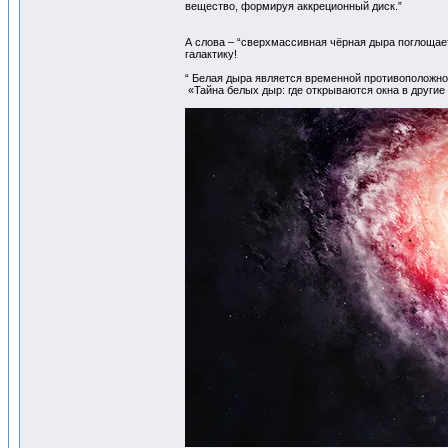
вещество, формируя аккреционный диск.”
А слова – “сверхмассивная чёрная дыра поглощае
галактику!
“ Белая дыра является временной противоположно
«Тайна белых дыр: где открываются окна в други