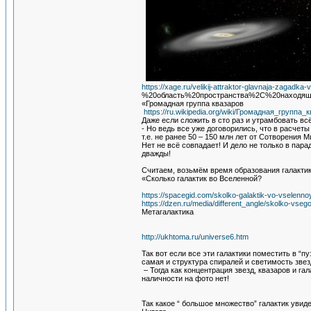
https://xage.ru/velikij-attraktor-glavnaja-zagad
%20область%20пространства%2C%20находящ
«Громадная группа квазаров
https://ru.wikipedia.org/wiki/Громадная_группа_
Даже если сложить в сто раз и утрамбовать всё
- Но ведь все уже договорились, что в расчет
т.е. не ранее 50 – 150 млн лет от Сотворения
Нет не всё совпадает! И дело не только в па
дважды!
Считаем, возьмём время образования галактик 
«Сколько галактик во Вселенной?
https://spacegid.com/skolko-galaktik-vo-vselenno
https://dzen.ru/media/different_angle/skolko-vs
Метагалактика
http://ukhtoma.ru/universe6.htm
Так вот если все эти галактики поместить в “пу
самая и структура спиралей и светимость зве
– Тогда как концентрация звезд, квазаров и га
наличности на фото нет!
Так какое “ большое множество” галактик увид