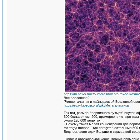
https://hi-news.ru/eto-interesno/chto-takoe-kosm
Вся вселенная?
“Число галактик в наблюдаемой Вселенной оцен
https://ru.wikipedia.org/wiki/Метагалактика
Так вот, размер “первичного пузыря” внутри с
300 больше чем 200, примерно. в четыре паза
около 120 000 галактик…
- Почему такая малая концентрация для период
Но тогда вопрос – где прячутся остальные 500
Ведь согласно идеи Большого взрыва всё вещес
Причём наблюдаемая концентрация примерно с