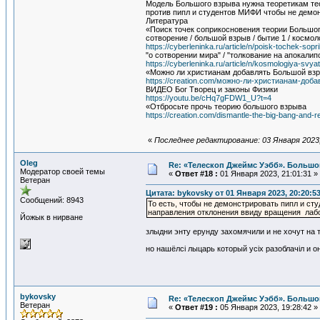
Модель Большого взрыва нужна теоретикам тео
против пипл и студентов МИФИ чтобы не демо
Литература
«Поиск точек соприкосновения теории Большого 
сотворение / большой взрыв / бытие 1 / космол
https://cyberleninka.ru/article/n/poisk-tochek-sopr
"о сотворении мира" / "толкование на апокалип
https://cyberleninka.ru/article/n/kosmologiya-svyat
«Можно ли христианам добавлять Большой взр
https://creation.com/можно-ли-христианам-доб
ВИДЕО Бог Творец и законы Физики
https://youtu.be/cHq7gFDW1_U?t=4
«Отбросьте прочь теорию большого взрыва
https://creation.com/dismantle-the-big-bang-and-
«
Последнее редактирование: 03 Января 2023,
Oleg
Re: «Телескоп Джеймс Уэбб». Большо
Модератор своей темы
«
Ответ #18 :
01 Января 2023, 21:01:31 »
Ветеран
Цитата: bykovsky от 01 Января 2023, 20:20:5
Сообщений: 8943
То есть, чтобы не демонстрировать пипл и ст
направления отклонения ввиду вращения лабо
Йожык в нирване
злыдни энту ерунду захомячили и не хочут на
но нашёлсi лыцарь который усiх разоблачiл и он 
bykovsky
Re: «Телескоп Джеймс Уэбб». Большо
Ветеран
«
Ответ #19 :
05 Января 2023, 19:28:42 »