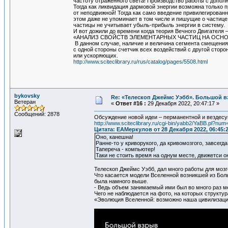
частоту отраженного света! Производство работы с допо
Тогда как ликвидация дармовой энергии возможна только п
от неподвижной! Тогда как само введение привилегирован
этом даже не упоминает в том числе и пишущие о частице
частицы не учитывает убыль-прибыль энергии в систему.
И вот дожили до времени когда теория Вечного Двигателя 
«АНАЛИЗ СВОЙСТВ ЭЛЕМЕНТАРНЫХ ЧАСТИЦ НА ОС
В данном случае, наличие и величина сегмента смещения,
с одной стороны счетчик всех воздействий с другой стор
или ускоряющих.
http://www.sciteclibrary.ru/rus/catalog/pages/5508.html
bykovsky
Re: «Телескоп Джеймс Уэбб». Большой в
Ветеран
«
Ответ #16 :
29 Декабря 2022, 20:47:17 »
Сообщений: 2878
Обсуждение новой идеи – перманентной и вездесу
http://www.sciteclibrary.ru/cgi-bin/yabb2/YaBB.pl?n
Цитата: ЕАМеркулов от 28 Декабря 2022, 06:45:
Оно, канешна!
Ранне-то у криворукого, да кривомозгого, завсегд
Тапереча - компьютер!
Таки не стоить время на однум месте, движетси 
Телескоп Джеймс Уэбб, дал много работы для мозг
Что касается модели Вселенной возникшей из Боль
была намного выше.
- Ведь объем занимаемый ими был во много раз
Чего не наблюдается на фото, на которых структур
«Эволюция Вселенной: возможно наша цивилизаци