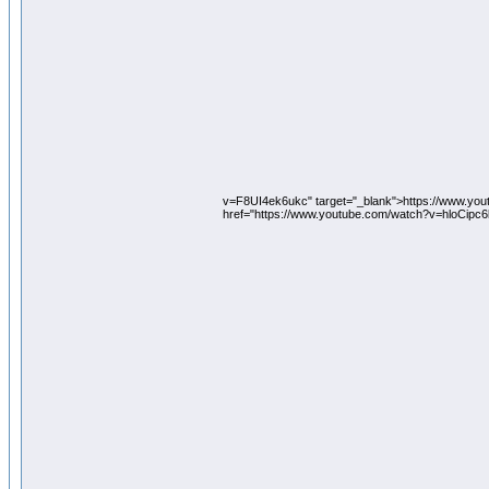
v=F8UI4ek6ukc" target="_blank">https://www.y
href="https://www.youtube.com/watch?v=hloCipc