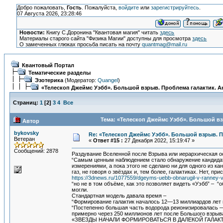
Добро пожаловать,
Гость
. Пожалуйста,
войдите
или
зарегистрируйтесь
.
07 Августа 2026, 23:28:46
Новости:
Книгу С.Доронина "Квантовая магия" читать
здесь
Материалы старого сайта "Физика Магии" доступны для просмотра
здесь
О замеченных глюках просьба писать на почту
quantmag@mail.ru
Квантовый Портал
Тематические разделы
Эзотерика
(Модератор:
Quangel
)
«Телескоп Джеймс Уэбб». Большой взрыв. Проблема галактик. А
Страниц:
1
[
2
]
3
4
Все
Тема: «Телескоп Джеймс Уэбб». Большой вз
Автор
bykovsky
Re: «Телескоп Джеймс Уэбб». Большой взрыв. П
Ветеран
«
Ответ #15 :
27 Декабря 2022, 15:19:47 »
Сообщений: 2878
Раздувание Вселенной после Взрыва или иерархическая 
“Самым ценным наблюдением стало обнаружение кандидата 
измерениями, а пока этого не сделано ни для одного из к
газ, не говоря о звёздах и, тем более, галактиках. Нет, п
https://3dnews.ru/1077559/dgeyms-uebb-obnarugil-v-ranney-v
“но не в том объёме, как это позволяет видеть «Уэбб” – 
могли.
Стандартная модель давала время –
“Формирование галактик началось 12—13 миллиардов лет 
“Постепенно большая часть водорода реионизировалась —
примерно через 250 миллионов лет после Большого взрыв
«ЗВЕЗДЫ НАЧАЛИ ФОРМИРОВАТЬСЯ В ДАЛЕКОЙ ГАЛАК