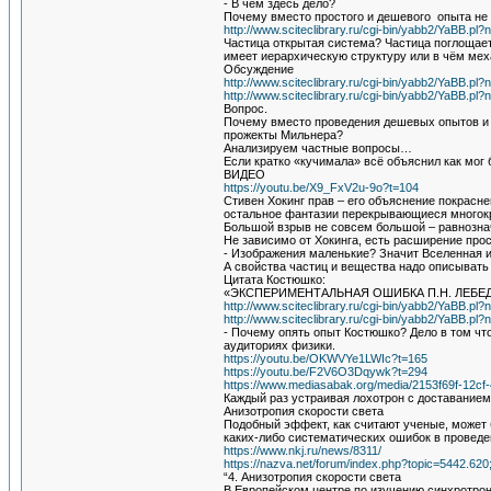
- В чём здесь дело?
Почему вместо простого и дешевого опыта не 
http://www.sciteclibrary.ru/cgi-bin/yabb2/YaBB.
Частица открытая система? Частица поглощает
имеет иерархическую структуру или в чём мех
Обсуждение
http://www.sciteclibrary.ru/cgi-bin/yabb2/YaBB.
http://www.sciteclibrary.ru/cgi-bin/yabb2/YaBB.
Вопрос.
Почему вместо проведения дешевых опытов и 
прожекты Мильнера?
Анализируем частные вопросы…
Если кратко «кучимала» всё объяснил как мог
ВИДЕО
https://youtu.be/X9_FxV2u-9o?t=104
Стивен Хокинг прав – его объяснение покрасне
остальное фантазии перекрывающиеся много
Большой взрыв не совсем большой – равнознач
Не зависимо от Хокинга, есть расширение пр
- Изображения маленькие? Значит Вселенная и
А свойства частиц и вещества надо описывать 
Цитата Костюшко:
«ЭКСПЕРИМЕНТАЛЬНАЯ ОШИБКА П.Н. ЛЕБЕ
http://www.sciteclibrary.ru/cgi-bin/yabb2/YaBB.
http://www.sciteclibrary.ru/cgi-bin/yabb2/YaBB.
- Почему опять опыт Костюшко? Дело в том что
аудиториях физики.
https://youtu.be/OKWVYe1LWIc?t=165
https://youtu.be/F2V6O3Dqywk?t=294
https://www.mediasabak.org/media/2153f69f-12c
Каждый раз устраивая лохотрон с доставанием
Анизотропия скорости света
Подобный эффект, как считают ученые, может
каких-либо систематических ошибок в проведе
https://www.nkj.ru/news/8311/
https://nazva.net/forum/index.php?topic=5442.62
“4. Анизотропия скорости света
В Европейском центре по изучению синхротрон