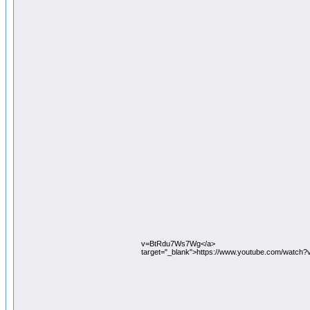
v=BtRdu7Ws7Wg</a>
target="_blank">https://www.youtube.com/watch