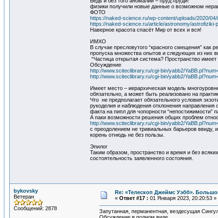
Ведь и без того аномалий – пруд пруди!
физики получили новые данные о возможном нер
ФОТО
https://naked-science.ru/wp-content/uploads/2020/04/i
https://naked-science.ru/article/astronomy/astrofiz
Наверное красота спасёт Мир от всех и вся!
ИМХО
В случае пресловутого “красного смещения” как р
пропуска множества опытов и следующих из них в
“Частица открытая система? Пространство имеет 
Обсуждение
http://www.sciteclibrary.ru/cgi-bin/yabb2/YaBB.pl?n
http://www.sciteclibrary.ru/cgi-bin/yabb2/YaBB.pl?n
Имеет место – иерархическая модель многоуровне
обязательно, а может быть реализовано на практике
Что не предполагает обязательного условия экзот
рукоделия и наблюдения отклонения направления 
факта на пипл для чопорности “непостижимости” п
А паки возможности решения общих проблем отно
http://www.sciteclibrary.ru/cgi-bin/yabb2/YaBB.pl?n
с преодолением не тривиальных барьеров ввиду, и
корень отнюдь не без пользы.
Эпилог
Таким образом, пространство и время и без всяк
состоятельность заявленного состояния.
bykovsky
Re: «Телескоп Джеймс Уэбб». Большо
Ветеран
«
Ответ #17 :
01 Января 2023, 20:20:53 »
Сообщений: 2878
Запутанная, перманентная, вездесущая Сингул
Обсуждение в полном виде