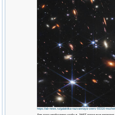
https://ab-news.ru/galaktika-nazvannaya-ceers-93316-mozhet-
Для этого необходимо чтобы в JWST попал еще метеорит 