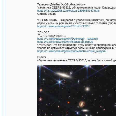
Телескоп Джеймс Уэбб обнаружил –
“галактика CEERS-93316, обнаруженная в июле. Она родил
https://ria.ru/20220812/teleskop-1808668747.html
CEERS-93316
“CEERS-93316 — кандидат в удалённые галактики, обнару
одной из самых ранних из известных науке галактик (она в
https://ru.wikipedia.org/wiki/CEERS-93316
ЭПИЛОГ
То, что придумали….
https://ru.wikipedia.org/wiki/Эволюция_галактик
https://ru.wikipedia.org/wiki/Большой_взрыв
“Учитывая, что потенциал при этом обратно пропорционале
теория не допускает структур больше ныне наблюдаемых.
https://ru.wikipedia.org/wiki/Космологические_модели
ИМХО
«Галактика, названная CEERS-93316, может быть самой д