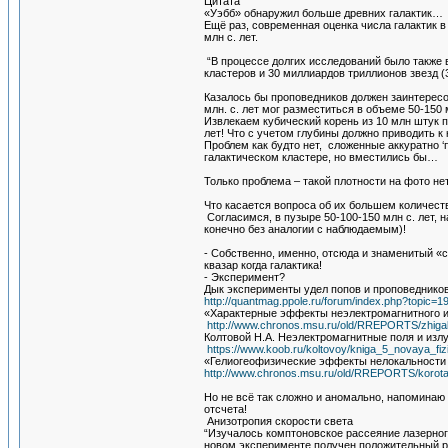
Цитата
«Уэбб» обнаружил больше древних галактик…
Ещё раз, современная оценка числа галактик в
млн с. лет.
“В процессе долгих исследований было также 
кластеров и 30 миллиардов триллионов звезд (3
Казалось бы проповедников должен заинтересо
млн. с. лет мог разместиться в объеме 50-150 
Извлекаем кубический корень из 10 млн штук п
лет! Что с учетом глубины должно приводить к
Проблем как будто нет, сложенные аккуратно ‘
галактическом кластере, но вместились бы…
Только проблема – такой плотности на фото нет
Что касается вопроса об их большем количеств
Согласимся, в пузыре 50-100-150 млн с. лет,
конечно без аналогии с наблюдаемым)!
- Собственно, именно, отсюда и знаменитый «
квазар когда галактика!
- Эксперимент?
Дык эксперименты удел попов и проповедников
http://quantmag.ppole.ru/forum/index.php?topic=1
«Характерные эффекты неэлектромагнитного 
http://www.chronos.msu.ru/old/RREPORTS/zhigalo
Колтовой Н.А. Неэлектромагнитные поля и изл
https://www.koob.ru/koltovoy/kniga_5_novaya_fiz
«Гелиогеофизические эффекты нелокальности 
http://www.chronos.msu.ru/old/RREPORTS/korota
Но не всё так сложно и аномально, напоминаю 
отсчета!
Анизотропия скорости света
“Изучалось комптоновское рассеяние лазерного
новом эксперименте получен положительный р