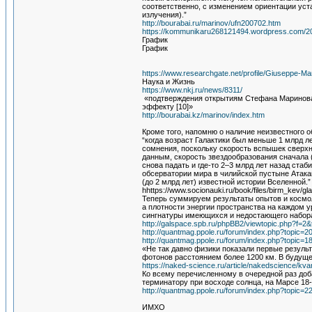
соответственно, с изменением ориентации уст
излучения).”
http://bourabai.ru/marinov/ufn200702.htm
https://kommunikaru268121494.wordpress.com/
График
График
https://www.researchgate.net/profile/Giuseppe-M
Наука и Жизнь
https://www.nkj.ru/news/8311/
«подтверждения открытиям Стефана Маринова,
эффекту [10]»
http://bourabai.kz/marinov/index.htm
Кроме того, напомню о наличие неизвестного о
“когда возраст Галактики был меньше 1 млрд л
сомнения, поскольку скорость вспышек сверхн
данным, скорость звездообразования сначала (
снова падать и где-то 2–3 млрд лет назад ста
обсерватории мира в чилийской пустыне Атак
(до 2 млрд лет) известной истории Вселенной.”
hhttps://www.socionauki.ru/book/files/birm_kev/gl
Теперь суммируем результаты опытов и космол
а плотности энергии пространства на каждом 
сингнатуры имеющихся и недостающего набора
http://galspace.spb.ru/phpBB2/viewtopic.php?f
http://quantmag.ppole.ru/forum/index.php?topic=2
http://quantmag.ppole.ru/forum/index.php?topi
«Не так давно физики показали первые резуль
фотонов расстоянием более 1200 км. В будуще
https://naked-science.ru/article/nakedscience/kv
Ко всему перечисленному в очередной раз доб
терминатору при восходе солнца, на Марсе 18
http://quantmag.ppole.ru/forum/index.php?topic=2
ИМХО