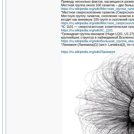
Приведу несколько фактов, касающихся размера
Местная группа около 100 галактик – две бол
https://ru.wikipedia.org/wiki/Местная_группа_гал
“Местное сверхскопление галактик (Сверхскоп
Местную группу галактик, скопление галактик 
входят как минимум 100 групп и скоплений гал
https://ru.wikipedia.org/wiki/Местное_сверхскоп
“IC 1101 — сверхгигантская эллиптическая гала
https://ru.wikipedia.org/wiki/IC_1101
“Громадная группа квазаров (Huge-LQG, U1.27)
крупнейших структур в наблюдаемой Вселенной
https://ru.wikipedia.org/wiki/Большая_группа_кв
“Ланиакея (Ланиакеа)[1] (англ. Laniakea[2], по
https://ru.wikipedia.org/wiki/Ланиакея