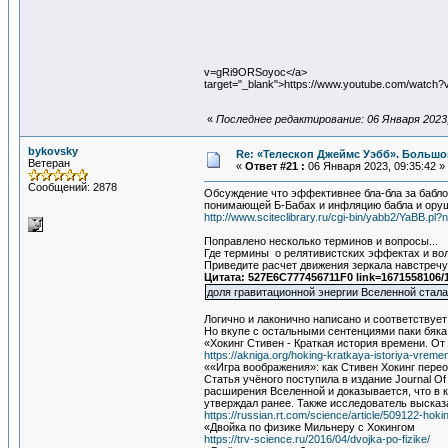
v=gRi9ORSoyoc</a>
target="_blank">https://www.youtube.com/watc
«
Последнее редактирование: 06 Января 2023,
bykovsky
Re: «Телескоп Джеймс Уэбб». Большо
Ветеран
«
Ответ #21 :
06 Января 2023, 09:35:42 »
Сообщений: 2878
Обсуждение что эффективнее бла-бла за бабло
понимающей Б-Бабах и инфляцию бабла и орущ
http://www.sciteclibrary.ru/cgi-bin/yabb2/YaBB.
Поправлено несколько терминов и вопросы...
Где термины о релятивистских эффектах и в
Приведите расчет движения зеркала навстречу 
Цитата: 527E6C777456711F0 link=1671558106/
доля гравитационной энергии Вселенной стала
Логично и лаконично написано и соответствуе
Но вкупе с остальными сентенциями паки бяка
«Хокинг Стивен - Краткая история времени. О
https://akniga.org/hoking-kratkaya-istoriya-vrem
««Игра воображения»: как Стивен Хокинг пер
Статья учёного поступила в издание Journal Of
расширения Вселенной и доказывается, что в к
утверждал ранее. Также исследователь высказ
https://russian.rt.com/science/article/509122-hok
«Двойка по физике Мильнеру с Хокингом
https://trv-science.ru/2016/04/dvojka-po-fizike/