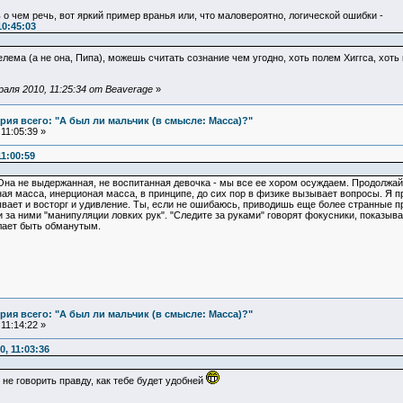
 о чем речь, вот яркий пример вранья или, что маловероятно, логической ошибки -
10:45:03
Делема (а не она, Пипа), можешь считать сознание чем угодно, хоть полем Хиггса, хот
аля 2010, 11:25:34 от Beaverage
»
ия всего: "А был ли мальчик (в смысле: Масса)?"
11:05:39 »
1:00:59
Она не выдержанная, не воспитанная девочка - мы все ее хором осуждаем. Продолжай, л
нная масса, инерционая масса, в принципе, до сих пор в физике вызывает вопросы. Я
ывает и восторг и удивление. Ты, если не ошибаюсь, приводишь еще более странные 
и за ними "манипуляции ловких рук". "Следите за руками" говорят фокусники, показыва
лает быть обманутым.
ия всего: "А был ли мальчик (в смысле: Масса)?"
11:14:22 »
, 11:03:36
не говорить правду, как тебе будет удобней