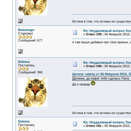
Истина в том, что истины не существ
Beaverage
Re: Неудаляемый вопрос.Теор
Старожил
«
Ответ #39 :
06 Февраля 2010, 
Сообщений: 677
я там выше добавил про твое вранье, 
Delema
Re: Неудаляемый вопрос.Теор
Постоялец
«
Ответ #40 :
06 Февраля 2010, 
Сообщений: 368
Цитата: valeriy от 06 Февраля 2010, 1
Делема, да нафиг тебе сдалась Пипа.
Да и правда
Истина в том, что истины не существ
Delema
Re: Неудаляемый вопрос.Теор
Постоялец
«
Ответ #41 :
06 Февраля 2010, 