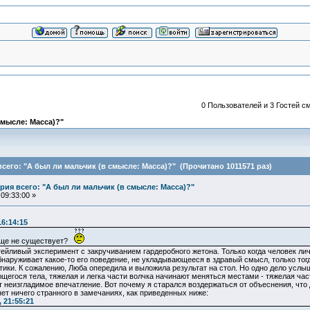
0 Пользователей и 3 Гостей см
смысле: Масса)?"
его: "А был ли мальчик (в смысле: Масса)?" (Прочитано 1011571 раз)
ия всего: "А был ли мальчик (в смысле: Масса)?"
09:33:00 »
16:14:15
обще не существует?
тейливый эксперимент с закручиванием гардеробного жетона. Только когда человек ли
обнаруживает какое-то его поведение, не укладывающееся в здравый смысл, только тог
ики. К сожалению, Люба опередила и выложила результат на стол. Но одно дело услыш
щегося тела, тяжелая и легка части волчка начинают меняться местами - тяжелая част
т неизгладимое впечатление. Вот почему я старался воздержаться от объеснения, чт
ет ничего странного в замечаниях, как приведенных ниже:
 21:55:21