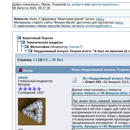
Добро пожаловать,
Гость
. Пожалуйста,
войдите
или
зарегистрируйтесь
.
08 Августа 2026, 09:37:30
Новости:
Книгу С.Доронина "Квантовая магия" читать
здесь
Материалы старого сайта "Физика Магии" доступны для просмотра
здесь
О замеченных глюках просьба писать на почту
quantmag@mail.ru
Квантовый Портал
Тематические разделы
Философия
(Модератор:
Корнак7
)
Неудаляемый вопрос.Теория всего: "А был ли мальчик (в 
Страниц:
1
2
[
3
]
4
5
...
39
Все
Тема: Неудаляемый вопрос.Теория вс
Автор
valeriy
Re: Неудаляемый вопрос.Теор
Глобальный модератор
«
Ответ #30 :
06 Февраля 2010, 
Ветеран
Данная тема началась с вопроса:
Сообщений: 4167
Цитата: Delema от 05 Февраля 2010, 
Так, может быть, никакой массы во
Поэтому я и предложил провести неза
отверстия в жетоне и вдруг для себя 
воспринимается из повседневной практ
опрокидывания волчка. Когда у вращаю
это визуальное наблюдение производи
эмоциональное восприятие. И теперь н
Цитата: Ариадна от 05 Февраля 2010,