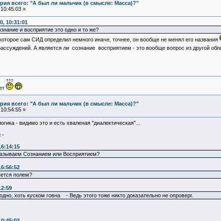
ия всего: "А был ли мальчик (в смысле: Масса)?"
10:45:03 »
, 10:31:01
ознание и восприятие это одно и то же?
которое сам СИД определил немного иначе, точнее, он вообще не менял его названия
ассуждений. А является ли сознание восприятием - это вообще вопрос из другой обл
ует
ия всего: "А был ли мальчик (в смысле: Масса)?"
10:54:55 »
гика - видимо это и есть хваленая "диалектическая"...
 -
16:14:15
ы называем Сознанием или Восприятием?
16:56:52
яется полем?
12:59
одно, хоть куском говна - Ведь этого тоже никто доказательно не опроверг.
10:45:03