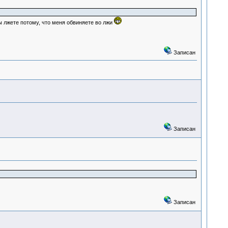
 лжете потому, что меня обвиняете во лжи
Записан
Записан
Записан