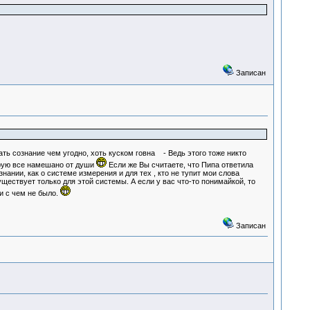
Записан
ть сознание чем угодно, хоть куском говна - Ведь этого тоже никто
торую все намешано от души
Если же Вы считаете, что Пипа ответила
нании, как о системе измерения и для тех , кто не тупит мои слова
ествует только для этой системы. А если у вас что-то понимайкой, то
и с чем не было.
Записан