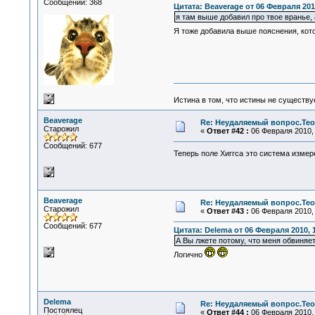
Сообщений: 368
Цитата: Beaverage от 06 Февраля 2010
я там выше добавил про твое вранье,
Я тоже добавила выше пояснения, кото
Истина в том, что истины не существ
Beaverage
Re: Неудаляемый вопрос.Теор
Старожил
«
Ответ #42 :
06 Февраля 2010, 
Сообщений: 677
Теперь поле Хиггса это система изме
Beaverage
Re: Неудаляемый вопрос.Теор
Старожил
«
Ответ #43 :
06 Февраля 2010, 
Сообщений: 677
Цитата: Delema от 06 Февраля 2010, 1
А Вы лжете потому, что меня обвиняет
Логично
Delema
Re: Неудаляемый вопрос.Теор
Постоялец
«
Ответ #44 :
06 Февраля 2010, 