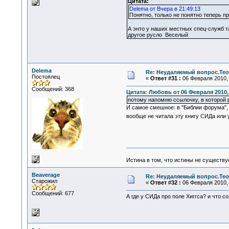
Цитата:
Delema от Вчера в 21:49:13
Понятно, только не понятно теперь пр
А энто у наших местных спец-служб та
другое русло Веселый
Delema
Re: Неудаляемый вопрос.Теор
Постоялец
«
Ответ #31 :
06 Февраля 2010, 
Сообщений: 368
Цитата: Любовь от 06 Февраля 2010, 
потому напомню ссылочку, в которой 
И самое смешное: в "Библии форума", 
вообще не читала эту книгу СИДа или 
Истина в том, что истины не существ
Beaverage
Re: Неудаляемый вопрос.Теор
Старожил
«
Ответ #32 :
06 Февраля 2010, 
Сообщений: 677
А где у СИДа про поле Хиггса? и что с