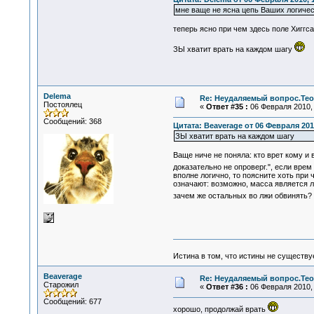
мне ваще не ясна цепь Ваших логичес
теперь ясно при чем здесь поле Хиггс
ЗЫ хватит врать на каждом шагу
Delema
Re: Неудаляемый вопрос.Теор
Постоялец
«
Ответ #35 :
06 Февраля 2010, 
Сообщений: 368
Цитата: Beaverage от 06 Февраля 2010
ЗЫ хватит врать на каждом шагу
Ваще ниче не поняла: кто врет кому и
доказательно не опроверг.", если врем
вполне логично, то поясните хоть при 
означают: возможно, масса является л
зачем же остальных во лжи обвинять? 
Истина в том, что истины не существ
Beaverage
Re: Неудаляемый вопрос.Теор
Старожил
«
Ответ #36 :
06 Февраля 2010, 
Сообщений: 677
хорошо, продолжай врать