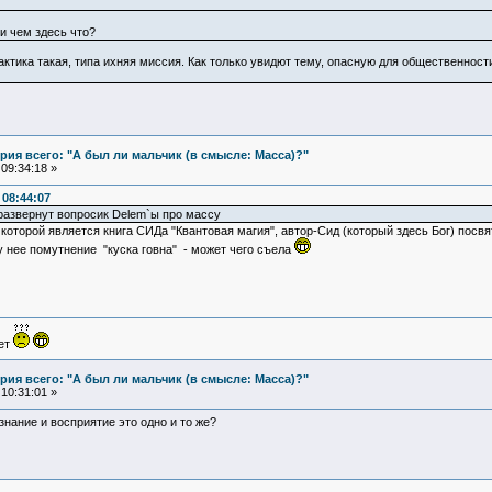
и чем здесь что?
ктика такая, типа ихняя миссия. Как только увидют тему, опасную для общественности
ия всего: "А был ли мальчик (в смысле: Масса)?"
09:34:18 »
08:44:07
развернут вопросик Delem`ы про массу
которой является книга СИДа "Квантовая магия", автор-Сид (который здесь Бог) посвя
у нее помутнение "куска говна" - может чего съела
ует
ия всего: "А был ли мальчик (в смысле: Масса)?"
10:31:01 »
ознание и восприятие это одно и то же?