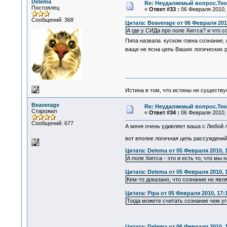
Delema
Re: Неудаляемый вопрос.Теор
Постоялец
«
Ответ #33 :
06 Февраля 2010, 
Сообщений: 368
Цитата: Beaverage от 06 Февраля 2010
А где у СИДа про поле Хиггса? и что с
Пипа назвала куском говна сознание, 
ваще не ясна цепь Ваших логических р
Истина в том, что истины не существ
Beaverage
Re: Неудаляемый вопрос.Теор
Старожил
«
Ответ #34 :
06 Февраля 2010, 
Сообщений: 677
А меня очень удивляет ваша с Любой ло
вот вполне логичная цепь рассуждений
Цитата: Delema от 05 Февраля 2010, 
А поле Хиггса - это и есть то, что м
Цитата: Delema от 05 Февраля 2010, 
Кем-то доказано, что сознание не явл
Цитата: Pipa от 05 Февраля 2010, 17:
Тогда можете считать сознание чем уг
Цитата: Delema от 06 Февраля 2010, 