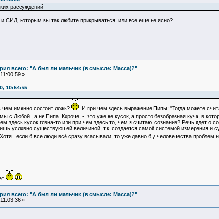
ких рассуждений.
а и СИД, которым вы так любите прикрываться, или все еще не ясно?
ия всего: "А был ли мальчик (в смысле: Масса)?"
11:00:59 »
, 10:54:55
 в чем именно состоит ложь?
И при чем здесь выражение Пипы: "Тогда можете счита
 мы с Любой , а не Пипа. Короче, - это уже не кусок, а просто безобразная куча, в ко
чем здесь кусок говна-то или при чем здесь то, чем я считаю сознание? Речь идет о соз
ишь условно существующей величиной, т.к. создается самой системой измерения и сущ
Хотя...если б все люди всё сразу всасывали, то уже давно б у человечества проблем н
ует
ия всего: "А был ли мальчик (в смысле: Масса)?"
11:03:36 »