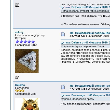
раз ты делаешь вид, что не понимаешь
Цитата: Delema от 06 Февраля 2010, 
Пипа назвала куском говна сознание
в то время как Пипа сказала, что ты, 
«
Последнее редактирование: 06 Февр
valeriy
Re: Неудаляемый вопрос.Теор
Глобальный модератор
«
Ответ #37 :
06 Февраля 2010, 
Ветеран
Цитата: Delema от 06 Февраля 2010, 1
Сообщений: 4167
И при чем здесь выражение Пипы
Делема, да нафиг тебе сдалась Пипа. 
масса тела, что такое его гравитацио
самом деле его поведение у всех выз
аккуратным, чтобы понять - не стоят л
правило пытливого ума, если он не же
Delema
Re: Неудаляемый вопрос.Теор
Постоялец
«
Ответ #38 :
06 Февраля 2010, 
Сообщений: 368
Цитата: Beaverage от 06 Февраля 2010
хорошо, продолжай врать
А ты продолжай говорить неправду или 