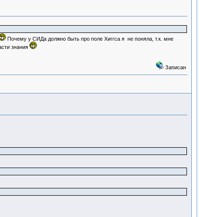
Почему у СИДа должно быть про поле Хиггса я не поняла, т.к. мне
асти знания
Записан