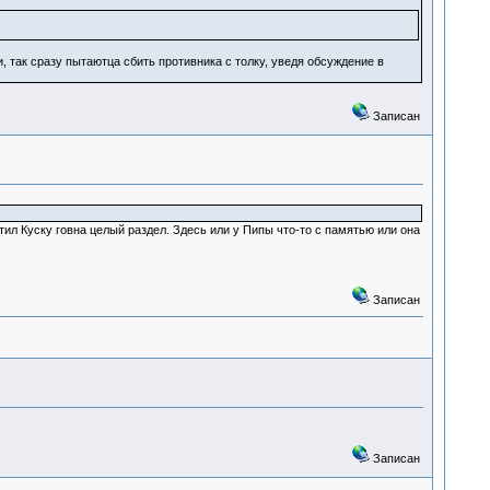
, так сразу пытаютца сбить противника с толку, уведя обсуждение в
Записан
тил Куску говна целый раздел. Здесь или у Пипы что-то с памятью или она
Записан
Записан