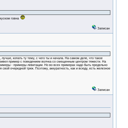
ь куском говна
Записан
учше, копать ту тему, с чего ты и начала. На самом деле, что такое
 привел пример с поведением волчка со смещенным центром тяжести. На
примеры - примеры левитации. Но во всех примерах надо быть предельно
я свой очередной трюк. Поэтому, аккуратность, как и всюду, есть железное
Записан