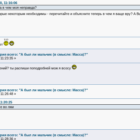
, 11:16:06
 а в чем моя неправда?
рые некоторым необходимы - перечитайте и объясните теперь в чем я ваще вру? А Вы
ует
ия всего: "А был ли мальчик (в смысле: Масса)?"
11:23:35 »
рений? ты распиши поподробней мож я всосу
ия всего: "А был ли мальчик (в смысле: Масса)?"
11:26:48 »
1:20:25
е во лжи
ия всего: "А был ли мальчик (в смысле: Масса)?"
11:28:36 »