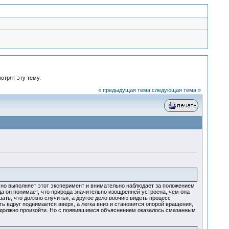
отрят эту тему.
« предыдущая тема
следующая тема »
чно выполняет этот эксперимент и внимательно наблюдает за положением
да он понимает, что природа значительно изощренней устроена, чем она
ать, что должно случитья, а другое дело воочию видеть процесс
ь вдруг поднимается вверх, а легка вниз и становится опорой вращения,
о должно произойти. Но с появившимся объяснением оказалось смазанным